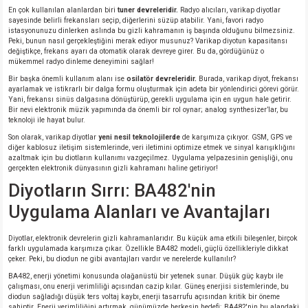
si
nsatörler
ç 25W
od
En çok kullanılan alanlardan biri
tuner devreleridir.
Radyo alıcıları, varikap diyotlar
sayesinde belirli frekansları seçip, diğerlerini süzüp atabilir. Yani, favori radyo
istasyonunuzu dinlerken aslında bu gizli kahramanın iş başında olduğunu bilmezsiniz.
Peki, bunun nasıl gerçekleştiğini merak ediyor musunuz? Varikap diyotun kapasitansı
ndansatör
ç 3W
ç
değiştikçe, frekans ayarı da otomatik olarak devreye girer. Bu da, gördüğünüz o
mükemmel radyo dinleme deneyimini sağlar!
ver
d Kondansatörler
ç 4W
Bir başka önemli kullanım alanı ise
osilatör devreleridir.
Burada, varikap diyot, frekansı
ayarlamak ve istikrarlı bir dalga formu oluşturmak için adeta bir yönlendirici görevi görür.
Yani, frekansı sinüs dalgasına dönüştürüp, gerekli uygulama için en uygun hale getirir.
si
ansatör
ç 6W
Bir nevi elektronik müzik yapımında da önemli bir rol oynar; analog synthesizer’lar, bu
teknoloji ile hayat bulur.
Son olarak, varikap diyotlar
yeni nesil teknolojilerde
de karşımıza çıkıyor. GSM, GPS ve
si
Kondansatör
ç 7W
d
diğer kablosuz iletişim sistemlerinde, veri iletimini optimize etmek ve sinyal karışıklığını
azaltmak için bu diotların kullanımı vazgeçilmez. Uygulama yelpazesinin genişliği, onu
gerçekten elektronik dünyasının gizli kahramanı haline getiriyor!
isi
ansatör
ç 8W
Diyotların Sırrı: BA482'nin
Uygulama Alanları ve Avantajları
si
ster AXİAL Kondansatör
ç 9W
Diyotlar, elektronik devrelerin gizli kahramanlarıdır. Bu küçük ama etkili bileşenler, birçok
risi
ndansatörler
farklı uygulamada karşımıza çıkar. Özellikle BA482 modeli, güçlü özellikleriyle dikkat
çeker. Peki, bu diodun ne gibi avantajları vardır ve nerelerde kullanılır?
BA482, enerji yönetimi konusunda olağanüstü bir yetenek sunar. Düşük güç kaybı ile
isi
atör
çalışması, onu enerji verimliliği açısından cazip kılar. Güneş enerjisi sistemlerinde, bu
diodun sağladığı düşük ters voltaj kaybı, enerji tasarrufu açısından kritik bir öneme
sahiptir. Enerji verimliliğini artırmak, günümüzde herkesin hedefi; BA482'nin bu alandaki