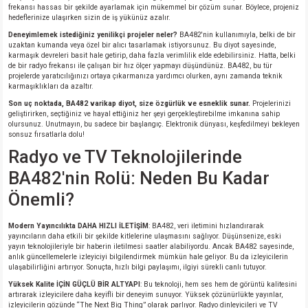
frekansı hassas bir şekilde ayarlamak için mükemmel bir çözüm sunar. Böylece, projeniz
hedeflerinize ulaşırken sizin de iş yükünüz azalır.
Deneyimlemek istediğiniz yenilikçi projeler neler?
BA482'nin kullanımıyla, belki de bir
uzaktan kumanda veya özel bir alıcı tasarlamak istiyorsunuz. Bu diyot sayesinde,
karmaşık devreleri basit hale getirip, daha fazla verimlilik elde edebilirsiniz. Hatta, belki
de bir radyo frekansı ile çalışan bir hız ölçer yapmayı düşündünüz. BA482, bu tür
projelerde yaratıcılığınızı ortaya çıkarmanıza yardımcı olurken, aynı zamanda teknik
karmaşıklıkları da azaltır.
Son uç noktada, BA482 varikap diyot, size özgürlük ve esneklik sunar.
Projelerinizi
geliştirirken, seçtiğiniz ve hayal ettiğiniz her şeyi gerçekleştirebilme imkanına sahip
olursunuz. Unutmayın, bu sadece bir başlangıç. Elektronik dünyası, keşfedilmeyi bekleyen
sonsuz fırsatlarla dolu!
Radyo ve TV Teknolojilerinde
BA482'nin Rolü: Neden Bu Kadar
Önemli?
Modern Yayıncılıkta DAHA HIZLI İLETİŞİM
: BA482, veri iletimini hızlandırarak
yayıncıların daha etkili bir şekilde kitlelerine ulaşmasını sağlıyor. Düşünsenize, eski
yayın teknolojileriyle bir haberin iletilmesi saatler alabiliyordu. Ancak BA482 sayesinde,
anlık güncellemelerle izleyiciyi bilgilendirmek mümkün hale geliyor. Bu da izleyicilerin
ulaşabilirliğini artırıyor. Sonuçta, hızlı bilgi paylaşımı, ilgiyi sürekli canlı tutuyor.
Yüksek Kalite İÇİN GÜÇLÜ BİR ALTYAPI
: Bu teknoloji, hem ses hem de görüntü kalitesini
artırarak izleyicilere daha keyifli bir deneyim sunuyor. Yüksek çözünürlükte yayınlar,
izleyicilerin gözünde “The Next Big Thing” olarak parlıyor. Radyo dinleyicileri ve TV