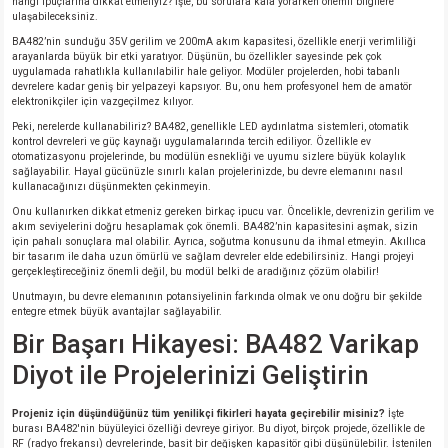
hangi ipuçlarına dikkat etmeliyiz? İşte, bu sorulara kafa yorarken önemli bilgilere
ulaşabileceksiniz.
isi
BA482’nin sunduğu 35V gerilim ve 200mA akım kapasitesi, özellikle enerji verimliliği
arayanlarda büyük bir etki yaratıyor. Düşünün, bu özellikler sayesinde pek çok
uygulamada rahatlıkla kullanılabilir hale geliyor. Modüler projelerden, hobi tabanlı
devrelere kadar geniş bir yelpazeyi kapsıyor. Bu, onu hem profesyonel hem de amatör
erisi
elektronikçiler için vazgeçilmez kılıyor.
Peki, nerelerde kullanabiliriz? BA482, genellikle LED aydınlatma sistemleri, otomatik
releri
kontrol devreleri ve güç kaynağı uygulamalarında tercih ediliyor. Özellikle ev
otomatizasyonu projelerinde, bu modülün esnekliği ve uyumu sizlere büyük kolaylık
sağlayabilir. Hayal gücünüzle sınırlı kalan projelerinizde, bu devre elemanını nasıl
kullanacağınızı düşünmekten çekinmeyin.
P MARKA)
Onu kullanırken dikkat etmeniz gereken birkaç ipucu var. Öncelikle, devrenizin gerilim ve
akım seviyelerini doğru hesaplamak çok önemli. BA482’nin kapasitesini aşmak, sizin
için pahalı sonuçlara mal olabilir. Ayrıca, soğutma konusunu da ihmal etmeyin. Akıllıca
bir tasarım ile daha uzun ömürlü ve sağlam devreler elde edebilirsiniz. Hangi projeyi
gerçekleştireceğiniz önemli değil, bu modül belki de aradığınız çözüm olabilir!
Unutmayın, bu devre elemanının potansiyelinin farkında olmak ve onu doğru bir şekilde
entegre etmek büyük avantajlar sağlayabilir.
Bir Başarı Hikayesi: BA482 Varikap
Diyot ile Projelerinizi Geliştirin
Projeniz için düşündüğünüz tüm yenilikçi fikirleri hayata geçirebilir misiniz?
İşte
burası BA482'nin büyüleyici özelliği devreye giriyor. Bu diyot, birçok projede, özellikle de
RF (radyo frekansı) devrelerinde, basit bir değişken kapasitör gibi düşünülebilir. İstenilen