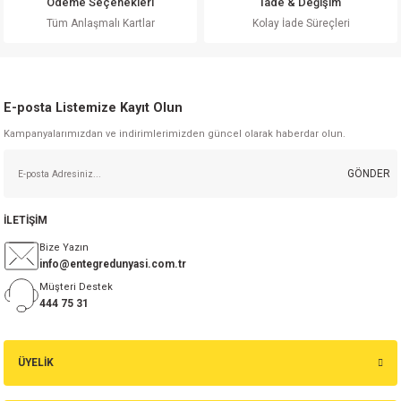
Ödeme Seçenekleri
İade & Değişim
Bu ürüne benzer farklı alternatifler olmalı.
Tüm Anlaşmalı Kartlar
Kolay İade Süreçleri
E-posta Listemize Kayıt Olun
Kampanyalarımızdan ve indirimlerimizden güncel olarak haberdar olun.
Gönder
GÖNDER
İLETİŞİM
Bize Yazın
info@entegredunyasi.com.tr
Müşteri Destek
444 75 31
ÜYELİK