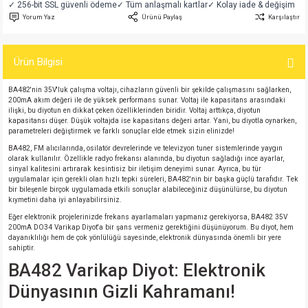
✓ 256-bit SSL güvenli ödeme
✓ Tüm anlaşmalı kartlar
✓ Kolay iade & değişim
si
atör
Serisi
enç 3W
 603 Kılıf
Yorum Yaz
Ürünü Paylaş
Karşılaştır
si
satör
erisi
enç 4W
 603 Kılıf - 25 Adet
Ürün Bilgisi
4 Serisi,27 Serisi,93 Serisi
atör
Serisi
enç 5W
 805 Kılıf
BA482'nin 35V'luk çalışma voltajı, cihazların güvenli bir şekilde çalışmasını sağlarken,
200mA akım değeri ile de yüksek performans sunar. Voltaj ile kapasitans arasındaki
ilişki, bu diyotun en dikkat çeken özelliklerinden biridir. Voltaj arttıkça, diyotun
tör
 Serisi
ç 10W
 805 Kılıf - 25 Adet
kapasitansı düşer. Düşük voltajda ise kapasitans değeri artar. Yani, bu diyotla oynarken,
parametreleri değiştirmek ve farklı sonuçlar elde etmek sizin elinizde!
erisi
atör
erisi
ç 11W
d
BA482, FM alıcılarında, osilatör devrelerinde ve televizyon tuner sistemlerinde yaygın
olarak kullanılır. Özellikle radyo frekansı alanında, bu diyotun sağladığı ince ayarlar,
sinyal kalitesini artırarak kesintisiz bir iletişim deneyimi sunar. Ayrıca, bu tür
uygulamalar için gerekli olan hızlı tepki süreleri, BA482'nin bir başka güçlü tarafıdır. Tek
isi
satör
ç 13W
bir bileşenle birçok uygulamada etkili sonuçlar alabileceğiniz düşünülürse, bu diyotun
kıymetini daha iyi anlayabilirsiniz.
isi
atör
ç 14W
Eğer elektronik projelerinizde frekans ayarlamaları yapmanız gerekiyorsa, BA482 35V
200mA DO34 Varikap Diyot'a bir şans vermeniz gerektiğini düşünüyorum. Bu diyot, hem
dayanıklılığı hem de çok yönlülüğü sayesinde, elektronik dünyasında önemli bir yere
sahiptir.
i
satör
ç 15W
BA482 Varikap Diyot: Elektronik
isi
atör
ç 17W
iyot
Dünyasının Gizli Kahramanı!