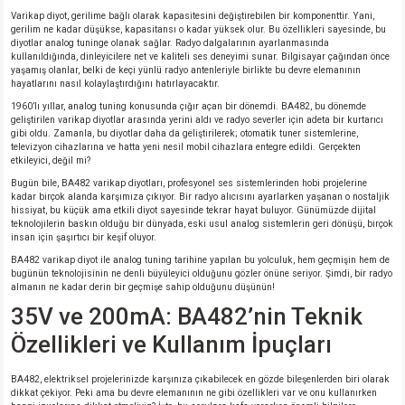
Varikap diyot, gerilime bağlı olarak kapasitesini değiştirebilen bir komponenttir. Yani,
gerilim ne kadar düşükse, kapasitansı o kadar yüksek olur. Bu özellikleri sayesinde, bu
isi
diyotlar analog tuninge olanak sağlar. Radyo dalgalarının ayarlanmasında
kullanıldığında, dinleyicilere net ve kaliteli ses deneyimi sunar. Bilgisayar çağından önce
yaşamış olanlar, belki de keçi yünlü radyo antenleriyle birlikte bu devre elemanının
hayatlarını nasıl kolaylaştırdığını hatırlayacaktır.
si
1960’lı yıllar, analog tuning konusunda çığır açan bir dönemdi. BA482, bu dönemde
geliştirilen varikap diyotlar arasında yerini aldı ve radyo severler için adeta bir kurtarıcı
isi
gibi oldu. Zamanla, bu diyotlar daha da geliştirilerek; otomatik tuner sistemlerine,
televizyon cihazlarına ve hatta yeni nesil mobil cihazlara entegre edildi. Gerçekten
etkileyici, değil mi?
isi
Bugün bile, BA482 varikap diyotları, profesyonel ses sistemlerinden hobi projelerine
kadar birçok alanda karşımıza çıkıyor. Bir radyo alıcısını ayarlarken yaşanan o nostaljik
hissiyat, bu küçük ama etkili diyot sayesinde tekrar hayat buluyor. Günümüzde dijital
risi
teknolojilerin baskın olduğu bir dünyada, eski usul analog sistemlerin geri dönüşü, birçok
insan için şaşırtıcı bir keşif oluyor.
BA482 varikap diyot ile analog tuning tarihine yapılan bu yolculuk, hem geçmişin hem de
risi
bugünün teknolojisinin ne denli büyüleyici olduğunu gözler önüne seriyor. Şimdi, bir radyo
almanın ne kadar derin bir geçmişe sahip olduğunu düşünün!
35V ve 200mA: BA482’nin Teknik
si
Özellikleri ve Kullanım İpuçları
si
BA482, elektriksel projelerinizde karşınıza çıkabilecek en gözde bileşenlerden biri olarak
dikkat çekiyor. Peki ama bu devre elemanının ne gibi özellikleri var ve onu kullanırken
risi