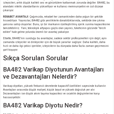
izleyicileri, artık düşük kaliteli ses ve görüntülere katlanmak zorunda değiller. BA482, bu
alandaki nitelik standartlarını yükseltiyor ve kullanıcı memnuniyetini en üst düzeye
çıkarıyor.
REKABET AVANTAJI
: Çağımızda, rekabet her zamankinden daha yoğun bir şekilde
hissediliyor. Yayıncılar, BA482 gibi yeniliklerle donatıldıklarında, sektörde öne çıkma
şansına sahip oluyorlar. Bunu, iyi bir markanın özelleştirilmiş içerik sunma kapasitesine
benzetebiliriz. Yani, teknolojik altyapısı güçlü olan yayıncı, tüketicinin gözünde “tercih
edilen” hale gelme yolunda önemli bir avantaj yakalıyor.
Elbette, BA482’nin sunduğu bu avantajlar, sadece sektör profesyonelleri için değil, aynı
zamanda izleyiciler ve dinleyiciler için de büyük yararlar sağlıyor. Daha kaliteli, daha
hızlı ve daha ilgi çekici içerikler, izleyicilerin bu dünyada daha fazla zaman geçirmesini
şart koşuyor.
Sıkça Sorulan Sorular
BA482 Varikap Diyotunun Avantajları
ve Dezavantajları Nelerdir?
Varikap diyotları, yüksek frekanslı devrelerde kapasitif özellikleri sayesinde kullanılır.
Avantajları arasında düşük maliyet, küçük boyut ve yüksek doğruluk yer alır.
Dezavantajları ise düşük akım taşıma kapasitesi ve sıcaklık değişimlerine karşı
hassasiyetidir.
BA482 Varikap Diyotu Nedir?