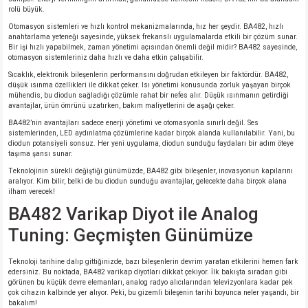
si
ansatör
 Kılıf
rolü büyük.
Otomasyon sistemleri ve hızlı kontrol mekanizmalarında, hız her şeydir. BA482, hızlı
anahtarlama yeteneği sayesinde, yüksek frekanslı uygulamalarda etkili bir çözüm sunar.
si
a Tipi Kondansatör
 Kılıf
Bir işi hızlı yapabilmek, zaman yönetimi açısından önemli değil midir? BA482 sayesinde,
otomasyon sistemleriniz daha hızlı ve daha etkin çalışabilir.
risi
Tipi Kondansatör
 Kılıf
Sıcaklık, elektronik bileşenlerin performansını doğrudan etkileyen bir faktördür. BA482,
düşük ısınma özellikleri ile dikkat çeker. Isı yönetimi konusunda zorluk yaşayan birçok
mühendis, bu diodun sağladığı çözümle rahat bir nefes alır. Düşük ısınmanın getirdiği
si
nsatör
 Kılıf
avantajlar, ürün ömrünü uzatırken, bakım maliyetlerini de aşağı çeker.
BA482’nin avantajları sadece enerji yönetimi ve otomasyonla sınırlı değil. Ses
sistemlerinden, LED aydınlatma çözümlerine kadar birçok alanda kullanılabilir. Yani, bu
si
r 1206 Kılıf
Kılıf
diodun potansiyeli sonsuz. Her yeni uygulama, diodun sunduğu faydaları bir adım öteye
taşıma şansı sunar.
Teknolojinin sürekli değiştiği günümüzde, BA482 gibi bileşenler, inovasyonun kapılarını
si
 402 Kılıf
Kılıf
aralıyor. Kim bilir, belki de bu diodun sunduğu avantajlar, gelecekte daha birçok alana
ilham verecek!
isi
 603 Kılıf
Kılıf
BA482 Varikap Diyot ile Analog
Tuning: Geçmişten Günümüze
si
 805 Kılıf
5W
Teknoloji tarihine dalıp gittiğinizde, bazı bileşenlerin devrim yaratan etkilerini hemen fark
edersiniz. Bu noktada, BA482 varikap diyotları dikkat çekiyor. İlk bakışta sıradan gibi
isi
nsatör
W
görünen bu küçük devre elemanları, analog radyo alıcılarından televizyonlara kadar pek
çok cihazın kalbinde yer alıyor. Peki, bu gizemli bileşenin tarihi boyunca neler yaşandı, bir
bakalım!
si
atör
W