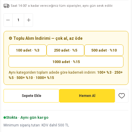
Saat 14:00’ a kadar vereceğiniz tüm siparişler, aynı gün sevk edilir.
md
risi
Klemens 180C
nsatör
erisi
renç %5 2W
Kılıf
risi
Klemens 90C
atör
risi
enç 1/8w
Kılıf
i
satör
risi
enç %1 1/2W
k kapasitör
⚙️ Toplu Alım İndirimi — çok al, az öde
100 adet · %3
250 adet · %5
500 adet · %10
si
atör
risi
enç %1 1/4W
1000 adet · %15
si
tör
risi
renç 1/2W
ad
iyot
Aynı kategoriden toplam adede göre kademeli indirim:
100+ %3 · 250+
%5 · 500+ %10 · 1000+ %15
si
atör
Serisi
renç 10W
isi
satör
Serisi
enç 1W
r 1206 Kılıf
Sepete Ekle
Hemen Al
 Serisi,45 Serisi
atör
Serisi
renç 20W
 1206 Kılıf - 25 Adet
iyot
Stokta · Aynı gün kargo
risi
tör
isi
enç 2W
 402 Kılıf
Minimum sipariş tutarı: KDV dahil 500 TL