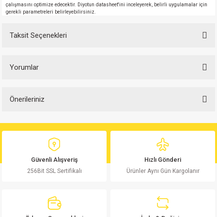
çalışmasını optimize edecektir. Diyotun datasheet'ini inceleyerek, belirli uygulamalar için
gerekli parametreleri belirleyebilirsiniz.
Taksit Seçenekleri
Yorumlar
Önerileriniz
Bu ürüne ilk yorumu siz yapın!
Bu ürünün fiyat bilgisi, resim, ürün açıklamalarında ve diğer konularda
yetersiz gördüğünüz noktaları öneri formunu kullanarak tarafımıza
Yorum Yaz
iletebilirsiniz.
Görüş ve önerileriniz için teşekkür ederiz.
Güvenli Alışveriş
Hızlı Gönderi
256Bit SSL Sertifikalı
Ürünler Aynı Gün Kargolanır
Ürün resmi kalitesiz, bozuk veya görüntülenemiyor.
Ürün açıklamasında eksik bilgiler bulunuyor.
Ürün bilgilerinde hatalar bulunuyor.
Ürün fiyatı diğer sitelerden daha pahalı.