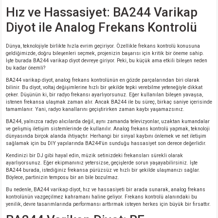
si
ansatör
 Kılıf
Hız ve Hassasiyet: BA244 Varikap
Diyot ile Analog Frekans Kontrolü
si
a Tipi Kondansatör
 Kılıf
Dünya, teknolojiyle birlikte hızla evrim geçiriyor. Özellikle frekans kontrolü konusuna
risi
Tipi Kondansatör
 Kılıf
geldiğimizde, doğru bileşenleri seçmek, projenizin başarısı için kritik bir öneme sahip.
İşte burada BA244 varikap diyot devreye giriyor. Peki, bu küçük ama etkili bileşen neden
bu kadar önemli?
si
nsatör
 Kılıf
BA244 varikap diyot, analog frekans kontrolünün en gözde parçalarından biri olarak
bilinir. Bu diyot, voltaj değişimlerine hızlı bir şekilde tepki verebilme yeteneğiyle dikkat
çeker. Düşünün ki, bir radyo frekansı ayarlıyorsunuz. Eğer kullanılan bileşen yavaşsa,
si
r 1206 Kılıf
Kılıf
istenen frekansa ulaşmak zaman alır. Ancak BA244 ile bu süreç, birkaç saniye içerisinde
tamamlanır. Yani, radyo kanallarını geçiştirirken zaman kaybı yaşamazsınız.
BA244, yalnızca radyo alıcılarda değil, aynı zamanda televizyonlar, uzaktan kumandalar
si
 402 Kılıf
Kılıf
ve gelişmiş iletişim sistemlerinde de kullanılır. Analog frekans kontrolü yapmak, teknoloji
dünyasında birçok alanda ihtiyaçtır. Herhangi bir sinyal kaybını önlemek ve net iletişim
sağlamak için bu DIY yapılarında BA244'ün sunduğu hassasiyet son derece değerlidir.
isi
 603 Kılıf
Kılıf
Kendinizi bir DJ gibi hayal edin, müzik setinizdeki frekansları sürekli olarak
ayarlıyorsunuz. Eğer ekipmanınız yetersizse, geçişlerde sorun yaşayabilirsiniz. İşte
si
 805 Kılıf
5W
BA244 burada, istediğiniz frekansa pürüzsüz ve hızlı bir şekilde ulaşmanızı sağlar.
Böylece, partinizin temposu bir an bile bozulmaz.
Bu nedenle, BA244 varikap diyot, hız ve hassasiyeti bir arada sunarak, analog frekans
isi
nsatör
W
kontrolünün vazgeçilmez kahramanı haline geliyor. Frekans kontrolü alanındaki bu
yenilik, devre tasarımlarında performansı arttırmak isteyen herkes için büyük bir fırsattır.
si
atör
W