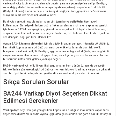
varikap diyot, yüzbinlerce uygulamada devrim yaratma potansiyeline sahip. Bu diyot,
voltaj değişiklikleri ile kapasitansını ayarlayabilme yeteneği sayesinde, özellikle RF
(Radyo Frekansı) alanında büyük bir kolaylık sağlıyor. Yani, gerçekten de “elektronik
dünyasının sihirbazı” demek abartı olmaz!
Bu diyotun en etkili uygulamalarından biri,
tunerlar
ve
osilatörler
üzerindeki
kullanımıdır. Bir radyo dinlerken, doğru frekansa ulaşmak için ayar yapmanız gerekir.
İşte burada BA244 devreye giriyor; yüksek hassasiyet ve hızlı tepki süresi ile analog
sinyallerde mükemmel bir kalite sunuyor. Bu durum, bizi belirsizlikten kurtarıp, net bir
ses deneyimi sağlıyor. Kim istemez ki?
Ayrıca BA244,
tanıma sistemleri
için de büyük fırsatlar sunuyor. İnternette gördüğünüz
her müzik kopması veya görüntü donması, genellikle kullanımda olan teknolojik
bileşenlerin kalitesi ile ilgili. Bu diyot, uygulamalara entegre edildiğinde, ses ve görüntü
akışındaki kesintileri en aza indirgiyor. Yani, teknoloji dünyasında bu kadar kritik olan
bir sorunun üstesinden gelmek, oldukça değerli.
BA244 varikap diyot ile ilgili yenilikçi uygulamalar, hem günümüz hem de geleceğin
teknolojilerine yön verecek gibi görünüyor. Her yeni teknolojik adımda karşımıza çıkacak
olan bu diyot, belki de hayatımızı şekillendirecek en önemli parçalar biri olacak.
Sıkça Sorulan Sorular
BA244 Varikap Diyot Seçerken Dikkat
Edilmesi Gerekenler
Varikap diyot seçerken, çalışma gerilimi, kapasitans aralığı ve maksimum kapasitans
değerlerine dikkat edilmelidir. Ayrıca uygulama gereksinimlerine göre sıcaklık katsayısı