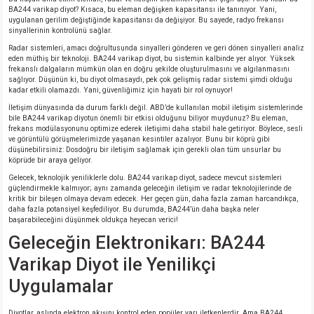
BA244 varikap diyot? Kısaca, bu eleman değişken kapasitansı ile tanınıyor. Yani,
uygulanan gerilim değiştiğinde kapasitansı da değişiyor. Bu sayede, radyo frekansı
sinyallerinin kontrolünü sağlar.
Radar sistemleri, amacı doğrultusunda sinyalleri gönderen ve geri dönen sinyalleri analiz
eden müthiş bir teknoloji. BA244 varikap diyot, bu sistemin kalbinde yer alıyor. Yüksek
frekanslı dalgaların mümkün olan en doğru şekilde oluşturulmasını ve algılanmasını
sağlıyor. Düşünün ki, bu diyot olmasaydı, pek çok gelişmiş radar sistemi şimdi olduğu
kadar etkili olamazdı. Yani, güvenliğimiz için hayati bir rol oynuyor!
İletişim dünyasında da durum farklı değil. ABD’de kullanılan mobil iletişim sistemlerinde
bile BA244 varikap diyotun önemli bir etkisi olduğunu biliyor muydunuz? Bu eleman,
frekans modülasyonunu optimize ederek iletişimi daha stabil hale getiriyor. Böylece, sesli
ve görüntülü görüşmelerimizde yaşanan kesintiler azalıyor. Bunu bir köprü gibi
düşünebilirsiniz: Dosdoğru bir iletişim sağlamak için gerekli olan tüm unsurlar bu
köprüde bir araya geliyor.
Gelecek, teknolojik yeniliklerle dolu. BA244 varikap diyot, sadece mevcut sistemleri
güçlendirmekle kalmıyor; aynı zamanda geleceğin iletişim ve radar teknolojilerinde de
kritik bir bileşen olmaya devam edecek. Her geçen gün, daha fazla zaman harcandıkça,
daha fazla potansiyel keşfediliyor. Bu durumda, BA244’ün daha başka neler
başarabileceğini düşünmek oldukça heyecan verici!
Geleceğin Elektronikarı: BA244
Varikap Diyot ile Yenilikçi
Uygulamalar
Diyotlar, aslında elektron akışını kontrol eden popüler yarı iletkenlerdir. Ama BA244