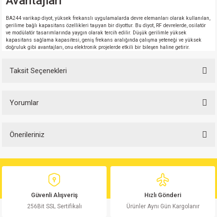
Avantajları
BA244 varikap diyot, yüksek frekanslı uygulamalarda devre elemanları olarak kullanılan,
gerilime bağlı kapasitans özellikleri taşıyan bir diyottur. Bu diyot, RF devrelerde, osilatör
ve modülatör tasarımlarında yaygın olarak tercih edilir. Düşük gerilimle yüksek
kapasitans sağlama kapasitesi, geniş frekans aralığında çalışma yeteneği ve yüksek
doğruluk gibi avantajları, onu elektronik projelerde etkili bir bileşen haline getirir.
Taksit Seçenekleri
Yorumlar
Önerileriniz
Bu ürüne ilk yorumu siz yapın!
Bu ürünün fiyat bilgisi, resim, ürün açıklamalarında ve diğer konularda
yetersiz gördüğünüz noktaları öneri formunu kullanarak tarafımıza
Yorum Yaz
iletebilirsiniz.
Görüş ve önerileriniz için teşekkür ederiz.
Güvenli Alışveriş
Hızlı Gönderi
256Bit SSL Sertifikalı
Ürünler Aynı Gün Kargolanır
Ürün resmi kalitesiz, bozuk veya görüntülenemiyor.