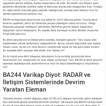
uygulanan gerilim arttıkça, diyotun kapasitansı da artar. Bu özellik, onu frekans ayarı
gerektiren devrelerde, özellikle radyo ve televizyon alıcılarında vazgeçilmez kılar. Örneğin,
isi
bir radyo kanalı arasında geçiş yapmak istediğinizde, varikap diyot, frekansı hızlı bir
şekilde ayarlamanıza yardımcı olur.
BA244 varikap diyot, tasarımcılar için adeta bir sihirli dokunuş gibidir. Onunla devre
erisi
tasarımı yaparken, belirli bir frekansta çalışma yeteneğine sahip olursunuz. Hangi
frekansta çalışmak istediğinizi belirlerken, BA244'ün gerilim tabanlı kapasitans
değişimleri işinizi kolaylaştırır. Bu sayede, daha karmaşık ve etkili devreler oluşturma
releri
fırsatı elde edersiniz.
Bu devre parçalarının en dikkat çekici avantajı, kompakt yapısıdır. Yani, büyük alan
kaplamadan yüksek performans sağlayabilirler. Ayrıca, yüksek doğrulukta ayar yapma
P MARKA)
imkanı sunar; bu da sizi zorlu tasarım süreçlerinde büyük bir baş ağrısından kurtarır.
Az maliyetle etkili sonuçlar elde etmek, kim istemez ki?
Bu tür küçük ama etkili bileşenler, teknolojinin hızla evrildiği günümüzde devre
tasarımcıları için vazgeçilmez bir araç olmayı sürdürüyor. Yani, BA244 ile devre tasarımı
yapmaya başladığınızda, tasarımlarınıza nasıl bir boyut katabileceğinizi düşündünüz
mü?
BA244 Varikap Diyot: RADAR ve
İletişim Sistemlerinde Devrim
Yaratan Eleman
Teknoloji dünyası sürekli değişiyor, değil mi? Bu hızlı değişim içerisinde, belirli bileşenler
bazı alanlarda gerçek anlamda devrimler yaratıyor. İşte karşımızda BA244 varikap diyot!
Bu küçük ama etkili eleman, radar ve iletişim sistemleri için bir çığır açtı. Ama nedir bu