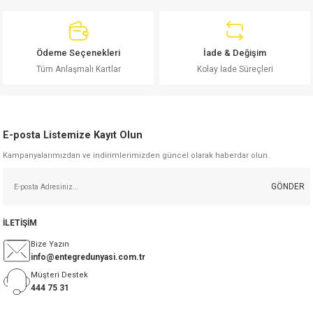
Ürün açıklamasında eksik bilgiler bulunuyor.
Ürün bilgilerinde hatalar bulunuyor.
Ürün fiyatı diğer sitelerden daha pahalı.
Ödeme Seçenekleri
İade & Değişim
Bu ürüne benzer farklı alternatifler olmalı.
Tüm Anlaşmalı Kartlar
Kolay İade Süreçleri
E-posta Listemize Kayıt Olun
Kampanyalarımızdan ve indirimlerimizden güncel olarak haberdar olun.
Gönder
GÖNDER
İLETİŞİM
Bize Yazın
info@entegredunyasi.com.tr
Müşteri Destek
444 75 31