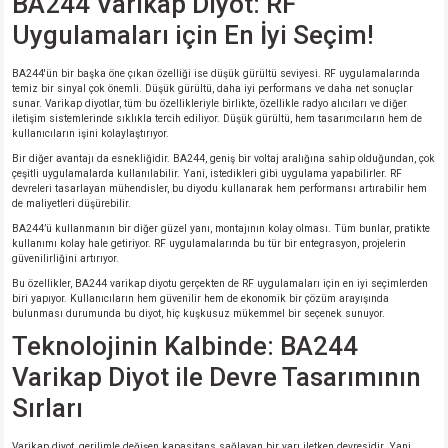
BA244 Varikap Diyot: RF
Uygulamaları için En İyi Seçim!
isi
BA244'ün bir başka öne çıkan özelliği ise düşük gürültü seviyesi. RF uygulamalarında
temiz bir sinyal çok önemli. Düşük gürültü, daha iyi performans ve daha net sonuçlar
si
sunar. Varikap diyotlar, tüm bu özellikleriyle birlikte, özellikle radyo alıcıları ve diğer
iletişim sistemlerinde sıklıkla tercih ediliyor. Düşük gürültü, hem tasarımcıların hem de
kullanıcıların işini kolaylaştırıyor.
isi
Bir diğer avantajı da esnekliğidir. BA244, geniş bir voltaj aralığına sahip olduğundan, çok
çeşitli uygulamalarda kullanılabilir. Yani, istedikleri gibi uygulama yapabilirler. RF
devreleri tasarlayan mühendisler, bu diyodu kullanarak hem performansı artırabilir hem
isi
de maliyetleri düşürebilir.
BA244’ü kullanmanın bir diğer güzel yanı, montajının kolay olması. Tüm bunlar, pratikte
risi
kullanımı kolay hale getiriyor. RF uygulamalarında bu tür bir entegrasyon, projelerin
güvenilirliğini artırıyor.
Bu özellikler, BA244 varikap diyotu gerçekten de RF uygulamaları için en iyi seçimlerden
risi
biri yapıyor. Kullanıcıların hem güvenilir hem de ekonomik bir çözüm arayışında
bulunması durumunda bu diyot, hiç kuşkusuz mükemmel bir seçenek sunuyor.
Teknolojinin Kalbinde: BA244
si
Varikap Diyot ile Devre Tasarımının
si
Sırları
risi
Varikap diyot, gerilimle değişen kapasitans sağlayan bir yarı iletken devresidir. Yani,