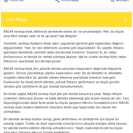
Yorum Yaz
Ürünü Paylaş
Karşılaştır
si
atör
Serisi
enç 3W
 603 Kılıf
Ürün Bilgisi
si
satör
erisi
enç 4W
 603 Kılıf - 25 Adet
BA244 varikap diyot, elektronik devrelerde önemli bir rol oynamaktadır. Peki, bu küçük
4 Serisi,27 Serisi,93 Serisi
atör
Serisi
enç 5W
 805 Kılıf
ama etkili bileşen nedir ve ne işe yarar? İşte detaylar!
Öncelikle, varikap diyotların temel işlevi, uygulanan gerilime göre kapasitans değerini
değiştirmektir. Yani, bir nevi elektronik süsleme gibi düşünülebilir. Bu sayede, frekans
tör
 Serisi
ç 10W
 805 Kılıf - 25 Adet
ayarlayan devrelerde, özellikle radyo alıcılarında kullanılır. Düşünün ki, bir radyo
dinliyorsunuz ve tanıdık bir melodi çıkmaya başlıyor. İşte bu sırada varikap diyot, radyo
frekansını ayarlamak için devreye giriyor.
erisi
atör
erisi
ç 11W
d
BA244 varikap diyot, ters polarite altında çalışırken kapasitans değerinde değişiklik
gösterir. Gerilim yükseldikçe, diyotun kapasitansı artar. Bu da demektir ki, devredeki
sinyalleri daha etkili bir şekilde istenen frekansa ayarlamak mümkün hale gelir.
isi
satör
ç 13W
Kullanıcılar bu diyotu tercih ederken, yüksek frekans performansı ve düşük gürültü
seviyesi gibi özelliklerini de göz önünde bulundurmalıdır.
isi
atör
ç 14W
Bu dijital çağda, BA244 varikap diyot pek çok alanda karşımıza çıkar. Radyo iletişim
sistemleri, televizyon alıcıları ve hatta otomotiv elektroniği gibi birçok alanda yer alır. Yani,
düşündüğünüzden daha fazla yerde bu küçük parçanın etkisini hissedebilirsiniz! BA244
varikap diyot, modern elektronik cihazların temel yapı taşlarından biri olarak öne
i
satör
ç 15W
çıkmaktadır.
Bir devrede varikap diyotun varlığı, genel performans ve özelleştirme için büyük bir
isi
atör
ç 17W
iyot
avantaj sağlar. Özetle, bu diyot sayesinde cihazlarınızın çalışma aralığını daha hassas
bir şekilde kontrol edebilir, etkinliği artırabilirsiniz. Haydi, makinelerimizde bu küçük
ama etkili bileşenin etkisini birlikte keşfedelim!