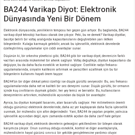
si
nsatörler
ç 25W
od
BA244 Varikap Diyot: Elektronik
Dünyasında Yeni Bir Dönem
ndansatör
ç 3W
ç
Elektronik dünyasında, yeniliklerin temposu her geçen gün artıyor. Bu bağlamda, BA244
ver
d Kondansatörler
ç 4W
varikap diyot teknoloji harikası olarak öne çıkıyor. Peki, bu ne demek? Varikap diyotlar,
basitçe belirli bir voltaj aralığında kapasitanslarını değiştirebilen yarı iletken
bileşenlerdir. Kulağa karmaşık gelebilir, ancak bu işlevsellik, elektronik devrelerde
si
ansatör
ç 6W
özelleştirilmiş uygulamalar için ciddi avantajlar sunar.
Düşünün ki, bir orkestra yöneticisi gibi; BA244 gibi bir varikap diyot, devrenizin farklı
частları arasında mükemmel bir ahenk sağlıyor. Voltaj değiştikçe, diyotun kapasitansı da
si
Kondansatör
ç 7W
d
değişiyor, bu da daha fazla esneklik ve kontrol sağlıyor. Özellikle radyo frekansı
uygulamalarında, sinyalin kalitesini artırmak ve parazitleri azaltmak için bu tür
bileşenlerin kullanımı hayati önem taşıyor.
isi
ansatör
ç 8W
BA244’ün bir diğer dikkat çekici özelliği ise düşük gürültü seviyesidir. Bu, ses frekansı
uygulamalarında daha net ve kaliteli bir ses deneyimi sunar. Düşük gürültü, bir ormanın
içinde kuş cıvıltılarını duymak gibidir; her şey temiz ve berraktır. Bu, kullanıcıların
si
ster AXİAL Kondansatör
ç 9W
deneyimlerini artırırken, mühendislik açısından da büyük bir avantajdır.
Ayrıca, bu diyotun kompakt tasarımı, alan tasarrufu sağlıyor. Her milimetrenin önemli
risi
ndansatörler
olduğu günümüz elektronik devrelerinde, daha az yer kaplayarak daha fazla işlevsellik
sunmak, bir mühendis için altın değerindedir. Yani, BA244 ile yapılan projeler, yalnızca
işlevsellik açısından değil, aynı zamanda estetik açıdan da daha zarif hale geliyor.
isi
atör
BA244 varikap diyot, elektronik devrelerin geleceğini şekillendiren bir bileşen olarak
karşımıza çıkıyor. Onun sunmuş olduğu esneklik, kontrol ve diğer avantajlarıyla,
mühendislerin hayal gücünü sınırsız bir şekilde genişletmesine yardımcı oluyor.