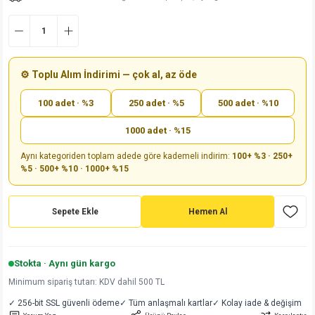
md
risi
Klemens 180C
nsatör
erisi
renç %5 2W
Kılıf
risi
Klemens 90C
atör
risi
enç 1/8w
Kılıf
⚙️ Toplu Alım İndirimi — çok al, az öde
i
satör
risi
enç %1 1/2W
k kapasitör
100 adet · %3
250 adet · %5
500 adet · %10
si
atör
risi
enç %1 1/4W
1000 adet · %15
Aynı kategoriden toplam adede göre kademeli indirim:
100+ %3 · 250+
si
tör
risi
renç 1/2W
ad
iyot
%5 · 500+ %10 · 1000+ %15
si
atör
Serisi
renç 10W
Sepete Ekle
Hemen Al
isi
satör
Serisi
enç 1W
r 1206 Kılıf
 Serisi,45 Serisi
atör
Serisi
renç 20W
 1206 Kılıf - 25 Adet
iyot
Stokta · Aynı gün kargo
Minimum sipariş tutarı: KDV dahil 500 TL
risi
tör
isi
enç 2W
 402 Kılıf
✓ 256-bit SSL güvenli ödeme
✓ Tüm anlaşmalı kartlar
✓ Kolay iade & değişim