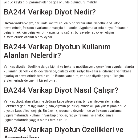
ve güç kaybı gibi parametreler de göz önünde bulundurulmalıdır.
BA244 Varikap Diyot Nedir?
BA244 varikap diyot, gerilimle kontrol edilen bir diyot türüdür. Genellikle osilatör
devrelerinde, frekans ayarlama amacıyla kullanılır. Uygulamalarında sinyal frekansını
değiştirmek için değişken bir kapasitans sağlar, bu sayede radyo ve iletişim
sistemlerinde önemli bir rol oynar.
BA244 Varikap Diyotun Kullanım
Alanları Nelerdir?
Varikap diyotlar, özellikle dalga biçimi ve frekans modülasyonu gerektiren uygulamalarda
kullanılır. Genellikle RF devrelerinde, osilatörlerde, radyo frekansı alıcılarında ve frekans
ayarlayıcı devrelerinde tercih edilir. Bunun yanı sıra, varikap diyotlar, çeşitli iletişim
sistemlerinde de önemli bir rol oynar.
BA244 Varikap Diyot Nasıl Çalışır?
Varikap diyot, alan etkisi ile değişen kapasiteye sahip bir yarı iletken elemandır.
Elektriksel gerilim uygulandığında, diyotun pn birleşiminde oluşan yük taşımaları ile
diyotun kapasitesi değişir. Bu özellik, rezonans devrelerinde ve frekans ayarlama
uygulamalarında kullanılır. Varikap diyotlar, radyo frekansı ve analog sinyal
uygulamalarında yaygın olarak tercih edilir.
BA244 Varikap Diyotun Özellikleri ve