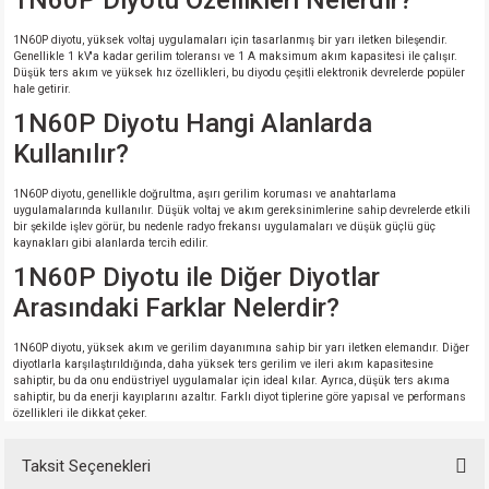
1N60P Diyotu Özellikleri Nelerdir?
1N60P diyotu, yüksek voltaj uygulamaları için tasarlanmış bir yarı iletken bileşendir.
Genellikle 1 kV'a kadar gerilim toleransı ve 1 A maksimum akım kapasitesi ile çalışır.
Düşük ters akım ve yüksek hız özellikleri, bu diyodu çeşitli elektronik devrelerde popüler
hale getirir.
1N60P Diyotu Hangi Alanlarda
Kullanılır?
1N60P diyotu, genellikle doğrultma, aşırı gerilim koruması ve anahtarlama
uygulamalarında kullanılır. Düşük voltaj ve akım gereksinimlerine sahip devrelerde etkili
bir şekilde işlev görür, bu nedenle radyo frekansı uygulamaları ve düşük güçlü güç
kaynakları gibi alanlarda tercih edilir.
1N60P Diyotu ile Diğer Diyotlar
Arasındaki Farklar Nelerdir?
1N60P diyotu, yüksek akım ve gerilim dayanımına sahip bir yarı iletken elemandır. Diğer
diyotlarla karşılaştırıldığında, daha yüksek ters gerilim ve ileri akım kapasitesine
sahiptir, bu da onu endüstriyel uygulamalar için ideal kılar. Ayrıca, düşük ters akıma
sahiptir, bu da enerji kayıplarını azaltır. Farklı diyot tiplerine göre yapısal ve performans
özellikleri ile dikkat çeker.
Taksit Seçenekleri