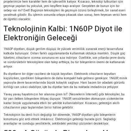
si
ansatör
 Kılıf
projelerimize hem karakter hem de işlevsellik katıyor. Kısacası, teknoloji tutkunları için
geçmişe yapılan bu yolculuk, yeni keşiflere kapı aralıyor. Gerçekten de bunun için bir
sebep var mı? Evet! Bugünün teknolojileri ile geçmişin özünü birleştirmek, bir sanat eseri
yaratmak gibidir. Bu işlemin sonunda ortaya çıkacak olan sonuç, hem heyecan verici hem
si
a Tipi Kondansatör
 Kılıf
de öğretici olacaktır.
Teknolojinin Kalbi: 1N60P Diyot ile
risi
Tipi Kondansatör
 Kılıf
Elektroniğin Geleceği
si
nsatör
 Kılıf
1N60P diyotları, düşük gerilim düşüşü ile yüksek verimlilik sunarak enerji tasarrufuna
katkıda bulunuyor. Onları farklı uygulamalarda kullanmak oldukça mantıklı. Düşük güç
tüketimi, cihazların ısınma sorununu en aza indiriyor. Özellikle, son yıllarda çevre dostu
si
r 1206 Kılıf
Kılıf
ve sürdürülebilir teknolojilere olan talep arttıkça, bu tür bileşenlerin önemi de katlanarak
artıyor.
si
 402 Kılıf
Kılıf
Bu diyotların bir diğer cazibesi de küçük boyutları. Elektronik cihazların boyutları
küçülürken, içerdikleri bileşenlerin de daha kompakt hale gelmesi gerekiyor. 1N60P, minik
yapısıyla devre tasarımlarında büyük kolaylık sağlıyor. Hani bazen bir odadaki görüntü
kirliliği can sıkıcı olabiliyor, işte bu diyotlar tam da bu noktada imdadınıza yetişiyor.
isi
 603 Kılıf
Kılıf
Yavaş yavaş hayatımızın her alanına giren IoT (Nesnelerin İnterneti) gibi teknolojiler, bu
tür yarı iletken bileşenlere ihtiyaç duyuyor. 1N60P, sensörlerden otomasyon sistemlerine
si
 805 Kılıf
5W
kadar birçok uygulamada etkili bir şekilde kullanılabiliyor. Kısacası, geleceğin akıllı
cihazlarının yapı taşlarından birisi hâline gelebilir.
Teknolojinin bu denli hızlı değiştiği bir dönemde, 1N60P diyotları gibi bileşenlerin
isi
nsatör
W
konumunu göz ardı etmek imkânsız. Elektroniğin geleceği burada gizli. Sağladığı
avantajlar ve sunduğu yeniliklerle, sektördeki yenilikçi çözümleri destekliyor.
si
atör
W