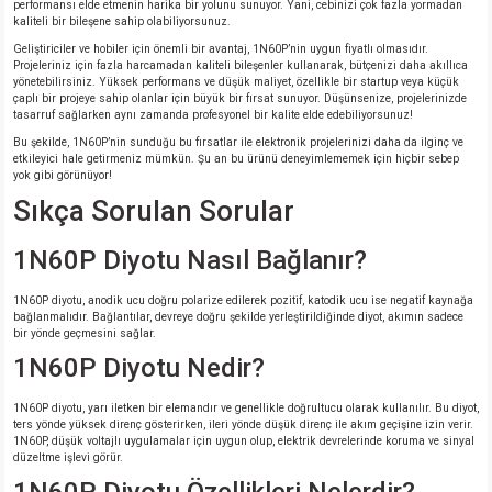
performansı elde etmenin harika bir yolunu sunuyor. Yani, cebinizi çok fazla yormadan
kaliteli bir bileşene sahip olabiliyorsunuz.
Geliştiriciler ve hobiler için önemli bir avantaj, 1N60P’nin uygun fiyatlı olmasıdır.
Projeleriniz için fazla harcamadan kaliteli bileşenler kullanarak, bütçenizi daha akıllıca
yönetebilirsiniz. Yüksek performans ve düşük maliyet, özellikle bir startup veya küçük
çaplı bir projeye sahip olanlar için büyük bir fırsat sunuyor. Düşünsenize, projelerinizde
tasarruf sağlarken aynı zamanda profesyonel bir kalite elde edebiliyorsunuz!
Bu şekilde, 1N60P’nin sunduğu bu fırsatlar ile elektronik projelerinizi daha da ilginç ve
etkileyici hale getirmeniz mümkün. Şu an bu ürünü deneyimlememek için hiçbir sebep
yok gibi görünüyor!
Sıkça Sorulan Sorular
1N60P Diyotu Nasıl Bağlanır?
1N60P diyotu, anodik ucu doğru polarize edilerek pozitif, katodik ucu ise negatif kaynağa
bağlanmalıdır. Bağlantılar, devreye doğru şekilde yerleştirildiğinde diyot, akımın sadece
bir yönde geçmesini sağlar.
1N60P Diyotu Nedir?
1N60P diyotu, yarı iletken bir elemandır ve genellikle doğrultucu olarak kullanılır. Bu diyot,
ters yönde yüksek direnç gösterirken, ileri yönde düşük direnç ile akım geçişine izin verir.
1N60P, düşük voltajlı uygulamalar için uygun olup, elektrik devrelerinde koruma ve sinyal
düzeltme işlevi görür.