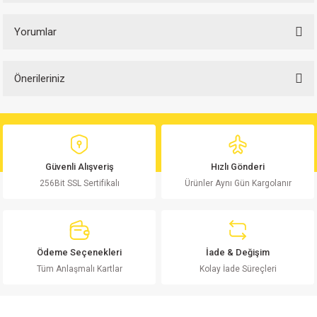
Yorumlar
Önerileriniz
Bu ürüne ilk yorumu siz yapın!
Bu ürünün fiyat bilgisi, resim, ürün açıklamalarında ve diğer konularda
yetersiz gördüğünüz noktaları öneri formunu kullanarak tarafımıza
Yorum Yaz
iletebilirsiniz.
Görüş ve önerileriniz için teşekkür ederiz.
Güvenli Alışveriş
Hızlı Gönderi
256Bit SSL Sertifikalı
Ürünler Aynı Gün Kargolanır
Ürün resmi kalitesiz, bozuk veya görüntülenemiyor.
Ürün açıklamasında eksik bilgiler bulunuyor.
Ürün bilgilerinde hatalar bulunuyor.
Ürün fiyatı diğer sitelerden daha pahalı.
Ödeme Seçenekleri
İade & Değişim
Bu ürüne benzer farklı alternatifler olmalı.
Tüm Anlaşmalı Kartlar
Kolay İade Süreçleri