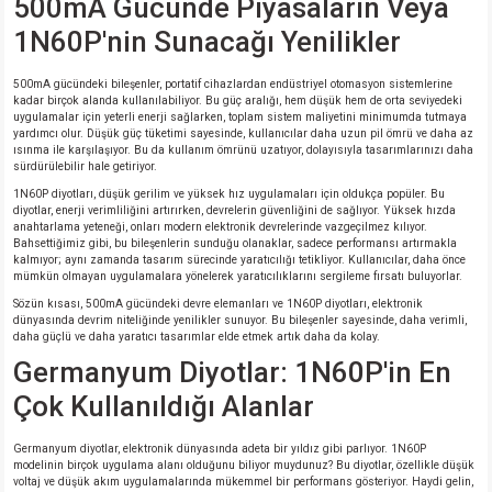
500mA Gücünde Piyasaların Veya
1N60P'nin Sunacağı Yenilikler
isi
500mA gücündeki bileşenler, portatif cihazlardan endüstriyel otomasyon sistemlerine
kadar birçok alanda kullanılabiliyor. Bu güç aralığı, hem düşük hem de orta seviyedeki
si
uygulamalar için yeterli enerji sağlarken, toplam sistem maliyetini minimumda tutmaya
yardımcı olur. Düşük güç tüketimi sayesinde, kullanıcılar daha uzun pil ömrü ve daha az
ısınma ile karşılaşıyor. Bu da kullanım ömrünü uzatıyor, dolayısıyla tasarımlarınızı daha
isi
sürdürülebilir hale getiriyor.
1N60P diyotları, düşük gerilim ve yüksek hız uygulamaları için oldukça popüler. Bu
diyotlar, enerji verimliliğini artırırken, devrelerin güvenliğini de sağlıyor. Yüksek hızda
isi
anahtarlama yeteneği, onları modern elektronik devrelerinde vazgeçilmez kılıyor.
Bahsettiğimiz gibi, bu bileşenlerin sunduğu olanaklar, sadece performansı artırmakla
kalmıyor; aynı zamanda tasarım sürecinde yaratıcılığı tetikliyor. Kullanıcılar, daha önce
risi
mümkün olmayan uygulamalara yönelerek yaratıcılıklarını sergileme fırsatı buluyorlar.
Sözün kısası, 500mA gücündeki devre elemanları ve 1N60P diyotları, elektronik
dünyasında devrim niteliğinde yenilikler sunuyor. Bu bileşenler sayesinde, daha verimli,
risi
daha güçlü ve daha yaratıcı tasarımlar elde etmek artık daha da kolay.
Germanyum Diyotlar: 1N60P'in En
si
Çok Kullanıldığı Alanlar
si
Germanyum diyotlar, elektronik dünyasında adeta bir yıldız gibi parlıyor. 1N60P
modelinin birçok uygulama alanı olduğunu biliyor muydunuz? Bu diyotlar, özellikle düşük
voltaj ve düşük akım uygulamalarında mükemmel bir performans gösteriyor. Haydi gelin,
risi