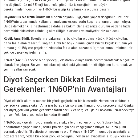
kullanmak yerine, bu modern çözümle tanışarak performansınızı nasıl artırabileceğinizi
hiç düşündünüz mü? Enerji tasarrufu, günümüz teknolojisinin en büyük
gereksinimlerinden biri ve 1N60P bu isteği karşılamakta oldukça başarılı!
Dayanıklılık ve Uzun Ömür:
Bir cihazın dayanıklılığı, onun yaşam döngüsünü belirler.
1N60P'nin tasarımında kullanılan malzemeler, onu zorlu koşullara karşı dirençli kılıyor.
Bu da demektir ki, cihazlarınızda daha az bakım, daha az arıza durumu ve daha fazla
devamlılık elde edeceksiniz. iş sürekliliğiniz artacak ve maliyetleriniz azalacak.
Küçük Ama Etkili:
Boyutlarına bakarsanız, bu diyotlar oldukça küçük. Küçük diyotlar,
daha fazla alan tasarrufu sağlar. Tıpkı bir boş kutunun içinde birçok küçük kutunun yer
alması gibi! Böylece projelerinizde daha fazla alan kazanabilir, tasarımınızı minimal bir
şekilde gerçekleştirebilirsiniz.
1N60P (AA119) sadece bir diyot değil; elektronik dünyasında devrim yaratacak bir çözüm
olarak öne çıkıyor. Bu yenilikçi teknoloji, sizi eski yöntemlerin köleliğinden kurtaracak ve
yeni fırsatlar sunacak!
Diyot Seçerken Dikkat Edilmesi
Gerekenler: 1N60P’nin Avantajları
Diyot, elektrik akımını sadece bir yönde geçirebilen bir bileşendir. Hemen her elektronik
devrede karşımıza çıkar. Ama işte burada bir soru var: Hangi diyotu seçeceksiniz? Çünkü
her diyot, görevini yerine getirirken farklı özellikler sergiler. İşte bu noktada 1N60P devreye
giriyor. Peki, bu diyot neden bu kadar önemli?
1N60P, düşük gerilim uygulamalarında sıkça tercih edilen bir diyot. Yüksek hızlı
anahtarlama yapabilmesi, belirli projeler için onu vazgeçilmez kılıyor. Aklınıza şunu
sormak gelebilir: “Bu diyotu bilmesem ne olur?” Ancak 1N60P’nin sunduğu avantajlara
göz atarsanız, neden bu kadar popüler olduğunu hemen anlayacaksınız. Düşük ters akım