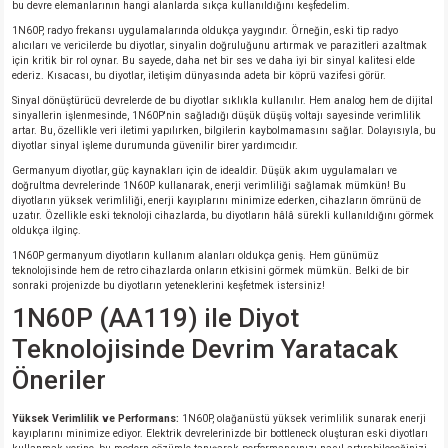
bu devre elemanlarının hangi alanlarda sıkça kullanıldığını keşfedelim.
1N60P, radyo frekansı uygulamalarında oldukça yaygındır. Örneğin, eski tip radyo
isi
alıcıları ve vericilerde bu diyotlar, sinyalin doğruluğunu artırmak ve parazitleri azaltmak
için kritik bir rol oynar. Bu sayede, daha net bir ses ve daha iyi bir sinyal kalitesi elde
ederiz. Kısacası, bu diyotlar, iletişim dünyasında adeta bir köprü vazifesi görür.
erisi
Sinyal dönüştürücü devrelerde de bu diyotlar sıklıkla kullanılır. Hem analog hem de dijital
sinyallerin işlenmesinde, 1N60P'nin sağladığı düşük düşüş voltajı sayesinde verimlilik
artar. Bu, özellikle veri iletimi yapılırken, bilgilerin kaybolmamasını sağlar. Dolayısıyla, bu
releri
diyotlar sinyal işleme durumunda güvenilir birer yardımcıdır.
Germanyum diyotlar, güç kaynakları için de idealdir. Düşük akım uygulamaları ve
doğrultma devrelerinde 1N60P kullanarak, enerji verimliliği sağlamak mümkün! Bu
P MARKA)
diyotların yüksek verimliliği, enerji kayıplarını minimize ederken, cihazların ömrünü de
uzatır. Özellikle eski teknoloji cihazlarda, bu diyotların hâlâ sürekli kullanıldığını görmek
oldukça ilginç.
1N60P germanyum diyotların kullanım alanları oldukça geniş. Hem günümüz
teknolojisinde hem de retro cihazlarda onların etkisini görmek mümkün. Belki de bir
sonraki projenizde bu diyotların yeteneklerini keşfetmek istersiniz!
1N60P (AA119) ile Diyot
Teknolojisinde Devrim Yaratacak
Öneriler
Yüksek Verimlilik ve Performans:
1N60P, olağanüstü yüksek verimlilik sunarak enerji
kayıplarını minimize ediyor. Elektrik devrelerinizde bir bottleneck oluşturan eski diyotları