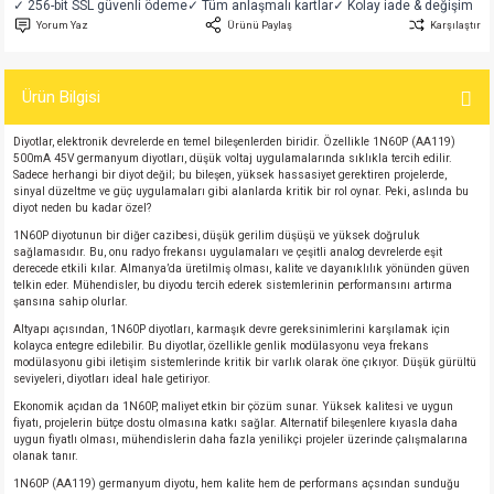
✓ 256-bit SSL güvenli ödeme
✓ Tüm anlaşmalı kartlar
✓ Kolay iade & değişim
si
atör
Serisi
enç 3W
 603 Kılıf
Yorum Yaz
Ürünü Paylaş
Karşılaştır
si
satör
erisi
enç 4W
 603 Kılıf - 25 Adet
Ürün Bilgisi
4 Serisi,27 Serisi,93 Serisi
atör
Serisi
enç 5W
 805 Kılıf
Diyotlar, elektronik devrelerde en temel bileşenlerden biridir. Özellikle 1N60P (AA119)
500mA 45V germanyum diyotları, düşük voltaj uygulamalarında sıklıkla tercih edilir.
Sadece herhangi bir diyot değil; bu bileşen, yüksek hassasiyet gerektiren projelerde,
tör
 Serisi
ç 10W
 805 Kılıf - 25 Adet
sinyal düzeltme ve güç uygulamaları gibi alanlarda kritik bir rol oynar. Peki, aslında bu
diyot neden bu kadar özel?
1N60P diyotunun bir diğer cazibesi, düşük gerilim düşüşü ve yüksek doğruluk
erisi
atör
erisi
ç 11W
d
sağlamasıdır. Bu, onu radyo frekansı uygulamaları ve çeşitli analog devrelerde eşit
derecede etkili kılar. Almanya’da üretilmiş olması, kalite ve dayanıklılık yönünden güven
telkin eder. Mühendisler, bu diyodu tercih ederek sistemlerinin performansını artırma
isi
satör
ç 13W
şansına sahip olurlar.
Altyapı açısından, 1N60P diyotları, karmaşık devre gereksinimlerini karşılamak için
isi
atör
ç 14W
kolayca entegre edilebilir. Bu diyotlar, özellikle genlik modülasyonu veya frekans
modülasyonu gibi iletişim sistemlerinde kritik bir varlık olarak öne çıkıyor. Düşük gürültü
seviyeleri, diyotları ideal hale getiriyor.
i
satör
ç 15W
Ekonomik açıdan da 1N60P, maliyet etkin bir çözüm sunar. Yüksek kalitesi ve uygun
fiyatı, projelerin bütçe dostu olmasına katkı sağlar. Alternatif bileşenlere kıyasla daha
uygun fiyatlı olması, mühendislerin daha fazla yenilikçi projeler üzerinde çalışmalarına
isi
atör
ç 17W
iyot
olanak tanır.
1N60P (AA119) germanyum diyotu, hem kalite hem de performans açsından sunduğu