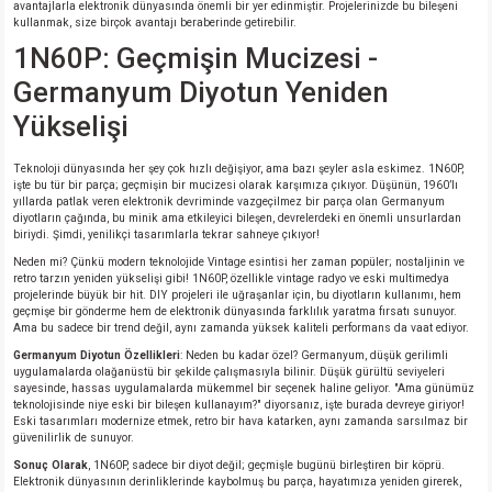
avantajlarla elektronik dünyasında önemli bir yer edinmiştir. Projelerinizde bu bileşeni
si
nsatörler
ç 25W
od
kullanmak, size birçok avantajı beraberinde getirebilir.
1N60P: Geçmişin Mucizesi -
ndansatör
ç 3W
ç
Germanyum Diyotun Yeniden
Yükselişi
ver
d Kondansatörler
ç 4W
Teknoloji dünyasında her şey çok hızlı değişiyor, ama bazı şeyler asla eskimez. 1N60P,
si
ansatör
ç 6W
işte bu tür bir parça; geçmişin bir mucizesi olarak karşımıza çıkıyor. Düşünün, 1960’lı
yıllarda patlak veren elektronik devriminde vazgeçilmez bir parça olan Germanyum
diyotların çağında, bu minik ama etkileyici bileşen, devrelerdeki en önemli unsurlardan
si
Kondansatör
ç 7W
d
biriydi. Şimdi, yenilikçi tasarımlarla tekrar sahneye çıkıyor!
Neden mi? Çünkü modern teknolojide Vintage esintisi her zaman popüler; nostaljinin ve
retro tarzın yeniden yükselişi gibi! 1N60P, özellikle vintage radyo ve eski multimedya
isi
ansatör
ç 8W
projelerinde büyük bir hit. DIY projeleri ile uğraşanlar için, bu diyotların kullanımı, hem
geçmişe bir gönderme hem de elektronik dünyasında farklılık yaratma fırsatı sunuyor.
Ama bu sadece bir trend değil, aynı zamanda yüksek kaliteli performans da vaat ediyor.
si
ster AXİAL Kondansatör
ç 9W
Germanyum Diyotun Özellikleri
: Neden bu kadar özel? Germanyum, düşük gerilimli
uygulamalarda olağanüstü bir şekilde çalışmasıyla bilinir. Düşük gürültü seviyeleri
sayesinde, hassas uygulamalarda mükemmel bir seçenek haline geliyor. "Ama günümüz
risi
ndansatörler
teknolojisinde niye eski bir bileşen kullanayım?" diyorsanız, işte burada devreye giriyor!
Eski tasarımları modernize etmek, retro bir hava katarken, aynı zamanda sarsılmaz bir
güvenilirlik de sunuyor.
isi
atör
Sonuç Olarak
, 1N60P, sadece bir diyot değil; geçmişle bugünü birleştiren bir köprü.
Elektronik dünyasının derinliklerinde kaybolmuş bu parça, hayatımıza yeniden girerek,