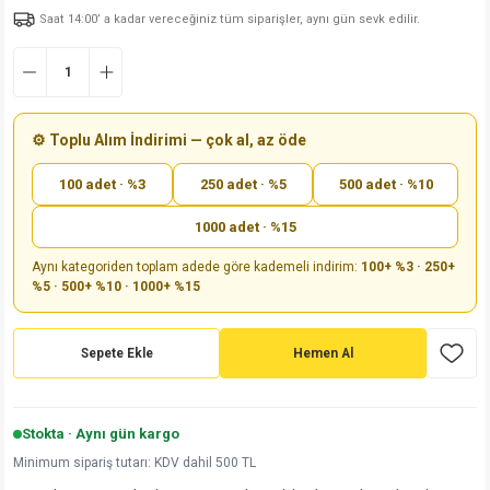
Saat 14:00’ a kadar vereceğiniz tüm siparişler, aynı gün sevk edilir.
md
risi
Klemens 180C
nsatör
erisi
renç %5 2W
Kılıf
risi
Klemens 90C
atör
risi
enç 1/8w
Kılıf
i
satör
risi
enç %1 1/2W
k kapasitör
⚙️ Toplu Alım İndirimi — çok al, az öde
100 adet · %3
250 adet · %5
500 adet · %10
si
atör
risi
enç %1 1/4W
1000 adet · %15
si
tör
risi
renç 1/2W
ad
iyot
Aynı kategoriden toplam adede göre kademeli indirim:
100+ %3 · 250+
%5 · 500+ %10 · 1000+ %15
si
atör
Serisi
renç 10W
isi
satör
Serisi
enç 1W
r 1206 Kılıf
Sepete Ekle
Hemen Al
 Serisi,45 Serisi
atör
Serisi
renç 20W
 1206 Kılıf - 25 Adet
iyot
Stokta · Aynı gün kargo
risi
tör
isi
enç 2W
 402 Kılıf
Minimum sipariş tutarı: KDV dahil 500 TL