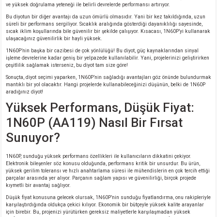
ve yüksek doğrulama yeteneği ile belirli devrelerde performansı artırıyor.
Bu diyotun bir diğer avantajı da uzun ömürlü olmasıdır. Yani bir kez takıldığında, uzun
süreli bir performans sergiliyor. Sıcaklık aralığında gösterdiği dayanıklılığı sayesinde,
sıcak iklim koşullarında bile güvenilir bir şekilde çalışıyor. Kısacası, 1N60P’yi kullanarak
ulaşacağınız güvenilirlik bir hayli yüksek.
1N60P’nin başka bir cazibesi de çok yönlülüğü! Bu diyot, güç kaynaklarından sinyal
işleme devrelerine kadar geniş bir yelpazede kullanılabilir. Yani, projelerinizi geliştirirken
çeşitlilik sağlamak isterseniz, bu diyot tam size göre!
Sonuçta, diyot seçimi yaparken, 1N60P’nin sağladığı avantajları göz önünde bulundurmak
mantıklı bir yol olacaktır. Hangi projelerde kullanabileceğinizi düşünün, belki de 1N60P
aradığınız diyot!
Yüksek Performans, Düşük Fiyat:
1N60P (AA119) Nasıl Bir Fırsat
Sunuyor?
1N60P, sunduğu yüksek performans özellikleri ile kullanıcıların dikkatini çekiyor.
Elektronik bileşenler söz konusu olduğunda, performans kritik bir unsurdur. Bu ürün,
yüksek gerilim toleransı ve hızlı anahtarlama süresi ile mühendislerin en çok tercih ettiği
parçalar arasında yer alıyor. Parçanın sağlam yapısı ve güvenilirliği, birçok projede
kıymetli bir avantaj sağlıyor.
Düşük fiyat konusuna gelecek olursak, 1N60P’nin sunduğu fiyatlandırma, onu rakipleriyle
karşılaştırdığında oldukça çekici kılıyor. Ekonomik bir bütçeyle yüksek kalite arayanlar
için birebir. Bu, projenizi yürütürken gereksiz maliyetlerle karşılaşmadan yüksek