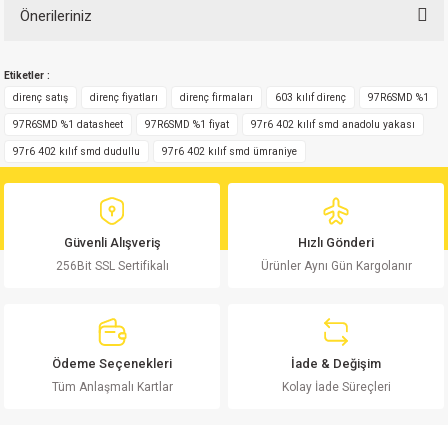
Önerileriniz
Bu ürüne ilk yorumu siz yapın!
Bu ürünün fiyat bilgisi, resim, ürün açıklamalarında ve diğer konularda
Etiketler :
yetersiz gördüğünüz noktaları öneri formunu kullanarak tarafımıza
Yorum Yaz
iletebilirsiniz.
direnç satış
direnç fiyatları
direnç firmaları
603 kılıf direnç
97R6SMD %1
Görüş ve önerileriniz için teşekkür ederiz.
97R6SMD %1 datasheet
97R6SMD %1 fiyat
97r6 402 kılıf smd anadolu yakası
97r6 402 kılıf smd dudullu
97r6 402 kılıf smd ümraniye
Ürün resmi kalitesiz, bozuk veya görüntülenemiyor.
Ürün açıklamasında eksik bilgiler bulunuyor.
Ürün bilgilerinde hatalar bulunuyor.
Güvenli Alışveriş
Hızlı Gönderi
Ürün fiyatı diğer sitelerden daha pahalı.
256Bit SSL Sertifikalı
Ürünler Aynı Gün Kargolanır
Bu ürüne benzer farklı alternatifler olmalı.
Ödeme Seçenekleri
İade & Değişim
Tüm Anlaşmalı Kartlar
Kolay İade Süreçleri
Gönder