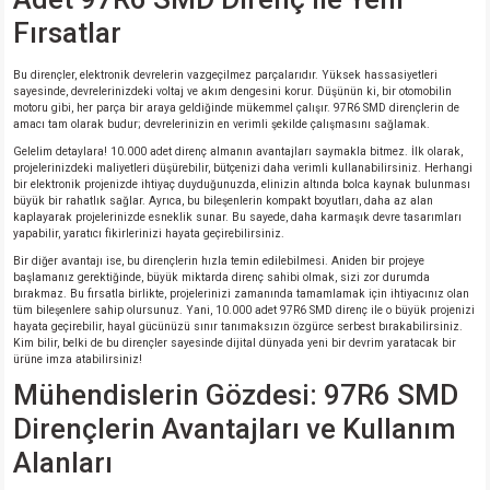
si
ansatör
 Kılıf
Fırsatlar
si
a Tipi Kondansatör
 Kılıf
Bu dirençler, elektronik devrelerin vazgeçilmez parçalarıdır. Yüksek hassasiyetleri
sayesinde, devrelerinizdeki voltaj ve akım dengesini korur. Düşünün ki, bir otomobilin
motoru gibi, her parça bir araya geldiğinde mükemmel çalışır. 97R6 SMD dirençlerin de
risi
Tipi Kondansatör
 Kılıf
amacı tam olarak budur; devrelerinizin en verimli şekilde çalışmasını sağlamak.
Gelelim detaylara! 10.000 adet direnç almanın avantajları saymakla bitmez. İlk olarak,
si
nsatör
 Kılıf
projelerinizdeki maliyetleri düşürebilir, bütçenizi daha verimli kullanabilirsiniz. Herhangi
bir elektronik projenizde ihtiyaç duyduğunuzda, elinizin altında bolca kaynak bulunması
büyük bir rahatlık sağlar. Ayrıca, bu bileşenlerin kompakt boyutları, daha az alan
kaplayarak projelerinizde esneklik sunar. Bu sayede, daha karmaşık devre tasarımları
si
r 1206 Kılıf
Kılıf
yapabilir, yaratıcı fikirlerinizi hayata geçirebilirsiniz.
Bir diğer avantajı ise, bu dirençlerin hızla temin edilebilmesi. Aniden bir projeye
si
 402 Kılıf
Kılıf
başlamanız gerektiğinde, büyük miktarda direnç sahibi olmak, sizi zor durumda
bırakmaz. Bu fırsatla birlikte, projelerinizi zamanında tamamlamak için ihtiyacınız olan
tüm bileşenlere sahip olursunuz. Yani, 10.000 adet 97R6 SMD direnç ile o büyük projenizi
hayata geçirebilir, hayal gücünüzü sınır tanımaksızın özgürce serbest bırakabilirsiniz.
isi
 603 Kılıf
Kılıf
Kim bilir, belki de bu dirençler sayesinde dijital dünyada yeni bir devrim yaratacak bir
ürüne imza atabilirsiniz!
si
 805 Kılıf
5W
Mühendislerin Gözdesi: 97R6 SMD
Dirençlerin Avantajları ve Kullanım
isi
nsatör
W
Alanları
si
atör
W