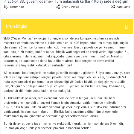
✓ 256-bit SSL güvenli ödeme
✓ Tüm anlaşmalı kartlar
✓ Kolay iade & değişim
si
atör
Serisi
enç 3W
 603 Kılıf
Yorum Yaz
Ürünü Paylaş
Karşılaştır
si
satör
erisi
enç 4W
 603 Kılıf - 25 Adet
Ürün Bilgisi
4 Serisi,27 Serisi,93 Serisi
atör
Serisi
enç 5W
 805 Kılıf
SMD (Yüzey Montaj Teknolojisi) dirençleri, son derece kompakt yapıları sayesinde
modern elektronik devrelerde sıklıkla tercih edilir. 402 boyutundaki bu direnç, öyle küçük
olmasına rağmen performansından ödün vermez. Büyük projelerde yer kazandırmanın
tör
 Serisi
ç 10W
 805 Kılıf - 25 Adet
yanı sıra, hızlı montaj imkânı sunar. Düşük watt değerleri ile enerji verimliliği sağlar. Bu,
cihazlarımızın daha az enerji tüketip, daha uzun süre dayanmasını sağlar. Nasıl bir
tasarımcı, bir sanatçıdan daha fazla ilham alırsa, bu dirençler de devrelerdeki
erisi
atör
erisi
ç 11W
d
tasarımlara hayranlık katacak unsurlardan biri!
%1 toleransı, bu dirençlerin ne kadar güvenilir olduğunu gösterir. Biliyor musunuz, yüksek
tolerans değerlere sahip dirençler, projelerinizin kesinliğini etkiler. Yani, bir dirençte %1
isi
satör
ç 13W
hata payı, projedeki performansı ve işlevselliği yönünden büyük bir değişim yaratabilir.
Evet, “küçük” bir bileşen ama “büyük” işlev! Düşünsenize, bir bütün elmayı bozmadan,
sadece bir diliminin adeta tadını çıkarmak gibi.
isi
atör
ç 14W
10.000 adetlik paketler, hem ekonomik hem de pratik bir çözüm sunar. Bu, hem
projeleriniz için gerekli dirençleri hemen temin etmenizi sağlar hem de maliyetleri
düşürür. Bu büyüklükte bir alım yapmak, gelecek projeleriniz için stok bulundurmanızı
i
satör
ç 15W
sağlayarak, iş akışınızı hızlandırır. Birlikte kullanacağınız diğer tüm bileşenlerle
mükemmel uyum içindedir ve devrenizin genel performansını artırır.
isi
atör
ç 17W
iyot
Bu tür detaylar, devre tasarımcıları ve elektronik meraklıları için son derece önemlidir.
Unutmayın, doğru bileşeni seçmek, projenizin kaderini belirler!