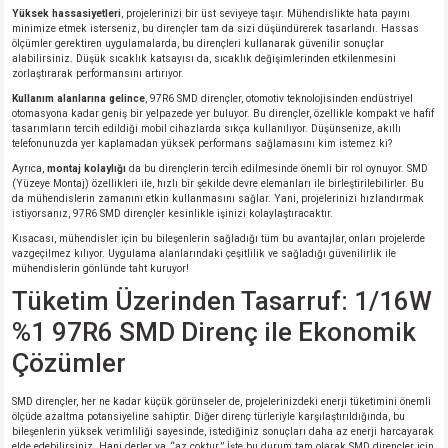
Yüksek hassasiyetleri
, projelerinizi bir üst seviyeye taşır. Mühendislikte hata payını
minimize etmek isterseniz, bu dirençler tam da sizi düşündürerek tasarlandı. Hassas
ölçümler gerektiren uygulamalarda, bu dirençleri kullanarak güvenilir sonuçlar
isi
alabilirsiniz. Düşük sıcaklık katsayısı da, sıcaklık değişimlerinden etkilenmesini
zorlaştırarak performansını artırıyor.
si
Kullanım alanlarına gelince
, 97R6 SMD dirençler, otomotiv teknolojisinden endüstriyel
otomasyona kadar geniş bir yelpazede yer buluyor. Bu dirençler, özellikle kompakt ve hafif
tasarımların tercih edildiği mobil cihazlarda sıkça kullanılıyor. Düşünsenize, akıllı
telefonunuzda yer kaplamadan yüksek performans sağlamasını kim istemez ki?
isi
Ayrıca,
montaj kolaylığı
da bu dirençlerin tercih edilmesinde önemli bir rol oynuyor. SMD
(Yüzeye Montaj) özellikleri ile, hızlı bir şekilde devre elemanları ile birleştirilebilirler. Bu
isi
da mühendislerin zamanını etkin kullanmasını sağlar. Yani, projelerinizi hızlandırmak
istiyorsanız, 97R6 SMD dirençler kesinlikle işinizi kolaylaştıracaktır.
Kısacası, mühendisler için bu bileşenlerin sağladığı tüm bu avantajlar, onları projelerde
risi
vazgeçilmez kılıyor. Uygulama alanlarındaki çeşitlilik ve sağladığı güvenilirlik ile
mühendislerin gönlünde taht kuruyor!
Tüketim Üzerinden Tasarruf: 1/16W
risi
%1 97R6 SMD Direnç ile Ekonomik
si
Çözümler
si
SMD dirençler, her ne kadar küçük görünseler de, projelerinizdeki enerji tüketimini önemli
ölçüde azaltma potansiyeline sahiptir. Diğer direnç türleriyle karşılaştırıldığında, bu
bileşenlerin yüksek verimliliği sayesinde, istediğiniz sonuçları daha az enerji harcayarak
risi
elde edebilirsiniz. Hani derler ya, “az çoktur.” İşte bu durum tam olarak SMD dirençler için