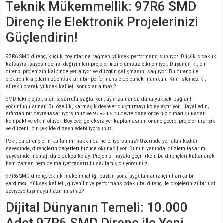
Teknik Mükemmellik: 97R6 SMD
si
nsatörler
ç 25W
od
Direnç ile Elektronik Projelerinizi
ndansatör
ç 3W
ç
Güçlendirin!
ver
d Kondansatörler
ç 4W
97R6 SMD direnç, küçük boyutlarına rağmen, yüksek performans sunuyor. Düşük sıcaklık
katsayısı sayesinde, ısı değişimleri projelerinizi olumsuz etkilemiyor. Düşünün ki, bir
direnç, projenizin kalbinde yer alıyor ve düzgün çalışmasını sağlıyor. Bu direnç ile,
elektronik aletlerinizde istikrarlı bir performans elde etmek mümkün. Kim istemez ki,
si
ansatör
ç 6W
sürekli olarak yüksek kaliteli sonuçlar almayı?
SMD teknolojisi, alan tasarrufu sağlarken, aynı zamanda daha yüksek bağlantı
si
Kondansatör
ç 7W
d
yoğunluğu sunar. Bu özellik, karmaşık devreler oluşturmayı kolaylaştırıyor. Hayal edin;
sıfırdan bir devre tasarlıyorsunuz ve 97R6 ile bu devre daha önce hiç olmadığı kadar
kompakt ve etkin oluyor. Böylece, gereksiz yer kaplamasının önüne geçip, projelerinizi şık
isi
ansatör
ç 8W
ve düzenli bir şekilde dizayn edebiliyorsunuz.
Peki, bu dirençlerin kullanımı hakkında ne biliyorsunuz? Üzerinde yer alan kodlar
sayesinde, dirençlerin değerleri hızlıca okunabiliyor. Bunun yanında, düzlem tasarımı
si
ster AXİAL Kondansatör
ç 9W
sayesinde montajı da oldukça kolay. Projenizi hayata geçirirken, bu dirençleri kullanarak
hem zaman hem de maliyet tasarrufu sağlamış oluyorsunuz.
97R6 SMD direnç, teknik mükemmelliği baştan sona uygulamanız için harika bir
risi
ndansatörler
yardımcı. Yüksek kaliteli, güvenilir ve performans odaklı bu direnç ile projelerinizi bir üst
seviyeye taşımaya hazır mısınız?
isi
atör
Dijital Dünyanın Temeli: 10.000
Adet 97R6 SMD Direnç ile Yeni