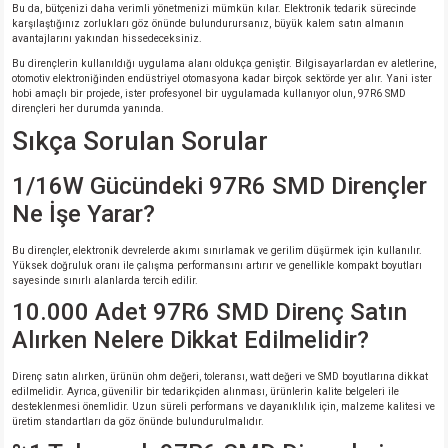
Bu da, bütçenizi daha verimli yönetmenizi mümkün kılar. Elektronik tedarik sürecinde
karşılaştığınız zorlukları göz önünde bulundurursanız, büyük kalem satın almanın
avantajlarını yakından hissedeceksiniz.
Bu dirençlerin kullanıldığı uygulama alanı oldukça geniştir. Bilgisayarlardan ev aletlerine,
otomotiv elektroniğinden endüstriyel otomasyona kadar birçok sektörde yer alır. Yani ister
hobi amaçlı bir projede, ister profesyonel bir uygulamada kullanıyor olun, 97R6 SMD
dirençleri her durumda yanında.
Sıkça Sorulan Sorular
1/16W Gücündeki 97R6 SMD Dirençler
Ne İşe Yarar?
Bu dirençler, elektronik devrelerde akımı sınırlamak ve gerilim düşürmek için kullanılır.
Yüksek doğruluk oranı ile çalışma performansını artırır ve genellikle kompakt boyutları
sayesinde sınırlı alanlarda tercih edilir.
10.000 Adet 97R6 SMD Direnç Satın
Alırken Nelere Dikkat Edilmelidir?
Direnç satın alırken, ürünün ohm değeri, toleransı, watt değeri ve SMD boyutlarına dikkat
edilmelidir. Ayrıca, güvenilir bir tedarikçiden alınması, ürünlerin kalite belgeleri ile
desteklenmesi önemlidir. Uzun süreli performans ve dayanıklılık için, malzeme kalitesi ve
üretim standartları da göz önünde bulundurulmalıdır.