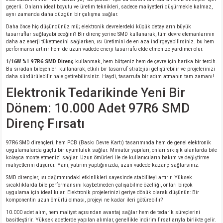
geçerli. Onların ideal boyutu ve üretim teknikleri, sadece maliyetleri düşürmekle kalmaz,
aynı zamanda daha düzgün bir çalışma sağlar.
isi
Daha önce hiç düşündünüz mü; elektronik devrelerdeki küçük detayların büyük
tasarruflar sağlayabileceğini? Bir direnç yerine SMD kullanarak, tüm devre elemanlarının
daha az enerji tüketmesini sağlarken, ısı üretimini de en aza indirgeyebilirsiniz. bu hem
erisi
performansı artırır hem de uzun vadede enerji tasarrufu elde etmenize yardımcı olur.
1/16W %1 97R6 SMD Direnç
kullanmak, hem bütçeniz hem de çevre için harika bir tercih.
releri
Bu sıradan bileşenleri kullanarak, etkili bir tasarruf stratejisi geliştirebilir ve projelerinizi
daha sürdürülebilir hale getirebilirsiniz. Haydi, tasarrufa bir adım atmanın tam zamanı!
Elektronik Tedarikinde Yeni Bir
P MARKA)
Dönem: 10.000 Adet 97R6 SMD
Direnç Fırsatı
97R6 SMD dirençleri, hem PCB (Baskı Devre Kartı) tasarımında hem de genel elektronik
uygulamalarda güçlü bir uyumluluk sağlar. Miniatür yapıları, onları sıkışık alanlarda bile
kolayca monte etmenizi sağlar. Uzun ömürleri ile de kullanıcıların bakım ve değiştirme
maliyetlerini düşürür. Yani, yatırım yaptığınızda, uzun vadede kazanç sağlarsınız.
SMD dirençler, ısı dağıtımındaki etkinlikleri sayesinde stabiliteyi artırır. Yüksek
sıcaklıklarda bile performansını kaybetmeden çalışabilme özelliği, onları birçok
uygulama için ideal kılar. Elektronik projelerinizi geriye dönük olarak düşünün: Bir
komponentin uzun ömürlü olması, projeyi ne kadar ileri götürebilir?
10.000 adet alım, hem maliyet açısından avantaj sağlar hem de tedarik süreçlerini
basitleştirir. Yüksek adetlerde yapılan alımlar, genellikle indirim fırsatlarıyla birlikte gelir.