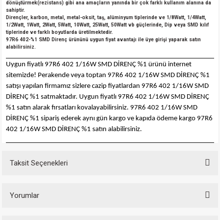
dönüştürmek(rezistans) gibi ana amaçların yanında bir çok farklı kullanım alanına da
sahiptir.
Dirençler, karbon, metal, metal-oksit, taş, alüminyum tiplerinde ve 1/8Watt, 1/4Watt,
1/2Watt, 1Watt, 2Watt, 5Watt, 10Watt, 25Watt, 50Watt vb güçlerinde, Dip veya SMD kılıf
tiplerinde ve farklı boyutlarda üretilmektedir.
97R6 402-%1 SMD Direnç ürününü uygun fiyat avantajı ile üye girişi yaparak satın
alabilirsiniz.
Uygun fiyatlı 97R6 402 1/16W SMD DİRENÇ %1 ürünü internet
sitemizde! Perakende veya toptan 97R6 402 1/16W SMD DİRENÇ %1
satışı yapılan firmamız sizlere cazip fiyatlardan 97R6 402 1/16W SMD
DİRENÇ %1 satmaktadır. Uygun fiyatlı 97R6 402 1/16W SMD DİRENÇ
%1 satın alarak fırsatları kovalayabilirsiniz. 97R6 402 1/16W SMD
DİRENÇ %1 sipariş ederek aynı gün kargo ve kapıda ödeme kargo 97R6
402 1/16W SMD DİRENÇ %1 satın alabilirsiniz.
Taksit Seçenekleri
Yorumlar