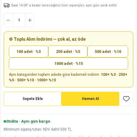
Saat 14:00’ a kadar vereceğiniz tüm siparişler, aynı gün sevk edilir.
md
risi
Klemens 180C
nsatör
erisi
renç %5 2W
Kılıf
risi
Klemens 90C
atör
risi
enç 1/8w
Kılıf
i
satör
risi
enç %1 1/2W
k kapasitör
⚙️ Toplu Alım İndirimi — çok al, az öde
100 adet · %3
250 adet · %5
500 adet · %10
si
atör
risi
enç %1 1/4W
1000 adet · %15
si
tör
risi
renç 1/2W
ad
iyot
Aynı kategoriden toplam adede göre kademeli indirim:
100+ %3 · 250+
%5 · 500+ %10 · 1000+ %15
si
atör
Serisi
renç 10W
isi
satör
Serisi
enç 1W
r 1206 Kılıf
Sepete Ekle
Hemen Al
 Serisi,45 Serisi
atör
Serisi
renç 20W
 1206 Kılıf - 25 Adet
iyot
Stokta · Aynı gün kargo
risi
tör
isi
enç 2W
 402 Kılıf
Minimum sipariş tutarı: KDV dahil 500 TL