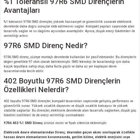
%1 Toleranslı 97R6 SMD Dirençlerin
Avantajları
%1 toleranslı 97R6 SMD dirençler, yüksek hassasiyet ve güvenilirlik sunarak elektronik
devrelerde daha doğru sonuçlar elde edilmesini sağlar. Kompakt yapıları sayesinde alan
tasarrufu sağlar ve ısı dağılımı açısından avantajlıdır. Ayrıca, düşük enerji tüketimleri ile
verimliliği artırır.
97R6 SMD Direnç Nedir?
97R6 SMD direnç, yüzeye montajlı devrelerde kullanılan bir pasif elemandır. Bu dirençlerin
değeri genellikle 97 ohm olarak belirlenmiştir. SMD teknoloji ile tasarlandığı için daha
küçük boyutlara sahip olup, daha fazla güçlü ve daha az yer kaplayan devre
tasarımlarında tercih edilir.
402 Boyutlu 97R6 SMD Dirençlerin
Özellikleri Nelerdir?
402 boyutlu 97R6 SMD dirençler, kompakt tasarımları sayesinde gelişmiş performans ve
güvenilirlik sunar. Yüksek sıcaklık dayanımı ve düşük sıcaklık katsayısı ile yüksek
stabilite sağlarlar. Bu dirençler, elektronik devrelerde alan tasarrufu sağlarken, düşük güç
tüketimi özellikleri ile de enerji verimliliği sunmaktadır.
97R6 402-%1 SMD Direnç
ürünün resmi ve fiyatı sitemize eklenmiştir.
Elektronik devre elemanlarından Direnç; devreden geçen akımı sınırlayarak özellikle
hassas devre elemanlarının korunmasında, gerilim bölme, elektrik enerjisini ısıya