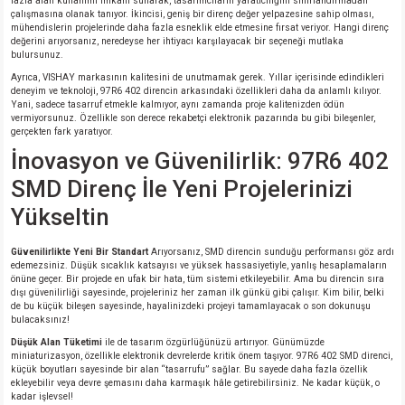
fazla alan kullanımı imkanı sunarak, tasarımcıların yaratıcılığını sınırlandırmadan
çalışmasına olanak tanıyor. İkincisi, geniş bir direnç değer yelpazesine sahip olması,
mühendislerin projelerinde daha fazla esneklik elde etmesine fırsat veriyor. Hangi direnç
değerini arıyorsanız, neredeyse her ihtiyacı karşılayacak bir seçeneği mutlaka
isi
bulursunuz.
Ayrıca, VISHAY markasının kalitesini de unutmamak gerek. Yıllar içerisinde edindikleri
si
deneyim ve teknoloji, 97R6 402 direncin arkasındaki özellikleri daha da anlamlı kılıyor.
Yani, sadece tasarruf etmekle kalmıyor, aynı zamanda proje kalitenizden ödün
vermiyorsunuz. Özellikle son derece rekabetçi elektronik pazarında bu gibi bileşenler,
isi
gerçekten fark yaratıyor.
İnovasyon ve Güvenilirlik: 97R6 402
isi
SMD Direnç İle Yeni Projelerinizi
Yükseltin
risi
Güvenilirlikte Yeni Bir Standart
Arıyorsanız, SMD direncin sunduğu performansı göz ardı
risi
edemezsiniz. Düşük sıcaklık katsayısı ve yüksek hassasiyetiyle, yanlış hesaplamaların
önüne geçer. Bir projede en ufak bir hata, tüm sistemi etkileyebilir. Ama bu direncin sıra
dışı güvenilirliği sayesinde, projeleriniz her zaman ilk günkü gibi çalışır. Kim bilir, belki
de bu küçük bileşen sayesinde, hayalinizdeki projeyi tamamlayacak o son dokunuşu
si
bulacaksınız!
Düşük Alan Tüketimi
ile de tasarım özgürlüğünüzü artırıyor. Günümüzde
si
miniaturizasyon, özellikle elektronik devrelerde kritik önem taşıyor. 97R6 402 SMD direnci,
küçük boyutları sayesinde bir alan “tasarrufu” sağlar. Bu sayede daha fazla özellik
ekleyebilir veya devre şemasını daha karmaşık hâle getirebilirsiniz. Ne kadar küçük, o
kadar işlevsel!
risi