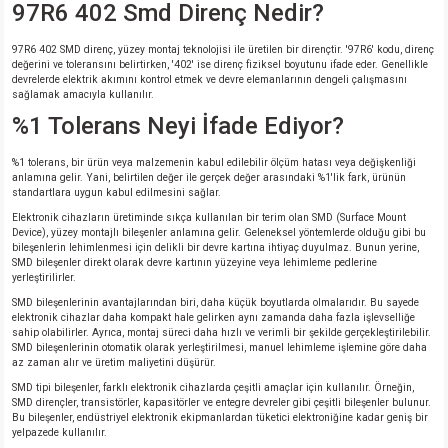
97R6 402 Smd Direnç Nedir?
97R6 402 SMD direnç, yüzey montaj teknolojisi ile üretilen bir dirençtir. '97R6' kodu, direnç
değerini ve toleransını belirtirken, '402' ise direnç fiziksel boyutunu ifade eder. Genellikle
devrelerde elektrik akımını kontrol etmek ve devre elemanlarının dengeli çalışmasını
sağlamak amacıyla kullanılır.
%1 Tolerans Neyi İfade Ediyor?
%1 tolerans, bir ürün veya malzemenin kabul edilebilir ölçüm hatası veya değişkenliği
anlamına gelir. Yani, belirtilen değer ile gerçek değer arasındaki %1'lik fark, ürünün
standartlara uygun kabul edilmesini sağlar.
Elektronik cihazların üretiminde sıkça kullanılan bir terim olan SMD (Surface Mount
Device), yüzey montajlı bileşenler anlamına gelir. Geleneksel yöntemlerde olduğu gibi bu
bileşenlerin lehimlenmesi için delikli bir devre kartına ihtiyaç duyulmaz. Bunun yerine,
SMD bileşenler direkt olarak devre kartının yüzeyine veya lehimleme pedlerine
yerleştirilirler.
SMD bileşenlerinin avantajlarından biri, daha küçük boyutlarda olmalarıdır. Bu sayede
elektronik cihazlar daha kompakt hale gelirken aynı zamanda daha fazla işlevselliğe
sahip olabilirler. Ayrıca, montaj süreci daha hızlı ve verimli bir şekilde gerçekleştirilebilir.
SMD bileşenlerinin otomatik olarak yerleştirilmesi, manuel lehimleme işlemine göre daha
az zaman alır ve üretim maliyetini düşürür.
SMD tipi bileşenler, farklı elektronik cihazlarda çeşitli amaçlar için kullanılır. Örneğin,
SMD dirençler, transistörler, kapasitörler ve entegre devreler gibi çeşitli bileşenler bulunur.
Bu bileşenler, endüstriyel elektronik ekipmanlardan tüketici elektroniğine kadar geniş bir
yelpazede kullanılır.