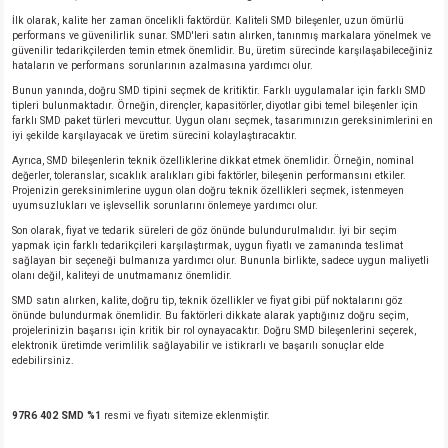
İlk olarak, kalite her zaman öncelikli faktördür. Kaliteli SMD bileşenler, uzun ömürlü
performans ve güvenilirlik sunar. SMD'leri satın alırken, tanınmış markalara yönelmek ve
güvenilir tedarikçilerden temin etmek önemlidir. Bu, üretim sürecinde karşılaşabileceğiniz
hataların ve performans sorunlarının azalmasına yardımcı olur.
Bunun yanında, doğru SMD tipini seçmek de kritiktir. Farklı uygulamalar için farklı SMD
tipleri bulunmaktadır. Örneğin, dirençler, kapasitörler, diyotlar gibi temel bileşenler için
farklı SMD paket türleri mevcuttur. Uygun olanı seçmek, tasarımınızın gereksinimlerini en
iyi şekilde karşılayacak ve üretim sürecini kolaylaştıracaktır.
Ayrıca, SMD bileşenlerin teknik özelliklerine dikkat etmek önemlidir. Örneğin, nominal
değerler, toleranslar, sıcaklık aralıkları gibi faktörler, bileşenin performansını etkiler.
Projenizin gereksinimlerine uygun olan doğru teknik özellikleri seçmek, istenmeyen
uyumsuzlukları ve işlevsellik sorunlarını önlemeye yardımcı olur.
Son olarak, fiyat ve tedarik süreleri de göz önünde bulundurulmalıdır. İyi bir seçim
yapmak için farklı tedarikçileri karşılaştırmak, uygun fiyatlı ve zamanında teslimat
sağlayan bir seçeneği bulmanıza yardımcı olur. Bununla birlikte, sadece uygun maliyetli
olanı değil, kaliteyi de unutmamanız önemlidir.
SMD satın alırken, kalite, doğru tip, teknik özellikler ve fiyat gibi püf noktalarını göz
önünde bulundurmak önemlidir. Bu faktörleri dikkate alarak yaptığınız doğru seçim,
projelerinizin başarısı için kritik bir rol oynayacaktır. Doğru SMD bileşenlerini seçerek,
elektronik üretimde verimlilik sağlayabilir ve istikrarlı ve başarılı sonuçlar elde
edebilirsiniz.
97R6 402 SMD %1
resmi ve fiyatı sitemize eklenmiştir.