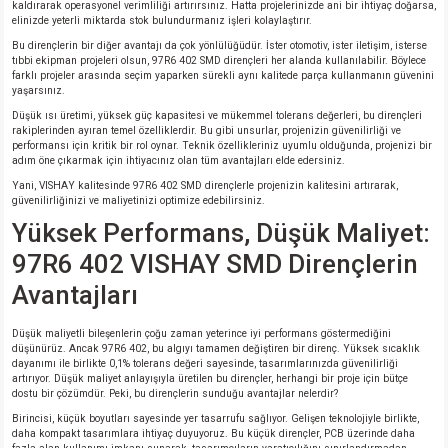
si
ansatör
 Kılıf
kaldırarak operasyonel verimliliği artırırsınız. Hatta projelerinizde ani bir ihtiyaç doğarsa,
elinizde yeterli miktarda stok bulundurmanız işleri kolaylaştırır.
Bu dirençlerin bir diğer avantajı da çok yönlülüğüdür. İster otomotiv, ister iletişim, isterse
si
a Tipi Kondansatör
 Kılıf
tıbbi ekipman projeleri olsun, 97R6 402 SMD dirençleri her alanda kullanılabilir. Böylece
farklı projeler arasında seçim yaparken sürekli aynı kalitede parça kullanmanın güvenini
yaşarsınız.
risi
Tipi Kondansatör
 Kılıf
Düşük ısı üretimi, yüksek güç kapasitesi ve mükemmel tolerans değerleri, bu dirençleri
rakiplerinden ayıran temel özelliklerdir. Bu gibi unsurlar, projenizin güvenilirliği ve
performansı için kritik bir rol oynar. Teknik özellikleriniz uyumlu olduğunda, projenizi bir
si
nsatör
 Kılıf
adım öne çıkarmak için ihtiyacınız olan tüm avantajları elde edersiniz.
Yani, VISHAY kalitesinde 97R6 402 SMD dirençlerle projenizin kalitesini artırarak,
güvenilirliğinizi ve maliyetinizi optimize edebilirsiniz.
si
r 1206 Kılıf
Kılıf
Yüksek Performans, Düşük Maliyet:
si
 402 Kılıf
Kılıf
97R6 402 VISHAY SMD Dirençlerin
Avantajları
isi
 603 Kılıf
Kılıf
Düşük maliyetli bileşenlerin çoğu zaman yeterince iyi performans göstermediğini
si
 805 Kılıf
5W
düşünürüz. Ancak 97R6 402, bu algıyı tamamen değiştiren bir direnç. Yüksek sıcaklık
dayanımı ile birlikte 0,1% tolerans değeri sayesinde, tasarımlarınızda güvenilirliği
artırıyor. Düşük maliyet anlayışıyla üretilen bu dirençler, herhangi bir proje için bütçe
dostu bir çözümdür. Peki, bu dirençlerin sunduğu avantajlar nelerdir?
isi
nsatör
W
Birincisi, küçük boyutları sayesinde yer tasarrufu sağlıyor. Gelişen teknolojiyle birlikte,
daha kompakt tasarımlara ihtiyaç duyuyoruz. Bu küçük dirençler, PCB üzerinde daha
si
atör
W