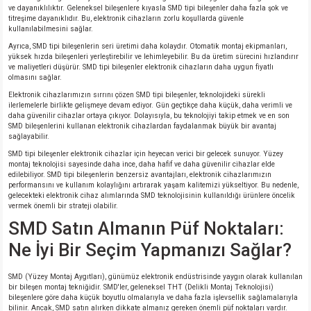
ve dayanıklılıktır. Geleneksel bileşenlere kıyasla SMD tipi bileşenler daha fazla şok ve
titreşime dayanıklıdır. Bu, elektronik cihazların zorlu koşullarda güvenle
kullanılabilmesini sağlar.
Ayrıca, SMD tipi bileşenlerin seri üretimi daha kolaydır. Otomatik montaj ekipmanları,
yüksek hızda bileşenleri yerleştirebilir ve lehimleyebilir. Bu da üretim sürecini hızlandırır
ve maliyetleri düşürür. SMD tipi bileşenler elektronik cihazların daha uygun fiyatlı
olmasını sağlar.
Elektronik cihazlarımızın sırrını çözen SMD tipi bileşenler, teknolojideki sürekli
ilerlemelerle birlikte gelişmeye devam ediyor. Gün geçtikçe daha küçük, daha verimli ve
daha güvenilir cihazlar ortaya çıkıyor. Dolayısıyla, bu teknolojiyi takip etmek ve en son
SMD bileşenlerini kullanan elektronik cihazlardan faydalanmak büyük bir avantaj
sağlayabilir.
SMD tipi bileşenler elektronik cihazlar için heyecan verici bir gelecek sunuyor. Yüzey
montaj teknolojisi sayesinde daha ince, daha hafif ve daha güvenilir cihazlar elde
edilebiliyor. SMD tipi bileşenlerin benzersiz avantajları, elektronik cihazlarımızın
performansını ve kullanım kolaylığını artırarak yaşam kalitemizi yükseltiyor. Bu nedenle,
gelecekteki elektronik cihaz alımlarında SMD teknolojisinin kullanıldığı ürünlere öncelik
vermek önemli bir strateji olabilir.
SMD Satın Almanın Püf Noktaları:
Ne İyi Bir Seçim Yapmanızı Sağlar?
SMD (Yüzey Montaj Aygıtları), günümüz elektronik endüstrisinde yaygın olarak kullanılan
bir bileşen montaj tekniğidir. SMD'ler, geleneksel THT (Delikli Montaj Teknolojisi)
bileşenlere göre daha küçük boyutlu olmalarıyla ve daha fazla işlevsellik sağlamalarıyla
bilinir. Ancak, SMD satın alırken dikkate almanız gereken önemli püf noktaları vardır.