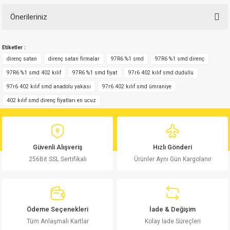
Önerileriniz
Bu ürüne ilk yorumu siz yapın!
Bu ürünün fiyat bilgisi, resim, ürün açıklamalarında ve diğer konularda
Etiketler :
yetersiz gördüğünüz noktaları öneri formunu kullanarak tarafımıza
Yorum Yaz
iletebilirsiniz.
direnç satan
direnç satan firmalar
97R6 %1 smd
97R6 %1 smd direnç
Görüş ve önerileriniz için teşekkür ederiz.
97R6 %1 smd 402 kılıf
97R6 %1 smd fiyat
97r6 402 kılıf smd dudullu
97r6 402 kılıf smd anadolu yakası
97r6 402 kılıf smd ümraniye
Ürün resmi kalitesiz, bozuk veya görüntülenemiyor.
402 kılıf smd direnç fiyatları en ucuz
Ürün açıklamasında eksik bilgiler bulunuyor.
Ürün bilgilerinde hatalar bulunuyor.
Ürün fiyatı diğer sitelerden daha pahalı.
Güvenli Alışveriş
Hızlı Gönderi
Bu ürüne benzer farklı alternatifler olmalı.
256Bit SSL Sertifikalı
Ürünler Aynı Gün Kargolanır
Ödeme Seçenekleri
İade & Değişim
Gönder
Tüm Anlaşmalı Kartlar
Kolay İade Süreçleri