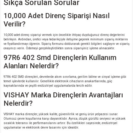
Sıkça Sorulan Sorular
10,000 Adet Direnç Siparişi Nasıl
Verilir?
10,000 adet direnç siparişi vermek için öncelikle ihtiyaç duyduğunuz direnç değerlerini
belirleyin. Ardından, üretici veya tedarikçiyle iletişime geçerek minimum sipariş miktarını
ve fiyatlandırmayı öğrenin. Sipariş formunu doldurarak gerekli bilgileri sağlayın ve sipariş
onayınızı verin. Ödemeyi gerçekleştirdikten sonra siparişiniz işleme alınacaktır.
97R6 402 Smd Dirençlerin Kullanım
Alanları Nelerdir?
97R6 402 SMD dirençleri, devrelerde akım sınırlama, gerilim bölme ve sinyal işleme gibi
temel işlevlerde kullanılır. Genellikle elektronik cihazların anakartlarında, güç
kaynaklarında ve çeşitli endüstriyel uygulamalarda tercih edilir.
VISHAY Marka Dirençlerin Avantajları
Nelerdir?
VISHAY marka dirençler, yüksek kalite, güvenilirlik ve geniş ürün yelpazesi sunar.
Olumsuz çevre koşullarına karşı dayanıklıdır. Ayrıca, düşük gürültü seviyesi ve yüksek
sıcaklık toleransı ile performanslarını artırır. Bu özellikleri sayesinde, endüstriyel
uygulamalar ve elektronik devre tasarımı için idealdir.