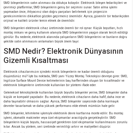
SMD bileşenlerinin satın alınması da oldukça kolaydır. Elektronik bileşen tedarikçileri ve
çevrimiçi platformlar, SMD bileşenlerin geniş bir seçimini sunar. Satın alma işlemi
yapmadan önce, ihtiyacınız olan doğru parçaları belirlemek için projenizin
gereksinimlerini dikkatlice gözden geçirmeniz önemlidir. Ayrıca, güvenilir bir tedarikçiden
orijinal ve kaliteli ürünler temin etmek de önemlidir.
SMD bileşenleri elektronik cihaz üretiminde önemli bir rol oynar. Küçük boyutları, hızlı
montaj imkanı ve geniş kullanım alanıyla SMD bileşenlerinin yaygın olarak tercih edildiği
görülür. Bu nedenle, elektronik alanında çalışanların SMD bileşenlerini ve bunların doğru
şekilde satın alınmasını anlamaları büyük önem taşır.
SMD Nedir? Elektronik Dünyasının
Gizemli Kısaltması
Elektronik cihazlarımızın içindeki minik bileşenlerin ne kadar önemli olduğunu
düşündünüz mü? İşte bu noktada, SMD yani Yüzey Montaj Teknolojisi devreye girer. SMD,
İngilizce Surface Mount Device kelimelerinin baş harflerinden oluşan bir kısaltmadır ve
elektronik bileşenlerin üretiminde kullanılan bir yöntemi ifade eder.
Geleneksel teknolojilerde kullanılan büyük boyutlu bileşenler yerine, SMD bileşenler daha
küçük ve kompakt yapıdadır. Bu nedenle, elektronik cihazların daha hafif, daha ince ve
daha taşınabilir olmasını sağlar. Ayrıca, SMD bileşenler sayesinde daha karmaşık
devreler tasarlamak ve daha yüksek performans elde etmek mümkün hale gelir.
SMD bileşenler, lehimleme işlemiyle elektronik devre kartlarına monte edilir. Bu montaj
işlemi, otomatik makineler veya özel ekipmanlar aracılığıyla gerçekleştirilir. SMD
bileşenlerin küçük boyutu, hassasiyet gerektiren özel ekipmanlar kullanılmasını zorunlu
kılar. Ancak bu yöntem, seri üretimde verimliliği artırır ve maliyetleri düşürür.