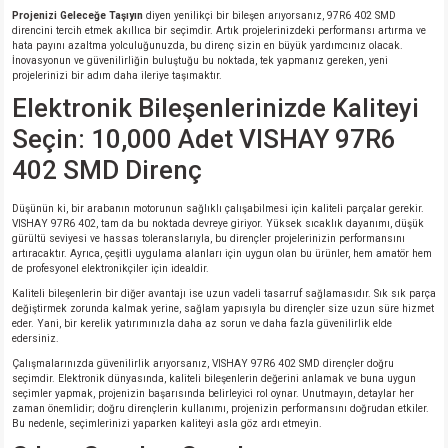
Projenizi Geleceğe Taşıyın
diyen yenilikçi bir bileşen arıyorsanız, 97R6 402 SMD
direncini tercih etmek akıllıca bir seçimdir. Artık projelerinizdeki performansı artırma ve
isi
hata payını azaltma yolculuğunuzda, bu direnç sizin en büyük yardımcınız olacak.
İnovasyonun ve güvenilirliğin buluştuğu bu noktada, tek yapmanız gereken, yeni
projelerinizi bir adım daha ileriye taşımaktır.
erisi
Elektronik Bileşenlerinizde Kaliteyi
Seçin: 10,000 Adet VISHAY 97R6
releri
402 SMD Direnç
P MARKA)
Düşünün ki, bir arabanın motorunun sağlıklı çalışabilmesi için kaliteli parçalar gerekir.
VISHAY 97R6 402, tam da bu noktada devreye giriyor. Yüksek sıcaklık dayanımı, düşük
gürültü seviyesi ve hassas toleranslarıyla, bu dirençler projelerinizin performansını
artıracaktır. Ayrıca, çeşitli uygulama alanları için uygun olan bu ürünler, hem amatör hem
de profesyonel elektronikçiler için idealdir.
Kaliteli bileşenlerin bir diğer avantajı ise uzun vadeli tasarruf sağlamasıdır. Sık sık parça
değiştirmek zorunda kalmak yerine, sağlam yapısıyla bu dirençler size uzun süre hizmet
eder. Yani, bir kerelik yatırımınızla daha az sorun ve daha fazla güvenilirlik elde
edersiniz.
Çalışmalarınızda güvenilirlik arıyorsanız, VISHAY 97R6 402 SMD dirençler doğru
seçimdir. Elektronik dünyasında, kaliteli bileşenlerin değerini anlamak ve buna uygun
seçimler yapmak, projenizin başarısında belirleyici rol oynar. Unutmayın, detaylar her
zaman önemlidir; doğru dirençlerin kullanımı, projenizin performansını doğrudan etkiler.
Bu nedenle, seçimlerinizi yaparken kaliteyi asla göz ardı etmeyin.