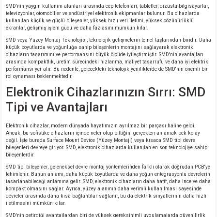
SMD'nin yaygın kullanım alanları arasında cep telefonları, tabletler, dizüstü bilgisayarlar,
televizyonlar, otomobiller ve endüstriyel elektronik ekipmanlar bulunur. Bu cihazlarda
kullanılan küçük ve güçlü bileşenler, yüksek hızlı veri iletimi, yüksek çözünürlüklü
ekranlar, gelişmiş işlem gücü ve daha fazlasını mümkün kılar.
SMD veya Yüzey Montaj Teknolojisi, teknolojik gelişmelerin temel taşlarından biridir. Daha
küçük boyutlarda ve yoğunluğa sahip bileşenlerin montajını sağlayarak elektronik
cihazların tasarımını ve performansını büyük ölçüde iyileştirmiştir. SMD'nin avantajları
arasında kompaktlık, üretim sürecindeki hızlanma, maliyet tasarrufu ve daha iyi elektrik
performansı yer alır. Bu nedenle, gelecekteki teknolojik yeniliklerde de SMD'nin önemli bir
rol oynaması beklenmektedir.
Elektronik Cihazlarınızın Sırrı: SMD
Tipi ve Avantajları
Elektronik cihazlar, modern dünyada hayatımızın ayrılmaz bir parçası haline geldi.
Ancak, bu sofistike cihazların içinde neler olup bittiğini gerçekten anlamak pek kolay
değil. İşte burada Surface Mount Device (Yüzey Montajı) veya kısaca SMD tipi devre
bileşenleri devreye giriyor. SMD, elektronik cihazlarda kullanılan en son teknolojiye sahip
bileşenlerdir.
SMD tipi bileşenler, geleneksel devre montaj yöntemlerinden farklı olarak doğrudan PCB'ye
lehimlenir. Bunun anlamı, daha küçük boyutlarda ve daha yoğun entegrasyonlu devrelerin
tasarlanabileceği anlamına gelir. SMD, elektronik cihazların daha hafif, daha ince ve daha
kompakt olmasını sağlar. Ayrıca, yüzey alanının daha verimli kullanılması sayesinde
devreler arasında daha kısa bağlantılar sağlanır, bu da elektrik sinyallerinin daha hızlı
iletilmesini mümkün kılar.
SMD'nin getirdiği avantajlardan biri de yüksek gereksinimli uygulamalarda güvenilirlik