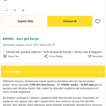
md
risi
Klemens 180C
nsatör
erisi
renç %5 2W
Kılıf
risi
Klemens 90C
atör
risi
enç 1/8w
Kılıf
Sepete Ekle
Hemen Al
i
satör
risi
enç %1 1/2W
k kapasitör
Stokta · Aynı gün kargo
si
atör
risi
enç %1 1/4W
Minimum sipariş tutarı: KDV dahil 500 TL
✓ 256-bit SSL güvenli ödeme
✓ Tüm anlaşmalı kartlar
✓ Kolay iade & değişim
si
tör
risi
renç 1/2W
ad
iyot
Yorum Yaz
Ürünü Paylaş
Karşılaştır
si
atör
Serisi
renç 10W
Ürün Bilgisi
isi
satör
Serisi
enç 1W
r 1206 Kılıf
Elektronik dünyası, dükkanında özenle seçilmiş parçalarla dolu bir hazine çantası
gibidir. Ve bu hazinede,
97R6 402 Smd Direnç - %1 VISHAY marka - 10,000 adet
gibi bir
 Serisi,45 Serisi
atör
Serisi
renç 20W
 1206 Kılıf - 25 Adet
iyot
parçanın yeri oldukça özeldir. Peki, neden bu dirençleri projelerinizde kullanmalısınız?
Gelin, birlikte keşfedelim.
Bu direncin sunduğu %1 tolerans, projelerinizdeki hassasiyeti artırıyor. Hayal edin, bir
risi
tör
isi
enç 2W
 402 Kılıf
yapbozun son parçası gibi; eğer o parça eksik veya uyumsuz olursa, tüm görüntü
bozulur. Aynı şekilde, doğru toleransa sahip dirençler kullanmak, devrelerinizin sorunsuz