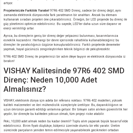
artıyor.
si
nsatörler
ç 25W
od
Projelerinizde Farklılık Yaratın!
97R6 402 SMD Direnç, sadece bir direnç değil, aynı
zamanda elektronik dünyasında fark yaratmanın bir anahtarı. Ancak bu elemanı
ndansatör
ç 3W
ç
kullanarak sıradan projeleri öne çıkarabilirsiniz. Örneğin, bir LED projende bu direnç ile
güç yönetimini optimize edebilirsiniz. Bu sayede, LED'ler daha uzun süre dayanır ve
enerji verimliliği artar.
ver
d Kondansatörler
ç 4W
Ayrıca, bu dirençlerin geniş bir direnç değer yelpazesi bulunması, tasarımlarınıza
esneklik kazandırır. Herhangi bir devre içerisinde rahatlıkla kullanabileceğiniz bu
dirençler ile yaratıcılığınızı özgürce konuşturabilirsiniz. Farklı projelerde denemeler
si
ansatör
ç 6W
yapmak, hayal gücünüzü zenginleştirirken teknik bilginizi de pekiştirecektir.
97R6 402 SMD Direnç ile projelerinizi bir adım öteye taşıyın ve elektronik dünyasında iz
bırakın!
si
Kondansatör
ç 7W
d
VISHAY Kalitesinde 97R6 402 SMD
isi
ansatör
ç 8W
Direnç: Neden 10,000 Adet
Almalısınız?
si
ster AXİAL Kondansatör
ç 9W
VISHAY, elektronik dünya için adeta bir referans noktası. 97R6 402 modelleri, yüksek
kaliteli malzemeleri ve ileri mühendislik süreçleriyle üretiliyor. Bu, dayanıklılığının ve
risi
ndansatörler
uzun ömrünün garanti edildiği anlamına geliyor. Bir bileşen satın alırken güvenilirlik her
şeydir; bir dirençte bu kaliteden yoksun olmak, tüm projeyi riske atabilir.
isi
atör
Peki, 10,000 adet almak neden bu kadar önemli? Toplu alım yaparak büyük tasarruf elde
edebilirsiniz. Birim fiyatı düştükçe, bütçeniz üzerinde olumlu bir etki yaratır. Üretim
sürecinde parçaların yeniden temin edilmesiyle yaşanabilecek gecikmeleri ortadan