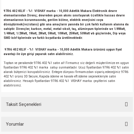
97R6 402 KILIF - %1 VISHAY marka
- 10,000 Adetlik Makara Elektronik devre
elemanlarından Direnç; devreden geçen akımı sınırlayarak özellikle hassas devre
elemanlarının korunmasında, gerilim bölme, elektrik enerjisini ısıya
dönüştürmek(rezistans) gibi ana amaçların yanında bir çok farklı kullanım alanına da
sahiptir. Dirençler, karbon, metal, metal-oksit, taş, alüminyum tiplerinde ve 1/8Watt,
1/4Watt, 1/2Watt, 1Watt, 2Watt, 5Watt, 10Watt, 25Watt, 50Watt vb güçlerinde, Dip veya
SMD kılıf tiplerinde ve farklı boyutlarda üretilmektedir.
97R6 402 KILIF - %1 VISHAY marka - 10,000 Adetlik Makara ürününü uygun fiyat
avantajı ile üye girişi yaparak satın alabilirsiniz.
Toptan ve perakende 97R6 402 %1 satın al! Firmamız siz değerli müşterilimize en uygun
fiyatlardan 97R6 402 %1 marka satışı sunmaktadır. Ucuz fiyatlardan 97R6 402 %1 satın
alarak bütçenizi koruyabilirsiniz. Entegre dünyası firmamızdan sipariş edeceğiniz 97R6
402 %1 ürünü 3D Secure, Kapıda ödeme ve havale eft ödeme seçenekleriyle satın
alabilirsiniz. Hesaplı fiyatlardan 97R6 402 %1 VISHAY marka çeşitlerini satın
alabilirsiniz.
Taksit Seçenekleri
Yorumlar