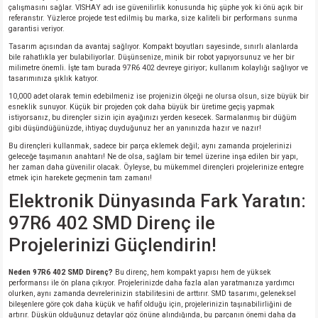
çalışmasını sağlar. VISHAY adı ise güvenilirlik konusunda hiç şüphe yok ki önü açık bir
si
atör
Serisi
enç 3W
 603 Kılıf
referanstır. Yüzlerce projede test edilmiş bu marka, size kaliteli bir performans sunma
garantisi veriyor.
Tasarım açısından da avantaj sağlıyor. Kompakt boyutları sayesinde, sınırlı alanlarda
si
satör
erisi
enç 4W
 603 Kılıf - 25 Adet
bile rahatlıkla yer bulabiliyorlar. Düşünsenize, minik bir robot yapıyorsunuz ve her bir
milimetre önemli. İşte tam burada 97R6 402 devreye giriyor; kullanım kolaylığı sağlıyor ve
tasarımınıza şıklık katıyor.
4 Serisi,27 Serisi,93 Serisi
atör
Serisi
enç 5W
 805 Kılıf
10,000 adet olarak temin edebilmeniz ise projenizin ölçeği ne olursa olsun, size büyük bir
esneklik sunuyor. Küçük bir projeden çok daha büyük bir üretime geçiş yapmak
istiyorsanız, bu dirençler sizin için ayağınızı yerden kesecek. Sarmalanmış bir düğüm
tör
 Serisi
ç 10W
 805 Kılıf - 25 Adet
gibi düşündüğünüzde, ihtiyaç duyduğunuz her an yanınızda hazır ve nazır!
Bu dirençleri kullanmak, sadece bir parça eklemek değil; aynı zamanda projelerinizi
erisi
atör
erisi
ç 11W
d
geleceğe taşımanın anahtarı! Ne de olsa, sağlam bir temel üzerine inşa edilen bir yapı,
her zaman daha güvenilir olacak. Öyleyse, bu mükemmel dirençleri projelerinize entegre
etmek için harekete geçmenin tam zamanı!
isi
satör
ç 13W
Elektronik Dünyasında Fark Yaratın:
97R6 402 SMD Direnç ile
isi
atör
ç 14W
Projelerinizi Güçlendirin!
i
satör
ç 15W
Neden 97R6 402 SMD Direnç?
Bu direnç, hem kompakt yapısı hem de yüksek
performansı ile ön plana çıkıyor. Projelerinizde daha fazla alan yaratmanıza yardımcı
isi
atör
ç 17W
iyot
olurken, aynı zamanda devrelerinizin stabilitesini de arttırır. SMD tasarımı, geleneksel
bileşenlere göre çok daha küçük ve hafif olduğu için, projelerinizin taşınabilirliğini de
artırır. Düşkün olduğunuz detaylar göz önüne alındığında, bu parçanın önemi daha da