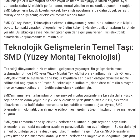
SMD bileşenlerin avantajları sadece boyut ve üretim kolaylığıyla sınırlı değildir. Aynı
zamanda, daha iyi elektrik performansı, termal yönetim ve mekanik dayanıklılık sağlar.
SMD bileşenlerin küçük boyutu, yüksek frekanslı uygulamalarda daha düşük parazit
etkisiyle daha iyi sonuçlar elde edilmesine olanak tanır.
SMD (Yüzey Montaj Teknolojisi) elektronik dünyasının gizemli bir kısaltmasıdır. Küçük
boyutu, kompakt yapıdaki bileşenleri ve üretim kolaylığıyla elektronik cihazların kalbinde
yer alır. Bu teknoloji sayesinde, her geçen gün daha gelişmiş ve yenilikçi elektronik
cihazlarla karşılaşmamız mümkün olur.
Teknolojik Gelişmelerin Temel Taşı:
SMD (Yüzey Montaj Teknolojisi)
Teknoloji dünyasında hızlı ve sürekli gelişmeler yaşanıyor. Bu gelişmelerin temel
taşlarından biri de SMD veya Yüzey Montaj Teknolojisi olarak adlandırılan bir yöntemdir.
SMD, elektronik bileşenlerin daha küçük boyutlara sahip olan entegre devrelere monte
edilmesini sağlayan bir süreçtir. Bu teknolojinin kullanımı, daha önce mümkün olmayan
ince ve kompakt cihazların üretilmesine olanak sağlamıştır.
SMD'nin temel avantajlarından biri, geleneksel montaj yöntemlerine kıyasla daha küçük
boyutlarda ve daha yoğun bir şekilde bileşenlerin yerleştirilebilmesidir. Bu, elektronik
cihazların daha hafif, daha ince ve daha taşınabilir olmasını sağlar. Ayrıca, SMD
bileşenlerinin otomatik olarak monte edilebilmesi, üretim sürecini hızlandırır ve maliyetleri
düşürür.
SMD, aynı zamanda daha iyi elektrik performansı sunar. Küçük boyutları sayesinde
bileşenler arasındaki mesafeler azalır ve parazit etkileri en aza indirgenir. Bu da daha iyi
sinyal bütünlüğü ve daha düşük güç tüketimi anlamına gelir. Ayrıca, SMD bileşenlerinin
yüzey üzerine lehimlenmesi, daha iyi termal performans sağlar ve ısı dağılımını iyileştirir.