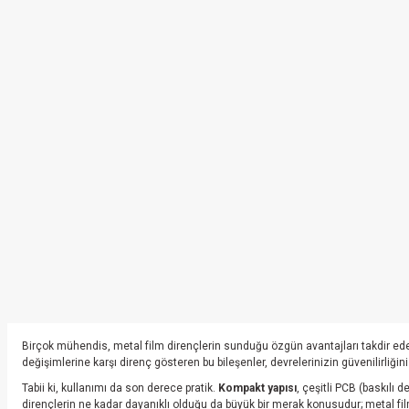
Birçok mühendis, metal film dirençlerin sunduğu özgün avantajları takdir ed
değişimlerine karşı direnç gösteren bu bileşenler, devrelerinizin güvenilirliğin
Tabii ki, kullanımı da son derece pratik.
Kompakt yapısı
, çeşitli PCB (baskılı d
dirençlerin ne kadar dayanıklı olduğu da büyük bir merak konusudur; metal fil