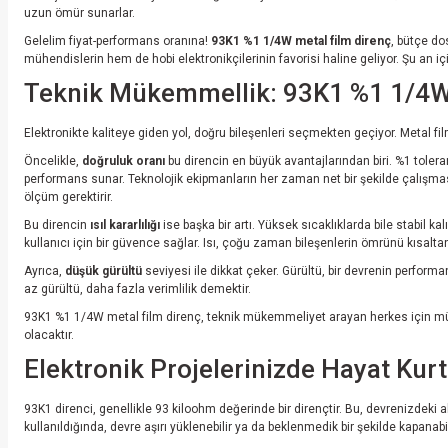
uzun ömür sunarlar.
Gelelim fiyat-performans oranına!
93K1 %1 1/4W metal film direnç
, bütçe do
mühendislerin hem de hobi elektronikçilerinin favorisi haline geliyor. Şu an 
Teknik Mükemmellik: 93K1 %1 1/4W 
Elektronikte kaliteye giden yol, doğru bileşenleri seçmekten geçiyor. Metal f
Öncelikle,
doğruluk oranı
bu direncin en büyük avantajlarından biri. %1 tolera
performans sunar. Teknolojik ekipmanların her zaman net bir şekilde çalışması
ölçüm gerektirir.
Bu direncin
ısıl kararlılığı
ise başka bir artı. Yüksek sıcaklıklarda bile stabil k
kullanıcı için bir güvence sağlar. Isı, çoğu zaman bileşenlerin ömrünü kısalta
Ayrıca,
düşük gürültü
seviyesi ile dikkat çeker. Gürültü, bir devrenin performa
az gürültü, daha fazla verimlilik demektir.
93K1 %1 1/4W metal film direnç, teknik mükemmeliyet arayan herkes için mükemm
olacaktır.
Elektronik Projelerinizde Hayat Kur
93K1 direnci, genellikle 93 kiloohm değerinde bir dirençtir. Bu, devrenizdeki a
kullanıldığında, devre aşırı yüklenebilir ya da beklenmedik bir şekilde kapanabili