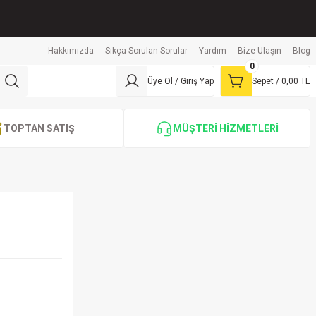
Hakkımızda
Sıkça Sorulan Sorular
Yardım
Bize Ulaşın
Blog
0
Üye Ol / Giriş Yap
Sepet /
0,00 TL
TOPTAN SATIŞ
MÜŞTERİ HİZMETLERİ