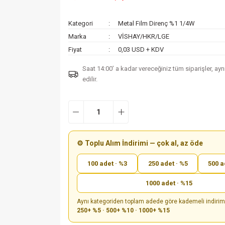
Kategori
Metal Film Direnç %1 1/4W
Marka
VİSHAY/HKR/LGE
Fiyat
0,03 USD + KDV
Saat 14:00’ a kadar vereceğiniz tüm siparişler, ay
edilir.
⚙️ Toplu Alım İndirimi — çok al, az öde
100 adet · %3
250 adet · %5
500 a
1000 adet · %15
Aynı kategoriden toplam adede göre kademeli indiri
250+ %5 · 500+ %10 · 1000+ %15