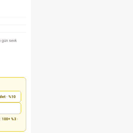
nı gün sevk
det · %10
m:
100+ %3 ·