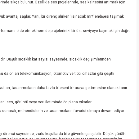
nde sıkça bulunur. Özellikle ses projelerinde, ses kalitesini artırmak için
yük avantaj sağlar. Yani, bir direnç alırken 'ısınacak mı?' endişesi taşımak
r performans elde etmek hem de projelerinizi bir üst seviyeye taşımak için doğru
dir. Düşük sıcaklık kat sayısı sayesinde, sıcaklık değişimlerinden
 Bu da onları telekomünikasyon, otomotiv ve tıbbi cihazlar gibi çeşitli
tları, tasarımcıların daha fazla bileşeni bir araya getirmesine olanak tanır
Yani ses, görüntü veya veri iletiminde ön plana çıkarlar.
mans sunarak, mühendislerin ve tasarımcıların favorisi olmaya devam ediyor.
irenci sayesinde, zorlu koşullarda bile güvenle çalışabilir. Düşük gürültü