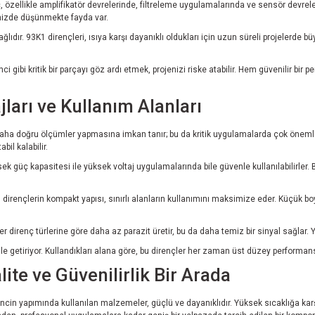
özellikle amplifikatör devrelerinde, filtreleme uygulamalarında ve sensör devreleri
rinizde düşünmekte fayda var.
lıdır. 93K1 dirençleri, ısıya karşı dayanıklı oldukları için uzun süreli projelerde bü
ci gibi kritik bir parçayı göz ardı etmek, projenizi riske atabilir. Hem güvenilir bi
jları ve Kullanım Alanları
 daha doğru ölçümler yapmasına imkan tanır; bu da kritik uygulamalarda çok önemli
bil kalabilir.
ksek güç kapasitesi ile yüksek voltaj uygulamalarında bile güvenle kullanılabilirler.
rençlerin kompakt yapısı, sınırlı alanların kullanımını maksimize eder. Küçük boyu
ğer direnç türlerine göre daha az parazit üretir, bu da daha temiz bir sinyal sağlar. 
l hale getiriyor. Kullandıkları alana göre, bu dirençler her zaman üst düzey perfor
te ve Güvenilirlik Bir Arada
 yapımında kullanılan malzemeler, güçlü ve dayanıklıdır. Yüksek sıcaklığa karşı d