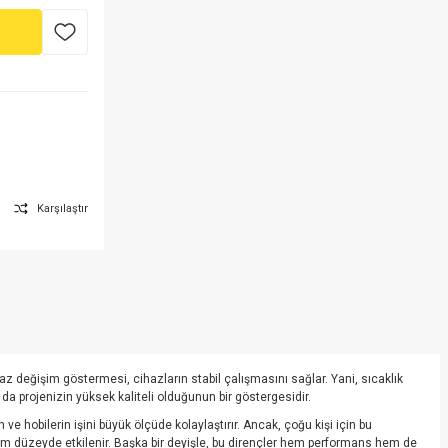
Karşılaştır
az değişim göstermesi, cihazların stabil çalışmasını sağlar. Yani, sıcaklık
u da projenizin yüksek kaliteli olduğunun bir göstergesidir.
n ve hobilerin işini büyük ölçüde kolaylaştırır. Ancak, çoğu kişi için bu
imum düzeyde etkilenir. Başka bir deyişle, bu dirençler hem performans hem de