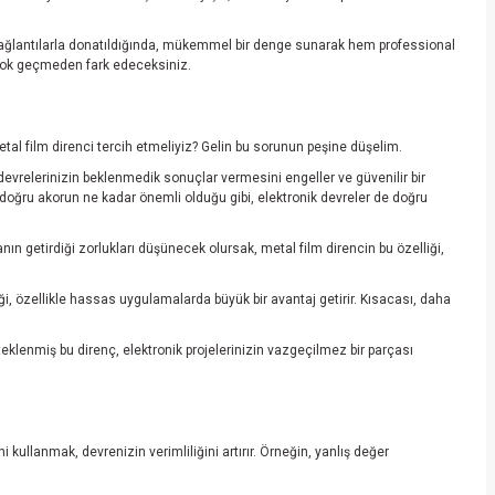
i bağlantılarla donatıldığında, mükemmel bir denge sunarak hem professional
u çok geçmeden fark edeceksiniz.
tal film direnci tercih etmeliyiz? Gelin bu sorunun peşine düşelim.
 devrelerinizin beklenmedik sonuçlar vermesini engeller ve güvenilir bir
 doğru akorun ne kadar önemli olduğu gibi, elektronik devreler de doğru
anın getirdiği zorlukları düşünecek olursak, metal film direncin bu özelliği,
iği, özellikle hassas uygulamalarda büyük bir avantaj getirir. Kısacası, daha
eklenmiş bu direnç, elektronik projelerinizin vazgeçilmez bir parçası
kullanmak, devrenizin verimliliğini artırır. Örneğin, yanlış değer