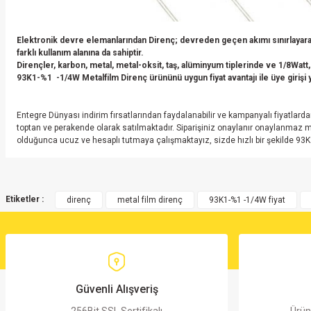
Elektronik devre elemanlarından Direnç; devreden geçen akımı sınırlayarak
farklı kullanım alanına da sahiptir.
Dirençler, karbon, metal, metal-oksit, taş, alüminyum tiplerinde ve 1/8Watt,
93K1-%1 -1/4W Metalfilm Direnç ürününü uygun fiyat avantajı ile üye girişi ya
Entegre Dünyası indirim fırsatlarından faydalanabilir ve kampanyalı fiyatl
toptan ve perakende olarak satılmaktadır. Siparişiniz onaylanır onaylanmaz 
olduğunca ucuz ve hesaplı tutmaya çalışmaktayız, sizde hızlı bir şekilde 93
Bu ürünün fiyat bilgisi, resim, ürün açıklamalarında ve diğer konularda yete
Görüş ve önerileriniz için teşekkür ederiz.
Etiketler :
direnç
metal film direnç
93K1-%1 -1/4W fiyat
Ürün resmi kalitesiz, bozuk veya görüntülenemiyor.
Ürün açıklamasında eksik bilgiler bulunuyor.
Ürün bilgilerinde hatalar bulunuyor.
Ürün fiyatı diğer sitelerden daha pahalı.
Güvenli Alışveriş
Bu ürüne benzer farklı alternatifler olmalı.