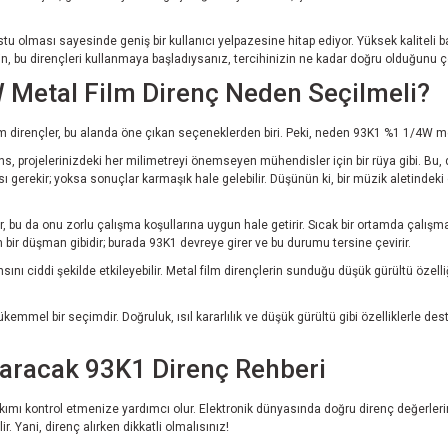
stu olması sayesinde geniş bir kullanıcı yelpazesine hitap ediyor. Yüksek kalitel
için, bu dirençleri kullanmaya başladıysanız, tercihinizin ne kadar doğru olduğun
Metal Film Direnç Neden Seçilmeli?
ilm dirençler, bu alanda öne çıkan seçeneklerden biri. Peki, neden 93K1 %1 1/4W me
ns, projelerinizdeki her milimetreyi önemseyen mühendisler için bir rüya gibi. Bu,
 gerekir; yoksa sonuçlar karmaşık hale gelebilir. Düşünün ki, bir müzik aletindeki
alır, bu da onu zorlu çalışma koşullarına uygun hale getirir. Sıcak bir ortamda çalışm
n bir düşman gibidir; burada 93K1 devreye girer ve bu durumu tersine çevirir.
nsını ciddi şekilde etkileyebilir. Metal film dirençlerin sunduğu düşük gürültü özell
el bir seçimdir. Doğruluk, ısıl kararlılık ve düşük gürültü gibi özelliklerle dest
taracak 93K1 Direnç Rehberi
kımı kontrol etmenize yardımcı olur. Elektronik dünyasında doğru direnç değerlerini 
r. Yani, direnç alırken dikkatli olmalısınız!