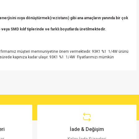
erjisini ısıya dönüştürmek(rezistans) gibi ana amaçların yanında bir çok
veya SMD kılıf tiplerinde ve farklı boyutlarda üretilmektedir.
yapan firmamız müşteri memnuniyetine önem vermektedir. 93K1 %1 1/4W ürünü
sa sürede kapınıza kadar ulaşır. 93K1 %1 1/4W Fiyatlarımızı mümkün
ri
İade & Değişim