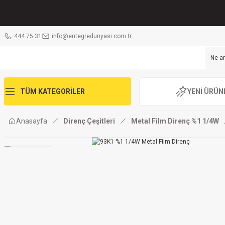
444 75 31
info@entegredunyasi.com.tr
TÜM KATEGORİLER
YENİ ÜRÜN
Anasayfa
Direnç Çeşitleri
Metal Film Direnç %1 1/4W