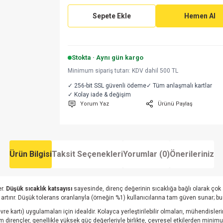
Sepete Ekle
Hemen Al
Stokta · Aynı gün kargo
Minimum sipariş tutarı: KDV dahil 500 TL
✓ 256-bit SSL güvenli ödeme
✓ Tüm anlaşmalı kartlar
✓ Kolay iade & değişim
Yorum Yaz
Ürünü Paylaş
Ürün Bilgisi
Taksit Seçenekleri
Yorumlar (0)
Önerileriniz
er.
Düşük sıcaklık katsayısı
sayesinde, direnç değerinin sıcaklığa bağlı olarak çok 
i artırır. Düşük tolerans oranlarıyla (örneğin %1) kullanıcılarına tam güven sunar; b
evre kartı) uygulamaları için idealdir. Kolayca yerleştirilebilir olmaları, mühendisleri
m dirençler, genellikle yüksek güç değerleriyle birlikte, çevresel etkilerden min