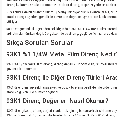
seviyesi ile hassas uygulamalara uygunluk gösterir. Bu da onu hobi projelerin
direnç kullanmak ne kadar önemli! Hatalı bir direnç, projenizi yerle bir edebilir.
Güvenilirlik
de bu direncin sunmuş olduğu bir diğer büyük avantaj. 93K1, %1 
stabil direnç değerleri, genellikle devrelerin doğru çalışması için kritik önem
ettiriyor.
Kalite ve güvenilirlik açısından bakıldığında, 93K1 %1 1/4W metal film diren
ardı etmek mümkün değil. Gerçekten de bu direnç, güçlü performansı ve dayanık
Sıkça Sorulan Sorular
93K1 %1 1/4W Metal Film Direnç Nedir
93K1 %1 1/4W metal film direnç, direnç değeri 93 k ohm olan, %1 toleransa ve 
güvenilir bir seçimdir.
93K1 Direnç ile Diğer Direnç Türleri Ara
93K1 dirençleri, yüksek hassasiyet ve düşük tolerans özellikleri ile diğer diren
stabil ve güvenilir ölçümler sağlarlar.
93K1 Direnç Değerleri Nasıl Okunur?
93K1 direnç kodu, direnç değerini anlamak için üç basamaklı bir sisteme dayan
93K'dır. Sonundaki 1, çarpanı ifade eder; burada 10 üzeri 1. Yani 93K1 direnç