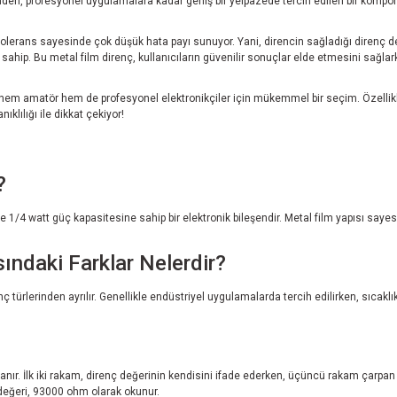
den, profesyonel uygulamalara kadar geniş bir yelpazede tercih edilen bir komponen
tolerans sayesinde çok düşük hata payı sunuyor. Yani, direncin sağladığı direnç 
e sahip. Bu metal film direnç, kullanıcıların güvenilir sonuçlar elde etmesini sağl
ç hem amatör hem de profesyonel elektronikçiler için mükemmel bir seçim. Özellikl
lılığı ile dikkat çekiyor!
?
1/4 watt güç kapasitesine sahip bir elektronik bileşendir. Metal film yapısı saye
sındaki Farklar Nelerdir?
ç türlerinden ayrılır. Genellikle endüstriyel uygulamalarda tercih edilirken, sıcaklı
ır. İlk iki rakam, direnç değerinin kendisini ifade ederken, üçüncü rakam çarpan ol
 değeri, 93000 ohm olarak okunur.