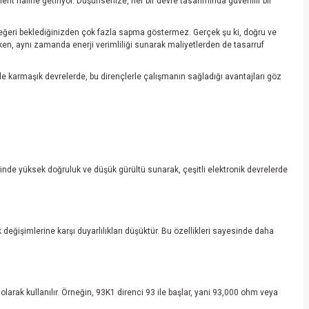
t haline getiriyor. Düşünsenize, her bir devre tasarımında güvenilir bir
değeri beklediğinizden çok fazla sapma göstermez. Gerçek şu ki, doğru ve
arken, aynı zamanda enerji verimliliği sunarak maliyetlerden de tasarruf
e karmaşık devrelerde, bu dirençlerle çalışmanın sağladığı avantajları göz
sinde yüksek doğruluk ve düşük gürültü sunarak, çeşitli elektronik devrelerde
k değişimlerine karşı duyarlılıkları düşüktür. Bu özellikleri sayesinde daha
arak kullanılır. Örneğin, 93K1 direnci 93 ile başlar, yani 93,000 ohm veya