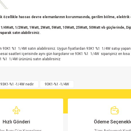
 özellikle hassas devre elemanlarının korunmasında, gerilim bölme, elektrik en
 1/4Watt, 1/2Watt, 1Watt, 2Watt, 5Watt, 10Watt, 25Watt, 50Watt vb güçlerinde, Dip 
parak satın alabilirsiniz.
ardan 93K1 %1 1/4W satın alabilirsiniz. Uygun fiyatlardan 93K1 %1 1/4W satışı 
mesai saatleri içerisinde aynı gün kargolanır ve 93K1 %1 1/4W siparişiniz en kı
K1 %1 1/4W ürününü satın alabilirsiniz
rsiz gördüğünüz noktaları öneri formunu kullanarak tarafımıza iletebilirsiniz.
Bu ürüne ilk yorumu siz yapın!
93K1-%1 -1/4W nedir
93K1-%1 -1/4W
Yorum Yaz
Hızlı Gönderi
Ödeme Seçenekle