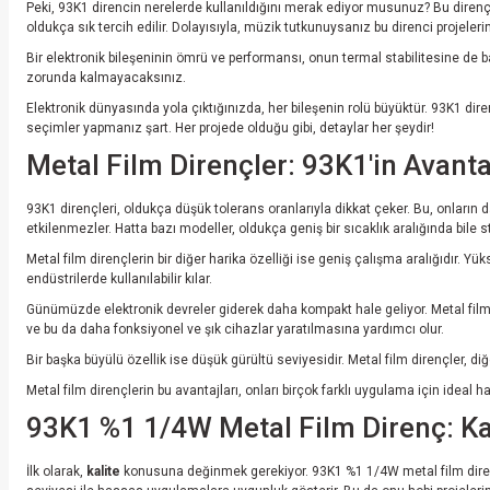
Peki, 93K1 direncin nerelerde kullanıldığını merak ediyor musunuz? Bu direnç, 
oldukça sık tercih edilir. Dolayısıyla, müzik tutkunuysanız bu direnci projele
Bir elektronik bileşeninin ömrü ve performansı, onun termal stabilitesine de bağ
zorunda kalmayacaksınız.
Elektronik dünyasında yola çıktığınızda, her bileşenin rolü büyüktür. 93K1 diren
seçimler yapmanız şart. Her projede olduğu gibi, detaylar her şeydir!
Metal Film Dirençler: 93K1'in Avanta
93K1 dirençleri, oldukça düşük tolerans oranlarıyla dikkat çeker. Bu, onların
etkilenmezler. Hatta bazı modeller, oldukça geniş bir sıcaklık aralığında bile sta
Metal film dirençlerin bir diğer harika özelliği ise geniş çalışma aralığıdır. Yü
endüstrilerde kullanılabilir kılar.
Günümüzde elektronik devreler giderek daha kompakt hale geliyor. Metal film di
ve bu da daha fonksiyonel ve şık cihazlar yaratılmasına yardımcı olur.
Bir başka büyülü özellik ise düşük gürültü seviyesidir. Metal film dirençler, di
Metal film dirençlerin bu avantajları, onları birçok farklı uygulama için idea
93K1 %1 1/4W Metal Film Direnç: Kali
İlk olarak,
kalite
konusuna değinmek gerekiyor. 93K1 %1 1/4W metal film direncin