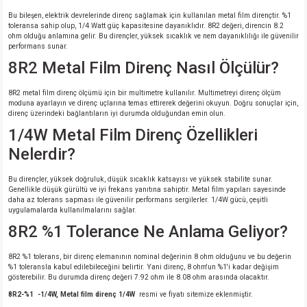
Bu bileşen, elektrik devrelerinde direnç sağlamak için kullanılan metal film dirençtir. %1
toleransa sahip olup, 1/4 Watt güç kapasitesine dayanıklıdır. 8R2 değeri, direncin 8.2
ohm olduğu anlamına gelir. Bu dirençler, yüksek sıcaklık ve nem dayanıklılığı ile güvenilir
performans sunar.
8R2 Metal Film Direnç Nasıl Ölçülür?
8R2 metal film direnç ölçümü için bir multimetre kullanılır. Multimetreyi direnç ölçüm
moduna ayarlayın ve direnç uçlarına temas ettirerek değerini okuyun. Doğru sonuçlar için,
direnç üzerindeki bağlantıların iyi durumda olduğundan emin olun.
1/4W Metal Film Direnç Özellikleri
Nelerdir?
Bu dirençler, yüksek doğruluk, düşük sıcaklık katsayısı ve yüksek stabilite sunar.
Genellikle düşük gürültü ve iyi frekans yanıtına sahiptir. Metal film yapıları sayesinde
daha az tolerans sapması ile güvenilir performans sergilerler. 1/4W gücü, çeşitli
uygulamalarda kullanılmalarını sağlar.
8R2 %1 Tolerance Ne Anlama Geliyor?
8R2 %1 tolerans, bir direnç elemanının nominal değerinin 8 ohm olduğunu ve bu değerin
%1 toleransla kabul edilebileceğini belirtir. Yani direnç, 8 ohm'un %1'i kadar değişim
gösterebilir. Bu durumda direnç değeri 7.92 ohm ile 8.08 ohm arasında olacaktır.
8R2-%1 -1/4W, Metal film direnç 1/4W
resmi ve fiyatı sitemize eklenmiştir.