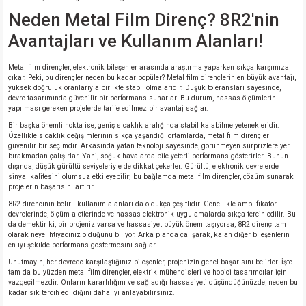
si
ansatör
 Kılıf
Neden Metal Film Direnç? 8R2'nin
Avantajları ve Kullanım Alanları!
si
a Tipi Kondansatör
 Kılıf
Metal film dirençler, elektronik bileşenler arasında araştırma yaparken sıkça karşımıza
risi
Tipi Kondansatör
 Kılıf
çıkar. Peki, bu dirençler neden bu kadar popüler? Metal film dirençlerin en büyük avantajı,
yüksek doğruluk oranlarıyla birlikte stabil olmalarıdır. Düşük toleransları sayesinde,
devre tasarımında güvenilir bir performans sunarlar. Bu durum, hassas ölçümlerin
si
nsatör
 Kılıf
yapılması gereken projelerde tarife edilmez bir avantaj sağlar.
Bir başka önemli nokta ise, geniş sıcaklık aralığında stabil kalabilme yetenekleridir.
Özellikle sıcaklık değişimlerinin sıkça yaşandığı ortamlarda, metal film dirençler
si
r 1206 Kılıf
Kılıf
güvenilir bir seçimdir. Arkasında yatan teknoloji sayesinde, görünmeyen sürprizlere yer
bırakmadan çalışırlar. Yani, soğuk havalarda bile yeterli performans gösterirler. Bunun
dışında, düşük gürültü seviyeleriyle de dikkat çekerler. Gürültü, elektronik devrelerde
si
 402 Kılıf
Kılıf
sinyal kalitesini olumsuz etkileyebilir; bu bağlamda metal film dirençler, çözüm sunarak
projelerin başarısını artırır.
8R2 direncinin belirli kullanım alanları da oldukça çeşitlidir. Genellikle amplifikatör
isi
 603 Kılıf
Kılıf
devrelerinde, ölçüm aletlerinde ve hassas elektronik uygulamalarda sıkça tercih edilir. Bu
da demektir ki, bir projeniz varsa ve hassasiyet büyük önem taşıyorsa, 8R2 direnç tam
olarak neye ihtiyacınız olduğunu biliyor. Arka planda çalışarak, kalan diğer bileşenlerin
si
 805 Kılıf
5W
en iyi şekilde performans göstermesini sağlar.
Unutmayın, her devrede karşılaştığınız bileşenler, projenizin genel başarısını belirler. İşte
isi
nsatör
W
tam da bu yüzden metal film dirençler, elektrik mühendisleri ve hobici tasarımcılar için
vazgeçilmezdir. Onların kararlılığını ve sağladığı hassasiyeti düşündüğünüzde, neden bu
kadar sık tercih edildiğini daha iyi anlayabilirsiniz.
si
atör
W