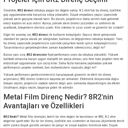
Öncelikle,
8R2 direnci
oldukça yaygın bir değere sahip. 8.2 ohm’luk bu direnç, özellikle
isi
güç uygulamalarında karşınıza sıkça çıkacaktır. Düşük empedans yapısı sayesinde
yüksek akım geçişine olanak tanır. Bu durum, projelerinizi daha verimli hale getirerek
enerji kaybını en aza indirir. Ayrıca, yüksek akım direnci yüzünden ısı üretimini de
erisi
azaltarak, bileşenlerin ömrünü uzatır. Kim istemez ki uzun süreli ve güvenilir bir sistem?
Diğer bir avantaj ise,
8R2 direnci
ile kullanım kolaylığıdır. Sayısız devre şemasında
standart bir parça olarak yer aldığından, bulması ve değiştirmesi oldukça kolaydır. Yani,
releri
bu direnç sayesinde projelerinizin üzerinde çalışırken kendi işinizi kolaylaştırırsınız.
Tasarımlarınızı gerçekleştirirken zaman kaybetmek istemezsiniz, değil mi?
P MARKA)
Bunun yanı sıra,
8R2 direncinin
fiyat-performans oranı da oldukça yüksektir. Yüksek
kalitede olmasına karşın uygun maliyetli bir parça olması, onu hem hobi projeleri hem de
endüstriyel uygulamalar için cazip kılar. Daha fazla harcama yapmadan yüksek
performanslı projeler üretmek, tüm mühendislerin rüyasıdır, değil mi?
Yüksek performans gereksinimlerinizi karşılayacak güvenilir ve etkili bir direnç
arıyorsanız, 8R2 direnci listenizin başında yer almalıdır. Elektronik dünyasında doğru
bileşen seçimi, projenizin sadece işlevini değil, aynı zamanda dayanıklılığını da etkiler.
Unutmayın, doğru seçim, başarıya giden ilk adımdır.
Metal Film Direnç Nedir? 8R2'nin
Avantajları ve Özellikleri
8R2 Nedir?
Metal film dirençler, belirli bir ohm değeri ile tanımlanır ve 8R2, 8.2 ohm
değerine işaret eder. Bu tür bir direnç, özellikle ses sistemleri ve hassas ölçümlerde tercih
edilir çünkü düşük gürültü seviyesi ile çalışır ve sinyal kaybını minimize eder. Düşük