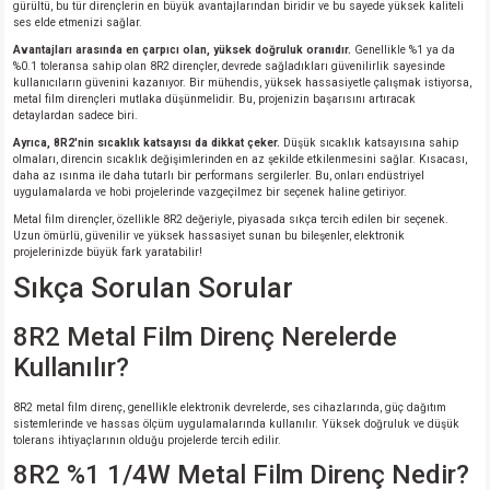
gürültü, bu tür dirençlerin en büyük avantajlarından biridir ve bu sayede yüksek kaliteli
ses elde etmenizi sağlar.
Avantajları arasında en çarpıcı olan, yüksek doğruluk oranıdır.
Genellikle %1 ya da
%0.1 toleransa sahip olan 8R2 dirençler, devrede sağladıkları güvenilirlik sayesinde
kullanıcıların güvenini kazanıyor. Bir mühendis, yüksek hassasiyetle çalışmak istiyorsa,
metal film dirençleri mutlaka düşünmelidir. Bu, projenizin başarısını artıracak
detaylardan sadece biri.
Ayrıca, 8R2'nin sıcaklık katsayısı da dikkat çeker.
Düşük sıcaklık katsayısına sahip
olmaları, direncin sıcaklık değişimlerinden en az şekilde etkilenmesini sağlar. Kısacası,
daha az ısınma ile daha tutarlı bir performans sergilerler. Bu, onları endüstriyel
uygulamalarda ve hobi projelerinde vazgeçilmez bir seçenek haline getiriyor.
Metal film dirençler, özellikle 8R2 değeriyle, piyasada sıkça tercih edilen bir seçenek.
Uzun ömürlü, güvenilir ve yüksek hassasiyet sunan bu bileşenler, elektronik
projelerinizde büyük fark yaratabilir!
Sıkça Sorulan Sorular
8R2 Metal Film Direnç Nerelerde
Kullanılır?
8R2 metal film direnç, genellikle elektronik devrelerde, ses cihazlarında, güç dağıtım
sistemlerinde ve hassas ölçüm uygulamalarında kullanılır. Yüksek doğruluk ve düşük
tolerans ihtiyaçlarının olduğu projelerde tercih edilir.
8R2 %1 1/4W Metal Film Direnç Nedir?