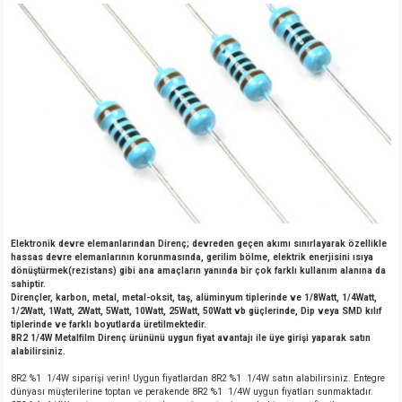
Elektronik devre elemanlarından Direnç; devreden geçen akımı sınırlayarak özellikle
hassas devre elemanlarının korunmasında, gerilim bölme, elektrik enerjisini ısıya
dönüştürmek(rezistans) gibi ana amaçların yanında bir çok farklı kullanım alanına da
sahiptir.
Dirençler, karbon, metal, metal-oksit, taş, alüminyum tiplerinde ve 1/8Watt, 1/4Watt,
1/2Watt, 1Watt, 2Watt, 5Watt, 10Watt, 25Watt, 50Watt vb güçlerinde, Dip veya SMD kılıf
tiplerinde ve farklı boyutlarda üretilmektedir.
8R2 1/4W Metalfilm Direnç ürününü uygun fiyat avantajı ile üye girişi yaparak satın
alabilirsiniz.
8R2 %1 1/4W siparişi verin! Uygun fiyatlardan 8R2 %1 1/4W satın alabilirsiniz. Entegre
dünyası müşterilerine toptan ve perakende 8R2 %1 1/4W uygun fiyatları sunmaktadır.