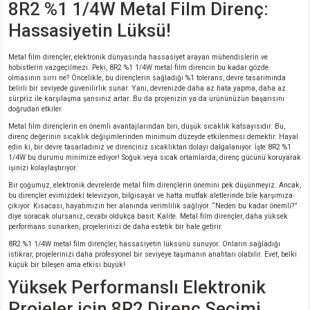
8R2 %1 1/4W Metal Film Direnç:
Hassasiyetin Lüksü!
isi
Metal film dirençler, elektronik dünyasında hassasiyet arayan mühendislerin ve
si
hobistlerin vazgeçilmezi. Peki, 8R2 %1 1/4W metal film direncin bu kadar gözde
olmasının sırrı ne? Öncelikle, bu dirençlerin sağladığı %1 tolerans, devre tasarımında
belirli bir seviyede güvenilirlik sunar. Yani, devrenizde daha az hata yapma, daha az
sürpriz ile karşılaşma şansınız artar. Bu da projenizin ya da ürününüzün başarısını
isi
doğrudan etkiler.
Metal film dirençlerin en önemli avantajlarından biri, düşük sıcaklık katsayısıdır. Bu,
isi
direnç değerinin sıcaklık değişimlerinden minimum düzeyde etkilenmesi demektir. Hayal
edin ki, bir devre tasarladınız ve direnciniz sıcaklıktan dolayı dalgalanıyor. İşte 8R2 %1
1/4W bu durumu minimize ediyor! Soğuk veya sıcak ortamlarda, direnç gücünü koruyarak
işinizi kolaylaştırıyor.
risi
Bir çoğumuz, elektronik devrelerde metal film dirençlerin önemini pek düşünmeyiz. Ancak,
bu dirençler evimizdeki televizyon, bilgisayar ve hatta mutfak aletlerinde bile karşımıza
risi
çıkıyor. Kısacası, hayatımızın her alanında verimlilik sağlıyor. “Neden bu kadar önemli?”
diye soracak olursanız, cevabı oldukça basit: Kalite. Metal film dirençler, daha yüksek
performans sunarken, projelerinizi de daha estetik bir hale getirir.
si
8R2 %1 1/4W metal film dirençler, hassasiyetin lüksünü sunuyor. Onların sağladığı
istikrar, projelerinizi daha profesyonel bir seviyeye taşımanın anahtarı olabilir. Evet, belki
küçük bir bileşen ama etkisi büyük!
si
Yüksek Performanslı Elektronik
Projeler için 8R2 Direnç Seçimi
risi