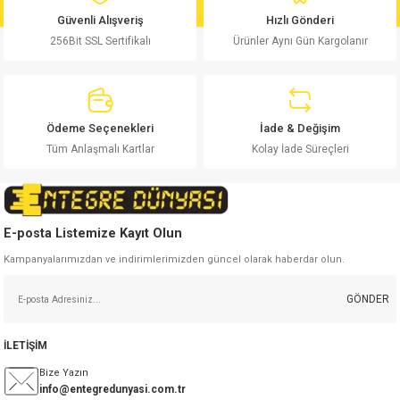
Ürün bilgilerinde hatalar bulunuyor.
Güvenli Alışveriş
Hızlı Gönderi
Ürün fiyatı diğer sitelerden daha pahalı.
256Bit SSL Sertifikalı
Ürünler Aynı Gün Kargolanır
Bu ürüne benzer farklı alternatifler olmalı.
Ödeme Seçenekleri
İade & Değişim
Tüm Anlaşmalı Kartlar
Kolay İade Süreçleri
Gönder
E-posta Listemize Kayıt Olun
Kampanyalarımızdan ve indirimlerimizden güncel olarak haberdar olun.
GÖNDER
İLETİŞİM
Bize Yazın
info@entegredunyasi.com.tr