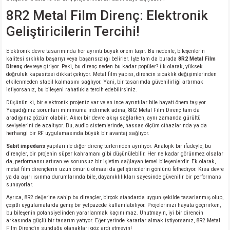
si
nsatörler
ç 25W
od
8R2 Metal Film Direnç: Elektronik
Geliştiricilerin Tercihi!
ndansatör
ç 3W
ç
Elektronik devre tasarımında her ayrıntı büyük önem taşır. Bu nedenle, bileşenlerin
ver
d Kondansatörler
ç 4W
kalitesi sıklıkla başarıyı veya başarısızlığı belirler. İşte tam da burada
8R2 Metal Film
Direnç
devreye giriyor. Peki, bu direnç neden bu kadar popüler? İlk olarak, yüksek
doğruluk kapasitesi dikkat çekiyor. Metal film yapısı, direncin sıcaklık değişimlerinden
si
ansatör
ç 6W
etkilenmeden stabil kalmasını sağlıyor. Yani, bir tasarımda güvenilirliği artırmak
istiyorsanız, bu bileşeni rahatlıkla tercih edebilirsiniz.
Düşünün ki, bir elektronik projeniz var ve en ince ayrıntılar bile hayati önem taşıyor.
si
Kondansatör
ç 7W
d
Yaşadığınız sorunları minimuma indirmek adına, 8R2 Metal Film Direnç tam da
aradığınız çözüm olabilir. Akıcı bir devre akışı sağlarken, aynı zamanda gürültü
seviyelerini de azaltıyor. Bu, audio sistemlerinde, hassas ölçüm cihazlarında ya da
isi
ansatör
ç 8W
herhangi bir RF uygulamasında büyük bir avantaj sağlıyor.
Sabit impedans
yapıları ile diğer direnç türlerinden ayrılıyor. Analojik bir ifadeyle, bu
dirençler, bir projenin süper kahramanı gibi düşünülebilir. Her ne kadar görünmez olsalar
si
ster AXİAL Kondansatör
ç 9W
da, performansı artıran ve sorunsuz bir işletim sağlayan temel bileşenlerdir. Ek olarak,
metal film dirençlerin uzun ömürlü olması da geliştiricilerin gönlünü fethediyor. Kısa devre
ya da aşırı ısınma durumlarında bile, dayanıklılıkları sayesinde güvenilir bir performans
risi
ndansatörler
sunuyorlar.
Ayrıca, 8R2 değerine sahip bu dirençler, birçok standarda uygun şekilde tasarlanmış olup,
çeşitli uygulamalarda geniş bir yelpazede kullanılabiliyor. Projelerinizi hayata geçirirken,
isi
atör
bu bileşenin potansiyelinden yararlanmak kaçınılmaz. Unutmayın, iyi bir direncin
arkasında güçlü bir tasarım yatıyor. Eğer yerinde kararlar almak istiyorsanız, 8R2 Metal
Film Direnç'in sunduğu olanakları göz ardı etmeyin!