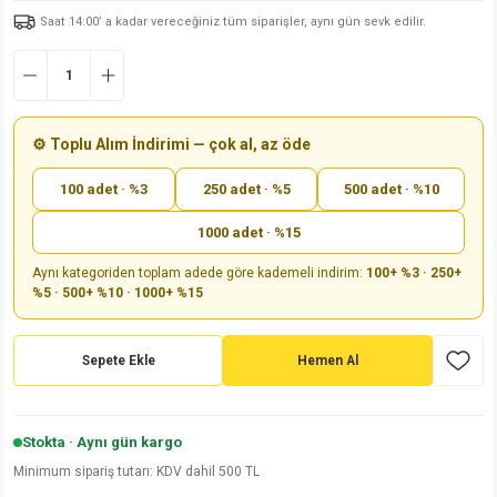
Saat 14:00’ a kadar vereceğiniz tüm siparişler, aynı gün sevk edilir.
md
risi
Klemens 180C
nsatör
erisi
renç %5 2W
Kılıf
risi
Klemens 90C
atör
risi
enç 1/8w
Kılıf
i
satör
risi
enç %1 1/2W
k kapasitör
⚙️ Toplu Alım İndirimi — çok al, az öde
100 adet · %3
250 adet · %5
500 adet · %10
si
atör
risi
enç %1 1/4W
1000 adet · %15
si
tör
risi
renç 1/2W
ad
iyot
Aynı kategoriden toplam adede göre kademeli indirim:
100+ %3 · 250+
%5 · 500+ %10 · 1000+ %15
si
atör
Serisi
renç 10W
isi
satör
Serisi
enç 1W
r 1206 Kılıf
Sepete Ekle
Hemen Al
 Serisi,45 Serisi
atör
Serisi
renç 20W
 1206 Kılıf - 25 Adet
iyot
Stokta · Aynı gün kargo
risi
tör
isi
enç 2W
 402 Kılıf
Minimum sipariş tutarı: KDV dahil 500 TL