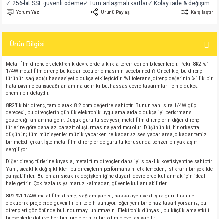
✓ 256-bit SSL güvenli ödeme
✓ Tüm anlaşmalı kartlar
✓ Kolay iade & değişim
si
atör
Serisi
enç 3W
 603 Kılıf
Yorum Yaz
Ürünü Paylaş
Karşılaştır
si
satör
erisi
enç 4W
 603 Kılıf - 25 Adet
Ürün Bilgisi
4 Serisi,27 Serisi,93 Serisi
atör
Serisi
enç 5W
 805 Kılıf
Metal film dirençler, elektronik devrelerde sıklıkla tercih edilen bileşenlerdir. Peki, 8R2 %1
1/4W metal film direnç bu kadar popüler olmasının sebebi nedir? Öncelikle, bu direnç
türünün sağladığı hassasiyet oldukça etkileyicidir. %1 tolerans, direnç değerinin %1'lik bir
tör
 Serisi
ç 10W
 805 Kılıf - 25 Adet
hata payı ile çalışacağı anlamına gelir ki bu, hassas devre tasarımları için oldukça
önemli bir detaydır.
erisi
atör
erisi
ç 11W
d
8R2’lik bir direnç, tam olarak 8.2 ohm değerine sahiptir. Bunun yanı sıra 1/4W güç
derecesi, bu dirençlerin günlük elektronik uygulamalarda oldukça iyi performans
gösterdiği anlamına gelir. Düşük gürültü seviyesi, metal film dirençlerin diğer direnç
türlerine göre daha az parazit oluşturmasına yardımcı olur. Düşünün ki, bir orkestra
isi
satör
ç 13W
düşünün; tüm müzisyenler müzik yaparken ne kadar az ses yaparlarsa, o kadar temiz
bir melodi çıkar. İşte metal film dirençler de gürültü konusunda benzer bir yaklaşım
sergiliyor.
isi
atör
ç 14W
Diğer direnç türlerine kıyasla, metal film dirençler daha iyi sıcaklık koefisiyentine sahiptir.
Yani, sıcaklık değişiklikleri bu dirençlerin performansını etkilemeden, istikrarlı bir şekilde
çalışabilirler. Bu, onları sıcaklık değişkenliğine duyarlı devrelerde kullanmak için ideal
i
satör
ç 15W
hale getirir. Çok fazla ısıya maruz kalmadan, güvenle kullanılabilirler.
8R2 %1 1/4W metal film direnç, sağlam yapısı, hassasiyeti ve düşük gürültüsü ile
isi
atör
ç 17W
iyot
elektronik projelerde güvenilir bir tercih sunuyor. Eğer yeni bir cihaz tasarlıyorsanız, bu
dirençleri göz önünde bulundurmayı unutmayın. Elektronik dünyası, bu küçük ama etkili
bileşenlerle dolu ve her biri, projelerinizi bir adım öteye taşıyabilir!