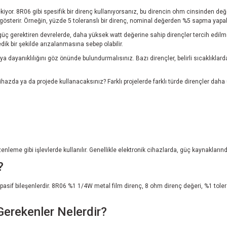
kiyor. 8R06 gibi spesifik bir direnç kullanıyorsanız, bu direncin ohm cinsinden de
terir. Örneğin, yüzde 5 toleranslı bir direnç, nominal değerden %5 sapma yapabilir
güç gerektiren devrelerde, daha yüksek watt değerine sahip dirençler tercih edilm
ik bir şekilde arızalanmasına sebep olabilir.
ya dayanıklılığını göz önünde bulundurmalısınız. Bazı dirençler, belirli sıcaklıklarda
azda ya da projede kullanacaksınız? Farklı projelerde farklı türde dirençler daha uy
leme gibi işlevlerde kullanılır. Genellikle elektronik cihazlarda, güç kaynaklarında
?
en pasif bileşenlerdir. 8R06 %1 1/4W metal film direnç, 8 ohm direnç değeri, %1 tol
erekenler Nelerdir?