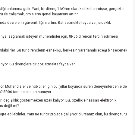
ildiği anlamına gelir. Yani, bir direnç 1 kOhm olarak etiketlenmişse, gerçekte
le çalışmak, projelerin genel başarısını artırır.
da devrelerin güvenilirliğini artırır. Bahsetmekte fayda var, sıcaklık
li sinyal sağlamak isteyen mühendisler için, 8R06 direncin tercih edilmesi
abilirler. Bu tür dirençlerin esnekliği, herkesin yararlanabileceği bir seçenek
rıyor. Bu dirençlere bir göz atmakta fayda var!
yor. Mühendisler ve hobiciler için bu, yıllar boyunca süren deneyimlerden elde
k? 8R06 tam da bunları sunuyor.
eri değişiklik göstermekten uzak kalıyor. Bu, özellikle hassas elektronik
us değil mi?
edilebilirler. Yani ne tür bir projede çalışıyor olursanız olun, bu direnç türü