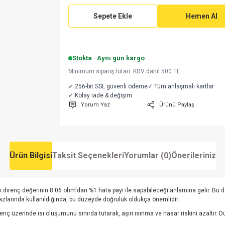
Sepete Ekle
Hemen Al
Stokta · Aynı gün kargo
Minimum sipariş tutarı: KDV dahil 500 TL
✓ 256-bit SSL güvenli ödeme
✓ Tüm anlaşmalı kartlar
✓ Kolay iade & değişim
Yorum Yaz
Ürünü Paylaş
Ürün Bilgisi
Taksit Seçenekleri
Yorumlar (0)
Önerileriniz
çek direnç değerinin 8.06 ohm'dan %1 hata payı ile sapabileceği anlamına gelir. B
zlarında kullanıldığında, bu düzeyde doğruluk oldukça önemlidir.
direnç üzerinde ısı oluşumunu sınırda tutarak, aşırı ısınma ve hasar riskini azaltır. 