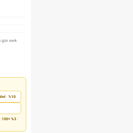
nı gün sevk
det · %10
m:
100+ %3 ·