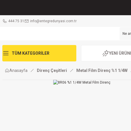
444 75 31
info@entegredunyasi.com.tr
TÜM KATEGORİLER
YENİ ÜRÜN
Anasayfa
Direnç Çeşitleri
Metal Film Direnç %1 1/4W