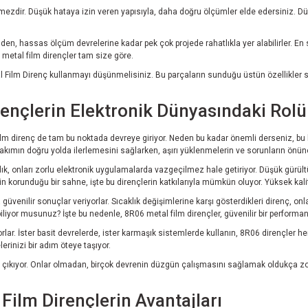
ezdir. Düşük hataya izin veren yapısıyla, daha doğru ölçümler elde edersiniz. Düşü
den, hassas ölçüm devrelerine kadar pek çok projede rahatlıkla yer alabilirler. En 
, metal film dirençler tam size göre.
l Film Direnç kullanmayı düşünmelisiniz. Bu parçaların sunduğu üstün özellikler say
ençlerin Elektronik Dünyasındaki Rolü
 film direnç de tam bu noktada devreye giriyor. Neden bu kadar önemli derseniz, bu
ler; akımın doğru yolda ilerlemesini sağlarken, aşırı yüklenmelerin ve sorunların önün
ılık, onları zorlu elektronik uygulamalarda vazgeçilmez hale getiriyor. Düşük gürültü
korunduğu bir sahne, işte bu dirençlerin katkılarıyla mümkün oluyor. Yüksek kalite
 güvenilir sonuçlar veriyorlar. Sıcaklık değişimlerine karşı gösterdikleri direnç, o
liyor musunuz? İşte bu nedenle, 8R06 metal film dirençler, güvenilir bir performans
lar. İster basit devrelerde, ister karmaşık sistemlerde kullanın, 8R06 dirençler he
erinizi bir adım öteye taşıyor.
 çıkıyor. Onlar olmadan, birçok devrenin düzgün çalışmasını sağlamak oldukça zor 
 Film Dirençlerin Avantajları