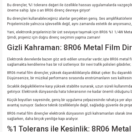
Bu dirençler, %1 tolerans değeri ile özellikle hassas uygulamalarda vazgeçilm
öneme sahip. İşte o an 8R06 direnç devreye giriyor!
Bu dirençleri kullanabileceğiniz alanlar gerçekten geniş. Ses amplifikatörlerin
Projelerinizde yalnızca işlevsellik değil, aynı zamanda estetik de arıyorsanız
Yani, elektronik projelerinizi bir üst seviyeye taşımak için 8R06 %1 1/4W Meta
Şimdi, projeniz için doğru direnç seçimini yapma zamanı!
Gizli Kahraman: 8R06 Metal Film Dir
Elektronik devrelerde bazen göz ardı edilen unsurlar vardır; işte 8R06 metal
sağlamakta kendilerine has bir rol üstleniyor. Bir nevi trafik polisleri gibidir
8R06 metal film dirençler, yüksek dayanıklılıklarıyla dikkat çeker. Bu dayanıkl
Düşünsenize, bir müzikal performans sırasında enstrümanların ses kalitesinin 
Sıcaklık değişikliklerine karşı yüksek stabilite sunarak, uzun süreli kullanımda
getiriyor. Elektronik dünyasında hata toleransının ne kadar önemli olduğunu bi
Küçük boyutları sayesinde, geniş bir uygulama yelpazesinde rahatça yer alıyor
avantaj sunuyor. Sadece teknik özellikleriyle değil, sağladığı güvenle de projel
8R06 metal film dirençler elektronik dünyasının gizli kahramanları olarak öne
sağlarken, daha birçok yeniliğe kapı aralıyor.
%1 Tolerans ile Kesinlik: 8R06 Metal