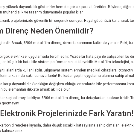
şı yüksek dayanıklılık gösterirler hem de çok az parazit üretirler. Böylece, diğer 
ları mühendislik ve tasarım dünyasında popüler kılar.
onik projelerinizde güvenilir bir seçenek sunuyor. Hayal gücünüzü kullanarak tasar
lm Direnç Neden Önemlidir?
lerdir. Ancak, 8R06 metal film direnç, devre tasarımının kalbinde yer alır. Peki, bu 
irçok elektriksel uygulamada tercih edilir. Yüzde bir hata payı ile çalışabilen bu
n küçük bir hata bile sistem performansını etkileyebilir. Metal film teknolojisi, bu
şitli alanlarda kullanılabilir. Bilgisayar sistemlerinden medikal cihazlara, otomo
tlerin arkasında saklı canavarlardır! Bu kadar çeşitli uygulama alanına sahip olmak,
a karşı dayanıklıdır. Sıcaklığın değişken olduğu ortamlarda bile performansını koru
n bu elemanları dikkate almak akıllıca olur.
ar keşfedilmeyi bekliyor. 8R06 metal film direnç, bu detaylardan sadece biridir. T
an geçmeyin!
lektronik Projelerinizde Fark Yaratın!
t karbon dirençlere kıyasla, daha düşük sıcaklık katsayısına sahip olmaları, elektri
a kalmazsınız.