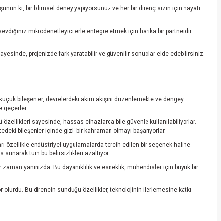
nün ki, bir bilimsel deney yapıyorsunuz ve her bir direnç sizin için hayati
sevdiğiniz mikrodenetleyicilerle entegre etmek için harika bir partnerdir.
esinde, projenizde fark yaratabilir ve güvenilir sonuçlar elde edebilirsiniz.
 küçük bileşenler, devrelerdeki akım akışını düzenlemekte ve dengeyi
e geçerler.
 özellikleri sayesinde, hassas cihazlarda bile güvenle kullanılabiliyorlar.
deki bileşenler içinde gizli bir kahraman olmayı başarıyorlar.
nları özellikle endüstriyel uygulamalarda tercih edilen bir seçenek haline
 sunarak tüm bu belirsizlikleri azaltıyor.
r zaman yanınızda. Bu dayanıklılık ve esneklik, mühendisler için büyük bir
olurdu. Bu direncin sunduğu özellikler, teknolojinin ilerlemesine katkı