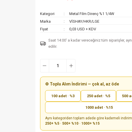
Kategori
Metal Film Direnç %1 1/4W
Marka
VİSHAY/HKR/LGE
Fiyat
0,03 USD + KDV
Saat 14:00’ a kadar vereceğiniz tüm siparişler, ay
edilir.
⚙️ Toplu Alım İndirimi — çok al, az öde
100 adet · %3
250 adet · %5
500 a
1000 adet · %15
Aynı kategoriden toplam adede göre kademeli indiri
250+ %5 · 500+ %10 · 1000+ %15