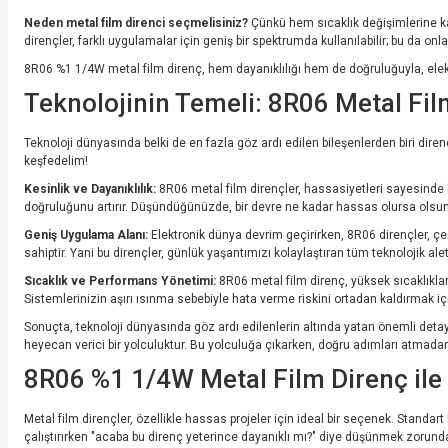
Neden metal film direnci seçmelisiniz?
Çünkü hem sıcaklık değişimlerine kar
dirençler, farklı uygulamalar için geniş bir spektrumda kullanılabilir; bu da on
8R06 %1 1/4W metal film direnç, hem dayanıklılığı hem de doğruluğuyla, elektr
Teknolojinin Temeli: 8R06 Metal Fi
Teknoloji dünyasında belki de en fazla göz ardı edilen bileşenlerden biri direnç
keşfedelim!
Kesinlik ve Dayanıklılık:
8R06 metal film dirençler, hassasiyetleri sayesinde b
doğruluğunu artırır. Düşündüğünüzde, bir devre ne kadar hassas olursa olsun, e
Geniş Uygulama Alanı:
Elektronik dünya devrim geçirirken, 8R06 dirençler, çe
sahiptir. Yani bu dirençler, günlük yaşantımızı kolaylaştıran tüm teknolojik ale
Sıcaklık ve Performans Yönetimi:
8R06 metal film direnç, yüksek sıcaklıklar
Sistemlerinizin aşırı ısınma sebebiyle hata verme riskini ortadan kaldırmak içi
Sonuçta, teknoloji dünyasında göz ardı edilenlerin altında yatan önemli detayl
heyecan verici bir yolculuktur. Bu yolculuğa çıkarken, doğru adımları atmad
8R06 %1 1/4W Metal Film Direnç ile E
Metal film dirençler, özellikle hassas projeler için ideal bir seçenek. Standar
çalıştırırken "acaba bu direnç yeterince dayanıklı mı?" diye düşünmek zorund