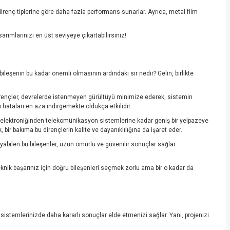
direnç tiplerine göre daha fazla performans sunarlar. Ayrıca, metal film
ımlarınızı en üst seviyeye çıkartabilirsiniz!
bileşenin bu kadar önemli olmasının ardındaki sır nedir? Gelin, birlikte
 dirençler, devrelerde istenmeyen gürültüyü minimize ederek, sistemin
 hataları en aza indirgemekte oldukça etkilidir.
tiv elektroniğinden telekomünikasyon sistemlerine kadar geniş bir yelpazeye
 bir bakıma bu dirençlerin kalite ve dayanıklılığına da işaret eder.
yabilen bu bileşenler, uzun ömürlü ve güvenilir sonuçlar sağlar.
eknik başarınız için doğru bileşenleri seçmek zorlu ama bir o kadar da
k sistemlerinizde daha kararlı sonuçlar elde etmenizi sağlar. Yani, projenizi