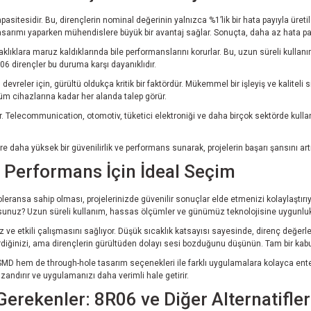
pasitesidir. Bu, dirençlerin nominal değerinin yalnızca %1’lik bir hata payıyla üret
sarımı yaparken mühendislere büyük bir avantaj sağlar. Sonuçta, daha az hata payı i
klıklara maruz kaldıklarında bile performanslarını korurlar. Bu, uzun süreli kullanım
R06 dirençler bu duruma karşı dayanıklıdır.
devreler için, gürültü oldukça kritik bir faktördür. Mükemmel bir işleyiş ve kalite
üm cihazlarına kadar her alanda talep görür.
. Telecommunication, otomotiv, tüketici elektroniği ve daha birçok sektörde kullanıl
e daha yüksek bir güvenilirlik ve performans sunarak, projelerin başarı şansını artı
 Performans İçin İdeal Seçim
leransa sahip olması, projelerinizde güvenilir sonuçlar elde etmenizi kolaylaştırı
ıyorsunuz? Uzun süreli kullanım, hassas ölçümler ve günümüz teknolojisine uygunlu
z ve etkili çalışmasını sağlıyor. Düşük sıcaklık katsayısı sayesinde, direnç değerl
iştirdiğinizi, ama dirençlerin gürültüden dolayı sesi bozduğunu düşünün. Tam bir kab
MD hem de through-hole tasarım seçenekleri ile farklı uygulamalara kolayca entegre 
zandırır ve uygulamanızı daha verimli hale getirir.
erekenler: 8R06 ve Diğer Alternatifler