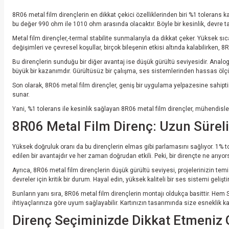
8R06 metal film dirençlerin en dikkat çekici özelliklerinden biri %1 tolerans ka
bu değer 990 ohm ile 1010 ohm arasında olacaktır. Böyle bir kesinlik, devre ta
Metal film dirençler,-termal stabilite sunmalarıyla da dikkat çeker. Yüksek sıca
değişimleri ve çevresel koşullar, birçok bileşenin etkisi altında kalabilirken, 8
Bu dirençlerin sunduğu bir diğer avantaj ise düşük gürültü seviyesidir. Analog 
büyük bir kazanımdır. Gürültüsüz bir çalışma, ses sistemlerinden hassas ölç
Son olarak, 8R06 metal film dirençler, geniş bir uygulama yelpazesine sahiptir
sunar.
Yani, %1 tolerans ile kesinlik sağlayan 8R06 metal film dirençler, mühendisler
8R06 Metal Film Direnç: Uzun Süreli
Yüksek doğruluk oranı da bu dirençlerin elmas gibi parlamasını sağlıyor. 1% to
edilen bir avantajdır ve her zaman doğrudan etkili. Peki, bir dirençte ne ar
Ayrıca, 8R06 metal film dirençlerin düşük gürültü seviyesi, projelerinizin temi
devreler için kritik bir durum. Hayal edin, yüksek kaliteli bir ses sistemi gel
Bunların yanı sıra, 8R06 metal film dirençlerin montajı oldukça basittir. Hem S
ihtiyaçlarınıza göre uyum sağlayabilir. Kartınızın tasarımında size esneklik ka
Direnç Seçiminizde Dikkat Etmeniz G