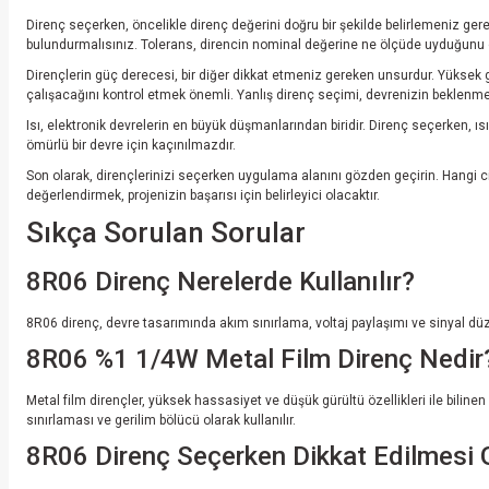
Direnç seçerken, öncelikle direnç değerini doğru bir şekilde belirlemeniz gere
bulundurmalısınız. Tolerans, direncin nominal değerine ne ölçüde uyduğunu gös
Dirençlerin güç derecesi, bir diğer dikkat etmeniz gereken unsurdur. Yüksek 
çalışacağını kontrol etmek önemli. Yanlış direnç seçimi, devrenizin beklenmed
Isı, elektronik devrelerin en büyük düşmanlarından biridir. Direnç seçerken, ısı
ömürlü bir devre için kaçınılmazdır.
Son olarak, dirençlerinizi seçerken uygulama alanını gözden geçirin. Hangi cih
değerlendirmek, projenizin başarısı için belirleyici olacaktır.
Sıkça Sorulan Sorular
8R06 Direnç Nerelerde Kullanılır?
8R06 direnç, devre tasarımında akım sınırlama, voltaj paylaşımı ve sinyal düzen
8R06 %1 1/4W Metal Film Direnç Nedir
Metal film dirençler, yüksek hassasiyet ve düşük gürültü özellikleri ile bilin
sınırlaması ve gerilim bölücü olarak kullanılır.
8R06 Direnç Seçerken Dikkat Edilmesi G