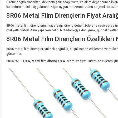
Direnç seçimi yaparken, devrenin çalışacağı voltaj ve akım değerlerini dikkat
bulundurulmalıdır. Uygulamanız için uygun malzeme türünü seçmek de uzun ö
8R06 Metal Film Dirençlerin Fiyat Aralığ
8R06 metal film dirençlerin fiyat aralığı, direnç değeri, tolerans seviyesi ve ü
maliyetli olabilir. Alım yaparken belirli bir tedarikçiye danışmak, güncel fiyatl
8R06 Metal Film Dirençlerin Özellikleri 
8R06 metal film dirençler, yüksek doğruluk, düşük ısıdan etkilenme ve mükemmel
gösterirler.
8R06-%1 -1/4W, Metal film direnç 1/4W
resmi ve fiyatı sitemize eklenmiştir