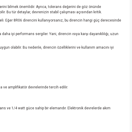
ğerini bilmek önemlidir. Ayrıca, tolerans değerini de göz önünde
. Bu tür detaylar, devrenizin stabil çalışması açısından kritik.
eli. Eğer 8R06 direncini kullanıyorsanız, bu direncin hangi güç derecesinde
 daha iyi performans sergiler. Yani, direncin ısıya karşı dayanıklılığı, uzun
gun olabilir. Bu nedenle, direncin özelliklerini ve kullanım amacını iyi
 ve amplifikatör devrelerinde tercih edilir.
erans ve 1/4 watt güce sahip bir elemandır. Elektronik devrelerde akım