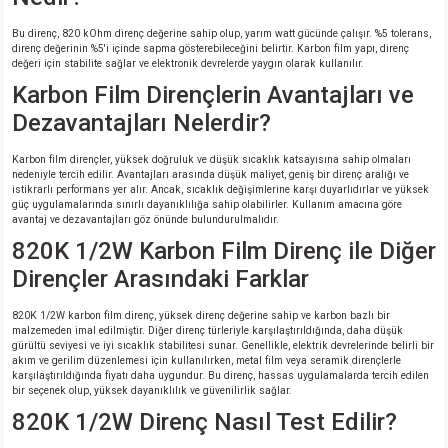
Bu direnç, 820 kOhm direnç değerine sahip olup, yarım watt gücünde çalışır. %5 tolerans,
direnç değerinin %5'i içinde sapma gösterebileceğini belirtir. Karbon film yapı, direnç
değeri için stabilite sağlar ve elektronik devrelerde yaygın olarak kullanılır.
Karbon Film Dirençlerin Avantajları ve
Dezavantajları Nelerdir?
Karbon film dirençler, yüksek doğruluk ve düşük sıcaklık katsayısına sahip olmaları
nedeniyle tercih edilir. Avantajları arasında düşük maliyet, geniş bir direnç aralığı ve
istikrarlı performans yer alır. Ancak, sıcaklık değişimlerine karşı duyarlıdırlar ve yüksek
güç uygulamalarında sınırlı dayanıklılığa sahip olabilirler. Kullanım amacına göre
avantaj ve dezavantajları göz önünde bulundurulmalıdır.
820K 1/2W Karbon Film Direnç ile Diğer
Dirençler Arasındaki Farklar
820K 1/2W karbon film direnç, yüksek direnç değerine sahip ve karbon bazlı bir
malzemeden imal edilmiştir. Diğer direnç türleriyle karşılaştırıldığında, daha düşük
gürültü seviyesi ve iyi sıcaklık stabilitesi sunar. Genellikle, elektrik devrelerinde belirli bir
akım ve gerilim düzenlemesi için kullanılırken, metal film veya seramik dirençlerle
karşılaştırıldığında fiyatı daha uygundur. Bu direnç, hassas uygulamalarda tercih edilen
bir seçenek olup, yüksek dayanıklılık ve güvenilirlik sağlar.
820K 1/2W Direnç Nasıl Test Edilir?