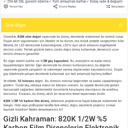
✓ 256-bit SSL güvenli ödeme
✓ Tüm anlaşmalı kartlar
✓ Kolay iade & değişim
si
atör
Serisi
enç 3W
 603 Kılıf
Yorum Yaz
Ürünü Paylaş
Karşılaştır
si
satör
erisi
enç 4W
 603 Kılıf - 25 Adet
Ürün Bilgisi
4 Serisi,27 Serisi,93 Serisi
atör
Serisi
enç 5W
 805 Kılıf
Öncelikle,
820K ohm değeri
sayesinde bu direnç, devrelerde mükemmel bir kontrol sunar.
Düşük akım uygulamaları için idealdir ve bu durum, onu birçok projede vazgeçilmez kılar.
Mesela, bir LED devresinde kullanıldığında, LED'in aşırı akım almasını engelleyerek
tör
 Serisi
ç 10W
 805 Kılıf - 25 Adet
ömrünü uzatır. Parlak gözlerle bakın, çünkü doğru direnç kullanmak, devrenizin uzun
ömürlü olmasını garantiler.
Bir diğer önemli özellik ise
1/2W güç kapasitesi
. Bu, dirençlerin ne kadar enerji
erisi
atör
erisi
ç 11W
d
taşıyabileceğini belirler. Eğer devrenizde bu direnci kullanıyorsanız, bu değerler
sayesinde güvenle çalışabilir ve istenmeyen yanma olaylarından kaçınabilirsiniz. Düşük
güç tüketimiyle çalışan devrelerde kullanmak için tam anlamıyla biçilmiş kaftan!
isi
satör
ç 13W
Ve elbette,
%5 tolerans
değeri. Bu, direncin nominal değerinden ne kadar sapabileceğini
gösterir. Yüzde beş, oldukça makul bir tolerans oranıdır; bu sayede devrenizde gerekli
isi
atör
ç 14W
hassasiyeti sağlarken, beklenmedik durumlarla karşılaşma olasılığınızı da azaltmış
olursunuz. Kısacası, bu direnç, akıllı bir tasarımın temel taşlarından biridir.
820K 1/2W %5 karbon film direnç
, elektronik projelerinize hayat katacak mükemmel bir
i
satör
ç 15W
bileşen. Hobi veya profesyonel tarafta fark etmez, doğru seçimlerle projenizi zirveye
taşımak mümkün! Neden denemeyesiniz ki?
Gizli Kahraman: 820K 1/2W %5
isi
atör
ç 17W
iyot
Karbon Film Dirençlerin Elektronik