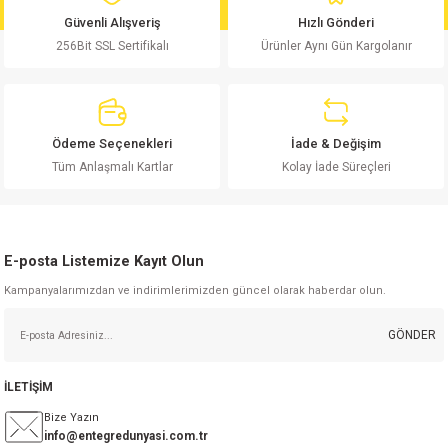
Ürün fiyatı diğer sitelerden daha pahalı.
Güvenli Alışveriş
Hızlı Gönderi
Bu ürüne benzer farklı alternatifler olmalı.
256Bit SSL Sertifikalı
Ürünler Aynı Gün Kargolanır
Ödeme Seçenekleri
İade & Değişim
Gönder
Tüm Anlaşmalı Kartlar
Kolay İade Süreçleri
E-posta Listemize Kayıt Olun
Kampanyalarımızdan ve indirimlerimizden güncel olarak haberdar olun.
GÖNDER
İLETİŞİM
Bize Yazın
info@entegredunyasi.com.tr