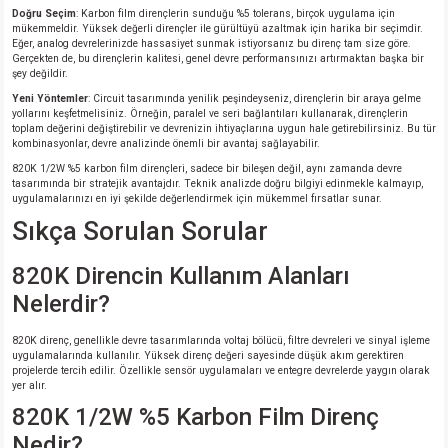
Doğru Seçim
: Karbon film dirençlerin sunduğu %5 tolerans, birçok uygulama için
mükemmeldir. Yüksek değerli dirençler ile gürültüyü azaltmak için harika bir seçimdir.
isi
Eğer, analog devrelerinizde hassasiyet sunmak istiyorsanız bu direnç tam size göre.
Gerçekten de, bu dirençlerin kalitesi, genel devre performansınızı artırmaktan başka bir
şey değildir.
erisi
Yeni Yöntemler
: Circuit tasarımında yenilik peşindeyseniz, dirençlerin bir araya gelme
yollarını keşfetmelisiniz. Örneğin, paralel ve seri bağlantıları kullanarak, dirençlerin
toplam değerini değiştirebilir ve devrenizin ihtiyaçlarına uygun hale getirebilirsiniz. Bu tür
releri
kombinasyonlar, devre analizinde önemli bir avantaj sağlayabilir.
820K 1/2W %5 karbon film dirençleri, sadece bir bileşen değil, aynı zamanda devre
tasarımında bir stratejik avantajdır. Teknik analizde doğru bilgiyi edinmekle kalmayıp,
P MARKA)
uygulamalarınızı en iyi şekilde değerlendirmek için mükemmel fırsatlar sunar.
Sıkça Sorulan Sorular
820K Direncin Kullanım Alanları
Nelerdir?
820K direnç, genellikle devre tasarımlarında voltaj bölücü, filtre devreleri ve sinyal işleme
uygulamalarında kullanılır. Yüksek direnç değeri sayesinde düşük akım gerektiren
projelerde tercih edilir. Özellikle sensör uygulamaları ve entegre devrelerde yaygın olarak
yer alır.
820K 1/2W %5 Karbon Film Direnç
Nedir?