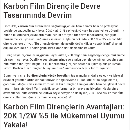
Karbon Film Direnç ile Devre
Tasarımında Devrim
Öncelikle,
karbon film dirençlerin sağlamlığı
, onları hem amatör hem de profesyonel
projelerde vazgeçilmez kılıyor. Düşük gürültü seviyesi, yüksek hassasiyet ve güvenilirlik
sunan bu dirençler, devrelerin stabilitesini artırıyor. Bir devre tasarlarken, her şeyin
mükemmel çalışmasını sağlamak istersiniz. İşte bu noktada 20K 1/2W %5 karbon film
direnç devreye giriyor. “Bu dirençle devremde ne gibi değişiklikler yapabilirim?” diye mi
düşünüyorsunuz? O halde gelin, biraz daha derinlemesine bakalım.
Direnç sayısını, oranlarını, gücünü ayarlarken, 20K değerinin sağladığı denge mükemmel
bir seçim sunuyor. Özellikle ses sistemlerinde ve analog devrelerde, sinyal bozulmasını
minimuma indiriyor. Düşünün ki, bir orkestra gibi, her parçanın uyum içinde çalışması
lazım. Karbon film dirençler, bu uyumun sağlanmasında büyük bir rol oynuyor.
Bunun yanı sıra,
bu dirençlerin küçük boyutları
, tasarımcıların daha estetik ve işlevsel
devreler yaratmalarına olanak tanıyor. Hangi devrede kullanıldıklarına bağlı olarak,
görünümü değiştirmek istemez misiniz? Bu dirençler, hem göz alıcı hem de işlevsel devre
tasarımları için ideal! Yani, estetik ve performansı bir araya getiriyorlar. Ne dersiniz,
çevremizdeki tüm elektriksel dünya böyle detaylarla doluyken, 20K 1/2W %5 karbon film
direnç kullanmadığımız zaman ne kaybedeceğiz?
Karbon Film Dirençlerin Avantajları:
20K 1/2W %5 ile Mükemmel Uyumu
Yakala!