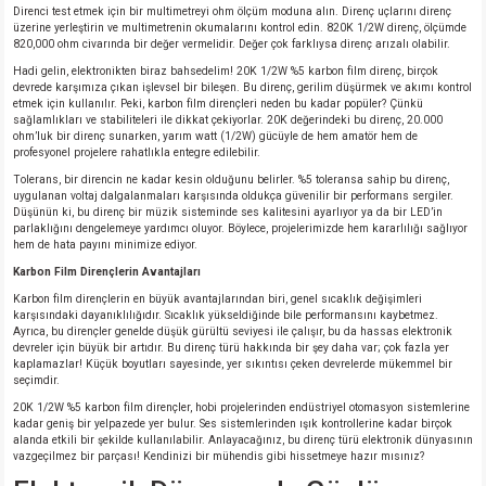
Direnci test etmek için bir multimetreyi ohm ölçüm moduna alın. Direnç uçlarını direnç
üzerine yerleştirin ve multimetrenin okumalarını kontrol edin. 820K 1/2W direnç, ölçümde
820,000 ohm civarında bir değer vermelidir. Değer çok farklıysa direnç arızalı olabilir.
Hadi gelin, elektronikten biraz bahsedelim! 20K 1/2W %5 karbon film direnç, birçok
devrede karşımıza çıkan işlevsel bir bileşen. Bu direnç, gerilim düşürmek ve akımı kontrol
etmek için kullanılır. Peki, karbon film dirençleri neden bu kadar popüler? Çünkü
sağlamlıkları ve stabiliteleri ile dikkat çekiyorlar. 20K değerindeki bu direnç, 20.000
ohm’luk bir direnç sunarken, yarım watt (1/2W) gücüyle de hem amatör hem de
profesyonel projelere rahatlıkla entegre edilebilir.
Tolerans, bir direncin ne kadar kesin olduğunu belirler. %5 toleransa sahip bu direnç,
uygulanan voltaj dalgalanmaları karşısında oldukça güvenilir bir performans sergiler.
Düşünün ki, bu direnç bir müzik sisteminde ses kalitesini ayarlıyor ya da bir LED’in
parlaklığını dengelemeye yardımcı oluyor. Böylece, projelerimizde hem kararlılığı sağlıyor
hem de hata payını minimize ediyor.
Karbon Film Dirençlerin Avantajları
Karbon film dirençlerin en büyük avantajlarından biri, genel sıcaklık değişimleri
karşısındaki dayanıklılığıdır. Sıcaklık yükseldiğinde bile performansını kaybetmez.
Ayrıca, bu dirençler genelde düşük gürültü seviyesi ile çalışır, bu da hassas elektronik
devreler için büyük bir artıdır. Bu direnç türü hakkında bir şey daha var; çok fazla yer
kaplamazlar! Küçük boyutları sayesinde, yer sıkıntısı çeken devrelerde mükemmel bir
seçimdir.
20K 1/2W %5 karbon film dirençler, hobi projelerinden endüstriyel otomasyon sistemlerine
kadar geniş bir yelpazede yer bulur. Ses sistemlerinden ışık kontrollerine kadar birçok
alanda etkili bir şekilde kullanılabilir. Anlayacağınız, bu direnç türü elektronik dünyasının
vazgeçilmez bir parçası! Kendinizi bir mühendis gibi hissetmeye hazır mısınız?