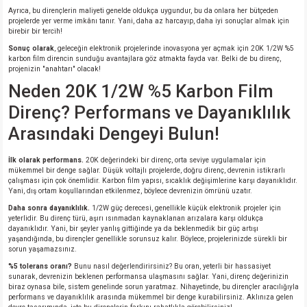
Ayrıca, bu dirençlerin maliyeti genelde oldukça uygundur, bu da onlara her bütçeden
projelerde yer verme imkânı tanır. Yani, daha az harcayıp, daha iyi sonuçlar almak için
birebir bir tercih!
Sonuç olarak
, geleceğin elektronik projelerinde inovasyona yer açmak için 20K 1/2W %5
karbon film direncin sunduğu avantajlara göz atmakta fayda var. Belki de bu direnç,
projenizin "anahtarı" olacak!
Neden 20K 1/2W %5 Karbon Film
Direnç? Performans ve Dayanıklılık
Arasındaki Dengeyi Bulun!
İlk olarak performans.
20K değerindeki bir direnç, orta seviye uygulamalar için
mükemmel bir denge sağlar. Düşük voltajlı projelerde, doğru direnç, devrenin istikrarlı
çalışması için çok önemlidir. Karbon film yapısı, sıcaklık değişimlerine karşı dayanıklıdır.
Yani, dış ortam koşullarından etkilenmez, böylece devrenizin ömrünü uzatır.
Daha sonra dayanıklılık.
1/2W güç derecesi, genellikle küçük elektronik projeler için
yeterlidir. Bu direnç türü, aşırı ısınmadan kaynaklanan arızalara karşı oldukça
dayanıklıdır. Yani, bir şeyler yanlış gittiğinde ya da beklenmedik bir güç artışı
yaşandığında, bu dirençler genellikle sorunsuz kalır. Böylece, projelerinizde sürekli bir
sorun yaşamazsınız.
%5 tolerans oranı?
Bunu nasıl değerlendirirsiniz? Bu oran, yeterli bir hassasiyet
sunarak, devrenizin beklenen performansa ulaşmasını sağlar. Yani, direnç değerinizin
biraz oynasa bile, sistem genelinde sorun yaratmaz. Nihayetinde, bu dirençler aracılığıyla
performans ve dayanıklılık arasında mükemmel bir denge kurabilirsiniz. Aklınıza gelen