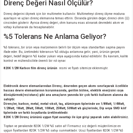
Direnç Değeri Nasıl Ölçülür?
Direnç değerini ölçmek için bir multimetre kullanılır. Multimetreyi direnç ölçme moduna
ayarlayın ve uçları direnç elemanına temas ettirin. Ekranda görülen değer, direnci ohm (Ω)
cinsinden gösterir. Ayrıca direnç değeri, ohm kanunu esas alınarak devredeki akım ve
voltajı kullanarak da hesaplanabilir.
%5 Tolerans Ne Anlama Geliyor?
%5 tolerans, bir ürün veya malzemenin belirli bir ölçüm veya standarttan sapma payını
ifade eder. Bu, üretimdeki toleransın %5 olduğu anlamına gelir; yani, ürünün gerçek
değeri, hedef değerin %5 kadar yukarı veya aşağısında kabul edilebilir. Bu kavram, kalite
kontrol ve mühendislikte önemli bir rol oynar.
820K 1/2W
Karbon film direnç ürünün
resmi ve fiyatı sitemize eklenmiştir.
Elektronik devre elemanlarından Direnç; devreden geçen akımı sınırlayarak özellikle
hassas devre elemanlarının korunmasında, gerilim bölme, elektrik enerjisini ısıya
dönüştürmek(rezistans) gibi ana amaçların yanında bir çok farklı kullanım alanına da
sahiptir.
Dirençler, karbon, metal, metal-oksit, taş, alüminyum tiplerinde ve 1/8Watt, 1/4Watt,
1/2Watt, 1Watt, 2Watt, 5Watt, 10Watt, 25Watt, 50Watt vb güçlerinde, Dip veya SMD kılıf
tiplerinde ve farklı boyutlarda üretilmektedir.
820K 1/2W Direnç ürününü uygun fiyat avantajı ile üye girişi yaparak satın alabilirsiniz.
Toptan ve perakende 820K 1/2W %5 satın al! Firmamız siz değerli müşterilimize en
uygun fiyatlardan 820K 1/2W %5 satışı sunmaktadır. Ucuz fiyatlardan 820K 1/2W %5