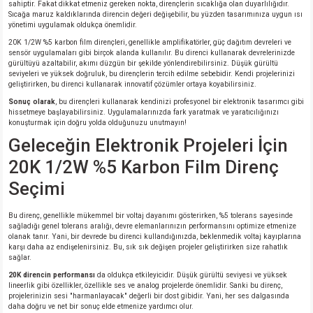
sahiptir. Fakat dikkat etmeniz gereken nokta, dirençlerin sıcaklığa olan duyarlılığıdır.
Sıcağa maruz kaldıklarında direncin değeri değişebilir, bu yüzden tasarımınıza uygun ısı
yönetimi uygulamak oldukça önemlidir.
20K 1/2W %5 karbon film dirençleri, genellikle amplifikatörler, güç dağıtım devreleri ve
sensör uygulamaları gibi birçok alanda kullanılır. Bu direnci kullanarak devrelerinizde
gürültüyü azaltabilir, akımı düzgün bir şekilde yönlendirebilirsiniz. Düşük gürültü
seviyeleri ve yüksek doğruluk, bu dirençlerin tercih edilme sebebidir. Kendi projelerinizi
geliştirirken, bu direnci kullanarak innovatif çözümler ortaya koyabilirsiniz.
Sonuç olarak
, bu dirençleri kullanarak kendinizi profesyonel bir elektronik tasarımcı gibi
hissetmeye başlayabilirsiniz. Uygulamalarınızda fark yaratmak ve yaratıcılığınızı
konuşturmak için doğru yolda olduğunuzu unutmayın!
Geleceğin Elektronik Projeleri İçin
20K 1/2W %5 Karbon Film Direnç
Seçimi
Bu direnç, genellikle mükemmel bir voltaj dayanımı gösterirken, %5 tolerans sayesinde
sağladığı genel tolerans aralığı, devre elemanlarınızın performansını optimize etmenize
olanak tanır. Yani, bir devrede bu direnci kullandığınızda, beklenmedik voltaj kayıplarına
karşı daha az endişelenirsiniz. Bu, sık sık değişen projeler geliştirirken size rahatlık
sağlar.
20K direncin performansı
da oldukça etkileyicidir. Düşük gürültü seviyesi ve yüksek
lineerlik gibi özellikler, özellikle ses ve analog projelerde önemlidir. Sanki bu direnç,
projelerinizin sesi "harmanlayacak" değerli bir dost gibidir. Yani, her ses dalgasında
daha doğru ve net bir sonuç elde etmenize yardımcı olur.