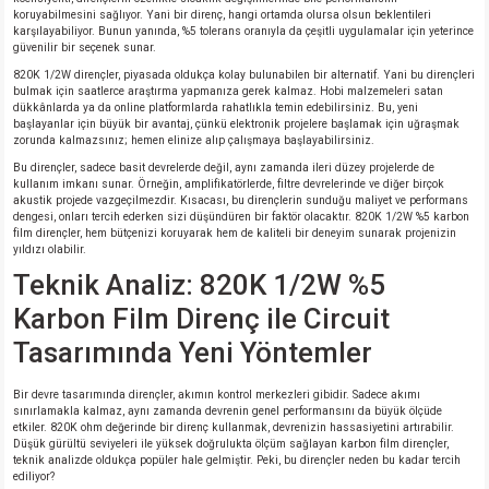
koruyabilmesini sağlıyor. Yani bir direnç, hangi ortamda olursa olsun beklentileri
karşılayabiliyor. Bunun yanında, %5 tolerans oranıyla da çeşitli uygulamalar için yeterince
güvenilir bir seçenek sunar.
isi
820K 1/2W dirençler, piyasada oldukça kolay bulunabilen bir alternatif. Yani bu dirençleri
bulmak için saatlerce araştırma yapmanıza gerek kalmaz. Hobi malzemeleri satan
si
dükkânlarda ya da online platformlarda rahatlıkla temin edebilirsiniz. Bu, yeni
başlayanlar için büyük bir avantaj, çünkü elektronik projelere başlamak için uğraşmak
zorunda kalmazsınız; hemen elinize alıp çalışmaya başlayabilirsiniz.
isi
Bu dirençler, sadece basit devrelerde değil, aynı zamanda ileri düzey projelerde de
kullanım imkanı sunar. Örneğin, amplifikatörlerde, filtre devrelerinde ve diğer birçok
akustik projede vazgeçilmezdir. Kısacası, bu dirençlerin sunduğu maliyet ve performans
isi
dengesi, onları tercih ederken sizi düşündüren bir faktör olacaktır. 820K 1/2W %5 karbon
film dirençler, hem bütçenizi koruyarak hem de kaliteli bir deneyim sunarak projenizin
yıldızı olabilir.
risi
Teknik Analiz: 820K 1/2W %5
Karbon Film Direnç ile Circuit
risi
Tasarımında Yeni Yöntemler
si
Bir devre tasarımında dirençler, akımın kontrol merkezleri gibidir. Sadece akımı
sınırlamakla kalmaz, aynı zamanda devrenin genel performansını da büyük ölçüde
si
etkiler. 820K ohm değerinde bir direnç kullanmak, devrenizin hassasiyetini artırabilir.
Düşük gürültü seviyeleri ile yüksek doğrulukta ölçüm sağlayan karbon film dirençler,
teknik analizde oldukça popüler hale gelmiştir. Peki, bu dirençler neden bu kadar tercih
ediliyor?
risi