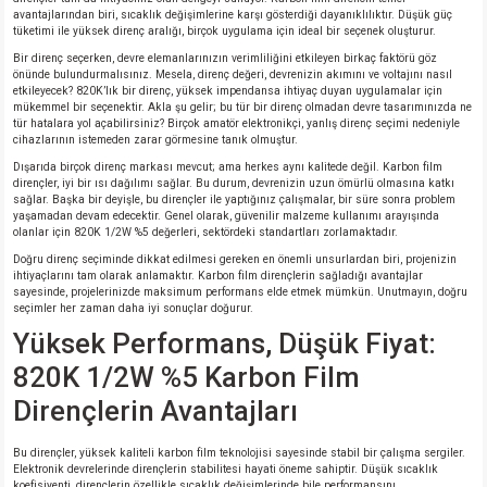
si
ansatör
 Kılıf
avantajlarından biri, sıcaklık değişimlerine karşı gösterdiği dayanıklılıktır. Düşük güç
tüketimi ile yüksek direnç aralığı, birçok uygulama için ideal bir seçenek oluşturur.
Bir direnç seçerken, devre elemanlarınızın verimliliğini etkileyen birkaç faktörü göz
si
a Tipi Kondansatör
 Kılıf
önünde bulundurmalısınız. Mesela, direnç değeri, devrenizin akımını ve voltajını nasıl
etkileyecek? 820K’lık bir direnç, yüksek impendansa ihtiyaç duyan uygulamalar için
mükemmel bir seçenektir. Akla şu gelir; bu tür bir direnç olmadan devre tasarımınızda ne
risi
Tipi Kondansatör
 Kılıf
tür hatalara yol açabilirsiniz? Birçok amatör elektronikçi, yanlış direnç seçimi nedeniyle
cihazlarının istemeden zarar görmesine tanık olmuştur.
si
nsatör
 Kılıf
Dışarıda birçok direnç markası mevcut; ama herkes aynı kalitede değil. Karbon film
dirençler, iyi bir ısı dağılımı sağlar. Bu durum, devrenizin uzun ömürlü olmasına katkı
sağlar. Başka bir deyişle, bu dirençler ile yaptığınız çalışmalar, bir süre sonra problem
yaşamadan devam edecektir. Genel olarak, güvenilir malzeme kullanımı arayışında
si
r 1206 Kılıf
Kılıf
olanlar için 820K 1/2W %5 değerleri, sektördeki standartları zorlamaktadır.
Doğru direnç seçiminde dikkat edilmesi gereken en önemli unsurlardan biri, projenizin
si
 402 Kılıf
Kılıf
ihtiyaçlarını tam olarak anlamaktır. Karbon film dirençlerin sağladığı avantajlar
sayesinde, projelerinizde maksimum performans elde etmek mümkün. Unutmayın, doğru
seçimler her zaman daha iyi sonuçlar doğurur.
isi
 603 Kılıf
Kılıf
Yüksek Performans, Düşük Fiyat:
820K 1/2W %5 Karbon Film
si
 805 Kılıf
5W
Dirençlerin Avantajları
isi
nsatör
W
Bu dirençler, yüksek kaliteli karbon film teknolojisi sayesinde stabil bir çalışma sergiler.
Elektronik devrelerinde dirençlerin stabilitesi hayati öneme sahiptir. Düşük sıcaklık
si
atör
W
koefisiyenti, dirençlerin özellikle sıcaklık değişimlerinde bile performansını