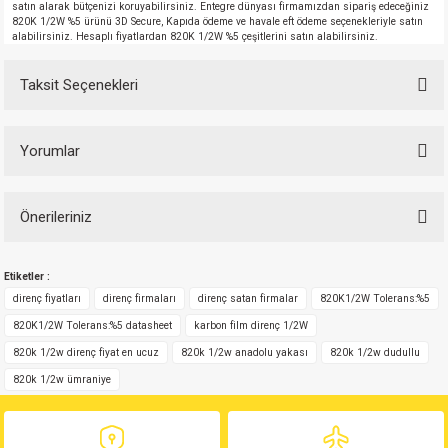
satın alarak bütçenizi koruyabilirsiniz. Entegre dünyası firmamızdan sipariş edeceğiniz
820K 1/2W %5 ürünü 3D Secure, Kapıda ödeme ve havale eft ödeme seçenekleriyle satın
alabilirsiniz. Hesaplı fiyatlardan 820K 1/2W %5 çeşitlerini satın alabilirsiniz.
Taksit Seçenekleri
Yorumlar
Önerileriniz
Bu ürüne ilk yorumu siz yapın!
Bu ürünün fiyat bilgisi, resim, ürün açıklamalarında ve diğer konularda
Etiketler :
yetersiz gördüğünüz noktaları öneri formunu kullanarak tarafımıza
Yorum Yaz
iletebilirsiniz.
direnç fiyatları
direnç firmaları
direnç satan firmalar
820K1/2W Tolerans:%5
Görüş ve önerileriniz için teşekkür ederiz.
820K1/2W Tolerans:%5 datasheet
karbon film direnç 1/2W
820k 1/2w direnç fiyat en ucuz
820k 1/2w anadolu yakası
820k 1/2w dudullu
Ürün resmi kalitesiz, bozuk veya görüntülenemiyor.
820k 1/2w ümraniye
Ürün açıklamasında eksik bilgiler bulunuyor.
Ürün bilgilerinde hatalar bulunuyor.