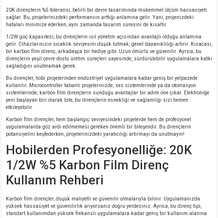
20K dirençlerin %5 toleransı, belirli bir devre tasarımında mükemmel ölçüm hassasiyeti
sağlar. Bu, projelerinizdeki performansın arttığı anlamına gelir. Yani, projenizdeki
hataları minimize ederken, aynı zamanda tasarım süresini de kısaltır.
1/2W güç kapasitesi, bu dirençlerin ısıl yönetim açısından avantajlı olduğu anlamına
gelir. Cihazlarınızın sıcaklık seviyesini düşük tutmak, genel dayanıklılığı artırır. Kısacası,
bir karbon film direnç, arkadaşça bir hediye gibi: Uzun ömürlü ve güvenilir. Ayrıca, bu
dirençlerin yeşil çevre dostu üretim süreçleri sayesinde, sürdürülebilir uygulamalara katkı
sağladığını unutmamak gerek.
Bu dirençler, hobi projelerinden endüstriyel uygulamalara kadar geniş bir yelpazede
kullanılır. Microcontroller tabanlı projelerinizde, ses sistemlerinde ya da otomasyon
sistemlerinde, karbon film dirençlerin sunduğu avantajlar bir adım öne çıkar. Elektroniğe
yeni başlayan biri olarak bile, bu dirençlerin esnekliği ve sağlamlığı sizi hemen
etkileyebilir.
Karbon film dirençler, hem başlangıç seviyesindeki projelerde hem de profesyonel
uygulamalarda göz ardı edilmemesi gereken önemli bir bileşendir. Bu dirençlerin
potansiyelini keşfederken, projelerinizdeki yaratıcılığı artırmayı da unutmayın!
Hobilerden Profesyonelliğe: 20K
1/2W %5 Karbon Film Direnç
Kullanım Rehberi
Karbon film dirençler, düşük maliyetli ve güvenilir olmalarıyla bilinir. Uygulamanızda
yüksek hassasiyet ve güvenilirlik arıyorsanız doğru yerdesiniz. Ayrıca, bu direnç tipi,
standart kullanımdan yüksek frekanslı uygulamalara kadar geniş bir kullanım alanına