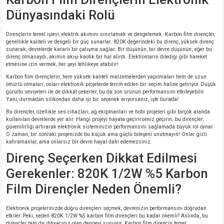
si
nsatörler
ç 25W
od
Dünyasındaki Rolü
ndansatör
ç 3W
ç
Dirençlerin temel işlevi, elektrik akımını sınırlamak ve dengelemek. Karbon film dirençler,
genellikle kaliteli ve dengeli bir güç sunarlar. 820K değerindeki bu direnç, yüksek direnç
sunarak, devrelerde kararlı bir çalışma sağlar. Bir düşünün, bir devre düşünün; eğer bu
ver
d Kondansatörler
ç 4W
direnç olmasaydı, akımın akışı kaotik bir hal alırdı. Elektronların dilediği gibi hareket
etmesine izin vermek, her şeyi tehlikeye atabilir!
Karbon film dirençlerin, hem yüksek kaliteli malzemelerden yapılmaları hem de uzun
si
ansatör
ç 6W
ömürlü olmaları, onları elektronik projelerde tercih edilen bir seçim haline getiriyor. Düşük
gürültü seviyeleri ile de dikkat çekerler, bu da son ürünün performansını etkileyebilir.
Yani, durmadan silikondan daha iyi bir seçenek arıyorsanız, işte burada!
si
Kondansatör
ç 7W
d
Bu dirençler, özellikle ses cihazları, ağ ekipmanları ve hobi projeleri gibi birçok alanda
kullanılan devrelerde yer alır. Hangi projeyi hayata geçirirseniz geçirin; bu dirençler,
güvenilirliği artırarak elektronik sisteminizin performansını sağlamada büyük rol oynar.
isi
ansatör
ç 8W
O zaman, bir sonraki projenizde bu küçük ama güçlü bileşeni unutmayın! Onlar gizli
kahramanlar, ama onlarsız bir devre hayal dahi edemezsiniz.
si
ster AXİAL Kondansatör
ç 9W
Direnç Seçerken Dikkat Edilmesi
Gerekenler: 820K 1/2W %5 Karbon
risi
ndansatörler
Film Dirençler Neden Önemli?
isi
atör
Elektronik projelerinizde doğru dirençleri seçmek, devrenizin performansını doğrudan
etkiler. Peki, neden 820K 1/2W %5 karbon film dirençleri bu kadar önemli? Aslında, bu
dirençler tam da ihtiyacınız olan dengeyi sunuyor. Karbon film direncin temel