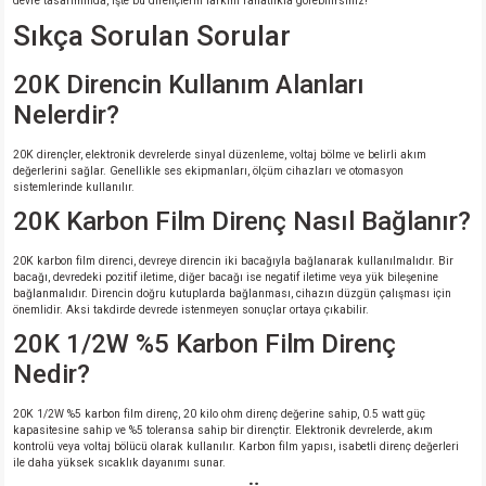
devre tasarımında, işte bu dirençlerin farkını rahatlıkla görebilirsiniz!
Sıkça Sorulan Sorular
20K Direncin Kullanım Alanları
Nelerdir?
20K dirençler, elektronik devrelerde sinyal düzenleme, voltaj bölme ve belirli akım
değerlerini sağlar. Genellikle ses ekipmanları, ölçüm cihazları ve otomasyon
sistemlerinde kullanılır.
20K Karbon Film Direnç Nasıl Bağlanır?
20K karbon film direnci, devreye direncin iki bacağıyla bağlanarak kullanılmalıdır. Bir
bacağı, devredeki pozitif iletime, diğer bacağı ise negatif iletime veya yük bileşenine
bağlanmalıdır. Direncin doğru kutuplarda bağlanması, cihazın düzgün çalışması için
önemlidir. Aksi takdirde devrede istenmeyen sonuçlar ortaya çıkabilir.
20K 1/2W %5 Karbon Film Direnç
Nedir?
20K 1/2W %5 karbon film direnç, 20 kilo ohm direnç değerine sahip, 0.5 watt güç
kapasitesine sahip ve %5 toleransa sahip bir dirençtir. Elektronik devrelerde, akım
kontrolü veya voltaj bölücü olarak kullanılır. Karbon film yapısı, isabetli direnç değerleri
ile daha yüksek sıcaklık dayanımı sunar.