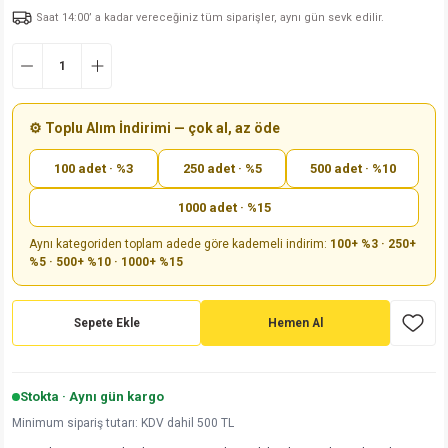
Saat 14:00’ a kadar vereceğiniz tüm siparişler, aynı gün sevk edilir.
md
risi
Klemens 180C
nsatör
erisi
renç %5 2W
Kılıf
risi
Klemens 90C
atör
risi
enç 1/8w
Kılıf
i
satör
risi
enç %1 1/2W
k kapasitör
⚙️ Toplu Alım İndirimi — çok al, az öde
100 adet · %3
250 adet · %5
500 adet · %10
si
atör
risi
enç %1 1/4W
1000 adet · %15
si
tör
risi
renç 1/2W
ad
iyot
Aynı kategoriden toplam adede göre kademeli indirim:
100+ %3 · 250+
%5 · 500+ %10 · 1000+ %15
si
atör
Serisi
renç 10W
isi
satör
Serisi
enç 1W
r 1206 Kılıf
Sepete Ekle
Hemen Al
 Serisi,45 Serisi
atör
Serisi
renç 20W
 1206 Kılıf - 25 Adet
iyot
Stokta · Aynı gün kargo
risi
tör
isi
enç 2W
 402 Kılıf
Minimum sipariş tutarı: KDV dahil 500 TL