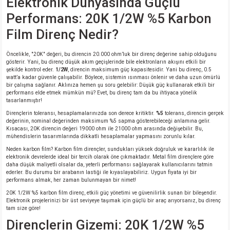
Elektronik Dünyasında Güçlü
Performans: 20K 1/2W %5 Karbon
Film Direnç Nedir?
Öncelikle, "20K" değeri, bu direncin 20.000 ohm’luk bir direnç değerine sahip olduğunu
gösterir. Yani, bu direnç düşük akım geçişlerinde bile elektronların akışını etkili bir
şekilde kontrol eder.
1/2W
, direncin maksimum güç kapasitesidir. Yani bu direnç, 0.5
watt’a kadar güvenle çalışabilir. Böylece, sistemin ısınması önlenir ve daha uzun ömürlü
bir çalışma sağlanır. Aklınıza hemen şu soru gelebilir: Düşük güç kullanarak etkili bir
performans elde etmek mümkün mü? Evet, bu direnç tam da bu ihtiyaca yönelik
tasarlanmıştır!
Dirençlerin toleransı, hesaplamalarınızda son derece kritiktir.
%5
tolerans, direncin gerçek
değerinin, nominal değerinden maksimum %5 sapma gösterebileceği anlamına gelir.
Kısacası, 20K direncin değeri 19000 ohm ile 21000 ohm arasında değişebilir. Bu,
mühendislerin tasarımlarında dikkatli hesaplamalar yapmasını zorunlu kılar.
Neden karbon film? Karbon film dirençler, sundukları yüksek doğruluk ve kararlılık ile
elektronik devrelerde ideal bir tercih olarak öne çıkmaktadır. Metal film dirençlere göre
daha düşük maliyetli olsalar da, yeterli performansı sağlayarak kullanıcılarını tatmin
ederler. Bu durumu bir arabanın lastiği ile kıyaslayabiliriz. Uygun fiyata iyi bir
performans almak, her zaman bulunmayan bir nimet!
20K 1/2W %5 karbon film direnç, etkili güç yönetimi ve güvenilirlik sunan bir bileşendir.
Elektronik projelerinizi bir üst seviyeye taşımak için güçlü bir araç arıyorsanız, bu direnç
tam size göre!
Dirençlerin Gizemi: 20K 1/2W %5