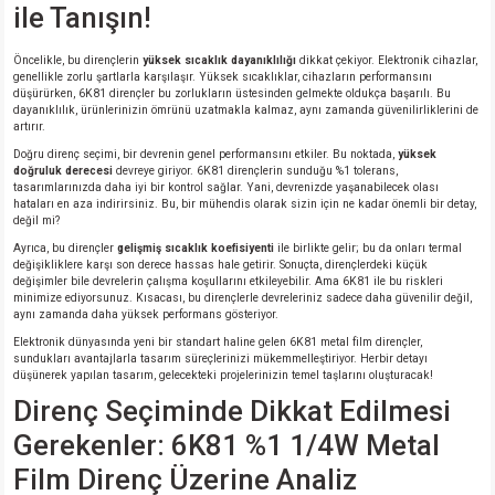
si
ansatör
 Kılıf
ile Tanışın!
si
a Tipi Kondansatör
 Kılıf
Öncelikle, bu dirençlerin
yüksek sıcaklık dayanıklılığı
dikkat çekiyor. Elektronik cihazlar,
genellikle zorlu şartlarla karşılaşır. Yüksek sıcaklıklar, cihazların performansını
düşürürken, 6K81 dirençler bu zorlukların üstesinden gelmekte oldukça başarılı. Bu
dayanıklılık, ürünlerinizin ömrünü uzatmakla kalmaz, aynı zamanda güvenilirliklerini de
risi
Tipi Kondansatör
 Kılıf
artırır.
Doğru direnç seçimi, bir devrenin genel performansını etkiler. Bu noktada,
yüksek
si
nsatör
 Kılıf
doğruluk derecesi
devreye giriyor. 6K81 dirençlerin sunduğu %1 tolerans,
tasarımlarınızda daha iyi bir kontrol sağlar. Yani, devrenizde yaşanabilecek olası
hataları en aza indirirsiniz. Bu, bir mühendis olarak sizin için ne kadar önemli bir detay,
değil mi?
si
r 1206 Kılıf
Kılıf
Ayrıca, bu dirençler
gelişmiş sıcaklık koefisiyenti
ile birlikte gelir; bu da onları termal
değişikliklere karşı son derece hassas hale getirir. Sonuçta, dirençlerdeki küçük
si
 402 Kılıf
Kılıf
değişimler bile devrelerin çalışma koşullarını etkileyebilir. Ama 6K81 ile bu riskleri
minimize ediyorsunuz. Kısacası, bu dirençlerle devreleriniz sadece daha güvenilir değil,
aynı zamanda daha yüksek performans gösteriyor.
isi
 603 Kılıf
Kılıf
Elektronik dünyasında yeni bir standart haline gelen 6K81 metal film dirençler,
sundukları avantajlarla tasarım süreçlerinizi mükemmelleştiriyor. Herbir detayı
düşünerek yapılan tasarım, gelecekteki projelerinizin temel taşlarını oluşturacak!
si
 805 Kılıf
5W
Direnç Seçiminde Dikkat Edilmesi
Gerekenler: 6K81 %1 1/4W Metal
isi
nsatör
W
Film Direnç Üzerine Analiz
si
atör
W