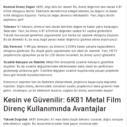
Nominal Direnç Değeri
: 6K81, bilgi dolu bir rakam! Bu, direnç değerinin tam olarak 6.81
kOhm olduğunu belirtir. Elektronik devrelerinize entegre ederken, bu değerin ne kadar
isi
kritik olduğunu düşünün. Yanlış bir değer, devrenizi etkileyebilir. Yani, doğru tercihi
yapmanız şart!
Tolerans
: %1 tolerans, direncin tam olarak belirtilen değere ne kadar yakın kalacağını
si
ifade eder. Yani, bu direnç 6.81 kOhm'luk değerden sadece %1 sapma gösterebilir.
Yüksek hassasiyet gerektiren uygulamalar için harika bir seçenek olduğunu düşünün.
Bu da demektir ki, bir avuç kağıt parası kadar değerinizi güvence altına alıyorsunuz!
isi
Güç Derecesi
: 1/4W güç derecesi, bu direncin 0.25W’a kadar çalışma kapasiteleniz
olduğunu gösteriyor. Bu, düşük güçlü uygulamalar için ideal bir seçenek. Yani, HDTV
isi
projelerinizle uğraşırken ya da bir LED devresi kurarken, bu direnç işinizi görecektir.
Sıcaklık Katsayısı ve Stabilite
: Metal film dirençlerde sıcaklık katsayısı genellikle
düşüktür. Bu da sıcaklık değişimlerinden etkilenmeden daha stabil bir performans
risi
göstereceği anlamına gelir. Özellikle değişken sıcaklık koşullarında çalışan projelerde
bunu göz önünde bulundurmalısınız.
Direncinizi seçerken tüm bu faktörlere dikkat etmek, projenizin başarısıyla doğrudan
risi
ilişkilidir. Doğru direnç, devrenizdeki zorlukları azaltır, projelerinizi daha güvenilir hale
getirir. Unutmayın, iyi bir elektronik tasarım, sağlam bir direnç seçiminden başlar!
si
Kesin ve Güvenilir: 6K81 Metal Film
Direnç Kullanımında Avantajlar
si
Yüksek Doğruluk
: 6K81 dirençleri, %1 veya daha düşük tolerans sunarak, doğru sonuçlar
elde etmenizi sağlar. Bu, tasarımlarınızdaki hata payını minimize eder.
risi