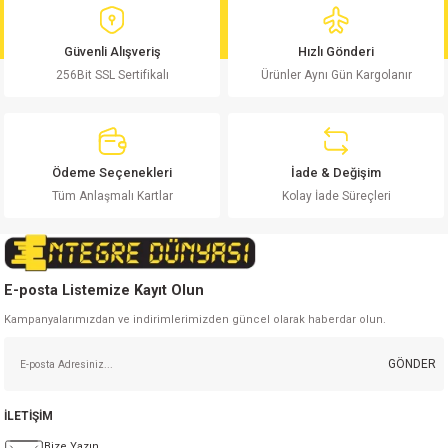
Ürün resmi kalitesiz, bozuk veya görüntülenemiyor.
Ürün açıklamasında eksik bilgiler bulunuyor.
Güvenli Alışveriş
Hızlı Gönderi
Ürün bilgilerinde hatalar bulunuyor.
256Bit SSL Sertifikalı
Ürünler Aynı Gün Kargolanır
Ürün fiyatı diğer sitelerden daha pahalı.
Bu ürüne benzer farklı alternatifler olmalı.
Ödeme Seçenekleri
İade & Değişim
Tüm Anlaşmalı Kartlar
Kolay İade Süreçleri
Gönder
E-posta Listemize Kayıt Olun
Kampanyalarımızdan ve indirimlerimizden güncel olarak haberdar olun.
GÖNDER
İLETİŞİM
Bize Yazın