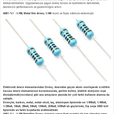
dikkat edilmelidir. Uygulamanıza uygun direnç türünü ve özelliklerini belirlemek,
devrenizin performansını ve güvenilirliğini artırır.
6K81-%1 -1/4W, Metal film direnç 1/4W
resmi ve fiyatı sitemize eklenmiştir.
Elektronik devre elemanlarından Direnç; devreden geçen akımı sınırlayarak özellikle
hassas devre elemanlarının korunmasında, gerilim bölme, elektrik enerjisini ısıya
dönüştürmek(rezistans) gibi ana amaçların yanında bir çok farklı kullanım alanına da
sahiptir.
Dirençler, karbon, metal, metal-oksit, taş, alüminyum tiplerinde ve 1/8Watt, 1/4Watt,
1/2Watt, 1Watt, 2Watt, 5Watt, 10Watt, 25Watt, 50Watt vb güçlerinde, Dip veya SMD kılıf
tiplerinde ve farklı boyutlarda üretilmektedir.
6K81-%1 -1/4W Metalfilm Direnç ürününü uygun fiyat avantajı ile üye olmadan veya