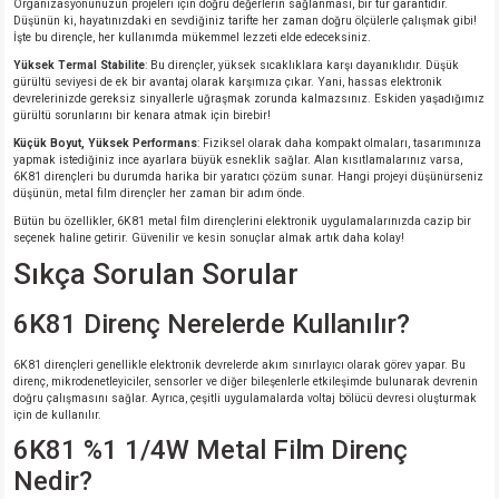
Organizasyonunuzun projeleri için doğru değerlerin sağlanması, bir tür garantidir.
Düşünün ki, hayatınızdaki en sevdiğiniz tarifte her zaman doğru ölçülerle çalışmak gibi!
İşte bu dirençle, her kullanımda mükemmel lezzeti elde edeceksiniz.
isi
Yüksek Termal Stabilite
: Bu dirençler, yüksek sıcaklıklara karşı dayanıklıdır. Düşük
gürültü seviyesi de ek bir avantaj olarak karşımıza çıkar. Yani, hassas elektronik
devrelerinizde gereksiz sinyallerle uğraşmak zorunda kalmazsınız. Eskiden yaşadığımız
erisi
gürültü sorunlarını bir kenara atmak için birebir!
Küçük Boyut, Yüksek Performans
: Fiziksel olarak daha kompakt olmaları, tasarımınıza
releri
yapmak istediğiniz ince ayarlara büyük esneklik sağlar. Alan kısıtlamalarınız varsa,
6K81 dirençleri bu durumda harika bir yaratıcı çözüm sunar. Hangi projeyi düşünürseniz
düşünün, metal film dirençler her zaman bir adım önde.
P MARKA)
Bütün bu özellikler, 6K81 metal film dirençlerini elektronik uygulamalarınızda cazip bir
seçenek haline getirir. Güvenilir ve kesin sonuçlar almak artık daha kolay!
Sıkça Sorulan Sorular
6K81 Direnç Nerelerde Kullanılır?
6K81 dirençleri genellikle elektronik devrelerde akım sınırlayıcı olarak görev yapar. Bu
direnç, mikrodenetleyiciler, sensorler ve diğer bileşenlerle etkileşimde bulunarak devrenin
doğru çalışmasını sağlar. Ayrıca, çeşitli uygulamalarda voltaj bölücü devresi oluşturmak
için de kullanılır.
6K81 %1 1/4W Metal Film Direnç
Nedir?