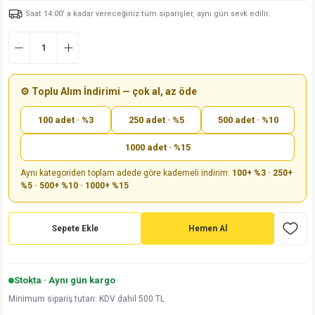
Saat 14:00’ a kadar vereceğiniz tüm siparişler, aynı gün sevk edilir.
md
risi
Klemens 180C
nsatör
erisi
renç %5 2W
Kılıf
risi
Klemens 90C
atör
risi
enç 1/8w
Kılıf
i
satör
risi
enç %1 1/2W
k kapasitör
⚙️ Toplu Alım İndirimi — çok al, az öde
100 adet · %3
250 adet · %5
500 adet · %10
si
atör
risi
enç %1 1/4W
1000 adet · %15
si
tör
risi
renç 1/2W
ad
iyot
Aynı kategoriden toplam adede göre kademeli indirim:
100+ %3 · 250+
%5 · 500+ %10 · 1000+ %15
si
atör
Serisi
renç 10W
isi
satör
Serisi
enç 1W
r 1206 Kılıf
Sepete Ekle
Hemen Al
 Serisi,45 Serisi
atör
Serisi
renç 20W
 1206 Kılıf - 25 Adet
iyot
Stokta · Aynı gün kargo
risi
tör
isi
enç 2W
 402 Kılıf
Minimum sipariş tutarı: KDV dahil 500 TL