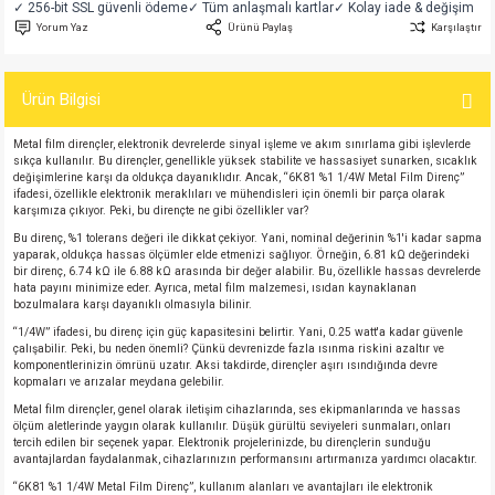
✓ 256-bit SSL güvenli ödeme
✓ Tüm anlaşmalı kartlar
✓ Kolay iade & değişim
si
atör
Serisi
enç 3W
 603 Kılıf
Yorum Yaz
Ürünü Paylaş
Karşılaştır
si
satör
erisi
enç 4W
 603 Kılıf - 25 Adet
Ürün Bilgisi
4 Serisi,27 Serisi,93 Serisi
atör
Serisi
enç 5W
 805 Kılıf
Metal film dirençler, elektronik devrelerde sinyal işleme ve akım sınırlama gibi işlevlerde
sıkça kullanılır. Bu dirençler, genellikle yüksek stabilite ve hassasiyet sunarken, sıcaklık
değişimlerine karşı da oldukça dayanıklıdır. Ancak, “6K81 %1 1/4W Metal Film Direnç”
tör
 Serisi
ç 10W
 805 Kılıf - 25 Adet
ifadesi, özellikle elektronik meraklıları ve mühendisleri için önemli bir parça olarak
karşımıza çıkıyor. Peki, bu dirençte ne gibi özellikler var?
erisi
atör
erisi
ç 11W
d
Bu direnç, %1 tolerans değeri ile dikkat çekiyor. Yani, nominal değerinin %1'i kadar sapma
yaparak, oldukça hassas ölçümler elde etmenizi sağlıyor. Örneğin, 6.81 kΩ değerindeki
bir direnç, 6.74 kΩ ile 6.88 kΩ arasında bir değer alabilir. Bu, özellikle hassas devrelerde
hata payını minimize eder. Ayrıca, metal film malzemesi, ısıdan kaynaklanan
isi
satör
ç 13W
bozulmalara karşı dayanıklı olmasıyla bilinir.
“1/4W” ifadesi, bu direnç için güç kapasitesini belirtir. Yani, 0.25 watt'a kadar güvenle
isi
atör
ç 14W
çalışabilir. Peki, bu neden önemli? Çünkü devrenizde fazla ısınma riskini azaltır ve
komponentlerinizin ömrünü uzatır. Aksi takdirde, dirençler aşırı ısındığında devre
kopmaları ve arızalar meydana gelebilir.
i
satör
ç 15W
Metal film dirençler, genel olarak iletişim cihazlarında, ses ekipmanlarında ve hassas
ölçüm aletlerinde yaygın olarak kullanılır. Düşük gürültü seviyeleri sunmaları, onları
tercih edilen bir seçenek yapar. Elektronik projelerinizde, bu dirençlerin sunduğu
isi
atör
ç 17W
iyot
avantajlardan faydalanmak, cihazlarınızın performansını artırmanıza yardımcı olacaktır.
“6K81 %1 1/4W Metal Film Direnç”, kullanım alanları ve avantajları ile elektronik