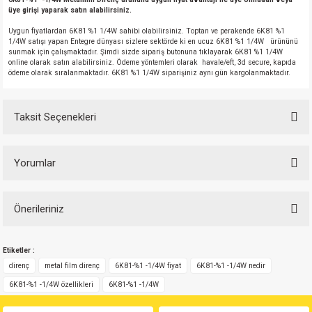
üye girişi yaparak satın alabilirsiniz.
Uygun fiyatlardan 6K81 %1 1/4W sahibi olabilirsiniz. Toptan ve perakende 6K81 %1
1/4W satışı yapan Entegre dünyası sizlere sektörde ki en ucuz 6K81 %1 1/4W ürününü
sunmak için çalışmaktadır. Şimdi sizde sipariş butonuna tıklayarak 6K81 %1 1/4W
online olarak satın alabilirsiniz. Ödeme yöntemleri olarak havale/eft, 3d secure, kapıda
ödeme olarak sıralanmaktadır. 6K81 %1 1/4W siparişiniz aynı gün kargolanmaktadır.
Taksit Seçenekleri
Yorumlar
Önerileriniz
Bu ürüne ilk yorumu siz yapın!
Bu ürünün fiyat bilgisi, resim, ürün açıklamalarında ve diğer konularda
Etiketler :
yetersiz gördüğünüz noktaları öneri formunu kullanarak tarafımıza
Yorum Yaz
iletebilirsiniz.
direnç
metal film direnç
6K81-%1 -1/4W fiyat
6K81-%1 -1/4W nedir
Görüş ve önerileriniz için teşekkür ederiz.
6K81-%1 -1/4W özellikleri
6K81-%1 -1/4W