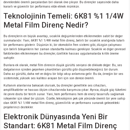
devrelerdeki önemli parçalardan biri olarak öne çıkıyor. Bu dirençler sayesinde daha
si
nsatörler
ç 25W
od
kararlı ve güvenilir bir performans elde etmek mümkün.
Teknolojinin Temeli: 6K81 %1 1/4W
ndansatör
ç 3W
ç
Metal Film Direnç Nedir?
ver
d Kondansatörler
ç 4W
Bu dirençlerin en büyük avantajı, sıcaklık değişimlerinden etkilenmeden sabit bir değer
sunmalarıdır. Yani, 6K81 %1 1/4W metal film direnç, belirli bir sıcaklık aralığında tutarlı
bir performans gösterir. Düşünün ki, bir otomobilin fren sistemi gibi, düzgün çalışması
si
ansatör
ç 6W
için belirli bileşenlerin her zaman standartta kalması gerekiyor. Sıcaklık ve diğer çevresel
faktörlerden etkilenmeyen bu dirençler, özellikle hassas uygulamalarda kritik öneme
sahiptir.
si
Kondansatör
ç 7W
d
Bunlara ek olarak, metal film direncin düşük gürültü seviyesi de dikkate değer. Bu, ses
dalgalarının içinden geçerken çıkardıkları gürültü gibi düşünebileceğiniz bir durum.
Daha az gürültü, daha net ve doğru bir bilgi akışı anlamına gelir. Bu da, örneğin bir ses
isi
ansatör
ç 8W
sisteminde, yüksek ses kalitesi arayan biri için son derece önemli.
Kullanım alanlarına bakacak olursak, bu dirençler genellikle ses cihazları,
si
ster AXİAL Kondansatör
ç 9W
amplifikatörler ve hassas ölçüm cihazlarında karşımıza çıkar. Ayrıca, düşük güç tüketimi
ile çevre dostu bir tercih sunar. Yani, hem performans hem de enerji tasarrufu sağlamak
isteyenler için ideal bir çözüm. Özetle, teknolojinin pek çok yönünde önemli bir yere sahip
olan 6K81 %1 1/4W metal film direnç, güvenilirlik ve performans sunarak gelecekteki
risi
ndansatörler
projelerinizi destekler.
Elektronik Dünyasında Yeni Bir
isi
atör
Standart: 6K81 Metal Film Direnç