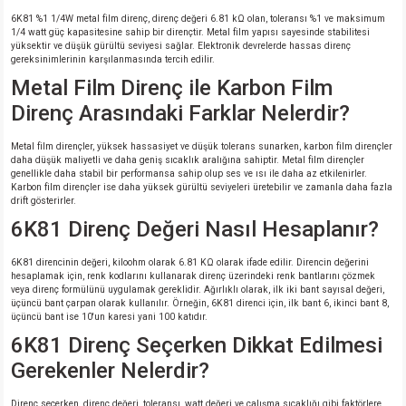
6K81 %1 1/4W metal film direnç, direnç değeri 6.81 kΩ olan, toleransı %1 ve maksimum
1/4 watt güç kapasitesine sahip bir dirençtir. Metal film yapısı sayesinde stabilitesi
yüksektir ve düşük gürültü seviyesi sağlar. Elektronik devrelerde hassas direnç
gereksinimlerinin karşılanmasında tercih edilir.
Metal Film Direnç ile Karbon Film
Direnç Arasındaki Farklar Nelerdir?
Metal film dirençler, yüksek hassasiyet ve düşük tolerans sunarken, karbon film dirençler
daha düşük maliyetli ve daha geniş sıcaklık aralığına sahiptir. Metal film dirençler
genellikle daha stabil bir performansa sahip olup ses ve ısı ile daha az etkilenirler.
Karbon film dirençler ise daha yüksek gürültü seviyeleri üretebilir ve zamanla daha fazla
drift gösterirler.
6K81 Direnç Değeri Nasıl Hesaplanır?
6K81 direncinin değeri, kiloohm olarak 6.81 KΩ olarak ifade edilir. Direncin değerini
hesaplamak için, renk kodlarını kullanarak direnç üzerindeki renk bantlarını çözmek
veya direnç formülünü uygulamak gereklidir. Ağırlıklı olarak, ilk iki bant sayısal değeri,
üçüncü bant çarpan olarak kullanılır. Örneğin, 6K81 direnci için, ilk bant 6, ikinci bant 8,
üçüncü bant ise 10'un karesi yani 100 katıdır.
6K81 Direnç Seçerken Dikkat Edilmesi
Gerekenler Nelerdir?
Direnç seçerken, direnç değeri, toleransı, watt değeri ve çalışma sıcaklığı gibi faktörlere