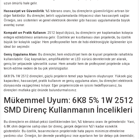
uzun ömürlü hale gelir.
Hassasiyet ve Güvenilirlik
: %5 tolerans oranı, bu dirençlerin güvenilirliğini artıran bir
isi
diğer faktördür. Bu dirençler, belirli uygulamalarda ihtiyacınız olan hassasiyeti sağlar.
Örneğin, ses sistemleri ve genel elektronik devreler gibi hassas uygulamalarda büyük
avantaj sunar.
si
Kompakt ve Pratik Kullanım
: 2512 boyut ölçüsü, bu dirençlerin yer kaplamadan kolayca
entegre edilebilmesi anlamına gelir. Özellikle yer kısıtlaması olan projelerde, bu özellik
büyük bir kolaylık sağlar. Hem profesyoneller hem de hobi elektroniğiyle ilgilenenler için
isi
ideal bir seçimdir.
Geniş Uygulama Alanı
: Bu dirençler, hem endüstriyel hem de kişisel projelerde rahatlıkla
kullanılabilir. Güç kaynakları, amplifikatörler ve LED sürücü devrelerinde yer alarak,
isi
geniş bir yelpazede işlevsellik sunar. Hem amatör hem de profesyonel projelerde sıkça
tercih edilme nedeni de bu çok yönlülüğüdür.
risi
6K8 5% 1W 2512 dirençleri, güçlü projelerin temel yapı taşlarını oluşturuyor. Yüksek güç
kapasitesi, hassasiyet, pratik kullanım ve geniş uygulama alanı, bu dirençleri elektronik
dünyasında vazgeçilmez kılıyor. Eğer projelerinizde en iyisini hedefliyorsanız, bu
dirençleri mutlaka göz önünde bulundurmalısınız.
risi
Mükemmel Uyum: 6K8 5% 1W 2512
si
SMD Direnç Kullanmanın İncelikleri
si
Bu dirençlerin en dikkat çekici özelliklerinden biri, %5 tolerans oranı ile gelmeleridir. Yani,
6.8K ohm değerine sahip olan bir direnç, gerçek değerinin %5’i kadar esneklik
gösterebilir. Bu özellik, tasarımcıların projelerinde hata payını minimize etmelerine
yardımcı olur. Örneğin, bir devrede yarattığınız ince ayarların her bir detayı çok önemlidir;
risi