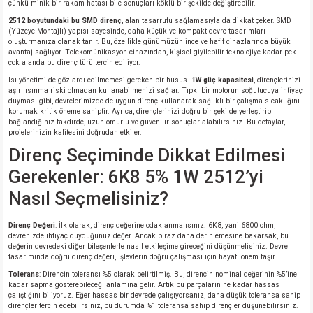
çünkü minik bir rakam hatası bile sonuçları köklü bir şekilde değiştirebilir.
2512 boyutundaki bu SMD direnç
, alan tasarrufu sağlamasıyla da dikkat çeker. SMD
isi
(Yüzeye Montajlı) yapısı sayesinde, daha küçük ve kompakt devre tasarımları
oluşturmanıza olanak tanır. Bu, özellikle günümüzün ince ve hafif cihazlarında büyük
avantaj sağlıyor. Telekomünikasyon cihazından, kişisel giyilebilir teknolojiye kadar pek
erisi
çok alanda bu direnç türü tercih ediliyor.
Isı yönetimi de göz ardı edilmemesi gereken bir husus.
1W güç kapasitesi
, dirençlerinizi
aşırı ısınma riski olmadan kullanabilmenizi sağlar. Tıpkı bir motorun soğutucuya ihtiyaç
releri
duyması gibi, devrelerimizde de uygun direnç kullanarak sağlıklı bir çalışma sıcaklığını
korumak kritik öneme sahiptir. Ayrıca, dirençlerinizi doğru bir şekilde yerleştirip
bağlandığınız takdirde, uzun ömürlü ve güvenilir sonuçlar alabilirsiniz. Bu detaylar,
P MARKA)
projelerinizin kalitesini doğrudan etkiler.
Direnç Seçiminde Dikkat Edilmesi
Gerekenler: 6K8 5% 1W 2512’yi
Nasıl Seçmelisiniz?
Direnç Değeri
: İlk olarak, direnç değerine odaklanmalısınız. 6K8, yani 6800 ohm,
devrenizde ihtiyaç duyduğunuz değer. Ancak biraz daha derinlemesine bakarsak, bu
değerin devredeki diğer bileşenlerle nasıl etkileşime gireceğini düşünmelisiniz. Devre
tasarımında doğru direnç değeri, işlevlerin doğru çalışması için hayati önem taşır.
Tolerans
: Direncin toleransı %5 olarak belirtilmiş. Bu, direncin nominal değerinin %5’ine
kadar sapma gösterebileceği anlamına gelir. Artık bu parçaların ne kadar hassas
çalıştığını biliyoruz. Eğer hassas bir devrede çalışıyorsanız, daha düşük toleransa sahip
dirençler tercih edebilirsiniz, bu durumda %1 toleransa sahip dirençler düşünebilirsiniz.