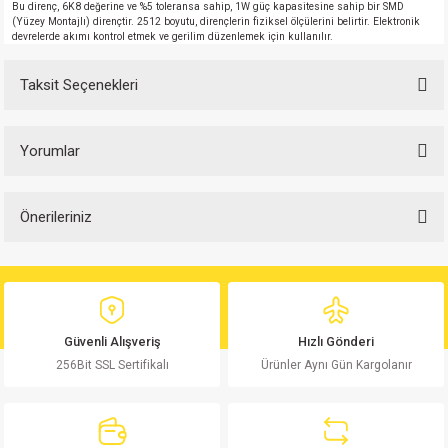
Bu direnç, 6K8 değerine ve %5 toleransa sahip, 1W güç kapasitesine sahip bir SMD
(Yüzey Montajlı) dirençtir. 2512 boyutu, dirençlerin fiziksel ölçülerini belirtir. Elektronik
devrelerde akımı kontrol etmek ve gerilim düzenlemek için kullanılır.
Taksit Seçenekleri
Yorumlar
Önerileriniz
Bu ürüne ilk yorumu siz yapın!
Bu ürünün fiyat bilgisi, resim, ürün açıklamalarında ve diğer konularda
yetersiz gördüğünüz noktaları öneri formunu kullanarak tarafımıza
Yorum Yaz
iletebilirsiniz.
Görüş ve önerileriniz için teşekkür ederiz.
Güvenli Alışveriş
Hızlı Gönderi
256Bit SSL Sertifikalı
Ürünler Aynı Gün Kargolanır
Ürün resmi kalitesiz, bozuk veya görüntülenemiyor.
Ürün açıklamasında eksik bilgiler bulunuyor.
Ürün bilgilerinde hatalar bulunuyor.