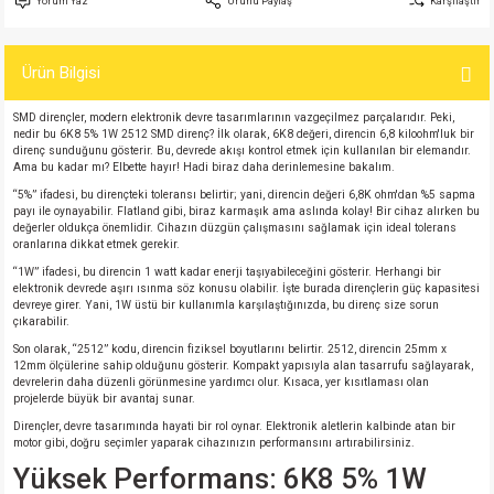
Yorum Yaz
Ürünü Paylaş
Karşılaştır
si
atör
Serisi
enç 3W
 603 Kılıf
Ürün Bilgisi
si
satör
erisi
enç 4W
 603 Kılıf - 25 Adet
SMD dirençler, modern elektronik devre tasarımlarının vazgeçilmez parçalarıdır. Peki,
4 Serisi,27 Serisi,93 Serisi
atör
Serisi
enç 5W
 805 Kılıf
nedir bu 6K8 5% 1W 2512 SMD direnç? İlk olarak, 6K8 değeri, direncin 6,8 kiloohm'luk bir
direnç sunduğunu gösterir. Bu, devrede akışı kontrol etmek için kullanılan bir elemandır.
Ama bu kadar mı? Elbette hayır! Hadi biraz daha derinlemesine bakalım.
tör
 Serisi
ç 10W
 805 Kılıf - 25 Adet
“5%” ifadesi, bu dirençteki toleransı belirtir; yani, direncin değeri 6,8K ohm'dan %5 sapma
payı ile oynayabilir. Flatland gibi, biraz karmaşık ama aslında kolay! Bir cihaz alırken bu
değerler oldukça önemlidir. Cihazın düzgün çalışmasını sağlamak için ideal tolerans
erisi
atör
erisi
ç 11W
d
oranlarına dikkat etmek gerekir.
“1W” ifadesi, bu direncin 1 watt kadar enerji taşıyabileceğini gösterir. Herhangi bir
elektronik devrede aşırı ısınma söz konusu olabilir. İşte burada dirençlerin güç kapasitesi
isi
satör
ç 13W
devreye girer. Yani, 1W üstü bir kullanımla karşılaştığınızda, bu direnç size sorun
çıkarabilir.
isi
atör
ç 14W
Son olarak, “2512” kodu, direncin fiziksel boyutlarını belirtir. 2512, direncin 25mm x
12mm ölçülerine sahip olduğunu gösterir. Kompakt yapısıyla alan tasarrufu sağlayarak,
devrelerin daha düzenli görünmesine yardımcı olur. Kısaca, yer kısıtlaması olan
projelerde büyük bir avantaj sunar.
i
satör
ç 15W
Dirençler, devre tasarımında hayati bir rol oynar. Elektronik aletlerin kalbinde atan bir
motor gibi, doğru seçimler yaparak cihazınızın performansını artırabilirsiniz.
isi
atör
ç 17W
iyot
Yüksek Performans: 6K8 5% 1W