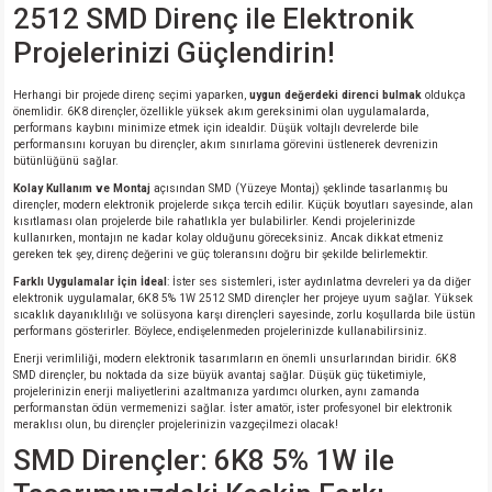
2512 SMD Direnç ile Elektronik
si
nsatörler
ç 25W
od
Projelerinizi Güçlendirin!
ndansatör
ç 3W
ç
Herhangi bir projede direnç seçimi yaparken,
uygun değerdeki direnci bulmak
oldukça
önemlidir. 6K8 dirençler, özellikle yüksek akım gereksinimi olan uygulamalarda,
ver
d Kondansatörler
ç 4W
performans kaybını minimize etmek için idealdir. Düşük voltajlı devrelerde bile
performansını koruyan bu dirençler, akım sınırlama görevini üstlenerek devrenizin
bütünlüğünü sağlar.
si
ansatör
ç 6W
Kolay Kullanım ve Montaj
açısından SMD (Yüzeye Montaj) şeklinde tasarlanmış bu
dirençler, modern elektronik projelerde sıkça tercih edilir. Küçük boyutları sayesinde, alan
kısıtlaması olan projelerde bile rahatlıkla yer bulabilirler. Kendi projelerinizde
si
Kondansatör
ç 7W
d
kullanırken, montajın ne kadar kolay olduğunu göreceksiniz. Ancak dikkat etmeniz
gereken tek şey, direnç değerini ve güç toleransını doğru bir şekilde belirlemektir.
Farklı Uygulamalar İçin İdeal
: İster ses sistemleri, ister aydınlatma devreleri ya da diğer
isi
ansatör
ç 8W
elektronik uygulamalar, 6K8 5% 1W 2512 SMD dirençler her projeye uyum sağlar. Yüksek
sıcaklık dayanıklılığı ve solüsyona karşı dirençleri sayesinde, zorlu koşullarda bile üstün
performans gösterirler. Böylece, endişelenmeden projelerinizde kullanabilirsiniz.
si
ster AXİAL Kondansatör
ç 9W
Enerji verimliliği, modern elektronik tasarımların en önemli unsurlarından biridir. 6K8
SMD dirençler, bu noktada da size büyük avantaj sağlar. Düşük güç tüketimiyle,
risi
ndansatörler
projelerinizin enerji maliyetlerini azaltmanıza yardımcı olurken, aynı zamanda
performanstan ödün vermemenizi sağlar. İster amatör, ister profesyonel bir elektronik
meraklısı olun, bu dirençler projelerinizin vazgeçilmezi olacak!
isi
atör
SMD Dirençler: 6K8 5% 1W ile