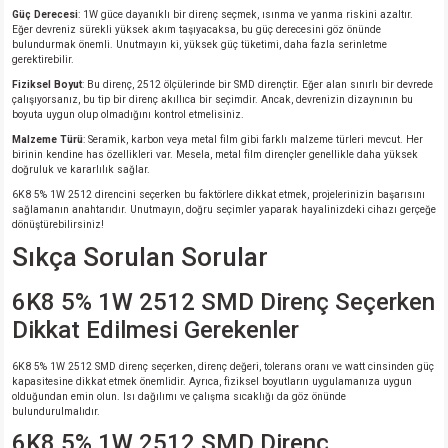
Güç Derecesi
: 1W güce dayanıklı bir direnç seçmek, ısınma ve yanma riskini azaltır.
Eğer devreniz sürekli yüksek akım taşıyacaksa, bu güç derecesini göz önünde
bulundurmak önemli. Unutmayın ki, yüksek güç tüketimi, daha fazla serinletme
gerektirebilir.
Fiziksel Boyut
: Bu direnç, 2512 ölçülerinde bir SMD dirençtir. Eğer alan sınırlı bir devrede
çalışıyorsanız, bu tip bir direnç akıllıca bir seçimdir. Ancak, devrenizin dizaynının bu
boyuta uygun olup olmadığını kontrol etmelisiniz.
Malzeme Türü
: Seramik, karbon veya metal film gibi farklı malzeme türleri mevcut. Her
birinin kendine has özellikleri var. Mesela, metal film dirençler genellikle daha yüksek
doğruluk ve kararlılık sağlar.
6K8 5% 1W 2512 direncini seçerken bu faktörlere dikkat etmek, projelerinizin başarısını
sağlamanın anahtarıdır. Unutmayın, doğru seçimler yaparak hayalinizdeki cihazı gerçeğe
dönüştürebilirsiniz!
Sıkça Sorulan Sorular
6K8 5% 1W 2512 SMD Direnç Seçerken
Dikkat Edilmesi Gerekenler
6K8 5% 1W 2512 SMD direnç seçerken, direnç değeri, tolerans oranı ve watt cinsinden güç
kapasitesine dikkat etmek önemlidir. Ayrıca, fiziksel boyutların uygulamanıza uygun
olduğundan emin olun. Isı dağılımı ve çalışma sıcaklığı da göz önünde
bulundurulmalıdır.
6K8 5% 1W 2512 SMD Direnç