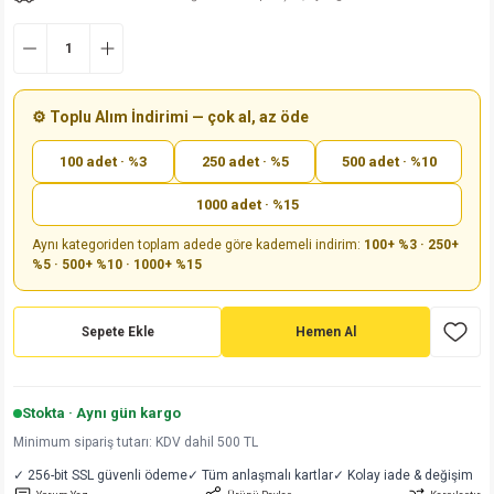
md
risi
Klemens 180C
nsatör
erisi
renç %5 2W
Kılıf
risi
Klemens 90C
atör
risi
enç 1/8w
Kılıf
⚙️ Toplu Alım İndirimi — çok al, az öde
i
satör
risi
enç %1 1/2W
k kapasitör
100 adet · %3
250 adet · %5
500 adet · %10
si
atör
risi
enç %1 1/4W
1000 adet · %15
Aynı kategoriden toplam adede göre kademeli indirim:
100+ %3 · 250+
si
tör
risi
renç 1/2W
ad
iyot
%5 · 500+ %10 · 1000+ %15
si
atör
Serisi
renç 10W
Sepete Ekle
Hemen Al
isi
satör
Serisi
enç 1W
r 1206 Kılıf
 Serisi,45 Serisi
atör
Serisi
renç 20W
 1206 Kılıf - 25 Adet
iyot
Stokta · Aynı gün kargo
Minimum sipariş tutarı: KDV dahil 500 TL
risi
tör
isi
enç 2W
 402 Kılıf
✓ 256-bit SSL güvenli ödeme
✓ Tüm anlaşmalı kartlar
✓ Kolay iade & değişim