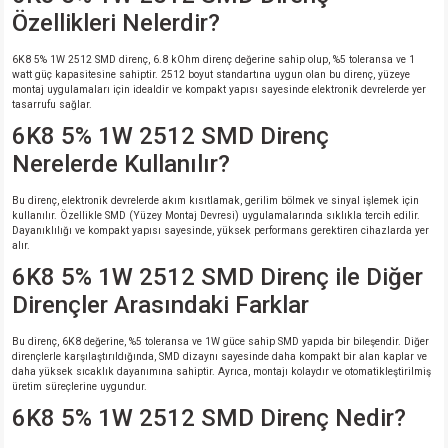
Özellikleri Nelerdir?
6K8 5% 1W 2512 SMD direnç, 6.8 kOhm direnç değerine sahip olup, %5 toleransa ve 1
watt güç kapasitesine sahiptir. 2512 boyut standartına uygun olan bu direnç, yüzeye
montaj uygulamaları için idealdir ve kompakt yapısı sayesinde elektronik devrelerde yer
tasarrufu sağlar.
6K8 5% 1W 2512 SMD Direnç
Nerelerde Kullanılır?
Bu direnç, elektronik devrelerde akım kısıtlamak, gerilim bölmek ve sinyal işlemek için
kullanılır. Özellikle SMD (Yüzey Montaj Devresi) uygulamalarında sıklıkla tercih edilir.
Dayanıklılığı ve kompakt yapısı sayesinde, yüksek performans gerektiren cihazlarda yer
alır.
6K8 5% 1W 2512 SMD Direnç ile Diğer
Dirençler Arasındaki Farklar
Bu direnç, 6K8 değerine, %5 toleransa ve 1W güce sahip SMD yapıda bir bileşendir. Diğer
dirençlerle karşılaştırıldığında, SMD dizaynı sayesinde daha kompakt bir alan kaplar ve
daha yüksek sıcaklık dayanımına sahiptir. Ayrıca, montajı kolaydır ve otomatikleştirilmiş
üretim süreçlerine uygundur.
6K8 5% 1W 2512 SMD Direnç Nedir?