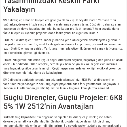
Tasarımınızdaki Keskin Farkı
si
ansatör
 Kılıf
Yakalayın
si
a Tipi Kondansatör
 Kılıf
SMD dirençler, standart bileşenlere göre çok daha küçük boyutlardadır. Yer tasarrufu
sağlarken, devrelerinizde ekstra alan yaratmanıza olanak tanır. Düşünün, daha az alan
kaplayan bir devre tasarladığınızda, bu ne kadar pratik bir avantaj! Aynı boyutta daha
risi
Tipi Kondansatör
 Kılıf
fazla bileşen ekleyebilir, projenizi daha fonksiyonel hale getirebilirsiniz.
6K8 5% 1W dirençler, 1 watt’a kadar yukarıda yer alan değerleri destekleyerek güvenilir
si
nsatör
 Kılıf
bir performans sunar. Bu, sıcaklık dalgalanmalarına karşı direnç gösterirken devrenizin
uzun ömürlü olmasını sağlar. Yani, tasarımınızda güvenlik önlemleri almak istiyorsanız,
bu dirençlerin işlevselliği elzemdir.
si
r 1206 Kılıf
Kılıf
Projenizin gereksinimlerine uygun doğru dirençleri seçmek, başarıya giden yolda atılacak
önemli bir adımdır. 6K8 dirençleri, hem düşük hem de yüksek akım gereksinimlerinizi
karşılayacak şekilde tasarlanmıştır. Çeşitli uygulamalarda esnekliği ile dikkat çeken bu
si
 402 Kılıf
Kılıf
dirençler, seçimlerinizi daha da kolaylaştırır.
SMD direncin sağladığı avantajları göz ardı edemezsiniz. 6K8 5% 1W dirençleri ile
tasarımınıza yapacağınız dokunuş, diğer projelerinizden fark yaratmanızı sağlayabilir.
isi
 603 Kılıf
Kılıf
Kendinizi kısıtlamadan, yaratıcılığınızı ve teknik bilginizi konuşturma zamanı!
Güçlü Dirençler, Güçlü Projeler: 6K8
si
 805 Kılıf
5W
5% 1W 2512’nin Avantajları
isi
nsatör
W
Yüksek Güç Kapasitesi
: 1W değerine sahip olan bu dirençler, yüksek güce sahip
devrelerde rahatlıkla kullanılabilir. Elektronik projelerinizde, dayanıklı bir direnç
kullanmak, tüm sistemin verimliliğini artırır. Bu sayede projeniz, daha az ısınarak daha
si
atör
W