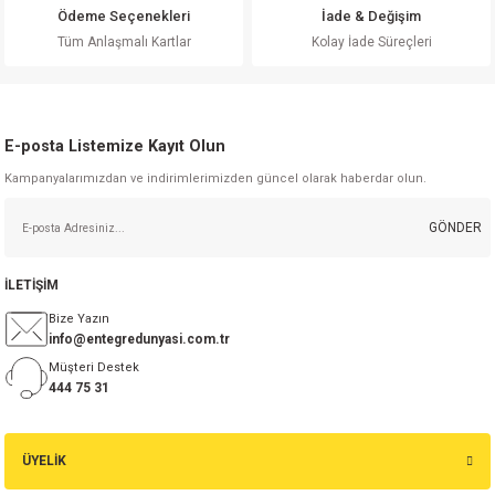
Ürün fiyatı diğer sitelerden daha pahalı.
Ödeme Seçenekleri
İade & Değişim
Bu ürüne benzer farklı alternatifler olmalı.
Tüm Anlaşmalı Kartlar
Kolay İade Süreçleri
E-posta Listemize Kayıt Olun
Kampanyalarımızdan ve indirimlerimizden güncel olarak haberdar olun.
Gönder
GÖNDER
İLETİŞİM
Bize Yazın
info@entegredunyasi.com.tr
Müşteri Destek
444 75 31
ÜYELİK