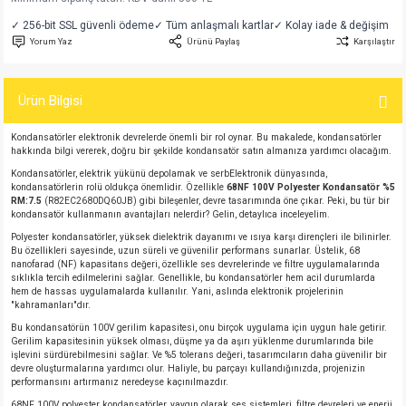
si
atör
Serisi
enç 3W
 603 Kılıf
✓ 256-bit SSL güvenli ödeme
✓ Tüm anlaşmalı kartlar
✓ Kolay iade & değişim
Yorum Yaz
Ürünü Paylaş
Karşılaştır
si
satör
erisi
enç 4W
 603 Kılıf - 25 Adet
Ürün Bilgisi
4 Serisi,27 Serisi,93 Serisi
atör
Serisi
enç 5W
 805 Kılıf
Kondansatörler elektronik devrelerde önemli bir rol oynar. Bu makalede, kondansatörler
tör
 Serisi
ç 10W
 805 Kılıf - 25 Adet
hakkında bilgi vererek, doğru bir şekilde kondansatör satın almanıza yardımcı olacağım.
Kondansatörler, elektrik yükünü depolamak ve serbElektronik dünyasında,
kondansatörlerin rolü oldukça önemlidir. Özellikle
68NF 100V Polyester Kondansatör %5
erisi
atör
erisi
ç 11W
d
RM:7.5
(R82EC2680DQ60JB) gibi bileşenler, devre tasarımında öne çıkar. Peki, bu tür bir
kondansatör kullanmanın avantajları nelerdir? Gelin, detaylıca inceleyelim.
Polyester kondansatörler, yüksek dielektrik dayanımı ve ısıya karşı dirençleri ile bilinirler.
isi
satör
ç 13W
Bu özellikleri sayesinde, uzun süreli ve güvenilir performans sunarlar. Üstelik, 68
nanofarad (NF) kapasitans değeri, özellikle ses devrelerinde ve filtre uygulamalarında
sıklıkla tercih edilmelerini sağlar. Genellikle, bu kondansatörler hem acil durumlarda
isi
atör
ç 14W
hem de hassas uygulamalarda kullanılır. Yani, aslında elektronik projelerinin
"kahramanları"dır.
Bu kondansatörün 100V gerilim kapasitesi, onu birçok uygulama için uygun hale getirir.
i
satör
ç 15W
Gerilim kapasitesinin yüksek olması, düşme ya da aşırı yüklenme durumlarında bile
işlevini sürdürebilmesini sağlar. Ve %5 tolerans değeri, tasarımcıların daha güvenilir bir
devre oluşturmalarına yardımcı olur. Haliyle, bu parçayı kullandığınızda, projenizin
isi
atör
ç 17W
iyot
performansını artırmanız neredeyse kaçınılmazdır.
68NF 100V polyester kondansatörler, yaygın olarak ses sistemleri, filtre devreleri ve enerji