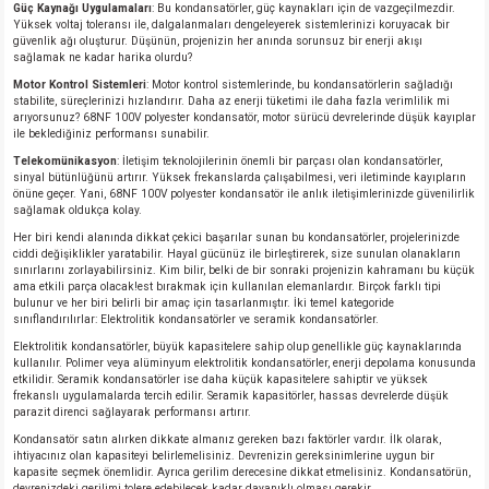
Güç Kaynağı Uygulamaları
: Bu kondansatörler, güç kaynakları için de vazgeçilmezdir.
Yüksek voltaj toleransı ile, dalgalanmaları dengeleyerek sistemlerinizi koruyacak bir
güvenlik ağı oluşturur. Düşünün, projenizin her anında sorunsuz bir enerji akışı
sağlamak ne kadar harika olurdu?
Motor Kontrol Sistemleri
: Motor kontrol sistemlerinde, bu kondansatörlerin sağladığı
stabilite, süreçlerinizi hızlandırır. Daha az enerji tüketimi ile daha fazla verimlilik mi
arıyorsunuz? 68NF 100V polyester kondansatör, motor sürücü devrelerinde düşük kayıplar
ile beklediğiniz performansı sunabilir.
Telekomünikasyon
: İletişim teknolojilerinin önemli bir parçası olan kondansatörler,
sinyal bütünlüğünü artırır. Yüksek frekanslarda çalışabilmesi, veri iletiminde kayıpların
önüne geçer. Yani, 68NF 100V polyester kondansatör ile anlık iletişimlerinizde güvenilirlik
sağlamak oldukça kolay.
Her biri kendi alanında dikkat çekici başarılar sunan bu kondansatörler, projelerinizde
ciddi değişiklikler yaratabilir. Hayal gücünüz ile birleştirerek, size sunulan olanakların
sınırlarını zorlayabilirsiniz. Kim bilir, belki de bir sonraki projenizin kahramanı bu küçük
ama etkili parça olacak!est bırakmak için kullanılan elemanlardır. Birçok farklı tipi
bulunur ve her biri belirli bir amaç için tasarlanmıştır. İki temel kategoride
sınıflandırılırlar: Elektrolitik kondansatörler ve seramik kondansatörler.
Elektrolitik kondansatörler, büyük kapasitelere sahip olup genellikle güç kaynaklarında
kullanılır. Polimer veya alüminyum elektrolitik kondansatörler, enerji depolama konusunda
etkilidir. Seramik kondansatörler ise daha küçük kapasitelere sahiptir ve yüksek
frekanslı uygulamalarda tercih edilir. Seramik kapasitörler, hassas devrelerde düşük
parazit direnci sağlayarak performansı artırır.
Kondansatör satın alırken dikkate almanız gereken bazı faktörler vardır. İlk olarak,
ihtiyacınız olan kapasiteyi belirlemelisiniz. Devrenizin gereksinimlerine uygun bir
kapasite seçmek önemlidir. Ayrıca gerilim derecesine dikkat etmelisiniz. Kondansatörün,
devrenizdeki gerilimi tolere edebilecek kadar dayanıklı olması gerekir.