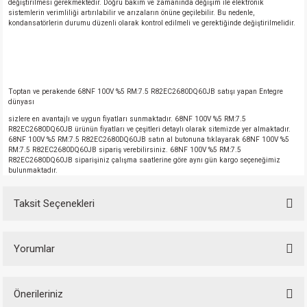
değiştirilmesi gerekmektedir. Doğru bakım ve zamanında değişim ile elektronik
sistemlerin verimliliği artırılabilir ve arızaların önüne geçilebilir. Bu nedenle,
kondansatörlerin durumu düzenli olarak kontrol edilmeli ve gerektiğinde değiştirilmelidir.
Toptan ve perakende 68NF 100V %5 RM:7.5 R82EC2680DQ60JB satışı yapan Entegre
dünyası
sizlere en avantajlı ve uygun fiyatları sunmaktadır. 68NF 100V %5 RM:7.5
R82EC2680DQ60JB ürünün fiyatları ve çeşitleri detaylı olarak sitemizde yer almaktadır.
68NF 100V %5 RM:7.5 R82EC2680DQ60JB satın al butonuna tıklayarak 68NF 100V %5
RM:7.5 R82EC2680DQ60JB sipariş verebilirsiniz. 68NF 100V %5 RM:7.5
R82EC2680DQ60JB siparişiniz çalışma saatlerine göre aynı gün kargo seçeneğimiz
bulunmaktadır.
Taksit Seçenekleri
Yorumlar
Önerileriniz
Bu ürüne ilk yorumu siz yapın!