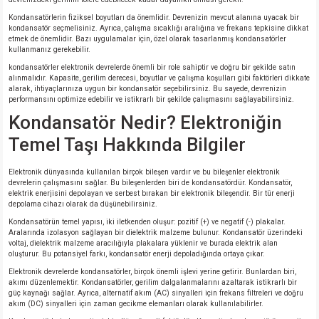
Kondansatörlerin fiziksel boyutları da önemlidir. Devrenizin mevcut alanına uyacak bir
kondansatör seçmelisiniz. Ayrıca, çalışma sıcaklığı aralığına ve frekans tepkisine dikkat
etmek de önemlidir. Bazı uygulamalar için, özel olarak tasarlanmış kondansatörler
kullanmanız gerekebilir.
kondansatörler elektronik devrelerde önemli bir role sahiptir ve doğru bir şekilde satın
alınmalıdır. Kapasite, gerilim derecesi, boyutlar ve çalışma koşulları gibi faktörleri dikkate
alarak, ihtiyaçlarınıza uygun bir kondansatör seçebilirsiniz. Bu sayede, devrenizin
performansını optimize edebilir ve istikrarlı bir şekilde çalışmasını sağlayabilirsiniz.
Kondansatör Nedir? Elektroniğin
Temel Taşı Hakkında Bilgiler
Elektronik dünyasında kullanılan birçok bileşen vardır ve bu bileşenler elektronik
devrelerin çalışmasını sağlar. Bu bileşenlerden biri de kondansatördür. Kondansatör,
elektrik enerjisini depolayan ve serbest bırakan bir elektronik bileşendir. Bir tür enerji
depolama cihazı olarak da düşünebilirsiniz.
Kondansatörün temel yapısı, iki iletkenden oluşur: pozitif (+) ve negatif (-) plakalar.
Aralarında izolasyon sağlayan bir dielektrik malzeme bulunur. Kondansatör üzerindeki
voltaj, dielektrik malzeme aracılığıyla plakalara yüklenir ve burada elektrik alan
oluşturur. Bu potansiyel farkı, kondansatör enerji depoladığında ortaya çıkar.
Elektronik devrelerde kondansatörler, birçok önemli işlevi yerine getirir. Bunlardan biri,
akımı düzenlemektir. Kondansatörler, gerilim dalgalanmalarını azaltarak istikrarlı bir
güç kaynağı sağlar. Ayrıca, alternatif akım (AC) sinyalleri için frekans filtreleri ve doğru
akım (DC) sinyalleri için zaman gecikme elemanları olarak kullanılabilirler.