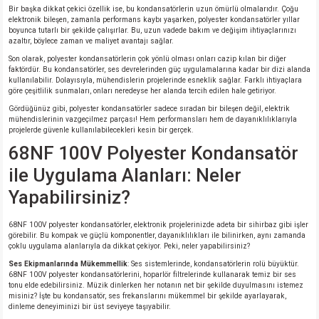
Bir başka dikkat çekici özellik ise, bu kondansatörlerin uzun ömürlü olmalarıdır. Çoğu
elektronik bileşen, zamanla performans kaybı yaşarken, polyester kondansatörler yıllar
boyunca tutarlı bir şekilde çalışırlar. Bu, uzun vadede bakım ve değişim ihtiyaçlarınızı
azaltır, böylece zaman ve maliyet avantajı sağlar.
Son olarak, polyester kondansatörlerin çok yönlü olması onları cazip kılan bir diğer
faktördür. Bu kondansatörler, ses devrelerinden güç uygulamalarına kadar bir dizi alanda
kullanılabilir. Dolayısıyla, mühendislerin projelerinde esneklik sağlar. Farklı ihtiyaçlara
göre çeşitlilik sunmaları, onları neredeyse her alanda tercih edilen hale getiriyor.
Gördüğünüz gibi, polyester kondansatörler sadece sıradan bir bileşen değil, elektrik
mühendislerinin vazgeçilmez parçası! Hem performansları hem de dayanıklılıklarıyla
projelerde güvenle kullanılabilecekleri kesin bir gerçek.
68NF 100V Polyester Kondansatör
ile Uygulama Alanları: Neler
Yapabilirsiniz?
68NF 100V polyester kondansatörler, elektronik projelerinizde adeta bir sihirbaz gibi işler
görebilir. Bu kompak ve güçlü komponentler, dayanıklılıkları ile bilinirken, aynı zamanda
çoklu uygulama alanlarıyla da dikkat çekiyor. Peki, neler yapabilirsiniz?
Ses Ekipmanlarında Mükemmellik
: Ses sistemlerinde, kondansatörlerin rolü büyüktür.
68NF 100V polyester kondansatörlerini, hoparlör filtrelerinde kullanarak temiz bir ses
tonu elde edebilirsiniz. Müzik dinlerken her notanın net bir şekilde duyulmasını istemez
misiniz? İşte bu kondansatör, ses frekanslarını mükemmel bir şekilde ayarlayarak,
dinleme deneyiminizi bir üst seviyeye taşıyabilir.