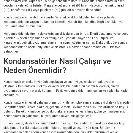
Kondansatörlerin kapasitesi, bir diğer önemli faktördür. Kapasite, kondansatörün enerji
depolama yeteneğini belirler. Kapasite değeri, farad (F) birimiyle ölçülür ve mikrofarad
(µF), nanofarad (nF) veya pikofarad (pF) gibi alt birimlerle ifade edilir.
Kondansatörlerin farklı tipleri vardır. Seramik, elektrolitik, film, tantal ve poliester
kondansatörler en yaygın kullanılan tiplerdir. Her bir tipin kendine özgü özellikleri ve
uygulama alanları bulunur.
kondansatörler elektronik devrelerin temel taşlarından biridir. Enerji depolama ve serbest
bırakma işlevleri sayesinde elektroniğin çalışmasını sağlarlar. Farklı tipleri ve
kapasiteleri, değişik uygulama alanlarına uygun çözümler sunar. Elektronik dünyasında
kondansatörlerin önemi büyüktür ve elektronik cihazların tasarımında etkili bir role
sahiptirler.
Kondansatörler Nasıl Çalışır ve
Neden Önemlidir?
Kondansatörler, elektrik yükünü depolayan ve enerjiyi geçici olarak saklayabilen
elektronik bileşenlerdir. Elektrik devrelerinde kullanılan bu önemli bileşenler, birçok
uygulamada yaygın olarak kullanılır. Peki, kondansatörler nasıl çalışır ve neden bu kadar
önemlidir?
Kondansatörlerin temel çalışma prensibi, iki iletken plakanın arasındaki dielektrik madde
ile ayrılmasıdır. İletken plakalar, genellikle metal levhalardan oluşur ve aralarında boşluk
bulunur. Dielektrik madde ise bu iki plaka arasına yerleştirilmiş izolasyon malzemesidir.
Kondansatörün çalışması, bu yapılanma sayesinde gerçekleşir.
Bir kondansör, elektrik akımının biriktirilmesi için kullanılır. İlk olarak, kondansör boş
olduğunda, her iki plaka da eşit miktarda negatif ve pozitif yük taşır. Bir elektrik
kaynağından gelen enerji kondansöre uygulandığında, bu yükler birbirini çeker ve