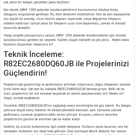
çok yönlü bir bileşen, gerçekten paha biçilmez!
Son olarak, 68NF 100V polyester kondansatörlerinin kurulumunun oldukça kolay
olduğunu vurgulamak gerekiyor. Bu, hem deneyimli mühendisler hem de yeni başlayanlar
için büyük bir avantaj. Uzun ömürlü yapıları sayesinde, sıkça değiştirme ihtiyacını
ortadan kaldırıyor. İşinize yarar bir bileşenin uzun süre dayanması, zaman ve maliyet
tasarrufu demektir.
Hangi projede çalışıyorsanız çalışın, 68NF 100V polyester kondansatörleri göz önünde
bulundurulması gereken bir seçenek. Kaliteli, düşük maliyetli ve çok yönlü… Neden daha
fazlasını düşünmek isteyesiniz ki?
Teknik İnceleme:
R82EC2680DQ60JB ile Projelerinizi
Güçlendirin!
Projelerinizde güvenilirliği ve performansı artırmak istiyorsanız, doğru bileşenleri seçmek
kritik önem taşır. İşte tam bu noktada R82EC2680DQ60JB devreye giriyor. Belki de bu
ürün, projelerinizi bir üst seviyeye taşıyacak en önemli parçalarından biri! Neden mi?
Haydi, birlikte keşfedelim.
Öncelikle, R82EC2680DQ60JB'nin sağladığı enerji verimliliğine bir göz atalım. Bu bileşen,
yalnızca düşük enerji tüketimi ile dikkat çekmekle kalmıyor; aynı zamanda yüksek
performans sunarak projelerinizdeki verimi artırıyor. Kısacası, cebinizi korurken
projelerinizin gücünü de artırmak işte bu kadar kolay!
Gelelim, bu ürünün kullanımıyla ilgili pratik detaylara. Kullanıcı dostu tasarımı, onu her
seviyeden mühendis için ideal hale getiriyor. Evet, karmaşık teknik detaylar her zaman