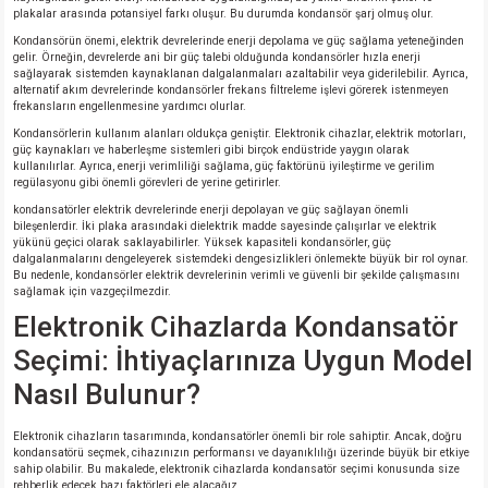
plakalar arasında potansiyel farkı oluşur. Bu durumda kondansör şarj olmuş olur.
Kondansörün önemi, elektrik devrelerinde enerji depolama ve güç sağlama yeteneğinden
gelir. Örneğin, devrelerde ani bir güç talebi olduğunda kondansörler hızla enerji
sağlayarak sistemden kaynaklanan dalgalanmaları azaltabilir veya giderilebilir. Ayrıca,
alternatif akım devrelerinde kondansörler frekans filtreleme işlevi görerek istenmeyen
frekansların engellenmesine yardımcı olurlar.
Kondansörlerin kullanım alanları oldukça geniştir. Elektronik cihazlar, elektrik motorları,
güç kaynakları ve haberleşme sistemleri gibi birçok endüstride yaygın olarak
kullanılırlar. Ayrıca, enerji verimliliği sağlama, güç faktörünü iyileştirme ve gerilim
regülasyonu gibi önemli görevleri de yerine getirirler.
kondansatörler elektrik devrelerinde enerji depolayan ve güç sağlayan önemli
bileşenlerdir. İki plaka arasındaki dielektrik madde sayesinde çalışırlar ve elektrik
yükünü geçici olarak saklayabilirler. Yüksek kapasiteli kondansörler, güç
dalgalanmalarını dengeleyerek sistemdeki dengesizlikleri önlemekte büyük bir rol oynar.
Bu nedenle, kondansörler elektrik devrelerinin verimli ve güvenli bir şekilde çalışmasını
sağlamak için vazgeçilmezdir.
Elektronik Cihazlarda Kondansatör
Seçimi: İhtiyaçlarınıza Uygun Model
Nasıl Bulunur?
Elektronik cihazların tasarımında, kondansatörler önemli bir role sahiptir. Ancak, doğru
kondansatörü seçmek, cihazınızın performansı ve dayanıklılığı üzerinde büyük bir etkiye
sahip olabilir. Bu makalede, elektronik cihazlarda kondansatör seçimi konusunda size
rehberlik edecek bazı faktörleri ele alacağız.