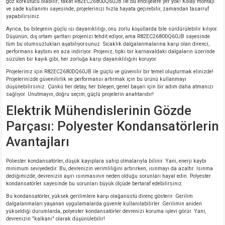
göz korkutucu olabilir; fakat R82EC2680DQ60JB ile bu endişelere yer yok! Kolay montajı
ve sade kullanımı sayesinde, projelerinizi hızla hayata geçirebilir, zamandan tasarruf
yapabilirsiniz.
Ayrıca, bu bileşenin güçlü ısı dayanıklılığı, onu zorlu koşullarda bile sürdürülebilir kılıyor.
Düşünün; dış ortam şartları projenizi tehdit ediyor, ama R82EC2680DQ60JB sayesinde
tüm bu olumsuzlukları aşabiliyorsunuz. Sıcaklık dalgalanmalarına karşı olan direnci,
performans kaybını en aza indiriyor. Projeniz, tıpkı bir karnavaldaki dalgaların üzerinde
süzülen bir kayık gibi, her zorluğa karşı dayanıklılığını koruyor.
Projeleriniz için R82EC2680DQ60JB ile güçlü ve güvenilir bir temel oluşturmak elinizde!
Projelerinizde güvenilirlik ve performansı artırmak için bu ürünü kullanmayı
düşünebilirsiniz. Çünkü her detay, her bileşen, genel başarı için bir adım daha atmanızı
sağlıyor. Unutmayın, doğru seçim, güçlü projelerin anahtarıdır!
Elektrik Mühendislerinin Gözde
Parçası: Polyester Kondansatörlerin
Avantajları
Poliester kondansatörler, düşük kayıplara sahip olmalarıyla bilinir. Yani, enerji kaybı
minimum seviyededir. Bu, devrenizin verimliliğini artırırken, ısınmayı da azaltır. Isınma
dediğimizde, devrenizin aşırı ısınmasının neden olduğu sorunları hayal edin. Polyester
kondansatörler sayesinde bu sorunları büyük ölçüde bertaraf edebilirsiniz.
Bu kondansatörler, yüksek gerilimlere karşı olağanüstü direnç gösterir. Gerilim
dalgalanmaları yaşanan uygulamalarda güvenle kullanılabilirler. Gerilimin aniden
yükseldiği durumlarda, polyester kondansatörler devrenizi koruma işlevi görür. Yani,
devrenizin "kalkanı" olarak düşünülebilir!