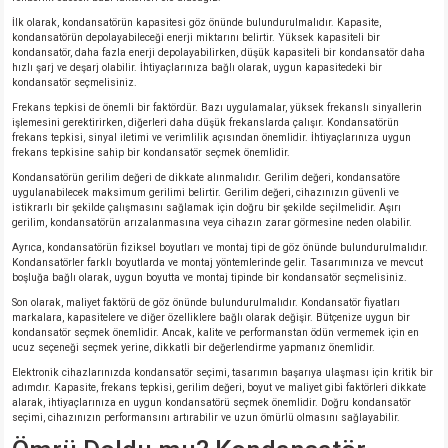
İlk olarak, kondansatörün kapasitesi göz önünde bulundurulmalıdır. Kapasite,
kondansatörün depolayabileceği enerji miktarını belirtir. Yüksek kapasiteli bir
kondansatör, daha fazla enerji depolayabilirken, düşük kapasiteli bir kondansatör daha
hızlı şarj ve deşarj olabilir. İhtiyaçlarınıza bağlı olarak, uygun kapasitedeki bir
kondansatör seçmelisiniz.
Frekans tepkisi de önemli bir faktördür. Bazı uygulamalar, yüksek frekanslı sinyallerin
işlemesini gerektirirken, diğerleri daha düşük frekanslarda çalışır. Kondansatörün
frekans tepkisi, sinyal iletimi ve verimlilik açısından önemlidir. İhtiyaçlarınıza uygun
frekans tepkisine sahip bir kondansatör seçmek önemlidir.
Kondansatörün gerilim değeri de dikkate alınmalıdır. Gerilim değeri, kondansatöre
uygulanabilecek maksimum gerilimi belirtir. Gerilim değeri, cihazınızın güvenli ve
istikrarlı bir şekilde çalışmasını sağlamak için doğru bir şekilde seçilmelidir. Aşırı
gerilim, kondansatörün arızalanmasına veya cihazın zarar görmesine neden olabilir.
Ayrıca, kondansatörün fiziksel boyutları ve montaj tipi de göz önünde bulundurulmalıdır.
Kondansatörler farklı boyutlarda ve montaj yöntemlerinde gelir. Tasarımınıza ve mevcut
boşluğa bağlı olarak, uygun boyutta ve montaj tipinde bir kondansatör seçmelisiniz.
Son olarak, maliyet faktörü de göz önünde bulundurulmalıdır. Kondansatör fiyatları
markalara, kapasitelere ve diğer özelliklere bağlı olarak değişir. Bütçenize uygun bir
kondansatör seçmek önemlidir. Ancak, kalite ve performanstan ödün vermemek için en
ucuz seçeneği seçmek yerine, dikkatli bir değerlendirme yapmanız önemlidir.
Elektronik cihazlarınızda kondansatör seçimi, tasarımın başarıya ulaşması için kritik bir
adımdır. Kapasite, frekans tepkisi, gerilim değeri, boyut ve maliyet gibi faktörleri dikkate
alarak, ihtiyaçlarınıza en uygun kondansatörü seçmek önemlidir. Doğru kondansatör
seçimi, cihazınızın performansını artırabilir ve uzun ömürlü olmasını sağlayabilir.