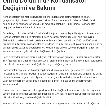
Ömrü Doldu mu? Kondansatör
Değişimi ve Bakımı
Kondansatörler, elektronik devrelerdeki enerji depolama elemanlarıdır ve doğru
çalışmaları için düzenli bakım gerektirirler. Ancak zamanla kondansatörlerin ömrü
dolabilir ve performanslarında düşüş meydana gelebilir. Bu durumda, kondansatör
değişimi ve bakımı önemli bir adımdır.
Öncelikle, bir kondansatörün ömrünün dolduğunu nasıl anlayabileceğimizi inceleyelim.
Kondansatörler genellikle elektrolitik veya seramik olmak üzere iki ana tipe ayrılır.
Elektrolitik kondansatörlerin ortalama kullanım süresi genellikle 1000 ila 5000 saat
arasındadır. Seramik kondansatörler ise daha uzun bir ömre sahip olabilir, ancak yine de
zaman içinde bozulma gösterebilirler. Kondansatörün ömrü, sıcaklık, gerilim stresi ve
kullanım koşulları gibi faktörlere bağlı olarak değişebilir.
Eğer bir kondansatörün ömrü dolduysa, belirtiler ortaya çıkabilir. Bunlar arasında artan
ESR (Eşdeğer Seri Direnç), kapasite kaybı, sızıntı akımı artışı ve fiziksel hasar bulunabilir.
Bu belirtiler, kondansatörün değiştirilmesi gerektiğini gösterir.
Kondansatör değişimi ve bakımı yapılırken dikkate alınması gereken bazı önemli
noktalar vardır. İlk olarak, doğru kapasite, gerilim dayanımı ve tolerans değerlerine sahip
bir kondansatör seçilmelidir. Ayrıca, devrenin gücü kesildikten sonra kondansatörün
üzerindeki enerjinin boşaltılması önemlidir. Bunun için uygun bir deşarj yöntemi
kullanılmalıdır.
Bakım sürecinde, kondansatör ayaklarının lehim bağlantıları kontrol edilmeli ve gevşek
veya yıpranmış olanlar yeniden lehimlenmelidir. Ayrıca, kondansatörün fiziksel hasarına
dikkat edilmeli ve gerekirse değiştirilmelidir.
kondansatörler elektronik devrelerin önemli bir parçasıdır ve onların ömrü dolduğunda