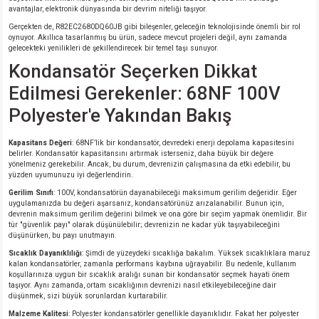
avantajlar, elektronik dünyasında bir devrim niteliği taşıyor.
Gerçekten de, R82EC2680DQ60JB gibi bileşenler, geleceğin teknolojisinde önemli bir rol
isi
oynuyor. Akıllıca tasarlanmış bu ürün, sadece mevcut projeleri değil, aynı zamanda
gelecekteki yenilikleri de şekillendirecek bir temel taşı sunuyor.
Kondansatör Seçerken Dikkat
si
Edilmesi Gerekenler: 68NF 100V
isi
Polyester'e Yakından Bakış
isi
Kapasitans Değeri
: 68NF’lik bir kondansatör, devredeki enerji depolama kapasitesini
belirler. Kondansatör kapasitansını artırmak isterseniz, daha büyük bir değere
yönelmeniz gerekebilir. Ancak, bu durum, devrenizin çalışmasına da etki edebilir, bu
risi
yüzden uyumunuzu iyi değerlendirin.
Gerilim Sınıfı
: 100V, kondansatörün dayanabileceği maksimum gerilim değeridir. Eğer
uygulamanızda bu değeri aşarsanız, kondansatörünüz arızalanabilir. Bunun için,
risi
devrenin maksimum gerilim değerini bilmek ve ona göre bir seçim yapmak önemlidir. Bir
tür "güvenlik payı" olarak düşünülebilir; devrenizin ne kadar yük taşıyabileceğini
düşünürken, bu payı unutmayın.
si
Sıcaklık Dayanıklılığı
: Şimdi de yüzeydeki sıcaklığa bakalım. Yüksek sıcaklıklara maruz
kalan kondansatörler, zamanla performans kaybına uğrayabilir. Bu nedenle, kullanım
koşullarınıza uygun bir sıcaklık aralığı sunan bir kondansatör seçmek hayati önem
si
taşıyor. Aynı zamanda, ortam sıcaklığının devrenizi nasıl etkileyebileceğine dair
düşünmek, sizi büyük sorunlardan kurtarabilir.
risi
Malzeme Kalitesi
: Polyester kondansatörler genellikle dayanıklıdır. Fakat her polyester