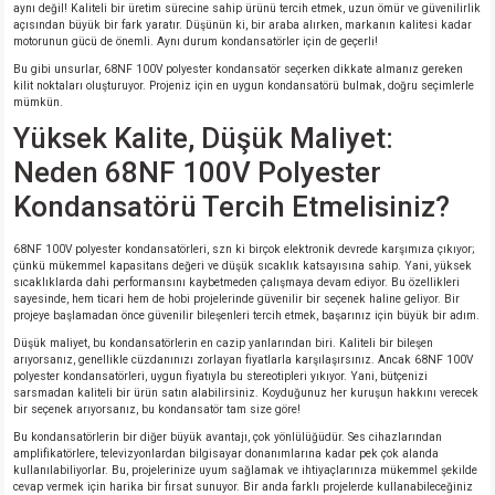
aynı değil! Kaliteli bir üretim sürecine sahip ürünü tercih etmek, uzun ömür ve güvenilirlik
açısından büyük bir fark yaratır. Düşünün ki, bir araba alırken, markanın kalitesi kadar
motorunun gücü de önemli. Aynı durum kondansatörler için de geçerli!
isi
Bu gibi unsurlar, 68NF 100V polyester kondansatör seçerken dikkate almanız gereken
kilit noktaları oluşturuyor. Projeniz için en uygun kondansatörü bulmak, doğru seçimlerle
erisi
mümkün.
Yüksek Kalite, Düşük Maliyet:
releri
Neden 68NF 100V Polyester
Kondansatörü Tercih Etmelisiniz?
P MARKA)
68NF 100V polyester kondansatörleri, szn ki birçok elektronik devrede karşımıza çıkıyor;
çünkü mükemmel kapasitans değeri ve düşük sıcaklık katsayısına sahip. Yani, yüksek
sıcaklıklarda dahi performansını kaybetmeden çalışmaya devam ediyor. Bu özellikleri
sayesinde, hem ticari hem de hobi projelerinde güvenilir bir seçenek haline geliyor. Bir
projeye başlamadan önce güvenilir bileşenleri tercih etmek, başarınız için büyük bir adım.
Düşük maliyet, bu kondansatörlerin en cazip yanlarından biri. Kaliteli bir bileşen
arıyorsanız, genellikle cüzdanınızı zorlayan fiyatlarla karşılaşırsınız. Ancak 68NF 100V
polyester kondansatörleri, uygun fiyatıyla bu stereotipleri yıkıyor. Yani, bütçenizi
sarsmadan kaliteli bir ürün satın alabilirsiniz. Koyduğunuz her kuruşun hakkını verecek
bir seçenek arıyorsanız, bu kondansatör tam size göre!
Bu kondansatörlerin bir diğer büyük avantajı, çok yönlülüğüdür. Ses cihazlarından
amplifikatörlere, televizyonlardan bilgisayar donanımlarına kadar pek çok alanda
kullanılabiliyorlar. Bu, projelerinize uyum sağlamak ve ihtiyaçlarınıza mükemmel şekilde
cevap vermek için harika bir fırsat sunuyor. Bir anda farklı projelerde kullanabileceğiniz