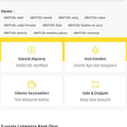
Bu ürünün fiyat bilgisi, resim, ürün açıklamalarında ve diğer konularda
Etiketler :
yetersiz gördüğünüz noktaları öneri formunu kullanarak tarafımıza
Yorum Yaz
iletebilirsiniz.
68nf100v nedir
68nf100v nerede
68nf100v satış
68nf100v satan
Görüş ve önerileriniz için teşekkür ederiz.
68nf100v satan firmalar
68nf100v fiyat
68nf100v fiyatları en ucuz
68nf100v dudullu
68nf100v anadolu yakası
68nf100v ümraniye
Ürün resmi kalitesiz, bozuk veya görüntülenemiyor.
Ürün açıklamasında eksik bilgiler bulunuyor.
Ürün bilgilerinde hatalar bulunuyor.
Güvenli Alışveriş
Hızlı Gönderi
Ürün fiyatı diğer sitelerden daha pahalı.
256Bit SSL Sertifikalı
Ürünler Aynı Gün Kargolanır
Bu ürüne benzer farklı alternatifler olmalı.
Ödeme Seçenekleri
İade & Değişim
Tüm Anlaşmalı Kartlar
Kolay İade Süreçleri
Gönder
E-posta Listemize Kayıt Olun