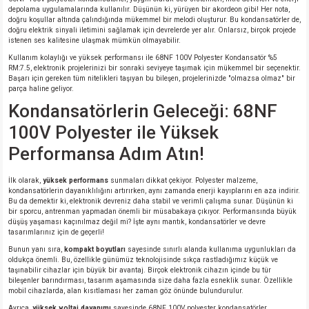
si
nsatörler
ç 25W
od
depolama uygulamalarında kullanılır. Düşünün ki, yürüyen bir akordeon gibi! Her nota,
doğru koşullar altında çalındığında mükemmel bir melodi oluşturur. Bu kondansatörler de,
doğru elektrik sinyali iletimini sağlamak için devrelerde yer alır. Onlarsız, birçok projede
istenen ses kalitesine ulaşmak mümkün olmayabilir.
ndansatör
ç 3W
ç
Kullanım kolaylığı ve yüksek performansı ile 68NF 100V Polyester Kondansatör %5
RM:7.5, elektronik projelerinizi bir sonraki seviyeye taşımak için mükemmel bir seçenektir.
ver
d Kondansatörler
ç 4W
Başarı için gereken tüm nitelikleri taşıyan bu bileşen, projelerinizde "olmazsa olmaz" bir
parça haline geliyor.
Kondansatörlerin Geleceği: 68NF
si
ansatör
ç 6W
100V Polyester ile Yüksek
si
Kondansatör
ç 7W
d
Performansa Adım Atın!
isi
ansatör
ç 8W
İlk olarak,
yüksek performans
sunmaları dikkat çekiyor. Polyester malzeme,
kondansatörlerin dayanıklılığını artırırken, aynı zamanda enerji kayıplarını en aza indirir.
Bu da demektir ki, elektronik devreniz daha stabil ve verimli çalışma sunar. Düşünün ki
si
ster AXİAL Kondansatör
ç 9W
bir sporcu, antrenman yapmadan önemli bir müsabakaya çıkıyor. Performansında büyük
düşüş yaşaması kaçınılmaz değil mi? İşte aynı mantık, kondansatörler ve devre
tasarımlarınız için de geçerli!
risi
ndansatörler
Bunun yanı sıra,
kompakt boyutları
sayesinde sınırlı alanda kullanıma uygunlukları da
oldukça önemli. Bu, özellikle günümüz teknolojisinde sıkça rastladığımız küçük ve
taşınabilir cihazlar için büyük bir avantaj. Birçok elektronik cihazın içinde bu tür
isi
atör
bileşenler barındırması, tasarım aşamasında size daha fazla esneklik sunar. Özellikle
mobil cihazlarda, alan kısıtlaması her zaman göz önünde bulundurulur.
Ayrıca,
yüksek voltaj dayanımı
sayesinde 68NF 100V polyester kondansatörler,