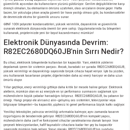
si
ansatör
 Kılıf
güvenilirlik açısından da kullanıcıların yüzünü güldürüyor. Gerilim değişikliklerine karşı
dirençli olmaları, bu elemanların ömrünü uzatırken, olası arızaların önüne geçer. Hatta
bazen, bir yolculuğa çıkan araçta güvenli bir hava yastığı olması gibi, bu kondansatörler
si
a Tipi Kondansatör
 Kılıf
de devrenizde ekstra bir güvenlik unsuru sunar.
68NF 100V polyester kondansatörleri, yüksek verimlilik, dayanıklılık ve güvenilirlik
sunarak elektronik dünyasında önemli bir yere sahip. Uygulamalarında bu bileşenleri
risi
Tipi Kondansatör
 Kılıf
kullanarak, projelerinizde yeni bir boyut kazandırmanız mümkün!
Elektronik Dünyasında Devrim:
si
nsatör
 Kılıf
R82EC2680DQ60JB'nin Sırrı Nedir?
si
r 1206 Kılıf
Kılıf
Bu cihaz, elektronik bileşenlerde kullanılan bir kapasitör. Yani, elektrik yüklerini
depolamak içeren bir sistemin parçası. Ancak, buradaki sır şurada: R82EC2680DQ60JB,
yüksek verimliliği ve dayanıklılığı sayesinde birçok cihaza hayat veriyor. İşte bu yüzden,
si
 402 Kılıf
Kılıf
onu kullanarak tasarlanan projeler, diğerlerinden daha az enerji harcıyor ve daha uzun
ömürlü oluyor.
isi
 603 Kılıf
Kılıf
Yıllar geçtikçe, enerji verimliliği gittikçe daha kritik bir mesele haline geliyor. Elektronik
aletlerin, mümkün olan en az enerjiyle en iyi performansı sunmasını sağlamak için
mühendislerin büyük çabalar harcadığını biliyoruz. R82EC2680DQ60JB, bu çabanın bir
örneği. Hangi projeyi ele alırsanız alın—gelişmiş ses sistemleri, televizyonlar veya
si
 805 Kılıf
5W
bilgisayar bileşenleri—bu kapasitör, şüphesiz ki genel performansa büyük katkı sağlıyor.
Yenilikçi teknolojiler, yalnızca verimliliği artırmakla kalmıyor, aynı zamanda tasarım
isi
nsatör
W
özgürlüğünü de beraberinde getiriyor. R82EC2680DQ60JB'nin kompakt yapısı,
mühendislerin daha zarif ve fonksiyonel cihazlar yaratmalarına olanak tanıyor. İnce
çerçeveli televizyonlardan, hafif taşınabilir cihazlara kadar her şey bu kapasitör
sayesinde mümkün hale geliyor. Sonuç olarakı, R82EC2680DQ60JB’nin sunduğu
si
atör
W