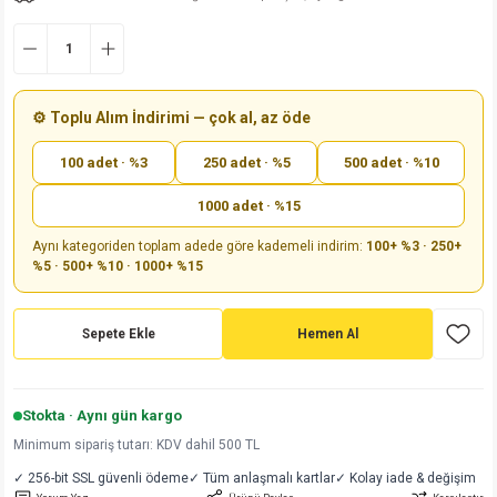
md
risi
Klemens 180C
nsatör
erisi
renç %5 2W
Kılıf
risi
Klemens 90C
atör
risi
enç 1/8w
Kılıf
⚙️ Toplu Alım İndirimi — çok al, az öde
i
satör
risi
enç %1 1/2W
k kapasitör
100 adet · %3
250 adet · %5
500 adet · %10
si
atör
risi
enç %1 1/4W
1000 adet · %15
Aynı kategoriden toplam adede göre kademeli indirim:
100+ %3 · 250+
si
tör
risi
renç 1/2W
ad
iyot
%5 · 500+ %10 · 1000+ %15
si
atör
Serisi
renç 10W
Sepete Ekle
Hemen Al
isi
satör
Serisi
enç 1W
r 1206 Kılıf
 Serisi,45 Serisi
atör
Serisi
renç 20W
 1206 Kılıf - 25 Adet
iyot
Stokta · Aynı gün kargo
Minimum sipariş tutarı: KDV dahil 500 TL
risi
tör
isi
enç 2W
 402 Kılıf
✓ 256-bit SSL güvenli ödeme
✓ Tüm anlaşmalı kartlar
✓ Kolay iade & değişim