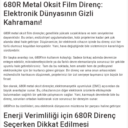
680R Metal Oksit Film Direnç:
si
nsatörler
ç 25W
od
Elektronik Dünyasının Gizli
ndansatör
ç 3W
ç
Kahramanı!
ver
d Kondansatörler
ç 4W
680R metal oksit film dirençler, genellikle yüksek sıcaklıklara ve nem seviyelerine
dayanıklıdır. Bu onları, endüstriyel uygulamalardan, hobi projelerine kadar pek çok
alanda ideal hale getiriyor. Düşünsenize, bir elektronik cihazın içinde bu direnç sizi her
si
ansatör
ç 6W
türlü olumsuz koşuldan koruyabilir. Yani, hava değiştiğinde bile sisteminizin kararlılığını
sürdürebilir.
Bir başka avantajı ise, 680R’nin kullanım kolaylığı. Sadece birkaç adımda devrenize
si
Kondansatör
ç 7W
d
entegre edebilir, mikrodenetleyicilerle ya da farklı devre elemanlarıyla sorunsuz bir şekilde
uyumlu hale getirebilirsiniz. Tam da bu noktada, hem amatör hem de profesyonel
elektronikçiler için bir kurtarıcı görevi görüyor. Bir direnç var ama onun arkasındaki
isi
ansatör
ç 8W
mühendislik harikasını düşünmek, projelerinizi bir üst seviyeye taşımanız için büyük bir
fırsat.
Son olarak, 680R metal oksit dirençler, elektromanyetik uyumluluk (EMC) açısından da
si
ster AXİAL Kondansatör
ç 9W
büyük avantajlar sunar. Bu, cihazlarınızın diğer elektronik ürünlerle etkileşimde
bulunmadan sağlıklı bir şekilde çalışmasını sağlar. Yani, karmaşık devrelerde bile bu
direnç, sorunları ortadan kaldırarak size sorunsuz bir deneyim sunar.
risi
ndansatörler
680R'nin bu özellikleri, onu elektronik dünyasının müstesna bir parçası haline getiriyor.
Enerji Verimliliği için 680R Direnç
isi
atör
Seçerken Dikkat Edilmesi