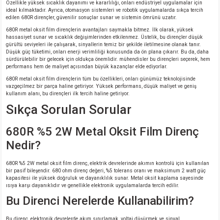
Özellikle yüksek sıcaklık dayanımı ve kararlılığı, onları endüstriyel uygulamalar için
ideal kılmaktadır. Ayrıca, otomasyon sistemleri ve robotik uygulamalarda sıkça tercih
edilen 680R dirençler, güvenilir sonuçlar sunar ve sistemin ömrünü uzatır.
680R metal oksit film dirençlerin avantajları saymakla bitmez. İlk olarak, yüksek
hassasiyet sunar ve sıcaklık değişimlerinden etkilenmez. Üstelik, bu dirençler düşük
gürültü seviyeleri ile çalışarak, sinyallerin temiz bir şekilde iletilmesine olanak tanır.
Düşük güç tüketimi, onları enerji verimliliği konusunda da ön plana çıkarır. Bu da, daha
sürdürülebilir bir gelecek için oldukça önemlidir. mühendisler bu dirençleri seçerek, hem
performans hem de maliyet açısından büyük kazançlar elde ediyorlar.
680R metal oksit film dirençlerin tüm bu özellikleri, onları günümüz teknolojisinde
vazgeçilmez bir parça haline getiriyor. Yüksek performans, düşük maliyet ve geniş
kullanım alanı, bu dirençleri ilk tercih haline getiriyor.
Sıkça Sorulan Sorular
680R %5 2W Metal Oksit Film Direnç
Nedir?
680R %5 2W metal oksit film direnç, elektrik devrelerinde akımın kontrolü için kullanılan
bir pasif bileşendir. 680 ohm direnç değeri, %5 tolerans oranı ve maksimum 2 watt güç
kapasitesi ile yüksek doğruluk ve dayanıklılık sunar. Metal oksit kaplama sayesinde
ısıya karşı dayanıklıdır ve genellikle elektronik uygulamalarda tercih edilir.
Bu Direnci Nerelerde Kullanabilirim?
Bu direnç, elektronik devrelerde akım sınırlamak, voltaj düşürmek ve sinyal