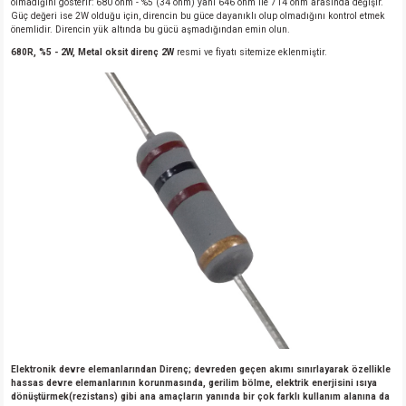
olmadığını gösterir: 680 ohm - %5 (34 ohm) yani 646 ohm ile 714 ohm arasında değişir.
Güç değeri ise 2W olduğu için, direncin bu güce dayanıklı olup olmadığını kontrol etmek
önemlidir. Direncin yük altında bu gücü aşmadığından emin olun.
680R, %5 - 2W, Metal oksit direnç 2W
resmi ve fiyatı sitemize eklenmiştir.
Elektronik devre elemanlarından Direnç; devreden geçen akımı sınırlayarak özellikle
hassas devre elemanlarının korunmasında, gerilim bölme, elektrik enerjisini ısıya
dönüştürmek(rezistans) gibi ana amaçların yanında bir çok farklı kullanım alanına da