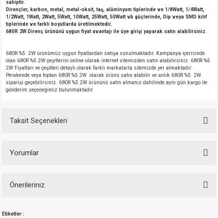
sahiptir.
Dirençler, karbon, metal, metal-oksit, taş, alüminyum tiplerinde ve 1/8Watt, 1/4Watt,
1/2Watt, 1Watt, 2Watt, 5Watt, 10Watt, 25Watt, 50Watt vb güçlerinde, Dip veya SMD kılıf
tiplerinde ve farklı boyutlarda üretilmektedir.
680R 2W Direnç ürününü uygun fiyat avantajı ile üye girişi yaparak satın alabilirsiniz.
680R %5 2W ürünümüz uygun fiyatlardan satışa sunulmaktadır. Kampanya içerisinde
olan 680R %5 2W çeşitlerini online olarak internet sitemizden satın alabilirsiniz. 680R %5
2W Fiyatları ve çeşitleri detaylı olarak farklı markalarla sitemizde yer almaktadır.
Perakende veya toptan 680R %5 2W olarak ürünü satın alabilir ve anlık 680R %5 2W
siparişi geçebilirsiniz. 680R %5 2W ürününü satın almanız dahilinde aynı gün kargo ile
gönderim seçeneğimiz bulunmaktadır.
Taksit Seçenekleri
Yorumlar
Önerileriniz
Bu ürüne ilk yorumu siz yapın!
Bu ürünün fiyat bilgisi, resim, ürün açıklamalarında ve diğer konularda
Etiketler :
yetersiz gördüğünüz noktaları öneri formunu kullanarak tarafımıza