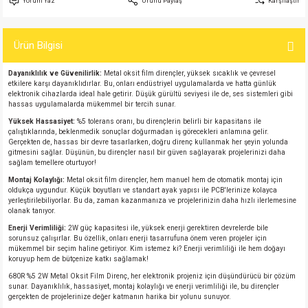
Yorum Yaz
Ürünü Paylaş
Karşılaştır
si
atör
Serisi
enç 3W
 603 Kılıf
Ürün Bilgisi
si
satör
erisi
enç 4W
 603 Kılıf - 25 Adet
Dayanıklılık ve Güvenilirlik:
Metal oksit film dirençler, yüksek sıcaklık ve çevresel
4 Serisi,27 Serisi,93 Serisi
atör
Serisi
enç 5W
 805 Kılıf
etkilere karşı dayanıklıdırlar. Bu, onları endüstriyel uygulamalarda ve hatta günlük
elektronik cihazlarda ideal hale getirir. Düşük gürültü seviyesi ile de, ses sistemleri gibi
hassas uygulamalarda mükemmel bir tercih sunar.
tör
 Serisi
ç 10W
 805 Kılıf - 25 Adet
Yüksek Hassasiyet:
%5 tolerans oranı, bu dirençlerin belirli bir kapasitans ile
çalıştıklarında, beklenmedik sonuçlar doğurmadan iş görecekleri anlamına gelir.
Gerçekten de, hassas bir devre tasarlarken, doğru direnç kullanmak her şeyin yolunda
erisi
atör
erisi
ç 11W
d
gitmesini sağlar. Düşünün, bu dirençler nasıl bir güven sağlayarak projelerinizi daha
sağlam temellere oturtuyor!
Montaj Kolaylığı:
Metal oksit film dirençler, hem manuel hem de otomatik montaj için
isi
satör
ç 13W
oldukça uygundur. Küçük boyutları ve standart ayak yapısı ile PCB'lerinize kolayca
yerleştirilebiliyorlar. Bu da, zaman kazanmanıza ve projelerinizin daha hızlı ilerlemesine
olanak tanıyor.
isi
atör
ç 14W
Enerji Verimliliği:
2W güç kapasitesi ile, yüksek enerji gerektiren devrelerde bile
sorunsuz çalışırlar. Bu özellik, onları enerji tasarrufuna önem veren projeler için
mükemmel bir seçim haline getiriyor. Kim istemez ki? Enerji verimliliği ile hem doğayı
i
satör
ç 15W
koruyup hem de bütçenize katkı sağlamak!
680R %5 2W Metal Oksit Film Direnç, her elektronik projeniz için düşündürücü bir çözüm
isi
atör
ç 17W
iyot
sunar. Dayanıklılık, hassasiyet, montaj kolaylığı ve enerji verimliliği ile, bu dirençler
gerçekten de projelerinize değer katmanın harika bir yolunu sunuyor.