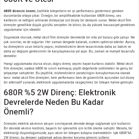
680R direncin önemi
, özellikle bileşenlerin en iyi performansı göstermesi gereken
isi
durumlarda ortaya çıkar. Örneğin, bir amplifikatörde kullanılan 680R direnç, ses
kalitesini ve netliğini artırarak dinleyiciye üst düzey bir deneyim sunar. Metal oksit film
dirençler genellikle düşük gürültü seviyeleri ile bilinir, bu da yüksek hassasiyet gerektiren
uygulamalar için idealdir.
si
Düşünecek olursak, metal oksit film dirençler devrelerde bir orta yol bulucu gibi çalışır. Ne
çok ısınırlar, ne de soğurlar. Her zaman dengede kalarak, sistemi optimize ederler. Ayrıca,
isi
bu dirençlerin uzun ömürlü yapısı, mühendislerin devre tasarımında daha az bakım ve
daha az değişim gereksinimi ile karşılaşmasına yol açar. Bu, zaman ve maliyet tasarrufu
demektir.
isi
Hangi uygulamada olursa olsun, doğru direnç seçimi hayat kurtarıcı olabilir. Metal oksit
film dirençler, sadece 680R ile sınırlı kalmayıp, çeşitli değerlerde üretilmeleri ile geniş bir
yelpazeye sahiptirler. Bu çeşitlilik, mühendislerin yaratıcılığını konuşturmasına olanak
risi
tanır. metal oksit film dirençleri, hem performans hem de güvenilirlik açısından üst düzey
bir alternatif sunarak, elektronik uygulamalarda vazgeçilmez bir bileşen haline gelmiştir.
680R %5 2W Direnç: Elektronik
risi
Devrelerde Neden Bu Kadar
si
Önemli?
si
Dirençler, elektrik akımının akışını sınırlayarak devrede denge sağlamak için kullanılır.
Bir devrede akımın kontrolü, başarılı bir işlevsellik için kritik öneme sahiptir. Mesela, bir
elektroniği düşündüğümüzde, aşırı akım bir bileşeni kolayca mahvedebilir. İşte 680R %5
risi
2W direnci, bu dengeyi sağlamak adına devreyi koruma görevini üstlenir.