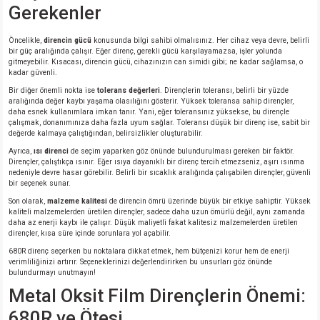
si
ansatör
 Kılıf
Gerekenler
si
a Tipi Kondansatör
 Kılıf
Öncelikle,
direncin gücü
konusunda bilgi sahibi olmalısınız. Her cihaz veya devre, belirli
bir güç aralığında çalışır. Eğer direnç, gerekli gücü karşılayamazsa, işler yolunda
gitmeyebilir. Kısacası, direncin gücü, cihazınızın can simidi gibi; ne kadar sağlamsa, o
kadar güvenli.
risi
Tipi Kondansatör
 Kılıf
Bir diğer önemli nokta ise
tolerans değerleri
. Dirençlerin toleransı, belirli bir yüzde
aralığında değer kaybı yaşama olasılığını gösterir. Yüksek toleransa sahip dirençler,
si
nsatör
 Kılıf
daha esnek kullanımlara imkan tanır. Yani, eğer toleransınız yüksekse, bu dirençle
çalışmak, donanımınıza daha fazla uyum sağlar. Toleransı düşük bir direnç ise, sabit bir
değerde kalmaya çalıştığından, belirsizlikler oluşturabilir.
si
r 1206 Kılıf
Kılıf
Ayrıca,
ısı direnci
de seçim yaparken göz önünde bulundurulması gereken bir faktör.
Dirençler, çalıştıkça ısınır. Eğer ısıya dayanıklı bir direnç tercih etmezseniz, aşırı ısınma
nedeniyle devre hasar görebilir. Belirli bir sıcaklık aralığında çalışabilen dirençler, güvenli
si
 402 Kılıf
Kılıf
bir seçenek sunar.
Son olarak,
malzeme kalitesi
de direncin ömrü üzerinde büyük bir etkiye sahiptir. Yüksek
kaliteli malzemelerden üretilen dirençler, sadece daha uzun ömürlü değil, aynı zamanda
isi
 603 Kılıf
Kılıf
daha az enerji kaybı ile çalışır. Düşük maliyetli fakat kalitesiz malzemelerden üretilen
dirençler, kısa süre içinde sorunlara yol açabilir.
si
 805 Kılıf
5W
680R direnç seçerken bu noktalara dikkat etmek, hem bütçenizi korur hem de enerji
verimliliğinizi artırır. Seçeneklerinizi değerlendirirken bu unsurları göz önünde
bulundurmayı unutmayın!
isi
nsatör
W
Metal Oksit Film Dirençlerin Önemi:
680R ve Ötesi
si
atör
W