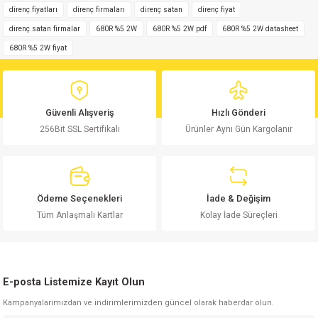
Yorum Yaz
iletebilirsiniz.
direnç fiyatları
direnç firmaları
direnç satan
direnç fiyat
Görüş ve önerileriniz için teşekkür ederiz.
direnç satan firmalar
680R %5 2W
680R %5 2W pdf
680R %5 2W datasheet
680R %5 2W fiyat
Ürün resmi kalitesiz, bozuk veya görüntülenemiyor.
Ürün açıklamasında eksik bilgiler bulunuyor.
Ürün bilgilerinde hatalar bulunuyor.
Güvenli Alışveriş
Hızlı Gönderi
Ürün fiyatı diğer sitelerden daha pahalı.
256Bit SSL Sertifikalı
Ürünler Aynı Gün Kargolanır
Bu ürüne benzer farklı alternatifler olmalı.
Ödeme Seçenekleri
İade & Değişim
Tüm Anlaşmalı Kartlar
Kolay İade Süreçleri
Gönder
E-posta Listemize Kayıt Olun
Kampanyalarımızdan ve indirimlerimizden güncel olarak haberdar olun.