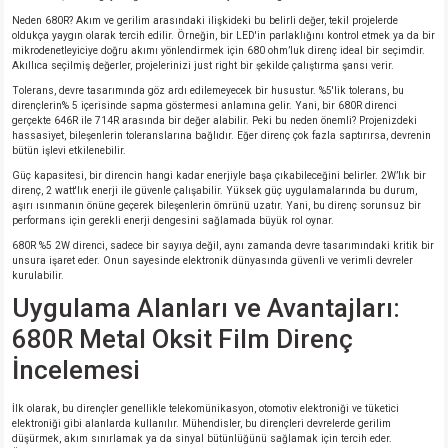
Neden 680R? Akım ve gerilim arasındaki ilişkideki bu belirli değer, tekil projelerde
oldukça yaygın olarak tercih edilir. Örneğin, bir LED'in parlaklığını kontrol etmek ya da bir
isi
mikrodenetleyiciye doğru akımı yönlendirmek için 680 ohm’luk direnç ideal bir seçimdir.
Akıllıca seçilmiş değerler, projelerinizi just right bir şekilde çalıştırma şansı verir.
erisi
Tolerans, devre tasarımında göz ardı edilemeyecek bir husustur. %5'lik tolerans, bu
dirençlerin% 5 içerisinde sapma göstermesi anlamına gelir. Yani, bir 680R direnci
gerçekte 646R ile 714R arasında bir değer alabilir. Peki bu neden önemli? Projenizdeki
hassasiyet, bileşenlerin toleranslarına bağlıdır. Eğer direnç çok fazla saptırırsa, devrenin
releri
bütün işlevi etkilenebilir.
Güç kapasitesi, bir direncin hangi kadar enerjiyle başa çıkabileceğini belirler. 2W’lık bir
P MARKA)
direnç, 2 watt'lık enerji ile güvenle çalışabilir. Yüksek güç uygulamalarında bu durum,
aşırı ısınmanın önüne geçerek bileşenlerin ömrünü uzatır. Yani, bu direnç sorunsuz bir
performans için gerekli enerji dengesini sağlamada büyük rol oynar.
680R %5 2W direnci, sadece bir sayıya değil, aynı zamanda devre tasarımındaki kritik bir
unsura işaret eder. Onun sayesinde elektronik dünyasında güvenli ve verimli devreler
kurulabilir.
Uygulama Alanları ve Avantajları:
680R Metal Oksit Film Direnç
İncelemesi
İlk olarak, bu dirençler genellikle telekomünikasyon, otomotiv elektroniği ve tüketici
elektroniği gibi alanlarda kullanılır. Mühendisler, bu dirençleri devrelerde gerilim
düşürmek, akım sınırlamak ya da sinyal bütünlüğünü sağlamak için tercih eder.