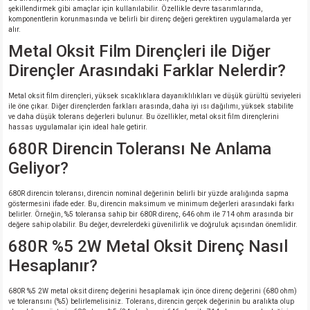
şekillendirmek gibi amaçlar için kullanılabilir. Özellikle devre tasarımlarında,
komponentlerin korunmasında ve belirli bir direnç değeri gerektiren uygulamalarda yer
alır.
Metal Oksit Film Dirençleri ile Diğer
Dirençler Arasındaki Farklar Nelerdir?
Metal oksit film dirençleri, yüksek sıcaklıklara dayanıklılıkları ve düşük gürültü seviyeleri
ile öne çıkar. Diğer dirençlerden farkları arasında, daha iyi ısı dağılımı, yüksek stabilite
ve daha düşük tolerans değerleri bulunur. Bu özellikler, metal oksit film dirençlerini
hassas uygulamalar için ideal hale getirir.
680R Direncin Toleransı Ne Anlama
Geliyor?
680R direncin toleransı, direncin nominal değerinin belirli bir yüzde aralığında sapma
göstermesini ifade eder. Bu, direncin maksimum ve minimum değerleri arasındaki farkı
belirler. Örneğin, %5 toleransa sahip bir 680R direnç, 646 ohm ile 714 ohm arasında bir
değere sahip olabilir. Bu değer, devrelerdeki güvenilirlik ve doğruluk açısından önemlidir.
680R %5 2W Metal Oksit Direnç Nasıl
Hesaplanır?
680R %5 2W metal oksit direnç değerini hesaplamak için önce direnç değerini (680 ohm)
ve toleransını (%5) belirlemelisiniz. Tolerans, direncin gerçek değerinin bu aralıkta olup