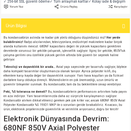
✓ 256-bit SSL güvenli ödeme
✓ Tüm anlaşmalı kartlar
✓ Kolay iade & değişim
si
atör
Serisi
enç 3W
 603 Kılıf
Yorum Yaz
Ürünü Paylaş
Karşılaştır
si
satör
erisi
enç 4W
 603 Kılıf - 25 Adet
Ürün Bilgisi
4 Serisi,27 Serisi,93 Serisi
atör
Serisi
enç 5W
 805 Kılıf
Bu kondansatörün aslında ne kadar çok yönlü olduğunu düşündünüz mü?
Her yerde
bulabilirsiniz!
Radyo alıcılarından, televizyonlara, endüstriyel makinelere kadar birçok
alanda kullanımı mevcut. 680NF kapasitans değeri ile yüksek kapasitans gerektiren
tör
 Serisi
ç 10W
 805 Kılıf - 25 Adet
devrelerde sorunsuz bir şekilde çalışarak, işlevsellik sağlıyor. İlginç bir şekilde, 850V’luk
çalışma gerilimi onu özellikle yüksek gerilim altında bile güvenli bir seçenek haline
getiriyor.
erisi
atör
erisi
ç 11W
d
Teknoloji ve dayanıklılık bir arada…
Axial yapı sayesinde yer tasarrufu sağlıyor, böylece
daha kompakt tasarımlar oluşturmanıza olanak tanıyor. Ayrıca polyester kılıfı, dış
etkenlere karşı kayda değer bir dayanıklılık sunuyor. Yani hava koşulları ya da fiziksel
isi
satör
ç 13W
darbelere karşı oldukça dirençli. Mühendislerin en çok önemsediği, uzun ömürlü ve
güvenilir bileşenler sunmak. Bu kondansatör, tam da bu beklentilere cevap verebiliyor.
isi
atör
ç 14W
Peki, %5 toleransa ne demeli?
Bu, kondansatörlerin performansını artırırken hata payını
en aza indiriyor. Yani tasarımlarınızda daha az sürprizle karşılaşmanızı sağlıyor.
Kondansatör alırken dikkat etmeniz gereken pek çok kriter var, ancak 680NF 850V Axial
Polyester Kondansatör %5 19X31 MKP ile o sorunları geride bırakabiliriz. Kısacası, bu
i
satör
ç 15W
ürün, elektronik projelerinizde güvenilirlik ve verimlilik arıyorsanız, doğru bir tercih!
Elektronik Dünyasında Devrim:
isi
atör
ç 17W
iyot
680NF 850V Axial Polyester