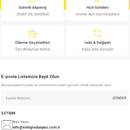
Görüş ve önerileriniz için teşekkür ederiz.
Güvenli Alışveriş
Hızlı Gönderi
256Bit SSL Sertifikalı
Ürünler Aynı Gün Kargolanır
Ürün resmi kalitesiz, bozuk veya görüntülenemiyor.
Ürün açıklamasında eksik bilgiler bulunuyor.
Ürün bilgilerinde hatalar bulunuyor.
Ürün fiyatı diğer sitelerden daha pahalı.
Ödeme Seçenekleri
İade & Değişim
Bu ürüne benzer farklı alternatifler olmalı.
Tüm Anlaşmalı Kartlar
Kolay İade Süreçleri
E-posta Listemize Kayıt Olun
Kampanyalarımızdan ve indirimlerimizden güncel olarak haberdar olun.
Gönder
GÖNDER
İLETİŞİM
Bize Yazın
info@entegredunyasi.com.tr