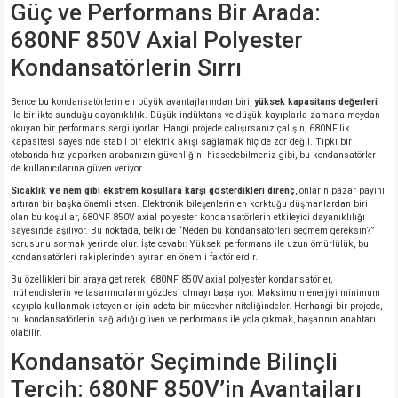
Güç ve Performans Bir Arada:
si
ansatör
 Kılıf
680NF 850V Axial Polyester
si
a Tipi Kondansatör
 Kılıf
Kondansatörlerin Sırrı
risi
Tipi Kondansatör
 Kılıf
Bence bu kondansatörlerin en büyük avantajlarından biri,
yüksek kapasitans değerleri
ile birlikte sunduğu dayanıklılık. Düşük indüktans ve düşük kayıplarla zamana meydan
okuyan bir performans sergiliyorlar. Hangi projede çalışırsanız çalışın, 680NF'lik
si
nsatör
 Kılıf
kapasitesi sayesinde stabil bir elektrik akışı sağlamak hiç de zor değil. Tıpkı bir
otobanda hız yaparken arabanızın güvenliğini hissedebilmeniz gibi, bu kondansatörler
de kullanıcılarına güven veriyor.
si
r 1206 Kılıf
Kılıf
Sıcaklık ve nem gibi ekstrem koşullara karşı gösterdikleri direnç
, onların pazar payını
artıran bir başka önemli etken. Elektronik bileşenlerin en korktuğu düşmanlardan biri
olan bu koşullar, 680NF 850V axial polyester kondansatörlerin etkileyici dayanıklılığı
si
 402 Kılıf
Kılıf
sayesinde aşılıyor. Bu noktada, belki de “Neden bu kondansatörleri seçmem gereksin?”
sorusunu sormak yerinde olur. İşte cevabı: Yüksek performans ile uzun ömürlülük, bu
kondansatörleri rakiplerinden ayıran en önemli faktörlerdir.
isi
 603 Kılıf
Kılıf
Bu özellikleri bir araya getirerek, 680NF 850V axial polyester kondansatörler,
mühendislerin ve tasarımcıların gözdesi olmayı başarıyor. Maksimum enerjiyi minimum
kayıpla kullanmak isteyenler için adeta bir mücevher niteliğindeler. Herhangi bir projede,
si
 805 Kılıf
5W
bu kondansatörlerin sağladığı güven ve performans ile yola çıkmak, başarının anahtarı
olabilir.
isi
nsatör
W
Kondansatör Seçiminde Bilinçli
Tercih: 680NF 850V’in Avantajları
si
atör
W