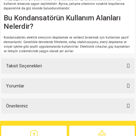
kullanım amacına uygun seçilmelidir. Ayrıca, çalışma ortamının sıcaklık koşullarına
dayanıklılık da göz önünde bulundurulmalıdır.
Bu Kondansatörün Kullanım Alanları
Nelerdir?
Kondansatörler, elektrik enerjisini depolamak ve serbest bırakmak için kullanılan pasif
elemanlardır. Genellikle devrelerde filtreleme, voltaj stabilizasyonu, enerji depolama ve
sinyal işleme gibi çeşitli uygulamalarda kullanılırlar. Elektronik cihazlar, güç kaynakları
ve iletişim sistemlerinde yaygın olarak yer alırlar.
Taksit Seçenekleri
Yorumlar
Önerileriniz
Bu ürüne ilk yorumu siz yapın!
Bu ürünün fiyat bilgisi, resim, ürün açıklamalarında ve diğer konularda
yetersiz gördüğünüz noktaları öneri formunu kullanarak tarafımıza
Yorum Yaz
iletebilirsiniz.