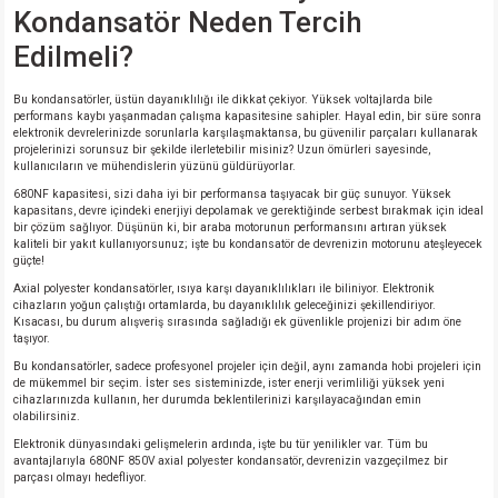
Kondansatör Neden Tercih
si
nsatörler
ç 25W
od
Edilmeli?
ndansatör
ç 3W
ç
Bu kondansatörler, üstün dayanıklılığı ile dikkat çekiyor. Yüksek voltajlarda bile
performans kaybı yaşanmadan çalışma kapasitesine sahipler. Hayal edin, bir süre sonra
ver
d Kondansatörler
ç 4W
elektronik devrelerinizde sorunlarla karşılaşmaktansa, bu güvenilir parçaları kullanarak
projelerinizi sorunsuz bir şekilde ilerletebilir misiniz? Uzun ömürleri sayesinde,
kullanıcıların ve mühendislerin yüzünü güldürüyorlar.
si
ansatör
ç 6W
680NF kapasitesi, sizi daha iyi bir performansa taşıyacak bir güç sunuyor. Yüksek
kapasitans, devre içindeki enerjiyi depolamak ve gerektiğinde serbest bırakmak için ideal
bir çözüm sağlıyor. Düşünün ki, bir araba motorunun performansını artıran yüksek
si
Kondansatör
ç 7W
d
kaliteli bir yakıt kullanıyorsunuz; işte bu kondansatör de devrenizin motorunu ateşleyecek
güçte!
isi
ansatör
ç 8W
Axial polyester kondansatörler, ısıya karşı dayanıklılıkları ile biliniyor. Elektronik
cihazların yoğun çalıştığı ortamlarda, bu dayanıklılık geleceğinizi şekillendiriyor.
Kısacası, bu durum alışveriş sırasında sağladığı ek güvenlikle projenizi bir adım öne
taşıyor.
si
ster AXİAL Kondansatör
ç 9W
Bu kondansatörler, sadece profesyonel projeler için değil, aynı zamanda hobi projeleri için
de mükemmel bir seçim. İster ses sisteminizde, ister enerji verimliliği yüksek yeni
risi
ndansatörler
cihazlarınızda kullanın, her durumda beklentilerinizi karşılayacağından emin
olabilirsiniz.
Elektronik dünyasındaki gelişmelerin ardında, işte bu tür yenilikler var. Tüm bu
isi
atör
avantajlarıyla 680NF 850V axial polyester kondansatör, devrenizin vazgeçilmez bir
parçası olmayı hedefliyor.