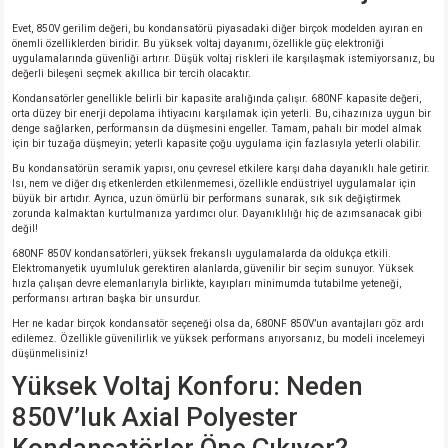
Evet, 850V gerilim değeri, bu kondansatörü piyasadaki diğer birçok modelden ayıran en
önemli özelliklerden biridir. Bu yüksek voltaj dayanımı, özellikle güç elektroniği
isi
uygulamalarında güvenliği artırır. Düşük voltaj riskleri ile karşılaşmak istemiyorsanız, bu
değerli bileşeni seçmek akıllıca bir tercih olacaktır.
si
Kondansatörler genellikle belirli bir kapasite aralığında çalışır. 680NF kapasite değeri,
orta düzey bir enerji depolama ihtiyacını karşılamak için yeterli. Bu, cihazınıza uygun bir
denge sağlarken, performansın da düşmesini engeller. Tamam, pahalı bir model almak
için bir tuzağa düşmeyin; yeterli kapasite çoğu uygulama için fazlasıyla yeterli olabilir.
isi
Bu kondansatörün seramik yapısı, onu çevresel etkilere karşı daha dayanıklı hale getirir.
Isı, nem ve diğer dış etkenlerden etkilenmemesi, özellikle endüstriyel uygulamalar için
isi
büyük bir artıdır. Ayrıca, uzun ömürlü bir performans sunarak, sık sık değiştirmek
zorunda kalmaktan kurtulmanıza yardımcı olur. Dayanıklılığı hiç de azımsanacak gibi
değil!
risi
680NF 850V kondansatörleri, yüksek frekanslı uygulamalarda da oldukça etkili.
Elektromanyetik uyumluluk gerektiren alanlarda, güvenilir bir seçim sunuyor. Yüksek
hızla çalışan devre elemanlarıyla birlikte, kayıpları minimumda tutabilme yeteneği,
risi
performansı artıran başka bir unsurdur.
Her ne kadar birçok kondansatör seçeneği olsa da, 680NF 850V’un avantajları göz ardı
edilemez. Özellikle güvenilirlik ve yüksek performans arıyorsanız, bu modeli incelemeyi
si
düşünmelisiniz!
Yüksek Voltaj Konforu: Neden
si
850V’luk Axial Polyester
risi