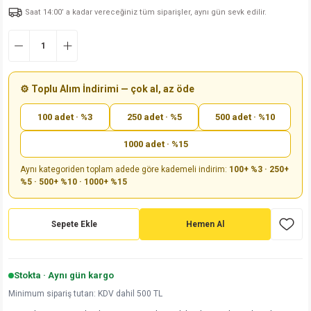
Saat 14:00’ a kadar vereceğiniz tüm siparişler, aynı gün sevk edilir.
md
risi
Klemens 180C
nsatör
erisi
renç %5 2W
Kılıf
risi
Klemens 90C
atör
risi
enç 1/8w
Kılıf
i
satör
risi
enç %1 1/2W
k kapasitör
⚙️ Toplu Alım İndirimi — çok al, az öde
100 adet · %3
250 adet · %5
500 adet · %10
si
atör
risi
enç %1 1/4W
1000 adet · %15
si
tör
risi
renç 1/2W
ad
iyot
Aynı kategoriden toplam adede göre kademeli indirim:
100+ %3 · 250+
%5 · 500+ %10 · 1000+ %15
si
atör
Serisi
renç 10W
isi
satör
Serisi
enç 1W
r 1206 Kılıf
Sepete Ekle
Hemen Al
 Serisi,45 Serisi
atör
Serisi
renç 20W
 1206 Kılıf - 25 Adet
iyot
Stokta · Aynı gün kargo
risi
tör
isi
enç 2W
 402 Kılıf
Minimum sipariş tutarı: KDV dahil 500 TL