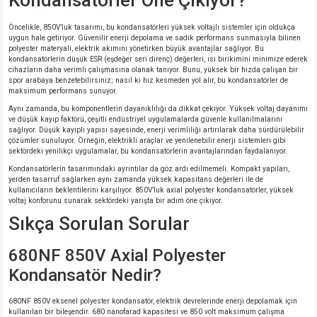
Kondansatörler Öne Çıkıyor?
Öncelikle, 850V’luk tasarımı, bu kondansatörleri yüksek voltajlı sistemler için oldukça
isi
uygun hale getiriyor. Güvenilir enerji depolama ve sadık performans sunmasıyla bilinen
polyester materyali, elektrik akımını yönetirken büyük avantajlar sağlıyor. Bu
kondansatörlerin düşük ESR (eşdeğer seri direnç) değerleri, ısı birikimini minimize ederek
erisi
cihazların daha verimli çalışmasına olanak tanıyor. Bunu, yüksek bir hızda çalışan bir
spor arabaya benzetebilirsiniz; nasıl ki hız kesmeden yol alır, bu kondansatörler de
maksimum performans sunuyor.
releri
Aynı zamanda, bu komponentlerin dayanıklılığı da dikkat çekiyor. Yüksek voltaj dayanımı
ve düşük kayıp faktörü, çeşitli endüstriyel uygulamalarda güvenle kullanılmalarını
sağlıyor. Düşük kayıplı yapısı sayesinde, enerji verimliliği artırılarak daha sürdürülebilir
P MARKA)
çözümler sunuluyor. Örneğin, elektrikli araçlar ve yenilenebilir enerji sistemleri gibi
sektördeki yenilikçi uygulamalar, bu kondansatörlerin avantajlarından faydalanıyor.
Kondansatörlerin tasarımındaki ayrıntılar da göz ardı edilmemeli. Kompakt yapıları,
yerden tasarruf sağlarken aynı zamanda yüksek kapasitans değerleri ile de
kullanıcıların beklentilerini karşılıyor. 850V’luk axial polyester kondansatörler, yüksek
voltaj konforunu sunarak sektördeki yarışta bir adım öne çıkıyor.
Sıkça Sorulan Sorular
680NF 850V Axial Polyester
Kondansatör Nedir?
680NF 850V eksenel polyester kondansatör, elektrik devrelerinde enerji depolamak için
kullanılan bir bileşendir. 680 nanofarad kapasitesi ve 850 volt maksimum çalışma