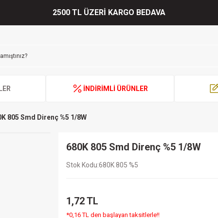
2500 TL ÜZERİ KARGO BEDAVA
LER
İNDİRİMLİ ÜRÜNLER
0K 805 Smd Direnç %5 1/8W
680K 805 Smd Direnç %5 1/8W
Stok Kodu
680K 805 %5
1,72 TL
*0,16 TL den başlayan taksitlerle!!