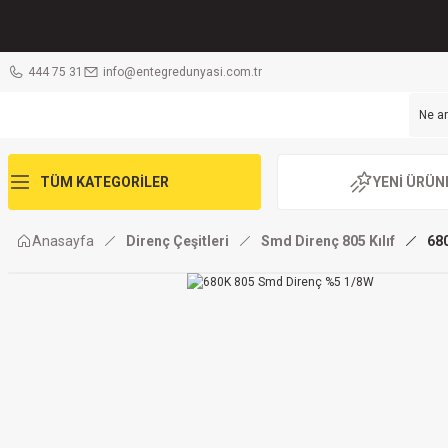
444 75 31
info@entegredunyasi.com.tr
TÜM KATEGORİLER
YENİ ÜRÜN
Anasayfa
Direnç Çeşitleri
Smd Direnç 805 Kılıf
68