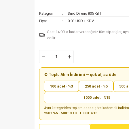
Kategori
Smd Direnç 805 Kılıf
Fiyat
0,03 USD + KDV
Saat 14:00’ a kadar vereceğiniz tüm siparişler, ay
edilir.
⚙️ Toplu Alım İndirimi — çok al, az öde
100 adet · %3
250 adet · %5
500 a
1000 adet · %15
Aynı kategoriden toplam adede göre kademeli indiri
250+ %5 · 500+ %10 · 1000+ %15