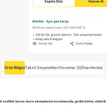
Sepete Ekle
Hemen Al
Stokta · Aynı gün kargo
Minimum sipariş tutarı: KDV dahil 500 TL
✓ 256-bit SSL güvenli ödeme
✓ Tüm anlaşmalı kartlar
✓ Kolay iade & değişim
Yorum Yaz
Ürünü Paylaş
Ürün Bilgisi
Taksit Seçenekleri
Yorumlar (0)
Önerileriniz
 özellikle hassas devre elemanlarının korunmasında, gerilim bölme, elektrik en