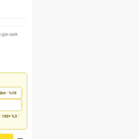
nı gün sevk
det · %10
m:
100+ %3 ·