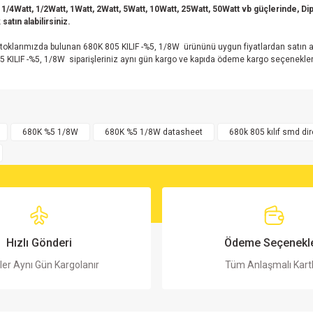
 1/4Watt, 1/2Watt, 1Watt, 2Watt, 5Watt, 10Watt, 25Watt, 50Watt vb güçlerinde, Dip 
satın alabilirsiniz.
toklarımızda bulunan 680K 805 KILIF -%5, 1/8W ürününü uygun fiyatlardan satın ala
5 KILIF -%5, 1/8W siparişleriniz aynı gün kargo ve kapıda ödeme kargo seçenekleri
rsiz gördüğünüz noktaları öneri formunu kullanarak tarafımıza iletebilirsiniz.
Bu ürüne ilk yorumu siz yapın!
680K %5 1/8W
680K %5 1/8W datasheet
680k 805 kılıf smd di
Yorum Yaz
Hızlı Gönderi
Ödeme Seçenekle
ler Aynı Gün Kargolanır
Tüm Anlaşmalı Kart