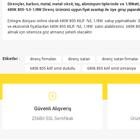
Dirençler, karbon, metal, metal-oksit, taş, alüminyum tiplerinde ve 1/8Watt,
680K
805
-
%5-1/8W Direnç
ürününü uygun fiyat avantajı ile üye girişi yaparak 
Entegre dünyası online olarak 680K 805 KILIF -%5, 1/8W satışı yapmaktadır. S
ve ekonomik fiyatlardan 680K 805 KILIF -%5, 1/8W satın alabilirsiniz. 680K 80
almak için sitemize göz atmanız yeterli olacaktır.
Bu ürünün fiyat bilgisi, resim, ürün açıklamalarında ve diğer konularda yete
Görüş ve önerileriniz için teşekkür ederiz.
Etiketler :
direnç firmaları
direnç satan
direnç satan firmalar
680k 805 kılıf smd dudullu
680k 805 kılıf smd ümraniye
Ürün resmi kalitesiz, bozuk veya görüntülenemiyor.
Ürün açıklamasında eksik bilgiler bulunuyor.
Ürün bilgilerinde hatalar bulunuyor.
Ürün fiyatı diğer sitelerden daha pahalı.
Bu ürüne benzer farklı alternatifler olmalı.
Güvenli Alışveriş
256Bit SSL Sertifikalı
Ürün