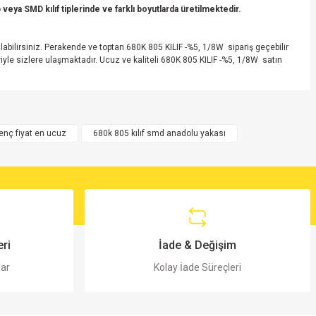
veya SMD kılıf tiplerinde ve farklı boyutlarda üretilmektedir.
bilirsiniz. Perakende ve toptan 680K 805 KILIF -%5, 1/8W sipariş geçebilir
yle sizlere ulaşmaktadır. Ucuz ve kaliteli 680K 805 KILIF -%5, 1/8W satın
renç fiyat en ucuz
680k 805 kılıf smd anadolu yakası
ri
İade & Değişim
lar
Kolay İade Süreçleri