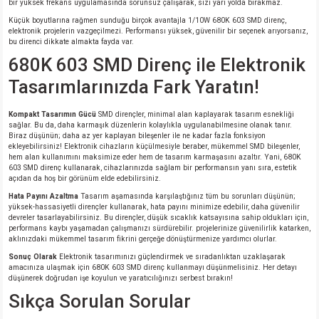
bir yüksek frekans uygulamasında sorunsuz çalışarak, sizi yarı yolda bırakmaz.
Küçük boyutlarına rağmen sunduğu birçok avantajla 1/10W 680K 603 SMD direnç,
isi
elektronik projelerin vazgeçilmezi. Performansı yüksek, güvenilir bir seçenek arıyorsanız,
bu direnci dikkate almakta fayda var.
680K 603 SMD Direnç ile Elektronik
erisi
Tasarımlarınızda Fark Yaratın!
releri
Kompakt Tasarımın Gücü
SMD dirençler, minimal alan kaplayarak tasarım esnekliği
sağlar. Bu da, daha karmaşık düzenlerin kolaylıkla uygulanabilmesine olanak tanır.
P MARKA)
Biraz düşünün; daha az yer kaplayan bileşenler ile ne kadar fazla fonksiyon
ekleyebilirsiniz! Elektronik cihazların küçülmesiyle beraber, mükemmel SMD bileşenler,
hem alan kullanımını maksimize eder hem de tasarım karmaşasını azaltır. Yani, 680K
603 SMD direnç kullanarak, cihazlarınızda sağlam bir performansın yanı sıra, estetik
açıdan da hoş bir görünüm elde edebilirsiniz.
Hata Payını Azaltma
Tasarım aşamasında karşılaştığınız tüm bu sorunları düşünün;
yüksek-hassasiyetli dirençler kullanarak, hata payını minimize edebilir, daha güvenilir
devreler tasarlayabilirsiniz. Bu dirençler, düşük sıcaklık katsayısına sahip oldukları için,
performans kaybı yaşamadan çalışmanızı sürdürebilir. projelerinize güvenilirlik katarken,
aklınızdaki mükemmel tasarım fikrini gerçeğe dönüştürmenize yardımcı olurlar.
Sonuç Olarak
Elektronik tasarımınızı güçlendirmek ve sıradanlıktan uzaklaşarak
amacınıza ulaşmak için 680K 603 SMD direnç kullanmayı düşünmelisiniz. Her detayı
düşünerek doğrudan işe koyulun ve yaratıcılığınızı serbest bırakın!
Sıkça Sorulan Sorular