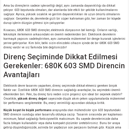
si
nsatörler
ç 25W
od
Ama bu dirençlerin sadece işlevselliği değil, aynı zamanda dayanıklılığı da dikkat
çekiyor. 603 boyutunda olmaları, dar alanlarda bile etkili bir şekilde kullanılmalarını
sağlıyor. Ayrıca, yüksek sıcaklık ve gerilim dayanıklılıkları ile uzun ömürlü olmalarını
ndansatör
ç 3W
ç
sağlıyor. Gerçekten de, devrelerde gizli bir süper kahraman gibi, her zaman bir köşede
durup işlerin düzgün gitmesi için çalışıyorlar.
Kısacası, 680K 603 SMD dirençler, elektronik dünyasının bel kemiği. Onların varlığı,
ver
d Kondansatörler
ç 4W
teknolojik ilerlemenin arkasındaki en önemli nedenlerden biri. Elektronik devrelerin
karmaşık yapısını sadeleştirirken, aynı zamanda mükemmel bir denge kurarak işlevlerini
yerine getiriyorlar. Kim bilir, belki sizin elinizdeki cihazın içinde de bir 680K 603 SMD
si
ansatör
ç 6W
direnç vardır ve siz farkında bile değilsinizdir!
Direnç Seçiminde Dikkat Edilmesi
si
Kondansatör
ç 7W
d
Gerekenler: 680K 603 SMD Direncin
Avantajları
isi
ansatör
ç 8W
Elektronik devre tasarımı yaparken, direnç seçiminde dikkat etmeniz gereken birçok
si
ster AXİAL Kondansatör
ç 9W
faktör var. Özellikle 680K 603 SMD direncin sağladığı avantajlar, bu seçimdeki önemli
etkenlerden biri. Peki, bu direnç türü neden sizin projeniz için ideal bir seçenek olabilir?
Öncelikle,
yüksek direnç değeri
sayesinde düşük akım çeken uygulamalarda mükemmel
risi
ndansatörler
bir performans sergilemekte. Bu, enerji verimliliği açısından oldukça kritik.
Küçük boyut ile büyük performans
arayışında olan mühendisler için 603 boyutundaki
SMD direncin sunduğu alan tasarrufu oldukça cazip. Tasarım sırasında yer kaplaması
isi
atör
minimum, fakat sağladığı fonksiyonellik maksimum. Bu sayede devrelerinizde daha
fazla bileşen kullanabilir veya daha kompakt çözümler üretebilirsiniz. Bunu bir araya
getirip düşündüğünüzde, aslında bir yapbozun son parçasını bulmak gibi. Küçük ama