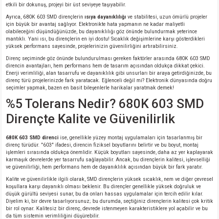
si
ansatör
 Kılıf
etkili bir dokunuş, projeyi bir üst seviyeye taşıyabilir.
Ayrıca, 680K 603 SMD dirençlerin
ısıya dayanıklılığı
ve stabilitesi, uzun ömürlü projeler
için büyük bir avantaj sağlıyor. Elektronikte hata yapmanın ne kadar maliyetli
si
a Tipi Kondansatör
 Kılıf
olabileceğini düşündüğünüzde, bu dayanıklılığı göz önünde bulundurmak yeterince
mantıklı. Yani ısı, bu dirençlerin en iyi dostu! Sıcaklık değişimlerine karşı gösterdikleri
yüksek performans sayesinde, projelerinizin güvenilirliğini artırabilirsiniz.
risi
Tipi Kondansatör
 Kılıf
Direnç seçiminde göz önünde bulundurulması gereken faktörler arasında 680K 603 SMD
direncin avantajları, hem performans hem de tasarım açısından oldukça dikkat çekici.
Enerji verimliliği, alan tasarrufu ve dayanıklılık gibi unsurları bir araya getirdiğinizde, bu
si
nsatör
 Kılıf
direnç türü projelerinizde fark yaratacak. Eğlenceli değil mi? Elektronik dünyasında doğru
seçimler yapmak, bazen en basit bileşenlerle harikalar yaratmak demek!
si
r 1206 Kılıf
Kılıf
%5 Tolerans Nedir? 680K 603 SMD
Dirençte Kalite ve Güvenilirlik
si
 402 Kılıf
Kılıf
680K 603 SMD direnci
ise, genellikle yüzey montaj uygulamaları için tasarlanmış bir
direnç türüdür. "603" ifadesi, direncin fiziksel boyutlarını belirtir ve bu boyut, montaj
isi
 603 Kılıf
Kılıf
işlemleri sırasında oldukça önemlidir. Küçük boyutları sayesinde, daha az yer kaplayarak
karmaşık devrelerde yer tasarrufu sağlayabilir. Ancak, bu dirençlerin kalitesi, işlevselliği
ve güvenilirliği, hem performans hem de dayanıklılık açısından büyük bir fark yaratır.
si
 805 Kılıf
5W
Kalite ve güvenilirlikle ilgili olarak, SMD dirençlerin yüksek sıcaklık, nem ve diğer çevresel
koşullara karşı dayanıklı olması beklenir. Bu dirençler genellikle yüksek doğruluk ve
düşük gürültü seviyesi sunar, bu da onları hassas uygulamalar için tercih edilir kılar.
isi
nsatör
W
Diyelim ki, bir devre tasarlıyorsunuz; bu durumda, seçtiğiniz dirençlerin kalitesi çok kritik
bir rol oynar. Kalitesiz bir direnç, devrede istenmeyen karakteristiklere yol açabilir ve bu
da tüm sistemin verimliliğini düşürebilir.
si
atör
W