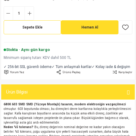
md
risi
Klemens 180C
nsatör
erisi
renç %5 2W
Kılıf
risi
Klemens 90C
atör
risi
enç 1/8w
Kılıf
Sepete Ekle
Hemen Al
i
satör
risi
enç %1 1/2W
k kapasitör
Stokta · Aynı gün kargo
si
atör
risi
enç %1 1/4W
Minimum sipariş tutarı: KDV dahil 500 TL
✓ 256-bit SSL güvenli ödeme
✓ Tüm anlaşmalı kartlar
✓ Kolay iade & değişim
si
tör
risi
renç 1/2W
ad
iyot
Yorum Yaz
Ürünü Paylaş
Karşılaştır
si
atör
Serisi
renç 10W
Ürün Bilgisi
isi
satör
Serisi
enç 1W
r 1206 Kılıf
680K 603 SMD
SMD (Yüzeye Montajlı) tasarım, modern elektroniğin vazgeçilmezi
olmuştur. 603 boyutunda olması, bu dirençleri devre kartlarına kolaylıkla yerleştirilmesini
 Serisi,45 Serisi
atör
Serisi
renç 20W
 1206 Kılıf - 25 Adet
iyot
sağlar. Kafa karıştıran boyutların arasında bu küçük ama etkili direnç, özellikle yer
tasarrufu sağlamak isteyen projelerde ön plana çıkar. Büyüklüğünden bağımsız olarak,
işlevselliği asla göz ardı edilmemelidir.
risi
tör
isi
enç 2W
 402 Kılıf
Neden %5 tolerans?
Bu, direnç değerinin nominal değerine ne kadar yakın olacağını
belirler. %5 tolerans, çoğu uygulama için yeterli hassasiyeti sunarken, daha büyük hata