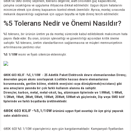
680K'lık SMD direnç seçerken, tolerans değerine, watt cinsinden güç kapasitesine,
çalışma sıcaklığına ve uygulama ihtiyacına dikkat edilmelidir. Uygun ölçüm hatalarını
minimize etmek için direnç kapsamını kontrol etmek önemlidir. Ayrıca, montaj sırasında
mekanik dayanıklılığı sağlamak için uygun boyutta ve tipte direnç tercih edilmelidir.
%5 Tolerans Nedir ve Önemi Nasıldır?
%5 tolerans, bir ürünün üretim ya da montaj sürecinde kabul edilebilecek maksimum hata
payını ifade eder. Bu oran, ürünün işlevselliği ve güvenilirliği açısından kritik öneme
sahiptir. %5 tolerans, üretim standartlarının sağlanmasına ve müşteri memnuniyetinin
artırılmasına yardımcı olur.
%5 1/10W
resmi ve fiyatı sitemize eklenmiştir.
680K 603 KILIF -%5,1/10W
- 25 Adetlik Paket Elektronik devre elemanlarından Direnç;
devreden geçen akımı sınırlayarak özellikle hassas devre elemanlarının
korunmasında, gerilim bölme, elektrik enerjisini ısıya dönüştürmek(rezistans) gibi
ana amaçların yanında bir çok farklı kullanım alanına da sahiptir.
Dirençler, karbon, metal, metal-oksit, taş, alüminyum tiplerinde ve 1/8Watt, 1/4Watt,
1/2Watt, 1Watt, 2Watt, 5Watt, 10Watt, 25Watt, 50Watt vb güçlerinde, Dip veya SMD kılıf
tiplerinde ve farklı boyutlarda üretilmektedir.
680K 603 KILIF -%5,1/10W
ürününü uygun fiyat avantajı ile üye girişi yaparak
satın alabilirsiniz.
680K 603 %5 1/10W siparişleriniz aynı gün kargolanmaktadır. Kampanyalı fiyatlardan