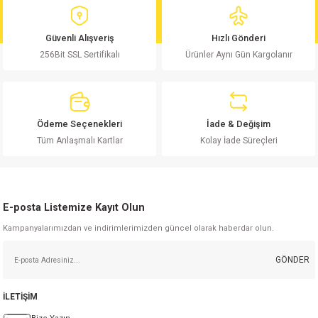
Ürün bilgilerinde hatalar bulunuyor.
Ürün fiyatı diğer sitelerden daha pahalı.
Güvenli Alışveriş
Hızlı Gönderi
Bu ürüne benzer farklı alternatifler olmalı.
256Bit SSL Sertifikalı
Ürünler Aynı Gün Kargolanır
Ödeme Seçenekleri
İade & Değişim
Gönder
Tüm Anlaşmalı Kartlar
Kolay İade Süreçleri
E-posta Listemize Kayıt Olun
Kampanyalarımızdan ve indirimlerimizden güncel olarak haberdar olun.
GÖNDER
İLETİŞİM