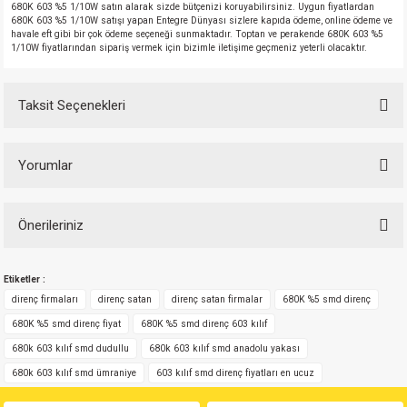
680K 603 %5 1/10W satın alarak sizde bütçenizi koruyabilirsiniz. Uygun fiyatlardan
680K 603 %5 1/10W satışı yapan Entegre Dünyası sizlere kapıda ödeme, online ödeme ve
havale eft gibi bir çok ödeme seçeneği sunmaktadır. Toptan ve perakende 680K 603 %5
1/10W fiyatlarından sipariş vermek için bizimle iletişime geçmeniz yeterli olacaktır.
Taksit Seçenekleri
Yorumlar
Önerileriniz
Bu ürüne ilk yorumu siz yapın!
Bu ürünün fiyat bilgisi, resim, ürün açıklamalarında ve diğer konularda
Etiketler :
yetersiz gördüğünüz noktaları öneri formunu kullanarak tarafımıza
Yorum Yaz
iletebilirsiniz.
direnç firmaları
direnç satan
direnç satan firmalar
680K %5 smd direnç
Görüş ve önerileriniz için teşekkür ederiz.
680K %5 smd direnç fiyat
680K %5 smd direnç 603 kılıf
680k 603 kılıf smd dudullu
680k 603 kılıf smd anadolu yakası
Ürün resmi kalitesiz, bozuk veya görüntülenemiyor.
680k 603 kılıf smd ümraniye
603 kılıf smd direnç fiyatları en ucuz
Ürün açıklamasında eksik bilgiler bulunuyor.