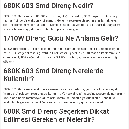
680K 603 Smd Direnç Nedir?
680K 603 SMD direnç, 680.000 ohm direnç değerine sahip, 0603 boyutlarında yüzey
montaj tipinde bir elektronik bileşendir. Genellikle devrelerde akımı sınırlamak veya
gerilim bölme işlevi için kullanılır. Kompakt yapısı sayesinde alan tasarrufu sağlar ve
yüksek frekans uygulamalarında etkili performans gösterir.
1/10W Direnç Gücü Ne Anlama Gelir?
1/10W direnç gücü, bir direnç elemanının maksimum ne kadar enerji tüketebileceğini
belirtir. Bu değer, direncin güvenli bir şekilde çalışırken aşırı ısınmadan kaçınmak için
önemlidir. 1/10W değeri, ilgili direncin 0.1 Watt'lık bir güç kapasitesine sahip olduğunu
gösterir.
680K 603 Smd Direnç Nerelerde
Kullanılır?
680K 603 SMD direnç, elektronik devrelerde akım sınırlama, gerilim bölme ve sinyal
işleme gibi pek çok uygulamada kullanılır. Yüksek direnci sayesinde, devre elemanlarının
korunmasına ve istenmeyen akımların kontrol edilmesine yardımcı olur. Genellikle
telefonlar, bilgisayarlar ve diğer elektronik cihazların iç yapılarında yer alır.
680K Smd Direnç Seçerken Dikkat
Edilmesi Gerekenler Nelerdir?