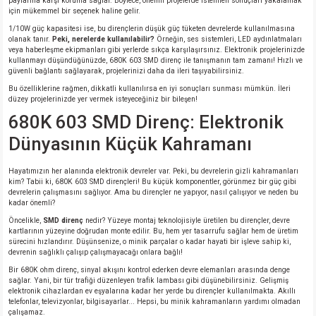
paylarına karşı koruma sağlar. Böylece, önemli projelerde istenilen sonuçları yakalamak
için mükemmel bir seçenek haline gelir.
si
atör
Serisi
enç 3W
 603 Kılıf
1/10W güç kapasitesi ise, bu dirençlerin düşük güç tüketen devrelerde kullanılmasına
olanak tanır.
Peki, nerelerde kullanılabilir?
Örneğin, ses sistemleri, LED aydınlatmaları
si
satör
erisi
enç 4W
 603 Kılıf - 25 Adet
veya haberleşme ekipmanları gibi yerlerde sıkça karşılaşırsınız. Elektronik projelerinizde
kullanmayı düşündüğünüzde, 680K 603 SMD direnç ile tanışmanın tam zamanı! Hızlı ve
güvenli bağlantı sağlayarak, projelerinizi daha da ileri taşıyabilirsiniz.
4 Serisi,27 Serisi,93 Serisi
atör
Serisi
enç 5W
 805 Kılıf
Bu özelliklerine rağmen, dikkatli kullanılırsa en iyi sonuçları sunması mümkün. İleri
düzey projelerinizde yer vermek isteyeceğiniz bir bileşen!
680K 603 SMD Direnç: Elektronik
tör
 Serisi
ç 10W
 805 Kılıf - 25 Adet
Dünyasının Küçük Kahramanı
erisi
atör
erisi
ç 11W
d
Hayatımızın her alanında elektronik devreler var. Peki, bu devrelerin gizli kahramanları
kim? Tabii ki, 680K 603 SMD dirençleri! Bu küçük komponentler, görünmez bir güç gibi
isi
satör
ç 13W
devrelerin çalışmasını sağlıyor. Ama bu dirençler ne yapıyor, nasıl çalışıyor ve neden bu
kadar önemli?
Öncelikle,
SMD direnç
nedir? Yüzeye montaj teknolojisiyle üretilen bu dirençler, devre
isi
atör
ç 14W
kartlarının yüzeyine doğrudan monte edilir. Bu, hem yer tasarrufu sağlar hem de üretim
sürecini hızlandırır. Düşünsenize, o minik parçalar o kadar hayati bir işleve sahip ki,
devrenin sağlıklı çalışıp çalışmayacağı onlara bağlı!
i
satör
ç 15W
Bir 680K ohm direnç, sinyal akışını kontrol ederken devre elemanları arasında denge
sağlar. Yani, bir tür trafiği düzenleyen trafik lambası gibi düşünebilirsiniz. Gelişmiş
isi
atör
ç 17W
iyot
elektronik cihazlardan ev eşyalarına kadar her yerde bu dirençler kullanılmakta. Akıllı
telefonlar, televizyonlar, bilgisayarlar... Hepsi, bu minik kahramanların yardımı olmadan
çalışamaz.