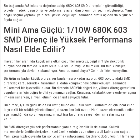
Bu bağlamda, %5 tolerans değerine sahip 680K 603 SMD dirençlerin güvenilirliği,
projelerinizdeki uzun ömür ve performans açısından önemli bir seçim oluşturuyor. Yani
isi
doğru seçimi yapmak, yalnızca işlevsel değil, aynı zamanda pratik açıdan da büyük bir
fayda sağlar.
Mini Ama Güçlü: 1/10W 680K 603
si
SMD Direnç ile Yüksek Performans
isi
Nasıl Elde Edilir?
isi
Hayatın her alanında küçük ama etkili çözümler arıyoruz, değil mi? İşte elektronik
dünyasında bu tam da 1/10W 680K 603 SMD direnç ile mümkün. Bu minik bileşen,
performansıyla devleri kıskandırıyor. Ama bu nasıl oluyor? Gelin birlikte inceleyelim.
risi
Bir ürün ne kadar küçük olursa, yer kaplaması o kadar az olur. 603 boyutundaki SMD
dirençler, kart üzerindeki tasarımınızı daha kompakt hale getirirken, aynı zamanda
mükemmel bir işlevsellik sunar. Bu direncin 680K'lık değeri ise, yüksek direnç gerektiren
risi
uygulamalar için doğru tercihi yapmanızı sağlar. Kısacası, kalabalık devrelerde yer açma
imkanı sunarken, sinyal iletimini de en üst seviyede tutar.
Bu direnç, 1/10W gücü ile az ısı üretir, bu da onu uzun süreli kullanımlar için ideal kılar.
si
Isıyı etkili bir şekilde yönetebilmesi, cihazın ömrünü uzatır. Hani bazen elektronik aletler
aşırı ısındığında sorun yaşamaz mıyız? İşte bu direnç sayesinden, cihazlarınız serin
kalır.
si
Bu SMD dirençler, yüksek performansın yanı sıra güvenilirlik de sunar. Kaliteli
malzemelerle üretilmeleri, elektriksel özelliklerinin uzun süre stabil kalmasını sağlar.
Yani, projenizde güvenilir bir sonuç almak istiyorsanız, bu direnç doğru tercih. Herhangi
risi