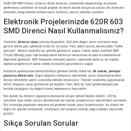
620R 603 SMD direnç, kullanıcı dostu tasarımı, mükemmel dayanıklılığı ve yüksek
performans özellikleri ile birçok projede ilk tercih olarak karşımıza çıkıyor. Bu dirençleri
denemek, hangi alanda kullanırsanız kullanın, sayısız avantaj sunabilir.
Elektronik Projelerinizde 620R 603
SMD Direnci Nasıl Kullanmalısınız?
Öncelikle,
direncin işlevi
üzerine düşünelim. 620 ohm değeri, akım sınırlama veya
gerilim bölme gibi işlevlerde kritik bir rol oynar. Yani, tabiri caizse, devrenizdeki “trafik
polisidir”. Akımın kontrollü bir şekilde geçmesini sağlar. Fakat, neden özellikle SMD
(Yüzey Montaj) yapı? İşte burada devre kartınızın tasarımına ve alan kısıtlamalarına
değinmek gerekiyor. SMD bileşenler, kompakt yapıları sayesinde daha az yer kaplar,
böylece projelerinizin daha estetik ve düzenli görünmesini sağlar.
Kullanım aşamasında dikkat edilmesi gereken birkaç nokta var.
İlk olarak, yerleşim
planınıza dikkat edin
. Doğru bağlantı noktalarını belirlemek, işinizi kolaylaştıracaktır.
Ayrıca, lehimleme işlemi sırasında dikkatli olmalısınız. Yüksek sıcaklıkta uygulanacak
lehim, bileşenin zarar görmesine yol açabilir. Yani, belli bir özen göstermediğinizde,
birlikte çalıştığınız bu değerli direnç heyecanınızı kaçırabilir.
Son olarak, bu direncin uygulama alanlarına da göz atmak faydalı olabilir. LED’ler,
sensörler veya motor sürücü devrelerinde yer alarak, projelerinizin işlevselliğini artırabilir.
Biz insanlığa yaşamları boyunca yol gösteren birçok ipucu bırakmışızdır; bu direnci de
doğru bir şekilde kullanarak. Unutmayın, her projenin özelliği, doğru bileşen seçiminde
gizlidir.
Sıkça Sorulan Sorular