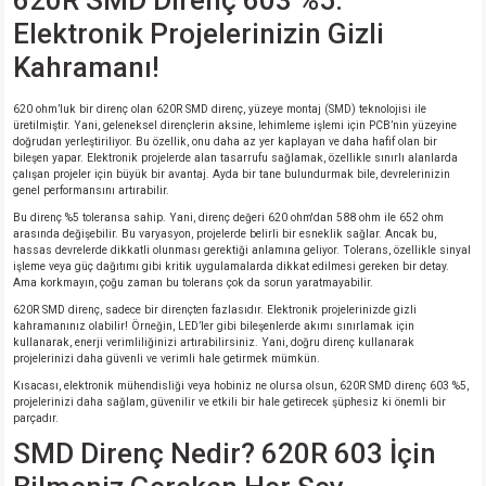
620R SMD Direnç 603 %5:
si
nsatörler
ç 25W
od
Elektronik Projelerinizin Gizli
Kahramanı!
ndansatör
ç 3W
ç
620 ohm’luk bir direnç olan 620R SMD direnç, yüzeye montaj (SMD) teknolojisi ile
ver
d Kondansatörler
ç 4W
üretilmiştir. Yani, geleneksel dirençlerin aksine, lehimleme işlemi için PCB’nin yüzeyine
doğrudan yerleştiriliyor. Bu özellik, onu daha az yer kaplayan ve daha hafif olan bir
bileşen yapar. Elektronik projelerde alan tasarrufu sağlamak, özellikle sınırlı alanlarda
si
ansatör
ç 6W
çalışan projeler için büyük bir avantaj. Ayda bir tane bulundurmak bile, devrelerinizin
genel performansını artırabilir.
Bu direnç %5 toleransa sahip. Yani, direnç değeri 620 ohm'dan 588 ohm ile 652 ohm
si
Kondansatör
ç 7W
d
arasında değişebilir. Bu varyasyon, projelerde belirli bir esneklik sağlar. Ancak bu,
hassas devrelerde dikkatli olunması gerektiği anlamına geliyor. Tolerans, özellikle sinyal
işleme veya güç dağıtımı gibi kritik uygulamalarda dikkat edilmesi gereken bir detay.
isi
ansatör
ç 8W
Ama korkmayın, çoğu zaman bu tolerans çok da sorun yaratmayabilir.
620R SMD direnç, sadece bir dirençten fazlasıdır. Elektronik projelerinizde gizli
kahramanınız olabilir! Örneğin, LED’ler gibi bileşenlerde akımı sınırlamak için
si
ster AXİAL Kondansatör
ç 9W
kullanarak, enerji verimliliğinizi artırabilirsiniz. Yani, doğru direnç kullanarak
projelerinizi daha güvenli ve verimli hale getirmek mümkün.
risi
ndansatörler
Kısacası, elektronik mühendisliği veya hobiniz ne olursa olsun, 620R SMD direnç 603 %5,
projelerinizi daha sağlam, güvenilir ve etkili bir hale getirecek şüphesiz ki önemli bir
parçadır.
isi
atör
SMD Direnç Nedir? 620R 603 İçin