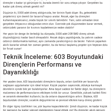
dirençler o kadar iyi görünüyor ki, burada önemli bir soru ortaya çıkıyor: Gerçekten bu
kadar çok direnç almak gerekli mi?
Düşünün ki, 5000 adet direnç aldığınızda, her birinin fiyatı düşer. Bu, gelecekteki
projeleriniz için önemli bir tasarruf kapısı aralar. Ancak, eğer bu dirençleri
kullanmayacaksanız, orada büyük bir sıkıntı belirebilir. Yani, satın almadan önce
gerçekten ihtiyacınız olduğundan emin olun. Üzerinde çok düşünmeden karar vermek,
cebinizdeki paranın bir kısmını kaybetmenize neden olabilir!
Her şeyin bir denge ile ilerlediği bu dünyada, 5000 adet 20R SMD direnç almak
düşündüğünüz kadar basit olmayabilir. Ancak doğru yapıldığında, bu yatırım sadece
cebinizi doldurmakla kalmaz, aynı zamanda yaratıcılığınızı da besler. Yatırım yaparken
akıllı kararlar almak her zaman gerekir; bu da henüz başlamış projeler için heyecan dolu
bir fırsat sunar!
Teknik İnceleme: 603 Boyutundaki
Dirençlerin Performansı ve
Dayanıklılığı
Her şeyden önce, 603 boyutundaki dirençlerin boyutu, onları özellikle yer tasarrufu
sağlayan uygulamalar için ideal kılıyor. Küçük yapıları sayesinde, oldukça karmaşık
devrelerin içinde bile yer bulabiliyorlar. Ama boyut sadece bir faktör değil; bu dirençlerin
malzemesi de performanslarını etkileyen kritik bir unsur. Genellikle, yüksek kaliteli filmi
ve seramik elementleri kullanılır, bu da onların dayanıklılığını artırır. Böylece, 603
boyutundaki dirençler, sıcaklık değişimlerine ve çevresel etkilere karşı direnç gösterir.
Bir diğer ilginç özellikleri ise, yük taşıma kapasiteleridir. Şimdi düşünün; ne kadar küçük
bir parçanın bu kadar işlevsel olabileceğini hayal etmek zor! Bu dirençler, akım geçişini