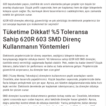
603 boyutundaki yapısı, özellikle de sınırlı alanlarda çalışan projeler için büyük bir
avantaj oluşturuyor. Düşük profili sayesinde, hem yer kaplamaz hem de diğer bileşenlerle
kolayca uyum sağlar. Bu, karmaşık devre tasarımlarınızı sadeleştirirken, aynı zamanda
estetik bir görünüm sunar.
620R 603 dirençler, etkinliği, güvenilirliği ve çok yönlülüğü ile elektronik projelerinizi bir
üst seviyeye taşımak için mükemmel bir seçimdir!
Tüketime Dikkat! %5 Toleransa
Sahip 620R 603 SMD Direnç
Kullanmanın Yöntemleri
Elektronik projelerinizde bir direnç seçerken, seçtiğiniz bileşenin toleransı ve
karşılayacağı değerler oldukça önemli. %5 toleransa sahip 620R 603 SMD dirençler,
özellikle enerji verimliliği sağlamada faydalı olabilir. Peki, neden bu kadar önemli? Düşük
tolerans, daha tutarlı bir performans ve daha az hata anlamına geliyor. Projelerinizde
güvenilirlık arıyorsanız, bu dirençler tam size göre!
SMD (Yüzey Montaj Teknolojisi) dirençlerin kullanımının çeşitli avantajları vardır.
Öncelikle, alan tasarrufu yapabilirsiniz. Küçük boyutları sayesinde, projelerinizde daha
fazla bileşen yerleştirmek için yer açar. Ayrıca, ani tüketim dalgalanmalarında daha hızlı
tepki verirler. Elektronik devrelerde yer kaplamak istemiyorsanız, bu dirençler oldukça
pratik bir çözüm sunar.
SMD dirençleri kurarken dikkat etmeniz gereken birkaç nokta var. Öncelikle, lehimleme
işlemi sırasında aşırı ısıdan kaçının; aksi takdirde dirençler hasar görebilir. Ayrıca,
doğru polariteyi kontrol etmek de oldukça önemlidir. Yanlış yerleştirme, bütün devreyi