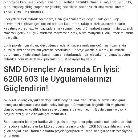
bir projede karşılaşabileceğiniz her türlü zorluğa hazırlıklı olmanızı sağlar. Düşünün ki,
bir direnç değişikliği yapmanız gerektiğinde ellerinizde hazır bir stok varsa, üretim
akışınız kesintiye uğramaz.
Eğer yeterli stok tedarik ederseniz, sizin için "zaman" en değerli hale gelir. Proje
takviminizi etkileyen gecikmeleri ortadan kaldırarak, rakiplerinizle aranızdaki farkı
kapatmış olursunuz. Ayrıca, toplu alım yapmanın getirdiği maliyet avantajını da göz ardı
etmemek gerekir. Büyük miktarda malzeme alarak, birim maliyetinizi düşürmek mümkün
hale gelir.
Etkili projeler için ihtiyaç duyduğunuz tedarik, sadece malzeme değil, aynı zamanda
süreçlerinizi daha verimli yönetme becerisidir. Bir proje yöneticisi olarak, bu tedarik
durumunu dikkate almak, başarınızın anahtarlarından biri olacaktır. Unutmayın, doğru
tedarik zinciri ile ilerlemek, projenizi bir üst seviyeye taşıyabilir.
SMD Dirençler Arasında En İyisi:
620R 603 ile Uygulamalarınızı
Güçlendirin!
620R 603 dirençleri, yüksek doğrulukta değer sunar. Yani, devrelerinizde istediğiniz
sonuçlara ulaşmanız çok daha kolay hale gelir. Davranışları öngörülebilir ve güvenilir
olan bu dirençler, özellikle hassas uygulamalarda tercih edilir. Bu da demek oluyor ki,
projelerinizi güvenle hayata geçirebilirsiniz.
Bu dirençlerin bir diğer harika yönü, geniş bir uygulama yelpazesine sahip olmaları. İster
bir audio amplifier, ister bir LED sürücüsü tasarlıyor olun; 620R 603 size ihtiyacınız olan
gücü sağlar. Yani, farklı alanlarda projeler geliştiren mühendisler için son derece faydalı
bir bileşen.