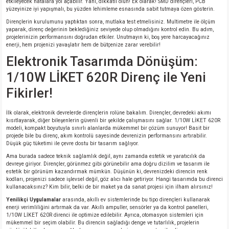
etkileyecek hatalara yol açabilir. Yani, dikkatli olun! Ek olarak! SMD dirençleri, PCB
yüzeyinize iyi yapışmalı, bu yüzden lehimleme esnasında sabit tutmaya özen gösterin.
Dirençlerin kurulumunu yaptıktan sonra, mutlaka test etmelisiniz. Multimetre ile ölçüm
yaparak, direnç değerinin beklediğiniz seviyede olup olmadığını kontrol edin. Bu adım,
projelerinizin performansını doğrudan etkiler. Unutmayın ki, boş yere harcayacağınız
enerji, hem projenizi yavaşlatır hem de bütçenize zarar verebilir!
Elektronik Tasarımda Dönüşüm:
1/10W LİKET 620R Direnç ile Yeni
Fikirler!
İlk olarak, elektronik devrelerde dirençlerin rolüne bakalım. Dirençler, devredeki akımı
kısıtlayarak, diğer bileşenlerin güvenli bir şekilde çalışmasını sağlar. 1/10W LİKET 620R
modeli, kompakt boyutuyla sınırlı alanlarda mükemmel bir çözüm sunuyor! Basit bir
projede bile bu direnç, akım kontrolü sayesinde devrenizin performansını artırabilir.
Düşük güç tüketimi ile çevre dostu bir tasarım sağlıyor.
Ama burada sadece teknik sağlamlık değil, aynı zamanda estetik ve yaratıcılık da
devreye giriyor. Dirençler, görünmez gibi görünebilir ama doğru dizilim ve tasarım ile
estetik bir görünüm kazandırmak mümkün. Düşünün ki, devrenizdeki direncin renk
kodları, projenizi sadece işlevsel değil, göz alıcı hale getiriyor. Hangi tasarımda bu direnci
kullanacaksınız? Kim bilir, belki de bir maket ya da sanat projesi için ilham alırsınız!
Yenilikçi Uygulamalar
arasında, akıllı ev sistemlerinde bu tipo dirençleri kullanarak
enerji verimliliğini artırmak da var. Akıllı ampuller, sensörler ya da kontrol panelleri,
1/10W LİKET 620R direnci ile optimize edilebilir. Ayrıca, otomasyon sistemleri için
mükemmel bir seçim olabilir. Bu direncin sağladığı denge ve tutarlılık, projelerin