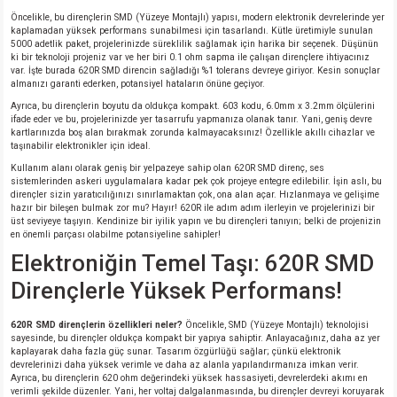
Öncelikle, bu dirençlerin SMD (Yüzeye Montajlı) yapısı, modern elektronik devrelerinde yer
kaplamadan yüksek performans sunabilmesi için tasarlandı. Kütle üretimiyle sunulan
5000 adetlik paket, projelerinizde süreklilik sağlamak için harika bir seçenek. Düşünün
ki bir teknoloji projeniz var ve her biri 0.1 ohm sapma ile çalışan dirençlere ihtiyacınız
var. İşte burada 620R SMD direncin sağladığı %1 tolerans devreye giriyor. Kesin sonuçlar
almanızı garanti ederken, potansiyel hataların önüne geçiyor.
Ayrıca, bu dirençlerin boyutu da oldukça kompakt. 603 kodu, 6.0mm x 3.2mm ölçülerini
ifade eder ve bu, projelerinizde yer tasarrufu yapmanıza olanak tanır. Yani, geniş devre
kartlarınızda boş alan bırakmak zorunda kalmayacaksınız! Özellikle akıllı cihazlar ve
taşınabilir elektronikler için ideal.
Kullanım alanı olarak geniş bir yelpazeye sahip olan 620R SMD direnç, ses
sistemlerinden askeri uygulamalara kadar pek çok projeye entegre edilebilir. İşin aslı, bu
dirençler sizin yaratıcılığınızı sınırlamaktan çok, ona alan açar. Hızlanmaya ve gelişime
hazır bir bileşen bulmak zor mu? Hayır! 620R ile adım adım ilerleyin ve projelerinizi bir
üst seviyeye taşıyın. Kendinize bir iyilik yapın ve bu dirençleri tanıyın; belki de projenizin
en önemli parçası olabilme potansiyeline sahipler!
Elektroniğin Temel Taşı: 620R SMD
Dirençlerle Yüksek Performans!
620R SMD dirençlerin özellikleri neler?
Öncelikle, SMD (Yüzeye Montajlı) teknolojisi
sayesinde, bu dirençler oldukça kompakt bir yapıya sahiptir. Anlayacağınız, daha az yer
kaplayarak daha fazla güç sunar. Tasarım özgürlüğü sağlar; çünkü elektronik
devrelerinizi daha yüksek verimle ve daha az alanla yapılandırmanıza imkan verir.
Ayrıca, bu dirençlerin 620 ohm değerindeki yüksek hassasiyeti, devrelerdeki akımı en
verimli şekilde düzenler. Yani, her voltaj dalgalanmasında, bu dirençler devreyi koruyarak