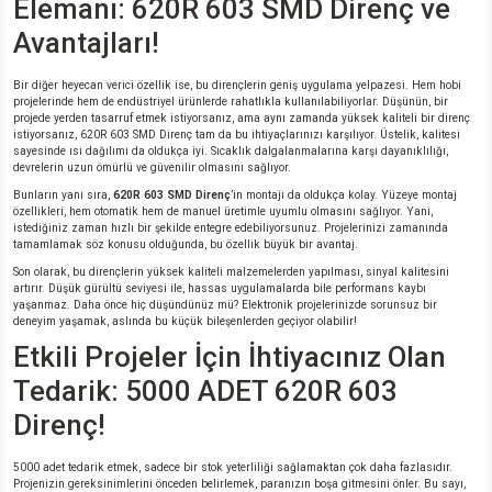
Elemanı: 620R 603 SMD Direnç ve
Avantajları!
Bir diğer heyecan verici özellik ise, bu dirençlerin geniş uygulama yelpazesi. Hem hobi
projelerinde hem de endüstriyel ürünlerde rahatlıkla kullanılabiliyorlar. Düşünün, bir
projede yerden tasarruf etmek istiyorsanız, ama aynı zamanda yüksek kaliteli bir direnç
istiyorsanız, 620R 603 SMD Direnç tam da bu ihtiyaçlarınızı karşılıyor. Üstelik, kalitesi
sayesinde ısı dağılımı da oldukça iyi. Sıcaklık dalgalanmalarına karşı dayanıklılığı,
devrelerin uzun ömürlü ve güvenilir olmasını sağlıyor.
Bunların yanı sıra,
620R 603 SMD Direnç
’in montajı da oldukça kolay. Yüzeye montaj
özellikleri, hem otomatik hem de manuel üretimle uyumlu olmasını sağlıyor. Yani,
istediğiniz zaman hızlı bir şekilde entegre edebiliyorsunuz. Projelerinizi zamanında
tamamlamak söz konusu olduğunda, bu özellik büyük bir avantaj.
Son olarak, bu dirençlerin yüksek kaliteli malzemelerden yapılması, sinyal kalitesini
artırır. Düşük gürültü seviyesi ile, hassas uygulamalarda bile performans kaybı
yaşanmaz. Daha önce hiç düşündünüz mü? Elektronik projelerinizde sorunsuz bir
deneyim yaşamak, aslında bu küçük bileşenlerden geçiyor olabilir!
Etkili Projeler İçin İhtiyacınız Olan
Tedarik: 5000 ADET 620R 603
Direnç!
5000 adet tedarik etmek, sadece bir stok yeterliliği sağlamaktan çok daha fazlasıdır.
Projenizin gereksinimlerini önceden belirlemek, paranızın boşa gitmesini önler. Bu sayı,