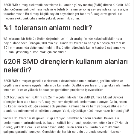
620R SMD direnç, elektronik devrelerde kullanılan yüzey montaj (SMD) direnç türüdür. 620
ohm değerine sahip olması nedeniyle belirli bir akım ve voltaj seviyesinde çalışması için
tasarlanmıştır. Bu direnç, küçük boyutu sayesinde yer tasarrufu sağlar ve genellikle
modern elektronik cihazlarda yüksek verimlilik sunar.
%1 toleransın anlamı nedir?
%1 tolerans, bir ürünün ölçüm değerinin belirli bir aralığı içinde kabul edilebilir hata
payını ifade eder. Örneğin, 100 mm ölçüsünde %1 toleransa sahip bir parça, 99 mm ile
101 mm arasında değerlendirilebilir. Bu, üretim sürecinde kalite kontrolü sağlamak ve
ürünün işlevselliğini korumak için önemlidir.
620R SMD dirençlerin kullanım alanları
nelerdir?
620R SMD dirençler, genellikle elektronik devrelerde akım sınırlama, gerilim bölme ve
çeşitli sinyal işleme uygulamalarında kullanılır. Özellikle yer tasarrufu gereken alanlarda
tercih edilirler ve yüksek hassasiyet gerektiren projelerde işlevseldirler.
603 boyutunda yani 6.0mm x 3.2mm ölçülerinde olan bu SMD (Surface Mount Device)
dirençler, hem alan tasarrufu sağlıyor hem de yüksek performans sunuyor. Gelin, neden
bu kadar revaçta olduğu üzerinde düşünelim. Katlanabilir ve hafif yapısı, özellikle sınırlı
alanlarda mükemmel bir çözüm sunuyor. Yani, büyüdükçe küçülmeye hazır bir dost gibi!
Sadece %1 toleransı ile güvenilirliği artırıyor. Davetkâr bir soru soralım: Devrenizin
performansını artırabilecek bu kadar kaliteli bir direnci, reddetmek mümkün mü? Her bir
direnç, yüksek sıcaklık ve nem dayanıklılığı ile en zorlu koşullarda bile mükemmel
çalışma garantisi sunuyor. Gerçekten de, her bir sorunlu durumda devrelerinize can