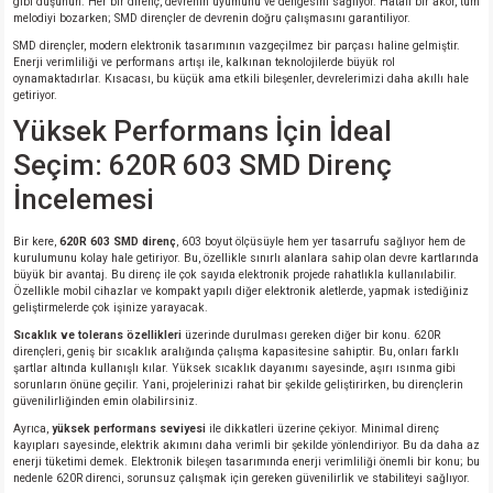
gibi düşünün. Her bir direnç, devrenin uyumunu ve dengesini sağlıyor. Hatalı bir akor, tüm
melodiyi bozarken; SMD dirençler de devrenin doğru çalışmasını garantiliyor.
SMD dirençler, modern elektronik tasarımının vazgeçilmez bir parçası haline gelmiştir.
Enerji verimliliği ve performans artışı ile, kalkınan teknolojilerde büyük rol
oynamaktadırlar. Kısacası, bu küçük ama etkili bileşenler, devrelerimizi daha akıllı hale
getiriyor.
Yüksek Performans İçin İdeal
Seçim: 620R 603 SMD Direnç
İncelemesi
Bir kere,
620R 603 SMD direnç
, 603 boyut ölçüsüyle hem yer tasarrufu sağlıyor hem de
kurulumunu kolay hale getiriyor. Bu, özellikle sınırlı alanlara sahip olan devre kartlarında
büyük bir avantaj. Bu direnç ile çok sayıda elektronik projede rahatlıkla kullanılabilir.
Özellikle mobil cihazlar ve kompakt yapılı diğer elektronik aletlerde, yapmak istediğiniz
geliştirmelerde çok işinize yarayacak.
Sıcaklık ve tolerans özellikleri
üzerinde durulması gereken diğer bir konu. 620R
dirençleri, geniş bir sıcaklık aralığında çalışma kapasitesine sahiptir. Bu, onları farklı
şartlar altında kullanışlı kılar. Yüksek sıcaklık dayanımı sayesinde, aşırı ısınma gibi
sorunların önüne geçilir. Yani, projelerinizi rahat bir şekilde geliştirirken, bu dirençlerin
güvenilirliğinden emin olabilirsiniz.
Ayrıca,
yüksek performans seviyesi
ile dikkatleri üzerine çekiyor. Minimal direnç
kayıpları sayesinde, elektrik akımını daha verimli bir şekilde yönlendiriyor. Bu da daha az
enerji tüketimi demek. Elektronik bileşen tasarımında enerji verimliliği önemli bir konu; bu
nedenle 620R direnci, sorunsuz çalışmak için gereken güvenilirlik ve stabiliteyi sağlıyor.