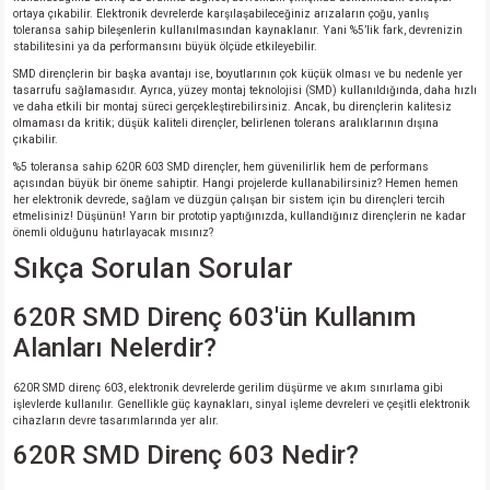
ortaya çıkabilir. Elektronik devrelerde karşılaşabileceğiniz arızaların çoğu, yanlış
toleransa sahip bileşenlerin kullanılmasından kaynaklanır. Yani %5’lik fark, devrenizin
stabilitesini ya da performansını büyük ölçüde etkileyebilir.
SMD dirençlerin bir başka avantajı ise, boyutlarının çok küçük olması ve bu nedenle yer
tasarrufu sağlamasıdır. Ayrıca, yüzey montaj teknolojisi (SMD) kullanıldığında, daha hızlı
ve daha etkili bir montaj süreci gerçekleştirebilirsiniz. Ancak, bu dirençlerin kalitesiz
olmaması da kritik; düşük kaliteli dirençler, belirlenen tolerans aralıklarının dışına
çıkabilir.
%5 toleransa sahip 620R 603 SMD dirençler, hem güvenilirlik hem de performans
açısından büyük bir öneme sahiptir. Hangi projelerde kullanabilirsiniz? Hemen hemen
her elektronik devrede, sağlam ve düzgün çalışan bir sistem için bu dirençleri tercih
etmelisiniz! Düşünün! Yarın bir prototip yaptığınızda, kullandığınız dirençlerin ne kadar
önemli olduğunu hatırlayacak mısınız?
Sıkça Sorulan Sorular
620R SMD Direnç 603'ün Kullanım
Alanları Nelerdir?
620R SMD direnç 603, elektronik devrelerde gerilim düşürme ve akım sınırlama gibi
işlevlerde kullanılır. Genellikle güç kaynakları, sinyal işleme devreleri ve çeşitli elektronik
cihazların devre tasarımlarında yer alır.
620R SMD Direnç 603 Nedir?