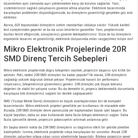
düzenlerken aynı zamanda aşırı yüklenmelere karşı da koruma sağlarlar. Yani,
sistemlerinizin sağlıklı çalışmasını güvence altına alıyorlar. Elektronik tasarımında
karşılaşılan problemleri düşündüğümüzde, bu dirençlerin güvenilirliği gerçekten göz ardı
edilemez.
Ayrıca, 603 boyutundaki dirençlerin üretim standartları oldukça sıkıdır. Yüksek kaliteli
test süreçlerinden geçerler ve bu da uzun ömürlerini garantiler. Yani, projelerinizde
bunları tercih ettiğinizde, sonuçlarınızı güvenle bekleyebilirsiniz. Sizce de bu dirençlerin
ergonomik tasarımı ve güvenilirliği, elektronik dünyasında onları vazgeçilmez kılıyor mu?
Mikro Elektronik Projelerinde 20R
SMD Direnç Tercih Sebepleri
Mikro elektronik projelerinde doğru bileşenleri seçmek, projenizin başarısı için kritik bir
adımdır. Peki, neden 20R SMD dirençleri bu kadar popüler? İlk olarak, 20R dirençlerin
sağladığı yüksek doğruluk dikkat çekiyor. Projelerinizde kararlı bir performans
istiyorsanız, bileşenlerinize güvenmeniz gerekir. 20R dirençler, çok düşük tolerans
değerleri ile stabil bir çalışma sunar. Bu da demektir ki, projeniz beklenmedik durumlarla
karşılaşsa bile dirençleriniz sağlam bir destek sağlayacaktır.
SMD (Yüzeye Monte Devre) dirençlerin en büyük avantajlarından biri de kompakt
tasarımlarıdır. Mikro elektronik projeleri genellikle yer kısıtlaması ile mücadele eder.
Burada, 20R SMD dirençler devre panonuzda yer kaplamadan büyük işler başarır. Bu
küçük boyutları, daha az alan kullanarak daha fazla bileşen eklemenizi sağlar. Daha
fazla işlevsellik demek, projenizin potansiyelini artırmak anlamına gelir.
Bir başka önemli nokta da 20R SMD dirençlerin ısı dağılımını etkili bir şekilde yönetme
kabiliyetidir. Isınma, elektronik projelerde sıkça karşılaşılan bir sorundur. Ancak 20R
dirençler, çalışırken ortaya çıkan ısının yönetiminde başarılıdır. Böylece projenizin genel