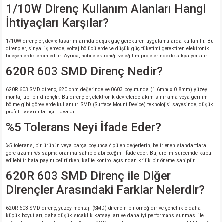
1/10W Direnç Kullanım Alanları Hangi
İhtiyaçları Karşılar?
1/10W dirençler, devre tasarımlarında düşük güç gerektiren uygulamalarda kullanılır. Bu
dirençler, sinyal işlemede, voltaj bölücülerde ve düşük güç tüketimi gerektiren elektronik
bileşenlerde tercih edilir. Ayrıca, hobi elektroniği ve eğitim projelerinde de sıkça yer alır.
620R 603 SMD Direnç Nedir?
620R 603 SMD direnç, 620 ohm değerinde ve 0603 boyutunda (1.6mm x 0.8mm) yüzey
montaj tipi bir dirençtir. Bu dirençler, elektronik devrelerde akım sınırlama veya gerilim
bölme gibi görevlerde kullanılır. SMD (Surface Mount Device) teknolojisi sayesinde, düşük
profilli tasarımlar için idealdir.
%5 Tolerans Neyi İfade Eder?
%5 tolerans, bir ürünün veya parça boyunca ölçülen değerlerin, belirlenen standartlara
göre azami %5 sapma oranına sahip olabileceğini ifade eder. Bu, üretim sürecinde kabul
edilebilir hata payını belirtirken, kalite kontrol açısından kritik bir öneme sahiptir.
620R 603 SMD Direnç ile Diğer
Dirençler Arasındaki Farklar Nelerdir?
620R 603 SMD direnç, yüzey montajı (SMD) direncin bir örneğidir ve genellikle daha
küçük boyutları, daha düşük sıcaklık katsayıları ve daha iyi performans sunması ile