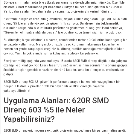
Böylece sınırlı alanlarda bile yüksek performans elde edebilmeniz mümkün. Özellikle
elektronik kart tasarımında yer kazanmak isteyen mühendisler için tam bir kurtarıcı.
Yani, daha az alan ile daha fazla iş yapmanız, projelerinizin verimliliğini artırır.
isi
Elektronik bileşenler arasında güvenilirlik, dayanıklılıkla doğrudan ilişkilidir. 620R SMD
direnç %5 tolerans ile yüksek bir güvenilirlik sunuyor. Bu, devrenizin beklenmedik
durumlar karşısında bile istikrarlı performans göstermesini sağlıyor. Hani derler ya,
si
“Güven, temelin sağlamlığıyla başlar.” İşte bu direnç, bu temeli sizin için oluşturuyor.
Bu dirençler, birçok elektronik cihazda, sensörlerden motor sürücülerine kadar geniş bir
isi
yelpazede kullanılıyor. Marş motorunuzdan, saç kurutma makinenize kadar hemen
hemen her yerde karşılaşabileceğiniz bu direnç, pratikte sunduğu avantajlarla dikkat
çekiyor. Yani, birçok alanda işinizi kolaylaştırabilecek bir yetenekte.
isi
Enerji verimliliği çağında yaşamaktayız. Burada 620R SMD direnç, düşük ısıda çalışma
özelliği ile dikkat çekiyor. Enerji tasarrufu sağlarken, ısınma sorunlarının önüne geçiyor.
Sıcaklık artışları genelde cihazların ömrünü kısaltır; ama bu dirençle bu endişeniz de
risi
gidiyor.
620R SMD direnç 603 %5, güvenilir performans arayan herkes için vazgeçilmez bir
bileşen. Elektronik projelerinizde bu dayanıklı ve etkili dirençle başarıyı
risi
yakalayabilirsiniz!
Uygulama Alanları: 620R SMD
si
Direnç 603 %5 ile Neler
Yapabilirsiniz?
si
620R SMD dirençleri, modern elektronik projelerin vazgeçilmez bir parçası haline geldi.
risi