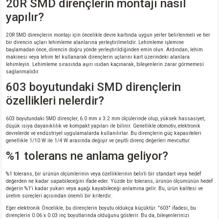
20R SMD dirençlerin montajı nasıl
yapılır?
20R SMD dirençlerin montajı için öncelikle devre kartında uygun yerler belirlenmeli ve her
bir direncin uçları lehimleme alanlarına yerleştirilmelidir. Lehimleme işlemine
başlamadan önce, direncin doğru yönde yerleştirildiğinden emin olun. Ardından, lehim
makinesi veya lehim tel kullanarak dirençlerin uçlarını kart üzerindeki alanlara
lehimleyin. Lehimleme sırasında aşırı ısıdan kaçınarak, bileşenlerin zarar görmemesi
sağlanmalıdır.
603 boyutundaki SMD dirençlerin
özellikleri nelerdir?
603 boyutundaki SMD dirençler, 6.0 mm x 3.2 mm ölçülerinde olup, yüksek hassasiyet,
düşük ısıya dayanıklılık ve kompakt yapıları ile bilinir. Genellikle otomotiv, elektronik
devrelerde ve endüstriyel uygulamalarda kullanılırlar. Bu dirençlerin güç kapasiteleri
genellikle 1/10 W ile 1/4 W arasında değişir ve çeşitli direnç değerleri mevcuttur.
%1 tolerans ne anlama geliyor?
%1 tolerans, bir ürünün ölçümlerinin veya özelliklerinin belirli bir standart veya hedef
değerden ne kadar sapabileceğini ifade eder. Yüzde bir tolerans, ürünün ölçümünün hedef
değerin %1'i kadar yukarı veya aşağı kayabileceği anlamına gelir. Bu, ürün kalitesi ve
üretim süreçleri açısından önemli bir kriterdir.
Eğer elektronik Öncelikle, bu dirençlerin boyutu oldukça küçüktür. "603" ifadesi, bu
dirençlerin 0.06 x 0.03 inç boyutlarında olduğunu gösterir. Bu da, bileşenlerinizi