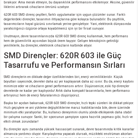
bırakıyor. Ama merak etmeyin, bu dayanıklılık performansını etkilemiyor. Aksine, güvenilir
liklerini artırarak cihazların ömrünü uzatıyor.
620R 603 SMD direnç çeşitleri, farklı uygulamalar için uygun çözümler sunar. Farklı
değerlerdeki dirençler, tasarımın ihtiyaçlarına göre kolayca bulunabilir. Bu çeşitlilik,
tasarımcıların hayal gücünü sınırlamak yerine genişletiyor. Yani, elektronik dünyasında
yaratıcılığınızı özgürce ortaya koyabilmeniz için iyi bir fırsat sunuyor.
Unutmayın, devre tasarımlarınızda 620R 603 SMD direnç kullanmak, hem performans
hem de güvenilirlik açısından büyük önem taşıyor. Gelişen teknolojinin getirdiği
yeniliklerle, bu dirençler, elektronik cihazların kalbinde atıyor.
SMD Dirençler: 620R 603 ile Güç
Tasarrufu ve Performansın Sırları
SMD dirençlerin en dikkate değer özelliklerinden biri, enerji verimlilikleridir. Küçük
boyutları sayesinde, devreler daha az yer kaplayarak daha az ısınır. Bu da, enerji kaybını
minimize eder ve cihazların genel performansını artırır. Düşünsenize, eski tip dirençler
devrelerde ne kadar yer kaplıyordu! Artık daha kompakt tasarımlarla, hem performansı
artırıyoruz hem de enerji faturalarımızı düşürüyoruz.
Başka bir açıdan bakarsak, 620R 603 SMD dirençler, hızlı tepki süreleri ile dikkat çekiyor.
Hızlı geçişlere ve ani yükleme değişikliklerine maruz kaldıklarında bile, devre üzerinde
minimum etki yaratıyorlar. Bu, kullanıcı deneyimini olumlu yönde etkileyerek daha stabil
bir çalışma sunuyor. Sanki, bir sporcunun şampiyon spora hazırlık yapması gibi; hızlı ve
etkili olmak zorundalar!
Bu dirençler aynı zamanda yüksek hassasiyet sunarak, devre tasarımında kritik kararlar
almanıza yardımcı oluyor. Karşılaştırma yapacak olursak, müzikteki enstrüman akorları