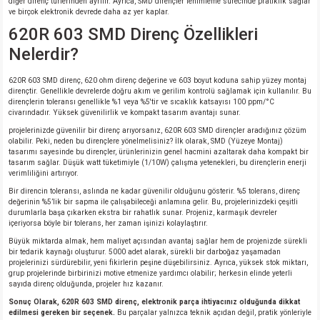
diğer direnç türlerinden ayrılır. Ayrıca, SMD dirençler lehimleme sürecinde pratiklik sağlar
ve birçok elektronik devrede daha az yer kaplar.
620R 603 SMD Direnç Özellikleri
Nelerdir?
620R 603 SMD direnç, 620 ohm direnç değerine ve 603 boyut koduna sahip yüzey montaj
dirençtir. Genellikle devrelerde doğru akım ve gerilim kontrolü sağlamak için kullanılır. Bu
dirençlerin toleransı genellikle %1 veya %5'tir ve sıcaklık katsayısı 100 ppm/°C
civarındadır. Yüksek güvenilirlik ve kompakt tasarım avantajı sunar.
projelerinizde güvenilir bir direnç arıyorsanız, 620R 603 SMD dirençler aradığınız çözüm
olabilir. Peki, neden bu dirençlere yönelmelisiniz? İlk olarak, SMD (Yüzeye Montaj)
tasarımı sayesinde bu dirençler, ürünlerinizin genel hacmini azaltarak daha kompakt bir
tasarım sağlar. Düşük watt tüketimiyle (1/10W) çalışma yetenekleri, bu dirençlerin enerji
verimliliğini artırıyor.
Bir direncin toleransı, aslında ne kadar güvenilir olduğunu gösterir. %5 tolerans, direnç
değerinin %5’lik bir sapma ile çalışabileceği anlamına gelir. Bu, projelerinizdeki çeşitli
durumlarla başa çıkarken ekstra bir rahatlık sunar. Projeniz, karmaşık devreler
içeriyorsa böyle bir tolerans, her zaman işinizi kolaylaştırır.
Büyük miktarda almak, hem maliyet açısından avantaj sağlar hem de projenizde sürekli
bir tedarik kaynağı oluşturur. 5000 adet alarak, sürekli bir darboğaz yaşamadan
projelerinizi sürdürebilir, yeni fikirlerin peşine düşebilirsiniz. Ayrıca, yüksek stok miktarı,
grup projelerinde birbirinizi motive etmenize yardımcı olabilir; herkesin elinde yeterli
sayıda direnç olduğunda, projeler hız kazanır.
Sonuç Olarak, 620R 603 SMD direnç, elektronik parça ihtiyacınız olduğunda dikkat
edilmesi gereken bir seçenek.
Bu parçalar yalnızca teknik açıdan değil, pratik yönleriyle