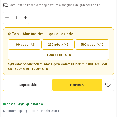
Saat 14:00’ a kadar vereceğiniz tüm siparişler, aynı gün sevk edilir.
md
risi
Klemens 180C
nsatör
erisi
renç %5 2W
Kılıf
risi
Klemens 90C
atör
risi
enç 1/8w
Kılıf
i
satör
risi
enç %1 1/2W
k kapasitör
⚙️ Toplu Alım İndirimi — çok al, az öde
100 adet · %3
250 adet · %5
500 adet · %10
si
atör
risi
enç %1 1/4W
1000 adet · %15
si
tör
risi
renç 1/2W
ad
iyot
Aynı kategoriden toplam adede göre kademeli indirim:
100+ %3 · 250+
%5 · 500+ %10 · 1000+ %15
si
atör
Serisi
renç 10W
isi
satör
Serisi
enç 1W
r 1206 Kılıf
Sepete Ekle
Hemen Al
 Serisi,45 Serisi
atör
Serisi
renç 20W
 1206 Kılıf - 25 Adet
iyot
Stokta · Aynı gün kargo
risi
tör
isi
enç 2W
 402 Kılıf
Minimum sipariş tutarı: KDV dahil 500 TL