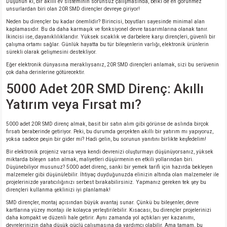
Düşünün ki, bir akıllı ev sisteminin sorunsuz çalışmasında, belki de en görünmez
unsurlardan biri olan 20R SMD dirençler devreye giriyor!
Neden bu dirençler bu kadar önemlidir? Birincisi, boyutları sayesinde minimal alan
kaplamasıdır. Bu da daha karmaşık ve fonksiyonel devre tasarımlarına olanak tanır.
İkincisi ise, dayanıklılıklarıdır. Yüksek sıcaklık ve darbelere karşı dirençleri, güvenli bir
çalışma ortamı sağlar. Günlük hayatta bu tür bileşenlerin varlığı, elektronik ürünlerin
sürekli olarak gelişmesini destekliyor.
Eğer elektronik dünyasına meraklıysanız, 20R SMD dirençleri anlamak, sizi bu serüvenin
çok daha derinlerine götürecektir.
5000 Adet 20R SMD Direnç: Akıllı
Yatırım veya Fırsat mı?
5000 adet 20R SMD direnç almak, basit bir satın alım gibi görünse de aslında birçok
fırsatı beraberinde getiriyor. Peki, bu durumda gerçekten akıllı bir yatırım mı yapıyoruz,
yoksa sadece peşin bir gider mi? Hadi gelin, bu sorunun yanıtını birlikte keşfedelim!
Bir elektronik projeniz varsa veya kendi devrenizi oluşturmayı düşünüyorsanız, yüksek
miktarda bileşen satın almak, maliyetleri düşürmenin en etkili yollarından biri.
Düşünebiliyor musunuz? 5000 adet direnç, sanki bir yemek tarifi için hazırda bekleyen
malzemeler gibi düşünülebilir. İhtiyaç duyduğunuzda elinizin altında olan malzemeler ile
projelerinizde yaratıcılığınızı serbest bırakabilirsiniz. Yapmanız gereken tek şey bu
dirençleri kullanma şeklinizi iyi planlamak!
SMD dirençler, montaj açısından büyük avantaj sunar. Çünkü bu bileşenler, devre
kartlarına yüzey montajı ile kolayca yerleştirilebilir. Kısacası, bu dirençler projelerinizi
daha kompakt ve düzenli hale getirir. Aynı zamanda yol açtıkları yer kazanımı,
devrelerinizin daha düşük güçlü çalışmasına da yardımcı olabilir. Ama tamam, bu