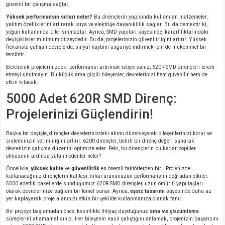
güvenli bir çalışma sağlar.
Yüksek performansın sırları neler?
Bu dirençlerin yapısında kullanılan malzemeler,
yalıtım özelliklerini artırarak ısıya ve elektriğe dayanıklılık sağlar. Bu da demektir ki,
yoğun kullanımda bile ısınmazlar. Ayrıca, SMD yapıları sayesinde, kararlılıklarındaki
değişiklikler minimum düzeydedir. Bu da, projelerinizin güvenilirliğini artırır. Yüksek
frekansta çalışan devrelerde, sinyal kaybını asgariye indirmek için de mükemmel bir
tercihtir.
Elektronik projelerinizdeki performansı artırmak istiyorsanız, 620R SMD dirençleri tercih
etmeyi unutmayın. Bu küçük ama güçlü bileşenler, devrelerinizi hem güvenilir hem de
etkin kılacak.
5000 Adet 620R SMD Direnç:
Projelerinizi Güçlendirin!
Başka bir deyişle, dirençler devrelerinizdeki akımı düzenleyerek bileşenlerinizi korur ve
sisteminizin verimliliğini artırır. 620R dirençler, belirli bir direnç değeri sunarak
devrenizin çalışma düzenini optimize eder. Peki, bu dirençlerin bu kadar popüler
olmasının ardında yatan nedenler neler?
Öncelikle,
yüksek kalite
ve
güvenilirlik
en önemli faktörlerden biri. Projenizde
kullanacağınız dirençlerin kalitesi, nihai ürününüzün performansını doğrudan etkiler.
5000 adetlik paketlerde sunduğumuz 620R SMD dirençler, uzun ömürlü yapı taşları
olarak devrelerinize sağlam bir temel sunar. Ayrıca,
eşsiz tasarımı
sayesinde daha az
yer kaplayarak proje alanınızı etkin bir şekilde kullanmanıza olanak tanır.
Bir projeye başlamadan önce, kesinlikle ihtiyaç duyduğunuz
sına ve çözümleme
süreçlerini atlamamalısınız. Her bileşenin nasıl çalıştığını anlamak, projenizin başarısını