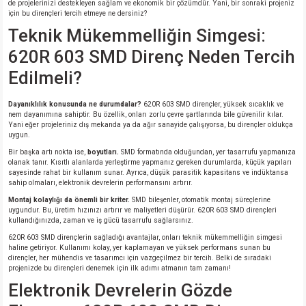
de projelerinizi destekleyen sağlam ve ekonomik bir çözümdür. Yani, bir sonraki projeniz
için bu dirençleri tercih etmeye ne dersiniz?
Teknik Mükemmelliğin Simgesi:
620R 603 SMD Direnç Neden Tercih
Edilmeli?
Dayanıklılık konusunda ne durumdalar?
620R 603 SMD dirençler, yüksek sıcaklık ve
nem dayanımına sahiptir. Bu özellik, onları zorlu çevre şartlarında bile güvenilir kılar.
Yani eğer projeleriniz dış mekanda ya da ağır sanayide çalışıyorsa, bu dirençler oldukça
uygun.
Bir başka artı nokta ise,
boyutları.
SMD formatında olduğundan, yer tasarrufu yapmanıza
olanak tanır. Kısıtlı alanlarda yerleştirme yapmanız gereken durumlarda, küçük yapıları
sayesinde rahat bir kullanım sunar. Ayrıca, düşük parasitik kapasitans ve indüktansa
sahip olmaları, elektronik devrelerin performansını artırır.
Montaj kolaylığı da önemli bir kriter.
SMD bileşenler, otomatik montaj süreçlerine
uygundur. Bu, üretim hızınızı artırır ve maliyetleri düşürür. 620R 603 SMD dirençleri
kullandığınızda, zaman ve iş gücü tasarrufu sağlarsınız.
620R 603 SMD dirençlerin sağladığı avantajlar, onları teknik mükemmelliğin simgesi
haline getiriyor. Kullanımı kolay, yer kaplamayan ve yüksek performans sunan bu
dirençler, her mühendis ve tasarımcı için vazgeçilmez bir tercih. Belki de sıradaki
projenizde bu dirençleri denemek için ilk adımı atmanın tam zamanı!
Elektronik Devrelerin Gözde