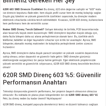
Bilmeniz Gereken Her Şey
si
ansatör
 Kılıf
620R 603 SMD Direncin Özellikleri
Bu direnç, 620 ohm değerine sahiptir ve "603" kodu
si
a Tipi Kondansatör
 Kılıf
ise direncin boyutunu ifade eder; hem düşük profil sunar hem de montaj kolaylığı sağlar.
Düşük güç tüketimi ve yüksek güvenilirlik özellikleri sayesinde, bu dirençler modern
elektronik cihazlarda sıklıkla tercih edilmektedir. Kısacası, 620R 603 direnç, kullanıcılara
hem performans hem de verimlilik sunar.
risi
Tipi Kondansatör
 Kılıf
Neden SMD Direnç Tercih Edilmeli?
Gelişen teknoloji ile birlikte, PCB tasarımlarında
alan tasarrufu büyük önem kazanmıştır. SMD dirençlerin boyutları küçük olduğu için,
si
nsatör
 Kılıf
daha fazla bileşeni daha az alana yerleştirmenize olanak tanır. Bu, özellikle akıllı
telefonlar, tabletler ve diğer taşınabilir cihazlar için kritik bir avantajdır. Ayrıca, SMD
bileşenler, otomatik montaj makineleri ile kolaylıkla yerleştirilerek üretim sürecini
hızlandırır.
si
r 1206 Kılıf
Kılıf
Ayrıca, SMD dirençlerin daha düşük parazit seviyeleri ve yüksek sıcaklık dayanımına
sahip olması, onları dayanıklı ve güvenilir hale getirir. SMD dirençler günümüz
si
 402 Kılıf
Kılıf
elektroniğinde vazgeçilmez bir parça haline gelmiştir. Eğer elektronik projelerinizde
yüksek verimlilik ve güvenilirlik istiyorsanız, 620R 603 SMD direnç kesinlikle tercihiniz
olmalı!
isi
 603 Kılıf
Kılıf
620R SMD Direnç 603 %5: Güvenilir
Performansın Anahtarı
si
 805 Kılıf
5W
Teknoloji dünyasında güvenilir performans, her projenin başarılı olmasının olmazsa
isi
nsatör
W
olmazıdır. Bu noktada ön plana çıkan bileşenlerden biri de
620R SMD direnç 603 %5
.
Peki, bu direnç neden bu kadar önemli? Açıklayayım!
620R SMD direnç, kompakt yapısıyla devrelerinizi temiz ve düzenli tutmanızı sağlıyor.
si
atör
W