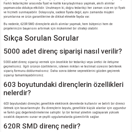
Farklı tedarikçiler arasında fiyat ve kalite karşılaştırması yapmak, akıllı alımlar
yapmanızda oldukça etkilidir. Unutmayın ki, doğru tedarikçi her zaman size en iyi fiyatı
ve hizmeti sunmayabilir. Dolayısıyla, sadece fiyata değil, aynı zamanda müşteri
yorumlarına ve ürün garantilerine de dikkat etmekte fayda var.
Bu nedenle, 620R SMD dirençlerle akıllı alımlar yapmak, hem bütçenizi hem de
projelerinizin başarısını artırmak için mükemmel bir strateji olabilir.
Sıkça Sorulan Sorular
5000 adet direnç siparişi nasıl verilir?
5000 adet direnç siparişi vermek için öncelikle bir tedarikçi veya üretici ile iletişime
geçmelisiniz. İlgili ürünün özelliklerini, istenen miktarı ve teslimat süresini belirterek
sipariş formunu doldurmalısınız. Daha sonra ödeme seçeneklerini gözden geçirerek
siparişi tamamlayabilirsiniz.
603 boyutundaki dirençlerin özellikleri
nelerdir?
603 boyutundaki dirençler, genellikle elektronik devrelerde kullanılır ve belirli bir direnci
iletmek için tasarlanmıştır. Bu dirençlerin boyutu, genellikle küçük alanlar için uygundur
ve farklı güç değerlendirmelerine sahiptir. İyi bir termal yönetim sağlayarak yüksek
sıcaklık dayanımı sunar ve çeşitli uygulamalarda güvenilirlik sağlar.
620R SMD direnç nedir?