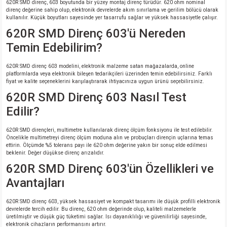
620R SMD direnç, 603 boyutunda bir yüzey montaj direnç türüdür. 620 ohm nominal
direnç değerine sahip olup, elektronik devrelerde akım sınırlama ve gerilim bölücü olarak
kullanılır. Küçük boyutları sayesinde yer tasarrufu sağlar ve yüksek hassasiyetle çalışır.
620R SMD Direnç 603'ü Nereden
Temin Edebilirim?
620R SMD direnç 603 modelini, elektronik malzeme satan mağazalarda, online
platformlarda veya elektronik bileşen tedarikçileri üzerinden temin edebilirsiniz. Farklı
fiyat ve kalite seçeneklerini karşılaştırarak ihtiyacınıza uygun ürünü seçebilirsiniz.
620R SMD Direnç 603 Nasıl Test
Edilir?
620R SMD dirençleri, multimetre kullanılarak direnç ölçüm fonksiyonu ile test edilebilir.
Öncelikle multimetreyi direnç ölçüm moduna alın ve probuçları dirençin uçlarına temas
ettirin. Ölçümde %5 tolerans payı ile 620 ohm değerine yakın bir sonuç elde edilmesi
beklenir. Değer düşükse direnç arızalıdır.
620R SMD Direnç 603'ün Özellikleri ve
Avantajları
620R SMD direnç 603, yüksek hassasiyet ve kompakt tasarımı ile düşük profilli elektronik
devrelerde tercih edilir. Bu direnç, 620 ohm değerinde olup, kaliteli malzemelerle
üretilmiştir ve düşük güç tüketimi sağlar. Isı dayanıklılığı ve güvenilirliği sayesinde,
elektronik cihazların performansını artırır.