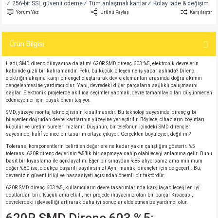
✓ 256-bit SSL güvenli ödeme
✓ Tüm anlaşmalı kartlar
✓ Kolay iade & değişim
si
atör
Serisi
enç 3W
 603 Kılıf
Yorum Yaz
Ürünü Paylaş
Karşılaştır
si
satör
erisi
enç 4W
 603 Kılıf - 25 Adet
Ürün Bilgisi
4 Serisi,27 Serisi,93 Serisi
atör
Serisi
enç 5W
 805 Kılıf
Hadi, SMD direnç dünyasına dalalım! 620R SMD direnç 603 %5, elektronik devrelerin
kalbinde gizli bir kahramandır. Peki, bu küçük bileşen ne iş yapar aslında? Direnç,
elektriğin akışına karşı bir engel oluşturarak devre elemanları arasında doğru akımın
tör
 Serisi
ç 10W
 805 Kılıf - 25 Adet
dengelenmesine yardımcı olur. Yani, devredeki diğer parçaların sağlıklı çalışmasını
sağlar. Elektronik projelerde akıllıca seçimler yapmak, devre tamamlayıcıları düşünmeden
edemeyenler için büyük önem taşıyor.
erisi
atör
erisi
ç 11W
d
SMD, yüzeye montaj teknolojisinin kısaltmasıdır. Bu teknoloji sayesinde, direnç gibi
bileşenler doğrudan devre kartlarının yüzeyine yerleştirilir. Böylece, cihazların boyutları
küçülür ve üretim süreleri hızlanır. Düşünün, bir telefonun içindeki SMD dirençler
isi
satör
ç 13W
sayesinde, hafif ve ince bir tasarım ortaya çıkıyor. Gerçekten büyüleyici, değil mi?
Tolerans, komponentlerin belirtilen değerlere ne kadar yakın çalıştığını gösterir. %5
isi
atör
ç 14W
tolerans, 620R direnç değerinin %5’lik bir sapmaya sahip olabileceği anlamına gelir. Bunu
basit bir kıyaslama ile açıklayalım: Eğer bir sınavdan %85 alıyorsanız ama minimum
değer %80 ise, oldukça başarılı sayılırsınız! Aynı mantık, dirençler için de geçerli. Bu,
devrenizin güvenilirliği ve hassasiyeti açısından önemli bir faktördür.
i
satör
ç 15W
620R SMD direnç 603 %5, kullanıcıların devre tasarımlarında karşılaşabileceği en iyi
dostlardan biri. Küçük ama etkili, her projede ihtiyacınız olan bir parça! Kısacası,
isi
atör
ç 17W
iyot
devrelerdeki işlevselliği artırarak daha iyi sonuçlar elde etmenize yardımcı olur.