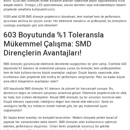
artırır. 620R SMD dirençler, esnek kullanım alanları sayesinde çeşitli uygulamalara hızla
adapte olabilir. Örneğin, LED aydınlatmalar, sensör devreleri veya mikrodenetleyici tabanlı
projelerde rahatlıkla kullanabilirsiniz.
5000 adet 620R SMD dirençle projelerinizi donatmak, hem maliyet hem de performans
açısından akıllıca bir çözüm sunar. Her elektronik meraklısı ve profesyonel, bu dirençlerin
sunduğu avantajları göz ardı etmemeli!
603 Boyutunda %1 Toleransla
Mükemmel Çalışma: SMD
Dirençlerin Avantajları!
SMD dirençler, günümüzde elektronik devrelerde vazgeçilmez bir yere sahip. Özellikle 603
boyutunda %1 tolerans ile mükemmel çalışma sunan bu dirençler, hem profesyonellere
hem de hobi kullanıcılarına büyük avantajlar sağlıyor. Düşük boyutu sayesinde, alan
kısıtlaması olan projelerde bile müthiş bir performans sergiliyorlar. Peki, bu kadar küçük
ama etkili bileşenlerin avantajları neler?
603 boyutunda SMD dirençler, %1 tolerans ile yüksek bir hassasiyet sunuyor. Bu,
devrenizin doğru ve istikrarlı çalışması anlamına geliyor. Elektronik projelerinizde en ufak
bir hata, tüm sistemi etkileyebilir. Ancak SMD dirençler, bu tür sorunları minimize eder.
Düşük tolerans sayesinde, istediğiniz değeri tam olarak elde edersiniz. Sanki en
sevdiğiniz tarifte, tuz miktarını birebir tutmak gibi, her şey mükemmel uyum
sağlamalıdır!
Bir başka temel avantajı ise kompakt tasarımları. Modern dünyada yerden tasarruf
yapmak her zamankinden daha önemli. SMD dirençler, alan kullanımınızı optimize
ederken, performanızı düşürmez. Onları farklı projelerde sorunsuz bir şekilde