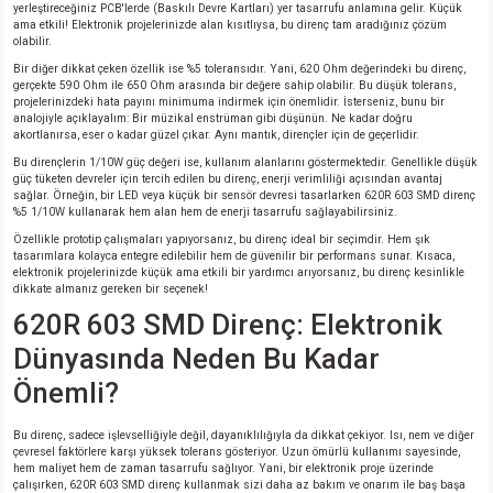
yerleştireceğiniz PCB'lerde (Baskılı Devre Kartları) yer tasarrufu anlamına gelir. Küçük
ama etkili! Elektronik projelerinizde alan kısıtlıysa, bu direnç tam aradığınız çözüm
olabilir.
Bir diğer dikkat çeken özellik ise %5 toleransıdır. Yani, 620 Ohm değerindeki bu direnç,
gerçekte 590 Ohm ile 650 Ohm arasında bir değere sahip olabilir. Bu düşük tolerans,
projelerinizdeki hata payını minimuma indirmek için önemlidir. İsterseniz, bunu bir
analojiyle açıklayalım: Bir müzikal enstrüman gibi düşünün. Ne kadar doğru
akortlanırsa, eser o kadar güzel çıkar. Aynı mantık, dirençler için de geçerlidir.
Bu dirençlerin 1/10W güç değeri ise, kullanım alanlarını göstermektedir. Genellikle düşük
güç tüketen devreler için tercih edilen bu direnç, enerji verimliliği açısından avantaj
sağlar. Örneğin, bir LED veya küçük bir sensör devresi tasarlarken 620R 603 SMD direnç
%5 1/10W kullanarak hem alan hem de enerji tasarrufu sağlayabilirsiniz.
Özellikle prototip çalışmaları yapıyorsanız, bu direnç ideal bir seçimdir. Hem şık
tasarımlara kolayca entegre edilebilir hem de güvenilir bir performans sunar. Kısaca,
elektronik projelerinizde küçük ama etkili bir yardımcı arıyorsanız, bu direnç kesinlikle
dikkate almanız gereken bir seçenek!
620R 603 SMD Direnç: Elektronik
Dünyasında Neden Bu Kadar
Önemli?
Bu direnç, sadece işlevselliğiyle değil, dayanıklılığıyla da dikkat çekiyor. Isı, nem ve diğer
çevresel faktörlere karşı yüksek tolerans gösteriyor. Uzun ömürlü kullanımı sayesinde,
hem maliyet hem de zaman tasarrufu sağlıyor. Yani, bir elektronik proje üzerinde
çalışırken, 620R 603 SMD direnç kullanmak sizi daha az bakım ve onarım ile baş başa