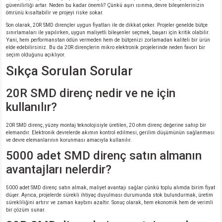
güvenilirliği artar. Neden bu kadar önemli? Çünkü aşırı ısınma, devre bileşenlerinizin
ömrünü kısaltabilir ve projeyi riske sokar.
Son olarak, 20R SMD dirençler uygun fiyatları ile de dikkat çeker. Projeler genelde bütçe
sınırlamaları ile yapılırken, uygun maliyetli bileşenler seçmek, başarı için kritik olabilir.
Yani, hem performanstan ödün vermeden hem de bütçenizi zorlamadan kaliteli bir ürün
elde edebilirsiniz. Bu da 20R dirençlerin mikro elektronik projelerinde neden favori bir
seçim olduğunu açıklıyor.
Sıkça Sorulan Sorular
20R SMD direnç nedir ve ne için
kullanılır?
20R SMD direnç, yüzey montaj teknolojisiyle üretilen, 20 ohm direnç değerine sahip bir
elemandır. Elektronik devrelerde akımın kontrol edilmesi, gerilim düşümünün sağlanması
ve devre elemanlarının korunması amacıyla kullanılır.
5000 adet SMD direnç satın almanın
avantajları nelerdir?
5000 adet SMD direnç satın almak, maliyet avantajı sağlar çünkü toplu alımda birim fiyat
düşer. Ayrıca, projelerde sürekli ihtiyaç duyulması durumunda stok bulundurmak, üretim
sürekliliğini artırır ve zaman kaybını azaltır. Sonuç olarak, hem ekonomik hem de verimli
bir çözüm sunar.