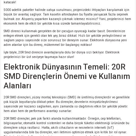
katacak!
5000 adetlik paketler halinde satışa sunulması, projenizdeki ihtiyaçları karşılamak için
büyük bir avantaj sağlıyor. Tam kasetin altındayken bu fiyatla yarışacak fazla seçenek
bulmak zor. Alışveriş yaparken kazançlı çıkmak istemez misiniz? Yani, projelerinizi hem
ekonomik hem de etkili bir şekilde kısa sürede tamamlayabilirsiniz.
SMD direnci kullanmak gerçekten de bir çocuğun oyuncağı kadar basit. Devrelerinize
entegre etmek için gerekli olan tek şey, biraz dikkat. Hızlı bir şekilde yerleştirilmesi ve
sağlam yapısı sayesinde size sorunsuz bir deneyim sunar. Elektronik dünyasına yeni
adım atanlar için bu direnç, mükemmel bir başlangıç noktası!
İşte böyle, 20R Smd direncin avantajlarıyla dolu bir dünya sizi bekliyor. Elektronik
projelerinizi bir üst seviyeye taşımaya hazır olun!
Elektronik Dünyasının Temeli: 20R
SMD Dirençlerin Önemi ve Kullanım
Alanları
20R SMD dirençleri, yüzey montaj teknolojisi (SMD) ile üretilmiş dirençlerdir ve genellikle
çok küçük boyutlarıyla dikkat çeker. Bu dirençler, devrelerin minyatürleştirilmesi
sayesinde yer kazancı sağlarken, aynı zamanda ısı dağıtımını etkin bir şekilde yönetir.
hem alan hem de performans avantajı sunarlar.
20R SMD dirençler, pek çok farklı alanda kullanılmaktadır. Örneğin, cep telefonları,
bilgisayarlar, otomatik kontrol sistemleri ve daha birçok tüketici elektroniği ürününde bu
dirençlere sıkça rastlarız. Hatta, akıllı cihazların ve nesnelerin interneti (IoT)
uygulamalarında bile bu dirençler, veri iletimini optimize etmek için kritik bir rol oynar.