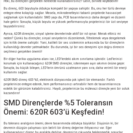
Peki, bu dirençleri gerçekten nerelerde kullanabilirsiniz? Gelin, birlikte keşfedelim!
Bu direnç, 603 boyutuyla oldukça kompakt bir yapıya sahiptir. Bu, onu her türlü devreye
isi
entegre etme kolaylığı sağlar. Mesela, mikrodenetleyici tabanlı projelerde hassasiyet
sağlamak için kullanılabilir. SMD yapı da, PCB tasarımlarınızı daha dengeli ve düzenli
hale getirir. Sonuçta, küçük boyutu ve yüksek performansıyla projelerinizi bir üst seviyeye
taşıyabilirsiniz.
erisi
Ayrıca, 620R dirençler, sinyal işleme devrelerinde aktif bir rol oynar. Merak ettiniz mi
neden? Çünkü bu dirençler, sinyal seviyelerini düzenlemek, filtrelemek veya dengelemek
releri
için kritik öneme sahiptir. Yani, kaliteli bir ses sisteminin arkasında bu tür dirençlerin
kullanıldığı devreler yatmaktadır. Bu durumda, iyi bir ses deneyimi için doğru direncin
seçilmesi gerçekten önemli!
P MARKA)
Bir diğer harika uygulama alanı ise, LED'lerdeki akım sınırlama işlevidir. Led’lerinizi
korumak için kullanacağınız 620R SMD dirençler, istenmeyen aşırı akımın önüne geçer.
Sonuçta, bu küçük bileşen, LED'lerin ömrünü uzatmanın yanı sıra, daha verimli bir enerji
kullanımı sağlar.
620R SMD direnç 603 %5, elektronik dünyasında çok işlevli bir elemandır. Farklı
projelerinize entegre ederek, hem performansınızı artırabilir hem de tasarımlarınıza
estetik bir görünüm katabilirsiniz. Haydi, projelerinize bu mütevazi dirençle yeni bir soluk
kazandırın!
SMD Dirençlerde %5 Toleransın
Önemi: 620R 603’ü Keşfedin!
Bu tolerans aralığının önemi, devre tasarımında oldukça büyüktür. Düşünün ki, bir
devrenin düzgün çalışması için belirli bir direnç değerine ihtiyacınız var. Eğer
kullanacağınız direnç bu aralıkta değilse, devrenizin çıkışında beklenmedik sonuçlar