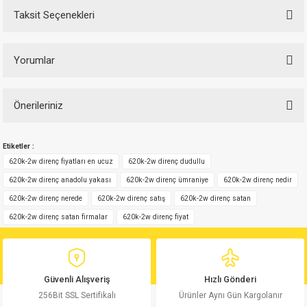
Taksit Seçenekleri
Yorumlar
Önerileriniz
Bu ürüne ilk yorumu siz yapın!
Bu ürünün fiyat bilgisi, resim, ürün açıklamalarında ve diğer konularda
Etiketler :
yetersiz gördüğünüz noktaları öneri formunu kullanarak tarafımıza
Yorum Yaz
iletebilirsiniz.
620k-2w direnç fiyatları en ucuz
620k-2w direnç dudullu
Görüş ve önerileriniz için teşekkür ederiz.
620k-2w direnç anadolu yakası
620k-2w direnç ümraniye
620k-2w direnç nedir
620k-2w direnç nerede
620k-2w direnç satış
620k-2w direnç satan
Ürün resmi kalitesiz, bozuk veya görüntülenemiyor.
620k-2w direnç satan firmalar
620k-2w direnç fiyat
Ürün açıklamasında eksik bilgiler bulunuyor.
Ürün bilgilerinde hatalar bulunuyor.
Ürün fiyatı diğer sitelerden daha pahalı.
Güvenli Alışveriş
Hızlı Gönderi
Bu ürüne benzer farklı alternatifler olmalı.
256Bit SSL Sertifikalı
Ürünler Aynı Gün Kargolanır