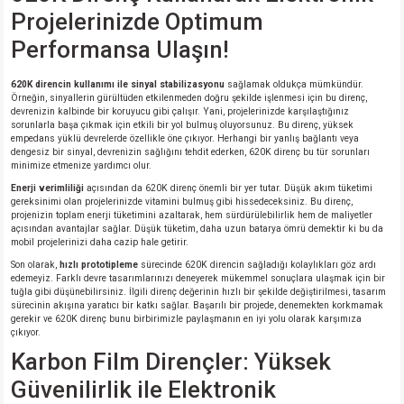
Projelerinizde Optimum
Performansa Ulaşın!
620K direncin kullanımı ile sinyal stabilizasyonu
sağlamak oldukça mümkündür.
Örneğin, sinyallerin gürültüden etkilenmeden doğru şekilde işlenmesi için bu direnç,
devrenizin kalbinde bir koruyucu gibi çalışır. Yani, projelerinizde karşılaştığınız
sorunlarla başa çıkmak için etkili bir yol bulmuş oluyorsunuz. Bu direnç, yüksek
empedans yüklü devrelerde özellikle öne çıkıyor. Herhangi bir yanlış bağlantı veya
dengesiz bir sinyal, devrenizin sağlığını tehdit ederken, 620K direnç bu tür sorunları
minimize etmenize yardımcı olur.
Enerji verimliliği
açısından da 620K direnç önemli bir yer tutar. Düşük akım tüketimi
gereksinimi olan projelerinizde vitamini bulmuş gibi hissedeceksiniz. Bu direnç,
projenizin toplam enerji tüketimini azaltarak, hem sürdürülebilirlik hem de maliyetler
açısından avantajlar sağlar. Düşük tüketim, daha uzun batarya ömrü demektir ki bu da
mobil projelerinizi daha cazip hale getirir.
Son olarak,
hızlı prototipleme
sürecinde 620K direncin sağladığı kolaylıkları göz ardı
edemeyiz. Farklı devre tasarımlarınızı deneyerek mükemmel sonuçlara ulaşmak için bir
tuğla gibi düşünebilirsiniz. İlgili direnç değerinin hızlı bir şekilde değiştirilmesi, tasarım
sürecinin akışına yaratıcı bir katkı sağlar. Başarılı bir projede, denemekten korkmamak
gerekir ve 620K direnç bunu birbirimizle paylaşmanın en iyi yolu olarak karşımıza
çıkıyor.
Karbon Film Dirençler: Yüksek
Güvenilirlik ile Elektronik