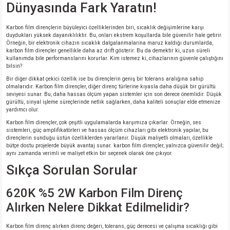
Dünyasında Fark Yaratın!
Karbon film dirençlerin büyüleyici özelliklerinden biri, sıcaklık değişimlerine karşı
duydukları yüksek dayanıklılıktır. Bu, onları ekstrem koşullarda bile güvenilir hale getirir.
Örneğin, bir elektronik cihazın sıcaklık dalgalanmalarına maruz kaldığı durumlarda,
karbon film dirençler genellikle daha az drift gösterir. Bu da demektir ki, uzun süreli
kullanımda bile performanslarını korurlar. Kim istemez ki, cihazlarının güvenle çalıştığını
bilsin?
Bir diğer dikkat çekici özellik ise bu dirençlerin geniş bir tolerans aralığına sahip
olmalarıdır. Karbon film dirençler, diğer direnç türlerine kıyasla daha düşük bir gürültü
seviyesi sunar. Bu, daha hassas ölçüm yapan sistemler için son derece önemlidir. Düşük
gürültü, sinyal işleme süreçlerinde netlik sağlarken, daha kaliteli sonuçlar elde etmenize
yardımcı olur.
Karbon film dirençler, çok çeşitli uygulamalarda karşımıza çıkarlar. Örneğin, ses
sistemleri, güç amplifikatörleri ve hassas ölçüm cihazları gibi elektronik yapılar, bu
dirençlerin sunduğu üstün özelliklerden yararlanır. Düşük maliyetli olmaları, özellikle
bütçe dostu projelerde büyük avantaj sunar. karbon film dirençler, yalnızca güvenilir değil;
aynı zamanda verimli ve maliyet etkin bir seçenek olarak öne çıkıyor.
Sıkça Sorulan Sorular
620K %5 2W Karbon Film Direnç
Alırken Nelere Dikkat Edilmelidir?
Karbon film direnç alırken direnç değeri, tolerans, güç derecesi ve çalışma sıcaklığı gibi