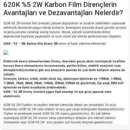
620K %5 2W Karbon Film Dirençlerin
Avantajları ve Dezavantajları Nelerdir?
620K %5 2W karbon film dirençler, yüksek doğrulukları ve sıcaklık stabiliteleri sayesinde
elektronik devrelerde yaygın olarak kullanılır. Avantajları arasında düşük gürültü seviyesi
ve geniş çalışma sıcaklığı aralığı bulunur. Ancak, yüksek sıcaklıklarda direnç
değerlerinde kaymalar yaşanabilir ve uzun süreli yük altında performansları düşebilir.
620K - %5 - 2W, Karbon film direnç 2W
resmi ve fiyatı sitemize eklenmiştir.
Elektronik devre elemanlarından Direnç; devreden geçen akımı sınırlayarak özellikle
hassas devre elemanlarının korunmasında, gerilim bölme, elektrik enerjisini ısıya
dönüştürmek(rezistans) gibi ana amaçların yanında bir çok farklı kullanım alanına da
sahiptir.
Dirençler, karbon, metal, metal-oksit, taş, alüminyum tiplerinde ve 1/8Watt, 1/4Watt,
1/2Watt, 1Watt, 2Watt, 5Watt, 10Watt, 25Watt, 50Watt vb güçlerinde, Dip veya SMD kılıf
tiplerinde ve farklı boyutlarda üretilmektedir.
620K - %5 2W Direnç ürününü uygun fiyat avantajı ile üye girişi yaparak satın
alabilirsiniz.
620K %5 2W Fiyatları ve çeşitleri internet sitemizde detaylı yer almaktadır. En ucuz
fiyatlardan 620K %5 2W satın alabilir ve aynı gün cargo özelliğinden faydalanabilirsiniz.
Toptan ve perakende olarak 620K %5 2W sipariş geçebilirsiniz. Bir çok ödeme
seçeneğiyle 620K %5 2W ürünün satışı yapmaktayız detaylar için internet sitemizi
inceleyebilir veya 620K %5 2W ürün çeşitleri için bizimle iletişime geçebilirsiniz.