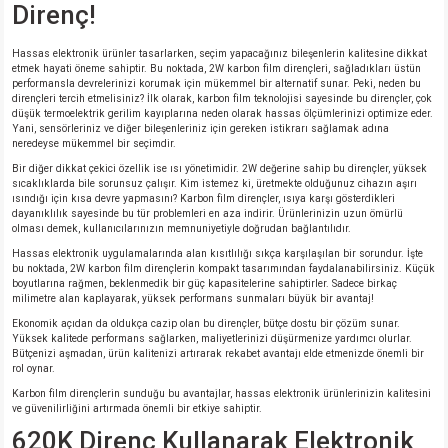
Direnç!
Hassas elektronik ürünler tasarlarken, seçim yapacağınız bileşenlerin kalitesine dikkat
etmek hayati öneme sahiptir. Bu noktada, 2W karbon film dirençleri, sağladıkları üstün
performansla devrelerinizi korumak için mükemmel bir alternatif sunar. Peki, neden bu
dirençleri tercih etmelisiniz? İlk olarak, karbon film teknolojisi sayesinde bu dirençler, çok
düşük termoelektrik gerilim kayıplarına neden olarak hassas ölçümlerinizi optimize eder.
Yani, sensörleriniz ve diğer bileşenleriniz için gereken istikrarı sağlamak adına
neredeyse mükemmel bir seçimdir.
Bir diğer dikkat çekici özellik ise ısı yönetimidir. 2W değerine sahip bu dirençler, yüksek
sıcaklıklarda bile sorunsuz çalışır. Kim istemez ki, üretmekte olduğunuz cihazın aşırı
ısındığı için kısa devre yapmasını? Karbon film dirençler, ısıya karşı gösterdikleri
dayanıklılık sayesinde bu tür problemleri en aza indirir. Ürünlerinizin uzun ömürlü
olması demek, kullanıcılarınızın memnuniyetiyle doğrudan bağlantılıdır.
Hassas elektronik uygulamalarında alan kısıtlılığı sıkça karşılaşılan bir sorundur. İşte
bu noktada, 2W karbon film dirençlerin kompakt tasarımından faydalanabilirsiniz. Küçük
boyutlarına rağmen, beklenmedik bir güç kapasitelerine sahiptirler. Sadece birkaç
milimetre alan kaplayarak, yüksek performans sunmaları büyük bir avantaj!
Ekonomik açıdan da oldukça cazip olan bu dirençler, bütçe dostu bir çözüm sunar.
Yüksek kalitede performans sağlarken, maliyetlerinizi düşürmenize yardımcı olurlar.
Bütçenizi aşmadan, ürün kalitenizi artırarak rekabet avantajı elde etmenizde önemli bir
rol oynar.
Karbon film dirençlerin sunduğu bu avantajlar, hassas elektronik ürünlerinizin kalitesini
ve güvenilirliğini artırmada önemli bir etkiye sahiptir.
620K Direnç Kullanarak Elektronik