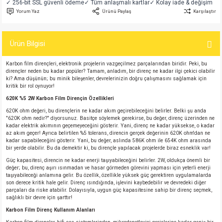
✓ 256-bit SSL güvenli ödeme
✓ Tüm anlaşmalı kartlar
✓ Kolay iade & değişim
si
atör
Serisi
enç 3W
 603 Kılıf
Yorum Yaz
Ürünü Paylaş
Karşılaştır
si
satör
erisi
enç 4W
 603 Kılıf - 25 Adet
Ürün Bilgisi
4 Serisi,27 Serisi,93 Serisi
atör
Serisi
enç 5W
 805 Kılıf
Karbon film dirençleri, elektronik projelerin vazgeçilmez parçalarından biridir. Peki, bu
dirençler neden bu kadar popüler? Tamam, anladım, bir direnç ne kadar ilgi çekici olabilir
ki? Ama düşünün; bu minik bileşenler, devrelerinizin doğru çalışmasını sağlamak için
tör
 Serisi
ç 10W
 805 Kılıf - 25 Adet
kritik bir rol oynuyor!
620K %5 2W Karbon Film Dirençin Özellikleri
erisi
atör
erisi
ç 11W
d
620K ohm değeri, bu dirençlerin ne kadar akım geçirebileceğini belirler. Belki şu anda
"620K ohm nedir?" diyorsunuz. Basitçe söylemek gerekirse, bu değer, direnç üzerinden ne
kadar elektrik akımının geçemeyeceğini gösterir. Yani, direnç ne kadar yüksekse, o kadar
isi
satör
ç 13W
az akım geçer! Ayrıca belirtilen %5 tolerans, direncin gerçek değerinin 620K ohm'dan ne
kadar sapabileceğini gösterir. Yani, bu değer, aslında 586K ohm ile 654K ohm arasında
bir yerde olabilir. Bu da demektir ki, bu dirençle yapılacak projelerde biraz esneklik var!
isi
atör
ç 14W
Güç kapasitesi, direncin ne kadar enerji taşıyabileceğini belirler. 2W, oldukça önemli bir
değer; bu, direnç aşırı ısınmadan ve hasar görmeden görevini yapması için yeterli enerji
taşıyabileceği anlamına gelir. Bu özellik, özellikle yüksek güç gerektiren uygulamalarda
i
satör
ç 15W
son derece kritik hale gelir. Direnç ısındığında, işlevini kaybedebilir ve devredeki diğer
parçaları da riske atabilir. Dolayısıyla, uygun güç kapasitesine sahip bir direnç seçmek,
sağlıklı bir devre için şarttır!
isi
atör
ç 17W
iyot
Karbon Film Direnç Kullanım Alanları