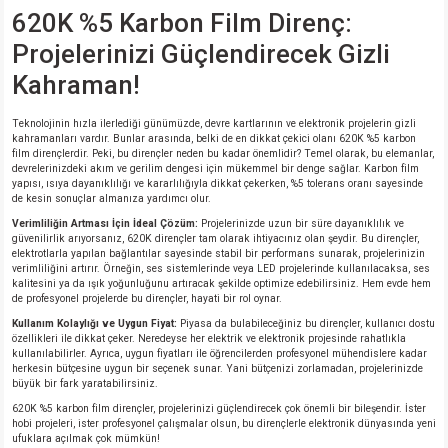
620K %5 Karbon Film Direnç:
Projelerinizi Güçlendirecek Gizli
isi
Kahraman!
si
Teknolojinin hızla ilerlediği günümüzde, devre kartlarının ve elektronik projelerin gizli
kahramanları vardır. Bunlar arasında, belki de en dikkat çekici olanı 620K %5 karbon
isi
film dirençlerdir. Peki, bu dirençler neden bu kadar önemlidir? Temel olarak, bu elemanlar,
devrelerinizdeki akım ve gerilim dengesi için mükemmel bir denge sağlar. Karbon film
yapısı, ısıya dayanıklılığı ve kararlılığıyla dikkat çekerken, %5 tolerans oranı sayesinde
isi
de kesin sonuçlar almanıza yardımcı olur.
Verimliliğin Artması İçin İdeal Çözüm:
Projelerinizde uzun bir süre dayanıklılık ve
güvenilirlik arıyorsanız, 620K dirençler tam olarak ihtiyacınız olan şeydir. Bu dirençler,
risi
elektrotlarla yapılan bağlantılar sayesinde stabil bir performans sunarak, projelerinizin
verimliliğini artırır. Örneğin, ses sistemlerinde veya LED projelerinde kullanılacaksa, ses
kalitesini ya da ışık yoğunluğunu artıracak şekilde optimize edebilirsiniz. Hem evde hem
risi
de profesyonel projelerde bu dirençler, hayati bir rol oynar.
Kullanım Kolaylığı ve Uygun Fiyat:
Piyasa da bulabileceğiniz bu dirençler, kullanıcı dostu
özellikleri ile dikkat çeker. Neredeyse her elektrik ve elektronik projesinde rahatlıkla
si
kullanılabilirler. Ayrıca, uygun fiyatları ile öğrencilerden profesyonel mühendislere kadar
herkesin bütçesine uygun bir seçenek sunar. Yani bütçenizi zorlamadan, projelerinizde
büyük bir fark yaratabilirsiniz.
si
620K %5 karbon film dirençler, projelerinizi güçlendirecek çok önemli bir bileşendir. İster
hobi projeleri, ister profesyonel çalışmalar olsun, bu dirençlerle elektronik dünyasında yeni
ufuklara açılmak çok mümkün!
risi