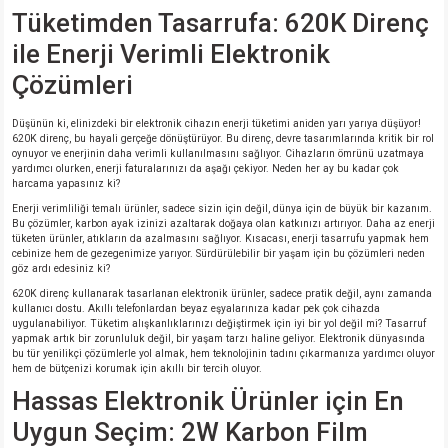
Tüketimden Tasarrufa: 620K Direnç
isi
ile Enerji Verimli Elektronik
Çözümleri
erisi
Düşünün ki, elinizdeki bir elektronik cihazın enerji tüketimi aniden yarı yarıya düşüyor!
releri
620K direnç, bu hayali gerçeğe dönüştürüyor. Bu direnç, devre tasarımlarında kritik bir rol
oynuyor ve enerjinin daha verimli kullanılmasını sağlıyor. Cihazların ömrünü uzatmaya
yardımcı olurken, enerji faturalarınızı da aşağı çekiyor. Neden her ay bu kadar çok
harcama yapasınız ki?
P MARKA)
Enerji verimliliği temalı ürünler, sadece sizin için değil, dünya için de büyük bir kazanım.
Bu çözümler, karbon ayak izinizi azaltarak doğaya olan katkınızı artırıyor. Daha az enerji
tüketen ürünler, atıkların da azalmasını sağlıyor. Kısacası, enerji tasarrufu yapmak hem
cebinize hem de gezegenimize yarıyor. Sürdürülebilir bir yaşam için bu çözümleri neden
göz ardı edesiniz ki?
620K direnç kullanarak tasarlanan elektronik ürünler, sadece pratik değil, aynı zamanda
kullanıcı dostu. Akıllı telefonlardan beyaz eşyalarınıza kadar pek çok cihazda
uygulanabiliyor. Tüketim alışkanlıklarınızı değiştirmek için iyi bir yol değil mi? Tasarruf
yapmak artık bir zorunluluk değil, bir yaşam tarzı haline geliyor. Elektronik dünyasında
bu tür yenilikçi çözümlerle yol almak, hem teknolojinin tadını çıkarmanıza yardımcı oluyor
hem de bütçenizi korumak için akıllı bir tercih oluyor.
Hassas Elektronik Ürünler için En
Uygun Seçim: 2W Karbon Film