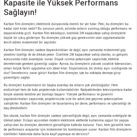
Kapasite ile Yüksek Performans
si
ansatör
 Kılıf
Sağlayın!
si
a Tipi Kondansatör
 Kılıf
Karbon film dirençleri, elektronik dünyasında önemli bir yer tutar. Peki, bu dirençleri bu
kadar özel kılan nedir? Bu sorunun yanıtı, aslında onların sunmuş olduğu performans ve
risi
Tipi Kondansatör
 Kılıf
dayanıklılıkta gizli. Karbon film teknolojisi, özellikle 2W kapasiteye sahip dirençlerle
büyük bir çıkış gösteriyor. Bu dirençler, yüksek güç gereksinimi olan uygulamalarda
tercih edilen mükemmel bir seçimdir.
si
nsatör
 Kılıf
Karbon film dirençler, sadece dayanıklılıkları ile değil, aynı zamanda mükemmel güç
yönetimi özelliği ile de dikkat çeker. Özellikle 2W kapasiteye sahip olanlar, ısı gelişimi
konusunda ciddi avantajlar sunar. Düşük ısınma potansiyeli sayesinde, elektrik
si
r 1206 Kılıf
Kılıf
devrelerinde gereken güvenliği sağlar. Ayrıca, bu dirençlerin yüksek sıcaklık toleransları,
onları birçok farklı uygulama için ideal kılar. Düşünsenize, bir direnç aşırı ısındığında ne
olur? Devreleriniz zarar görür! Karbon film dirençler, işte bu noktada devreye girip
si
 402 Kılıf
Kılıf
güvenliğini sağlar.
Bu dirençleri kullanmanın bir başka avantajı da onların çok yönlülüğüdür. Hem
endüstriyel hem de hobi projelerinde kullanılabilirler. Radyatörlerden televizyonlara kadar
isi
 603 Kılıf
Kılıf
birçok alanda kendine yer bulmayı başarır. Yüksek performansı ve güvenilir
yapılandırmaları sayesinde, projelerinizde size bir adım öne geçirme potansiyeline
sahiptirler. Karbon film dirençleri ile tasarlanmış bir devre, performansı ve işlevselliği ile
si
 805 Kılıf
5W
baş döndürebilir.
Son olarak, karbon film dirençler sadece işlevselliğiyle değil, aynı zamanda estetiğiyle de
dikkat çeker. Dizayn açısından modern elektronik aletlerde kullanıma uygun bir yapıya
isi
nsatör
W
sahip olan bu dirençler, devrelerin görselliğine katkıda bulunur. Yani, hem görsellik hem
de performans arayanlar için mükemmel bir kombinasyon sunar. Karbon film dirençlerin
özellikleri hakkında daha fazla keşif yapmaya ne dersiniz?
si
atör
W