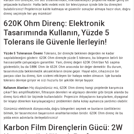
Karbon film dirençler, hifi ses sistemlerinden, mikrodenetleyici projelerine kadar geniş bir
si
nsatörler
ç 25W
od
yelpazede kullanılır. Hatta belki evdeki eski bir televizyonun içinde bile bu dirençleri
bulabilirsiniz! Projelerinize kalite katmaya ve güvenilir sonuçlar almaya hazır olun; doğru
direnç seçimiyle her şey mümkün!
ndansatör
ç 3W
ç
620K Ohm Direnç: Elektronik
Tasarımında Kullanın, Yüzde 5
ver
d Kondansatörler
ç 4W
Tolerans ile Güvenle İlerleyin!
si
ansatör
ç 6W
Yüzde 5 Toleransın Önemi
Tolerans, bir dirençte beklenen değerden ne kadar
sapılabileceğini gösterir. 620K Ohm dirençte yüzde 5 tolerans, bu bileşenin belirli bir
si
Kondansatör
ç 7W
d
hassasiyetle çalışacağını garantiler. Yani, direnç değeri 620K Ohm’dan %5 sapma
gösterebilir, bu da 588K Ohm ile 652K Ohm arasında bir değer demektir. Bu durum,
tasarımınızda beklenmedik aksaklıkların önüne geçer. Hayal edin, cihazınızın bir
parçası olan bu direnç, tüm sistemi etkileyen bir hataya neden olmasın. İşte burada
isi
ansatör
ç 8W
tolerans devreye giriyor ve sizi huzurlu bir şekilde ileriye taşıyor.
Kullanım Alanları
Hiç düşündünüz mü, 620K Ohm direnç hangi projelerde karşımıza
si
ster AXİAL Kondansatör
ç 9W
çıkar? Ses amplifikatörleri, filtrasyon devreleri ve algılayıcı devreler gibi birçok alanda bu
direnç türü etkili bir biçimde kullanılabilir. Projenizin ihtiyaçlarını karşılarken, diyagonal
bir köşeyi dönerken karşılaşacağınız problemleri daha kolay aşmanıza yardımcı olabilir.
risi
ndansatörler
Günümüz elektronik dünyasında, doğru bileşenleri seçmek ve bunların özelliklerini
bilmek, bir tasarımcının başarısının anahtarlarından biridir. 620K Ohm direnç ile bu
yolda emin adımlarla ilerleyebilirsiniz!
isi
atör
Karbon Film Dirençlerin Gücü: 2W