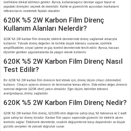
özelliklere dikkat edilmesi gerekir. Ayrıca, kullanacağınız devreye uygun boyut ve
yapıdaki dirençleri seçmek de önemlidir. Kalite ve güvenilirlik açısından markaların
referanslarını incelemek faydalı olacaktır.
620K %5 2W Karbon Film Direnç
Kullanım Alanları Nelerdir?
620K %5 2W karbon film dirençler, elektrik devrelerinde direnç sağlamak amacıyla
kullanılır. Yüksek direnç değerleri ile birlikte düşük tolerans sunarak, özellikle
amplifikatörler, sinyal işleme ve güç kontrol devrelerinde tercih edilir. Ayrıca, hassas
ölçümler gereken uygulamalarda da yaygın olarak kullanılır.
620K %5 2W Karbon Film Direnç Nasıl
Test Edilir?
Bir 620K %5 2W karbon film direncini test etmek için, direnç ölçüm cihazı (ohmmetre)
kullanın. Cihazın uçlarını direncin iki terminaline temas ettirin. Elde edilen değer, direncin
nominal değerine (620K ohm) yakın olmalıdır. Eğer ölçüm, belirtilen tolerans
aralığındaysa, direnç sağlamdır.
620K %5 2W Karbon Film Direnç Nedir?
620K %5 2W karbon film direnç, 620,000 ohm değerine sahip olup, %5 toleransa ve 2 watt
güce sahip bir direnç türüdür. Karbon film yapısı sayesinde güvenilir bir elektrik akımı
kontrolü sağlar. Elektronik devrelerde, sıcaklık değişimlerine karşı dayanıklıdır ve düşük
gürültü seviyeleri ile yüksek doğruluk sunar.