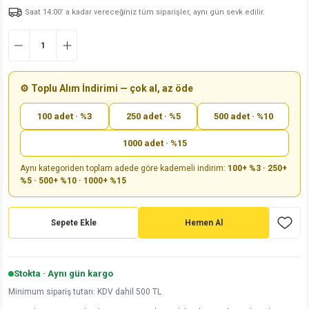
Saat 14:00’ a kadar vereceğiniz tüm siparişler, aynı gün sevk edilir.
md
risi
Klemens 180C
nsatör
erisi
renç %5 2W
Kılıf
risi
Klemens 90C
atör
risi
enç 1/8w
Kılıf
i
satör
risi
enç %1 1/2W
k kapasitör
⚙️ Toplu Alım İndirimi — çok al, az öde
100 adet · %3
250 adet · %5
500 adet · %10
si
atör
risi
enç %1 1/4W
1000 adet · %15
si
tör
risi
renç 1/2W
ad
iyot
Aynı kategoriden toplam adede göre kademeli indirim:
100+ %3 · 250+
%5 · 500+ %10 · 1000+ %15
si
atör
Serisi
renç 10W
isi
satör
Serisi
enç 1W
r 1206 Kılıf
Sepete Ekle
Hemen Al
 Serisi,45 Serisi
atör
Serisi
renç 20W
 1206 Kılıf - 25 Adet
iyot
Stokta · Aynı gün kargo
risi
tör
isi
enç 2W
 402 Kılıf
Minimum sipariş tutarı: KDV dahil 500 TL