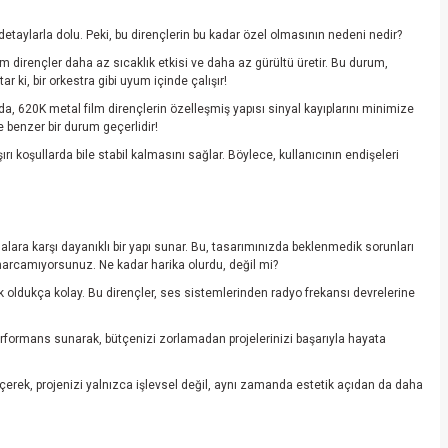
 detaylarla dolu. Peki, bu dirençlerin bu kadar özel olmasının nedeni nedir?
m dirençler daha az sıcaklık etkisi ve daha az gürültü üretir. Bu durum,
r ki, bir orkestra gibi uyum içinde çalışır!
a, 620K metal film dirençlerin özelleşmiş yapısı sinyal kayıplarını minimize
e benzer bir durum geçerlidir!
rı koşullarda bile stabil kalmasını sağlar. Böylece, kullanıcının endişeleri
alara karşı dayanıklı bir yapı sunar. Bu, tasarımınızda beklenmedik sorunları
 harcamıyorsunuz. Ne kadar harika olurdu, değil mi?
ak oldukça kolay. Bu dirençler, ses sistemlerinden radyo frekansı devrelerine
erformans sunarak, bütçenizi zorlamadan projelerinizi başarıyla hayata
seçerek, projenizi yalnızca işlevsel değil, aynı zamanda estetik açıdan da daha