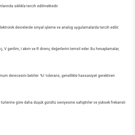
larında sıklıkla tercih edilmektedir.
 elektronik devrelerde sinyal işleme ve analog uygulamalarda tercih edilir.
ç, V gerilim, I akım ve R direnç değerlerini temsil eder. Bu hesaplamalar,
mum derecesini belirler. %1 tolerans, genellikle hassasiyet gerektiren
 türlerine göre daha düşük gürültü seviyesine sahiptirler ve yüksek frekanslı