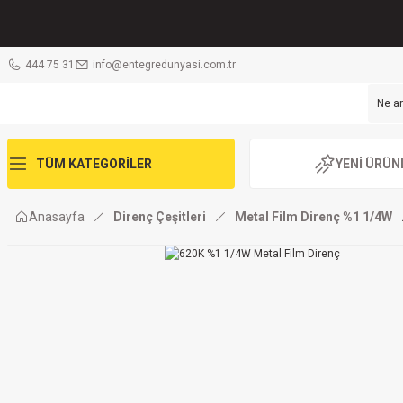
444 75 31
info@entegredunyasi.com.tr
TÜM KATEGORİLER
YENİ ÜRÜN
Anasayfa
Direnç Çeşitleri
Metal Film Direnç %1 1/4W