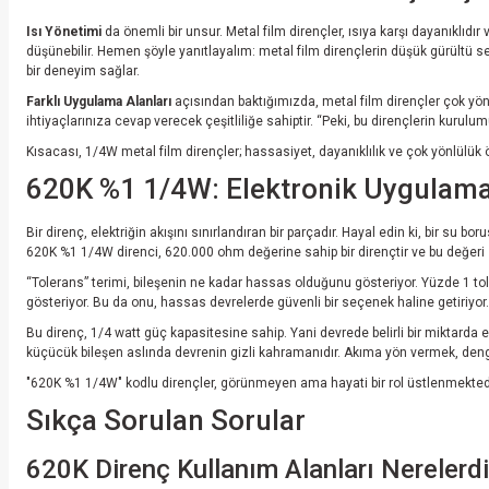
Isı Yönetimi
da önemli bir unsur. Metal film dirençler, ısıya karşı dayanıklıdır
düşünebilir. Hemen şöyle yanıtlayalım: metal film dirençlerin düşük gürültü sevi
bir deneyim sağlar.
Farklı Uygulama Alanları
açısından baktığımızda, metal film dirençler çok yönlü
ihtiyaçlarınıza cevap verecek çeşitliliğe sahiptir. “Peki, bu dirençlerin kurulum
Kısacası, 1/4W metal film dirençler; hassasiyet, dayanıklılık ve çok yönlülük ö
620K %1 1/4W: Elektronik Uygulamal
Bir direnç, elektriğin akışını sınırlandıran bir parçadır. Hayal edin ki, bir su b
620K %1 1/4W direnci, 620.000 ohm değerine sahip bir dirençtir ve bu değeri sabi
“Tolerans” terimi, bileşenin ne kadar hassas olduğunu gösteriyor. Yüzde 1 tol
gösteriyor. Bu da onu, hassas devrelerde güvenli bir seçenek haline getiriyor. 
Bu direnç, 1/4 watt güç kapasitesine sahip. Yani devrede belirli bir miktarda 
küçücük bileşen aslında devrenin gizli kahramanıdır. Akıma yön vermek, de
"620K %1 1/4W" kodlu dirençler, görünmeyen ama hayati bir rol üstlenmektedir.
Sıkça Sorulan Sorular
620K Direnç Kullanım Alanları Nerelerdi