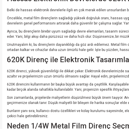
Belki de hassas elektronik devrelerle ilgili en çok merak edilen unsurlardan bi
Öncelikle, metal film dirençlerin sağladığı yüksek doğruluk oranı, hassas uygu
devrelerin genel performansını artırarak daha güvenilir bir çalışma sağlar. Yani,
Ayrıca, bu dirençlerin birebir uyum sağladığı devre elemanları, tasarım sürec
eder. Yani, bilgi akışı daha pürüzsüz ve daha hızlı olur. Düşünsenize; bir müzi
Unutmayalım ki, bu dirençlerin dayanıklılığı da göz ardı edilemez. Metal film d
ortadan kalkar ve cihazlar daha uzun ömürlü hale gelir. İşte bu yüzden, hassa
620K Direnç ile Elektronik Tasarımlar
620K direnci, yüksek güvenilirliği ile dikkat çeker. Elektronik devrelerinizde
azaltır ve projelerinizin uzun ömürlü olmasını sağlar. Hayal edin, projelerin
620K direncini kullanmanın bir başka büyük avantajı da çeşitlilik. Karşılaşab
kadar birçok alanda rahatlıkla kullanılabilir. Yani, projenizin spesifik ihtiyaçl
Son zamanlarda, projelerde maliyetlerin düşürülmesi büyük önem taşıyor. Anca
geçirmenize olanak tanır. Düşük maliyetli bir bileşen ile harika sonuçlar e
Bunların yanı sıra, kullanıcı dostu özellikleri ve kolay kurulumu sayesinde, e
çekici hale getirebilirsiniz.
Neden 1/4W Metal Film Direnç Seçme