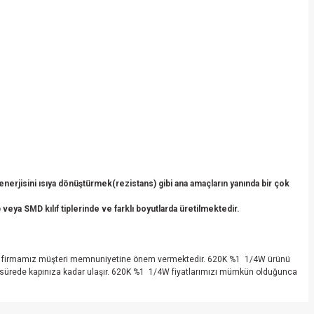
erjisini ısıya dönüştürmek(rezistans) gibi ana amaçların yanında bir çok
veya SMD kılıf tiplerinde ve farklı boyutlarda üretilmektedir.
yapan firmamız müşteri memnuniyetine önem vermektedir. 620K %1 1/4W ürünü
sa sürede kapınıza kadar ulaşır. 620K %1 1/4W fiyatlarımızı mümkün olduğunca