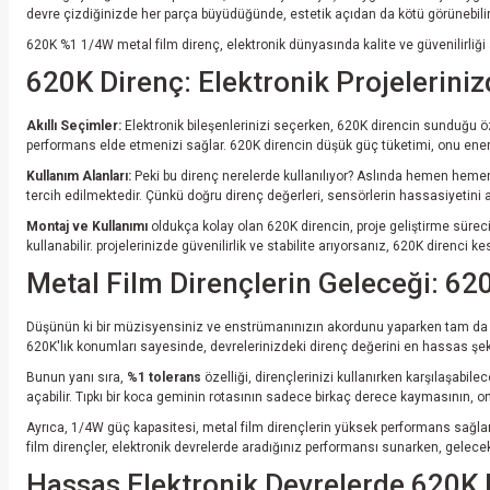
devre çizdiğinizde her parça büyüdüğünde, estetik açıdan da kötü görünebilir.
620K %1 1/4W metal film direnç, elektronik dünyasında kalite ve güvenilirliği
620K Direnç: Elektronik Projelerini
Akıllı Seçimler:
Elektronik bileşenlerinizi seçerken, 620K direncin sunduğu öze
performans elde etmenizi sağlar. 620K direncin düşük güç tüketimi, onu enerj
Kullanım Alanları:
Peki bu direnç nerelerde kullanılıyor? Aslında hemen hemen 
tercih edilmektedir. Çünkü doğru direnç değerleri, sensörlerin hassasiyetini ar
Montaj ve Kullanımı
oldukça kolay olan 620K direncin, proje geliştirme sürec
kullanabilir. projelerinizde güvenilirlik ve stabilite arıyorsanız, 620K direnc
Metal Film Dirençlerin Geleceği: 6
Düşünün ki bir müzisyensiniz ve enstrümanınızın akordunu yaparken tam da is
620K'lık konumları sayesinde, devrelerinizdeki direnç değerini en hassas şek
Bunun yanı sıra,
%1 tolerans
özelliği, dirençlerinizi kullanırken karşılaşabil
açabilir. Tıpkı bir koca geminin rotasının sadece birkaç derece kaymasının, o
Ayrıca, 1/4W güç kapasitesi, metal film dirençlerin yüksek performans sağlam
film dirençler, elektronik devrelerde aradığınız performansı sunarken, gelece
Hassas Elektronik Devrelerde 620K 