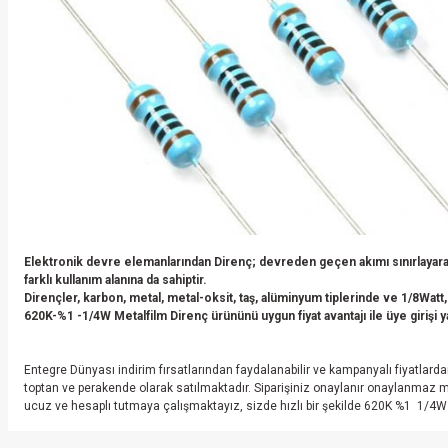
Elektronik devre elemanlarından Direnç; devreden geçen akımı sınırlayarak
farklı kullanım alanına da sahiptir.
Dirençler, karbon, metal, metal-oksit, taş, alüminyum tiplerinde ve 1/8Watt,
620K-%1 -1/4W Metalfilm Direnç ürününü uygun fiyat avantajı ile üye girişi yap
Entegre Dünyası indirim fırsatlarından faydalanabilir ve kampanyalı fiyatl
toptan ve perakende olarak satılmaktadır. Siparişiniz onaylanır onaylanmaz 
ucuz ve hesaplı tutmaya çalışmaktayız, sizde hızlı bir şekilde 620K %1 1/4W 