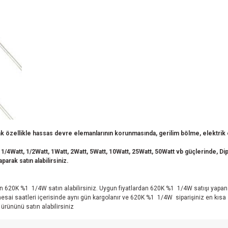
 özellikle hassas devre elemanlarının korunmasında, gerilim bölme, elektrik en
 1/4Watt, 1/2Watt, 1Watt, 2Watt, 5Watt, 10Watt, 25Watt, 50Watt vb güçlerinde, Dip 
arak satın alabilirsiniz.
ardan 620K %1 1/4W satın alabilirsiniz. Uygun fiyatlardan 620K %1 1/4W satışı 
mesai saatleri içerisinde aynı gün kargolanır ve 620K %1 1/4W siparişiniz en kı
ürününü satın alabilirsiniz