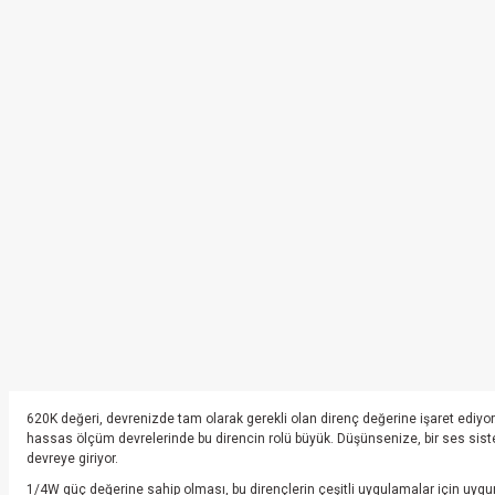
620K değeri, devrenizde tam olarak gerekli olan direnç değerine işaret ediyor.
hassas ölçüm devrelerinde bu direncin rolü büyük. Düşünsenize, bir ses siste
devreye giriyor.
1/4W güç değerine sahip olması, bu dirençlerin çeşitli uygulamalar için uygun o