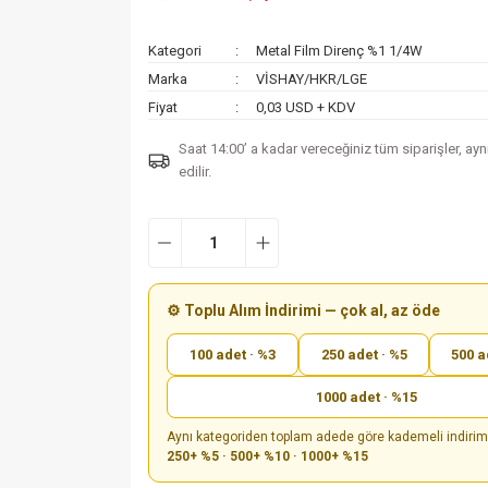
Kategori
Metal Film Direnç %1 1/4W
Marka
VİSHAY/HKR/LGE
Fiyat
0,03 USD + KDV
Saat 14:00’ a kadar vereceğiniz tüm siparişler, ay
edilir.
⚙️ Toplu Alım İndirimi — çok al, az öde
100 adet · %3
250 adet · %5
500 a
1000 adet · %15
Aynı kategoriden toplam adede göre kademeli indiri
250+ %5 · 500+ %10 · 1000+ %15