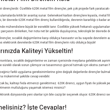
ri dirençlerdir. Özellikle 620K metal film dirençler, pek çok projede fark yaratacak
lamalarda kritik bir avantaj sunar. Geleneksel karbon dirençlere kıyasla, metal fil
 bir devrede 620K metal film direnç kullanıldığında, devrenin kararlılığı o kadar arta
inde mühendislere büyük bir esneklik tanır. Özellikle yüksek frekanslı uygulamalard
k parçasını dinlerken, her nota net bir şekilde duyuluyorsa, teknolojik bir devrede d
irençler, sıcaklık değişimlerine karşı oldukça hassastır ve bu sayede devrelerin aşı
s elektronik devrelerde 620K metal film dirençlerin rolü oldukça büyük!
ınızda Kaliteyi Yükseltin!
 sarsıntılara, sıcaklık değişimlerine ve zaman içerisinde meydana gelebilecek aşınm
izde sürekli olarak sorun çıkmıyor ve tasarımınızı güncel tutmak için ekstra zaman
ileceğiniz farklı uygulama gereksinimlerine göre değişik değerlerde dirençler bulm
arına mükemmel şekilde cevap verebilir.
k bu, kaliteyi feda etmenizi gerektirmez. 620K direnci, uygun fiyatı ile yüksek p
lde etmenin mutluluğunu yaşamak istemez misiniz?
lektronik dünyasında yeni olanlar için bile cazip bir seçenek oluyor. 620K direnci 
lisiniz? İşte Cevaplar!