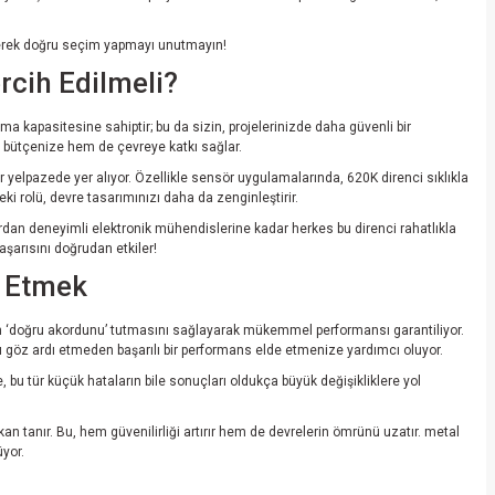
şünerek doğru seçim yapmayı unutmayın!
rcih Edilmeli?
a kapasitesine sahiptir; bu da sizin, projelerinizde daha güvenli bir
m bütçenize hem de çevreye katkı sağlar.
 yelpazede yer alıyor. Özellikle sensör uygulamalarında, 620K direnci sıklıkla
ki rolü, devre tasarımınızı daha da zenginleştirir.
rdan deneyimli elektronik mühendislerine kadar herkes bu direnci rahatlıkla
aşarısını doğrudan etkiler!
e Etmek
zin ‘doğru akordunu’ tutmasını sağlayarak mükemmel performansı garantiliyor.
ı göz ardı etmeden başarılı bir performans elde etmenize yardımcı oluyor.
, bu tür küçük hataların bile sonuçları oldukça büyük değişikliklere yol
tanır. Bu, hem güvenilirliği artırır hem de devrelerin ömrünü uzatır. metal
üyor.