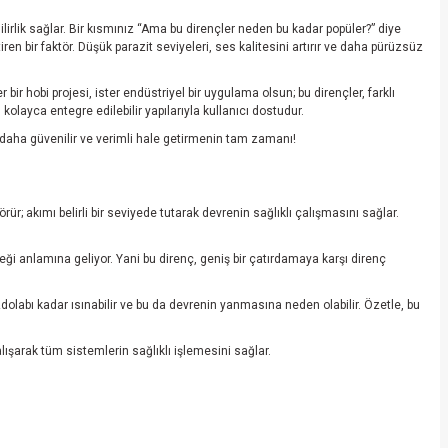
nilirlik sağlar. Bir kısmınız “Ama bu dirençler neden bu kadar popüler?” diye
ren bir faktör. Düşük parazit seviyeleri, ses kalitesini artırır ve daha pürüzsüz
ir hobi projesi, ister endüstriyel bir uygulama olsun; bu dirençler, farklı
 kolayca entegre edilebilir yapılarıyla kullanıcı dostudur.
zi daha güvenilir ve verimli hale getirmenin tam zamanı!
örür; akımı belirli bir seviyede tutarak devrenin sağlıklı çalışmasını sağlar.
ği anlamına geliyor. Yani bu direnç, geniş bir çatırdamaya karşı direnç
dolabı kadar ısınabilir ve bu da devrenin yanmasına neden olabilir. Özetle, bu
ışarak tüm sistemlerin sağlıklı işlemesini sağlar.