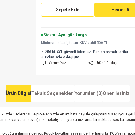
Sepete Ekle
Hemen Al
Stokta · Aynı gün kargo
Minimum sipariş tutarı: KDV dahil 500 TL
✓ 256-bit SSL güvenli ödeme
✓ Tüm anlaşmalı kartlar
✓ Kolay iade & değişim
Yorum Yaz
Ürünü Paylaş
Ürün Bilgisi
Taksit Seçenekleri
Yorumlar (0)
Önerileriniz
 Yüzde 1 toleransı ile projelerinizde en az hata payı ile çalışmanızı sağlıyor. Eğe
miniz var ve en sevdiğiniz melodiyi dinliyorsunuz, ama bir noktada ses kalitesin
lduğu anlamına geliyor. Küçük boyutları sayesinde, herhangi bir PCB’ye rahatça yerleş