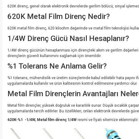
620K direnç, genel olarak elektronik devrelerde gerilim bölücü, sinyal işlemede
620K Metal Film Direnç Nedir?
620K metal film direnç, 620 kiloohm değerinde ve metal film teknolojisi kullanı
1/4W Direnç Gücü Nasıl Hesaplanır?
1/4W direnç gücünün hesaplanması için dirençteki akım ve gerilim değerleri kul
dirençlerin güvenli kullanımını sağlamak için önemlidir.
%1 Tolerans Ne Anlama Gelir?
%1 tolerans, mühendislik ve üretim süreçlerinde kabul edilebilir hata payını 
uygulamalarda kullanılır ve ürün kalitesinin kontrol edilmesine yardımcı olur.
Metal Film Dirençlerin Avantajları Neler
Metal film dirençler, yüksek doğruluk ve kararlılık sunar. Düşük sıcaklık çarp
uygulamalarda tercih edilirler. Bu özellikleri, onları elektronik devrelerde güven
620K-%1 -1/4W, Metal film direnç 1/4W
resmi ve fiyatı sitemize eklenmiştir.