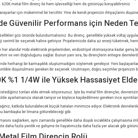
 620K metal film direnç ile hem işlevselliği hem de görünüşü koruyabilirsiniz.
 arayanlar için mükemmel bir tercihtir. Yine de kendi projenizin ihtiyaçlarını dü
zde Güvenilir Performans için Neden Te
llikleri göz önünde bulundurmalısınız. Bu direnç, genellikle yüksek voltaj uygulam
i verimli bir seçenek haline getiriyor. Projelerinizde daha az enerji tüketmek, he
her alanda! Hobi elektronik projelerinden, endüstriyel otomasyona kadar geniş bir
tırır ve veri doğruluğunu sağlar. Bunun yanı sıra, bu dirençlerin entegre devrelerde
inde herhangi bir karmaşıklık oluşturmadığını söylemek gerekiyor. Yeni başlayanla
i kesinlikle düşünülmesi gereken bir seçenek. Unutmayın, doğru seçimler projenizin b
20K %1 1/4W ile Yüksek Hassasiyet Eld
tediğiniz tonları elde etmek istiyorsunuz. İşte bu metal film dirençler, devreni
ilde ayarlamanıza olanak tanıyor ve böylece kaydedilmesi gereken ince ayrıntılar
eceğiniz, katkıda bulunabilecek küçük hataları minimize ediyor. Elektronik devrelerde
nu bambaşka bir limana götürebileceği gibi.
asını sağlarken, aynı zamanda genellikle daha düşük sıcaklıkta çalışmasına imkan 
kte daha fazla yenilik ve gelişme ile hayatımızda daha fazla yer alacak gibi görün
Metal Film Direncin Rolü