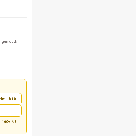
nı gün sevk
det · %10
m:
100+ %3 ·