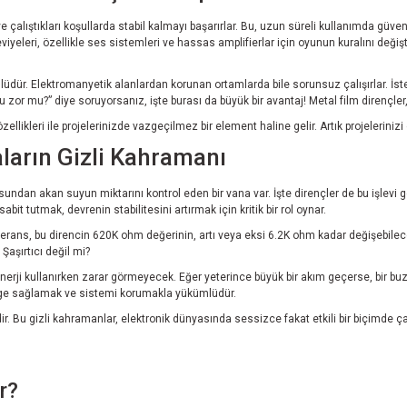
 ve çalıştıkları koşullarda stabil kalmayı başarırlar. Bu, uzun süreli kullanımda güve
yeleri, özellikle ses sistemleri ve hassas amplifierlar için oyunun kuralını değişti
dür. Elektromanyetik alanlardan korunan ortamlarda bile sorunsuz çalışırlar. İster b
u zor mu?” diye soruyorsanız, işte burası da büyük bir avantaj! Metal film dirençler,
zellikleri ile projelerinizde vazgeçilmez bir element haline gelir. Artık projelerini
arın Gizli Kahramanı
orusundan akan suyun miktarını kontrol eden bir vana var. İşte dirençler de bu işlevi g
t tutmak, devrenin stabilitesini artırmak için kritik bir rol oynar.
erans, bu direncin 620K ohm değerinin, artı veya eksi 6.2K ohm kadar değişebilece
Şaşırtıcı değil mi?
enerji kullanırken zarar görmeyecek. Eğer yeterince büyük bir akım geçerse, bir buz
nge sağlamak ve sistemi korumakla yükümlüdür.
 Bu gizli kahramanlar, elektronik dünyasında sessizce fakat etkili bir biçimde çal
r?