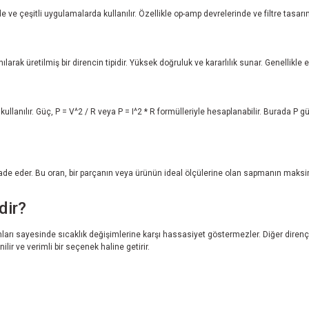
 ve çeşitli uygulamalarda kullanılır. Özellikle op-amp devrelerinde ve filtre tasarım
larak üretilmiş bir direncin tipidir. Yüksek doğruluk ve kararlılık sunar. Genellikle
lanılır. Güç, P = V^2 / R veya P = I^2 * R formülleriyle hesaplanabilir. Burada P gü
ifade eder. Bu oran, bir parçanın veya ürünün ideal ölçülerine olan sapmanın maksi
dir?
anları sayesinde sıcaklık değişimlerine karşı hassasiyet göstermezler. Diğer direnç
ilir ve verimli bir seçenek haline getirir.