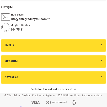
İLETİŞİM
isi
Bize Yazın
info@entegredunyasi.com.tr
si
Müşteri Destek
444 75 31
isi
ÜYELİK
isi
risi
HESABIM
risi
SAYFALAR
si
Seokoloji
tarafından desteklenmektedir.
si
© Tüm Hakları Saklıdır. Kredi kartı bilgileriniz 256bit SSL sertifikası ile korunmaktadır.
risi