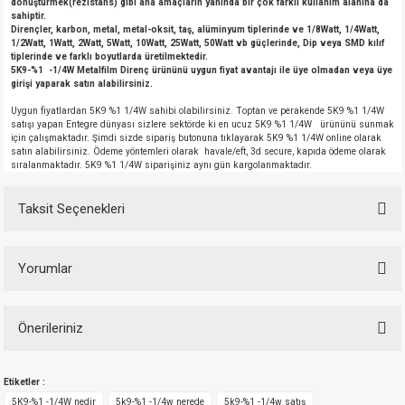
dönüştürmek(rezistans) gibi ana amaçların yanında bir çok farklı kullanım alanına da
si
nsatörler
ç 25W
od
sahiptir.
Dirençler, karbon, metal, metal-oksit, taş, alüminyum tiplerinde ve 1/8Watt, 1/4Watt,
1/2Watt, 1Watt, 2Watt, 5Watt, 10Watt, 25Watt, 50Watt vb güçlerinde, Dip veya SMD kılıf
ndansatör
ç 3W
ç
tiplerinde ve farklı boyutlarda üretilmektedir.
5K9-%1 -1/4W Metalfilm Direnç ürününü uygun fiyat avantajı ile üye olmadan veya üye
girişi yaparak satın alabilirsiniz.
ver
d Kondansatörler
ç 4W
Uygun fiyatlardan 5K9 %1 1/4W sahibi olabilirsiniz. Toptan ve perakende 5K9 %1 1/4W
satışı yapan Entegre dünyası sizlere sektörde ki en ucuz 5K9 %1 1/4W ürününü sunmak
için çalışmaktadır. Şimdi sizde sipariş butonuna tıklayarak 5K9 %1 1/4W online olarak
si
ansatör
ç 6W
satın alabilirsiniz. Ödeme yöntemleri olarak havale/eft, 3d secure, kapıda ödeme olarak
sıralanmaktadır. 5K9 %1 1/4W siparişiniz aynı gün kargolanmaktadır.
si
Kondansatör
ç 7W
d
Taksit Seçenekleri
isi
ansatör
ç 8W
Yorumlar
si
ster AXİAL Kondansatör
ç 9W
risi
ndansatörler
Önerileriniz
Bu ürüne ilk yorumu siz yapın!
Bu ürünün fiyat bilgisi, resim, ürün açıklamalarında ve diğer konularda
isi
atör
Etiketler :
yetersiz gördüğünüz noktaları öneri formunu kullanarak tarafımıza
Yorum Yaz
iletebilirsiniz.
5K9-%1 -1/4W nedir
5k9-%1 -1/4w nerede
5k9-%1 -1/4w satış