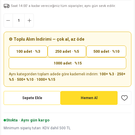
Saat 14:00’ a kadar vereceğiniz tüm siparişler, aynı gün sevk edilir.
md
risi
Klemens 180C
nsatör
erisi
renç %5 2W
Kılıf
risi
Klemens 90C
atör
risi
enç 1/8w
Kılıf
i
satör
risi
enç %1 1/2W
k kapasitör
⚙️ Toplu Alım İndirimi — çok al, az öde
100 adet · %3
250 adet · %5
500 adet · %10
si
atör
risi
enç %1 1/4W
1000 adet · %15
si
tör
risi
renç 1/2W
ad
iyot
Aynı kategoriden toplam adede göre kademeli indirim:
100+ %3 · 250+
%5 · 500+ %10 · 1000+ %15
si
atör
Serisi
renç 10W
isi
satör
Serisi
enç 1W
r 1206 Kılıf
Sepete Ekle
Hemen Al
 Serisi,45 Serisi
atör
Serisi
renç 20W
 1206 Kılıf - 25 Adet
iyot
Stokta · Aynı gün kargo
risi
tör
isi
enç 2W
 402 Kılıf
Minimum sipariş tutarı: KDV dahil 500 TL