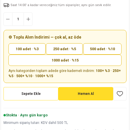
Saat 14:00’ a kadar vereceğiniz tüm siparişler, aynı gün sevk edilir.
md
risi
Klemens 180C
nsatör
erisi
renç %5 2W
Kılıf
risi
Klemens 90C
atör
risi
enç 1/8w
Kılıf
i
satör
risi
enç %1 1/2W
k kapasitör
⚙️ Toplu Alım İndirimi — çok al, az öde
100 adet · %3
250 adet · %5
500 adet · %10
si
atör
risi
enç %1 1/4W
1000 adet · %15
si
tör
risi
renç 1/2W
ad
iyot
Aynı kategoriden toplam adede göre kademeli indirim:
100+ %3 · 250+
%5 · 500+ %10 · 1000+ %15
si
atör
Serisi
renç 10W
isi
satör
Serisi
enç 1W
r 1206 Kılıf
Sepete Ekle
Hemen Al
 Serisi,45 Serisi
atör
Serisi
renç 20W
 1206 Kılıf - 25 Adet
iyot
Stokta · Aynı gün kargo
risi
tör
isi
enç 2W
 402 Kılıf
Minimum sipariş tutarı: KDV dahil 500 TL