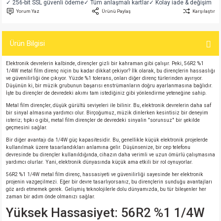
✓ 256-bit SSL güvenli ödeme
✓ Tüm anlaşmalı kartlar
✓ Kolay iade & değişim
si
atör
Serisi
enç 3W
 603 Kılıf
Yorum Yaz
Ürünü Paylaş
Karşılaştır
si
satör
erisi
enç 4W
 603 Kılıf - 25 Adet
Ürün Bilgisi
4 Serisi,27 Serisi,93 Serisi
atör
Serisi
enç 5W
 805 Kılıf
Elektronik devrelerin kalbinde, dirençler gizli bir kahraman gibi çalışır. Peki, 56R2 %1
1/4W metal film direnç niçin bu kadar dikkat çekiyor? İlk olarak, bu dirençlerin hassaslığı
ve güvenilirliği öne çıkıyor. Yüzde %1 tolerans, onları diğer direnç türlerinden ayırıyor.
tör
 Serisi
ç 10W
 805 Kılıf - 25 Adet
Düşünün ki, bir müzik grubunun başarısı enstrümanların doğru ayarlanmasına bağlıdır.
İşte bu dirençler de devredeki akımı tam istediğiniz gibi yönlendirme yeteneğine sahip.
Metal film dirençler, düşük gürültü seviyeleri ile bilinir. Bu, elektronik devrelerin daha saf
erisi
atör
erisi
ç 11W
d
bir sinyal almasına yardımcı olur. Birçoğumuz, müzik dinlerken kesintisiz bir deneyim
isteriz; tıpkı o gibi, metal film dirençler de devredeki sinyalin "sorunsuz" bir şekilde
geçmesini sağlar.
isi
satör
ç 13W
Bir diğer avantajı da 1/4W güç kapasitesidir. Bu, genellikle küçük elektronik projelerde
kullanılmak üzere tasarlandıkları anlamına gelir. Düşünsenize, bir cep telefonu
isi
atör
ç 14W
devresinde bu dirençler kullanıldığında, cihazın daha verimli ve uzun ömürlü çalışmasına
yardımcı olurlar. Yani, elektronik dünyasında küçük ama etkili bir rol oynuyorlar.
56R2 %1 1/4W metal film direnç, hassasiyeti ve güvenilirliği sayesinde her elektronik
i
satör
ç 15W
projenin vazgeçilmezi. Eğer bir devre tasarlıyorsanız, bu dirençlerin sunduğu avantajları
göz ardı etmemek gerek. Gelişmiş teknolojilerle dolu dünyamızda, bu tür bileşenler her
zaman bir adım önde olmanızı sağlar.
isi
atör
ç 17W
iyot
Yüksek Hassasiyet: 56R2 %1 1/4W