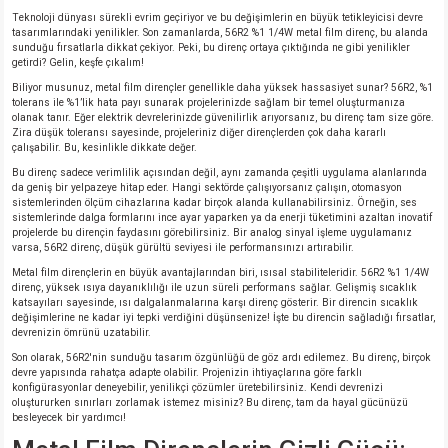
Teknoloji dünyası sürekli evrim geçiriyor ve bu değişimlerin en büyük tetikleyicisi devre
tasarımlarındaki yenilikler. Son zamanlarda, 56R2 %1 1/4W metal film direnç, bu alanda
isi
sunduğu fırsatlarla dikkat çekiyor. Peki, bu direnç ortaya çıktığında ne gibi yenilikler
getirdi? Gelin, keşfe çıkalım!
Biliyor musunuz, metal film dirençler genellikle daha yüksek hassasiyet sunar? 56R2, %1
erisi
tolerans ile %1’lik hata payı sunarak projelerinizde sağlam bir temel oluşturmanıza
olanak tanır. Eğer elektrik devrelerinizde güvenilirlik arıyorsanız, bu direnç tam size göre.
Zira düşük toleransı sayesinde, projeleriniz diğer dirençlerden çok daha kararlı
releri
çalışabilir. Bu, kesinlikle dikkate değer.
Bu direnç sadece verimlilik açısından değil, aynı zamanda çeşitli uygulama alanlarında
P MARKA)
da geniş bir yelpazeye hitap eder. Hangi sektörde çalışıyorsanız çalışın, otomasyon
sistemlerinden ölçüm cihazlarına kadar birçok alanda kullanabilirsiniz. Örneğin, ses
sistemlerinde dalga formlarını ince ayar yaparken ya da enerji tüketimini azaltan inovatif
projelerde bu dirençin faydasını görebilirsiniz. Bir analog sinyal işleme uygulamanız
varsa, 56R2 direnç, düşük gürültü seviyesi ile performansınızı artırabilir.
Metal film dirençlerin en büyük avantajlarından biri, ısısal stabiliteleridir. 56R2 %1 1/4W
direnç, yüksek ısıya dayanıklılığı ile uzun süreli performans sağlar. Gelişmiş sıcaklık
katsayıları sayesinde, ısı dalgalanmalarına karşı direnç gösterir. Bir direncin sıcaklık
değişimlerine ne kadar iyi tepki verdiğini düşünsenize! İşte bu direncin sağladığı fırsatlar,
devrenizin ömrünü uzatabilir.
Son olarak, 56R2'nin sunduğu tasarım özgünlüğü de göz ardı edilemez. Bu direnç, birçok
devre yapısında rahatça adapte olabilir. Projenizin ihtiyaçlarına göre farklı
konfigürasyonlar deneyebilir, yenilikçi çözümler üretebilirsiniz. Kendi devrenizi
oluştururken sınırları zorlamak istemez misiniz? Bu direnç, tam da hayal gücünüzü
besleyecek bir yardımcı!