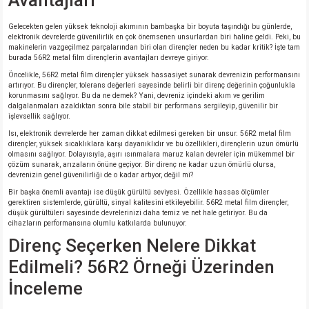
Avantajları
si
ansatör
 Kılıf
Gelecekten gelen yüksek teknoloji akımının bambaşka bir boyuta taşındığı bu günlerde,
elektronik devrelerde güvenilirlik en çok önemsenen unsurlardan biri haline geldi. Peki, bu
si
a Tipi Kondansatör
 Kılıf
makinelerin vazgeçilmez parçalarından biri olan dirençler neden bu kadar kritik? İşte tam
burada 56R2 metal film dirençlerin avantajları devreye giriyor.
risi
Tipi Kondansatör
 Kılıf
Öncelikle, 56R2 metal film dirençler yüksek hassasiyet sunarak devrenizin performansını
artırıyor. Bu dirençler, tolerans değerleri sayesinde belirli bir direnç değerinin çoğunlukla
korunmasını sağlıyor. Bu da ne demek? Yani, devreniz içindeki akım ve gerilim
si
nsatör
 Kılıf
dalgalanmaları azaldıktan sonra bile stabil bir performans sergileyip, güvenilir bir
işlevsellik sağlıyor.
Isı, elektronik devrelerde her zaman dikkat edilmesi gereken bir unsur. 56R2 metal film
si
r 1206 Kılıf
Kılıf
dirençler, yüksek sıcaklıklara karşı dayanıklıdır ve bu özellikleri, dirençlerin uzun ömürlü
olmasını sağlıyor. Dolayısıyla, aşırı ısınmalara maruz kalan devreler için mükemmel bir
çözüm sunarak, arızaların önüne geçiyor. Bir direnç ne kadar uzun ömürlü olursa,
si
 402 Kılıf
Kılıf
devrenizin genel güvenilirliği de o kadar artıyor, değil mi?
Bir başka önemli avantajı ise düşük gürültü seviyesi. Özellikle hassas ölçümler
gerektiren sistemlerde, gürültü, sinyal kalitesini etkileyebilir. 56R2 metal film dirençler,
isi
 603 Kılıf
Kılıf
düşük gürültüleri sayesinde devrelerinizi daha temiz ve net hale getiriyor. Bu da
cihazların performansına olumlu katkılarda bulunuyor.
Direnç Seçerken Nelere Dikkat
si
 805 Kılıf
5W
Edilmeli? 56R2 Örneği Üzerinden
isi
nsatör
W
İnceleme
si
atör
W