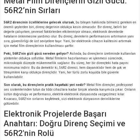
Metal Film Dirençlerin Gizli Gücü:
56R2’nin Sırları
56R2 direncinin özelliklerine gelecek olursak
, bu bileşen hakkında bilmeniz gereken en
önemli şeylerden biri, direnç değerinin oldukça kesin olmasıdır. Bir direnç, belirli bir
değerle çalışırken, çevresel faktörlerden etkilenmiyor olması, elektronik devrelerde
hataların önlenmesine yardımcı olur. Bu direnç, devrelerin performansını artırmanın yanı
sıra, güvenilirliği de üst seviyelere taşır. Yani, bir elektronik cihazın kalitesini artırmak
için metal film dirençlerinin kullanılması şarttır.
Peki, 56R2’nin gizli gücü nereden geliyor?
Aslında, bu dirençlerin üretiminde kullanılan
yöntemler oldukça sofistike. Metal filmlerin hazırlanması ve işlenmesi sürecinde,
mikroskopik düzeyde mükemmellik sağlanır. Bu süreç, her bir dirençteki hata payını
minimuma indirir. Bu da demektir ki, 56R2 direnci; hem dayanıklıdır hem de şok ve
titreşimlere karşı oldukça dirençlidir. Yani, her türlü zorlu koşulda bile güvenle
kullanılabilir.
Son olarak, bu dirençlerin pratik hayattaki yeri nedir?
Metal film dirençler, profesyonel
ses sistemlerinden tutun da tıbbi cihazlara kadar birçok alanda karşımıza çıkar. Onların
üstün doğruluğu ve performansı, elektrik-elektronik dünyasında vazgeçilmez kılar.
Kısacası, 56R2'nin sırlarını keşfetmek, sizi elektronik dünyasının derinliklerine
götürebilir.
Elektronik Projelerde Başarı
Anahtarı: Doğru Direnç Seçimi ve
56R2'nin Rolü