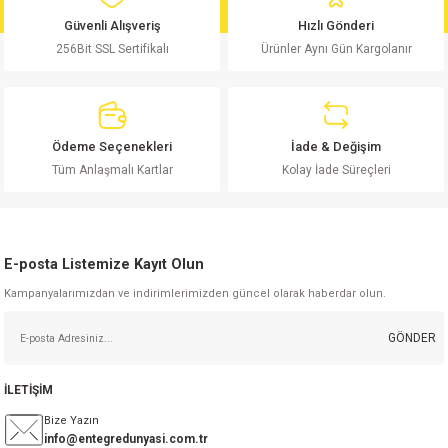
Ürün bilgilerinde hatalar bulunuyor.
Güvenli Alışveriş
Hızlı Gönderi
Ürün fiyatı diğer sitelerden daha pahalı.
256Bit SSL Sertifikalı
Ürünler Aynı Gün Kargolanır
Bu ürüne benzer farklı alternatifler olmalı.
Ödeme Seçenekleri
İade & Değişim
Tüm Anlaşmalı Kartlar
Kolay İade Süreçleri
Gönder
E-posta Listemize Kayıt Olun
Kampanyalarımızdan ve indirimlerimizden güncel olarak haberdar olun.
GÖNDER
İLETİŞİM
Bize Yazın
info@entegredunyasi.com.tr