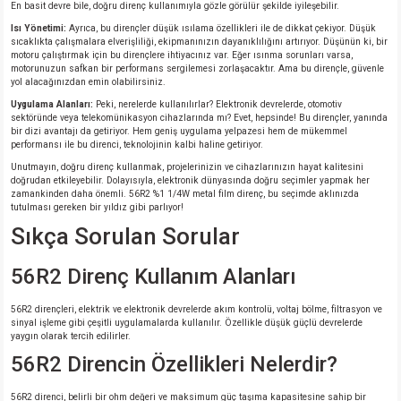
En basit devre bile, doğru direnç kullanımıyla gözle görülür şekilde iyileşebilir.
Isı Yönetimi:
Ayrıca, bu dirençler düşük ısılama özellikleri ile de dikkat çekiyor. Düşük
sıcaklıkta çalışmalara elverişliliği, ekipmanınızın dayanıklılığını artırıyor. Düşünün ki, bir
motoru çalıştırmak için bu dirençlere ihtiyacınız var. Eğer ısınma sorunları varsa,
motorunuzun safkan bir performans sergilemesi zorlaşacaktır. Ama bu dirençle, güvenle
yol alacağınızdan emin olabilirsiniz.
Uygulama Alanları:
Peki, nerelerde kullanılırlar? Elektronik devrelerde, otomotiv
sektöründe veya telekomünikasyon cihazlarında mı? Evet, hepsinde! Bu dirençler, yanında
bir dizi avantajı da getiriyor. Hem geniş uygulama yelpazesi hem de mükemmel
performansı ile bu direnci, teknolojinin kalbi haline getiriyor.
Unutmayın, doğru direnç kullanmak, projelerinizin ve cihazlarınızın hayat kalitesini
doğrudan etkileyebilir. Dolayısıyla, elektronik dünyasında doğru seçimler yapmak her
zamankinden daha önemli. 56R2 %1 1/4W metal film direnç, bu seçimde aklınızda
tutulması gereken bir yıldız gibi parlıyor!
Sıkça Sorulan Sorular
56R2 Direnç Kullanım Alanları
56R2 dirençleri, elektrik ve elektronik devrelerde akım kontrolü, voltaj bölme, filtrasyon ve
sinyal işleme gibi çeşitli uygulamalarda kullanılır. Özellikle düşük güçlü devrelerde
yaygın olarak tercih edilirler.
56R2 Direncin Özellikleri Nelerdir?
56R2 direnci, belirli bir ohm değeri ve maksimum güç taşıma kapasitesine sahip bir