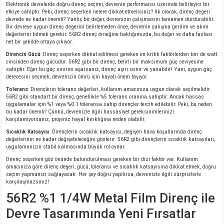
Elektronik devrelerde doğru direnç seçimi, devrenin performansı üzerinde belirleyici bir
etkiye sahiptir. Peki, direnç seçerken nelere dikkat etmelisiniz? İlk olarak, direnç değeri
devrede ne kadar önemli? Yanlış bir değer, devrenizin çalışmasını tamamen durdurabilir.
isi
Bir devreye uygun direnç değerini belirlemeden önce, devrenin çalışma gerilim ve akım
değerlerini bilmek gerekir. 56R2 direnç örneğine baktığımızda, bu değer ve daha fazlası
net bir şekilde ortaya çıkıyor.
si
Direncin Gücü
: Direnç seçerken dikkat edilmesi gereken en kritik faktörlerden biri de watt
cinsinden direnç gücüdür. 56R2 gibi bir direnç, belirli bir maksimum güç seviyesine
sahiptir. Eğer bu güç sınırını aşarsanız, direnç aşırı ısınır ve yanabilir! Yani, uygun güç
isi
derecesini seçmek, devrenizin ömrü için hayati önem taşıyor.
Tolerans
: Dirençlerin tolerans değerleri, kullanım amacınıza uygun olarak seçilmelidir.
56R2 gibi standart bir direnç, genellikle %5 tolerans oranına sahiptir. Ancak hassas
isi
uygulamalar için %1 veya %0.1 toleransa sahip dirençler tercih edilebilir. Peki, bu neden
bu kadar önemli? Çünkü, devrenizle ilgili hassasiyet gereksinimlerinizi
karşılamıyorsanız, projeniz hayal kırıklığına neden olabilir.
risi
Sıcaklık Katsayısı
: Dirençlerin sıcaklık katsayısı, değişen hava koşullarında direnç
değerlerinin ne kadar değişebileceğini gösterir. 56R2 gibi dirençlerin sıcaklık katsayıları,
risi
uygulamanızın stabil kalmasında büyük rol oynar.
Direnç seçerken göz önünde bulundurulması gereken bir dizi faktör var. Kullanım
amacınıza göre direnç değeri, gücü, toleransı ve sıcaklık katsayısına dikkat etmek, doğru
si
seçim yapmanızı sağlayacak. Her şey doğru yapılırsa, devrenizle ilgili sürprizlerle
karşılaşmazsınız!
56R2 %1 1/4W Metal Film Direnç ile
si
Devre Tasarımında Yeni Fırsatlar
risi