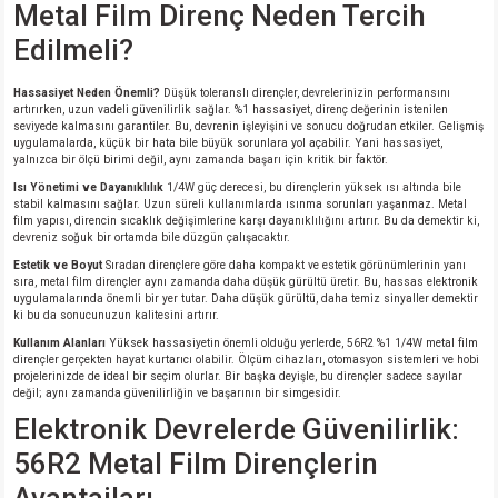
Metal Film Direnç Neden Tercih
si
nsatörler
ç 25W
od
Edilmeli?
ndansatör
ç 3W
ç
Hassasiyet Neden Önemli?
Düşük toleranslı dirençler, devrelerinizin performansını
artırırken, uzun vadeli güvenilirlik sağlar. %1 hassasiyet, direnç değerinin istenilen
ver
d Kondansatörler
ç 4W
seviyede kalmasını garantiler. Bu, devrenin işleyişini ve sonucu doğrudan etkiler. Gelişmiş
uygulamalarda, küçük bir hata bile büyük sorunlara yol açabilir. Yani hassasiyet,
yalnızca bir ölçü birimi değil, aynı zamanda başarı için kritik bir faktör.
si
ansatör
ç 6W
Isı Yönetimi ve Dayanıklılık
1/4W güç derecesi, bu dirençlerin yüksek ısı altında bile
stabil kalmasını sağlar. Uzun süreli kullanımlarda ısınma sorunları yaşanmaz. Metal
film yapısı, direncin sıcaklık değişimlerine karşı dayanıklılığını artırır. Bu da demektir ki,
si
Kondansatör
ç 7W
d
devreniz soğuk bir ortamda bile düzgün çalışacaktır.
Estetik ve Boyut
Sıradan dirençlere göre daha kompakt ve estetik görünümlerinin yanı
sıra, metal film dirençler aynı zamanda daha düşük gürültü üretir. Bu, hassas elektronik
isi
ansatör
ç 8W
uygulamalarında önemli bir yer tutar. Daha düşük gürültü, daha temiz sinyaller demektir
ki bu da sonucunuzun kalitesini artırır.
si
ster AXİAL Kondansatör
ç 9W
Kullanım Alanları
Yüksek hassasiyetin önemli olduğu yerlerde, 56R2 %1 1/4W metal film
dirençler gerçekten hayat kurtarıcı olabilir. Ölçüm cihazları, otomasyon sistemleri ve hobi
projelerinizde de ideal bir seçim olurlar. Bir başka deyişle, bu dirençler sadece sayılar
değil; aynı zamanda güvenilirliğin ve başarının bir simgesidir.
risi
ndansatörler
Elektronik Devrelerde Güvenilirlik:
isi
atör
56R2 Metal Film Dirençlerin