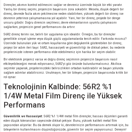
Dirençler, akımın kontrol edilmesini sağlar ve devreniz üzerinde büyük bir etki yaratır.
Yanlış bir direnç seçimi, projenizin başarısını zora sokabilir. Mesela, düşük değerli bir
direnç, devrede fazla akım çekilmesine neden olabilirken; yüksek değerli bir direnç ise
devrenin yeterince çalışmamasına yol açabilir. Yani, her bir direnç, projede bir denge
unsuru gibidir. Doğru direncin seçilmesi, devre elemanlarının uyumlu çalışmasını
sağlarken, projenizin genel performansını da artırır.
56R2 direnç terimi ise, belirli bir uygulama için idealdir. Örneğin, bu tür dirençler
genellikle sinyal işleme veya düşük güçlü uygulamalarda tercih edilir. Farkında mısınız?
Üzerinde bulunulan yük ve ortam koşullarına göre değişkenlik gösterebilen bir direnç,
projeyi bir adım ileri taşır. 56R2, hassasiyeti ve güvenilirliği ile dikkat çeker; bu nedenle
projelerinizde istenen performansı elde edebilmeniz için harika bir seçim olabilir.
Bir elektronik projeniz varsa ve doğru direnç seçiminin projenizin başarısını nasıl
etkileyebileceğini merak ediyorsanız, 56R2'yi göz önünde bulundurmalısınız. Akıllıca
seçimler yaparak, projelerinizdeki belirsizlikleri ortadan kaldırabilir ve başarı yolunda
sağlam adımlar atabilirsiniz. Unutmayın, her bir bileşen, projenizin başarısında kritik bir
rol oynar.
Teknolojinin Kalbinde: 56R2 %1
1/4W Metal Film Direnç ile Yüksek
Performans
Güvenilirlik ve Hassasiyet:
56R2 %1 1/4W metal film dirençler, hassas ölçümleri garanti
eden düşük toleransları sayesinde dikkat çekiyor. Bunu, yüksek kaliteli metal film
yapısından alıyorlar. Bu da demek oluyor ki, devrelerinizin performansını artırmak için, bu
bileşenlerin kullanılmasını düşündüğünüzde, güvenilir bir seçim yapıyorsunuz. Deneyin!