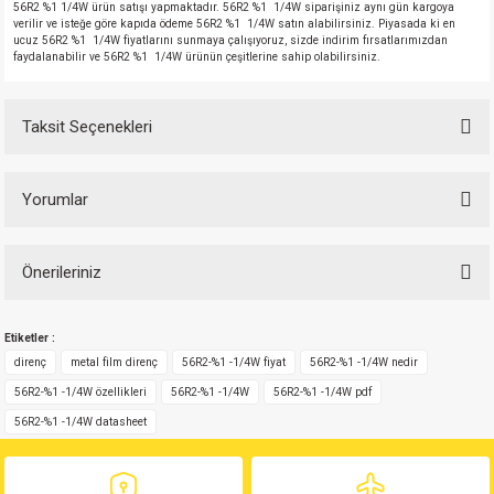
56R2 %1 1/4W ürün satışı yapmaktadır. 56R2 %1 1/4W siparişiniz aynı gün kargoya
verilir ve isteğe göre kapıda ödeme 56R2 %1 1/4W satın alabilirsiniz. Piyasada ki en
ucuz 56R2 %1 1/4W fiyatlarını sunmaya çalışıyoruz, sizde indirim fırsatlarımızdan
faydalanabilir ve 56R2 %1 1/4W ürünün çeşitlerine sahip olabilirsiniz.
Taksit Seçenekleri
Yorumlar
Önerileriniz
Bu ürüne ilk yorumu siz yapın!
Bu ürünün fiyat bilgisi, resim, ürün açıklamalarında ve diğer konularda
Etiketler :
yetersiz gördüğünüz noktaları öneri formunu kullanarak tarafımıza
Yorum Yaz
iletebilirsiniz.
direnç
metal film direnç
56R2-%1 -1/4W fiyat
56R2-%1 -1/4W nedir
Görüş ve önerileriniz için teşekkür ederiz.
56R2-%1 -1/4W özellikleri
56R2-%1 -1/4W
56R2-%1 -1/4W pdf
56R2-%1 -1/4W datasheet
Ürün resmi kalitesiz, bozuk veya görüntülenemiyor.
Ürün açıklamasında eksik bilgiler bulunuyor.