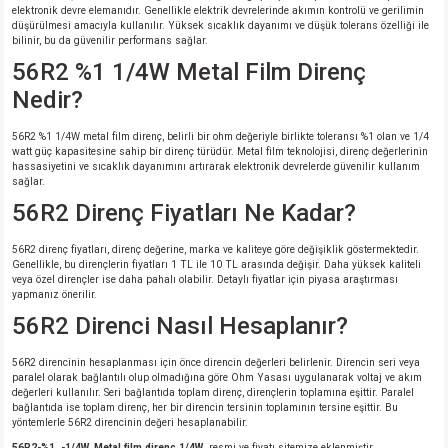
elektronik devre elemanıdır. Genellikle elektrik devrelerinde akımın kontrolü ve gerilimin
düşürülmesi amacıyla kullanılır. Yüksek sıcaklık dayanımı ve düşük tolerans özelliği ile
bilinir, bu da güvenilir performans sağlar.
56R2 %1 1/4W Metal Film Direnç
Nedir?
56R2 %1 1/4W metal film direnç, belirli bir ohm değeriyle birlikte toleransı %1 olan ve 1/4
watt güç kapasitesine sahip bir direnç türüdür. Metal film teknolojisi, direnç değerlerinin
hassasiyetini ve sıcaklık dayanımını artırarak elektronik devrelerde güvenilir kullanım
sağlar.
56R2 Direnç Fiyatları Ne Kadar?
56R2 direnç fiyatları, direnç değerine, marka ve kaliteye göre değişiklik göstermektedir.
Genellikle, bu dirençlerin fiyatları 1 TL ile 10 TL arasında değişir. Daha yüksek kaliteli
veya özel dirençler ise daha pahalı olabilir. Detaylı fiyatlar için piyasa araştırması
yapmanız önerilir.
56R2 Direnci Nasıl Hesaplanır?
56R2 direncinin hesaplanması için önce direncin değerleri belirlenir. Direncin seri veya
paralel olarak bağlantılı olup olmadığına göre Ohm Yasası uygulanarak voltaj ve akım
değerleri kullanılır. Seri bağlantıda toplam direnç, dirençlerin toplamına eşittir. Paralel
bağlantıda ise toplam direnç, her bir direncin tersinin toplamının tersine eşittir. Bu
yöntemlerle 56R2 direncinin değeri hesaplanabilir.
56R2-%1 -1/4W, Metal film direnç 1/4W
resmi ve fiyatı sitemize eklenmiştir.