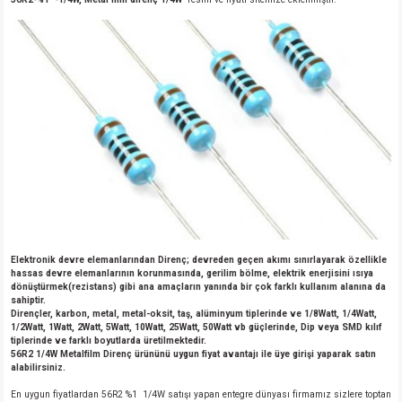
Elektronik devre elemanlarından Direnç; devreden geçen akımı sınırlayarak özellikle
hassas devre elemanlarının korunmasında, gerilim bölme, elektrik enerjisini ısıya
dönüştürmek(rezistans) gibi ana amaçların yanında bir çok farklı kullanım alanına da
sahiptir.
Dirençler, karbon, metal, metal-oksit, taş, alüminyum tiplerinde ve 1/8Watt, 1/4Watt,
1/2Watt, 1Watt, 2Watt, 5Watt, 10Watt, 25Watt, 50Watt vb güçlerinde, Dip veya SMD kılıf
tiplerinde ve farklı boyutlarda üretilmektedir.
56R2 1/4W Metalfilm Direnç ürününü uygun fiyat avantajı ile üye girişi yaparak satın
alabilirsiniz.
En uygun fiyatlardan 56R2 %1 1/4W satışı yapan entegre dünyası firmamız sizlere toptan