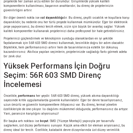
projelerde her zaman arzu edilen bir durumdur. Girişimlerde yüksek kaliteli
komponentlerin kullanılması, başarının anahtarıdır; bu direnç de projelerinizin
güvenilirliğini artırır.
isi
Bir diğer önemli nokta ise
ısıl dayanıklılığı
dır. Bu direnç, çeşitli sıcaklık ve koşullara karşı
dayanıklıdır, bu nedenle onu her türlü projede kullanmak mümkündür. Eğer bir elektronik
proje yapıyorsanız, bu direnci tercih etmek, sizin için büyük bir avantaj sağlar. Yüksek
si
kaliteli komponentler kullanarak projelerinizi daha profesyonel bir hale getirebilirsiniz.
Projelerinizi güçlendirmek ve teknolojinin sunduğu olanaklardan en iyi şekilde
faydalanmak için 56R 603 SMD direnci kullanmak, kesinlikle doğru bir adım olacaktır.
isi
Böylelikle, hem performansınızı artırır hem de tasarımlarınıza estetik bir dokunuş
kazandırırsınız. Akıllıca yapılan seçimlerin, projelerinizde sağladığı farkı görmek adeta
bir zevk olur.
isi
Yüksek Performans İçin Doğru
risi
Seçim: 56R 603 SMD Direnç
İncelemesi
risi
Öncelikle,
performans
her şeydir. 56R 603 SMD direnç, yüksek akıma dayanıklılığı
sayesinde kritik uygulamalarda güvenle kullanılabilir. Eğer bir devre tasarlıyorsanız,
si
uzun ömürlü ve güvenilir komponentlere ihtiyacınız var. Bu direnç, termal yönetim
özellikleriyle de öne çıkıyor. Isı dağılımı mükemmel olduğunda, performansınız da artıyor.
Yani, paranızın karşılığını alıyorsunuz!
si
Bir başka artı noktası ise
boyut
. SMD (Yüzeye Montajlı) yapısıyla yer tasarrufu
sağlarken, üst düzey performans sunuyor. Küçük ama etkili bir eleman arıyorsanız, bu
direnç ideal bir tercih. Özellikle, kalabalık devre dizaynlarında üst düzey verimlilik
risi