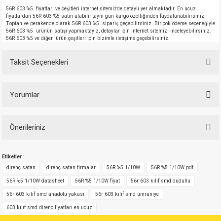
56R 603 %5 fiyatları ve çeşitleri internet sitemizde detaylı yer almaktadır. En ucuz
fiyatlardan 56R 603 %5 satın alabilir ,aynı gün kargo özelliğinden faydalanabilirsiniz.
Toptan ve perakende olarak 56R 603 %5 sipariş geçebilirsiniz. Bir çok ödeme seçeneğiyle
56R 603 %5 ürünün satışı yapmaktayız, detaylar için internet sitemizi inceleyebilirsiniz.
56R 603 %5 ve diğer ürün çeşitleri için bizimle iletişime geçebilirsiniz.
Taksit Seçenekleri
Yorumlar
Önerileriniz
Bu ürüne ilk yorumu siz yapın!
Bu ürünün fiyat bilgisi, resim, ürün açıklamalarında ve diğer konularda
Etiketler :
yetersiz gördüğünüz noktaları öneri formunu kullanarak tarafımıza
Yorum Yaz
iletebilirsiniz.
direnç satan
direnç satan firmalar
56R %5 1/10W
56R %5 1/10W pdf
Görüş ve önerileriniz için teşekkür ederiz.
56R %5 1/10W datasheet
56R %5 1/10W fiyat
56r 603 kılıf smd dudullu
56r 603 kılıf smd anadolu yakası
56r 603 kılıf smd ümraniye
Ürün resmi kalitesiz, bozuk veya görüntülenemiyor.
603 kılıf smd direnç fiyatları en ucuz
Ürün açıklamasında eksik bilgiler bulunuyor.