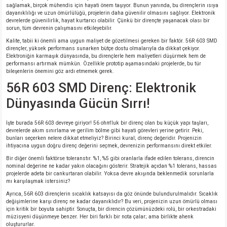
sağlamak, birçok mühendis için hayati önem taşıyor. Bunun yanında, bu dirençlerin ısıya
si
atör
Serisi
enç 3W
 603 Kılıf
dayanıklılığı ve uzun ömürlülüğü, projelerin daha güvenilir olmasını sağlıyor. Elektronik
devrelerde güvenilirlik, hayat kurtarıcı olabilir. Çünkü bir dirençte yaşanacak olası bir
sorun, tüm devrenin çalışmasını etkileyebilir.
si
satör
erisi
enç 4W
 603 Kılıf - 25 Adet
Kalite, tabii ki önemli ama uygun maliyet de gözetilmesi gereken bir faktör. 56R 603 SMD
dirençler, yüksek performans sunarken bütçe dostu olmalarıyla da dikkat çekiyor.
Elektroniğin karmaşık dünyasında, bu dirençlerle hem maliyetleri düşürmek hem de
4 Serisi,27 Serisi,93 Serisi
atör
Serisi
enç 5W
 805 Kılıf
performansı artırmak mümkün. Özellikle prototip aşamasındaki projelerde, bu tür
bileşenlerin önemini göz ardı etmemek gerek.
56R 603 SMD Direnç: Elektronik
tör
 Serisi
ç 10W
 805 Kılıf - 25 Adet
Dünyasında Gücün Sırrı!
erisi
atör
erisi
ç 11W
d
İşte burada 56R 603 devreye giriyor! 56 ohm'luk bir direnç olan bu küçük yapı taşları,
devrelerde akım sınırlama ve gerilim bölme gibi hayati görevleri yerine getirir. Peki,
isi
satör
ç 13W
bunları seçerken nelere dikkat etmeliyiz? Birinci kural; direnç değeridir. Projenizin
ihtiyacına uygun doğru direnç değerini seçmek, devrenizin performansını direkt etkiler.
Bir diğer önemli faktörse toleranstır. %1, %5 gibi oranlarla ifade edilen tolerans, direncin
isi
atör
ç 14W
nominal değerine ne kadar yakın olacağını gösterir. Stratejik açıdan %1 tolerans, hassas
projelerde adeta bir cankurtaran olabilir. Yoksa devre akışında beklenmedik sorunlarla
mı karşılaşmak istersiniz?
i
satör
ç 15W
Ayrıca, 56R 603 dirençlerin sıcaklık katsayısı da göz önünde bulundurulmalıdır. Sıcaklık
değişimlerine karşı direnç ne kadar dayanıklıdır? Bu veri, projenizin uzun ömürlü olması
isi
atör
ç 17W
iyot
için kritik bir boyuta sahiptir. Sonuçta, bir direncin çözümünüzdeki rolü, bir orkestradaki
müzisyeni düşünmeye benzer. Her biri farklı bir nota çalar; ama birlikte ahenk
oluştururlar.