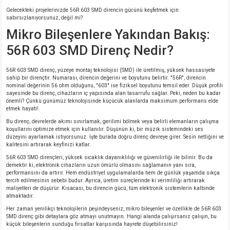
si
nsatörler
ç 25W
od
Gelecekteki projelerinizde 56R 603 SMD direncin gücünü keşfetmek için
sabırsızlanıyorsunuz, değil mi?
Mikro Bileşenlere Yakından Bakış:
ndansatör
ç 3W
ç
56R 603 SMD Direnç Nedir?
ver
d Kondansatörler
ç 4W
56R 603 SMD direnç, yüzeye montaj teknolojisi (SMD) ile üretilmiş, yüksek hassasiyete
sahip bir dirençtir. Numarası, direncin değerini ve boyutunu belirtir. "56R", direncin
si
ansatör
ç 6W
nominal değerinin 56 ohm olduğunu, "603" ise fiziksel boyutunu temsil eder. Düşük profili
sayesinde bu direnç, cihazların iç yapısında alan tasarrufu sağlar. Peki, neden bu kadar
önemli? Çünkü günümüz teknolojisinde küçücük alanlarda maksimum performans elde
si
Kondansatör
ç 7W
d
etmek hayati!
Bu direnç, devrelerde akımı sınırlamak, gerilimi bölmek veya belirli elemanların çalışma
koşullarını optimize etmek için kullanılır. Düşünün ki, bir müzik sistemindeki ses
isi
ansatör
ç 8W
düzeyini ayarlamak istiyorsunuz. İşte burada doğru direnç devreye girer. Sesin netliğini ve
kalitesini artırarak keyfinizi katlar.
si
ster AXİAL Kondansatör
ç 9W
56R 603 SMD dirençleri, yüksek sıcaklık dayanıklılığı ve güvenilirliği ile bilinir. Bu da
demektir ki, elektronik cihazların uzun ömürlü olmasını sağlamanın yanı sıra,
performansını da artırır. Hem endüstriyel uygulamalarda hem de günlük yaşamda sıkça
tercih edilmesinin sebebi budur. Ayrıca, üretim süreçlerinde ki verimliliği artırarak
risi
ndansatörler
maliyetleri de düşürür. Kısacası, bu direncin gücü, tüm elektronik sistemlerin kalbinde
atmaktadır.
isi
atör
Her zaman yenilikçi teknolojilerin peşindeyseniz, mikro bileşenler ve özellikle de 56R 603
SMD direnç gibi detaylara göz atmayı unutmayın. Hangi alanda çalışırsanız çalışın, bu
küçük bileşenlerin sunduğu fırsatlar karşısında hayrete düşebilirsiniz!