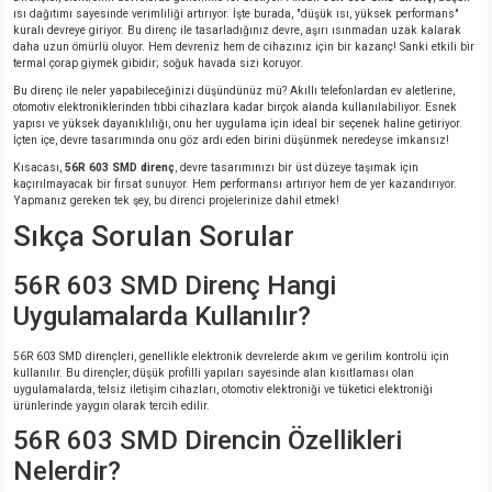
ısı dağıtımı sayesinde verimliliği artırıyor. İşte burada, "düşük ısı, yüksek performans"
kuralı devreye giriyor. Bu direnç ile tasarladığınız devre, aşırı ısınmadan uzak kalarak
daha uzun ömürlü oluyor. Hem devreniz hem de cihazınız için bir kazanç! Sanki etkili bir
termal çorap giymek gibidir; soğuk havada sizi koruyor.
Bu direnç ile neler yapabileceğinizi düşündünüz mü? Akıllı telefonlardan ev aletlerine,
otomotiv elektroniklerinden tıbbi cihazlara kadar birçok alanda kullanılabiliyor. Esnek
yapısı ve yüksek dayanıklılığı, onu her uygulama için ideal bir seçenek haline getiriyor.
İçten içe, devre tasarımında onu göz ardı eden birini düşünmek neredeyse imkansız!
Kısacası,
56R 603 SMD direnç
, devre tasarımınızı bir üst düzeye taşımak için
kaçırılmayacak bir fırsat sunuyor. Hem performansı artırıyor hem de yer kazandırıyor.
Yapmanız gereken tek şey, bu direnci projelerinize dahil etmek!
Sıkça Sorulan Sorular
56R 603 SMD Direnç Hangi
Uygulamalarda Kullanılır?
56R 603 SMD dirençleri, genellikle elektronik devrelerde akım ve gerilim kontrolü için
kullanılır. Bu dirençler, düşük profilli yapıları sayesinde alan kısıtlaması olan
uygulamalarda, telsiz iletişim cihazları, otomotiv elektroniği ve tüketici elektroniği
ürünlerinde yaygın olarak tercih edilir.
56R 603 SMD Direncin Özellikleri
Nelerdir?