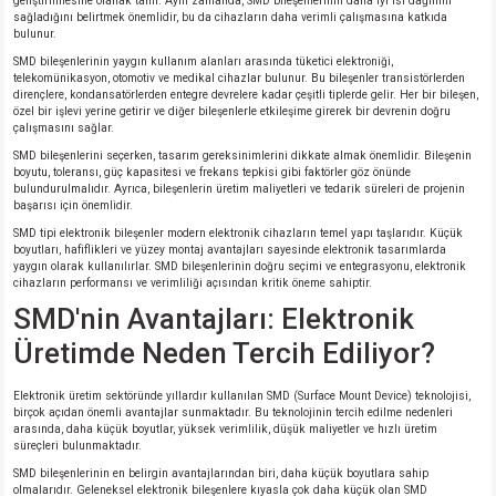
geliştirilmesine olanak tanır. Aynı zamanda, SMD bileşenlerinin daha iyi ısı dağılımı
sağladığını belirtmek önemlidir, bu da cihazların daha verimli çalışmasına katkıda
bulunur.
SMD bileşenlerinin yaygın kullanım alanları arasında tüketici elektroniği,
telekomünikasyon, otomotiv ve medikal cihazlar bulunur. Bu bileşenler transistörlerden
dirençlere, kondansatörlerden entegre devrelere kadar çeşitli tiplerde gelir. Her bir bileşen,
özel bir işlevi yerine getirir ve diğer bileşenlerle etkileşime girerek bir devrenin doğru
çalışmasını sağlar.
SMD bileşenlerini seçerken, tasarım gereksinimlerini dikkate almak önemlidir. Bileşenin
boyutu, toleransı, güç kapasitesi ve frekans tepkisi gibi faktörler göz önünde
bulundurulmalıdır. Ayrıca, bileşenlerin üretim maliyetleri ve tedarik süreleri de projenin
başarısı için önemlidir.
SMD tipi elektronik bileşenler modern elektronik cihazların temel yapı taşlarıdır. Küçük
boyutları, hafiflikleri ve yüzey montaj avantajları sayesinde elektronik tasarımlarda
yaygın olarak kullanılırlar. SMD bileşenlerinin doğru seçimi ve entegrasyonu, elektronik
cihazların performansı ve verimliliği açısından kritik öneme sahiptir.
SMD'nin Avantajları: Elektronik
Üretimde Neden Tercih Ediliyor?
Elektronik üretim sektöründe yıllardır kullanılan SMD (Surface Mount Device) teknolojisi,
birçok açıdan önemli avantajlar sunmaktadır. Bu teknolojinin tercih edilme nedenleri
arasında, daha küçük boyutlar, yüksek verimlilik, düşük maliyetler ve hızlı üretim
süreçleri bulunmaktadır.
SMD bileşenlerinin en belirgin avantajlarından biri, daha küçük boyutlara sahip
olmalarıdır. Geleneksel elektronik bileşenlere kıyasla çok daha küçük olan SMD