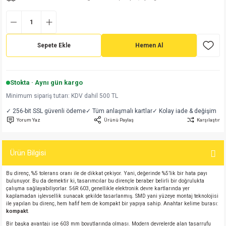
md
risi
Klemens 180C
nsatör
erisi
renç %5 2W
Kılıf
risi
Klemens 90C
atör
risi
enç 1/8w
Kılıf
Sepete Ekle
Hemen Al
i
satör
risi
enç %1 1/2W
k kapasitör
Stokta · Aynı gün kargo
si
atör
risi
enç %1 1/4W
Minimum sipariş tutarı: KDV dahil 500 TL
✓ 256-bit SSL güvenli ödeme
✓ Tüm anlaşmalı kartlar
✓ Kolay iade & değişim
si
tör
risi
renç 1/2W
ad
iyot
Yorum Yaz
Ürünü Paylaş
Karşılaştır
si
atör
Serisi
renç 10W
Ürün Bilgisi
isi
satör
Serisi
enç 1W
r 1206 Kılıf
Bu direnç, %5 tolerans oranı ile de dikkat çekiyor. Yani, değerinde %5’lik bir hata payı
bulunuyor. Bu da demektir ki, tasarımcılar bu dirençle beraber belirli bir doğrulukta
 Serisi,45 Serisi
atör
Serisi
renç 20W
 1206 Kılıf - 25 Adet
iyot
çalışma sağlayabiliyorlar. 56R 603, genellikle elektronik devre kartlarında yer
kaplamadan işlevsellik sunacak şekilde tasarlanmış. SMD yani yüzeye montaj teknolojisi
ile yapılan bu direnç, hem hafif hem de kompakt bir yapıya sahip. Anahtar kelime burası:
risi
tör
isi
enç 2W
 402 Kılıf
kompakt
.
Bir başka avantajı ise 603 mm boyutlarında olması. Modern devrelerde alan tasarrufu