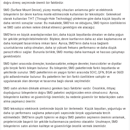
doğru direnç seçiminde önemli bir faktördür.
SMD (Surface Mount Device), yüzey montaj cihazları anlamına gelir ve elektronik
bileşenlerin bir devre kartına monte edilmesinde kullanılan bir teknolojidir. Geleneksel
olarak kullanılan THT (Through-Hole Technology) yöntemine göre daha küçük boyutlu ve
daha verimli sonuçlar sunar. Bu makalede, SMD'nin ne olduğunu, SMD tipinin özelliklerini
ve SMD satın alırken nelere dikkat etmeniz gerektiğini ele alacağız.
SMD'lerin en büyük avantajlarından biri, daha küçük boyutlarda olmaları ve daha yoğun
bir şekilde yerleştirilebilmeleridir. Böylece, devre kartlarının daha az alan kaplamasına ve
daha kompakt tasarımlara imkan tanır. Ayrıca, SMD'lerin daha kısa bağlantı
uzunluklarına sahip olmaları, daha iyi yüksek frekans performansı ve daha düşük
parazit etkisi sağlar. Bununla birlikte, SMD montajı daha karmaşık ve hassas çalışmayı
gerektirebilir.
SMD tipleri arasında dirençler, kondansatörler, entegre devreler, transistörler ve diyotlar
gibi birçok farklı bileşen bulunur. Bu bileşenler, SMD paketlerinde farklı boyutlarda ve
şekillerde sunulur. SMD paketlerinin en yaygın türleri arasında SOIC, QFN, BGA ve 0603
gibi adlandırmalar bulunur. Bu paketlerin her biri farklı özelliklere sahiptir ve
uygulanacak olan devreye ve tasarıma bağlı olarak seçilmelidir.
SMD satın alırken dikkate almanız gereken bazı faktörler vardır. Öncelikle, ihtiyaç
duyduğunuz bileşenlerin doğru SMD paketini seçtiğinizden emin olmalısınız. Ayrıca,
bileşenlerin kalitesi ve güvenilirliği önemlidir, bu nedenle güvenilir bir tedarikçiden satın
alma yapmanız önerilir.
SMD teknolojisi elektronik üretiminde büyük bir ilerlemedir. Küçük boyutları, yoğunluğu ve
daha iyi performans sağlama potansiyeli sayesinde birçok uygulamada tercih
edilmektedir. SMD'lerin çeşitli tiplerini ve doğru SMD paketini seçmenin önemini anlamak,
projelerinizde başarılı bir şekilde kullanmanıza yardımcı olacaktır. Unutmayın, SMD
bileşenlerini satın alırken kaliteye ve güvenilirliğe öncelik vermek önemlidir.