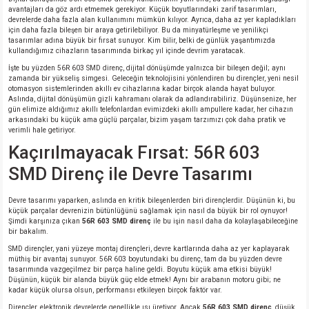
avantajları da göz ardı etmemek gerekiyor. Küçük boyutlarındaki zarif tasarımları,
devrelerde daha fazla alan kullanımını mümkün kılıyor. Ayrıca, daha az yer kapladıkları
için daha fazla bileşen bir araya getirilebiliyor. Bu da minyatürleşme ve yenilikçi
tasarımlar adına büyük bir fırsat sunuyor. Kim bilir, belki de günlük yaşantımızda
kullandığımız cihazların tasarımında birkaç yıl içinde devrim yaratacak.
İşte bu yüzden 56R 603 SMD direnç, dijital dönüşümde yalnızca bir bileşen değil; aynı
zamanda bir yükseliş simgesi. Geleceğin teknolojisini yönlendiren bu dirençler, yeni nesil
otomasyon sistemlerinden akıllı ev cihazlarına kadar birçok alanda hayat buluyor.
Aslında, dijital dönüşümün gizli kahramanı olarak da adlandırabiliriz. Düşünsenize, her
gün elimize aldığımız akıllı telefonlardan evimizdeki akıllı ampullere kadar, her cihazın
arkasındaki bu küçük ama güçlü parçalar, bizim yaşam tarzımızı çok daha pratik ve
verimli hale getiriyor.
Kaçırılmayacak Fırsat: 56R 603
SMD Direnç ile Devre Tasarımı
Devre tasarımı yaparken, aslında en kritik bileşenlerden biri dirençlerdir. Düşünün ki, bu
küçük parçalar devrenizin bütünlüğünü sağlamak için nasıl da büyük bir rol oynuyor!
Şimdi karşınıza çıkan
56R 603 SMD direnç
ile bu işin nasıl daha da kolaylaşabileceğine
bir bakalım.
SMD dirençler, yani yüzeye montaj dirençleri, devre kartlarında daha az yer kaplayarak
müthiş bir avantaj sunuyor. 56R 603 boyutundaki bu direnç, tam da bu yüzden devre
tasarımında vazgeçilmez bir parça haline geldi. Boyutu küçük ama etkisi büyük!
Düşünün, küçük bir alanda büyük güç elde etmek! Aynı bir arabanın motoru gibi; ne
kadar küçük olursa olsun, performansı etkileyen birçok faktör var.
Dirençler, elektronik devrelerde genellikle ısı üretiyor. Ancak
56R 603 SMD direnç
, düşük