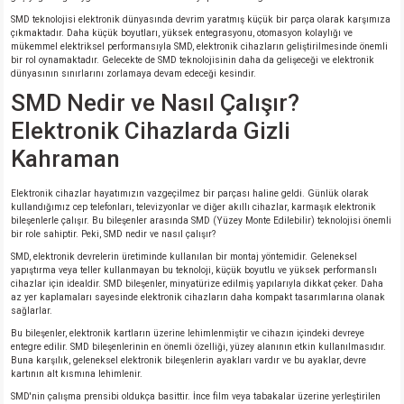
SMD teknolojisi elektronik dünyasında devrim yaratmış küçük bir parça olarak karşımıza
çıkmaktadır. Daha küçük boyutları, yüksek entegrasyonu, otomasyon kolaylığı ve
mükemmel elektriksel performansıyla SMD, elektronik cihazların geliştirilmesinde önemli
bir rol oynamaktadır. Gelecekte de SMD teknolojisinin daha da gelişeceği ve elektronik
dünyasının sınırlarını zorlamaya devam edeceği kesindir.
SMD Nedir ve Nasıl Çalışır?
Elektronik Cihazlarda Gizli
Kahraman
Elektronik cihazlar hayatımızın vazgeçilmez bir parçası haline geldi. Günlük olarak
kullandığımız cep telefonları, televizyonlar ve diğer akıllı cihazlar, karmaşık elektronik
bileşenlerle çalışır. Bu bileşenler arasında SMD (Yüzey Monte Edilebilir) teknolojisi önemli
bir role sahiptir. Peki, SMD nedir ve nasıl çalışır?
SMD, elektronik devrelerin üretiminde kullanılan bir montaj yöntemidir. Geleneksel
yapıştırma veya teller kullanmayan bu teknoloji, küçük boyutlu ve yüksek performanslı
cihazlar için idealdir. SMD bileşenler, minyatürize edilmiş yapılarıyla dikkat çeker. Daha
az yer kaplamaları sayesinde elektronik cihazların daha kompakt tasarımlarına olanak
sağlarlar.
Bu bileşenler, elektronik kartların üzerine lehimlenmiştir ve cihazın içindeki devreye
entegre edilir. SMD bileşenlerinin en önemli özelliği, yüzey alanının etkin kullanılmasıdır.
Buna karşılık, geleneksel elektronik bileşenlerin ayakları vardır ve bu ayaklar, devre
kartının alt kısmına lehimlenir.
SMD'nin çalışma prensibi oldukça basittir. İnce film veya tabakalar üzerine yerleştirilen