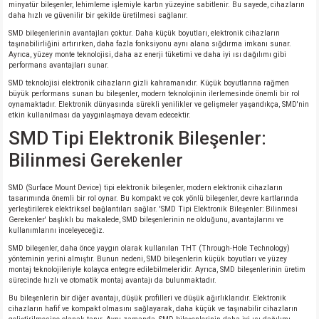
minyatür bileşenler, lehimleme işlemiyle kartın yüzeyine sabitlenir. Bu sayede, cihazların
daha hızlı ve güvenilir bir şekilde üretilmesi sağlanır.
SMD bileşenlerinin avantajları çoktur. Daha küçük boyutları, elektronik cihazların
taşınabilirliğini artırırken, daha fazla fonksiyonu aynı alana sığdırma imkanı sunar.
Ayrıca, yüzey monte teknolojisi, daha az enerji tüketimi ve daha iyi ısı dağılımı gibi
performans avantajları sunar.
SMD teknolojisi elektronik cihazların gizli kahramanıdır. Küçük boyutlarına rağmen
büyük performans sunan bu bileşenler, modern teknolojinin ilerlemesinde önemli bir rol
oynamaktadır. Elektronik dünyasında sürekli yenilikler ve gelişmeler yaşandıkça, SMD'nin
etkin kullanılması da yaygınlaşmaya devam edecektir.
SMD Tipi Elektronik Bileşenler:
Bilinmesi Gerekenler
SMD (Surface Mount Device) tipi elektronik bileşenler, modern elektronik cihazların
tasarımında önemli bir rol oynar. Bu kompakt ve çok yönlü bileşenler, devre kartlarında
yerleştirilerek elektriksel bağlantıları sağlar. 'SMD Tipi Elektronik Bileşenler: Bilinmesi
Gerekenler' başlıklı bu makalede, SMD bileşenlerinin ne olduğunu, avantajlarını ve
kullanımlarını inceleyeceğiz.
SMD bileşenler, daha önce yaygın olarak kullanılan THT (Through-Hole Technology)
yönteminin yerini almıştır. Bunun nedeni, SMD bileşenlerin küçük boyutları ve yüzey
montaj teknolojileriyle kolayca entegre edilebilmeleridir. Ayrıca, SMD bileşenlerinin üretim
sürecinde hızlı ve otomatik montaj avantajı da bulunmaktadır.
Bu bileşenlerin bir diğer avantajı, düşük profilleri ve düşük ağırlıklarıdır. Elektronik
cihazların hafif ve kompakt olmasını sağlayarak, daha küçük ve taşınabilir cihazların