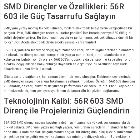
si
ansatör
 Kılıf
SMD Dirençler ve Özellikleri: 56R
603 ile Güç Tasarrufu Sağlayın
si
a Tipi Kondansatör
 Kılıf
SMD, yani yüzey montaj teknoloji direnci, modern elektronik bileşenlerin vazgeçilmez bir
risi
Tipi Kondansatör
 Kılıf
parçası. Peki, SMD dirençler neden bu kadar popüler? İşte burada devreye 56R 603 gibi
belirli değerler giriyor. Bu tip direncin boyutu ve performansı, pek çok cihazda önemli bir
rol oynuyor. Adeta elektronik devrelerdeki sessiz kahramanlar!
si
nsatör
 Kılıf
56R 603, yalnızca bir direnç değil; aynı zamanda enerji verimliliğini artırmanın anahtarı.
İlk olarak, bu direnç oldukça kompakt bir yapıya sahip. Yani, sınırlı alanlarda bile
kolayca yer bulabiliyor. Ek olarak, 56R 603'ün düşük ısıda çalışabilme kapasitesi, onu
si
r 1206 Kılıf
Kılıf
sıcaklık değişimlerine karşı oldukça dayanıklı hale getiriyor. bu özellikler sayesinde,
cihazlarınız uzun ömürlü olacak.
Güç tasarrufu sağlamak, her zaman önemli bir konu olmuştur. Elektronik devrelerinde,
si
 402 Kılıf
Kılıf
SMD dirençler sayesinde enerji tüketimini azaltmak mümkün. Örneğin, 56R 603 direncini
kullanarak, az enerji tüketimi ile yüksek performans elde edebilirsiniz. Enerji kayıplarını
minimize ederek, hem çevreye duyarlı hem de tasarruflu bir çözüm sağlarsınız.
isi
 603 Kılıf
Kılıf
Teknolojinin Kalbi: 56R 603 SMD
Direnç ile Projelerinizi Güçlendirin
si
 805 Kılıf
5W
56R 603 SMD direnç, sadece boyutuyla değil, aynı zamanda yüksek performansıyla da
isi
nsatör
W
dikkat çekiyor. SMD yani yüzey montajlı yapısı, hem üretim süreçlerini hızlandırır hem de
daha düşük hata oranları ile çalışmanızı sağlar. Bir direnç düşünün; işlevini mükemmel
bir şekilde yerine getirirken, yer kaplaması da minimum düzeyde olsun! Bu, elektronik
si
atör
W