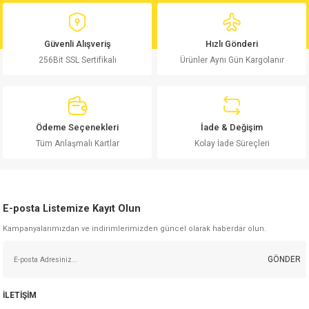
Ürün bilgilerinde hatalar bulunuyor.
Ürün fiyatı diğer sitelerden daha pahalı.
Güvenli Alışveriş
Hızlı Gönderi
Bu ürüne benzer farklı alternatifler olmalı.
256Bit SSL Sertifikalı
Ürünler Aynı Gün Kargolanır
Ödeme Seçenekleri
İade & Değişim
Gönder
Tüm Anlaşmalı Kartlar
Kolay İade Süreçleri
E-posta Listemize Kayıt Olun
Kampanyalarımızdan ve indirimlerimizden güncel olarak haberdar olun.
GÖNDER
İLETİŞİM