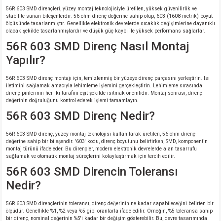
56R 603 SMD dirençleri, yüzey montaj teknolojisiyle üretilen, yüksek güvenilirlik ve
stabilite sunan bileşenlerdir. 56 ohm direnç değerine sahip olup, 603 (1608 metrik) boyut
ölçüsünde tasarlanmıştır. Genellikle elektronik devrelerde sıcaklık değişimlerine dayanıklı
olacak şekilde tasarlanmışlardır ve düşük güç kaybı ile yüksek performans sağlarlar.
56R 603 SMD Direnç Nasıl Montaj
Yapılır?
56R 603 SMD direnç montajı için, temizlenmiş bir yüzeye direnç parçasını yerleştirin. Isı
iletimini sağlamak amacıyla lehimleme işlemini gerçekleştirin. Lehimleme sırasında
direnç pinlerinin her iki tarafını eşit şekilde ısıtmak önemlidir. Montaj sonrası, direnç
değerinin doğruluğunu kontrol ederek işlemi tamamlayın.
56R 603 SMD Direnç Nedir?
56R 603 SMD direnç, yüzey montaj teknolojisi kullanılarak üretilen, 56 ohm direnç
değerine sahip bir bileşendir. '603' kodu, direnç boyutunu belirtirken, SMD, komponentin
montaj türünü ifade eder. Bu dirençler, modern elektronik devrelerde alan tasarrufu
sağlamak ve otomatik montaj süreçlerini kolaylaştırmak için tercih edilir.
56R 603 SMD Direncin Toleransı
Nedir?
56R 603 SMD dirençlerinin toleransı, direnç değerinin ne kadar sapabileceğini belirten bir
ölçüdür. Genellikle %1, %2 veya %5 gibi oranlarla ifade edilir. Örneğin, %5 toleransa sahip
bir direnç, nominal değerinin %5'i kadar bir değişim gösterebilir. Bu, devre tasarımında