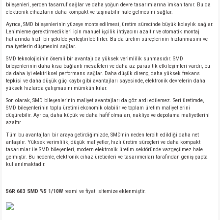
bileşenleri, yerden tasarruf sağlar ve daha yoğun devre tasarımlarına imkan tanır. Bu da
elektronik cihazların daha kompakt ve taşınabilir hale gelmesini sağlar.
Ayrıca, SMD bileşenlerinin yüzeye monte edilmesi, üretim sürecinde büyük kolaylık sağlar.
Lehimleme gerektirmedikleri için manuel işçilik ihtiyacını azaltır ve otomatik montaj
hatlarında hızlı bir şekilde yerleştirilebilirler. Bu da üretim süreçlerinin hızlanmasını ve
maliyetlerin düşmesini sağlar.
SMD teknolojisinin önemli bir avantajı da yüksek verimlilik sunmasıdır. SMD
bileşenlerinin daha kısa bağlantı mesafeleri ve daha az parasitik etkileşimleri vardır, bu
da daha iyi elektriksel performans sağlar. Daha düşük direnç, daha yüksek frekans
tepkisi ve daha düşük güç kaybı gibi avantajları sayesinde, elektronik devrelerin daha
yüksek hızlarda çalışmasını mümkün kılar.
Son olarak, SMD bileşenlerinin maliyet avantajları da göz ardı edilemez. Seri üretimde,
SMD bileşenlerinin toplu üretimi ekonomik olabilir ve toplam üretim maliyetlerini
düşürebilir. Ayrıca, daha küçük ve daha hafif olmaları, nakliye ve depolama maliyetlerini
azaltır.
Tüm bu avantajları bir araya getirdiğimizde, SMD'nin neden tercih edildiği daha net
anlaşılır. Yüksek verimlilik, düşük maliyetler, hızlı üretim süreçleri ve daha kompakt
tasarımlar ile SMD bileşenleri, modern elektronik üretim sektöründe vazgeçilmez hale
gelmiştir. Bu nedenle, elektronik cihaz üreticileri ve tasarımcıları tarafından geniş çapta
kullanılmaktadır.
56R 603 SMD %5 1/10W
resmi ve fiyatı sitemize eklenmiştir.