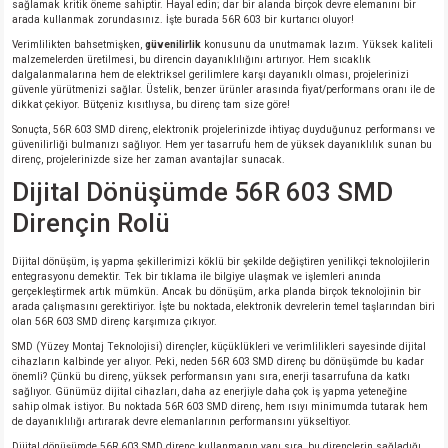
sağlamak kritik öneme sahiptir. Hayal edin; dar bir alanda birçok devre elemanını bir
arada kullanmak zorundasınız. İşte burada 56R 603 bir kurtarıcı oluyor!
isi
Verimlilikten bahsetmişken,
güvenilirlik
konusunu da unutmamak lazım. Yüksek kaliteli
malzemelerden üretilmesi, bu direncin dayanıklılığını artırıyor. Hem sıcaklık
dalgalanmalarına hem de elektriksel gerilimlere karşı dayanıklı olması, projelerinizi
erisi
güvenle yürütmenizi sağlar. Üstelik, benzer ürünler arasında fiyat/performans oranı ile de
dikkat çekiyor. Bütçeniz kısıtlıysa, bu direnç tam size göre!
Sonuçta, 56R 603 SMD direnç, elektronik projelerinizde ihtiyaç duyduğunuz performansı ve
releri
güvenilirliği bulmanızı sağlıyor. Hem yer tasarrufu hem de yüksek dayanıklılık sunan bu
direnç, projelerinizde size her zaman avantajlar sunacak.
Dijital Dönüşümde 56R 603 SMD
P MARKA)
Dirençin Rolü
Dijital dönüşüm, iş yapma şekillerimizi köklü bir şekilde değiştiren yenilikçi teknolojilerin
entegrasyonu demektir. Tek bir tıklama ile bilgiye ulaşmak ve işlemleri anında
gerçekleştirmek artık mümkün. Ancak bu dönüşüm, arka planda birçok teknolojinin bir
arada çalışmasını gerektiriyor. İşte bu noktada, elektronik devrelerin temel taşlarından biri
olan 56R 603 SMD direnç karşımıza çıkıyor.
SMD (Yüzey Montaj Teknolojisi) dirençler, küçüklükleri ve verimlilikleri sayesinde dijital
cihazların kalbinde yer alıyor. Peki, neden 56R 603 SMD direnç bu dönüşümde bu kadar
önemli? Çünkü bu direnç, yüksek performansın yanı sıra, enerji tasarrufuna da katkı
sağlıyor. Günümüz dijital cihazları, daha az enerjiyle daha çok iş yapma yeteneğine
sahip olmak istiyor. Bu noktada 56R 603 SMD direnç, hem ısıyı minimumda tutarak hem
de dayanıklılığı artırarak devre elemanlarının performansını yükseltiyor.
Dijital dönüşümde 56R 603 SMD direnç kullanmanın yanı sıra, bu dirençlerin sağladığı