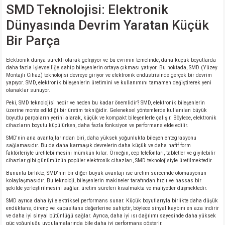
SMD Teknolojisi: Elektronik
Dünyasında Devrim Yaratan Küçük
Bir Parça
Elektronik dünya sürekli olarak gelişiyor ve bu evrimin temelinde, daha küçük boyutlarda
daha fazla işlevselliğe sahip bileşenlerin ortaya çıkması yatıyor. Bu noktada, SMD (Yüzey
Montajlı Cihaz) teknolojisi devreye giriyor ve elektronik endüstrisinde gerçek bir devrim
yapıyor. SMD, elektronik bileşenlerin üretimini ve kullanımını tamamen değiştirerek yeni
olanaklar sunuyor.
Peki, SMD teknolojisi nedir ve neden bu kadar önemlidir? SMD, elektronik bileşenlerin
üzerine monte edildiği bir üretim tekniğidir. Geleneksel yöntemlerde kullanılan büyük
boyutlu parçaların yerini alarak, küçük ve kompakt bileşenlerle çalışır. Böylece, elektronik
cihazların boyutu küçülürken, daha fazla fonksiyon ve performans elde edilir.
SMD'nin ana avantajlarından biri, daha yüksek yoğunlukta bileşen entegrasyonu
sağlamasıdır. Bu da daha karmaşık devrelerin daha küçük ve daha hafif form
faktörleriyle üretilebilmesini mümkün kılar. Örneğin, cep telefonları, tabletler ve giyilebilir
cihazlar gibi günümüzün popüler elektronik cihazları, SMD teknolojisiyle üretilmektedir.
Bununla birlikte, SMD'nin bir diğer büyük avantajı ise üretim sürecinde otomasyonun
kolaylaşmasıdır. Bu teknoloji, bileşenlerin makineler tarafından hızlı ve hassas bir
şekilde yerleştirilmesini sağlar. üretim süreleri kısalmakta ve maliyetler düşmektedir.
SMD ayrıca daha iyi elektriksel performans sunar. Küçük boyutlarıyla birlikte daha düşük
endüktans, direnç ve kapasitans değerlerine sahiptir, böylece sinyal kaybını en aza indirir
ve daha iyi sinyal bütünlüğü sağlar. Ayrıca, daha iyi ısı dağılımı sayesinde daha yüksek
güç yoğunluğu uygulamalarında bile daha iyi performans gösterir.