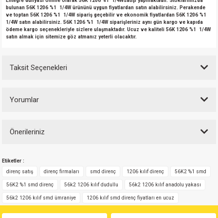
Entegre dünyası online olarak 56K 1206 %1 1/4Wsatışı yapmaktadır. Stoklarımızda
bulunan 56K 1206 %1 1/4W ürününü uygun fiyatlardan satın alabilirsiniz. Perakende
ve toptan 56K 1206 %1 1/4W sipariş geçebilir ve ekonomik fiyatlardan 56K 1206 %1
1/4W satın alabilirsiniz. 56K 1206 %1 1/4W siparişleriniz aynı gün kargo ve kapıda
ödeme kargo seçenekleriyle sizlere ulaşmaktadır. Ucuz ve kaliteli 56K 1206 %1 1/4W
satın almak için sitemize göz atmanız yeterli olacaktır.
Taksit Seçenekleri
Yorumlar
Önerileriniz
Bu ürüne ilk yorumu siz yapın!
Bu ürünün fiyat bilgisi, resim, ürün açıklamalarında ve diğer konularda
Etiketler :
yetersiz gördüğünüz noktaları öneri formunu kullanarak tarafımıza
Yorum Yaz
iletebilirsiniz.
direnç satış
direnç firmaları
smd direnç
1206 kılıf direnç
56K2 %1 smd
Görüş ve önerileriniz için teşekkür ederiz.
56K2 %1 smd direnç
56k2 1206 kılıf dudullu
56k2 1206 kılıf anadolu yakası
56k2 1206 kılıf smd ümraniye
1206 kılıf smd direnç fiyatları en ucuz
Ürün resmi kalitesiz, bozuk veya görüntülenemiyor.