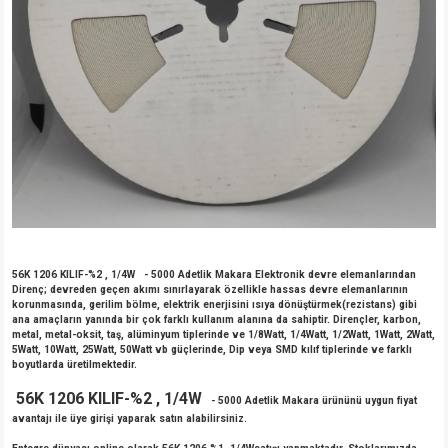
56K 1206 KILIF-%2 , 1/4W
- 5000 Adetlik Makara Elektronik devre elemanlarından
Direnç; devreden geçen akımı sınırlayarak özellikle hassas devre elemanlarının
korunmasında, gerilim bölme, elektrik enerjisini ısıya dönüştürmek(rezistans) gibi
ana amaçların yanında bir çok farklı kullanım alanına da sahiptir. Dirençler, karbon,
metal, metal-oksit, taş, alüminyum tiplerinde ve 1/8Watt, 1/4Watt, 1/2Watt, 1Watt, 2Watt,
5Watt, 10Watt, 25Watt, 50Watt vb güçlerinde, Dip veya SMD kılıf tiplerinde ve farklı
boyutlarda üretilmektedir.
56K 1206 KILIF-%2 , 1/4W
- 5000 Adetlik Makara ürününü uygun fiyat
avantajı ile üye girişi yaparak satın alabilirsiniz.