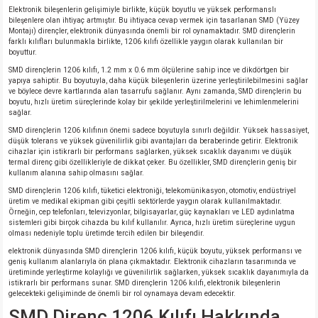
Elektronik bileşenlerin gelişimiyle birlikte, küçük boyutlu ve yüksek performanslı
bileşenlere olan ihtiyaç artmıştır. Bu ihtiyaca cevap vermek için tasarlanan SMD (Yüzey
Montajı) dirençler, elektronik dünyasında önemli bir rol oynamaktadır. SMD dirençlerin
farklı kılıfları bulunmakla birlikte, 1206 kılıfı özellikle yaygın olarak kullanılan bir
boyuttur.
SMD dirençlerin 1206 kılıfı, 1.2 mm x 0.6 mm ölçülerine sahip ince ve dikdörtgen bir
yapıya sahiptir. Bu boyutuyla, daha küçük bileşenlerin üzerine yerleştirilebilmesini sağlar
ve böylece devre kartlarında alan tasarrufu sağlanır. Aynı zamanda, SMD dirençlerin bu
boyutu, hızlı üretim süreçlerinde kolay bir şekilde yerleştirilmelerini ve lehimlenmelerini
sağlar.
SMD dirençlerin 1206 kılıfının önemi sadece boyutuyla sınırlı değildir. Yüksek hassasiyet,
düşük tolerans ve yüksek güvenilirlik gibi avantajları da beraberinde getirir. Elektronik
cihazlar için istikrarlı bir performans sağlarken, yüksek sıcaklık dayanımı ve düşük
termal direnç gibi özellikleriyle de dikkat çeker. Bu özellikler, SMD dirençlerin geniş bir
kullanım alanına sahip olmasını sağlar.
SMD dirençlerin 1206 kılıfı, tüketici elektroniği, telekomünikasyon, otomotiv, endüstriyel
üretim ve medikal ekipman gibi çeşitli sektörlerde yaygın olarak kullanılmaktadır.
Örneğin, cep telefonları, televizyonlar, bilgisayarlar, güç kaynakları ve LED aydınlatma
sistemleri gibi birçok cihazda bu kılıf kullanılır. Ayrıca, hızlı üretim süreçlerine uygun
olması nedeniyle toplu üretimde tercih edilen bir bileşendir.
elektronik dünyasında SMD dirençlerin 1206 kılıfı, küçük boyutu, yüksek performansı ve
geniş kullanım alanlarıyla ön plana çıkmaktadır. Elektronik cihazların tasarımında ve
üretiminde yerleştirme kolaylığı ve güvenilirlik sağlarken, yüksek sıcaklık dayanımıyla da
istikrarlı bir performans sunar. SMD dirençlerin 1206 kılıfı, elektronik bileşenlerin
gelecekteki gelişiminde de önemli bir rol oynamaya devam edecektir.
SMD Direnç 1206 Kılıfı Hakkında