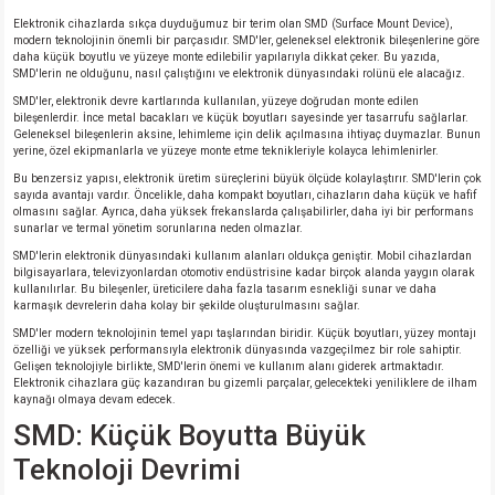
si
nsatörler
ç 25W
od
Elektronik cihazlarda sıkça duyduğumuz bir terim olan SMD (Surface Mount Device),
modern teknolojinin önemli bir parçasıdır. SMD'ler, geleneksel elektronik bileşenlerine göre
daha küçük boyutlu ve yüzeye monte edilebilir yapılarıyla dikkat çeker. Bu yazıda,
ndansatör
ç 3W
ç
SMD'lerin ne olduğunu, nasıl çalıştığını ve elektronik dünyasındaki rolünü ele alacağız.
SMD'ler, elektronik devre kartlarında kullanılan, yüzeye doğrudan monte edilen
bileşenlerdir. İnce metal bacakları ve küçük boyutları sayesinde yer tasarrufu sağlarlar.
ver
d Kondansatörler
ç 4W
Geleneksel bileşenlerin aksine, lehimleme için delik açılmasına ihtiyaç duymazlar. Bunun
yerine, özel ekipmanlarla ve yüzeye monte etme teknikleriyle kolayca lehimlenirler.
si
ansatör
ç 6W
Bu benzersiz yapısı, elektronik üretim süreçlerini büyük ölçüde kolaylaştırır. SMD'lerin çok
sayıda avantajı vardır. Öncelikle, daha kompakt boyutları, cihazların daha küçük ve hafif
olmasını sağlar. Ayrıca, daha yüksek frekanslarda çalışabilirler, daha iyi bir performans
sunarlar ve termal yönetim sorunlarına neden olmazlar.
si
Kondansatör
ç 7W
d
SMD'lerin elektronik dünyasındaki kullanım alanları oldukça geniştir. Mobil cihazlardan
bilgisayarlara, televizyonlardan otomotiv endüstrisine kadar birçok alanda yaygın olarak
isi
ansatör
ç 8W
kullanılırlar. Bu bileşenler, üreticilere daha fazla tasarım esnekliği sunar ve daha
karmaşık devrelerin daha kolay bir şekilde oluşturulmasını sağlar.
SMD'ler modern teknolojinin temel yapı taşlarından biridir. Küçük boyutları, yüzey montajı
si
ster AXİAL Kondansatör
ç 9W
özelliği ve yüksek performansıyla elektronik dünyasında vazgeçilmez bir role sahiptir.
Gelişen teknolojiyle birlikte, SMD'lerin önemi ve kullanım alanı giderek artmaktadır.
Elektronik cihazlara güç kazandıran bu gizemli parçalar, gelecekteki yeniliklere de ilham
risi
ndansatörler
kaynağı olmaya devam edecek.
SMD: Küçük Boyutta Büyük
isi
atör
Teknoloji Devrimi