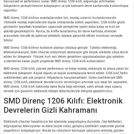
hassasiyet ve performans sunar. SMD direnç 1206 kılıfı, yoğunluğu artırmadan
bileşenlerin yerleştirilmesini kolaylaştırır ve çok katmanlı devre kartlarında kullanılmaya
uygundur.
SMD direnç 1206 kılıfının avantajlarından biri, montaj sürecini hızlandırmasıdır.
Otomatik montaj makineleriyle büyük miktarlarda üretim yapılırken, 1206 kılıfın gözle
görülebilir boyuttaki kontakları sayesinde yerleştirme işlemi daha kolay ve hızlı bir
şekilde gerçekleştirilir. Ayrıca, bu kılıfla tasarlanmış bir devre kartında, dirençler
arasındaki mesafe de optimize edilebilir, böylece parazitik etkiler minimum seviyede
tutulur.
SMD direnç 1206 kılıfının kullanım alanları oldukça geniştir. Tüketici elektroniği,
telekomünikasyon, tıbbi cihazlar, endüstriyel otomasyon gibi birçok sektörde sıkça tercih
edilen bir bileşendir. Yüksek hızlı veri iletimi gerektiren uygulamalardan güç yönetimi
sistemlerine kadar çeşitli projelerde SMD direnç 1206 kılıfı kullanılabilir.
SMD direnç 1206 kılıfı, yüksek performansı ve kolay montaj imkanıyla ön plana çıkan bir
elektronik bileşendir. Küçük boyutu ve büyük avantajlarıyla tercih edilen 1206 kılıf, farklı
sektörlerdeki pek çok projenin ihtiyaçlarını karşılamaktadır. Üstün özellikleriyle SMD
direnç 1206 kılıfı, elektronik devrelerinizin verimliliğini artırmak için ideal bir seçenektir.
SMD direnç 1206 kılıfı hakkında daha fazla bilgi edinmek, satın almak veya sipariş
vermek için güvenilir elektronik bileşen tedarikçileriyle iletişime geçebilirsiniz.
SMD Direnç 1206 Kılıfı: Elektronik
Devrelerin Gizli Kahramanı
Elektronik cihazlar hayatımızın her alanında yaygınlaşmış durumda. Cep telefonları,
bilgisayarlar, televizyonlar ve daha birçok cihaz, gelişmiş özellikleri sayesinde günlük
yaşantımızı kolaylaştırıyor. Ancak bu cihazların karmaşık işleyişinin ardında, gözden