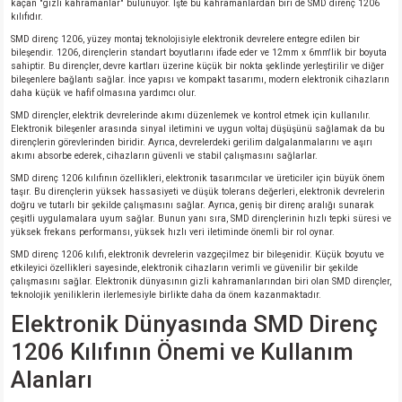
kaçan "gizli kahramanlar" bulunuyor. İşte bu kahramanlardan biri de SMD direnç 1206
kılıfıdır.
SMD direnç 1206, yüzey montaj teknolojisiyle elektronik devrelere entegre edilen bir
bileşendir. 1206, dirençlerin standart boyutlarını ifade eder ve 12mm x 6mm'lik bir boyuta
sahiptir. Bu dirençler, devre kartları üzerine küçük bir nokta şeklinde yerleştirilir ve diğer
bileşenlere bağlantı sağlar. İnce yapısı ve kompakt tasarımı, modern elektronik cihazların
daha küçük ve hafif olmasına yardımcı olur.
SMD dirençler, elektrik devrelerinde akımı düzenlemek ve kontrol etmek için kullanılır.
Elektronik bileşenler arasında sinyal iletimini ve uygun voltaj düşüşünü sağlamak da bu
dirençlerin görevlerinden biridir. Ayrıca, devrelerdeki gerilim dalgalanmalarını ve aşırı
akımı absorbe ederek, cihazların güvenli ve stabil çalışmasını sağlarlar.
SMD direnç 1206 kılıfının özellikleri, elektronik tasarımcılar ve üreticiler için büyük önem
taşır. Bu dirençlerin yüksek hassasiyeti ve düşük tolerans değerleri, elektronik devrelerin
doğru ve tutarlı bir şekilde çalışmasını sağlar. Ayrıca, geniş bir direnç aralığı sunarak
çeşitli uygulamalara uyum sağlar. Bunun yanı sıra, SMD dirençlerinin hızlı tepki süresi ve
yüksek frekans performansı, yüksek hızlı veri iletiminde önemli bir rol oynar.
SMD direnç 1206 kılıfı, elektronik devrelerin vazgeçilmez bir bileşenidir. Küçük boyutu ve
etkileyici özellikleri sayesinde, elektronik cihazların verimli ve güvenilir bir şekilde
çalışmasını sağlar. Elektronik dünyasının gizli kahramanlarından biri olan SMD dirençler,
teknolojik yeniliklerin ilerlemesiyle birlikte daha da önem kazanmaktadır.
Elektronik Dünyasında SMD Direnç
1206 Kılıfının Önemi ve Kullanım
Alanları