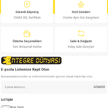
Ürün açıklamasında eksik bilgiler bulunuyor.
Ürün bilgilerinde hatalar bulunuyor.
Güvenli Alışveriş
Hızlı Gönderi
Ürün fiyatı diğer sitelerden daha pahalı.
256Bit SSL Sertifikalı
Ürünler Aynı Gün Kargolanır
Bu ürüne benzer farklı alternatifler olmalı.
Ödeme Seçenekleri
İade & Değişim
Tüm Anlaşmalı Kartlar
Kolay İade Süreçleri
Gönder
E-posta Listemize Kayıt Olun
Kampanyalarımızdan ve indirimlerimizden güncel olarak haberdar olun.
GÖNDER
İLETİŞİM
Bize Yazın