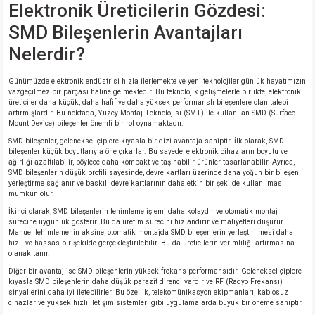
Elektronik Üreticilerin Gözdesi:
SMD Bileşenlerin Avantajları
isi
Nelerdir?
si
Günümüzde elektronik endüstrisi hızla ilerlemekte ve yeni teknolojiler günlük hayatımızın
vazgeçilmez bir parçası haline gelmektedir. Bu teknolojik gelişmelerle birlikte, elektronik
isi
üreticiler daha küçük, daha hafif ve daha yüksek performanslı bileşenlere olan talebi
artırmışlardır. Bu noktada, Yüzey Montaj Teknolojisi (SMT) ile kullanılan SMD (Surface
Mount Device) bileşenler önemli bir rol oynamaktadır.
isi
SMD bileşenler, geleneksel çiplere kıyasla bir dizi avantaja sahiptir. İlk olarak, SMD
bileşenler küçük boyutlarıyla öne çıkarlar. Bu sayede, elektronik cihazların boyutu ve
ağırlığı azaltılabilir, böylece daha kompakt ve taşınabilir ürünler tasarlanabilir. Ayrıca,
risi
SMD bileşenlerin düşük profili sayesinde, devre kartları üzerinde daha yoğun bir bileşen
yerleştirme sağlanır ve baskılı devre kartlarının daha etkin bir şekilde kullanılması
mümkün olur.
risi
İkinci olarak, SMD bileşenlerin lehimleme işlemi daha kolaydır ve otomatik montaj
sürecine uygunluk gösterir. Bu da üretim sürecini hızlandırır ve maliyetleri düşürür.
Manuel lehimlemenin aksine, otomatik montajda SMD bileşenlerin yerleştirilmesi daha
si
hızlı ve hassas bir şekilde gerçekleştirilebilir. Bu da üreticilerin verimliliği artırmasına
olanak tanır.
Diğer bir avantaj ise SMD bileşenlerin yüksek frekans performansıdır. Geleneksel çiplere
si
kıyasla SMD bileşenlerin daha düşük parazit direnci vardır ve RF (Radyo Frekansı)
sinyallerini daha iyi iletebilirler. Bu özellik, telekomünikasyon ekipmanları, kablosuz
cihazlar ve yüksek hızlı iletişim sistemleri gibi uygulamalarda büyük bir öneme sahiptir.
risi