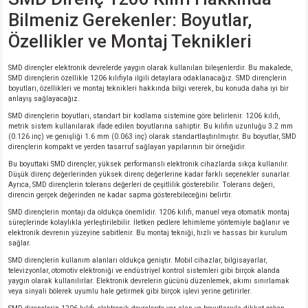
Bilmeniz Gerekenler: Boyutlar,
Özellikler ve Montaj Teknikleri
SMD dirençler elektronik devrelerde yaygın olarak kullanılan bileşenlerdir. Bu makalede,
SMD dirençlerin özellikle 1206 kılıfıyla ilgili detaylara odaklanacağız. SMD dirençlerin
boyutları, özellikleri ve montaj teknikleri hakkında bilgi vererek, bu konuda daha iyi bir
anlayış sağlayacağız.
SMD dirençlerin boyutları, standart bir kodlama sistemine göre belirlenir. 1206 kılıfı,
metrik sistem kullanılarak ifade edilen boyutlarına sahiptir. Bu kılıfın uzunluğu 3.2 mm
(0.126 inç) ve genişliği 1.6 mm (0.063 inç) olarak standartlaştırılmıştır. Bu boyutlar, SMD
dirençlerin kompakt ve yerden tasarruf sağlayan yapılarının bir örneğidir.
Bu boyuttaki SMD dirençler, yüksek performanslı elektronik cihazlarda sıkça kullanılır.
Düşük direnç değerlerinden yüksek direnç değerlerine kadar farklı seçenekler sunarlar.
Ayrıca, SMD dirençlerin tolerans değerleri de çeşitlilik gösterebilir. Tolerans değeri,
direncin gerçek değerinden ne kadar sapma gösterebileceğini belirtir.
SMD dirençlerin montajı da oldukça önemlidir. 1206 kılıfı, manuel veya otomatik montaj
süreçlerinde kolaylıkla yerleştirilebilir. İletken pedlere lehimleme yöntemiyle bağlanır ve
elektronik devrenin yüzeyine sabitlenir. Bu montaj tekniği, hızlı ve hassas bir kurulum
sağlar.
SMD dirençlerin kullanım alanları oldukça geniştir. Mobil cihazlar, bilgisayarlar,
televizyonlar, otomotiv elektroniği ve endüstriyel kontrol sistemleri gibi birçok alanda
yaygın olarak kullanılırlar. Elektronik devrelerin gücünü düzenlemek, akımı sınırlamak
veya sinyali bölerek uyumlu hale getirmek gibi birçok işlevi yerine getirirler.