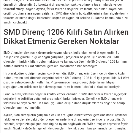
SMD dirençlerin 1206 kılıfı, elektronik devrelerde yer alan ve boyutlarıyla dikkat çeken
önemli bir bileşendir. Bu boyuttaki dirençler, kompakt yapılarıyla tasarımlarda yerden
tasarruf etmeyi sağlar. Ayrıca, farklı tolerans değerleri ve montaj teknikleri sayesinde
çeşitli uygulamalara uyum sağlarlar. SMD dirençlerin bu özelliklerini anlamak, elektronik
tasarımlarınızda doğru bileşenleri seçme ve uygun bir şekilde kullanma konusunda size
yardımcı olacaktır.
SMD Direnç 1206 Kılıfı Satın Alırken
Dikkat Etmeniz Gereken Noktalar
SMD dirençler elektronik devrelerde yaygın olarak kullanılan temel bileşenlerdir. Bu
bileşenlerin güvenilirliği ve doğru çalışması, projelerin başarısı için önemlidir. SMD
dirençlerin farklı kılıfları bulunmaktadır ve bu yazıda özellikle SMD direnç 1206 kılıfının
satın alınırken dikkat edilmesi gereken noktalardan bahsedeceğim.
İlk olarak, direnç değeri seçimi çok önemlidir. SMD dirençlerin üzerinde bir direnç kodu
bulunur ve bu kod, direncin değerini belirtir. SMD direnç 1206 kılıfı için genellikle 1/4 Watt
gücüne sahip dirençler kullanılır. Projelerinizde hangi direnç değerlerine ihtiyaç
duyduğunuzu belirlemek için devre şemasını ve bileşen listesini dikkatlice inceleyin.
İkinci olarak, tolerans değerini kontrol etmek önemlidir. SMD dirençlerin toleransı, gerçek
değerleri ile belirtilen değerleri arasındaki farkı ifade eder. Genellikle SMD dirençlerin
toleransı %1 veya %5'tir. Hassas uygulamalar için daha düşük tolerans değerine sahip
dirençler tercih edilmelidir.
Ayrıca, SMD dirençlerin çalışma sıcaklık aralığına dikkat etmek gerekmektedir. Çevresel
faktörler ve devrelerdeki diğer bileşenler nedeniyle dirençlerin üzerinde ısı oluşabilir. Bu
nedenle, projenizin çalışma sıcaklığına uyum sağlayabilen SMD dirençler seçmekte fayda
vardır. Sıcaklık değerleri genellikle dirençlerin teknik spesifikasyonlarında belirtilmiştir.