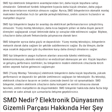
SMD tipi elektronik bileşenlerin avantajlarından biri, daha küçük boyutlara sahip
si
atör
Serisi
enç 3W
 603 Kılıf
olmalarıdır. Geleneksel türdeki bileşenlere kıyasla daha küçük olmaları, daha yoğun
devre tasarımlarının mümkün olmasını sağlar. Ayrıca, SMD bileşenlerinin otomatik montaj
makineleri tarafından hızlı bir şekilde yerleştirilebilmesi, üretim sürecini hızlandırır ve
si
satör
erisi
enç 4W
 603 Kılıf - 25 Adet
maliyetleri düşürür.
SMD tipi bileşenlerin başka bir avantajı da elektriksel performanslarının iyileştirilmiş
olmasıdır. Yüzey montaj teknolojisi, daha kısa bağlantı yolları ve daha düşük parazit
4 Serisi,27 Serisi,93 Serisi
atör
Serisi
enç 5W
 805 Kılıf
dirençleri sağlayarak sinyal iletiminde daha iyi sonuçlar elde edilmesini sağlar. Böylece,
cihazların daha yüksek frekanslarda çalışmasına olanak tanır.
tör
 Serisi
ç 10W
 805 Kılıf - 25 Adet
SMD bileşenler ayrıca daha güçlü ve dayanıklıdır. Yüzey montaj teknolojisi, bileşenlerin
mekanik olarak daha sağlam bir şekilde sabitlenmesini sağlar. Bu da titreşim, darbe
veya sıcaklık değişimleri gibi dış etkenlere karşı daha dirençli olmalarını sağlar.
erisi
atör
erisi
ç 11W
d
SMD tipi bileşenlerin yaygın kullanım alanları arasında tüketici elektroniği,
telekomünikasyon, otomotiv endüstrisi ve endüstriyel otomasyon yer alır. Küçük boyutları
ve gelişmiş performans özellikleri, bu bileşenlerin modern elektronik cihazlarda tercih
isi
satör
ç 13W
edilen seçenek haline gelmesini sağlamıştır.
SMD (Yüzey Montajı Teknolojisi) elektronik bileşenlerin daha küçük boyutlarda, yüksek
performanslı ve dayanıklı bir şekilde üretilmesini sağlayan bir teknolojidir. Bu teknoloji,
isi
atör
ç 14W
elektronik cihazların tasarım ve üretim sürecinde önemli bir rol oynamaktadır. SMD
bileşenler, modern elektronik cihazların daha kompakt ve verimli olmasına olanak
tanırken, üretim maliyetlerini de düşürmektedir. SMD bileşenler hakkında daha fazla bilgi
i
satör
ç 15W
edinmek ve satın almak için uzmanlarla iletişime geçebilirsiniz.
SMD Nedir? Elektronik Dünyasının
isi
atör
ç 17W
iyot
Gizemli Parçası Hakkında Her Şey