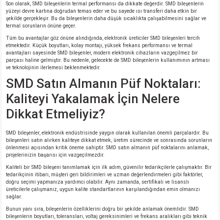
Son olarak, SMD bileşenlerin termal performansı da dikkate değerdir. SMD bileşenlerin
yüzeyi devre kartına doğrudan temas eder ve bu sayede ısı transferi daha etkin bir
şekilde gerçekleşir. Bu da bileşenlerin daha düşük sıcaklıkta çalışabilmesini sağlar ve
isi
termal sorunların önüne geçer.
Tüm bu avantajlar göz önüne alındığında, elektronik üreticiler SMD bileşenleri tercih
erisi
etmektedir. Küçük boyutları, kolay montajı, yüksek frekans performansı ve termal
avantajları sayesinde SMD bileşenler, modern elektronik cihazların vazgeçilmez bir
parçası haline gelmiştir. Bu nedenle, gelecekte de SMD bileşenlerin kullanımının artması
ve teknolojinin ilerlemesi beklenmektedir.
releri
SMD Satın Almanın Püf Noktaları:
P MARKA)
Kaliteyi Yakalamak İçin Nelere
Dikkat Etmeliyiz?
SMD bileşenler, elektronik endüstrisinde yaygın olarak kullanılan önemli parçalardır. Bu
bileşenleri satın alırken kaliteye dikkat etmek, üretim sürecinde ve sonrasında sorunların
önlenmesi açısından kritik öneme sahiptir. SMD satın almanın püf noktalarını anlamak,
projelerinizin başarısı için vazgeçilmezdir.
Kaliteli bir SMD bileşeni tanımlamak için ilk adım, güvenilir tedarikçilerle çalışmaktır. Bir
tedarikçinin itibarı, müşteri geri bildirimleri ve uzman değerlendirmeleri gibi faktörler,
doğru seçimi yapmanıza yardımcı olabilir. Aynı zamanda, sertifikalı ve lisanslı
üreticilerle çalışmanız, uygun kalite standartlarının karşılandığından emin olmanızı
sağlar.
Bunun yanı sıra, bileşenlerin özelliklerini doğru bir şekilde anlamak önemlidir. SMD
bileşenlerin boyutları, toleransları, voltaj gereksinimleri ve frekans aralıkları gibi teknik