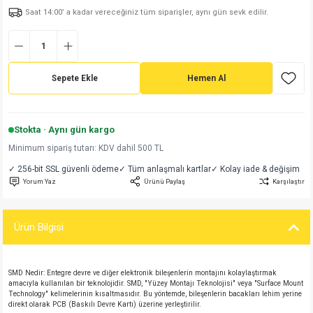
Saat 14:00’ a kadar vereceğiniz tüm siparişler, aynı gün sevk edilir.
md
risi
Klemens 180C
nsatör
erisi
renç %5 2W
Kılıf
risi
Klemens 90C
atör
risi
enç 1/8w
Kılıf
Sepete Ekle
Hemen Al
i
satör
risi
enç %1 1/2W
k kapasitör
si
atör
risi
enç %1 1/4W
Stokta · Aynı gün kargo
Minimum sipariş tutarı: KDV dahil 500 TL
si
tör
risi
renç 1/2W
ad
iyot
✓ 256-bit SSL güvenli ödeme
✓ Tüm anlaşmalı kartlar
✓ Kolay iade & değişim
Yorum Yaz
Ürünü Paylaş
Karşılaştır
si
atör
Serisi
renç 10W
isi
satör
Serisi
enç 1W
r 1206 Kılıf
Ürün Bilgisi
 Serisi,45 Serisi
atör
Serisi
renç 20W
 1206 Kılıf - 25 Adet
iyot
SMD Nedir: Entegre devre ve diğer elektronik bileşenlerin montajını kolaylaştırmak
amacıyla kullanılan bir teknolojidir. SMD, "Yüzey Montajı Teknolojisi" veya "Surface Mount
risi
tör
isi
enç 2W
 402 Kılıf
Technology" kelimelerinin kısaltmasıdır. Bu yöntemde, bileşenlerin bacakları lehim yerine
direkt olarak PCB (Baskılı Devre Kartı) üzerine yerleştirilir.