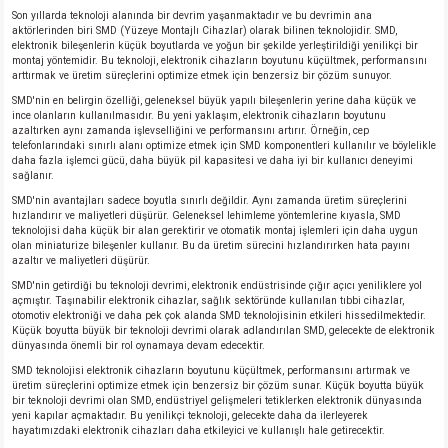
si
ansatör
 Kılıf
Son yıllarda teknoloji alanında bir devrim yaşanmaktadır ve bu devrimin ana
aktörlerinden biri SMD (Yüzeye Montajlı Cihazlar) olarak bilinen teknolojidir. SMD,
elektronik bileşenlerin küçük boyutlarda ve yoğun bir şekilde yerleştirildiği yenilikçi bir
si
a Tipi Kondansatör
 Kılıf
montaj yöntemidir. Bu teknoloji, elektronik cihazların boyutunu küçültmek, performansını
arttırmak ve üretim süreçlerini optimize etmek için benzersiz bir çözüm sunuyor.
SMD'nin en belirgin özelliği, geleneksel büyük yapılı bileşenlerin yerine daha küçük ve
risi
Tipi Kondansatör
 Kılıf
ince olanların kullanılmasıdır. Bu yeni yaklaşım, elektronik cihazların boyutunu
azaltırken aynı zamanda işlevselliğini ve performansını artırır. Örneğin, cep
telefonlarındaki sınırlı alanı optimize etmek için SMD komponentleri kullanılır ve böylelikle
si
nsatör
 Kılıf
daha fazla işlemci gücü, daha büyük pil kapasitesi ve daha iyi bir kullanıcı deneyimi
sağlanır.
SMD'nin avantajları sadece boyutla sınırlı değildir. Aynı zamanda üretim süreçlerini
si
r 1206 Kılıf
Kılıf
hızlandırır ve maliyetleri düşürür. Geleneksel lehimleme yöntemlerine kıyasla, SMD
teknolojisi daha küçük bir alan gerektirir ve otomatik montaj işlemleri için daha uygun
olan miniaturize bileşenler kullanır. Bu da üretim sürecini hızlandırırken hata payını
si
 402 Kılıf
Kılıf
azaltır ve maliyetleri düşürür.
SMD'nin getirdiği bu teknoloji devrimi, elektronik endüstrisinde çığır açıcı yeniliklere yol
isi
 603 Kılıf
Kılıf
açmıştır. Taşınabilir elektronik cihazlar, sağlık sektöründe kullanılan tıbbi cihazlar,
otomotiv elektroniği ve daha pek çok alanda SMD teknolojisinin etkileri hissedilmektedir.
Küçük boyutta büyük bir teknoloji devrimi olarak adlandırılan SMD, gelecekte de elektronik
dünyasında önemli bir rol oynamaya devam edecektir.
si
 805 Kılıf
5W
SMD teknolojisi elektronik cihazların boyutunu küçültmek, performansını artırmak ve
üretim süreçlerini optimize etmek için benzersiz bir çözüm sunar. Küçük boyutta büyük
isi
nsatör
W
bir teknoloji devrimi olan SMD, endüstriyel gelişmeleri tetiklerken elektronik dünyasında
yeni kapılar açmaktadır. Bu yenilikçi teknoloji, gelecekte daha da ilerleyerek
hayatımızdaki elektronik cihazları daha etkileyici ve kullanışlı hale getirecektir.
si
atör
W