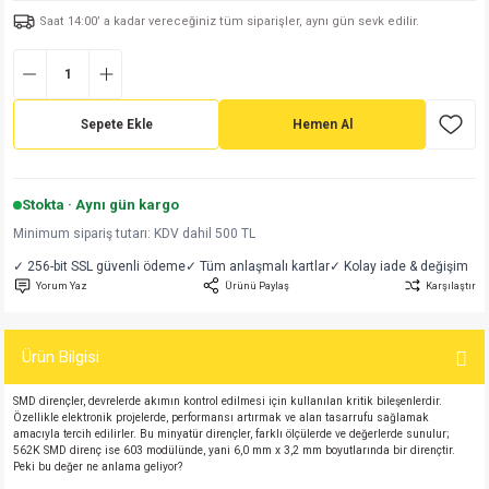
Saat 14:00’ a kadar vereceğiniz tüm siparişler, aynı gün sevk edilir.
md
risi
Klemens 180C
nsatör
erisi
renç %5 2W
Kılıf
risi
Klemens 90C
atör
risi
enç 1/8w
Kılıf
Sepete Ekle
Hemen Al
i
satör
risi
enç %1 1/2W
k kapasitör
si
atör
risi
enç %1 1/4W
Stokta · Aynı gün kargo
Minimum sipariş tutarı: KDV dahil 500 TL
si
tör
risi
renç 1/2W
ad
iyot
✓ 256-bit SSL güvenli ödeme
✓ Tüm anlaşmalı kartlar
✓ Kolay iade & değişim
Yorum Yaz
Ürünü Paylaş
Karşılaştır
si
atör
Serisi
renç 10W
isi
satör
Serisi
enç 1W
r 1206 Kılıf
Ürün Bilgisi
SMD dirençler, devrelerde akımın kontrol edilmesi için kullanılan kritik bileşenlerdir.
 Serisi,45 Serisi
atör
Serisi
renç 20W
 1206 Kılıf - 25 Adet
iyot
Özellikle elektronik projelerde, performansı artırmak ve alan tasarrufu sağlamak
amacıyla tercih edilirler. Bu minyatür dirençler, farklı ölçülerde ve değerlerde sunulur;
562K SMD direnç ise 603 modülünde, yani 6,0 mm x 3,2 mm boyutlarında bir dirençtir.
risi
tör
isi
enç 2W
 402 Kılıf
Peki bu değer ne anlama geliyor?