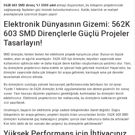
562K 603 SMD direnç %1 5000 adet
almayı düşünürken, bu bileşenin projelerinizde
sağlayacağı faydaları göz önünde bulundurmalısınız. Kalite, tutarlılık ve maliyet
avantajlarıyla üzerinize düşeni yapın!
Elektronik Dünyasının Gizemi: 562K
603 SMD Dirençlerle Güçlü Projeler
Tasarlayın!
SMD dirençler, hemen hemen her elektronik projede karşımıza çıkar. Bunun en büyük
nedeni, alan ve ağırlık avantajıdır. 562K 603 tipi dirençler, boyutları sayesinde alan
kullanımını optimize eder ve daha küçük devre kartları oluşturmanıza yardımcı olur. Yani,
bu dirençlerle projelerinizi daha estetik ve işlevsel hale getirmek mümkün! Hayal edin; bu
dirençler sayesinde daha çok bileşeni bir araya getirerek, karmaşık ama şık devreler
tasarlamak elinizin altında.
Bu dirençlerin sunduğu yüksek hassasiyet, performansında belirleyici bir rol oynar.
Yüzde 1 toleransı ile 562K dirençler, kritik uygulamalarda son derece güvenilir bir sonuç
sunar. Yani hassas ölçümler yapmanız gerektiğinde, korkmadan bu dirençleri tercih
edebilirsiniz. Elektronik projelerinizin her noktasında, bu dirençlerin katkılarını görmek
sizi şaşırtacak.
Unutmayın, başarılı bir elektronik proje sadece bileşenlerden ibaret değildir. Doğru
bileşenlerin bir araya gelmesi, projeleri büyülü kılan unsurlardan biridir. 562K 603 SMD
dirençleri kullanarak güç katacağınız projeler, işinize olan tutkunuzu daha da artıracak!
Kim bilir, belki de bir sonraki dev projeniz bu dirençlerle şekillenecek?
Yüksek Performans için İhtiyacınız