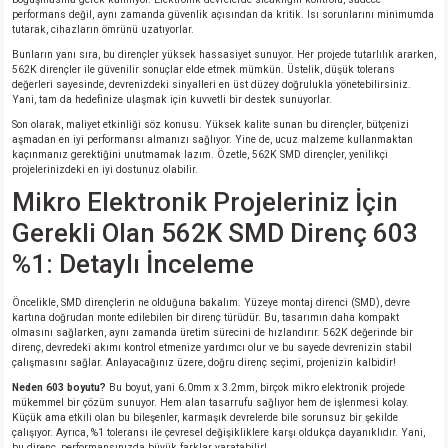
si
ansatör
 Kılıf
performans değil, aynı zamanda güvenlik açısından da kritik. Isı sorunlarını minimumda
tutarak, cihazların ömrünü uzatıyorlar.
si
a Tipi Kondansatör
 Kılıf
Bunların yanı sıra, bu dirençler yüksek hassasiyet sunuyor. Her projede tutarlılık ararken,
562K dirençler ile güvenilir sonuçlar elde etmek mümkün. Üstelik, düşük tolerans
değerleri sayesinde, devrenizdeki sinyalleri en üst düzey doğrulukla yönetebilirsiniz.
Yani, tam da hedefinize ulaşmak için kuvvetli bir destek sunuyorlar.
risi
Tipi Kondansatör
 Kılıf
Son olarak, maliyet etkinliği söz konusu. Yüksek kalite sunan bu dirençler, bütçenizi
aşmadan en iyi performansı almanızı sağlıyor. Yine de, ucuz malzeme kullanmaktan
si
nsatör
 Kılıf
kaçınmanız gerektiğini unutmamak lazım. Özetle, 562K SMD dirençler, yenilikçi
projelerinizdeki en iyi dostunuz olabilir.
Mikro Elektronik Projeleriniz İçin
si
r 1206 Kılıf
Kılıf
Gerekli Olan 562K SMD Direnç 603
si
 402 Kılıf
Kılıf
%1: Detaylı İnceleme
isi
 603 Kılıf
Kılıf
Öncelikle, SMD dirençlerin ne olduğuna bakalım. Yüzeye montaj direnci (SMD), devre
kartına doğrudan monte edilebilen bir direnç türüdür. Bu, tasarımın daha kompakt
olmasını sağlarken, aynı zamanda üretim sürecini de hızlandırır. 562K değerinde bir
direnç, devredeki akımı kontrol etmenize yardımcı olur ve bu sayede devrenizin stabil
si
 805 Kılıf
5W
çalışmasını sağlar. Anlayacağınız üzere, doğru direnç seçimi, projenizin kalbidir!
Neden 603 boyutu?
Bu boyut, yani 6.0mm x 3.2mm, birçok mikro elektronik projede
isi
nsatör
W
mükemmel bir çözüm sunuyor. Hem alan tasarrufu sağlıyor hem de işlenmesi kolay.
Küçük ama etkili olan bu bileşenler, karmaşık devrelerde bile sorunsuz bir şekilde
çalışıyor. Ayrıca, %1 toleransı ile çevresel değişikliklere karşı oldukça dayanıklıdır. Yani,
si
atör
W
bu direnç, performansınızda büyük farklar yaratabilir!