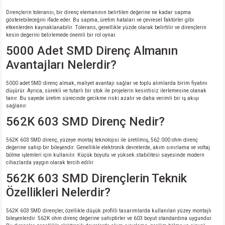
Dirençlerin toleransı, bir direnç elemanının belirtilen değerine ne kadar sapma
gösterebileceğini ifade eder. Bu sapma, üretim hataları ve çevresel faktörler gibi
etkenlerden kaynaklanabilir. Tolerans, genellikle yüzde olarak belirtilir ve dirençlerin
kesin değerini belirlemede önemli bir rol oynar.
5000 Adet SMD Direnç Almanın
Avantajları Nelerdir?
5000 adet SMD direnç almak, maliyet avantajı sağlar ve toplu alımlarda birim fiyatını
düşürür. Ayrıca, sürekli ve tutarlı bir stok ile projelerin kesintisiz ilerlemesine olanak
tanır. Bu sayede üretim sürecinde gecikme riski azalır ve daha verimli bir iş akışı
sağlanır.
562K 603 SMD Direnç Nedir?
562K 603 SMD direnç, yüzeye montaj teknolojisi ile üretilmiş, 562.000 ohm direnç
değerine sahip bir bileşendir. Genellikle elektronik devrelerde, akım sınırlama ve voltaj
bölme işlemleri için kullanılır. Küçük boyutu ve yüksek stabilitesi sayesinde modern
cihazlarda yaygın olarak tercih edilir.
562K 603 SMD Dirençlerin Teknik
Özellikleri Nelerdir?
562K 603 SMD dirençler, özellikle düşük profilli tasarımlarda kullanılan yüzey montajlı
bileşenlerdir. 562K ohm direnç değerine sahiptirler ve 603 boyut standardına uygundur.