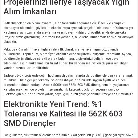
Projelerinizi İleriye Taşıyacak Yığın
Alım İmkanları
SMD dirençlerin en büyük avantajı, alan tasarrufu sağlamasıdır. Özellikle kompakt
otomasyon sistemleri, giyilebilir teknoloji veya oyuncak projeleri için idealdir. Yalnızca yer
kaplamaz, aynı zamanda alev alma ve ısı dayanıklılığı gibi özellikleriyle de öne çıkar.
Projelerinizde güvenilirliği artırmak istiyorsanız, bu direnci kullanmak harika bir aksiyon
olacaktır.
Peki, bu yığın alımın avantajları neler? İlk olarak maliyet avantajını göz önünde
bulundurun. Toplu alım, birim fiyatı önemli ölçüde düşürerek bütçenizi rahatlatır. Ayrıca,
bu dirençlerin elinizde sürekli olarak bulunması, projelerinizi geliştirmeye devam
edebilmeniz için mükemmel bir fırsat sunar. Bir yandan maliyetleri düşürürken, diğer
yandan hızınızı artırabilirsiniz.
Sadece büyük projelerde değil, hobi amaçlı çalışmalarda da bu dirençlerden yararlanmak
mümkün. Hızla gelişen teknoloji ve artan ihtiyaçlarla birlikte, uygun fiyatlı ve kaliteli
bileşenler bulmak zorlaştı. Ancak 5000 adet 562K 603 SMD direnç, hem ihtiyaçlarınızı
karşılayacak hem de projelerinize yaratıcılık katacak güçlü bir seçenek sunuyor.
Elektroniğin sınırlarını zorlayarak, hayal gücünüzü gerçeğe dönüştürmeye hazır mısınız?
Elektronikte Yeni Trend: %1
Toleransı ve Kalitesi ile 562K 603
SMD Dirençler
Son günlerde, elektronik bileşenler arasında dikkat çekici bir yükseliş göze çarpıyor: 562K