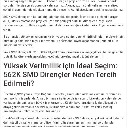
bir avantaj sağlar. Düşünün! Bu kadar direnç ile projelerinizde sürekli olarak tedarik
si
nsatörler
ç 25W
od
sorunları ile uğraşmak zorunda kalmazsınız. Ayrıca, uzun süreli kullanım ve maliyet
etkinliği açısından da oldukça mantıklı bir seçim. Az tüketecek, ama çok iş yapacaksınız!
562K SMD dirençlerin kullanıldığı alanlar oldukça geniş. İster bir ses sistemi kuruyor
ndansatör
ç 3W
ç
olun, ister ev otomasyon projeleri üzerinde çalışıyor olun, bu dirençler size yüksek
performans getirir. Beyaz eşyalardan tüketici elektroniğine kadar pek çok yerde karşımıza
çıkar.
ver
d Kondansatörler
ç 4W
Bu dirençler, yüksek ısıya dayanıklı bir yapıya sahip. Uzun ömürlü olmaları, projelerinizin
sürekliliği açısından büyük bir avantaj. Performans kaybı yaşanmadan uzun bir süre
si
ansatör
ç 6W
sizlere hizmet ederler.
562K SMD direnç 603 %1 5000 adet, elektronik projelerinizin vazgeçilmezi haline gelebilir.
Üstelik, bu dirençlerle gerçekleştireceğiniz projeler, hayal gücünüzle sınırlı!
si
Kondansatör
ç 7W
d
Yüksek Verimlilik için İdeal Seçim:
562K SMD Dirençler Neden Tercih
isi
ansatör
ç 8W
Edilmeli?
si
ster AXİAL Kondansatör
ç 9W
Öncelikle, SMD yani Yüzeye Dağıtım Dirençleri, sınırlı alanlarda maksimum performans
sunmak için tasarlandı. Ahşap bir masa üstünde bir iş yapar gibi, elektronik devrelerde
risi
ndansatörler
yer tasarrufu sağlarken büyük iş çıkarıyorlar. Küçük boyutları, daha fazla bileşeni bir
araya getirip karmaşık devreler oluşturmanıza olanak tanır. Hızlı ve kolay montaj
imkanıyla da üretim süreçlerini hızlandırır.
isi
atör
Bir diğer etkileyici özellikleri ise ısı yönetimidir. 562K SMD dirençler, yüksek sıcaklıklarda
dahi stabil bir performans sergiliyor. Yani, cihazlarınızın aşırı ısınma sorunlarıyla
boğuşmasına gerek kalmıyor. Elektronik devrelerde sıcaklığın kontrolü, sadece