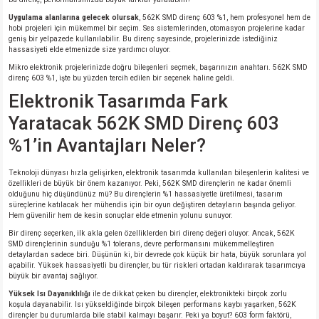
Uygulama alanlarına gelecek olursak
, 562K SMD direnç 603 %1, hem profesyonel hem de
hobi projeleri için mükemmel bir seçim. Ses sistemlerinden, otomasyon projelerine kadar
isi
geniş bir yelpazede kullanılabilir. Bu direnç sayesinde, projelerinizde istediğiniz
hassasiyeti elde etmenizde size yardımcı oluyor.
Mikro elektronik projelerinizde doğru bileşenleri seçmek, başarınızın anahtarı. 562K SMD
si
direnç 603 %1, işte bu yüzden tercih edilen bir seçenek haline geldi.
Elektronik Tasarımda Fark
isi
Yaratacak 562K SMD Direnç 603
isi
%1’in Avantajları Neler?
Teknoloji dünyası hızla gelişirken, elektronik tasarımda kullanılan bileşenlerin kalitesi ve
risi
özellikleri de büyük bir önem kazanıyor. Peki, 562K SMD dirençlerin ne kadar önemli
olduğunu hiç düşündünüz mü? Bu dirençlerin %1 hassasiyetle üretilmesi, tasarım
süreçlerine katılacak her mühendis için bir oyun değiştiren detayların başında geliyor.
risi
Hem güvenilir hem de kesin sonuçlar elde etmenin yolunu sunuyor.
Bir direnç seçerken, ilk akla gelen özelliklerden biri direnç değeri oluyor. Ancak, 562K
si
SMD dirençlerinin sunduğu %1 tolerans, devre performansını mükemmelleştiren
detaylardan sadece biri. Düşünün ki, bir devrede çok küçük bir hata, büyük sorunlara yol
açabilir. Yüksek hassasiyetli bu dirençler, bu tür riskleri ortadan kaldırarak tasarımcıya
büyük bir avantaj sağlıyor.
si
Yüksek Isı Dayanıklılığı
ile de dikkat çeken bu dirençler, elektronikteki birçok zorlu
koşula dayanabilir. Isı yükseldiğinde birçok bileşen performans kaybı yaşarken, 562K
risi
dirençler bu durumlarda bile stabil kalmayı başarır. Peki ya boyut? 603 form faktörü,