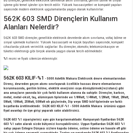
Bu dirençler, genellikle elektronik devrelerde akım sınırlama, gerilim bölme ve sinyal
işleme gibi temel işlevler için tercih edilir. Yüksek hassasiyetleri ve kompakt yapıları
sayesinde modern elektronik uygulamalarda yaygın olarak kullanılırlar.
562K 603 SMD Dirençlerin Kullanım
Alanları Nelerdir?
562K 603 SMD dirençler, genellikle elektronik devrelerde akım sınırlama, voltaj bölme ve
sinyal işlemede kullanılır. Yüksek hassasiyeti ve küçük boyutları sayesinde, kompakt
cihazlarda yüksek verimlilik sağlarlar. Bu dirençler, otomotiv, telekomünikasyon ve
tüketici elektroniği gibi birçok alanda yaygın olarak tercih edilmektedir.
%1
resmi ve fiyatı sitemize eklenmiştir.
562K 603 KILIF-%1
- 5000 Adetlik Makara Elektronik devre elemanlarından
Direnç; devreden geçen akımı sınırlayarak özellikle hassas devre elemanlarının
korunmasında, gerilim bölme, elektrik enerjisini ısıya dönüştürmek(rezistans) gibi
ana amaçların yanında bir çok farklı kullanım alanına da sahiptir. Dirençler, karbon,
metal, metal-oksit, taş, alüminyum tiplerinde ve 1/8Watt, 1/4Watt, 1/2Watt, 1Watt, 2Watt,
5Watt, 10Watt, 25Watt, 50Watt vb güçlerinde, Dip veya SMD kılıf tiplerinde ve farklı
boyutlarda üretilmektedir. 562K 603 KILIF-%1 - 5000 Adetlik Makara ürününü uygun
fiyat avantajı ile üye girişi yaparak satın alabilirsiniz.
562K 603 %1 siparişleriniz aynı gün kargolanmaktadır. Kampanyalı fiyatlardan 562K
603 %1 satın alarak sizde bütçenizi koruyabilirsiniz. Uygun fiyatlardan 562K 603 %1
satışı yapan Entegre Dünyası sizlere kapıda ödeme, online ödeme ve havale eft gibi
bir çok ödeme seçeneği sunmaktadır. Toptan ve perakende 562K 603 %1 fiyatlarından