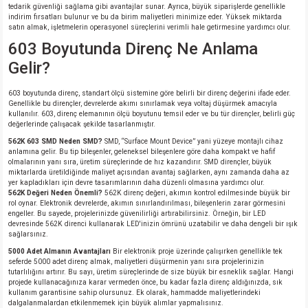
tedarik güvenliği sağlama gibi avantajlar sunar. Ayrıca, büyük siparişlerde genellikle
indirim fırsatları bulunur ve bu da birim maliyetleri minimize eder. Yüksek miktarda
satın almak, işletmelerin operasyonel süreçlerini verimli hale getirmesine yardımcı olur.
603 Boyutunda Direnç Ne Anlama
Gelir?
603 boyutunda direnç, standart ölçü sistemine göre belirli bir direnç değerini ifade eder.
Genellikle bu dirençler, devrelerde akımı sınırlamak veya voltaj düşürmek amacıyla
kullanılır. 603, direnç elemanının ölçü boyutunu temsil eder ve bu tür dirençler, belirli güç
değerlerinde çalışacak şekilde tasarlanmıştır.
562K 603 SMD
Neden SMD?
SMD, “Surface Mount Device” yani yüzeye montajlı cihaz
anlamına gelir. Bu tip bileşenler, geleneksel bileşenlere göre daha kompakt ve hafif
olmalarının yanı sıra, üretim süreçlerinde de hız kazandırır. SMD dirençler, büyük
miktarlarda üretildiğinde maliyet açısından avantaj sağlarken, aynı zamanda daha az
yer kapladıkları için devre tasarımlarının daha düzenli olmasına yardımcı olur.
562K Değeri Neden Önemli?
562K direnç değeri, akımın kontrol edilmesinde büyük bir
rol oynar. Elektronik devrelerde, akımın sınırlandırılması, bileşenlerin zarar görmesini
engeller. Bu sayede, projelerinizde güvenilirliği artırabilirsiniz. Örneğin, bir LED
devresinde 562K direnci kullanarak LED'inizin ömrünü uzatabilir ve daha dengeli bir ışık
sağlarsınız.
5000 Adet Almanın Avantajları
Bir elektronik proje üzerinde çalışırken genellikle tek
seferde 5000 adet direnç almak, maliyetleri düşürmenin yanı sıra projelerinizin
tutarlılığını artırır. Bu sayı, üretim süreçlerinde de size büyük bir esneklik sağlar. Hangi
projede kullanacağınıza karar vermeden önce, bu kadar fazla direnç aldığınızda, sık
kullanım garantisine sahip olursunuz. Ek olarak, hammadde maliyetlerindeki
dalgalanmalardan etkilenmemek için büyük alımlar yapmalısınız.