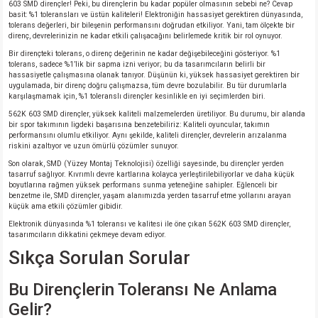
603 SMD dirençler! Peki, bu dirençlerin bu kadar popüler olmasının sebebi ne? Cevap
basit: %1 toleransları ve üstün kaliteleri! Elektroniğin hassasiyet gerektiren dünyasında,
tolerans değerleri, bir bileşenin performansını doğrudan etkiliyor. Yani, tam ölçekte bir
direnç, devrelerinizin ne kadar etkili çalışacağını belirlemede kritik bir rol oynuyor.
Bir dirençteki tolerans, o direnç değerinin ne kadar değişebileceğini gösteriyor. %1
tolerans, sadece %1’lik bir sapma izni veriyor; bu da tasarımcıların belirli bir
hassasiyetle çalışmasına olanak tanıyor. Düşünün ki, yüksek hassasiyet gerektiren bir
uygulamada, bir direnç doğru çalışmazsa, tüm devre bozulabilir. Bu tür durumlarla
karşılaşmamak için, %1 toleranslı dirençler kesinlikle en iyi seçimlerden biri.
562K 603 SMD dirençler, yüksek kaliteli malzemelerden üretiliyor. Bu durumu, bir alanda
bir spor takımının ligdeki başarısına benzetebiliriz: Kaliteli oyuncular, takımın
performansını olumlu etkiliyor. Aynı şekilde, kaliteli dirençler, devrelerin arızalanma
riskini azaltıyor ve uzun ömürlü çözümler sunuyor.
Son olarak, SMD (Yüzey Montaj Teknolojisi) özelliği sayesinde, bu dirençler yerden
tasarruf sağlıyor. Kıvrımlı devre kartlarına kolayca yerleştirilebiliyorlar ve daha küçük
boyutlarına rağmen yüksek performans sunma yeteneğine sahipler. Eğlenceli bir
benzetme ile, SMD dirençler, yaşam alanımızda yerden tasarruf etme yollarını arayan
küçük ama etkili çözümler gibidir.
Elektronik dünyasında %1 toleransı ve kalitesi ile öne çıkan 562K 603 SMD dirençler,
tasarımcıların dikkatini çekmeye devam ediyor.
Sıkça Sorulan Sorular
Bu Dirençlerin Toleransı Ne Anlama
Gelir?