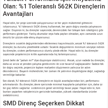
Olan: %1 Toleranslı 562K Dirençlerin
Avantajları
Hayal edin, bir proje üzerinde çalışıyorsunuz ve her şeyin mükemmel gitmesini
istiyorsunuz. %1 toleranslı 562K direnç kullanmak, her şeyin doğru oranda çalışmasını
sağlar. Düşünün ki, bu dirençler sayesinde, devrenizdeki her bileşen tam istediğiniz gibi
performans gösteriyor. Yanlış okumalar veya hata payları olmadan, aynı zamanda uzun
ömürlü bir çözüm elde etmiş oluyorsunuz.
Dirençlerin sıcaklık değişimlerinden etkilenmesi kaçınılmazdır, ancak %1 toleranslı 562K
dirençler, bu durumu yönetmekte ustadır. Sıcaklık değişimlerini minimum seviyeye indiren
bu dirençler, sistem performansınızı olumlu yönde etkiler. Hayal edin ki, bu dirençler
sayesinde projelerinizin kritik aşamalarında hiç terlemiyorsunuz.
Şimdi belki de “pahalı mı?” diye düşünüyor olabilirsiniz. Ancak, uzun vadede bu dirençler,
daha az arıza ve yeniden çalışma gereksinimi ile size tasarruf sağlayacaktır. Sadece tek
bir doğru seçimle, projenizin toplam maliyetini düşürmenin yalnızca bir adım
ötesindesiniz. Başarılı mühendisler, her zaman ilk yatırımın düşüklüğüne değil, sağladığı
verimliliğe bakarlar.
Son olarak, %1 toleranslı 562K dirençlerin en büyük avantajlarından biri, performansı
artırmalarıdır. Bu dirençler, devre içerisinde minimal kayıplarla çalıştıkları için, daha iyi
bir güç iletimi sağlarlar. sisteminizin genel verimliliği tavan yapar. Hayal edin ki, tüm
bunları yaparken rakiplerinizin gerisinde kalmadan, yüksek standartlarda ürünler
üretebilirsiniz.
SMD Direnç Seçerken Dikkat