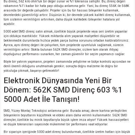
Bu direnç, 562 kilo ohm’luk bir değer sunar ve %1 toleransa sahiptir. Bu, direnç değeri
si
atör
Serisi
enç 3W
 603 Kılıf
rakamının %1’i kadar bir hata payı olduğu anlamına gelir. Yani, bu direnç 556K ile 568K
arasında bir değerde çalışabilir. Projeler için bu tür hassas bileşenler kullanmak,
devrelerdeki güvenilirliği artırır. Düşünün ki, bir devrede yüksek kaliteli direnç kullanmak,
tüm sistemin verimliliğini artırırken, daha düşük kalitedeki bileşenler hatalara yol
si
satör
erisi
enç 4W
 603 Kılıf - 25 Adet
açabilir.
5000 adet SMD direnç satın almak, özellikle büyük projelerde veya seri üretim yapanlar
4 Serisi,27 Serisi,93 Serisi
atör
Serisi
enç 5W
 805 Kılıf
için oldukça mantıklıdır. Yüksek miktarda alım yaparak maliyetleri düşürebilir ve
beklenmedik durumlarda hızlıca yedek parça bulma sorununu ortadan kaldırabilirsiniz.
Ayrıca, aynı direnç değeri ile çalışırken, tüm projelerde uyumluluk sağlamak, sürecin
verimliliğini artırır. Stokta bulunan 562K SMD dirençler, sizlere tam olarak ihtiyaç
tör
 Serisi
ç 10W
 805 Kılıf - 25 Adet
duyduğunuz performansı sunarken, her zaman güvenilir bir seçim yapmanızı sağlar.
Böyle bir yatırım yapmanın, projeleri zamanında yetiştirme ve bütçe kontrolü açısından ne
erisi
atör
erisi
ç 11W
d
denli önemli olduğunu unutmamak gerekir; sonuçta doğru malzeme ile doğru bir
yolculuğa çıkmak, başarıyı getirecektir!
Elektronik Dünyasında Yeni Bir
isi
satör
ç 13W
Dönem: 562K SMD Direnç 603 %1
isi
atör
ç 14W
5000 Adet İle Tanışın!
i
satör
ç 15W
SMD, Yüzey Montaj Teknolojisi anlamına gelir. Burada amaç, devre kartına yerleştirilen
bileşenlerin boyutlarını küçültmek ve eldeki alanı daha verimli kullanmaktır. 562K SMD
dirençler, özellikle bu minik boyutlarıyla büyük işlere imza atıyor! Yüksek hassasiyetleri
isi
atör
ç 17W
iyot
ve düşük toleransları sayesinde mükemmel bir performans vaat ediyorlar.
Bir siparişin içeriğinde 5000 adet direnç bulundurmak, özellikle üretim hatları için büyük