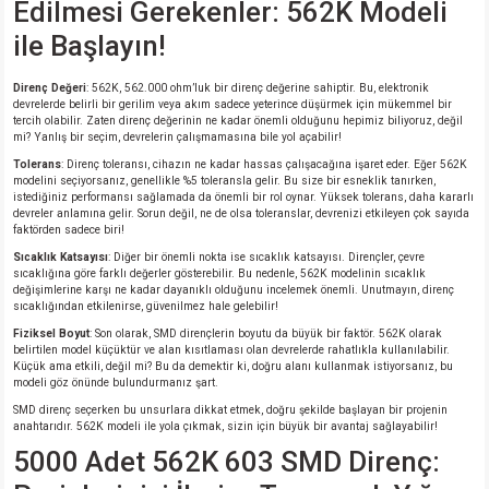
Edilmesi Gerekenler: 562K Modeli
ile Başlayın!
Direnç Değeri
: 562K, 562.000 ohm’luk bir direnç değerine sahiptir. Bu, elektronik
devrelerde belirli bir gerilim veya akım sadece yeterince düşürmek için mükemmel bir
tercih olabilir. Zaten direnç değerinin ne kadar önemli olduğunu hepimiz biliyoruz, değil
mi? Yanlış bir seçim, devrelerin çalışmamasına bile yol açabilir!
Tolerans
: Direnç toleransı, cihazın ne kadar hassas çalışacağına işaret eder. Eğer 562K
modelini seçiyorsanız, genellikle %5 toleransla gelir. Bu size bir esneklik tanırken,
istediğiniz performansı sağlamada da önemli bir rol oynar. Yüksek tolerans, daha kararlı
devreler anlamına gelir. Sorun değil, ne de olsa toleranslar, devrenizi etkileyen çok sayıda
faktörden sadece biri!
Sıcaklık Katsayısı
: Diğer bir önemli nokta ise sıcaklık katsayısı. Dirençler, çevre
sıcaklığına göre farklı değerler gösterebilir. Bu nedenle, 562K modelinin sıcaklık
değişimlerine karşı ne kadar dayanıklı olduğunu incelemek önemli. Unutmayın, direnç
sıcaklığından etkilenirse, güvenilmez hale gelebilir!
Fiziksel Boyut
: Son olarak, SMD dirençlerin boyutu da büyük bir faktör. 562K olarak
belirtilen model küçüktür ve alan kısıtlaması olan devrelerde rahatlıkla kullanılabilir.
Küçük ama etkili, değil mi? Bu da demektir ki, doğru alanı kullanmak istiyorsanız, bu
modeli göz önünde bulundurmanız şart.
SMD direnç seçerken bu unsurlara dikkat etmek, doğru şekilde başlayan bir projenin
anahtarıdır. 562K modeli ile yola çıkmak, sizin için büyük bir avantaj sağlayabilir!
5000 Adet 562K 603 SMD Direnç: