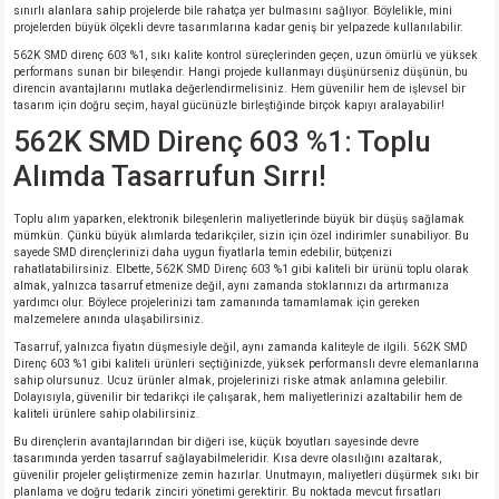
sınırlı alanlara sahip projelerde bile rahatça yer bulmasını sağlıyor. Böylelikle, mini
projelerden büyük ölçekli devre tasarımlarına kadar geniş bir yelpazede kullanılabilir.
isi
562K SMD direnç 603 %1, sıkı kalite kontrol süreçlerinden geçen, uzun ömürlü ve yüksek
performans sunan bir bileşendir. Hangi projede kullanmayı düşünürseniz düşünün, bu
direncin avantajlarını mutlaka değerlendirmelisiniz. Hem güvenilir hem de işlevsel bir
erisi
tasarım için doğru seçim, hayal gücünüzle birleştiğinde birçok kapıyı aralayabilir!
562K SMD Direnç 603 %1: Toplu
releri
Alımda Tasarrufun Sırrı!
P MARKA)
Toplu alım yaparken, elektronik bileşenlerin maliyetlerinde büyük bir düşüş sağlamak
mümkün. Çünkü büyük alımlarda tedarikçiler, sizin için özel indirimler sunabiliyor. Bu
sayede SMD dirençlerinizi daha uygun fiyatlarla temin edebilir, bütçenizi
rahatlatabilirsiniz. Elbette, 562K SMD Direnç 603 %1 gibi kaliteli bir ürünü toplu olarak
almak, yalnızca tasarruf etmenize değil, aynı zamanda stoklarınızı da artırmanıza
yardımcı olur. Böylece projelerinizi tam zamanında tamamlamak için gereken
malzemelere anında ulaşabilirsiniz.
Tasarruf, yalnızca fiyatın düşmesiyle değil, aynı zamanda kaliteyle de ilgili. 562K SMD
Direnç 603 %1 gibi kaliteli ürünleri seçtiğinizde, yüksek performanslı devre elemanlarına
sahip olursunuz. Ucuz ürünler almak, projelerinizi riske atmak anlamına gelebilir.
Dolayısıyla, güvenilir bir tedarikçi ile çalışarak, hem maliyetlerinizi azaltabilir hem de
kaliteli ürünlere sahip olabilirsiniz.
Bu dirençlerin avantajlarından bir diğeri ise, küçük boyutları sayesinde devre
tasarımında yerden tasarruf sağlayabilmeleridir. Kısa devre olasılığını azaltarak,
güvenilir projeler geliştirmenize zemin hazırlar. Unutmayın, maliyetleri düşürmek sıkı bir
planlama ve doğru tedarik zinciri yönetimi gerektirir. Bu noktada mevcut fırsatları