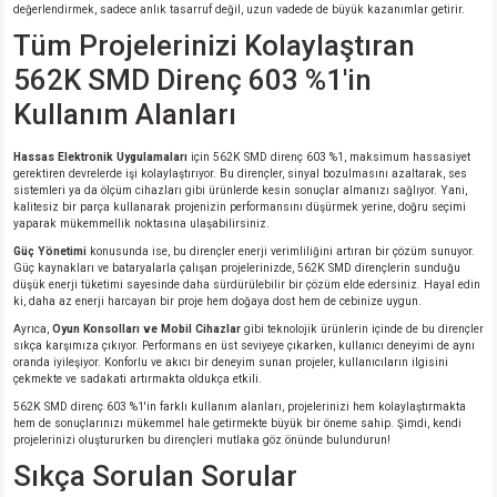
değerlendirmek, sadece anlık tasarruf değil, uzun vadede de büyük kazanımlar getirir.
Tüm Projelerinizi Kolaylaştıran
562K SMD Direnç 603 %1'in
Kullanım Alanları
Hassas Elektronik Uygulamaları
için 562K SMD direnç 603 %1, maksimum hassasiyet
gerektiren devrelerde işi kolaylaştırıyor. Bu dirençler, sinyal bozulmasını azaltarak, ses
sistemleri ya da ölçüm cihazları gibi ürünlerde kesin sonuçlar almanızı sağlıyor. Yani,
kalitesiz bir parça kullanarak projenizin performansını düşürmek yerine, doğru seçimi
yaparak mükemmellik noktasına ulaşabilirsiniz.
Güç Yönetimi
konusunda ise, bu dirençler enerji verimliliğini artıran bir çözüm sunuyor.
Güç kaynakları ve bataryalarla çalışan projelerinizde, 562K SMD dirençlerin sunduğu
düşük enerji tüketimi sayesinde daha sürdürülebilir bir çözüm elde edersiniz. Hayal edin
ki, daha az enerji harcayan bir proje hem doğaya dost hem de cebinize uygun.
Ayrıca,
Oyun Konsolları ve Mobil Cihazlar
gibi teknolojik ürünlerin içinde de bu dirençler
sıkça karşımıza çıkıyor. Performans en üst seviyeye çıkarken, kullanıcı deneyimi de aynı
oranda iyileşiyor. Konforlu ve akıcı bir deneyim sunan projeler, kullanıcıların ilgisini
çekmekte ve sadakati artırmakta oldukça etkili.
562K SMD direnç 603 %1'in farklı kullanım alanları, projelerinizi hem kolaylaştırmakta
hem de sonuçlarınızı mükemmel hale getirmekte büyük bir öneme sahip. Şimdi, kendi
projelerinizi oluştururken bu dirençleri mutlaka göz önünde bulundurun!
Sıkça Sorulan Sorular