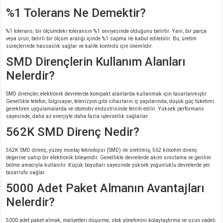
%1 Tolerans Ne Demektir?
%1 tolerans, bir ölçümdeki toleransın %1 seviyesinde olduğunu belirtir. Yani, bir parça
veya ürün, belirli bir ölçüm aralığı içinde %1 sapma ile kabul edilebilir. Bu, üretim
süreçlerinde hassaslık sağlar ve kalite kontrolü için önemlidir.
SMD Dirençlerin Kullanım Alanları
Nelerdir?
SMD dirençler, elektronik devrelerde kompakt alanlarda kullanmak için tasarlanmıştır.
Genellikle telefon, bilgisayar, televizyon gibi cihazların iç yapılarında, düşük güç tüketimi
gerektiren uygulamalarda ve otomotiv endüstrisinde tercih edilir. Yüksek performans
sayesinde, daha az enerjiyle daha fazla işlevsellik sağlarlar.
562K SMD Direnç Nedir?
562K SMD direnç, yüzey montaj teknolojisi (SMD) ile üretilmiş, 562 kiloohm direnç
değerine sahip bir elektronik bileşendir. Genellikle devrelerde akım sınırlama ve gerilim
bölme amacıyla kullanılır. Küçük boyutları sayesinde yüksek yoğunluklu devrelerde yer
tasarrufu sağlar.
5000 Adet Paket Almanın Avantajları
Nelerdir?
5000 adet paket almak, maliyetleri düşürme, stok yönetimini kolaylaştırma ve uzun vadeli