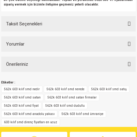
sipariş vermek için bizimle iletişime geçmeniz yeterli olacaktır.
Taksit Seçenekleri
Yorumlar
Önerileriniz
Bu ürüne ilk yorumu siz yapın!
Bu ürünün fiyat bilgisi, resim, ürün açıklamalarında ve diğer konularda
Etiketler :
yetersiz gördüğünüz noktaları öneri formunu kullanarak tarafımıza
Yorum Yaz
iletebilirsiniz.
562k 603 kılıf smd nedir
562k 603 kılıf smd nerede
562k 603 kılıf smd satış
Görüş ve önerileriniz için teşekkür ederiz.
562k 603 kılıf smd satan
562k 603 kılıf smd satan firmalar
562k 603 kılıf smd fiyat
562k 603 kılıf smd dudullu
Ürün resmi kalitesiz, bozuk veya görüntülenemiyor.
562k 603 kılıf smd anadolu yakası
562k 603 kılıf smd ümraniye
Ürün açıklamasında eksik bilgiler bulunuyor.
603 kılıf smd direnç fiyatları en ucuz
Ürün bilgilerinde hatalar bulunuyor.
Ürün fiyatı diğer sitelerden daha pahalı.