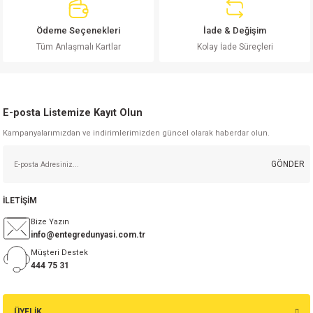
si
ansatör
 Kılıf
Ödeme Seçenekleri
İade & Değişim
si
a Tipi Kondansatör
 Kılıf
Gönder
Tüm Anlaşmalı Kartlar
Kolay İade Süreçleri
risi
Tipi Kondansatör
 Kılıf
si
nsatör
 Kılıf
E-posta Listemize Kayıt Olun
Kampanyalarımızdan ve indirimlerimizden güncel olarak haberdar olun.
si
r 1206 Kılıf
Kılıf
GÖNDER
si
 402 Kılıf
Kılıf
İLETİŞİM
isi
 603 Kılıf
Kılıf
Bize Yazın
info@entegredunyasi.com.tr
si
 805 Kılıf
5W
Müşteri Destek
444 75 31
isi
nsatör
W
ÜYELİK
si
atör
W