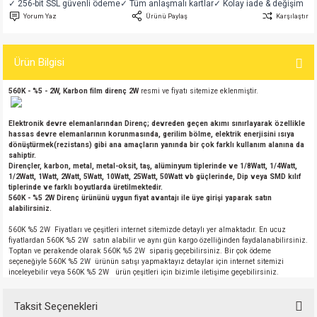
✓ 256-bit SSL güvenli ödeme
✓ Tüm anlaşmalı kartlar
✓ Kolay iade & değişim
si
atör
Serisi
enç 3W
 603 Kılıf
Yorum Yaz
Ürünü Paylaş
Karşılaştır
si
satör
erisi
enç 4W
 603 Kılıf - 25 Adet
Ürün Bilgisi
4 Serisi,27 Serisi,93 Serisi
atör
Serisi
enç 5W
 805 Kılıf
560K - %5 - 2W, Karbon film direnç 2W
resmi ve fiyatı sitemize eklenmiştir.
tör
 Serisi
ç 10W
 805 Kılıf - 25 Adet
Elektronik devre elemanlarından Direnç; devreden geçen akımı sınırlayarak özellikle
hassas devre elemanlarının korunmasında, gerilim bölme, elektrik enerjisini ısıya
dönüştürmek(rezistans) gibi ana amaçların yanında bir çok farklı kullanım alanına da
erisi
atör
erisi
ç 11W
d
sahiptir.
Dirençler, karbon, metal, metal-oksit, taş, alüminyum tiplerinde ve 1/8Watt, 1/4Watt,
1/2Watt, 1Watt, 2Watt, 5Watt, 10Watt, 25Watt, 50Watt vb güçlerinde, Dip veya SMD kılıf
isi
satör
ç 13W
tiplerinde ve farklı boyutlarda üretilmektedir.
560K - %5 2W Direnç ürününü uygun fiyat avantajı ile üye girişi yaparak satın
alabilirsiniz.
isi
atör
ç 14W
560K %5 2W Fiyatları ve çeşitleri internet sitemizde detaylı yer almaktadır. En ucuz
fiyatlardan 560K %5 2W satın alabilir ve aynı gün kargo özelliğinden faydalanabilirsiniz.
Toptan ve perakende olarak 560K %5 2W sipariş geçebilirsiniz. Bir çok ödeme
i
satör
ç 15W
seçeneğiyle 560K %5 2W ürünün satışı yapmaktayız detaylar için internet sitemizi
inceleyebilir veya 560K %5 2W ürün çeşitleri için bizimle iletişime geçebilirsiniz.
isi
atör
ç 17W
iyot
Taksit Seçenekleri