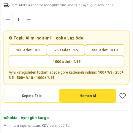
Saat 14:00’ a kadar vereceğiniz tüm siparişler, aynı gün sevk edilir.
md
risi
Klemens 180C
nsatör
erisi
renç %5 2W
Kılıf
risi
Klemens 90C
atör
risi
enç 1/8w
Kılıf
i
satör
risi
enç %1 1/2W
k kapasitör
⚙️ Toplu Alım İndirimi — çok al, az öde
100 adet · %3
250 adet · %5
500 adet · %10
si
atör
risi
enç %1 1/4W
1000 adet · %15
si
tör
risi
renç 1/2W
ad
iyot
Aynı kategoriden toplam adede göre kademeli indirim:
100+ %3 · 250+
%5 · 500+ %10 · 1000+ %15
si
atör
Serisi
renç 10W
isi
satör
Serisi
enç 1W
r 1206 Kılıf
Sepete Ekle
Hemen Al
 Serisi,45 Serisi
atör
Serisi
renç 20W
 1206 Kılıf - 25 Adet
iyot
Stokta · Aynı gün kargo
risi
tör
isi
enç 2W
 402 Kılıf
Minimum sipariş tutarı: KDV dahil 500 TL