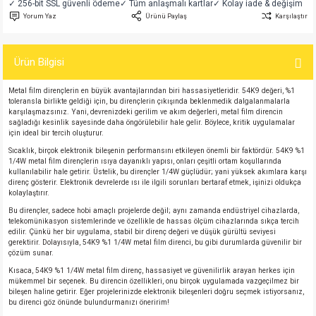
✓ 256-bit SSL güvenli ödeme
✓ Tüm anlaşmalı kartlar
✓ Kolay iade & değişim
si
atör
Serisi
enç 3W
 603 Kılıf
Yorum Yaz
Ürünü Paylaş
Karşılaştır
si
satör
erisi
enç 4W
 603 Kılıf - 25 Adet
Ürün Bilgisi
4 Serisi,27 Serisi,93 Serisi
atör
Serisi
enç 5W
 805 Kılıf
Metal film dirençlerin en büyük avantajlarından biri hassasiyetleridir. 54K9 değeri, %1
toleransla birlikte geldiği için, bu dirençlerin çıkışında beklenmedik dalgalanmalarla
karşılaşmazsınız. Yani, devrenizdeki gerilim ve akım değerleri, metal film direncin
tör
 Serisi
ç 10W
 805 Kılıf - 25 Adet
sağladığı kesinlik sayesinde daha öngörülebilir hale gelir. Böylece, kritik uygulamalar
için ideal bir tercih oluşturur.
Sıcaklık, birçok elektronik bileşenin performansını etkileyen önemli bir faktördür. 54K9 %1
erisi
atör
erisi
ç 11W
d
1/4W metal film dirençlerin ısıya dayanıklı yapısı, onları çeşitli ortam koşullarında
kullanılabilir hale getirir. Üstelik, bu dirençler 1/4W güçlüdür; yani yüksek akımlara karşı
direnç gösterir. Elektronik devrelerde ısı ile ilgili sorunları bertaraf etmek, işinizi oldukça
isi
satör
ç 13W
kolaylaştırır.
Bu dirençler, sadece hobi amaçlı projelerde değil; aynı zamanda endüstriyel cihazlarda,
isi
atör
ç 14W
telekomünikasyon sistemlerinde ve özellikle de hassas ölçüm cihazlarında sıkça tercih
edilir. Çünkü her bir uygulama, stabil bir direnç değeri ve düşük gürültü seviyesi
gerektirir. Dolayısıyla, 54K9 %1 1/4W metal film direnci, bu gibi durumlarda güvenilir bir
çözüm sunar.
i
satör
ç 15W
Kısaca, 54K9 %1 1/4W metal film direnç, hassasiyet ve güvenilirlik arayan herkes için
mükemmel bir seçenek. Bu direncin özellikleri, onu birçok uygulamada vazgeçilmez bir
isi
atör
ç 17W
iyot
bileşen haline getirir. Eğer projelerinizde elektronik bileşenleri doğru seçmek istiyorsanız,
bu direnci göz önünde bulundurmanızı öneririm!