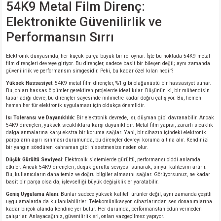
54K9 Metal Film Direnç:
si
nsatörler
ç 25W
od
Elektronikte Güvenilirlik ve
ndansatör
ç 3W
ç
Performansın Sırrı
ver
d Kondansatörler
ç 4W
Elektronik dünyasında, her küçük parça büyük bir rol oynar. İşte bu noktada 54K9 metal
film dirençleri devreye giriyor. Bu dirençler, sadece basit bir bileşen değil; aynı zamanda
güvenilirlik ve performansın simgesidir. Peki, bu kadar özel kılan nedir?
si
ansatör
ç 6W
Yüksek Hassasiyet
: 54K9 metal film dirençler, %1 gibi olağanüstü bir hassasiyet sunar.
Bu, onları hassas ölçümler gerektiren projelerde ideal kılar. Düşünün ki, bir mühendisin
tasarladığı devre, bu dirençler sayesinde milimetre kadar doğru çalışıyor. Bu, hemen
si
Kondansatör
ç 7W
d
hemen her tür elektronik uygulaması için oldukça önemlidir.
Isı Toleransı ve Dayanıklılık
: Bir elektronik devrede, ısı, düşman gibi davranabilir. Ancak
54K9 dirençleri, yüksek sıcaklıklara karşı dayanıklıdır. Metal film yapısı, zararlı sıcaklık
isi
ansatör
ç 8W
dalgalanmalarına karşı ekstra bir koruma sağlar. Yani, bir cihazın içindeki elektronik
parçaların aşırı ısınması durumunda, bu dirençler devreyi koruma altına alır. Kendinizi
bir yangın söndüren kahraman gibi hissetmenize neden olur.
si
ster AXİAL Kondansatör
ç 9W
Düşük Gürültü Seviyesi
: Elektronik sistemlerde gürültü, performansı ciddi anlamda
etkiler. Ancak 54K9 dirençleri, düşük gürültü seviyesi sunarak, sinyal kalitesini artırır.
Bu, kullanıcıların daha temiz ve doğru bilgiler almasını sağlar. Görüyorsunuz, ne kadar
risi
ndansatörler
basit bir parça olsa da, işlevselliği büyük değişiklikler yaratabilir.
Geniş Uygulama Alanı
: Bunlar sadece yüksek kaliteli ürünler değil, aynı zamanda çeşitli
isi
atör
uygulamalarda da kullanılabilirler. Telekomünikasyon cihazlarından ses donanımlarına
kadar birçok alanda kendine yer bulur. Her durumda, performanstan ödün vermeden
çalışırlar. Anlayacağınız, güvenilirlikleri, onları vazgeçilmez yapıyor.