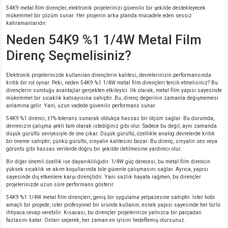
si
ansatör
 Kılıf
54K9 metal film dirençler, elektronik projelerinizi güvenilir bir şekilde destekleyecek
mükemmel bir çözüm sunar. Her projenin arka planda mücadele eden sessiz
kahramanlarıdır.
si
a Tipi Kondansatör
 Kılıf
Neden 54K9 %1 1/4W Metal Film
Direnç Seçmelisiniz?
risi
Tipi Kondansatör
 Kılıf
Elektronik projelerinizde kullanılan dirençlerin kalitesi, devrelerinizin performansında
si
nsatör
 Kılıf
kritik bir rol oynar. Peki, neden 54K9 %1 1/4W metal film dirençleri tercih etmelisiniz? Bu
dirençlerin sunduğu avantajlar gerçekten etkileyici. İlk olarak, metal film yapısı sayesinde
mükemmel bir sıcaklık katsayısına sahiptir. Bu, direnç değerinin zamanla değişmemesi
si
r 1206 Kılıf
Kılıf
anlamına gelir. Yani, uzun vadede güvenilir performans sunar.
54K9 %1 direnci, ±1% tolerans sunarak oldukça hassas bir ölçüm sağlar. Bu durumda,
devrenizin çalışma şekli tam olarak istediğiniz gibi olur. Sadece bu değil, aynı zamanda
si
 402 Kılıf
Kılıf
düşük gürültü seviyesiyle de öne çıkar. Düşük gürültü, özellikle analog devrelerde kritik
bir öneme sahiptir; çünkü gürültü, sinyalin kalitesini bozar. Bu direnç, sinyalin ses veya
görüntü gibi hassas verilerde doğru bir şekilde iletilmesine yardımcı olur.
isi
 603 Kılıf
Kılıf
Bir diğer önemli özellik ise dayanıklılığıdır. 1/4W güç derecesi, bu metal film direncin
yüksek sıcaklık ve akım koşullarında bile güvenle çalışmasını sağlar. Ayrıca, yapısı
sayesinde dış etkenlere karşı dirençlidir. Yani sazlık hayata rağmen, bu dirençler
si
 805 Kılıf
5W
projelerinizde uzun süre performans gösterir.
54K9 %1 1/4W metal film dirençleri, geniş bir uygulama yelpazesine sahiptir. İster hobi
isi
nsatör
W
amaçlı bir projede, ister profesyonel bir üründe kullanın; esnek yapısı sayesinde her türlü
ihtiyaca cevap verebilir. Kısacası, bu dirençler projelerinize yalnızca bir parçadan
fazlasını katar. Onları seçerek, her zaman en iyisini hedeflemiş olursunuz.
si
atör
W