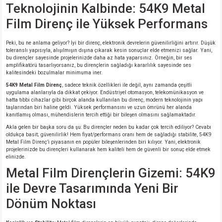
Teknolojinin Kalbinde: 54K9 Metal
Film Direnç ile Yüksek Performans
isi
Peki, bu ne anlama geliyor? İyi bir direnç, elektronik devrelerin güvenilirliğini artırır. Düşük
si
toleranslı yapısıyla, alışılmışın dışına çıkarak kesin sonuçlar elde etmenizi sağlar. Yani,
bu dirençler sayesinde projelerinizde daha az hata yaparsınız. Örneğin, bir ses
amplifikatörü tasarlıyorsanız, bu dirençlerin sağladığı kararlılık sayesinde ses
isi
kalitesindeki bozulmalar minimuma iner.
54K9 Metal Film Direnç
, sadece teknik özellikleri ile değil, aynı zamanda çeşitli
uygulama alanlarıyla da dikkat çekiyor. Endüstriyel otomasyon, telekomünikasyon ve
isi
hatta tıbbi cihazlar gibi birçok alanda kullanılan bu direnç, modern teknolojinin yapı
taşlarından biri haline geldi. Yüksek performansını ve uzun ömrünü her alanda
kanıtlamış olması, mühendislerin tercih ettiği bir bileşen olmasını sağlamaktadır.
risi
Akla gelen bir başka soru da şu: Bu dirençler neden bu kadar çok tercih ediliyor? Cevabı
oldukça basit; güvenilirlik! Hem fiyat/performans oranı hem de sağladığı stabilite, 54K9
Metal Film Direnç’i piyasanın en popüler bileşenlerinden biri kılıyor. Yani, elektronik
risi
projelerinizde bu dirençleri kullanarak hem kaliteli hem de güvenli bir sonuç elde etmek
elinizde.
Metal Film Dirençlerin Gizemi: 54K9
si
ile Devre Tasarımında Yeni Bir
si
Dönüm Noktası
risi