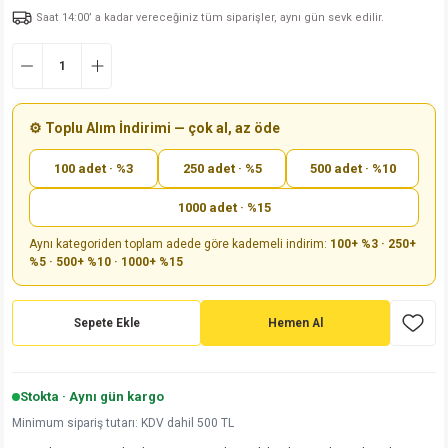
Saat 14:00’ a kadar vereceğiniz tüm siparişler, aynı gün sevk edilir.
md
risi
Klemens 180C
nsatör
erisi
renç %5 2W
Kılıf
risi
Klemens 90C
atör
risi
enç 1/8w
Kılıf
i
satör
risi
enç %1 1/2W
k kapasitör
⚙️ Toplu Alım İndirimi — çok al, az öde
100 adet · %3
250 adet · %5
500 adet · %10
si
atör
risi
enç %1 1/4W
1000 adet · %15
si
tör
risi
renç 1/2W
ad
iyot
Aynı kategoriden toplam adede göre kademeli indirim:
100+ %3 · 250+
%5 · 500+ %10 · 1000+ %15
si
atör
Serisi
renç 10W
isi
satör
Serisi
enç 1W
r 1206 Kılıf
Sepete Ekle
Hemen Al
 Serisi,45 Serisi
atör
Serisi
renç 20W
 1206 Kılıf - 25 Adet
iyot
Stokta · Aynı gün kargo
risi
tör
isi
enç 2W
 402 Kılıf
Minimum sipariş tutarı: KDV dahil 500 TL