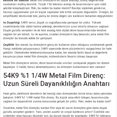
Kesinlik ve Stabilite
: Metal film dirençlerin en büyük avantajı, direnç değerlerinde
sundukları müthiş kesinlik. Yüzde 1’lik tolerans aralığı ile tasarımcıların işini ciddi
şekilde kolaylaştırıyor. Peki, bu neden bu kadar önemli? Basitçe söylemek gerekirse,
isi
hassas uygulamalar için en küçük sapmalar bile kritik sonuçlar doğurabilir. Örneğin, bir
amplifikatör devresinde bile, yanlış bir direnç değeri ses kalitesini tamamen değiştirebilir.
Isı Duyarlılığı
: 54K9 serisi, düşük ısı coğrafyasında parlayan bir yıldız. Yüksek
erisi
sıcaklıklarda bile stabil kalma yeteneği, devrelerinizin uzun ömürlü olmasını sağlıyor.
Düşük gürültü seviyeleri ile de hem analog hem dijital devre tasarımlarında kendine
sağlam bir yer edindi. Isı ile aşınma, sıradan dirençlerin baş belasıdır, ama metal film
releri
dirençler bu konuda adeta bir şampiyon.
Çeşitlilik
: Son olarak, bu dirençlerin geniş bir kullanım alanı olduğunu unutmamak gerek.
Hangi sektörde çalışıyorsanız, 54K9 sayesinde devre çözümleriniz vazgeçilmez bir hale
P MARKA)
gelebilir. Otomotivden telekomünikasyona kadar, her alanda farklı boyut ve değerlerle
karşımıza çıkan metal film dirençler, mühendislerin favorisi olmayı başarıyor.
Metal film dirençlerin atılımı, devre tasarımında sınırları zorlayarak yepyeni bir dönem
başlatıyor. O halde, henüz denemediyseniz, bu dirençleri kullanmanın tam zamanı!
54K9 %1 1/4W Metal Film Direnç:
Uzun Süreli Dayanıklılığın Anahtarı
Hadi gelin, elektronik devrelerin bel kemiği olan dirençlerden birine biraz daha yakından
bakalım: 54K9 %1 1/4W metal film direnç. Bu küçük ama etkili bileşen, tasarımınızda
sağlam bir dayanıklılık sunma konusunda gerçek bir yıldız. Peki, neden bu kadar özel?
Öncelikle, metal film dirençler, karbon film veya tel sarım dirençlere göre daha düşük
gürültü seviyeleri gösterir. Yani, sesleri azaltır ve sinyal kalitesini artırır! Özellikle ses
sistemleri veya hassas ölçümler için, bu durum büyük bir avantajdır. 54K9 %1 toleransı