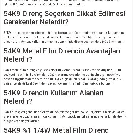
işlevselliği sağlamak için doğru değerlerle kullanılmalıdır.
54K9 Direnç Seçerken Dikkat Edilmesi
Gerekenler Nelerdir?
54K9 direnç seçerken, direnç değerine, toleransa, güç ratingine ve sıcaklık katsayısına
dikkat edilmelidir. Bu faktörler, devre performansını ve güvenliğini etkileyen önemli
unsurlardır. Ayrıca, kullanım amacına uygun tipte direnç seçmek de büyük önem taşır.
54K9 Metal Film Direncin Avantajları
Nelerdir?
54K9 metal film dirençler, yüksek doğruluk oranı, sıcaklık istikrarı ve düşük gürültü
seviyesi ile bilinir. Bu dirençler, düşük tolerans değerlerine sahip olmaları nedeniyle
hassas uygulamalarda tercih edilir. Ayrıca, geniş bir sıcaklık aralığında güvenilirlik
sağlar ve elektriksel özellikleri sayesinde enerji verimliliğine katkıda bulunur.
54K9 Direncin Kullanım Alanları
Nelerdir?
54K9 dirençleri genellikle elektronik devrelerde gerilim bölücüler, akım sınırlayıcılar ve
sinyal işleme uygulamalarında kullanılır. Ayrıca, ölçüm cihazlarında ve farklı elektronik
bileşenlerde de yer alırlar.
54K9 %1 1/4W Metal Film Direnç