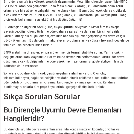
Bir diğer avantajı ise
yüksek sıcaklık dayanımı
dır. Metal film dirençler, genellikle -55°C
ile +155°C arasında çalışabilir. Daha fazla sıcaklık aralığı, kullanıcıların daha zorlu
ortamlarda bile güvenle çalışabilmesine olanak tanır. Bunu düşünecek olursak, yüksek
sıcaklıklarda bile belirli bir işlevsellik sağlamak, kullanıcıların işini kolaylaştırır. Hangi
projelerde kullanmanız gerektiğini hiç düşündünüz mü?
Bu dirençlerin diğer bir özelliği ise,
düşük gürültü
seviyesidir. Metal film teknolojisi
sayesinde, diğer direnç türlerine göre daha az parazit ve daha net bir sinyal sağlar.
Gürültü düzeyinin düşük olması, özellikle hassas ölçümler gerçekleştiren devreler için
büyük önem taşır. Bu da onların laboratuvar uygulamaları ve yüksek frekanslı devrelerde
tercih edilme nedenlerinden biridir.
54K9 metal film dirençler, ayrıca mükemmel bir
termal stabilite
sunar. Yani, sıcaklık
değişimlerine karşı dayanıklıdırlar ve bu da devrenizin performansını artırır. Bir devre
düşünün; sıcaklık değişimlerine göre sürekli aynı performansı gösterebiliyor. Hem de
kaliteden ödün vermeden!
Son olarak, bu dirençlerin
çok çeşitli uygulama alanları
vardır. Otomotiv,
telekomünikasyon, sağlık teknolojileri ve daha birçok sektörde sıkça kullanılmaktadırlar.
Eğer belirli bir uygulama arıyorsanız, bu dirençler aklınıza gelmelidir. Kendinizi
kısıtlamayın; onlarla tüm proje hayallerinizi gerçeğe dönüştürebilirsiniz!
Sıkça Sorulan Sorular
Bu Dirençle Uyumlu Devre Elemanları
Hangileridir?
Bu dirençle uyumlu devre elemanları arasında kondansatörler, bobinler, diyotlar ve
transistörler bulunmaktadır. Bu elemanlar, dirençle birlikte belirli devre tasarımı ve