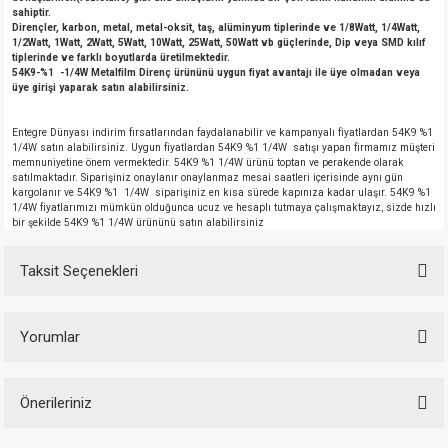
sahiptir.
Dirençler, karbon, metal, metal-oksit, taş, alüminyum tiplerinde ve 1/8Watt, 1/4Watt,
1/2Watt, 1Watt, 2Watt, 5Watt, 10Watt, 25Watt, 50Watt vb güçlerinde, Dip veya SMD kılıf
tiplerinde ve farklı boyutlarda üretilmektedir.
54K9-%1 -1/4W Metalfilm Direnç ürününü uygun fiyat avantajı ile üye olmadan veya
üye girişi yaparak satın alabilirsiniz.
Entegre Dünyası indirim fırsatlarından faydalanabilir ve kampanyalı fiyatlardan 54K9 %1
1/4W satın alabilirsiniz. Uygun fiyatlardan 54K9 %1 1/4W satışı yapan firmamız müşteri
memnuniyetine önem vermektedir. 54K9 %1 1/4W ürünü toptan ve perakende olarak
satılmaktadır. Siparişiniz onaylanır onaylanmaz mesai saatleri içerisinde aynı gün
kargolanır ve 54K9 %1 1/4W siparişiniz en kısa sürede kapınıza kadar ulaşır. 54K9 %1
1/4W fiyatlarımızı mümkün olduğunca ucuz ve hesaplı tutmaya çalışmaktayız, sizde hızlı
bir şekilde 54K9 %1 1/4W ürününü satın alabilirsiniz
Taksit Seçenekleri
Yorumlar
Önerileriniz
Bu ürüne ilk yorumu siz yapın!
Bu ürünün fiyat bilgisi, resim, ürün açıklamalarında ve diğer konularda