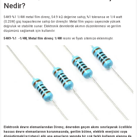
Nedir?
54K9 %1 1/4W metal film direnç, 54.9 kΩ değerine sahip, %1 toleransa ve 1/4 watt
(0.25W) güç kapasitesine sahip bir dirençtir. Metal film yapısı sayesinde yüksek
doğruluk ve stabilite sunar. Elektronik devrelerde akımın düzenlenmesi ve gerilim
düşümünü sağlamak için kullanılır.
54K9-%1 -1/4W, Metal film direnç 1/4W
resmi ve fiyatı sitemize eklenmiştir.
Elektronik devre elemanlarından Direnç; devreden geçen akımı sınırlayarak özellikle
hassas devre elemanlarının korunmasında, gerilim bölme, elektrik enerjisini ısıya
dönüştürmek(rezistans) gibi ana amaçların yanında bir çok farklı kullanım alanına da