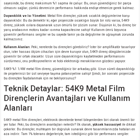
sayesinde, bu direnç maksimum %1 sapma ile çalışır. Bu, onun güvendiğiniz bir parça
olmasını sağlar; çünkü devrenizin performansı hakkında endişe etmenize gerek kalmaz.
Dayanıklılık ve Isı Yönetimi
: Metal film dirençler, yüksek sıcaklık değişimlerine karşı
dayanıklıdır. Bu da demektir ki, eğer projenizde sıcaklığın büyük bir rolü varsa, 54K9
direnç, yüksek ısılara dayanarak uzun ömürlü bir çözüm sunar. Düşünün ki, bu direnç bir
yarış arabasının motoru kadar ısınma kapasitesine sahip! Kullanım ömrü boyunca
güvenilir performans sergiler ve bu sayede tamir ya da değiştirme ile uğraşmak zorunda
kalmazsınız.
Kullanım Alanları
: Peki, nerelerde bu dirençleri görebiliriz? İster bir amplifikatör tasarlıyor
olun, ister hassas ölçüm cihazları için devre kuruyor olun, 54K9 direnç döngülerinizde
güvenilir bir ortak olacaktır. Uzun süre dayanıklılığını kaybetmeden performansını
sürdürmesi, onu profesyonellerin ve hobi elektroniği meraklılarının gözdesi yapıyor.
54K9 %1 1/4W metal film direnç, güvendiğiniz bir arkadaş gibi. Uzun süreli dayanıklılığı
ile projelerinizi bir üst seviyeye taşıma potansiyeline sahip! Şimdi, bir sonraki projenizde
bu dirençten faydalanmak için ne bekliyorsunuz?
Teknik Detaylar: 54K9 Metal Film
Dirençlerin Avantajları ve Kullanım
Alanları
54K9 metal film dirençleri, elektronik devrelerde temel bileşenlerden biri olarak önemli bir
yer tutar. Peki, bu dirençlerin avantajları nelerdir? İlk olarak,
yüksek hassasiyet
ile dikkat
çekerler. Bu dirençler, muhteşem bir doğruluk sunarak devre tasarımlarınızda hataları en
aza indirir. Tam 1% tolerans değerleriyle, tam istediğiniz gibi bir performans sergiler.