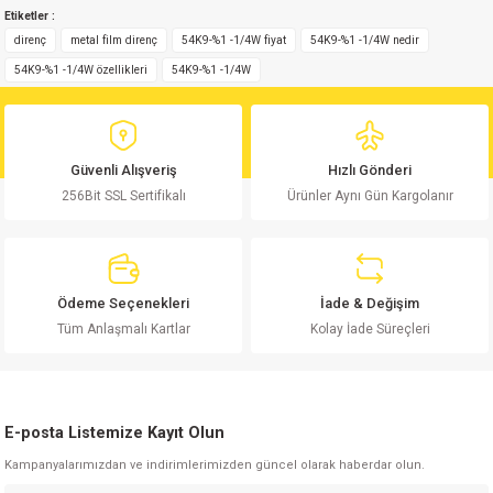
Etiketler :
yetersiz gördüğünüz noktaları öneri formunu kullanarak tarafımıza
Yorum Yaz
iletebilirsiniz.
direnç
metal film direnç
54K9-%1 -1/4W fiyat
54K9-%1 -1/4W nedir
Görüş ve önerileriniz için teşekkür ederiz.
54K9-%1 -1/4W özellikleri
54K9-%1 -1/4W
Ürün resmi kalitesiz, bozuk veya görüntülenemiyor.
Ürün açıklamasında eksik bilgiler bulunuyor.
Güvenli Alışveriş
Hızlı Gönderi
Ürün bilgilerinde hatalar bulunuyor.
256Bit SSL Sertifikalı
Ürünler Aynı Gün Kargolanır
Ürün fiyatı diğer sitelerden daha pahalı.
Bu ürüne benzer farklı alternatifler olmalı.
Ödeme Seçenekleri
İade & Değişim
Tüm Anlaşmalı Kartlar
Kolay İade Süreçleri
Gönder
E-posta Listemize Kayıt Olun
Kampanyalarımızdan ve indirimlerimizden güncel olarak haberdar olun.