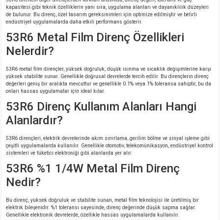
kapasitesi gibi teknik özelliklerin yanı sıra, uygulama alanları ve dayanıklılık düzeyleri
de bulunur. Bu direnç, özel tasarım gereksinimleri için optimize edilmiştir ve belirli
endüstriyel uygulamalarda daha etkili performans gösterir.
53R6 Metal Film Direnç Özellikleri
Nelerdir?
53R6 metal film dirençler, yüksek doğruluk, düşük ısınma ve sıcaklık değişimlerine karşı
yüksek stabilite sunar. Genellikle doğrusal devrelerde tercih edilir. Bu dirençlerin direnç
değerleri geniş bir aralıkta mevcuttur ve genellikle 0.1% veya 1% toleransa sahiptir, bu da
onları hassas uygulamalar için ideal kılar.
53R6 Direnç Kullanım Alanları Hangi
Alanlardır?
53R6 dirençleri, elektrik devrelerinde akım sınırlama, gerilim bölme ve sinyal işleme gibi
çeşitli uygulamalarda kullanılır. Genellikle otomotiv, telekomünikasyon, endüstriyel kontrol
sistemleri ve tüketici elektroniği gibi alanlarda yer alır.
53R6 %1 1/4W Metal Film Direnç
Nedir?
Bu direnç, yüksek doğruluk ve stabilite sunan, metal film teknolojisi ile üretilmiş bir
elektrik bileşenidir. %1 toleransı sayesinde, direnç değerinde düşük sapma sağlar.
Genellikle elektronik devrelerde, özellikle hassas uygulamalarda kullanılır.