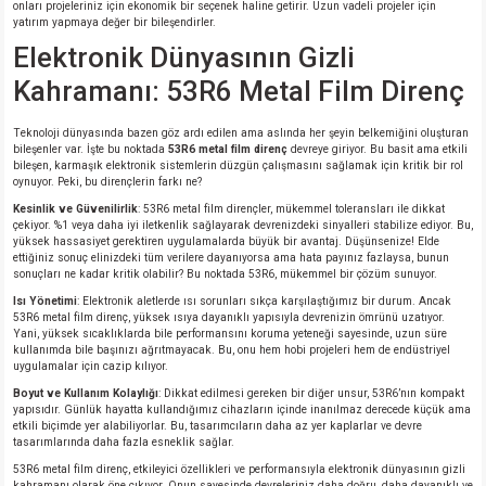
onları projeleriniz için ekonomik bir seçenek haline getirir. Uzun vadeli projeler için
si
nsatörler
ç 25W
od
yatırım yapmaya değer bir bileşendirler.
Elektronik Dünyasının Gizli
ndansatör
ç 3W
ç
Kahramanı: 53R6 Metal Film Direnç
ver
d Kondansatörler
ç 4W
Teknoloji dünyasında bazen göz ardı edilen ama aslında her şeyin belkemiğini oluşturan
bileşenler var. İşte bu noktada
53R6 metal film direnç
devreye giriyor. Bu basit ama etkili
bileşen, karmaşık elektronik sistemlerin düzgün çalışmasını sağlamak için kritik bir rol
si
ansatör
ç 6W
oynuyor. Peki, bu dirençlerin farkı ne?
Kesinlik ve Güvenilirlik
: 53R6 metal film dirençler, mükemmel toleransları ile dikkat
çekiyor. %1 veya daha iyi iletkenlik sağlayarak devrenizdeki sinyalleri stabilize ediyor. Bu,
si
Kondansatör
ç 7W
d
yüksek hassasiyet gerektiren uygulamalarda büyük bir avantaj. Düşünsenize! Elde
ettiğiniz sonuç elinizdeki tüm verilere dayanıyorsa ama hata payınız fazlaysa, bunun
sonuçları ne kadar kritik olabilir? Bu noktada 53R6, mükemmel bir çözüm sunuyor.
isi
ansatör
ç 8W
Isı Yönetimi
: Elektronik aletlerde ısı sorunları sıkça karşılaştığımız bir durum. Ancak
53R6 metal film direnç, yüksek ısıya dayanıklı yapısıyla devrenizin ömrünü uzatıyor.
si
ster AXİAL Kondansatör
ç 9W
Yani, yüksek sıcaklıklarda bile performansını koruma yeteneği sayesinde, uzun süre
kullanımda bile başınızı ağrıtmayacak. Bu, onu hem hobi projeleri hem de endüstriyel
uygulamalar için cazip kılıyor.
risi
ndansatörler
Boyut ve Kullanım Kolaylığı
: Dikkat edilmesi gereken bir diğer unsur, 53R6’nın kompakt
yapısıdır. Günlük hayatta kullandığımız cihazların içinde inanılmaz derecede küçük ama
etkili biçimde yer alabiliyorlar. Bu, tasarımcıların daha az yer kaplarlar ve devre
isi
atör
tasarımlarında daha fazla esneklik sağlar.
53R6 metal film direnç, etkileyici özellikleri ve performansıyla elektronik dünyasının gizli
kahramanı olarak öne çıkıyor. Onun sayesinde devreleriniz daha doğru, daha dayanıklı ve