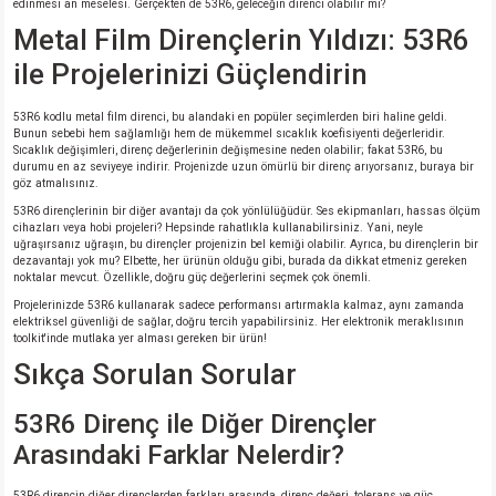
edinmesi an meselesi. Gerçekten de 53R6, geleceğin direnci olabilir mi?
Metal Film Dirençlerin Yıldızı: 53R6
isi
ile Projelerinizi Güçlendirin
erisi
53R6 kodlu metal film direnci, bu alandaki en popüler seçimlerden biri haline geldi.
Bunun sebebi hem sağlamlığı hem de mükemmel sıcaklık koefisiyenti değerleridir.
Sıcaklık değişimleri, direnç değerlerinin değişmesine neden olabilir; fakat 53R6, bu
releri
durumu en az seviyeye indirir. Projenizde uzun ömürlü bir direnç arıyorsanız, buraya bir
göz atmalısınız.
P MARKA)
53R6 dirençlerinin bir diğer avantajı da çok yönlülüğüdür. Ses ekipmanları, hassas ölçüm
cihazları veya hobi projeleri? Hepsinde rahatlıkla kullanabilirsiniz. Yani, neyle
uğraşırsanız uğraşın, bu dirençler projenizin bel kemiği olabilir. Ayrıca, bu dirençlerin bir
dezavantajı yok mu? Elbette, her ürünün olduğu gibi, burada da dikkat etmeniz gereken
noktalar mevcut. Özellikle, doğru güç değerlerini seçmek çok önemli.
Projelerinizde 53R6 kullanarak sadece performansı artırmakla kalmaz, aynı zamanda
elektriksel güvenliği de sağlar, doğru tercih yapabilirsiniz. Her elektronik meraklısının
toolkit'inde mutlaka yer alması gereken bir ürün!
Sıkça Sorulan Sorular
53R6 Direnç ile Diğer Dirençler
Arasındaki Farklar Nelerdir?
53R6 direncin diğer dirençlerden farkları arasında, direnç değeri, tolerans ve güç