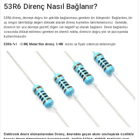
53R6 Direnç Nasıl Bağlanır?
53R6 direnç, devreye doğru bir şekilde bağlanması gereken bir bileşendir. Bağlarken, bir
uç rengin belirlediği değeri dikkate alarak direnç kıymetini belirlemelisiniz. Genelde,
direncin bir ucu devreye pozitif, diğeri ise negatif uç olarak bağlanır. Devre bağlantısı
sırasında dikkat edilmesi gereken en önemli nokta, direncin doğru yön ve pozisyonda
kullanılmasıdır.
53R6-%1 -1/4W, Metal film direnç 1/4W
resmi ve fiyatı sitemize eklenmiştir.
Elektronik devre elemanlarından Direnç; devreden geçen akımı sınırlayarak özellikle
hassas devre elemanlarının korunmasında, gerilim bölme, elektrik enerjisini ısıya