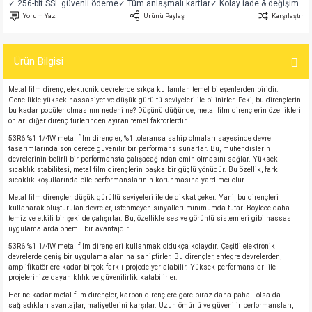
✓ 256-bit SSL güvenli ödeme
✓ Tüm anlaşmalı kartlar
✓ Kolay iade & değişim
si
atör
Serisi
enç 3W
 603 Kılıf
Yorum Yaz
Ürünü Paylaş
Karşılaştır
si
satör
erisi
enç 4W
 603 Kılıf - 25 Adet
Ürün Bilgisi
4 Serisi,27 Serisi,93 Serisi
atör
Serisi
enç 5W
 805 Kılıf
Metal film direnç, elektronik devrelerde sıkça kullanılan temel bileşenlerden biridir.
Genellikle yüksek hassasiyet ve düşük gürültü seviyeleri ile bilinirler. Peki, bu dirençlerin
bu kadar popüler olmasının nedeni ne? Düşünüldüğünde, metal film dirençlerin özellikleri
tör
 Serisi
ç 10W
 805 Kılıf - 25 Adet
onları diğer direnç türlerinden ayıran temel faktörlerdir.
53R6 %1 1/4W metal film dirençler, %1 toleransa sahip olmaları sayesinde devre
tasarımlarında son derece güvenilir bir performans sunarlar. Bu, mühendislerin
erisi
atör
erisi
ç 11W
d
devrelerinin belirli bir performansta çalışacağından emin olmasını sağlar. Yüksek
sıcaklık stabilitesi, metal film dirençlerin başka bir güçlü yönüdür. Bu özellik, farklı
sıcaklık koşullarında bile performanslarının korunmasına yardımcı olur.
isi
satör
ç 13W
Metal film dirençler, düşük gürültü seviyeleri ile de dikkat çeker. Yani, bu dirençleri
kullanarak oluşturulan devreler, istenmeyen sinyalleri minimumda tutar. Böylece daha
isi
atör
ç 14W
temiz ve etkili bir şekilde çalışırlar. Bu, özellikle ses ve görüntü sistemleri gibi hassas
uygulamalarda önemli bir avantajdır.
53R6 %1 1/4W metal film dirençleri kullanmak oldukça kolaydır. Çeşitli elektronik
i
satör
ç 15W
devrelerde geniş bir uygulama alanına sahiptirler. Bu dirençler, entegre devrelerden,
amplifikatörlere kadar birçok farklı projede yer alabilir. Yüksek performansları ile
projelerinize dayanıklılık ve güvenilirlik katabilirler.
isi
atör
ç 17W
iyot
Her ne kadar metal film dirençler, karbon dirençlere göre biraz daha pahalı olsa da
sağladıkları avantajlar, maliyetlerini karşılar. Uzun ömürlü ve güvenilir performansları,