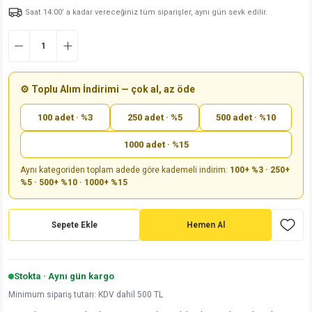
Saat 14:00’ a kadar vereceğiniz tüm siparişler, aynı gün sevk edilir.
md
risi
Klemens 180C
nsatör
erisi
renç %5 2W
Kılıf
risi
Klemens 90C
atör
risi
enç 1/8w
Kılıf
i
satör
risi
enç %1 1/2W
k kapasitör
⚙️ Toplu Alım İndirimi — çok al, az öde
100 adet · %3
250 adet · %5
500 adet · %10
si
atör
risi
enç %1 1/4W
1000 adet · %15
si
tör
risi
renç 1/2W
ad
iyot
Aynı kategoriden toplam adede göre kademeli indirim:
100+ %3 · 250+
%5 · 500+ %10 · 1000+ %15
si
atör
Serisi
renç 10W
isi
satör
Serisi
enç 1W
r 1206 Kılıf
Sepete Ekle
Hemen Al
 Serisi,45 Serisi
atör
Serisi
renç 20W
 1206 Kılıf - 25 Adet
iyot
Stokta · Aynı gün kargo
risi
tör
isi
enç 2W
 402 Kılıf
Minimum sipariş tutarı: KDV dahil 500 TL