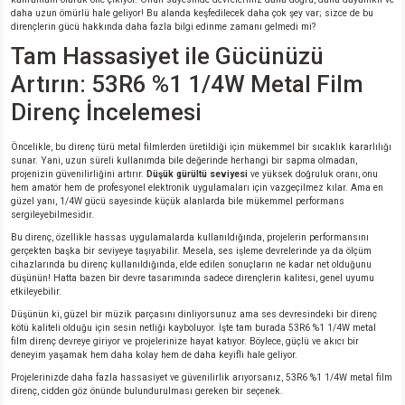
si
ansatör
 Kılıf
daha uzun ömürlü hale geliyor! Bu alanda keşfedilecek daha çok şey var; sizce de bu
dirençlerin gücü hakkında daha fazla bilgi edinme zamanı gelmedi mi?
Tam Hassasiyet ile Gücünüzü
si
a Tipi Kondansatör
 Kılıf
Artırın: 53R6 %1 1/4W Metal Film
risi
Tipi Kondansatör
 Kılıf
Direnç İncelemesi
si
nsatör
 Kılıf
Öncelikle, bu direnç türü metal filmlerden üretildiği için mükemmel bir sıcaklık kararlılığı
sunar. Yani, uzun süreli kullanımda bile değerinde herhangi bir sapma olmadan,
projenizin güvenilirliğini artırır.
Düşük gürültü seviyesi
ve yüksek doğruluk oranı, onu
si
r 1206 Kılıf
Kılıf
hem amatör hem de profesyonel elektronik uygulamaları için vazgeçilmez kılar. Ama en
güzel yanı, 1/4W gücü sayesinde küçük alanlarda bile mükemmel performans
sergileyebilmesidir.
si
 402 Kılıf
Kılıf
Bu direnç, özellikle hassas uygulamalarda kullanıldığında, projelerin performansını
gerçekten başka bir seviyeye taşıyabilir. Mesela, ses işleme devrelerinde ya da ölçüm
cihazlarında bu direnç kullanıldığında, elde edilen sonuçların ne kadar net olduğunu
isi
 603 Kılıf
Kılıf
düşünün! Hatta bazen bir devre tasarımında sadece dirençlerin kalitesi, genel uyumu
etkileyebilir.
Düşünün ki, güzel bir müzik parçasını dinliyorsunuz ama ses devresindeki bir direnç
si
 805 Kılıf
5W
kötü kaliteli olduğu için sesin netliği kayboluyor. İşte tam burada 53R6 %1 1/4W metal
film direnç devreye giriyor ve projelerinize hayat katıyor. Böylece, güçlü ve akıcı bir
deneyim yaşamak hem daha kolay hem de daha keyifli hale geliyor.
isi
nsatör
W
Projelerinizde daha fazla hassasiyet ve güvenilirlik arıyorsanız, 53R6 %1 1/4W metal film
direnç, cidden göz önünde bulundurulması gereken bir seçenek.
si
atör
W