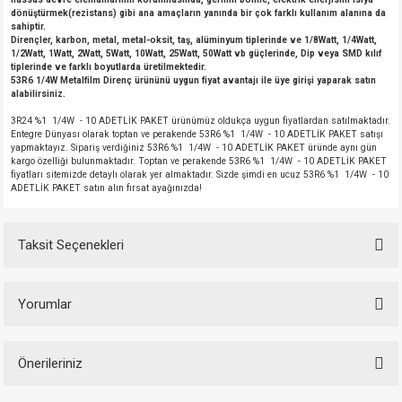
dönüştürmek(rezistans) gibi ana amaçların yanında bir çok farklı kullanım alanına da
sahiptir.
Dirençler, karbon, metal, metal-oksit, taş, alüminyum tiplerinde ve 1/8Watt, 1/4Watt,
1/2Watt, 1Watt, 2Watt, 5Watt, 10Watt, 25Watt, 50Watt vb güçlerinde, Dip veya SMD kılıf
tiplerinde ve farklı boyutlarda üretilmektedir.
53R6 1/4W Metalfilm Direnç ürününü uygun fiyat avantajı ile üye girişi yaparak satın
alabilirsiniz.
3R24 %1 1/4W - 10 ADETLİK PAKET ürünümüz oldukça uygun fiyatlardan satılmaktadır.
Entegre Dünyası olarak toptan ve perakende 53R6 %1 1/4W - 10 ADETLİK PAKET satışı
yapmaktayız. Sipariş verdiğiniz 53R6 %1 1/4W - 10 ADETLİK PAKET üründe aynı gün
kargo özelliği bulunmaktadır. Toptan ve perakende 53R6 %1 1/4W - 10 ADETLİK PAKET
fiyatları sitemizde detaylı olarak yer almaktadır. Sizde şimdi en ucuz 53R6 %1 1/4W - 10
ADETLİK PAKET satın alın fırsat ayağınızda!
Taksit Seçenekleri
Yorumlar
Önerileriniz
Bu ürüne ilk yorumu siz yapın!
Bu ürünün fiyat bilgisi, resim, ürün açıklamalarında ve diğer konularda