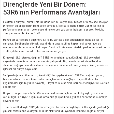
Dirençlerde Yeni Bir Dönem:
53R6'nın Performans Avantajları
isi
Elektronik dünyası, sürekli olarak daha verimli ve yenilikçi bileşenlerin peşinde koşuyor.
si
Dirençler, bu bileşenlerin belki de en temelidir. İşte karşınızda 53R6! Çünkü 53R6’nın
performans avantajları, geleneksel dirençlerden çok daha fazlasını sunuyor. Peki, bu
dirençler neden bu kadar özel?
isi
Hayatı bir yarış olarak düşünün; 53R6, bu yarışta diğer dirençlerden daha az ısı ile
yarışıyor. Bu dirençler, yüksek sıcaklıklara dayanabilme kapasitesi sayesinde, aşırı
ısınma sorunlarını ortadan kaldırıyor. Elektronik sistemlerinizdeki performansı artıran bu
isi
özellik, daha uzun ömürlü cihazlar anlamına geliyor.
Kimse gürültü istemez, değil mi? 53R6 ile tanıştığınızda, düşük gürültü seviyeleri
sayesinde devre tasarımlarınız sessiz çalışacak. Bu, hem daha net sinyaller elde
risi
etmenizi sağlıyor hem de kullanıcı deneyimini mükemmel hale getiriyor. Yani, sessiz ve
işlevsel bir dünya hayal edin!
risi
Sahip olduğunuz cihazların güvenilirliği her şeyden önemli. 53R6’nın sağlam yapısı,
beklenmedik arızalara karşı daha dirençli olmasını sağlıyor. Bu, özellikle kritik
uygulamalar için büyük bir avantaj. Hayal edin; cihazınız sorunsuz çalışıyor ve işleriniz
si
aksamıyor!
Biliyoruz ki, yer kıymetli! 53R6’nın kompakt tasarımı, tasarımı kolaylaştırıyor ve alan
verimliliğini artırıyor. Küçük alanlarda bile çalışabilirken, yüksek performans sunmaya
si
devam ediyor.
Tüm bu özellikleriyle 53R6, dirençlerde yeni bir dönem başlatıyor. Yıllar içinde gösterdiği
yüksek performans ve dayanıklılık ile elektronik dünyasında kendine sağlam bir yer
risi