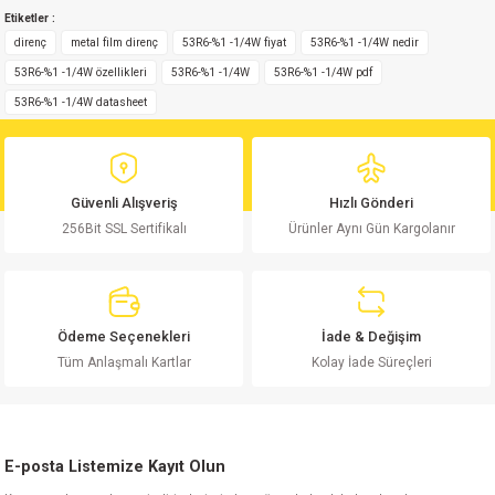
Etiketler :
yetersiz gördüğünüz noktaları öneri formunu kullanarak tarafımıza
Yorum Yaz
iletebilirsiniz.
direnç
metal film direnç
53R6-%1 -1/4W fiyat
53R6-%1 -1/4W nedir
Görüş ve önerileriniz için teşekkür ederiz.
53R6-%1 -1/4W özellikleri
53R6-%1 -1/4W
53R6-%1 -1/4W pdf
53R6-%1 -1/4W datasheet
Ürün resmi kalitesiz, bozuk veya görüntülenemiyor.
Ürün açıklamasında eksik bilgiler bulunuyor.
Ürün bilgilerinde hatalar bulunuyor.
Güvenli Alışveriş
Hızlı Gönderi
Ürün fiyatı diğer sitelerden daha pahalı.
256Bit SSL Sertifikalı
Ürünler Aynı Gün Kargolanır
Bu ürüne benzer farklı alternatifler olmalı.
Ödeme Seçenekleri
İade & Değişim
Tüm Anlaşmalı Kartlar
Kolay İade Süreçleri
Gönder
E-posta Listemize Kayıt Olun