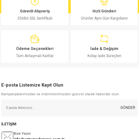
si
ansatör
 Kılıf
Ürün fiyatı diğer sitelerden daha pahalı.
Güvenli Alışveriş
Hızlı Gönderi
Bu ürüne benzer farklı alternatifler olmalı.
si
a Tipi Kondansatör
 Kılıf
256Bit SSL Sertifikalı
Ürünler Aynı Gün Kargolanır
risi
Tipi Kondansatör
 Kılıf
si
nsatör
 Kılıf
Ödeme Seçenekleri
İade & Değişim
Gönder
Tüm Anlaşmalı Kartlar
Kolay İade Süreçleri
si
r 1206 Kılıf
Kılıf
si
 402 Kılıf
Kılıf
E-posta Listemize Kayıt Olun
isi
 603 Kılıf
Kılıf
Kampanyalarımızdan ve indirimlerimizden güncel olarak haberdar olun.
GÖNDER
si
 805 Kılıf
5W
isi
nsatör
W
İLETİŞİM
Bize Yazın
si
atör
W