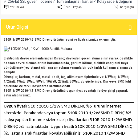
✓ 256-bit SSL güvenli ödeme
✓ Tüm anlaşmalı kartlar
✓ Kolay iade & değişim
si
atör
Serisi
enç 3W
 603 Kılıf
Yorum Yaz
Ürünü Paylaş
Karşılaştır
si
satör
erisi
enç 4W
 603 Kılıf - 25 Adet
Ürün Bilgisi
4 Serisi,27 Serisi,93 Serisi
atör
Serisi
enç 5W
 805 Kılıf
510R 1/2W 2010-%5 SMD Direnç
ürünün resmi ve fiyatı sitemize eklenmiştir.
tör
 Serisi
ç 10W
 805 Kılıf - 25 Adet
Elektronik devre elemanlarından Direnç; devreden geçen akımı sınırlayarak özellikle
hassas devre elemanlarının korunmasında, gerilim bölme, elektrik enerjisini ısıya
erisi
atör
erisi
ç 11W
d
dönüştürmek(rezistans) gibi ana amaçların yanında bir çok farklı kullanım alanına da
sahiptir.
Dirençler, karbon, metal, metal-oksit, taş, alüminyum tiplerinde ve 1/8Watt, 1/4Watt,
isi
satör
ç 13W
1/2Watt, 1Watt, 2Watt, 5Watt, 10Watt, 25Watt, 50Watt vb güçlerinde, Dip veya SMD kılıf
tiplerinde ve farklı boyutlarda üretilmektedir.
510R 1/2W 2010-%5 SMD Direnç ürününü uygun fiyat avantajı ile üye girişi yaparak
satın alabilirsiniz.
isi
atör
ç 14W
Uygun fiyatlı 510R 2010 1/2W SMD DİRENÇ %5 ürünü internet
i
satör
ç 15W
sitemizde! Perakende veya toptan 510R 2010 1/2W SMD DİRENÇ %5
satışı yapılan firmamız sizlere cazip fiyatlardan 510R 2010 1/2W SMD
DİRENÇ %5 satmaktadır. Uygun fiyatlı 510R 2010 1/2W SMD DİRENÇ
isi
atör
ç 17W
iyot
%5 satın alarak fırsatları kovalayabilirsiniz. 510R 2010 1/2W SMD