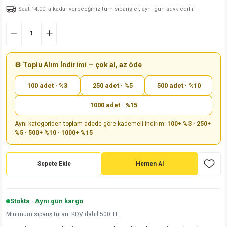
Saat 14:00’ a kadar vereceğiniz tüm siparişler, aynı gün sevk edilir.
md
risi
Klemens 180C
nsatör
erisi
renç %5 2W
Kılıf
risi
Klemens 90C
atör
risi
enç 1/8w
Kılıf
i
satör
risi
enç %1 1/2W
k kapasitör
⚙️ Toplu Alım İndirimi — çok al, az öde
100 adet · %3
250 adet · %5
500 adet · %10
si
atör
risi
enç %1 1/4W
1000 adet · %15
si
tör
risi
renç 1/2W
ad
iyot
Aynı kategoriden toplam adede göre kademeli indirim:
100+ %3 · 250+
%5 · 500+ %10 · 1000+ %15
si
atör
Serisi
renç 10W
isi
satör
Serisi
enç 1W
r 1206 Kılıf
Sepete Ekle
Hemen Al
 Serisi,45 Serisi
atör
Serisi
renç 20W
 1206 Kılıf - 25 Adet
iyot
Stokta · Aynı gün kargo
risi
tör
isi
enç 2W
 402 Kılıf
Minimum sipariş tutarı: KDV dahil 500 TL