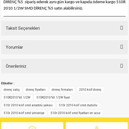
DİRENÇ %5 sipariş ederek aynı gün kargo ve kapıda ödeme kargo 510R
si
nsatörler
ç 25W
od
2010 1/2W SMD DİRENÇ %5 satın alabilirsiniz.
ndansatör
ç 3W
ç
Taksit Seçenekleri
ver
d Kondansatörler
ç 4W
si
ansatör
ç 6W
Yorumlar
si
Kondansatör
ç 7W
d
Önerileriniz
Bu ürüne ilk yorumu siz yapın!
isi
ansatör
ç 8W
Bu ürünün fiyat bilgisi, resim, ürün açıklamalarında ve diğer konularda
Etiketler :
yetersiz gördüğünüz noktaları öneri formunu kullanarak tarafımıza
Yorum Yaz
si
ster AXİAL Kondansatör
ç 9W
iletebilirsiniz.
direnç satış
direnç fiyatları
direnç firmaları
2010 kılıf direnç
Görüş ve önerileriniz için teşekkür ederiz.
510R2010 %5 1/2W
510R2010 %5 1/2W fiyat
risi
ndansatörler
510r 2010 kılıf smd anadolu yakası
510r 2010 kılıf smd dudullu
Ürün resmi kalitesiz, bozuk veya görüntülenemiyor.
510r 2010 kılıf smd ümraniye
510r-2010 kılıf smd fiyatları en ucuz
isi
atör
Ürün açıklamasında eksik bilgiler bulunuyor.
Ürün bilgilerinde hatalar bulunuyor.