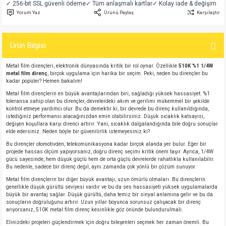
✓ 256-bit SSL güvenli ödeme
✓ Tüm anlaşmalı kartlar
✓ Kolay iade & değişim
si
atör
Serisi
enç 3W
 603 Kılıf
Yorum Yaz
Ürünü Paylaş
Karşılaştır
si
satör
erisi
enç 4W
 603 Kılıf - 25 Adet
Ürün Bilgisi
4 Serisi,27 Serisi,93 Serisi
atör
Serisi
enç 5W
 805 Kılıf
Metal film dirençleri, elektronik dünyasında kritik bir rol oynar. Özellikle
510K %1 1/4W
metal film direnç
, birçok uygulama için harika bir seçim. Peki, neden bu dirençler bu
kadar popüler? Hemen bakalım!
tör
 Serisi
ç 10W
 805 Kılıf - 25 Adet
Metal film dirençlerin en büyük avantajlarından biri, sağladığı yüksek hassasiyet. %1
toleransa sahip olan bu dirençler, devrelerdeki akım ve gerilimi mükemmel bir şekilde
erisi
atör
erisi
ç 11W
d
kontrol etmeye yardımcı olur. Bu da demektir ki, bir devrede bu direnç kullanıldığında,
istediğiniz performansı alacağınızdan emin olabilirsiniz. Düşük sıcaklık katsayısı,
değişen koşullara karşı direnci artırır. Yani, sıcaklık dalgalandığında bile doğru sonuçlar
elde edersiniz. Neden böyle bir güvenilirlik istemeyesiniz ki?
isi
satör
ç 13W
Bu dirençler otomotivden, telekomünikasyona kadar birçok alanda yer bulur. Eğer bir
projede hassas ölçüm yapıyorsanız, doğru direnç seçimi kritik önem taşır. Ayrıca, 1/4W
isi
atör
ç 14W
gücü sayesinde, hem düşük güçlü hem de orta güçlü devrelerde rahatlıkla kullanılabilir.
Bu nedenle, sadece bir direnç değil, aynı zamanda çok yönlü bir çözüm sunuyor.
Metal film dirençlerin bir diğer büyük avantajı, uzun ömürlü olmaları. Bu dirençlerin
i
satör
ç 15W
genellikle düşük gürültü seviyesi vardır ve bu da ses hassasiyeti yüksek uygulamalarda
büyük bir avantaj sağlar. Düşük gürültü, daha temiz bir sinyal anlamına gelir ve bu da
sonuçların doğruluğunu artırır. Uzun yıllar boyunca sorunsuz çalışacak bir direnç
isi
atör
ç 17W
iyot
arıyorsanız, 510K metal film direnç kesinlikle göz önünde bulundurulmalı.
Elinizdeki projeleri güçlendirmek için doğru bileşenleri seçmek her zaman önemli. Bu