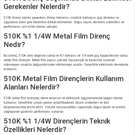
Gerekenler Nelerdir?
510K direnç seçimi yaparken, direnç toleransı, sıcaklık katsayısı, güç derecesi ve
uygulama alanı gibi faktörlere dikkat edilmelidir. Doğru seçim, devrenin stabilitesi ve
performansı için kritik öneme sahiptir.
510K %1 1/4W Metal Film Direnç
Nedir?
Bu direnç, 510K ohm değerine sahip ve %1 tolerans ile 1/4 watt güç kapasitesine sahip
metal film dirençtir. Metal film yapısı, yüksek hassasiyet ve kararlılık sunarak
istenmeyen sıcaklık değişimlerinden etkilenmeyi azaltır. Genellikle elektronik devrelerde
kullanılır.
510K Metal Film Dirençlerin Kullanım
Alanları Nelerdir?
510K metal film dirençler, devre tasarımı ve elektronik uygulamalarda yaygın olarak
kullanılır. Genellikle sinyal işleme, amplifikatörler, ölçüm sistemleri ve test
ekipmanlarında tercih edilir. Yüksek hassasiyetleri sayesinde, doğru ölçüm ve kontrol
sağlayarak güvenilir performans sunarlar.
510K %1 1/4W Dirençlerin Teknik
Özellikleri Nelerdir?