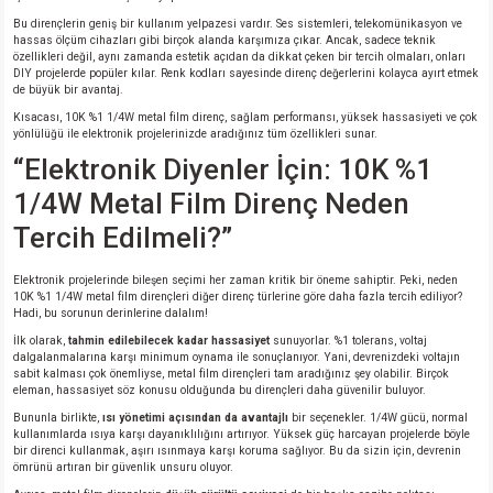
Bu dirençlerin geniş bir kullanım yelpazesi vardır. Ses sistemleri, telekomünikasyon ve
hassas ölçüm cihazları gibi birçok alanda karşımıza çıkar. Ancak, sadece teknik
özellikleri değil, aynı zamanda estetik açıdan da dikkat çeken bir tercih olmaları, onları
DIY projelerde popüler kılar. Renk kodları sayesinde direnç değerlerini kolayca ayırt etmek
de büyük bir avantaj.
Kısacası, 10K %1 1/4W metal film direnç, sağlam performansı, yüksek hassasiyeti ve çok
yönlülüğü ile elektronik projelerinizde aradığınız tüm özellikleri sunar.
“Elektronik Diyenler İçin: 10K %1
1/4W Metal Film Direnç Neden
Tercih Edilmeli?”
Elektronik projelerinde bileşen seçimi her zaman kritik bir öneme sahiptir. Peki, neden
10K %1 1/4W metal film dirençleri diğer direnç türlerine göre daha fazla tercih ediliyor?
Hadi, bu sorunun derinlerine dalalım!
İlk olarak,
tahmin edilebilecek kadar hassasiyet
sunuyorlar. %1 tolerans, voltaj
dalgalanmalarına karşı minimum oynama ile sonuçlanıyor. Yani, devrenizdeki voltajın
sabit kalması çok önemliyse, metal film dirençleri tam aradığınız şey olabilir. Birçok
eleman, hassasiyet söz konusu olduğunda bu dirençleri daha güvenilir buluyor.
Bununla birlikte,
ısı yönetimi açısından da avantajlı
bir seçenekler. 1/4W gücü, normal
kullanımlarda ısıya karşı dayanıklılığını artırıyor. Yüksek güç harcayan projelerde böyle
bir direnci kullanmak, aşırı ısınmaya karşı koruma sağlıyor. Bu da sizin için, devrenin
ömrünü artıran bir güvenlik unsuru oluyor.