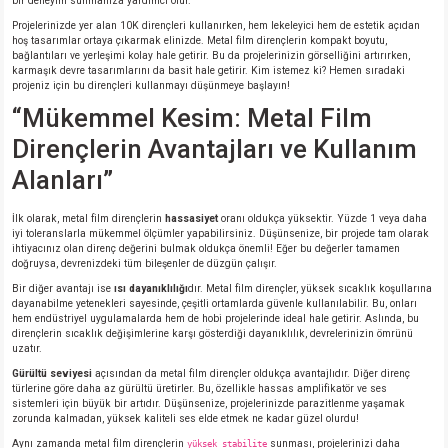
bir deneyim sunmanıza yardımcı olur.
Projelerinizde yer alan 10K dirençleri kullanırken, hem lekeleyici hem de estetik açıdan
hoş tasarımlar ortaya çıkarmak elinizde. Metal film dirençlerin kompakt boyutu,
bağlantıları ve yerleşimi kolay hale getirir. Bu da projelerinizin görselliğini artırırken,
karmaşık devre tasarımlarını da basit hale getirir. Kim istemez ki? Hemen sıradaki
projeniz için bu dirençleri kullanmayı düşünmeye başlayın!
“Mükemmel Kesim: Metal Film
Dirençlerin Avantajları ve Kullanım
Alanları”
İlk olarak, metal film dirençlerin
hassasiyet
oranı oldukça yüksektir. Yüzde 1 veya daha
iyi toleranslarla mükemmel ölçümler yapabilirsiniz. Düşünsenize, bir projede tam olarak
ihtiyacınız olan direnç değerini bulmak oldukça önemli! Eğer bu değerler tamamen
doğruysa, devrenizdeki tüm bileşenler de düzgün çalışır.
Bir diğer avantajı ise
ısı dayanıklılığı
dır. Metal film dirençler, yüksek sıcaklık koşullarına
dayanabilme yetenekleri sayesinde, çeşitli ortamlarda güvenle kullanılabilir. Bu, onları
hem endüstriyel uygulamalarda hem de hobi projelerinde ideal hale getirir. Aslında, bu
dirençlerin sıcaklık değişimlerine karşı gösterdiği dayanıklılık, devrelerinizin ömrünü
uzatır.
Gürültü seviyesi
açısından da metal film dirençler oldukça avantajlıdır. Diğer direnç
türlerine göre daha az gürültü üretirler. Bu, özellikle hassas amplifikatör ve ses
sistemleri için büyük bir artıdır. Düşünsenize, projelerinizde parazitlenme yaşamak
zorunda kalmadan, yüksek kaliteli ses elde etmek ne kadar güzel olurdu!
Aynı zamanda metal film dirençlerin
sunması, projelerinizi daha
yüksek stabilite