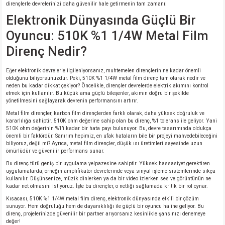
dirençlerle devrelerinizi daha güvenilir hale getirmenin tam zamanı!
si
nsatörler
ç 25W
od
Elektronik Dünyasında Güçlü Bir
ndansatör
ç 3W
ç
Oyuncu: 510K %1 1/4W Metal Film
Direnç Nedir?
ver
d Kondansatörler
ç 4W
Eğer elektronik devrelerle ilgileniyorsanız, muhtemelen dirençlerin ne kadar önemli
olduğunu biliyorsunuzdur. Peki, 510K %1 1/4W metal film direnç tam olarak nedir ve
si
ansatör
ç 6W
neden bu kadar dikkat çekiyor? Öncelikle, dirençler devrelerde elektrik akımını kontrol
etmek için kullanılır. Bu küçük ama güçlü bileşenler, akımın doğru bir şekilde
yönetilmesini sağlayarak devrenin performansını artırır.
si
Kondansatör
ç 7W
d
Metal film dirençler, karbon film dirençlerden farklı olarak, daha yüksek doğruluk ve
kararlılığa sahiptir. 510K ohm değerine sahip olan bu direnç, %1 tolerans ile geliyor. Yani
510K ohm değerinin %1’i kadar bir hata payı bulunuyor. Bu, devre tasarımında oldukça
isi
ansatör
ç 8W
önemli bir faktördür. Sanırım hepimiz, en ufak hataların bile bir projeyi mahvedebileceğini
biliyoruz, değil mi? Ayrıca, metal film dirençler, düşük ısı üretimleri sayesinde uzun
ömürlüdür ve güvenilir performans sunar.
si
ster AXİAL Kondansatör
ç 9W
Bu direnç türü geniş bir uygulama yelpazesine sahiptir. Yüksek hassasiyet gerektiren
uygulamalarda, örneğin amplifikatör devrelerinde veya sinyal işleme sistemlerinde sıkça
risi
ndansatörler
kullanılır. Düşünsenize, müzik dinlerken ya da bir video izlerken ses ve görüntünün ne
kadar net olmasını istiyoruz. İşte bu dirençler, o netliği sağlamada kritik bir rol oynar.
Kısacası, 510K %1 1/4W metal film direnç, elektronik dünyasında etkili bir çözüm
isi
atör
sunuyor. Hem doğruluğu hem de dayanıklılığı ile güçlü bir oyuncu haline geliyor. Bu
direnç, projelerinizde güvenilir bir partner arıyorsanız kesinlikle şansınızı denemeye
değer!