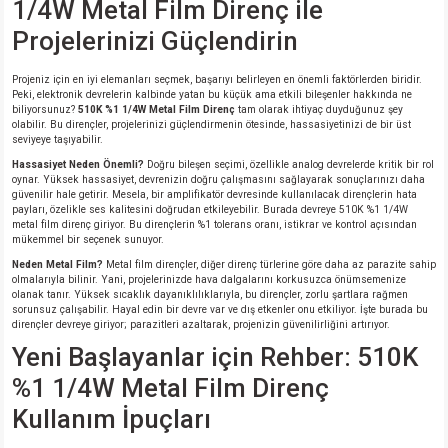
1/4W Metal Film Direnç ile
Projelerinizi Güçlendirin
isi
Projeniz için en iyi elemanları seçmek, başarıyı belirleyen en önemli faktörlerden biridir.
Peki, elektronik devrelerin kalbinde yatan bu küçük ama etkili bileşenler hakkında ne
si
biliyorsunuz?
510K %1 1/4W Metal Film Direnç
tam olarak ihtiyaç duyduğunuz şey
olabilir. Bu dirençler, projelerinizi güçlendirmenin ötesinde, hassasiyetinizi de bir üst
seviyeye taşıyabilir.
isi
Hassasiyet Neden Önemli?
Doğru bileşen seçimi, özellikle analog devrelerde kritik bir rol
oynar. Yüksek hassasiyet, devrenizin doğru çalışmasını sağlayarak sonuçlarınızı daha
isi
güvenilir hale getirir. Mesela, bir amplifikatör devresinde kullanılacak dirençlerin hata
payları, özelikle ses kalitesini doğrudan etkileyebilir. Burada devreye 510K %1 1/4W
metal film direnç giriyor. Bu dirençlerin %1 tolerans oranı, istikrar ve kontrol açısından
mükemmel bir seçenek sunuyor.
risi
Neden Metal Film?
Metal film dirençler, diğer direnç türlerine göre daha az parazite sahip
olmalarıyla bilinir. Yani, projelerinizde hava dalgalarını korkusuzca önümsemenize
risi
olanak tanır. Yüksek sıcaklık dayanıklılıklarıyla, bu dirençler, zorlu şartlara rağmen
sorunsuz çalışabilir. Hayal edin bir devre var ve dış etkenler onu etkiliyor. İşte burada bu
dirençler devreye giriyor; parazitleri azaltarak, projenizin güvenilirliğini artırıyor.
si
Yeni Başlayanlar için Rehber: 510K
%1 1/4W Metal Film Direnç
si
Kullanım İpuçları
risi