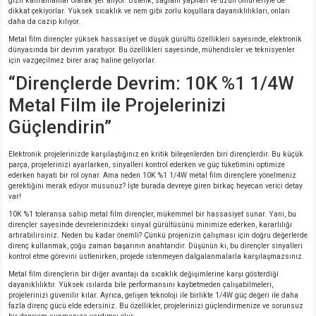
gizli kahramanlar olarak yer alıyor. Üstelik, sağlam yapıları ve uzun ömürleriyle de
dikkat çekiyorlar. Yüksek sıcaklık ve nem gibi zorlu koşullara dayanıklılıkları, onları
daha da cazip kılıyor.
Metal film dirençler yüksek hassasiyet ve düşük gürültü özellikleri sayesinde, elektronik
dünyasında bir devrim yaratıyor. Bu özellikleri sayesinde, mühendisler ve teknisyenler
için vazgeçilmez birer araç haline geliyorlar.
“Dirençlerde Devrim: 10K %1 1/4W
Metal Film ile Projelerinizi
Güçlendirin”
Elektronik projelerinizde karşılaştığınız en kritik bileşenlerden biri dirençlerdir. Bu küçük
parça, projelerinizi ayarlarken, sinyalleri kontrol ederken ve güç tüketimini optimize
ederken hayati bir rol oynar. Ama neden 10K %1 1/4W metal film dirençlere yönelmeniz
gerektiğini merak ediyor musunuz? İşte burada devreye giren birkaç heyecan verici detay
var!
10K %1 toleransa sahip metal film dirençler, mükemmel bir hassasiyet sunar. Yani, bu
dirençler sayesinde devrelerinizdeki sinyal gürültüsünü minimize ederken, kararlılığı
artırabilirsiniz. Neden bu kadar önemli? Çünkü projenizin çalışması için doğru değerlerde
direnç kullanmak, çoğu zaman başarının anahtarıdır. Düşünün ki, bu dirençler sinyalleri
kontrol etme görevini üstlenirken, projede istenmeyen dalgalanmalarla karşılaşmazsınız.
Metal film dirençlerin bir diğer avantajı da sıcaklık değişimlerine karşı gösterdiği
dayanıklılıktır. Yüksek ısılarda bile performansını kaybetmeden çalışabilmeleri,
projelerinizi güvenilir kılar. Ayrıca, gelişen teknoloji ile birlikte 1/4W güç değeri ile daha
fazla direnç gücü elde edersiniz. Bu özellikler, projelerinizi güçlendirmenize ve sorunsuz