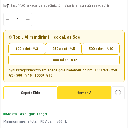
Saat 14:00’ a kadar vereceğiniz tüm siparişler, aynı gün sevk edilir.
md
risi
Klemens 180C
nsatör
erisi
renç %5 2W
Kılıf
risi
Klemens 90C
atör
risi
enç 1/8w
Kılıf
i
satör
risi
enç %1 1/2W
k kapasitör
⚙️ Toplu Alım İndirimi — çok al, az öde
100 adet · %3
250 adet · %5
500 adet · %10
si
atör
risi
enç %1 1/4W
1000 adet · %15
si
tör
risi
renç 1/2W
ad
iyot
Aynı kategoriden toplam adede göre kademeli indirim:
100+ %3 · 250+
%5 · 500+ %10 · 1000+ %15
si
atör
Serisi
renç 10W
isi
satör
Serisi
enç 1W
r 1206 Kılıf
Sepete Ekle
Hemen Al
 Serisi,45 Serisi
atör
Serisi
renç 20W
 1206 Kılıf - 25 Adet
iyot
Stokta · Aynı gün kargo
risi
tör
isi
enç 2W
 402 Kılıf
Minimum sipariş tutarı: KDV dahil 500 TL