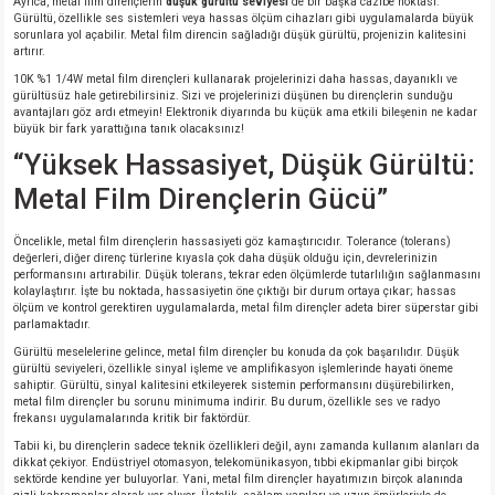
Ayrıca, metal film dirençlerin
düşük gürültü seviyesi
de bir başka cazibe noktası.
Gürültü, özellikle ses sistemleri veya hassas ölçüm cihazları gibi uygulamalarda büyük
sorunlara yol açabilir. Metal film direncin sağladığı düşük gürültü, projenizin kalitesini
artırır.
10K %1 1/4W metal film dirençleri kullanarak projelerinizi daha hassas, dayanıklı ve
gürültüsüz hale getirebilirsiniz. Sizi ve projelerinizi düşünen bu dirençlerin sunduğu
avantajları göz ardı etmeyin! Elektronik diyarında bu küçük ama etkili bileşenin ne kadar
büyük bir fark yarattığına tanık olacaksınız!
“Yüksek Hassasiyet, Düşük Gürültü:
Metal Film Dirençlerin Gücü”
Öncelikle, metal film dirençlerin hassasiyeti göz kamaştırıcıdır. Tolerance (tolerans)
değerleri, diğer direnç türlerine kıyasla çok daha düşük olduğu için, devrelerinizin
performansını artırabilir. Düşük tolerans, tekrar eden ölçümlerde tutarlılığın sağlanmasını
kolaylaştırır. İşte bu noktada, hassasiyetin öne çıktığı bir durum ortaya çıkar; hassas
ölçüm ve kontrol gerektiren uygulamalarda, metal film dirençler adeta birer süperstar gibi
parlamaktadır.
Gürültü meselelerine gelince, metal film dirençler bu konuda da çok başarılıdır. Düşük
gürültü seviyeleri, özellikle sinyal işleme ve amplifikasyon işlemlerinde hayati öneme
sahiptir. Gürültü, sinyal kalitesini etkileyerek sistemin performansını düşürebilirken,
metal film dirençler bu sorunu minimuma indirir. Bu durum, özellikle ses ve radyo
frekansı uygulamalarında kritik bir faktördür.
Tabii ki, bu dirençlerin sadece teknik özellikleri değil, aynı zamanda kullanım alanları da
dikkat çekiyor. Endüstriyel otomasyon, telekomünikasyon, tıbbi ekipmanlar gibi birçok
sektörde kendine yer buluyorlar. Yani, metal film dirençler hayatımızın birçok alanında