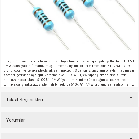
Entegre Dünyası indirim fırsatlarından faydalanabilir ve kampanyalı fiyatlardan 510K %1
1/4W satışı yapan firmamız müşteri memnuniyetine önem vermektedir. 510K %1 1/4W
ürünü toptan ve perakende olarak satılmaktadır. Siparişiniz onaylanır onaylanmaz mesai
saatleri içerisinde aynı gün kargolanır ve 510K %1 1/4W siparişiniz en kısa sürede
kapınıza kadar ulaşır. 510K %1 1/4W fiyatlarımızı mümkün olduğunca ucuz ve hesaplı
tutmaya çalışmaktayız, sizde hızlı bir şekilde 510K %1 1/4W ürününü satın alabilirsiniz
Taksit Seçenekleri
Yorumlar