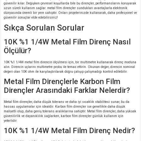
güvenilir kılar. Değişken çevresel koşullarda bile bu dirençler, performanslarını koruyarak
uzun süreli kullanım sağlar. metal film dirençler sundukları avantajlarla elektronik
dünyasında önemli bir yere sahiptir. Onları projelerinizde kullanarak, daha profesyonel ve
güvenilir sonuçlar elde edebilirsiniz!
Sıkça Sorulan Sorular
10K %1 1/4W Metal Film Direnç Nasıl
Ölçülür?
10K %1 1/4W metal film direncin ölçülmesi için, bir multimetre kullanarak direnç moduna
alın. Direncin uçlarını multimetre probu ile temas ettirin. Okunan değer, direncin nominal
değeri olan 10K ohm ile karşılaştırılarak doğru çalışıp çalışmadığı kontrol edilebilir.
Metal Film Dirençlerle Karbon Film
Dirençler Arasındaki Farklar Nelerdir?
Metal film dirençler, daha düşük tolerans ve daha iyi sıcaklık stabilitesi sunar, bu da
hassas uygulamalar için idealdir. Karbon film dirençler ise genellikle daha düşük
maliyetli olup, daha geniş tolerans aralıklarına sahiptir. Metal film dirençler, daha yüksek
güvenilirlik ve dayanıklılık sağlarken, karbon film dirençler günlük kullanım için
yeterlidir.
10K %1 1/4W Metal Film Direnç Nedir?