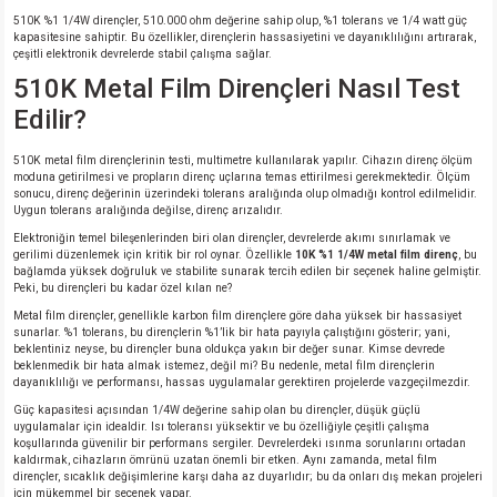
510K %1 1/4W dirençler, 510.000 ohm değerine sahip olup, %1 tolerans ve 1/4 watt güç
kapasitesine sahiptir. Bu özellikler, dirençlerin hassasiyetini ve dayanıklılığını artırarak,
çeşitli elektronik devrelerde stabil çalışma sağlar.
510K Metal Film Dirençleri Nasıl Test
Edilir?
510K metal film dirençlerinin testi, multimetre kullanılarak yapılır. Cihazın direnç ölçüm
moduna getirilmesi ve propların direnç uçlarına temas ettirilmesi gerekmektedir. Ölçüm
sonucu, direnç değerinin üzerindeki tolerans aralığında olup olmadığı kontrol edilmelidir.
Uygun tolerans aralığında değilse, direnç arızalıdır.
Elektroniğin temel bileşenlerinden biri olan dirençler, devrelerde akımı sınırlamak ve
gerilimi düzenlemek için kritik bir rol oynar. Özellikle
10K %1 1/4W metal film direnç
, bu
bağlamda yüksek doğruluk ve stabilite sunarak tercih edilen bir seçenek haline gelmiştir.
Peki, bu dirençleri bu kadar özel kılan ne?
Metal film dirençler, genellikle karbon film dirençlere göre daha yüksek bir hassasiyet
sunarlar. %1 tolerans, bu dirençlerin %1’lik bir hata payıyla çalıştığını gösterir; yani,
beklentiniz neyse, bu dirençler buna oldukça yakın bir değer sunar. Kimse devrede
beklenmedik bir hata almak istemez, değil mi? Bu nedenle, metal film dirençlerin
dayanıklılığı ve performansı, hassas uygulamalar gerektiren projelerde vazgeçilmezdir.
Güç kapasitesi açısından 1/4W değerine sahip olan bu dirençler, düşük güçlü
uygulamalar için idealdir. Isı toleransı yüksektir ve bu özelliğiyle çeşitli çalışma
koşullarında güvenilir bir performans sergiler. Devrelerdeki ısınma sorunlarını ortadan
kaldırmak, cihazların ömrünü uzatan önemli bir etken. Aynı zamanda, metal film
dirençler, sıcaklık değişimlerine karşı daha az duyarlıdır; bu da onları dış mekan projeleri
için mükemmel bir seçenek yapar.