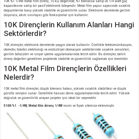
10K %1 1/4W metal film direnç, 10 kΩ değerinde, %1 toleransa sahip ve 1/4 watt güç
kapasitesine sahip bir pasif elektronik bileşendir. Metal film yapısı sayesinde sıcaklık
değişimlerine karşı yüksek stabilite ve güvenilirlik sunar. Elektronik devrelerde gerilim
düşürücü, akım sınırlayıcı gibi fonksiyonlar için kullanılır.
10K Dirençlerin Kullanım Alanları Hangi
Sektörlerdir?
10K dirençler, elektronik devrelerde yaygın olarak kullanılır. Özellikle telekomünikasyon,
otomotiv, tüketici elektroniği ve endüstriyel otomasyon sektörlerinde sıcaklık sensörleri,
gerilim bölücüleri ve sinyal işleme uygulamalarında tercih edilir. Bu dirençler, belirli
direnç değerleri gerektiren projelerde stabilite ve güvenilirlik sağlamak için önemlidir.
10K Metal Film Dirençlerin Özellikleri
Nelerdir?
10K metal film dirençler, düşük tolerans hatası, yüksek sıcaklık stabilitesi ve düşük
gürültü seviyesi sunar. Genellikle hassas devre uygulamalarında tercih edilir. Yüksek
doğruluk ve güvenilirlik arayan projeler için ideal bir seçenektir.
510K-%1 -1/4W, Metal film direnç 1/4W
resmi ve fiyatı sitemize eklenmiştir.