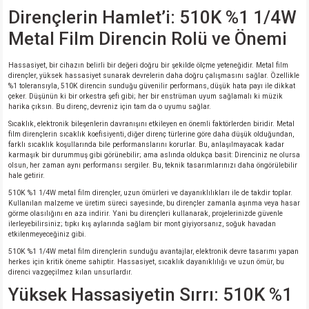
si
ansatör
 Kılıf
Dirençlerin Hamlet’i: 510K %1 1/4W
Metal Film Direncin Rolü ve Önemi
si
a Tipi Kondansatör
 Kılıf
Hassasiyet, bir cihazın belirli bir değeri doğru bir şekilde ölçme yeteneğidir. Metal film
risi
Tipi Kondansatör
 Kılıf
dirençler, yüksek hassasiyet sunarak devrelerin daha doğru çalışmasını sağlar. Özellikle
%1 toleransıyla, 510K direncin sunduğu güvenilir performans, düşük hata payı ile dikkat
çeker. Düşünün ki bir orkestra şefi gibi; her bir enstrüman uyum sağlamalı ki müzik
si
nsatör
 Kılıf
harika çıksın. Bu direnç, devreniz için tam da o uyumu sağlar.
Sıcaklık, elektronik bileşenlerin davranışını etkileyen en önemli faktörlerden biridir. Metal
film dirençlerin sıcaklık koefisiyenti, diğer direnç türlerine göre daha düşük olduğundan,
si
r 1206 Kılıf
Kılıf
farklı sıcaklık koşullarında bile performanslarını korurlar. Bu, anlaşılmayacak kadar
karmaşık bir durummuş gibi görünebilir; ama aslında oldukça basit: Direnciniz ne olursa
olsun, her zaman aynı performansı sergiler. Bu, teknik tasarımlarınızı daha öngörülebilir
si
 402 Kılıf
Kılıf
hale getirir.
510K %1 1/4W metal film dirençler, uzun ömürleri ve dayanıklılıkları ile de takdir toplar.
Kullanılan malzeme ve üretim süreci sayesinde, bu dirençler zamanla aşınma veya hasar
isi
 603 Kılıf
Kılıf
görme olasılığını en aza indirir. Yani bu dirençleri kullanarak, projelerinizde güvenle
ilerleyebilirsiniz; tıpkı kış aylarında sağlam bir mont giyiyorsanız, soğuk havadan
etkilenmeyeceğiniz gibi.
si
 805 Kılıf
5W
510K %1 1/4W metal film dirençlerin sunduğu avantajlar, elektronik devre tasarımı yapan
herkes için kritik öneme sahiptir. Hassasiyet, sıcaklık dayanıklılığı ve uzun ömür, bu
direnci vazgeçilmez kılan unsurlardır.
isi
nsatör
W
Yüksek Hassasiyetin Sırrı: 510K %1
si
atör
W