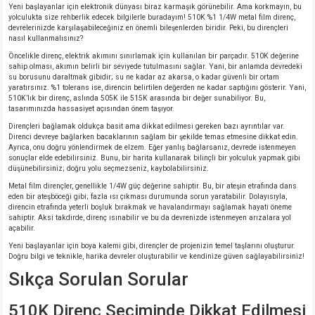
Yeni başlayanlar için elektronik dünyası biraz karmaşık görünebilir. Ama korkmayın, bu
yolculukta size rehberlik edecek bilgilerle buradayım! 510K %1 1/4W metal film direnç,
devrelerinizde karşılaşabileceğiniz en önemli bileşenlerden biridir. Peki, bu dirençleri
isi
nasıl kullanmalısınız?
Öncelikle direnç, elektrik akımını sınırlamak için kullanılan bir parçadır. 510K değerine
erisi
sahip olması, akımın belirli bir seviyede tutulmasını sağlar. Yani, bir anlamda devredeki
su borusunu daraltmak gibidir; su ne kadar az akarsa, o kadar güvenli bir ortam
yaratırsınız. %1 tolerans ise, direncin belirtilen değerden ne kadar saptığını gösterir. Yani,
releri
510K’lık bir direnç, aslında 505K ile 515K arasında bir değer sunabiliyor. Bu,
tasarımınızda hassasiyet açısından önem taşıyor.
Dirençleri bağlamak oldukça basit ama dikkat edilmesi gereken bazı ayrıntılar var.
P MARKA)
Direnci devreye bağlarken bacaklarının sağlam bir şekilde temas etmesine dikkat edin.
Ayrıca, onu doğru yönlendirmek de elzem. Eğer yanlış bağlarsanız, devrede istenmeyen
sonuçlar elde edebilirsiniz. Bunu, bir harita kullanarak bilinçli bir yolculuk yapmak gibi
düşünebilirsiniz; doğru yolu seçmezseniz, kaybolabilirsiniz.
Metal film dirençler, genellikle 1/4W güç değerine sahiptir. Bu, bir ateşin etrafında dans
eden bir ateşböceği gibi; fazla ısı çıkması durumunda sorun yaratabilir. Dolayısıyla,
direncin etrafında yeterli boşluk bırakmak ve havalandırmayı sağlamak hayati öneme
sahiptir. Aksi takdirde, direnç ısınabilir ve bu da devrenizde istenmeyen arızalara yol
açabilir.
Yeni başlayanlar için boya kalemi gibi, dirençler de projenizin temel taşlarını oluşturur.
Doğru bilgi ve teknikle, harika devreler oluşturabilir ve kendinize güven sağlayabilirsiniz!
Sıkça Sorulan Sorular
510K Direnç Seçiminde Dikkat Edilmesi