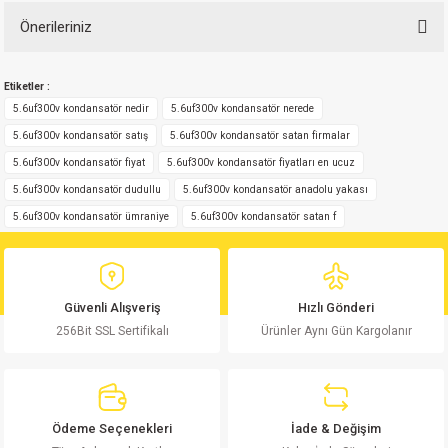
Önerileriniz
Bu ürüne ilk yorumu siz yapın!
Bu ürünün fiyat bilgisi, resim, ürün açıklamalarında ve diğer konularda
Etiketler :
yetersiz gördüğünüz noktaları öneri formunu kullanarak tarafımıza
Yorum Yaz
iletebilirsiniz.
5.6uf300v kondansatör nedir
5.6uf300v kondansatör nerede
Görüş ve önerileriniz için teşekkür ederiz.
5.6uf300v kondansatör satış
5.6uf300v kondansatör satan firmalar
5.6uf300v kondansatör fiyat
5.6uf300v kondansatör fiyatları en ucuz
Ürün resmi kalitesiz, bozuk veya görüntülenemiyor.
5.6uf300v kondansatör dudullu
5.6uf300v kondansatör anadolu yakası
Ürün açıklamasında eksik bilgiler bulunuyor.
5.6uf300v kondansatör ümraniye
5.6uf300v kondansatör satan f
Ürün bilgilerinde hatalar bulunuyor.
Ürün fiyatı diğer sitelerden daha pahalı.
Bu ürüne benzer farklı alternatifler olmalı.
Güvenli Alışveriş
Hızlı Gönderi
256Bit SSL Sertifikalı
Ürünler Aynı Gün Kargolanır
Gönder
Ödeme Seçenekleri
İade & Değişim