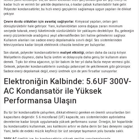
kadar hızlı ve verimli bir şekilde depolanırsa, o kadar çabuk kullanılabilir hale gelir.
Polyester kondansatörler, bu hızlı enerji geçişlerini sağlamaya uygun yapıları ile dikkat
çekiyor.
isi
Çevre dostu oldukları için avantaj sağlıyorlar.
Kimyasal yapıları, onları geri
dönüştürülebilir hale getiriyor. Yani, kullanıldıktan sonra doğaya zararı minimum
si
seviyede tutarak, enerji tüketiminde sürdürülebilir bir yaklaşımı destekliyor. Bu, geleceğin
enerji çözümlerinde aradığımız yeşil alternatiflerden biri haline gelmelerini sağlıyor.
Kullanım alanları ise sadece enerji depolamakla sınırlı değil. Ses sistemlerinden
televizyonlara kadar birçok elektronik cihazda kendine yer buluyorlar.
isi
Son olarak, polyester kondansatörlerin
maliyet etkinliği
, onları daha da cazip kılıyor.
Maliyetlerin düşmesi, daha fazla üretim ve dolayısıyla daha geniş bir kullanım alanı
isi
demek. Tıpkı bir elma ağacının, iyi bir bakım ile her yıl daha fazla meyve vermesi gibi.
Gelecek, polyester kondansatörlerin sunduğu potansiyel ile şekillenecek gibi görünüyor.
Sadece enerji depolamak değil, enerji üretmek için de yeni fırsatlar sunuyorlar.
risi
Elektroniğin Kalbinde: 5.6UF 300V-
AC Kondansatör ile Yüksek
risi
Performansa Ulaşın
si
Bu tür bir kondansatörle çalışırken, dikkat etmeniz gereken en önemli unsurlardan biri
kapasitans değeridir. 5.6 microfarad (UF) kapasite, ses sistemlerinden aydınlatma
si
devrelerine kadar birçok uygulamada yüksek performans sunar. Örneğin, bir hoparlörde
bu kondansatörü kullanmak, ses kalitesini artırır ve daha derin bir bas deneyimi sağlar.
Yani, belki de evdeki müzik keyfinizi bir üst seviyeye taşımanın yolu burada saklı.
risi
300V AC
özelliği ise, bu kondansatörün yüksek gerilim uygulamalarında