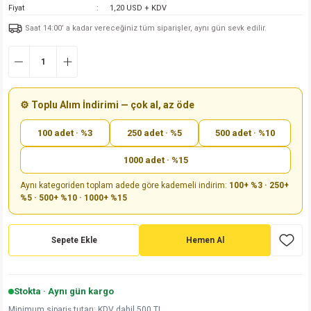
Fiyat
1,20 USD + KDV
md
risi
Klemens 180C
nsatör
erisi
renç %5 2W
Kılıf
Saat 14:00’ a kadar vereceğiniz tüm siparişler, aynı gün sevk edilir.
risi
Klemens 90C
atör
risi
enç 1/8w
Kılıf
i
satör
risi
enç %1 1/2W
k kapasitör
⚙️ Toplu Alım İndirimi — çok al, az öde
si
atör
risi
enç %1 1/4W
100 adet · %3
250 adet · %5
500 adet · %10
si
tör
risi
renç 1/2W
ad
iyot
1000 adet · %15
Aynı kategoriden toplam adede göre kademeli indirim:
100+ %3 · 250+
si
atör
Serisi
renç 10W
%5 · 500+ %10 · 1000+ %15
isi
satör
Serisi
enç 1W
r 1206 Kılıf
Sepete Ekle
Hemen Al
 Serisi,45 Serisi
atör
Serisi
renç 20W
 1206 Kılıf - 25 Adet
iyot
Stokta · Aynı gün kargo
risi
tör
isi
enç 2W
 402 Kılıf
Minimum sipariş tutarı: KDV dahil 500 TL