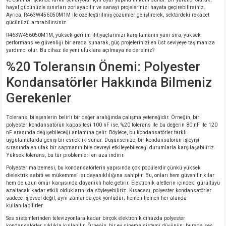
hayal gücünüzle sınırları zorlayabilir ve sanayi projelerinizi hayata geçirebilirsiniz.
Ayrıca, R463W456050M1M ile özelleştirilmiş çözümler geliştirerek, sektördeki rekabet
gücünüzü artırabilirsiniz.
R463W456050M1M, yüksek gerilim ihtiyaçlarınızı karşılamanın yanı sıra, yüksek
performans ve güvenliği bir arada sunarak, güç projelerinizi en üst seviyeye taşımanıza
yardımcı olur. Bu cihaz ile yeni ufuklara açılmaya ne dersiniz?
%20 Toleransın Önemi: Polyester
Kondansatörler Hakkında Bilmeniz
Gerekenler
Tolerans, bileşenlerin belirli bir değer aralığında çalışma yeteneğidir. Örneğin, bir
polyester kondansatörün kapasitesi 100 nF ise, %20 tolerans ile bu değerin 80 nF ile 120
nF arasında değişebileceği anlamına gelir. Böylece, bu kondansatörler farklı
uygulamalarda geniş bir esneklik sunar. Düşünsenize, bir kondansatörün işleyişi
sırasında en ufak bir sapmanın bile devreyi etkileyebileceği durumlarla karşılaşabiliriz.
Yüksek tolerans, bu tür problemleri en aza indirir.
Polyester malzemesi, bu kondansatörlerin yapısında çok popülerdir çünkü yüksek
dielektrik sabiti ve mükemmel ısı dayanıklılığına sahiptir. Bu, onları hem güvenilir kılar
hem de uzun ömür karşısında dayanıklı hale getirir. Elektronik aletlerin içindeki gürültüyü
azaltacak kadar etkili olduklarını da söyleyebiliriz. Kısacası, polyester kondansatörler
sadece işlevsel değil, aynı zamanda çok yönlüdür; hemen hemen her alanda
kullanılabilirler.
Ses sistemlerinden televizyonlara kadar birçok elektronik cihazda polyester
kondansatörler sıklıkla kullanılır. Örneğin, bir ev sinema sistemi düşünün; burada ses