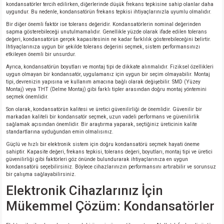
kondansatörler tercih edilirken, diğerlerinde düşük frekans tepkisine sahip olanlar daha
uygundur. Bu nedenle, kondansatörün frekans tepkisi ihtiyaçlarınızla uyumlu olmalıdır.
Bir diğer önemli faktör ise tolerans değeridir. Kondansatörlerin nominal değerinden
sapma gösterebileceği unutulmamalıdır. Genellikle yüzde olarak ifade edilen tolerans
değeri, kondansatörün gerçek kapasitesinin ne kadar farklılık gösterebileceğini belirtir.
İhtiyaçlarınıza uygun bir şekilde tolerans değerini seçmek, sistem performansınızı
etkileyen önemli bir unsurdur.
Ayrıca, kondansatörün boyutları ve montaj tipi de dikkate alınmalıdır. Fiziksel özellikleri
uygun olmayan bir kondansatör, uygulamanız için uygun bir seçim olmayabilir. Montaj
tipi, devrenizin yapısına ve kullanım amacına bağlı olarak değişebilir. SMD (Yüzey
Montaj) veya THT (Delme Montaj) gibi farklı tipler arasından doğru montaj yöntemini
seçmek önemlidir.
Son olarak, kondansatörün kalitesi ve üretici güvenilirliği de önemlidir. Güvenilir bir
markadan kaliteli bir kondansatör seçmek, uzun vadeli performans ve güvenilirlik
sağlamak açısından önemlidir. Bir araştırma yaparak, seçtiğiniz üreticinin kalite
standartlarına uyduğundan emin olmalısınız.
Güçlü ve hızlı bir elektronik sistem için doğru kondansatörü seçmek hayati öneme
sahiptir. Kapasite değeri, frekans tepkisi, tolerans değeri, boyutları, montaj tipi ve üretici
güvenilirliği gibi faktörleri göz önünde bulundurarak ihtiyaçlarınıza en uygun
kondansatörü seçebilirsiniz. Böylece cihazlarınızın performansını artırabilir ve sorunsuz
bir çalışma sağlayabilirsiniz.
Elektronik Cihazlarınız İçin
Mükemmel Çözüm: Kondansatörler