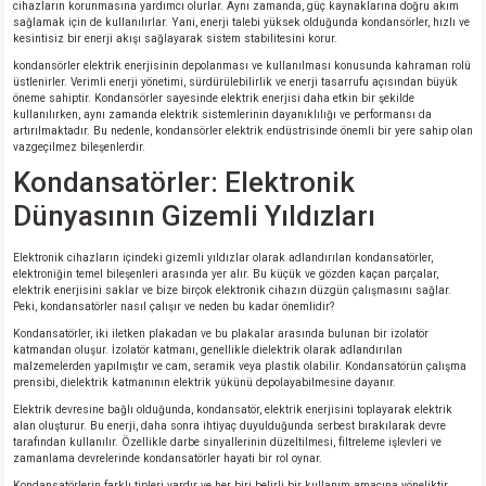
cihazların korunmasına yardımcı olurlar. Aynı zamanda, güç kaynaklarına doğru akım
sağlamak için de kullanılırlar. Yani, enerji talebi yüksek olduğunda kondansörler, hızlı ve
kesintisiz bir enerji akışı sağlayarak sistem stabilitesini korur.
kondansörler elektrik enerjisinin depolanması ve kullanılması konusunda kahraman rolü
üstlenirler. Verimli enerji yönetimi, sürdürülebilirlik ve enerji tasarrufu açısından büyük
öneme sahiptir. Kondansörler sayesinde elektrik enerjisi daha etkin bir şekilde
kullanılırken, aynı zamanda elektrik sistemlerinin dayanıklılığı ve performansı da
artırılmaktadır. Bu nedenle, kondansörler elektrik endüstrisinde önemli bir yere sahip olan
vazgeçilmez bileşenlerdir.
Kondansatörler: Elektronik
Dünyasının Gizemli Yıldızları
Elektronik cihazların içindeki gizemli yıldızlar olarak adlandırılan kondansatörler,
elektroniğin temel bileşenleri arasında yer alır. Bu küçük ve gözden kaçan parçalar,
elektrik enerjisini saklar ve bize birçok elektronik cihazın düzgün çalışmasını sağlar.
Peki, kondansatörler nasıl çalışır ve neden bu kadar önemlidir?
Kondansatörler, iki iletken plakadan ve bu plakalar arasında bulunan bir izolatör
katmandan oluşur. İzolatör katmanı, genellikle dielektrik olarak adlandırılan
malzemelerden yapılmıştır ve cam, seramik veya plastik olabilir. Kondansatörün çalışma
prensibi, dielektrik katmanının elektrik yükünü depolayabilmesine dayanır.
Elektrik devresine bağlı olduğunda, kondansatör, elektrik enerjisini toplayarak elektrik
alan oluşturur. Bu enerji, daha sonra ihtiyaç duyulduğunda serbest bırakılarak devre
tarafından kullanılır. Özellikle darbe sinyallerinin düzeltilmesi, filtreleme işlevleri ve
zamanlama devrelerinde kondansatörler hayati bir rol oynar.
Kondansatörlerin farklı tipleri vardır ve her biri belirli bir kullanım amacına yöneliktir.