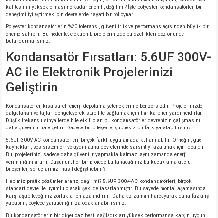
kalitesinin yüksek olması ne kadar önemli, değil mi? İşte polyester kondansatörler, bu
deneyimi iyileştirmek için devrelerde hayati bir rol oynar.
Polyester kondansatörlerin %20 toleransı, güvenilirlik ve performans açısından büyük bir
öneme sahiptir. Bu nedenle, elektronik projelerinizde bu özellikleri göz önünde
bulundurmalısınız.
Kondansatör Fırsatları: 5.6UF 300V-
AC ile Elektronik Projelerinizi
Geliştirin
Kondansatörler, kısa süreli enerji depolama yetenekleri ile benzersizdir. Projelerinizde,
dalgalanan voltajları dengeleyerek stabilite sağlamak için harika birer yardımcıdırlar.
Düşük frekanslı sinyallerde bile etkili olan bu kondansatörler, devrenizin çalışmasını
daha güvenilir hale getirir. Sadece bir bileşenle, şüphesiz bir fark yaratabilirsiniz.
5.6UF 300V-AC kondansatörleri, birçok farklı uygulamada kullanılabilir. Örneğin, güç
kaynakları, ses sistemleri ve aydınlatma devrelerinde sarsıntıyı azaltmak için idealdir.
Bu, projelerinizi sadece daha güvenilir yapmakla kalmaz, aynı zamanda enerji
verimliliğini artırır. Düşünün, her bir projede kullanacağınız bu küçük ama güçlü
bileşenler, sonuçlarınızı nasıl değiştirebilir?
Hepimiz pratik çözümler ararız, değil mi? 5.6UF 300V-AC kondansatörleri, birçok
standart devre ile uyumlu olacak şekilde tasarlanmıştır. Bu sayede montaj aşamasında
karşılaşabileceğiniz zorluklar en aza indirilir. Daha az zaman harcayarak daha fazla iş
yapabilir, böylece yaratıcılığınıza odaklanabilirsiniz.
Bu kondansatörlerin bir diğer cazibesi, sağladıkları yüksek performansa karşın uygun