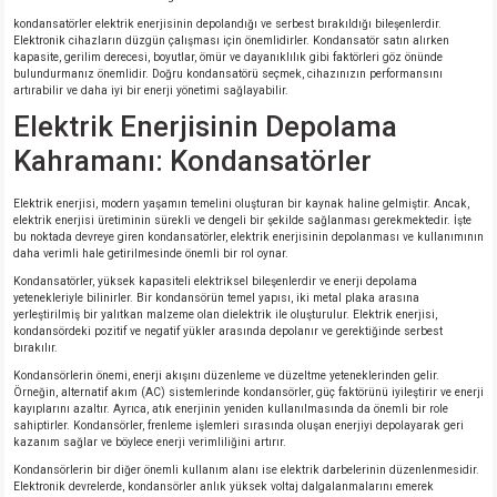
kondansatörler elektrik enerjisinin depolandığı ve serbest bırakıldığı bileşenlerdir.
Elektronik cihazların düzgün çalışması için önemlidirler. Kondansatör satın alırken
kapasite, gerilim derecesi, boyutlar, ömür ve dayanıklılık gibi faktörleri göz önünde
bulundurmanız önemlidir. Doğru kondansatörü seçmek, cihazınızın performansını
artırabilir ve daha iyi bir enerji yönetimi sağlayabilir.
Elektrik Enerjisinin Depolama
Kahramanı: Kondansatörler
Elektrik enerjisi, modern yaşamın temelini oluşturan bir kaynak haline gelmiştir. Ancak,
elektrik enerjisi üretiminin sürekli ve dengeli bir şekilde sağlanması gerekmektedir. İşte
bu noktada devreye giren kondansatörler, elektrik enerjisinin depolanması ve kullanımının
daha verimli hale getirilmesinde önemli bir rol oynar.
Kondansatörler, yüksek kapasiteli elektriksel bileşenlerdir ve enerji depolama
yetenekleriyle bilinirler. Bir kondansörün temel yapısı, iki metal plaka arasına
yerleştirilmiş bir yalıtkan malzeme olan dielektrik ile oluşturulur. Elektrik enerjisi,
kondansördeki pozitif ve negatif yükler arasında depolanır ve gerektiğinde serbest
bırakılır.
Kondansörlerin önemi, enerji akışını düzenleme ve düzeltme yeteneklerinden gelir.
Örneğin, alternatif akım (AC) sistemlerinde kondansörler, güç faktörünü iyileştirir ve enerji
kayıplarını azaltır. Ayrıca, atık enerjinin yeniden kullanılmasında da önemli bir role
sahiptirler. Kondansörler, frenleme işlemleri sırasında oluşan enerjiyi depolayarak geri
kazanım sağlar ve böylece enerji verimliliğini artırır.
Kondansörlerin bir diğer önemli kullanım alanı ise elektrik darbelerinin düzenlenmesidir.
Elektronik devrelerde, kondansörler anlık yüksek voltaj dalgalanmalarını emerek