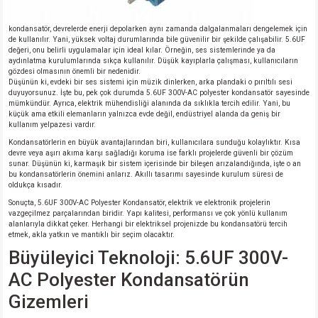
si
nsatörler
ç 25W
od
kondansatör, devrelerde enerji depolarken aynı zamanda dalgalanmaları dengelemek için
de kullanılır. Yani, yüksek voltaj durumlarında bile güvenilir bir şekilde çalışabilir. 5.6UF
ndansatör
ç 3W
ç
değeri, onu belirli uygulamalar için ideal kılar. Örneğin, ses sistemlerinde ya da
aydınlatma kurulumlarında sıkça kullanılır. Düşük kayıplarla çalışması, kullanıcıların
gözdesi olmasının önemli bir nedenidir.
ver
d Kondansatörler
ç 4W
Düşünün ki, evdeki bir ses sistemi için müzik dinlerken, arka plandaki o pırıltılı sesi
duyuyorsunuz. İşte bu, pek çok durumda 5.6UF 300V-AC polyester kondansatör sayesinde
mümkündür. Ayrıca, elektrik mühendisliği alanında da sıklıkla tercih edilir. Yani, bu
si
ansatör
ç 6W
küçük ama etkili elemanların yalnızca evde değil, endüstriyel alanda da geniş bir
kullanım yelpazesi vardır.
Kondansatörlerin en büyük avantajlarından biri, kullanıcılara sunduğu kolaylıktır. Kısa
si
Kondansatör
ç 7W
d
devre veya aşırı akıma karşı sağladığı koruma ise farklı projelerde güvenli bir çözüm
sunar. Düşünün ki, karmaşık bir sistem içerisinde bir bileşen arızalandığında, işte o an
bu kondansatörlerin önemini anlarız. Akıllı tasarımı sayesinde kurulum süresi de
isi
ansatör
ç 8W
oldukça kısadır.
Sonuçta, 5.6UF 300V-AC Polyester Kondansatör, elektrik ve elektronik projelerin
vazgeçilmez parçalarından biridir. Yapı kalitesi, performansı ve çok yönlü kullanım
si
ster AXİAL Kondansatör
ç 9W
alanlarıyla dikkat çeker. Herhangi bir elektriksel projenizde bu kondansatörü tercih
etmek, akla yatkın ve mantıklı bir seçim olacaktır.
Büyüleyici Teknoloji: 5.6UF 300V-
risi
ndansatörler
AC Polyester Kondansatörün
isi
atör
Gizemleri