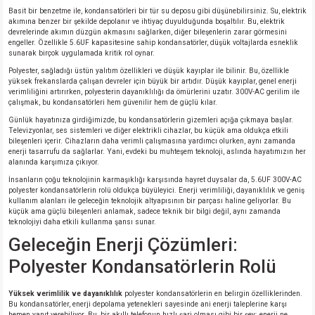
si
ansatör
 Kılıf
Basit bir benzetme ile, kondansatörleri bir tür su deposu gibi düşünebilirsiniz. Su, elektrik
akımına benzer bir şekilde depolanır ve ihtiyaç duyulduğunda boşaltılır. Bu, elektrik
devrelerinde akımın düzgün akmasını sağlarken, diğer bileşenlerin zarar görmesini
si
a Tipi Kondansatör
 Kılıf
engeller. Özellikle 5.6UF kapasitesine sahip kondansatörler, düşük voltajlarda esneklik
sunarak birçok uygulamada kritik rol oynar.
Polyester, sağladığı üstün yalıtım özellikleri ve düşük kayıplar ile bilinir. Bu, özellikle
risi
Tipi Kondansatör
 Kılıf
yüksek frekanslarda çalışan devreler için büyük bir artıdır. Düşük kayıplar, genel enerji
verimliliğini artırırken, polyesterin dayanıklılığı da ömürlerini uzatır. 300V-AC gerilim ile
çalışmak, bu kondansatörleri hem güvenilir hem de güçlü kılar.
si
nsatör
 Kılıf
Günlük hayatınıza girdiğimizde, bu kondansatörlerin gizemleri açığa çıkmaya başlar.
Televizyonlar, ses sistemleri ve diğer elektrikli cihazlar, bu küçük ama oldukça etkili
bileşenleri içerir. Cihazların daha verimli çalışmasına yardımcı olurken, aynı zamanda
si
r 1206 Kılıf
Kılıf
enerji tasarrufu da sağlarlar. Yani, evdeki bu muhteşem teknoloji, aslında hayatımızın her
alanında karşımıza çıkıyor.
si
 402 Kılıf
Kılıf
İnsanların çoğu teknolojinin karmaşıklığı karşısında hayret duysalar da, 5.6UF 300V-AC
polyester kondansatörlerin rolü oldukça büyüleyici. Enerji verimliliği, dayanıklılık ve geniş
kullanım alanları ile geleceğin teknolojik altyapısının bir parçası haline geliyorlar. Bu
isi
 603 Kılıf
Kılıf
küçük ama güçlü bileşenleri anlamak, sadece teknik bir bilgi değil, aynı zamanda
teknolojiyi daha etkili kullanma şansı sunar.
Geleceğin Enerji Çözümleri:
si
 805 Kılıf
5W
Polyester Kondansatörlerin Rolü
isi
nsatör
W
Yüksek verimlilik ve dayanıklılık
polyester kondansatörlerin en belirgin özelliklerinden.
Bu kondansatörler, enerji depolama yetenekleri sayesinde ani enerji taleplerine karşı
si
atör
W
hemen yanıt verebiliyor. Bu, bir akıllı telefonun hızlı şarj olması gibi bir şey; enerji ne