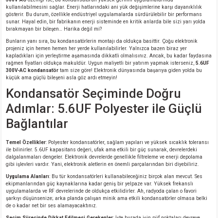
kullanılabilmesini sağlar. Enerji hatlarındaki ani yük değişimlerine karşı dayanıklılık
gösterir. Bu durum, özellikle endüstriyel uygulamalarda sürdürülebilir bir performans
isi
sunar. Hayal edin, bir fabrikanın enerji sisteminde en kritik anlarda bile sizi yarı yolda
bırakmayan bir bileşen… Harika değil mi?
Bunların yanı sıra, bu kondansatörlerin montajı da oldukça basittir. Çoğu elektronik
erisi
projeniz için hemen hemen her yerde kullanılabilirler. Yalnızca bazen biraz yer
kapladıkları için yerleştirme aşamasında dikkatli olmalısınız. Ancak, bu kadar faydasına
rağmen fiyatları oldukça makuldür. Uygun maliyetli bir yatırım yapmak isterseniz,
5.6UF
releri
300V-AC kondansatör
tam size göre! Elektronik dünyasında başarıya giden yolda bu
küçük ama güçlü bileşeni asla göz ardı etmeyin!
Kondansatör Seçiminde Doğru
P MARKA)
Adımlar: 5.6UF Polyester ile Güçlü
Bağlantılar
Temel Özellikler
: Polyester kondansatörler, sağlam yapıları ve yüksek sıcaklık toleransı
ile bilinirler. 5.6UF kapasitans değeri, ufak ama etkili bir güç sunarak, devrelerdeki
dalgalanmaları dengeler. Elektronik devrelerde genellikle filtreleme ve enerji depolama
gibi işlevleri vardır. Yani, elektronik aletlerin en önemli parçalarından biri diyebiliriz.
Uygulama Alanları
: Bu tür kondansatörleri kullanabileceğiniz birçok alan mevcut. Ses
ekipmanlarından güç kaynaklarına kadar geniş bir yelpaze var. Yüksek frekanslı
uygulamalarda ve RF devrelerinde de oldukça etkilidirler. Ah, radyoda çalan o favori
şarkıyı düşünsenize; arka planda çalışan minik ama etkili kondansatörler olmasa belki
de o kadar net bir ses alamayacaktınız.
Seçim Sürecinde Dikkat Edilmesi Gerekenler
: İşte burada işin püf noktaları devreye