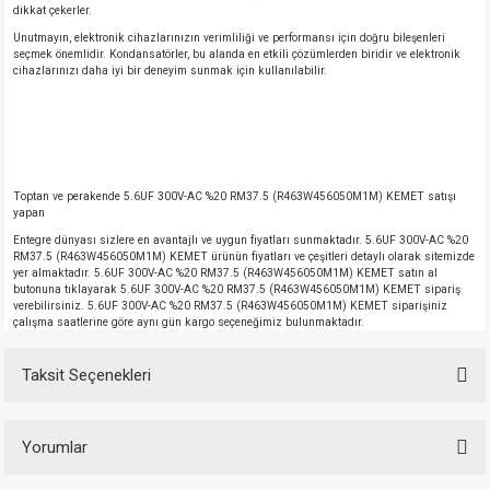
dikkat çekerler.
Unutmayın, elektronik cihazlarınızın verimliliği ve performansı için doğru bileşenleri
seçmek önemlidir. Kondansatörler, bu alanda en etkili çözümlerden biridir ve elektronik
cihazlarınızı daha iyi bir deneyim sunmak için kullanılabilir.
Toptan ve perakende 5.6UF 300V-AC %20 RM37.5 (R463W456050M1M) KEMET satışı
yapan
Entegre dünyası sizlere en avantajlı ve uygun fiyatları sunmaktadır. 5.6UF 300V-AC %20
RM37.5 (R463W456050M1M) KEMET ürünün fiyatları ve çeşitleri detaylı olarak sitemizde
yer almaktadır. 5.6UF 300V-AC %20 RM37.5 (R463W456050M1M) KEMET satın al
butonuna tıklayarak 5.6UF 300V-AC %20 RM37.5 (R463W456050M1M) KEMET sipariş
verebilirsiniz. 5.6UF 300V-AC %20 RM37.5 (R463W456050M1M) KEMET siparişiniz
çalışma saatlerine göre aynı gün kargo seçeneğimiz bulunmaktadır.
Taksit Seçenekleri
Yorumlar