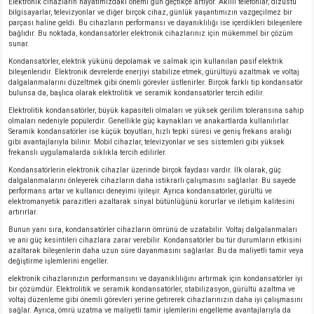
Elektronik cihazların hayatımızdaki önemi gün geçtikçe artıyor. Akıllı telefonlar, dizüstü
bilgisayarlar, televizyonlar ve diğer birçok cihaz, günlük yaşantımızın vazgeçilmez bir
parçası haline geldi. Bu cihazların performansı ve dayanıklılığı ise içerdikleri bileşenlere
bağlıdır. Bu noktada, kondansatörler elektronik cihazlarınız için mükemmel bir çözüm
sunar.
Kondansatörler, elektrik yükünü depolamak ve salmak için kullanılan pasif elektrik
bileşenleridir. Elektronik devrelerde enerjiyi stabilize etmek, gürültüyü azaltmak ve voltaj
dalgalanmalarını düzeltmek gibi önemli görevler üstlenirler. Birçok farklı tip kondansatör
bulunsa da, başlıca olarak elektrolitik ve seramik kondansatörler tercih edilir.
Elektrolitik kondansatörler, büyük kapasiteli olmaları ve yüksek gerilim toleransına sahip
olmaları nedeniyle popülerdir. Genellikle güç kaynakları ve anakartlarda kullanılırlar.
Seramik kondansatörler ise küçük boyutları, hızlı tepki süresi ve geniş frekans aralığı
gibi avantajlarıyla bilinir. Mobil cihazlar, televizyonlar ve ses sistemleri gibi yüksek
frekanslı uygulamalarda sıklıkla tercih edilirler.
Kondansatörlerin elektronik cihazlar üzerinde birçok faydası vardır. İlk olarak, güç
dalgalanmalarını önleyerek cihazların daha istikrarlı çalışmasını sağlarlar. Bu sayede
performans artar ve kullanıcı deneyimi iyileşir. Ayrıca kondansatörler, gürültü ve
elektromanyetik parazitleri azaltarak sinyal bütünlüğünü korurlar ve iletişim kalitesini
artırırlar.
Bunun yanı sıra, kondansatörler cihazların ömrünü de uzatabilir. Voltaj dalgalanmaları
ve ani güç kesintileri cihazlara zarar verebilir. Kondansatörler bu tür durumların etkisini
azaltarak bileşenlerin daha uzun süre dayanmasını sağlarlar. Bu da maliyetli tamir veya
değiştirme işlemlerini engeller.
elektronik cihazlarınızın performansını ve dayanıklılığını artırmak için kondansatörler iyi
bir çözümdür. Elektrolitik ve seramik kondansatörler, stabilizasyon, gürültü azaltma ve
voltaj düzenleme gibi önemli görevleri yerine getirerek cihazlarınızın daha iyi çalışmasını
sağlar. Ayrıca, ömrü uzatma ve maliyetli tamir işlemlerini engelleme avantajlarıyla da