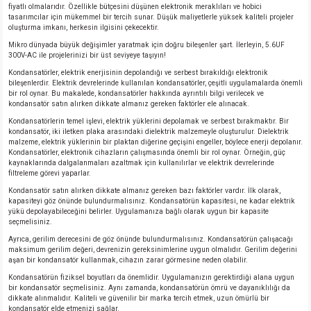
fiyatlı olmalarıdır. Özellikle bütçesini düşünen elektronik meraklıları ve hobici
tasarımcılar için mükemmel bir tercih sunar. Düşük maliyetlerle yüksek kaliteli projeler
oluşturma imkanı, herkesin ilgisini çekecektir.
Mikro dünyada büyük değişimler yaratmak için doğru bileşenler şart. İlerleyin, 5.6UF
300V-AC ile projelerinizi bir üst seviyeye taşıyın!
Kondansatörler, elektrik enerjisinin depolandığı ve serbest bırakıldığı elektronik
bileşenlerdir. Elektrik devrelerinde kullanılan kondansatörler, çeşitli uygulamalarda önemli
bir rol oynar. Bu makalede, kondansatörler hakkında ayrıntılı bilgi verilecek ve
kondansatör satın alırken dikkate almanız gereken faktörler ele alınacak.
Kondansatörlerin temel işlevi, elektrik yüklerini depolamak ve serbest bırakmaktır. Bir
kondansatör, iki iletken plaka arasındaki dielektrik malzemeyle oluşturulur. Dielektrik
malzeme, elektrik yüklerinin bir plaktan diğerine geçişini engeller, böylece enerji depolanır.
Kondansatörler, elektronik cihazların çalışmasında önemli bir rol oynar. Örneğin, güç
kaynaklarında dalgalanmaları azaltmak için kullanılırlar ve elektrik devrelerinde
filtreleme görevi yaparlar.
Kondansatör satın alırken dikkate almanız gereken bazı faktörler vardır. İlk olarak,
kapasiteyi göz önünde bulundurmalısınız. Kondansatörün kapasitesi, ne kadar elektrik
yükü depolayabileceğini belirler. Uygulamanıza bağlı olarak uygun bir kapasite
seçmelisiniz.
Ayrıca, gerilim derecesini de göz önünde bulundurmalısınız. Kondansatörün çalışacağı
maksimum gerilim değeri, devrenizin gereksinimlerine uygun olmalıdır. Gerilim değerini
aşan bir kondansatör kullanmak, cihazın zarar görmesine neden olabilir.
Kondansatörün fiziksel boyutları da önemlidir. Uygulamanızın gerektirdiği alana uygun
bir kondansatör seçmelisiniz. Aynı zamanda, kondansatörün ömrü ve dayanıklılığı da
dikkate alınmalıdır. Kaliteli ve güvenilir bir marka tercih etmek, uzun ömürlü bir
kondansatör elde etmenizi sağlar.