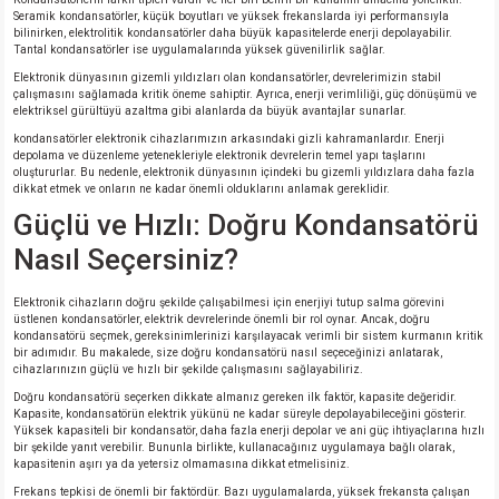
Seramik kondansatörler, küçük boyutları ve yüksek frekanslarda iyi performansıyla
bilinirken, elektrolitik kondansatörler daha büyük kapasitelerde enerji depolayabilir.
Tantal kondansatörler ise uygulamalarında yüksek güvenilirlik sağlar.
Elektronik dünyasının gizemli yıldızları olan kondansatörler, devrelerimizin stabil
çalışmasını sağlamada kritik öneme sahiptir. Ayrıca, enerji verimliliği, güç dönüşümü ve
elektriksel gürültüyü azaltma gibi alanlarda da büyük avantajlar sunarlar.
kondansatörler elektronik cihazlarımızın arkasındaki gizli kahramanlardır. Enerji
depolama ve düzenleme yetenekleriyle elektronik devrelerin temel yapı taşlarını
oluştururlar. Bu nedenle, elektronik dünyasının içindeki bu gizemli yıldızlara daha fazla
dikkat etmek ve onların ne kadar önemli olduklarını anlamak gereklidir.
Güçlü ve Hızlı: Doğru Kondansatörü
Nasıl Seçersiniz?
Elektronik cihazların doğru şekilde çalışabilmesi için enerjiyi tutup salma görevini
üstlenen kondansatörler, elektrik devrelerinde önemli bir rol oynar. Ancak, doğru
kondansatörü seçmek, gereksinimlerinizi karşılayacak verimli bir sistem kurmanın kritik
bir adımıdır. Bu makalede, size doğru kondansatörü nasıl seçeceğinizi anlatarak,
cihazlarınızın güçlü ve hızlı bir şekilde çalışmasını sağlayabiliriz.
Doğru kondansatörü seçerken dikkate almanız gereken ilk faktör, kapasite değeridir.
Kapasite, kondansatörün elektrik yükünü ne kadar süreyle depolayabileceğini gösterir.
Yüksek kapasiteli bir kondansatör, daha fazla enerji depolar ve ani güç ihtiyaçlarına hızlı
bir şekilde yanıt verebilir. Bununla birlikte, kullanacağınız uygulamaya bağlı olarak,
kapasitenin aşırı ya da yetersiz olmamasına dikkat etmelisiniz.
Frekans tepkisi de önemli bir faktördür. Bazı uygulamalarda, yüksek frekansta çalışan