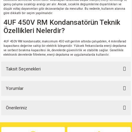
geniş çalışma sıcaklığı aralığı yer alır. Ancak, sıcaklık değişimlerine duyarlılıkları ve
düşük voltaj dayanımları gibi dezavantajlar da mevcuttur. Bu nedenle, kullanım alanına
göre dikkatli bir seçim yapılmalıdır.
4UF 450V RM Kondansatörün Teknik
Özellikleri Nelerdir?
4UF 450V RM kondansatör, maksimum 450 volt gerilim altında çalışabilen, 4 mikrofarad
kapasitans değerine sahip bir elektrik bileşenidir. Yüksek frekanslarda enerji depolama
ve serbest bırakma kapasitesi ile, devrelerde güvenilirlik ve stabilite sağlar. Genellikle
elektronik devrelerde filtreleme, enerji depolama ve uygulamalarda kullanılır.
Taksit Seçenekleri
Yorumlar
Önerileriniz
Bu ürüne ilk yorumu siz yapın!
Bu ürünün fiyat bilgisi, resim, ürün açıklamalarında ve diğer konularda
yetersiz gördüğünüz noktaları öneri formunu kullanarak tarafımıza
Yorum Yaz
iletebilirsiniz.