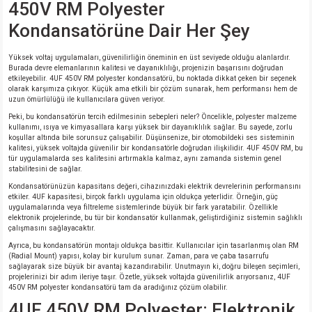
450V RM Polyester
Kondansatörüne Dair Her Şey
Yüksek voltaj uygulamaları, güvenilirliğin öneminin en üst seviyede olduğu alanlardır.
Burada devre elemanlarının kalitesi ve dayanıklılığı, projenizin başarısını doğrudan
etkileyebilir. 4UF 450V RM polyester kondansatörü, bu noktada dikkat çeken bir seçenek
olarak karşımıza çıkıyor. Küçük ama etkili bir çözüm sunarak, hem performansı hem de
uzun ömürlülüğü ile kullanıcılara güven veriyor.
Peki, bu kondansatörün tercih edilmesinin sebepleri neler? Öncelikle, polyester malzeme
kullanımı, ısıya ve kimyasallara karşı yüksek bir dayanıklılık sağlar. Bu sayede, zorlu
koşullar altında bile sorunsuz çalışabilir. Düşünsenize, bir otomobildeki ses sisteminin
kalitesi, yüksek voltajda güvenilir bir kondansatörle doğrudan ilişkilidir. 4UF 450V RM, bu
tür uygulamalarda ses kalitesini artırmakla kalmaz, aynı zamanda sistemin genel
stabilitesini de sağlar.
Kondansatörünüzün kapasitans değeri, cihazınızdaki elektrik devrelerinin performansını
etkiler. 4UF kapasitesi, birçok farklı uygulama için oldukça yeterlidir. Örneğin, güç
uygulamalarında veya filtreleme sistemlerinde büyük bir fark yaratabilir. Özellikle
elektronik projelerinde, bu tür bir kondansatör kullanmak, geliştirdiğiniz sistemin sağlıklı
çalışmasını sağlayacaktır.
Ayrıca, bu kondansatörün montajı oldukça basittir. Kullanıcılar için tasarlanmış olan RM
(Radial Mount) yapısı, kolay bir kurulum sunar. Zaman, para ve çaba tasarrufu
sağlayarak size büyük bir avantaj kazandırabilir. Unutmayın ki, doğru bileşen seçimleri,
projelerinizi bir adım ileriye taşır. Özetle, yüksek voltajda güvenilirlik arıyorsanız, 4UF
450V RM polyester kondansatörü tam da aradığınız çözüm olabilir.
4UF 450V RM Polyester: Elektronik