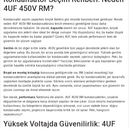
4UF 450V RM?
isi
Kondansatör seçimi yaparken birçok faktörü göz önünde bulundurmak gerekiyor. Ancak
neden 4UF 450V RM kondansatörünü tercih etmemiz gerektiğine biraz daha
erisi
derinlemesine bakalım. İlk olarak,
kapasite
önemli bir unsur. 4UF kapasitesi, birçok
uygulama için yeterli olan ideal bir denge sunuyor. Hiç düşündünüz mü, bu kadar düşük
bir kapasite neden bu kadar popüler? Çünkü 4UF, hem yüksek performanslı hem de
releri
güvenilir bir çözüm sağlıyor.
Gerilim
de bir diğer kritik nokta. 450V, genellikle tüm yaygın devrelerde yeterli olan bir
değerlere sahip. Bu durum, bir arıza anında bile güvenliğinizi artırıyor. Yüksek gerilim
P MARKA)
uygulamalarında kullanılabilen bir kondansatör seçmek, işlerinizi kolaylaştırır. Peki, bu
gerilim ne tür uygulamalara hizmet eder? Yazıcılar, televizyonlar ve güç kaynakları gibi
günlük hayatta sıklıkla karşılaştığımız cihazlarda görülüyor.
Boyut ve montaj kolaylığı
konusuna geldiğimizde ise, RM (radial mounting) tipi
kondansatörlerin avantajlarına dikkat çekmek gerek. Bu tür kondansatörler, yer tasarrufu
sağlarken montajda pratiklik sunar. Sıklıkla sınırlı alanlara yerleştirilmesi gereken
devrelerde bu özellik büyük bir artı. Aynı zamanda, sorun yaşanmaması için güvenilir bir
çözüm sunmayı da ihmal etmemek lazım.
Son olarak,
performans
faktörünü ele alalım. 4UF 450V RM kondansatörleri, sıcaklık
değişimlerine ve dalgalara karşı dirençli yapıları ile öne çıkar. Uzun ömürlü malzemelerin
kullanılması, bu bileşenlerin dayanıklılığını artırarak, sizi uzun vadede korur. doğru
kondansatör seçimi, projenizin başarısında kritik bir rol oynar. Peki, hangisini
seçeceksiniz?
Yüksek Voltajda Güvenilirlik: 4UF