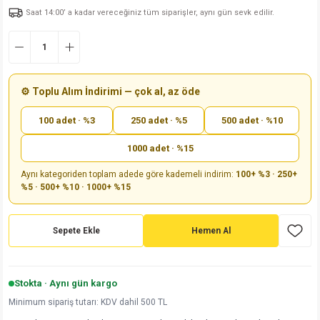
Saat 14:00’ a kadar vereceğiniz tüm siparişler, aynı gün sevk edilir.
md
risi
Klemens 180C
nsatör
erisi
renç %5 2W
Kılıf
risi
Klemens 90C
atör
risi
enç 1/8w
Kılıf
i
satör
risi
enç %1 1/2W
k kapasitör
⚙️ Toplu Alım İndirimi — çok al, az öde
100 adet · %3
250 adet · %5
500 adet · %10
si
atör
risi
enç %1 1/4W
1000 adet · %15
si
tör
risi
renç 1/2W
ad
iyot
Aynı kategoriden toplam adede göre kademeli indirim:
100+ %3 · 250+
%5 · 500+ %10 · 1000+ %15
si
atör
Serisi
renç 10W
isi
satör
Serisi
enç 1W
r 1206 Kılıf
Sepete Ekle
Hemen Al
 Serisi,45 Serisi
atör
Serisi
renç 20W
 1206 Kılıf - 25 Adet
iyot
Stokta · Aynı gün kargo
risi
tör
isi
enç 2W
 402 Kılıf
Minimum sipariş tutarı: KDV dahil 500 TL