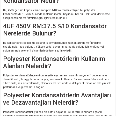
Kondansatör Nedir?
Bu, 450V gerilim kapasitesine sahip ve %10 toleransla çalışan bir polyester
kondansatördür. RM:37.5, kondansatörün montaj boyutunu belirtir. Elektronik devrelerde
enerji depolama ve filtreleme gibi işlevlerde kullanılır.
4UF 450V RM:37.5 %10 Kondansatör
Nerelerde Bulunur?
Bu kondansatör, genellikle elektronik devrelerde, güç kaynaklarında ve filtreleme
uygulamalarında bulunur. Yüksek voltaj dayanımına sahip olduğu için endüstriyel
ekipmanlarda ve enerji sistemlerinde tercih edilmektedir.
Polyester Kondansatörlerin Kullanım
Alanları Nelerdir?
Polyester kondansatörler, elektromanyetik uyaranların azaltılması, enerji depolama ve
devre filtresi gibi uygulamalarda yaygın olarak kullanılır. Bu kondansatörler, elektronik
cihazlarda, ses sistemlerinde, otomotiv endüstrisinde ve iletişim ekipmanlarında yüksek
performans ve güvenilirlik sağlar.
Polyester Kondansatörlerin Avantajları
ve Dezavantajları Nelerdir?
Polyester kondansatörler, yüksek dielektrik dayanımı ve kararlılık sunarak çeşitli
elektronik devrelerde tercih edilir. Avantajları arasında düşük maliyet, enerji verimliliği ve