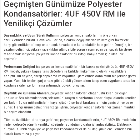
Geçmişten Günümüze Polyester
si
ansatör
 Kılıf
Kondansatörler: 4UF 450V RM ile
si
a Tipi Kondansatör
 Kılıf
Yenilikçi Çözümler
risi
Tipi Kondansatör
 Kılıf
Dayanıklılık ve Uzun Süreli Kullanım
polyester kondansatörlerinin öne çıkan
özelliklerinden biridir. Hava koşullarına, sıcaklık değişimlerine ve nem gibi faktörlere
karşı gösterdikleri direnç, onları açık havada bile kullanılabilir hale getirir. Örneğin, bir
si
nsatör
 Kılıf
yazılım geliştirici, yüksek sıcaklıklar altında bile sorun yaşamadan çalışacak bir devre
tasarlamak istiyorsa, polyester kondansatörler bu isteği karşılamak için ideal bir
seçimdir.
si
r 1206 Kılıf
Kılıf
Performans Gelişimi
ise polyester kondansatörlerin bir başka çekici yönüdür. 4UF 450V
RM modeli, yüksek kapasitans değerleri ile birlikte mükemmel dielektrik özelliklere
sahiptir. Bu sayede, enerji depolama ve boşaltma işlemlerinde daha etkili bir şekilde görev
si
 402 Kılıf
Kılıf
yapar. Yani, bir telefon şarj cihazı gibi sürekli yüksek akım talep eden uygulamalarda bu
kondansatörler, performansı artırmada büyük rol oynar.
Çeşitlilik ve Kullanım Alanları
, polyester kondansatörleri olağanüstü kılan bir diğer
isi
 603 Kılıf
Kılıf
unsurdur. Ses sistemlerinden, telekomünikasyon cihazlarına kadar birçok alanda kendine
yer bulur. Bu da mühendislerin hayal gücünü serbest bırakmaları için geniş bir yelpaze
sunar. Hangi ürünü geliştirirseniz geliştirin, polyester kondansatörler her zaman mantıklı
si
 805 Kılıf
5W
bir seçim olacaktır.
Tüm bu özellikleri bir araya getirince, polyester kondansatörlerin, 4UF 450V RM modelinin
isi
nsatör
W
neden geleceğe yönelik yenilikçi çözümler sunduğunu daha iyi anlayabiliriz. Elektronik
dünyası sürekli değişiyor ve polyester kondansatörler de bu değişimin öncülerinden biri
olarak karşımıza çıkıyor.
si
atör
W