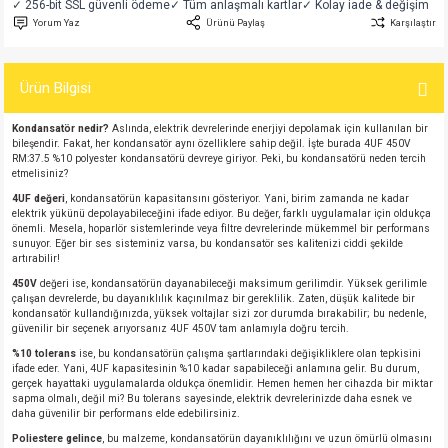
✓ 256-bit SSL güvenli ödeme
✓ Tüm anlaşmalı kartlar
✓ Kolay iade & değişim
si
atör
Serisi
enç 3W
 603 Kılıf
Yorum Yaz
Ürünü Paylaş
Karşılaştır
si
satör
erisi
enç 4W
 603 Kılıf - 25 Adet
Ürün Bilgisi
4 Serisi,27 Serisi,93 Serisi
atör
Serisi
enç 5W
 805 Kılıf
Kondansatör nedir?
Aslında, elektrik devrelerinde enerjiyi depolamak için kullanılan bir
bileşendir. Fakat, her kondansatör aynı özelliklere sahip değil. İşte burada 4UF 450V
RM:37.5 %10 polyester kondansatörü devreye giriyor. Peki, bu kondansatörü neden tercih
tör
 Serisi
ç 10W
 805 Kılıf - 25 Adet
etmelisiniz?
4UF değeri
, kondansatörün kapasitansını gösteriyor. Yani, birim zamanda ne kadar
elektrik yükünü depolayabileceğini ifade ediyor. Bu değer, farklı uygulamalar için oldukça
erisi
atör
erisi
ç 11W
d
önemli. Mesela, hoparlör sistemlerinde veya filtre devrelerinde mükemmel bir performans
sunuyor. Eğer bir ses sisteminiz varsa, bu kondansatör ses kalitenizi ciddi şekilde
artırabilir!
isi
satör
ç 13W
450V
değeri ise, kondansatörün dayanabileceği maksimum gerilimdir. Yüksek gerilimle
çalışan devrelerde, bu dayanıklılık kaçınılmaz bir gereklilik. Zaten, düşük kalitede bir
isi
atör
ç 14W
kondansatör kullandığınızda, yüksek voltajlar sizi zor durumda bırakabilir; bu nedenle,
güvenilir bir seçenek arıyorsanız 4UF 450V tam anlamıyla doğru tercih.
%10 tolerans
ise, bu kondansatörün çalışma şartlarındaki değişikliklere olan tepkisini
i
satör
ç 15W
ifade eder. Yani, 4UF kapasitesinin %10 kadar sapabileceği anlamına gelir. Bu durum,
gerçek hayattaki uygulamalarda oldukça önemlidir. Hemen hemen her cihazda bir miktar
sapma olmalı, değil mi? Bu tolerans sayesinde, elektrik devrelerinizde daha esnek ve
isi
atör
ç 17W
iyot
daha güvenilir bir performans elde edebilirsiniz.
Poliestere gelince
, bu malzeme, kondansatörün dayanıklılığını ve uzun ömürlü olmasını