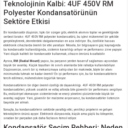
Teknolojinin Kalbi: 4UF 450V RM
Polyester Kondansatörünün
isi
Sektöre Etkisi
si
Bir kondansatör düşünün; tıpkı bir sünger gibi, elektrik akımını toplar ve gerektiğinde
serbest bırakır. 4UF 450V RM polyester kondansatörü, bu işlevi mükemmel bir şekilde
gerçekleştirerek, devrelerdeki dalgalanmaları en aza indiriyor. Bu, özellikle hassas
isi
elektronik cihazlarda önemli bir etki yaratıyor. Mesela, bir bilgisayarın güç kaynağında
bu kondansatör kullanıldığında, sistemin kararlılığı artıyor ve performansı zirve yapıyor.
Yani düşük kaliteli bir kondansatör kullanmak, cihazın ömrünü kısaltabilir.
isi
Ayrıca,
RM (Radial Mount)
yapısı, bu parçanın yerden tasarruf sağlaması açısından
büyük bir avantaj. Küçük boyutları ile sınırlı alanlarda bile rahatça kullanılabiliyor.
risi
Düşünsenize, sınırlı bir iç mekanizmaya sahip olan bir makinede, böyle bir alanı
minimumda tutmak ne kadar önemli! En iyi performans için, bu tür kondansatörlerin
tercih edilmesi, mühendislere özgürlük tanıyor.
risi
Kondansatörlerin bir diğer önemli özelliği de dayanıklılığı. 4UF 450V RM polyester
kondansatörleri, yüksek sıcaklık ve voltaj altında bile güvenilir bir performans sergiliyor.
Bu, endüstriyel otomasyon sistemlerinde ve enerji yönetimi çözümlerinde büyük bir
si
avantaj sağlıyor. Yani, güvenilir bir malzeme arıyorsanız, bu kondansatörler listenizin
başında yer almalı.
Sonuçta, bu kondansatörlerin sektörde yarattığı etki, yenilikçi projelerin ve gelişen
si
teknolojilerin önünü açıyor. Elektronik dünyasında, küçük ama güçlü bu bileşenler,
sıradan bir parçadan çok daha fazlasını temsil ediyor.
Kondansatör Seçim Rehberi: Neden
risi