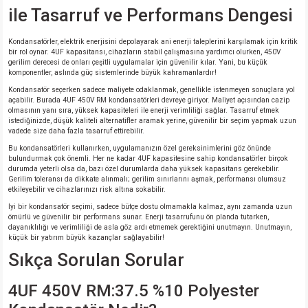
ile Tasarruf ve Performans Dengesi
Kondansatörler, elektrik enerjisini depolayarak ani enerji taleplerini karşılamak için kritik
bir rol oynar. 4UF kapasitansı, cihazların stabil çalışmasına yardımcı olurken, 450V
gerilim derecesi de onları çeşitli uygulamalar için güvenilir kılar. Yani, bu küçük
komponentler, aslında güç sistemlerinde büyük kahramanlardır!
Kondansatör seçerken sadece maliyete odaklanmak, genellikle istenmeyen sonuçlara yol
açabilir. Burada 4UF 450V RM kondansatörleri devreye giriyor. Maliyet açısından cazip
olmasının yanı sıra, yüksek kapasiteleri ile enerji verimliliği sağlar. Tasarruf etmek
istediğinizde, düşük kaliteli alternatifler aramak yerine, güvenilir bir seçim yapmak uzun
vadede size daha fazla tasarruf ettirebilir.
Bu kondansatörleri kullanırken, uygulamanızın özel gereksinimlerini göz önünde
bulundurmak çok önemli. Her ne kadar 4UF kapasitesine sahip kondansatörler birçok
durumda yeterli olsa da, bazı özel durumlarda daha yüksek kapasitans gerekebilir.
Gerilim toleransı da dikkate alınmalı; gerilim sınırlarını aşmak, performansı olumsuz
etkileyebilir ve cihazlarınızı risk altına sokabilir.
İyi bir kondansatör seçimi, sadece bütçe dostu olmamakla kalmaz, aynı zamanda uzun
ömürlü ve güvenilir bir performans sunar. Enerji tasarrufunu ön planda tutarken,
dayanıklılığı ve verimliliği de asla göz ardı etmemek gerektiğini unutmayın. Unutmayın,
küçük bir yatırım büyük kazançlar sağlayabilir!
Sıkça Sorulan Sorular
4UF 450V RM:37.5 %10 Polyester