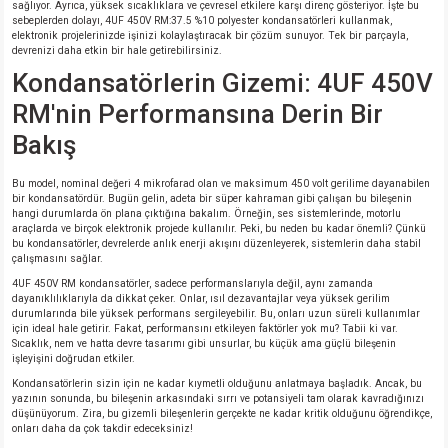
sağlıyor. Ayrıca, yüksek sıcaklıklara ve çevresel etkilere karşı direnç gösteriyor. İşte bu
si
nsatörler
ç 25W
od
sebeplerden dolayı, 4UF 450V RM:37.5 %10 polyester kondansatörleri kullanmak,
elektronik projelerinizde işinizi kolaylaştıracak bir çözüm sunuyor. Tek bir parçayla,
devrenizi daha etkin bir hale getirebilirsiniz.
ndansatör
ç 3W
ç
Kondansatörlerin Gizemi: 4UF 450V
RM'nin Performansına Derin Bir
ver
d Kondansatörler
ç 4W
Bakış
si
ansatör
ç 6W
Bu model, nominal değeri 4 mikrofarad olan ve maksimum 450 volt gerilime dayanabilen
bir kondansatördür. Bugün gelin, adeta bir süper kahraman gibi çalışan bu bileşenin
si
Kondansatör
ç 7W
d
hangi durumlarda ön plana çıktığına bakalım. Örneğin, ses sistemlerinde, motorlu
araçlarda ve birçok elektronik projede kullanılır. Peki, bu neden bu kadar önemli? Çünkü
bu kondansatörler, devrelerde anlık enerji akışını düzenleyerek, sistemlerin daha stabil
isi
ansatör
ç 8W
çalışmasını sağlar.
4UF 450V RM kondansatörler, sadece performanslarıyla değil, aynı zamanda
dayanıklılıklarıyla da dikkat çeker. Onlar, ısıl dezavantajlar veya yüksek gerilim
si
ster AXİAL Kondansatör
ç 9W
durumlarında bile yüksek performans sergileyebilir. Bu, onları uzun süreli kullanımlar
için ideal hale getirir. Fakat, performansını etkileyen faktörler yok mu? Tabii ki var.
Sıcaklık, nem ve hatta devre tasarımı gibi unsurlar, bu küçük ama güçlü bileşenin
risi
ndansatörler
işleyişini doğrudan etkiler.
Kondansatörlerin sizin için ne kadar kıymetli olduğunu anlatmaya başladık. Ancak, bu
yazının sonunda, bu bileşenin arkasındaki sırrı ve potansiyeli tam olarak kavradığınızı
isi
atör
düşünüyorum. Zira, bu gizemli bileşenlerin gerçekte ne kadar kritik olduğunu öğrendikçe,
onları daha da çok takdir edeceksiniz!