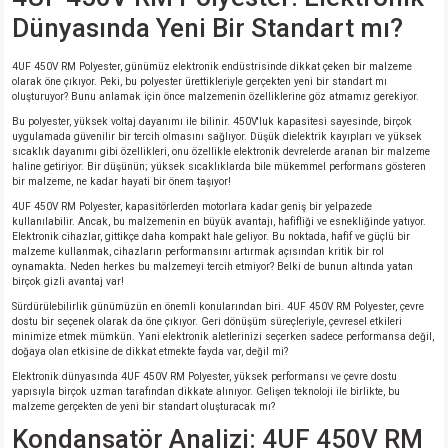
Dünyasında Yeni Bir Standart mı?
4UF 450V RM Polyester, günümüz elektronik endüstrisinde dikkat çeken bir malzeme
olarak öne çıkıyor. Peki, bu polyester ürettikleriyle gerçekten yeni bir standart mı
oluşturuyor? Bunu anlamak için önce malzemenin özelliklerine göz atmamız gerekiyor.
Bu polyester, yüksek voltaj dayanımı ile bilinir. 450V'luk kapasitesi sayesinde, birçok
uygulamada güvenilir bir tercih olmasını sağlıyor. Düşük dielektrik kayıpları ve yüksek
sıcaklık dayanımı gibi özellikleri, onu özellikle elektronik devrelerde aranan bir malzeme
haline getiriyor. Bir düşünün; yüksek sıcaklıklarda bile mükemmel performans gösteren
bir malzeme, ne kadar hayati bir önem taşıyor!
4UF 450V RM Polyester, kapasitörlerden motorlara kadar geniş bir yelpazede
kullanılabilir. Ancak, bu malzemenin en büyük avantajı, hafifliği ve esnekliğinde yatıyor.
Elektronik cihazlar, gittikçe daha kompakt hale geliyor. Bu noktada, hafif ve güçlü bir
malzeme kullanmak, cihazların performansını artırmak açısından kritik bir rol
oynamakta. Neden herkes bu malzemeyi tercih etmiyor? Belki de bunun altında yatan
birçok gizli avantaj var!
Sürdürülebilirlik günümüzün en önemli konularından biri. 4UF 450V RM Polyester, çevre
dostu bir seçenek olarak da öne çıkıyor. Geri dönüşüm süreçleriyle, çevresel etkileri
minimize etmek mümkün. Yani elektronik aletlerinizi seçerken sadece performansa değil,
doğaya olan etkisine de dikkat etmekte fayda var, değil mi?
Elektronik dünyasında 4UF 450V RM Polyester, yüksek performansı ve çevre dostu
yapısıyla birçok uzman tarafından dikkate alınıyor. Gelişen teknoloji ile birlikte, bu
malzeme gerçekten de yeni bir standart oluşturacak mı?
Kondansatör Analizi: 4UF 450V RM