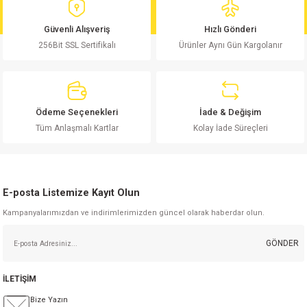
Görüş ve önerileriniz için teşekkür ederiz.
Güvenli Alışveriş
Hızlı Gönderi
256Bit SSL Sertifikalı
Ürünler Aynı Gün Kargolanır
Ürün resmi kalitesiz, bozuk veya görüntülenemiyor.
Ürün açıklamasında eksik bilgiler bulunuyor.
Ürün bilgilerinde hatalar bulunuyor.
Ürün fiyatı diğer sitelerden daha pahalı.
Ödeme Seçenekleri
İade & Değişim
Bu ürüne benzer farklı alternatifler olmalı.
Tüm Anlaşmalı Kartlar
Kolay İade Süreçleri
E-posta Listemize Kayıt Olun
Kampanyalarımızdan ve indirimlerimizden güncel olarak haberdar olun.
Gönder
GÖNDER
İLETİŞİM
Bize Yazın