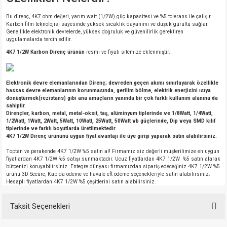
Bu direnç, 4K7 ohm değeri, yarım watt (1/2W) güç kapasitesi ve %5 tolerans ile çalışır.
Karbon film teknolojisi sayesinde yüksek sıcaklık dayanımı ve düşük gürültü sağlar.
Genellikle elektronik devrelerde, yüksek doğruluk ve güvenilirlik gerektiren
uygulamalarda tercih edilir.
4K7 1/2W Karbon Direnç ürünün
resmi ve fiyatı sitemize eklenmiştir.
Elektronik devre elemanlarından Direnç; devreden geçen akımı sınırlayarak özellikle
hassas devre elemanlarının korunmasında, gerilim bölme, elektrik enerjisini ısıya
dönüştürmek(rezistans) gibi ana amaçların yanında bir çok farklı kullanım alanına da
sahiptir.
Dirençler, karbon, metal, metal-oksit, taş, alüminyum tiplerinde ve 1/8Watt, 1/4Watt,
1/2Watt, 1Watt, 2Watt, 5Watt, 10Watt, 25Watt, 50Watt vb güçlerinde, Dip veya SMD kılıf
tiplerinde ve farklı boyutlarda üretilmektedir.
4K7 1/2W Direnç ürününü uygun fiyat avantajı ile üye girişi yaparak satın alabilirsiniz.
Toptan ve perakende 4K7 1/2W %5 satın al! Firmamız siz değerli müşterilimize en uygun
fiyatlardan 4K7 1/2W %5 satışı sunmaktadır. Ucuz fiyatlardan 4K7 1/2W %5 satın alarak
bütçenizi koruyabilirsiniz. Entegre dünyası firmamızdan sipariş edeceğiniz 4K7 1/2W %5
ürünü 3D Secure, Kapıda ödeme ve havale eft ödeme seçenekleriyle satın alabilirsiniz.
Hesaplı fiyatlardan 4K7 1/2W %5 çeşitlerini satın alabilirsiniz.
Taksit Seçenekleri