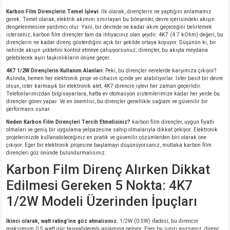
si
ansatör
 Kılıf
Karbon Film Dirençlerin Temel İşlevi
: İlk olarak, dirençlerin ne yaptığını anlamamız
gerek. Temel olarak, elektrik akımını sınırlayan bu bileşenler, devre içerisindeki akışın
dengelenmesine yardımcı olur. Yani, bir devrede ne kadar akım geçeceğini belirlemek
si
a Tipi Kondansatör
 Kılıf
isterseniz, karbon film dirençler tam da ihtiyacınız olan şeydir. 4K7 (4.7 kOhm) değeri, bu
dirençlerin ne kadar direnç gösterdiğini açık bir şekilde ortaya koyuyor. Düşünün ki, bir
nehirde akışın şiddetini kontrol etmeye çalışıyorsunuz; dirençler, bu akışta meydana
risi
Tipi Kondansatör
 Kılıf
gelebilecek aşırı taşkınlıkların önüne geçer.
4K7 1/2W Dirençlerin Kullanım Alanları
: Peki, bu dirençler nerelerde karşımıza çıkıyor?
si
nsatör
 Kılıf
Aslında, hemen her elektronik proje ve cihazın içinde yer alabiliyorlar. İster basit bir devre
olsun, ister karmaşık bir elektronik alet, 4K7 direncin işlevi her zaman geçerlidir.
Telefonlarımızdan bilgisayarlara, hatta ev otomasyon sistemlerimize kadar her yerde bu
dirençler görev yapar. Ve en önemlisi, bu dirençler genellikle sağlam ve güvenilir bir
si
r 1206 Kılıf
Kılıf
performans sunar.
Neden Karbon Film Dirençleri Tercih Etmelisiniz?
karbon film dirençler, uygun fiyatlı
si
 402 Kılıf
Kılıf
olmaları ve geniş bir uygulama yelpazesine sahip olmalarıyla dikkat çekiyor. Elektronik
projelerinizde kullanabileceğiniz en pratik ve güvenilir çözümlerden biri olarak öne
çıkıyor. Eğer bir elektronik projesine başlamayı düşünüyorsanız, mutlaka karbon film
dirençleri göz önünde bulundurmalısınız.
isi
 603 Kılıf
Kılıf
Karbon Film Direnç Alırken Dikkat
si
 805 Kılıf
5W
Edilmesi Gereken 5 Nokta: 4K7
1/2W Modeli Üzerinden İpuçları
isi
nsatör
W
İkinci olarak, watt rating’ine göz atmalısınız.
1/2W (0.5W) ifadesi, bu direncin
maksimum 0.5 watt güç taşıyabileceği anlamına geliyor. Eğer bu sınırı aşırsanız, direnç
si
atör
W