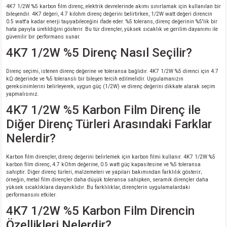
4K7 1/2W %5 karbon film direnç, elektrik devrelerinde akımı sınırlamak için kullanılan bir
bileşendir. 4K7 değeri, 4.7 kilohm direnç değerini belirtirken, 1/2W watt değeri direncin
0.5 watt'a kadar enerji taşıyabileceğini ifade eder. %5 tolerans, direnç değerinin %5'lik bir
hata payıyla üretildiğini gösterir. Bu tür dirençler, yüksek sıcaklık ve gerilim dayanımı ile
güvenilir bir performans sunar.
4K7 1/2W %5 Direnç Nasıl Seçilir?
Direnç seçimi, istenen direnç değerine ve toleransa bağlıdır. 4K7 1/2W %5 direnci için 4.7
kΩ değerinde ve %5 toleranslı bir bileşen tercih edilmelidir. Uygulamanızın
gereksinimlerini belirleyerek, uygun güç (1/2W) ve direnç değerini dikkate alarak seçim
yapmalısınız.
4K7 1/2W %5 Karbon Film Direnç ile
Diğer Direnç Türleri Arasındaki Farklar
Nelerdir?
Karbon film dirençler, direnç değerini belirlemek için karbon filmi kullanır. 4K7 1/2W %5
karbon film direnç, 4.7 kOhm değerine, 0.5 watt güç kapasitesine ve %5 toleransa
sahiptir. Diğer direnç türleri, malzemeleri ve yapıları bakımından farklılık gösterir;
örneğin, metal film dirençler daha düşük toleransa sahipken, seramik dirençler daha
yüksek sıcaklıklara dayanıklıdır. Bu farklılıklar, dirençlerin uygulamalardaki
performansını etkiler.
4K7 1/2W %5 Karbon Film Direncin
Özellikleri Nelerdir?