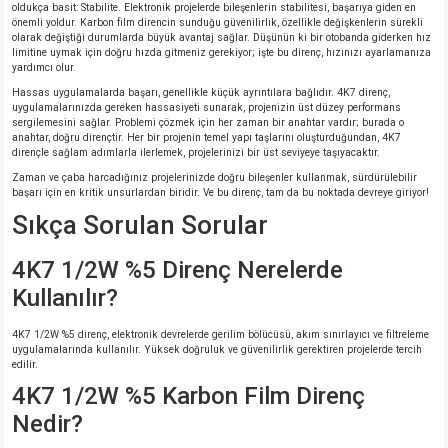
oldukça basit: Stabilite. Elektronik projelerde bileşenlerin stabilitesi, başarıya giden en
önemli yoldur. Karbon film direncin sunduğu güvenilirlik, özellikle değişkenlerin sürekli
olarak değiştiği durumlarda büyük avantaj sağlar. Düşünün ki bir otobanda giderken hız
isi
limitine uymak için doğru hızda gitmeniz gerekiyor; işte bu direnç, hızınızı ayarlamanıza
yardımcı olur.
erisi
Hassas uygulamalarda başarı, genellikle küçük ayrıntılara bağlıdır. 4K7 direnç,
uygulamalarınızda gereken hassasiyeti sunarak, projenizin üst düzey performans
sergilemesini sağlar. Problemi çözmek için her zaman bir anahtar vardır; burada o
anahtar, doğru dirençtir. Her bir projenin temel yapı taşlarını oluşturduğundan, 4K7
releri
dirençle sağlam adımlarla ilerlemek, projelerinizi bir üst seviyeye taşıyacaktır.
Zaman ve çaba harcadığınız projelerinizde doğru bileşenler kullanmak, sürdürülebilir
P MARKA)
başarı için en kritik unsurlardan biridir. Ve bu direnç, tam da bu noktada devreye giriyor!
Sıkça Sorulan Sorular
4K7 1/2W %5 Direnç Nerelerde
Kullanılır?
4K7 1/2W %5 direnç, elektronik devrelerde gerilim bölücüsü, akım sınırlayıcı ve filtreleme
uygulamalarında kullanılır. Yüksek doğruluk ve güvenilirlik gerektiren projelerde tercih
edilir.
4K7 1/2W %5 Karbon Film Direnç
Nedir?