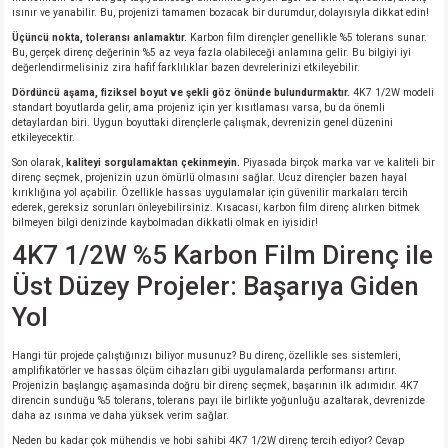
ısınır ve yanabilir. Bu, projenizi tamamen bozacak bir durumdur, dolayısıyla dikkat edin!
Üçüncü nokta, toleransı anlamaktır.
Karbon film dirençler genellikle %5 tolerans sunar.
isi
Bu, gerçek direnç değerinin %5 az veya fazla olabileceği anlamına gelir. Bu bilgiyi iyi
değerlendirmelisiniz zira hafif farklılıklar bazen devrelerinizi etkileyebilir.
Dördüncü aşama, fiziksel boyut ve şekli göz önünde bulundurmaktır.
4K7 1/2W modeli
si
standart boyutlarda gelir, ama projeniz için yer kısıtlaması varsa, bu da önemli
detaylardan biri. Uygun boyuttaki dirençlerle çalışmak, devrenizin genel düzenini
etkileyecektir.
isi
Son olarak,
kaliteyi sorgulamaktan çekinmeyin.
Piyasada birçok marka var ve kaliteli bir
direnç seçmek, projenizin uzun ömürlü olmasını sağlar. Ucuz dirençler bazen hayal
kırıklığına yol açabilir. Özellikle hassas uygulamalar için güvenilir markaları tercih
isi
ederek, gereksiz sorunları önleyebilirsiniz. Kısacası, karbon film direnç alırken bitmek
bilmeyen bilgi denizinde kaybolmadan dikkatli olmak en iyisidir!
risi
4K7 1/2W %5 Karbon Film Direnç ile
Üst Düzey Projeler: Başarıya Giden
risi
Yol
si
Hangi tür projede çalıştığınızı biliyor musunuz? Bu direnç, özellikle ses sistemleri,
amplifikatörler ve hassas ölçüm cihazları gibi uygulamalarda performansı artırır.
Projenizin başlangıç aşamasında doğru bir direnç seçmek, başarının ilk adımıdır. 4K7
si
direncin sunduğu %5 tolerans, tolerans payı ile birlikte yoğunluğu azaltarak, devrenizde
daha az ısınma ve daha yüksek verim sağlar.
risi
Neden bu kadar çok mühendis ve hobi sahibi 4K7 1/2W direnç tercih ediyor? Cevap