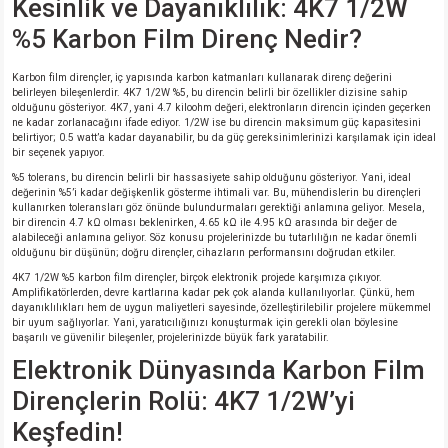
Kesinlik ve Dayanıklılık: 4K7 1/2W
si
nsatörler
ç 25W
od
%5 Karbon Film Direnç Nedir?
ndansatör
ç 3W
ç
Karbon film dirençler, iç yapısında karbon katmanları kullanarak direnç değerini
belirleyen bileşenlerdir. 4K7 1/2W %5, bu direncin belirli bir özellikler dizisine sahip
olduğunu gösteriyor. 4K7, yani 4.7 kiloohm değeri, elektronların direncin içinden geçerken
ver
d Kondansatörler
ç 4W
ne kadar zorlanacağını ifade ediyor. 1/2W ise bu direncin maksimum güç kapasitesini
belirtiyor; 0.5 watt’a kadar dayanabilir, bu da güç gereksinimlerinizi karşılamak için ideal
bir seçenek yapıyor.
si
ansatör
ç 6W
%5 tolerans, bu direncin belirli bir hassasiyete sahip olduğunu gösteriyor. Yani, ideal
değerinin %5’i kadar değişkenlik gösterme ihtimali var. Bu, mühendislerin bu dirençleri
kullanırken toleransları göz önünde bulundurmaları gerektiği anlamına geliyor. Mesela,
si
Kondansatör
ç 7W
d
bir direncin 4.7 kΩ olması beklenirken, 4.65 kΩ ile 4.95 kΩ arasında bir değer de
alabileceği anlamına geliyor. Söz konusu projelerinizde bu tutarlılığın ne kadar önemli
olduğunu bir düşünün; doğru dirençler, cihazların performansını doğrudan etkiler.
isi
ansatör
ç 8W
4K7 1/2W %5 karbon film dirençler, birçok elektronik projede karşımıza çıkıyor.
Amplifikatörlerden, devre kartlarına kadar pek çok alanda kullanılıyorlar. Çünkü, hem
si
ster AXİAL Kondansatör
ç 9W
dayanıklılıkları hem de uygun maliyetleri sayesinde, özelleştirilebilir projelere mükemmel
bir uyum sağlıyorlar. Yani, yaratıcılığınızı konuşturmak için gerekli olan böylesine
başarılı ve güvenilir bileşenler, projelerinizde büyük fark yaratabilir.
risi
ndansatörler
Elektronik Dünyasında Karbon Film
Dirençlerin Rolü: 4K7 1/2W’yi
isi
atör
Keşfedin!