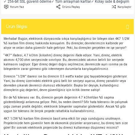
✓ 256-bit SSL güvenli ödeme
✓ Tüm anlaşmalı kartlar
✓ Kolay iade & değişim
si
atör
Serisi
enç 3W
 603 Kılıf
Yorum Yaz
Ürünü Paylaş
Karşılaştır
si
satör
erisi
enç 4W
 603 Kılıf - 25 Adet
Ürün Bilgisi
4 Serisi,27 Serisi,93 Serisi
atör
Serisi
enç 5W
 805 Kılıf
Merhaba! Bugün, elektronik dünyasında sıkça karşılaştığımız bir bileşen olan 4K7 1/2W
%5 karbon film direnç hakkında konuşalım. Bu dirençler, devrelerimizin kalbinde yer
alıyor ve onları daha güvenilir hale getiriyor. Peki, bu dirençler gerçekten ne işe yarıyor?
tör
 Serisi
ç 10W
 805 Kılıf - 25 Adet
“4K7” ifadesi, 4.7 kOhm (kiloohm) direnç değerini ifade ediyor. Yani, direnç, elektrik
akımını 4,700 ohm seviyesinde sınırlıyor. Bu, devrenizdeki akımın belirli bir seviyede
kalmasını sağlıyor. Eğer direnç değeri doğru seçilmezse, devrenizde aşırı ısınma ya da
erisi
atör
erisi
ç 11W
d
bileşenlerin zarar görmesi gibi istenmeyen durumlarla karşılaşabilirsiniz.
Direncin “1/2W” ibaresi ise bu direncin 0.5 watt'a kadar güç taşıyabileceğini gösteriyor.
isi
satör
ç 13W
Yani, bu direnç üzerindeki elektrik gücü belli bir seviyeyi aşarsa, direnç yanabilir veya
devreden çıkarak devrenizi olumsuz etkileyebilir. Başka bir deyişle, kullandığınız
dirençlerin güç değerleri, devre güvenliğiniz için kritik öneme sahip!
isi
atör
ç 14W
Bir de %5 tolerans var. Bu, direncin gerçek değerinin 4.7 kOhm'dan %5 sapma
gösterebileceği anlamına geliyor. Peki, bu neden önemli? Sıfır hata toleransı ile çalışmak
çoğu zaman pratik değildir; elektronik bileşenler sapmalar gösterebilir. Ancak %5 gibi
i
satör
ç 15W
uygun bir tolerans ile birçok projede rahatlıkla kullanabilirsiniz.
4K7 1/2W %5 karbon film direncin basit ama etkili bir yapı sunduğunu unutmayın.
Projelerinizde hem güvenilir hem de ekonomik çözümler arıyorsanız, bu direnç tam size
isi
atör
ç 17W
iyot
göre! Bir sonraki elektronik projenizde bu direnci kullanmayı düşünmez misiniz?