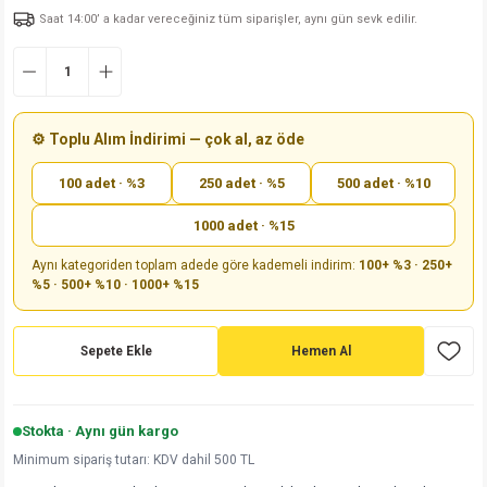
Saat 14:00’ a kadar vereceğiniz tüm siparişler, aynı gün sevk edilir.
md
risi
Klemens 180C
nsatör
erisi
renç %5 2W
Kılıf
risi
Klemens 90C
atör
risi
enç 1/8w
Kılıf
i
satör
risi
enç %1 1/2W
k kapasitör
⚙️ Toplu Alım İndirimi — çok al, az öde
100 adet · %3
250 adet · %5
500 adet · %10
si
atör
risi
enç %1 1/4W
1000 adet · %15
si
tör
risi
renç 1/2W
ad
iyot
Aynı kategoriden toplam adede göre kademeli indirim:
100+ %3 · 250+
%5 · 500+ %10 · 1000+ %15
si
atör
Serisi
renç 10W
isi
satör
Serisi
enç 1W
r 1206 Kılıf
Sepete Ekle
Hemen Al
 Serisi,45 Serisi
atör
Serisi
renç 20W
 1206 Kılıf - 25 Adet
iyot
Stokta · Aynı gün kargo
risi
tör
isi
enç 2W
 402 Kılıf
Minimum sipariş tutarı: KDV dahil 500 TL