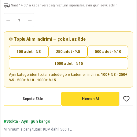
Saat 14:00’ a kadar vereceğiniz tüm siparişler, aynı gün sevk edilir.
md
risi
Klemens 180C
nsatör
erisi
renç %5 2W
Kılıf
risi
Klemens 90C
atör
risi
enç 1/8w
Kılıf
i
satör
risi
enç %1 1/2W
k kapasitör
⚙️ Toplu Alım İndirimi — çok al, az öde
100 adet · %3
250 adet · %5
500 adet · %10
si
atör
risi
enç %1 1/4W
1000 adet · %15
si
tör
risi
renç 1/2W
ad
iyot
Aynı kategoriden toplam adede göre kademeli indirim:
100+ %3 · 250+
%5 · 500+ %10 · 1000+ %15
si
atör
Serisi
renç 10W
isi
satör
Serisi
enç 1W
r 1206 Kılıf
Sepete Ekle
Hemen Al
 Serisi,45 Serisi
atör
Serisi
renç 20W
 1206 Kılıf - 25 Adet
iyot
Stokta · Aynı gün kargo
risi
tör
isi
enç 2W
 402 Kılıf
Minimum sipariş tutarı: KDV dahil 500 TL