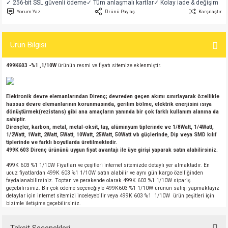
✓ 256-bit SSL güvenli ödeme
✓ Tüm anlaşmalı kartlar
✓ Kolay iade & değişim
si
atör
Serisi
enç 3W
 603 Kılıf
Yorum Yaz
Ürünü Paylaş
Karşılaştır
si
satör
erisi
enç 4W
 603 Kılıf - 25 Adet
Ürün Bilgisi
4 Serisi,27 Serisi,93 Serisi
atör
Serisi
enç 5W
 805 Kılıf
499K603 -%1 ,1/10W
ürünün resmi ve fiyatı sitemize eklenmiştir.
tör
 Serisi
ç 10W
 805 Kılıf - 25 Adet
Elektronik devre elemanlarından Direnç; devreden geçen akımı sınırlayarak özellikle
hassas devre elemanlarının korunmasında, gerilim bölme, elektrik enerjisini ısıya
erisi
atör
erisi
ç 11W
d
dönüştürmek(rezistans) gibi ana amaçların yanında bir çok farklı kullanım alanına da
sahiptir.
Dirençler, karbon, metal, metal-oksit, taş, alüminyum tiplerinde ve 1/8Watt, 1/4Watt,
isi
satör
ç 13W
1/2Watt, 1Watt, 2Watt, 5Watt, 10Watt, 25Watt, 50Watt vb güçlerinde, Dip veya SMD kılıf
tiplerinde ve farklı boyutlarda üretilmektedir.
499K 603 Direnç ürününü uygun fiyat avantajı ile üye girişi yaparak satın alabilirsiniz.
isi
atör
ç 14W
499K 603 %1 1/10W Fiyatları ve çeşitleri internet sitemizde detaylı yer almaktadır. En
ucuz fiyatlardan 499K 603 %1 1/10W satın alabilir ve aynı gün kargo özelliğinden
faydalanabilirsiniz. Toptan ve perakende olarak 499K 603 %1 1/10W sipariş
i
satör
ç 15W
geçebilirsiniz. Bir çok ödeme seçeneğiyle 499K603 %1 1/10W ürünün satışı yapmaktayız
detaylar için internet sitemizi inceleyebilir veya 499K 603 %1 1/10W ürün çeşitleri için
bizimle iletişime geçebilirsiniz.
isi
atör
ç 17W
iyot