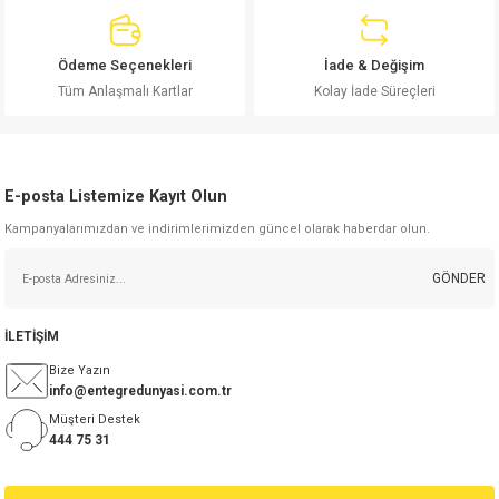
si
ansatör
 Kılıf
si
a Tipi Kondansatör
 Kılıf
Ödeme Seçenekleri
İade & Değişim
Gönder
Tüm Anlaşmalı Kartlar
Kolay İade Süreçleri
risi
Tipi Kondansatör
 Kılıf
si
nsatör
 Kılıf
E-posta Listemize Kayıt Olun
si
r 1206 Kılıf
Kılıf
Kampanyalarımızdan ve indirimlerimizden güncel olarak haberdar olun.
GÖNDER
si
 402 Kılıf
Kılıf
isi
 603 Kılıf
Kılıf
İLETİŞİM
Bize Yazın
si
 805 Kılıf
5W
info@entegredunyasi.com.tr
Müşteri Destek
444 75 31
isi
nsatör
W
si
atör
W