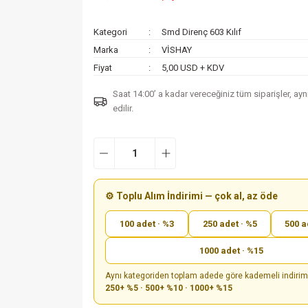
Kategori
Smd Direnç 603 Kılıf
Marka
VİSHAY
Fiyat
5,00 USD + KDV
Saat 14:00’ a kadar vereceğiniz tüm siparişler, ay
edilir.
⚙️ Toplu Alım İndirimi — çok al, az öde
100 adet · %3
250 adet · %5
500 a
1000 adet · %15
Aynı kategoriden toplam adede göre kademeli indiri
250+ %5 · 500+ %10 · 1000+ %15