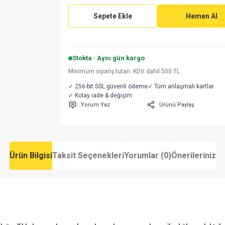
Sepete Ekle
Hemen Al
Stokta · Aynı gün kargo
Minimum sipariş tutarı: KDV dahil 500 TL
✓ 256-bit SSL güvenli ödeme
✓ Tüm anlaşmalı kartlar
✓ Kolay iade & değişim
Yorum Yaz
Ürünü Paylaş
Ürün Bilgisi
Taksit Seçenekleri
Yorumlar (0)
Önerileriniz