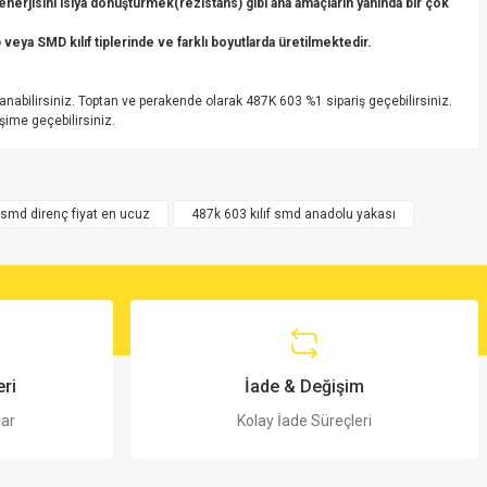
erjisini ısıya dönüştürmek(rezistans) gibi ana amaçların yanında bir çok
veya SMD kılıf tiplerinde ve farklı boyutlarda üretilmektedir.
lanabilirsiniz. Toptan ve perakende olarak 487K 603 %1 sipariş geçebilirsiniz.
şime geçebilirsiniz.
f smd direnç fiyat en ucuz
487k 603 kılıf smd anadolu yakası
ri
İade & Değişim
lar
Kolay İade Süreçleri