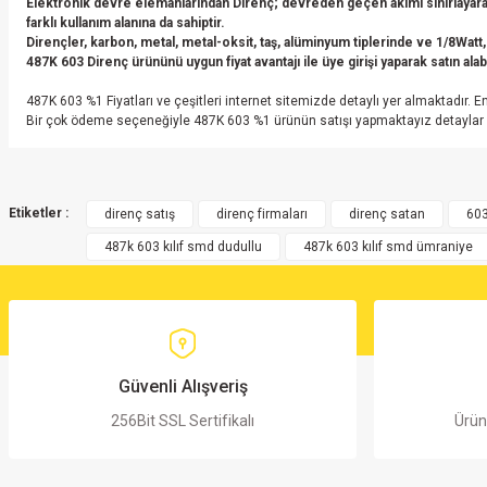
Elektronik devre elemanlarından Direnç; devreden geçen akımı sınırlayarak
farklı kullanım alanına da sahiptir.
Dirençler, karbon, metal, metal-oksit, taş, alüminyum tiplerinde ve 1/8Watt,
487K 603 Direnç ürününü uygun fiyat avantajı ile üye girişi yaparak satın alabi
487K 603 %1 Fiyatları ve çeşitleri internet sitemizde detaylı yer almaktadır. 
Bir çok ödeme seçeneğiyle 487K 603 %1 ürünün satışı yapmaktayız detaylar için
Bu ürünün fiyat bilgisi, resim, ürün açıklamalarında ve diğer konularda yete
Görüş ve önerileriniz için teşekkür ederiz.
Etiketler :
direnç satış
direnç firmaları
direnç satan
603
487k 603 kılıf smd dudullu
487k 603 kılıf smd ümraniye
Ürün resmi kalitesiz, bozuk veya görüntülenemiyor.
Ürün açıklamasında eksik bilgiler bulunuyor.
Ürün bilgilerinde hatalar bulunuyor.
Ürün fiyatı diğer sitelerden daha pahalı.
Bu ürüne benzer farklı alternatifler olmalı.
Güvenli Alışveriş
256Bit SSL Sertifikalı
Ürün