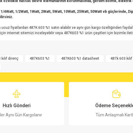
 özellikle hassas devre elemanlarının korunmasında, gerilim bölme, elektrik en
 1/4Watt, 1/2Watt, 1Watt, 2Watt, 5Watt, 10Watt, 25Watt, 50Watt vb güçlerinde, Dip 
lirsiniz.
En ucuz fiyatlardan 487K 603 %1 satın alabilir ve aynı gün kargo özelliğinden fayda
 internet sitemizi inceleyebilir veya 487K603 %1 ürün çeşitleri için bizimle ileti
rsiz gördüğünüz noktaları öneri formunu kullanarak tarafımıza iletebilirsiniz.
Bu ürüne ilk yorumu siz yapın!
 kılıf direnç
487K603 %1
487K603 %1 datasheet
487k 603 kılı
Yorum Yaz
Hızlı Gönderi
Ödeme Seçenekle
ler Aynı Gün Kargolanır
Tüm Anlaşmalı Kart