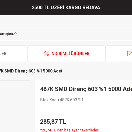
2500 TL ÜZERİ KARGO BEDAVA
LER
İNDİRİMLİ ÜRÜNLER
7K SMD Direnç 603 %1 5000 Adet
487K SMD Direnç 603 %1 5000 Ad
Stok Kodu
487K 603 %1
285,87 TL
*26,74 TL den başlayan taksitlerle!!