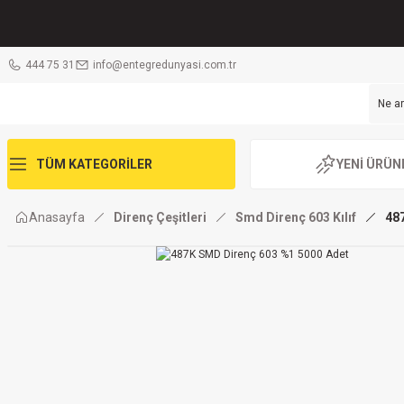
444 75 31
info@entegredunyasi.com.tr
TÜM KATEGORİLER
YENİ ÜRÜN
Anasayfa
Direnç Çeşitleri
Smd Direnç 603 Kılıf
48