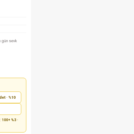
nı gün sevk
det · %10
m:
100+ %3 ·