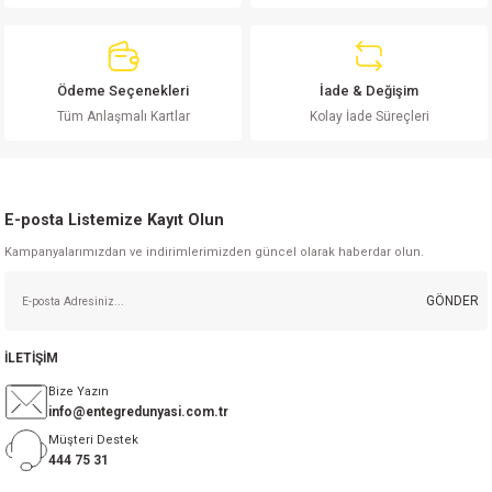
Ürün açıklamasında eksik bilgiler bulunuyor.
Ürün bilgilerinde hatalar bulunuyor.
Ürün fiyatı diğer sitelerden daha pahalı.
Ödeme Seçenekleri
İade & Değişim
Bu ürüne benzer farklı alternatifler olmalı.
Tüm Anlaşmalı Kartlar
Kolay İade Süreçleri
E-posta Listemize Kayıt Olun
Kampanyalarımızdan ve indirimlerimizden güncel olarak haberdar olun.
Gönder
GÖNDER
İLETİŞİM
Bize Yazın
info@entegredunyasi.com.tr
Müşteri Destek
444 75 31