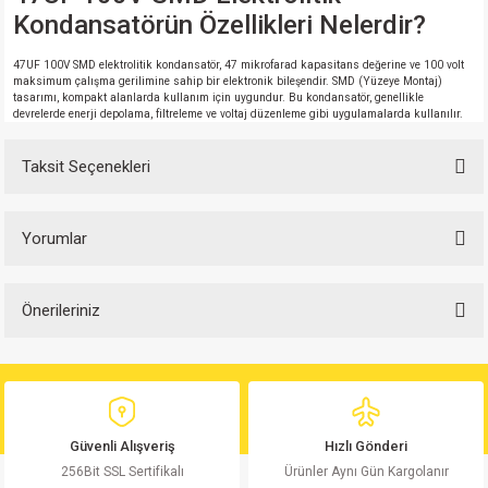
Kondansatörün Özellikleri Nelerdir?
47UF 100V SMD elektrolitik kondansatör, 47 mikrofarad kapasitans değerine ve 100 volt
maksimum çalışma gerilimine sahip bir elektronik bileşendir. SMD (Yüzeye Montaj)
tasarımı, kompakt alanlarda kullanım için uygundur. Bu kondansatör, genellikle
devrelerde enerji depolama, filtreleme ve voltaj düzenleme gibi uygulamalarda kullanılır.
Taksit Seçenekleri
Yorumlar
Önerileriniz
Bu ürüne ilk yorumu siz yapın!
Bu ürünün fiyat bilgisi, resim, ürün açıklamalarında ve diğer konularda
yetersiz gördüğünüz noktaları öneri formunu kullanarak tarafımıza
Yorum Yaz
iletebilirsiniz.
Görüş ve önerileriniz için teşekkür ederiz.
Güvenli Alışveriş
Hızlı Gönderi
256Bit SSL Sertifikalı
Ürünler Aynı Gün Kargolanır
Ürün resmi kalitesiz, bozuk veya görüntülenemiyor.