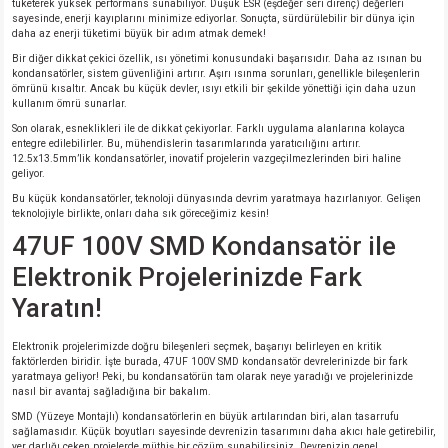
tüketerek yüksek performans sunabiliyor. Düşük ESR (eşdeğer seri direnç) değerleri
sayesinde, enerji kayıplarını minimize ediyorlar. Sonuçta, sürdürülebilir bir dünya için
daha az enerji tüketimi büyük bir adım atmak demek!
isi
Bir diğer dikkat çekici özellik, ısı yönetimi konusundaki başarısıdır. Daha az ısınan bu
kondansatörler, sistem güvenliğini artırır. Aşırı ısınma sorunları, genellikle bileşenlerin
ömrünü kısaltır. Ancak bu küçük devler, ısıyı etkili bir şekilde yönettiği için daha uzun
si
kullanım ömrü sunarlar.
Son olarak, esneklikleri ile de dikkat çekiyorlar. Farklı uygulama alanlarına kolayca
entegre edilebilirler. Bu, mühendislerin tasarımlarında yaratıcılığını artırır.
isi
12.5x13.5mm’lik kondansatörler, inovatif projelerin vazgeçilmezlerinden biri haline
geliyor.
isi
Bu küçük kondansatörler, teknoloji dünyasında devrim yaratmaya hazırlanıyor. Gelişen
teknolojiyle birlikte, onları daha sık göreceğimiz kesin!
47UF 100V SMD Kondansatör ile
risi
Elektronik Projelerinizde Fark
risi
Yaratın!
si
Elektronik projelerimizde doğru bileşenleri seçmek, başarıyı belirleyen en kritik
faktörlerden biridir. İşte burada, 47UF 100V SMD kondansatör devrelerinizde bir fark
yaratmaya geliyor! Peki, bu kondansatörün tam olarak neye yaradığı ve projelerinizde
si
nasıl bir avantaj sağladığına bir bakalım.
SMD (Yüzeye Montajlı) kondansatörlerin en büyük artılarından biri, alan tasarrufu
sağlamasıdır. Küçük boyutları sayesinde devrenizin tasarımını daha akıcı hale getirebilir,
risi
yer darlığı çeken projelerde müthiş bir çözüm sunabilirsiniz. Devrenizin genel