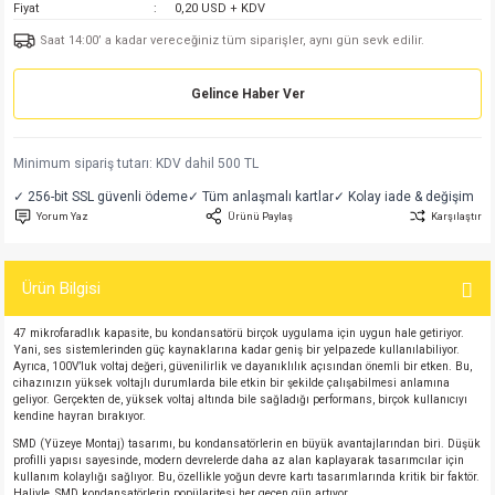
Fiyat
0,20 USD + KDV
md
risi
Klemens 180C
nsatör
erisi
renç %5 2W
Kılıf
Saat 14:00’ a kadar vereceğiniz tüm siparişler, aynı gün sevk edilir.
risi
Klemens 90C
atör
risi
enç 1/8w
Kılıf
Gelince Haber Ver
i
satör
risi
enç %1 1/2W
k kapasitör
Minimum sipariş tutarı: KDV dahil 500 TL
si
atör
risi
enç %1 1/4W
✓ 256-bit SSL güvenli ödeme
✓ Tüm anlaşmalı kartlar
✓ Kolay iade & değişim
Yorum Yaz
Ürünü Paylaş
Karşılaştır
si
tör
risi
renç 1/2W
ad
iyot
Ürün Bilgisi
si
atör
Serisi
renç 10W
47 mikrofaradlık kapasite, bu kondansatörü birçok uygulama için uygun hale getiriyor.
Yani, ses sistemlerinden güç kaynaklarına kadar geniş bir yelpazede kullanılabiliyor.
isi
satör
Serisi
enç 1W
r 1206 Kılıf
Ayrıca, 100V’luk voltaj değeri, güvenilirlik ve dayanıklılık açısından önemli bir etken. Bu,
cihazınızın yüksek voltajlı durumlarda bile etkin bir şekilde çalışabilmesi anlamına
geliyor. Gerçekten de, yüksek voltaj altında bile sağladığı performans, birçok kullanıcıyı
 Serisi,45 Serisi
atör
Serisi
renç 20W
 1206 Kılıf - 25 Adet
iyot
kendine hayran bırakıyor.
SMD (Yüzeye Montaj) tasarımı, bu kondansatörlerin en büyük avantajlarından biri. Düşük
profilli yapısı sayesinde, modern devrelerde daha az alan kaplayarak tasarımcılar için
risi
tör
isi
enç 2W
 402 Kılıf
kullanım kolaylığı sağlıyor. Bu, özellikle yoğun devre kartı tasarımlarında kritik bir faktör.
Haliyle, SMD kondansatörlerin popülaritesi her geçen gün artıyor.