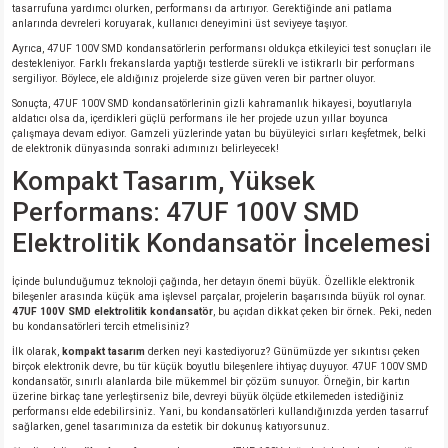
tasarrufuna yardımcı olurken, performansı da artırıyor. Gerektiğinde ani patlama
si
nsatörler
ç 25W
od
anlarında devreleri koruyarak, kullanıcı deneyimini üst seviyeye taşıyor.
Ayrıca, 47UF 100V SMD kondansatörlerin performansı oldukça etkileyici test sonuçları ile
ndansatör
ç 3W
ç
destekleniyor. Farklı frekanslarda yaptığı testlerde sürekli ve istikrarlı bir performans
sergiliyor. Böylece, ele aldığınız projelerde size güven veren bir partner oluyor.
Sonuçta, 47UF 100V SMD kondansatörlerinin gizli kahramanlık hikayesi, boyutlarıyla
ver
d Kondansatörler
ç 4W
aldatıcı olsa da, içerdikleri güçlü performans ile her projede uzun yıllar boyunca
çalışmaya devam ediyor. Gamzeli yüzlerinde yatan bu büyüleyici sırları keşfetmek, belki
de elektronik dünyasında sonraki adımınızı belirleyecek!
si
ansatör
ç 6W
Kompakt Tasarım, Yüksek
Performans: 47UF 100V SMD
si
Kondansatör
ç 7W
d
Elektrolitik Kondansatör İncelemesi
isi
ansatör
ç 8W
İçinde bulunduğumuz teknoloji çağında, her detayın önemi büyük. Özellikle elektronik
bileşenler arasında küçük ama işlevsel parçalar, projelerin başarısında büyük rol oynar.
si
ster AXİAL Kondansatör
ç 9W
47UF 100V SMD elektrolitik kondansatör
, bu açıdan dikkat çeken bir örnek. Peki, neden
bu kondansatörleri tercih etmelisiniz?
İlk olarak,
kompakt tasarım
derken neyi kastediyoruz? Günümüzde yer sıkıntısı çeken
risi
ndansatörler
birçok elektronik devre, bu tür küçük boyutlu bileşenlere ihtiyaç duyuyor. 47UF 100V SMD
kondansatör, sınırlı alanlarda bile mükemmel bir çözüm sunuyor. Örneğin, bir kartın
üzerine birkaç tane yerleştirseniz bile, devreyi büyük ölçüde etkilemeden istediğiniz
isi
atör
performansı elde edebilirsiniz. Yani, bu kondansatörleri kullandığınızda yerden tasarruf
sağlarken, genel tasarımınıza da estetik bir dokunuş katıyorsunuz.