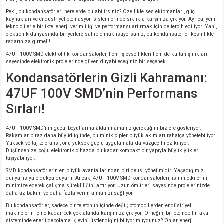
si
atör
Serisi
enç 3W
 603 Kılıf
Peki, bu kondansatörleri nerelerde bulabilirsiniz? Özellikle ses ekipmanları, güç
kaynakları ve endüstriyel otomasyon sistemlerinde sıklıkla karşınıza çıkıyor. Ayrıca, yeni
teknolojilerle birlikte, enerji verimliliği ve performansı artırmak için de tercih ediliyor. Yani,
si
satör
erisi
enç 4W
 603 Kılıf - 25 Adet
elektronik dünyasında bir yerlere sahip olmak istiyorsanız, bu kondansatörler kesinlikle
radarınıza girmeli!
47UF 100V SMD elektrolitik kondansatörler, hem işlevsellikleri hem de kullanışlılıkları
4 Serisi,27 Serisi,93 Serisi
atör
Serisi
enç 5W
 805 Kılıf
sayesinde elektronik projelerinde güven duyabileceğiniz bir seçenek.
Kondansatörlerin Gizli Kahramanı:
tör
 Serisi
ç 10W
 805 Kılıf - 25 Adet
47UF 100V SMD’nin Performans
Sırları!
erisi
atör
erisi
ç 11W
d
47UF 100V SMD’nin gücü, boyutlarına aldanmamanız gerektiğini bizlere gösteriyor.
isi
satör
ç 13W
Rakamlar biraz daha büyüdüğünde, bu minik çipler büyük akımları rahatça yönetebiliyor.
Yüksek voltaj toleransı, onu yüksek güçlü uygulamalarda vazgeçilmez kılıyor.
Düşünsenize, çoğu elektronik cihazda bu kadar kompakt bir yapıyla büyük yükler
isi
atör
ç 14W
taşıyabiliyor.
SMD kondansatörlerin en büyük avantajlarından biri de ısı yönetimidir. Yaşadığımız
dünya, ısıya oldukça duyarlı. Ancak, 47UF 100V SMD kondansatörleri, ısının etkilerini
i
satör
ç 15W
minimize ederek çalışma sürekliliğini artırıyor. Uzun ömürleri sayesinde projelerinizde
daha az bakım ve daha fazla verim almanızı sağlıyor.
isi
atör
ç 17W
iyot
Bu kondansatörler, sadece bir telefonun içinde değil; otomobillerden endüstriyel
makinelerin içine kadar pek çok alanda karşımıza çıkıyor. Örneğin, bir otomobilin akü
sisteminde enerji depolama işlevini üstlendiğini biliyor muydunuz? Onlar, enerji