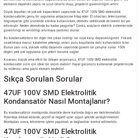
elemanın dayanıklı yapısı ve uzun ömürlü oluşu, projelerin güvenilirliğini artırır.
Düşük boyutları ve yüksek kapasiteleri sayesinde bu 47UF 100V SMD elektrolitik
kondansatörler, geniş bir uygulama yelpazesine hitap eder. El cihazları, televizyonlar,
bilgisayarlar gibi ürünlerde sıklıkla kullanılırken, otomotiv sektöründe de önemli bir yer
edinmiştir. Neden otomotivde bu kadar yaygınlar? Çünkü, araçların elektrik sistemlerinde
güvenilirliği ve verimliliği artırmaya yardımcı olurlar.
Bu kondansatörlerin bir diğer öne çıkan özelliği ise ısıya karşı dayanıklılığındır. Yüksek
sıcaklıklara maruz kalabilme yeteneği, onları zorlu koşullarda dahi kullanılabilir kılar.
Bunun yanı sıra, yüksek voltaj dayanımı sayesinde güvenli bir çalışma sunar. 100V
değeri, pek çok uygulama için yeterli koruma sağlar.
Kısacası, küçük ama etkili bir bileşen arıyorsanız, 47UF 100V SMD elektrolitik
kondansatör sizin için ideal bir seçim olabilir! Hayal gücünüzü kullanarak projelerinizde
bu mütevazı ama güçlü elemanı keşfedin!
Sıkça Sorulan Sorular
47UF 100V SMD Elektrolitik
Kondansatör Nasıl Montajlanır?
Bu kondansatörün montajında, öncelikle devre kartında doğru yer belirlenmelidir.
Polariteye dikkat edilerek, pozitif ve negatif uçlar uygun şekilde yerleştirilmelidir.
Montajdan sonra, lehimleme işlemi yapılmalı ve bağlantılar kontrol edilmelidir.
47UF 100V SMD Elektrolitik