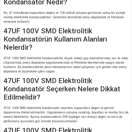
Kondansatör Nedir?
Bu, 47 mikrofarad kapasitans değeri ve 100 voltluk çalışma gerilimine sahip bir yüzeye
montaj elektrolitik kondansatördür. Genellikle devrelerde enerji depolamak ve filtreleme
amacıyla kullanılır.
47UF 100V SMD Elektrolitik
Kondansatörün Kullanım Alanları
Nelerdir?
47UF 100V SMD elektrolitik kondansatörler, düşük voltajlı güç kaynaklarında, ses ve video
cihazlarında, enerji depolama uygulamalarında ve filtreleme devrelerinde yaygın olarak
kullanılır. Bu kondansatörler, devre elemanlarının stabil çalışması için gerekli olan enerji
depolama ve düzenleme işlevi sağlar.
47UF 100V SMD Elektrolitik
Kondansatör Seçerken Nelere Dikkat
Edilmelidir?
47UF 100V SMD elektrolitik kondansatör seçerken, kapasitans değeri ve gerilim
dayanımına dikkat edilmelidir. Uygulamanın çalışma sıcaklığı, boyutları ve montaj türü de
önemli faktörlerdir. Ayrıca, kondansatörün ESR (eşdeğer seri direnç) değeri ve ömrü de
performans açısından göz önünde bulundurulmalıdır.
47UF 100V SMD Elektrolitik