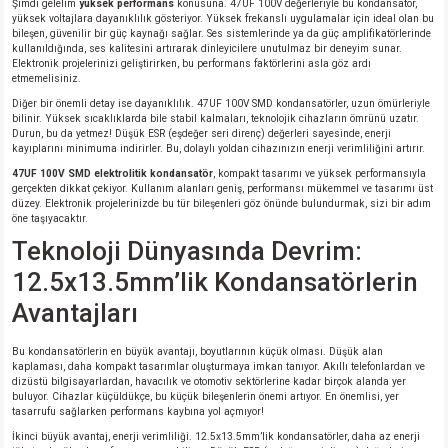
Şimdi gelelim
yüksek performans
konusuna. 47UF 100V değerleriyle bu kondansatör,
si
ansatör
 Kılıf
yüksek voltajlara dayanıklılık gösteriyor. Yüksek frekanslı uygulamalar için ideal olan bu
bileşen, güvenilir bir güç kaynağı sağlar. Ses sistemlerinde ya da güç amplifikatörlerinde
kullanıldığında, ses kalitesini artırarak dinleyicilere unutulmaz bir deneyim sunar.
si
a Tipi Kondansatör
 Kılıf
Elektronik projelerinizi geliştirirken, bu performans faktörlerini asla göz ardı
etmemelisiniz.
risi
Tipi Kondansatör
 Kılıf
Diğer bir önemli detay ise dayanıklılık. 47UF 100V SMD kondansatörler, uzun ömürleriyle
bilinir. Yüksek sıcaklıklarda bile stabil kalmaları, teknolojik cihazların ömrünü uzatır.
Durun, bu da yetmez! Düşük ESR (eşdeğer seri direnç) değerleri sayesinde, enerji
kayıplarını minimuma indirirler. Bu, dolaylı yoldan cihazınızın enerji verimliliğini artırır.
si
nsatör
 Kılıf
47UF 100V SMD elektrolitik kondansatör
, kompakt tasarımı ve yüksek performansıyla
gerçekten dikkat çekiyor. Kullanım alanları geniş, performansı mükemmel ve tasarımı üst
si
r 1206 Kılıf
Kılıf
düzey. Elektronik projelerinizde bu tür bileşenleri göz önünde bulundurmak, sizi bir adım
öne taşıyacaktır.
Teknoloji Dünyasında Devrim:
si
 402 Kılıf
Kılıf
12.5x13.5mm’lik Kondansatörlerin
isi
 603 Kılıf
Kılıf
Avantajları
si
 805 Kılıf
5W
Bu kondansatörlerin en büyük avantajı, boyutlarının küçük olması. Düşük alan
kaplaması, daha kompakt tasarımlar oluşturmaya imkan tanıyor. Akıllı telefonlardan ve
dizüstü bilgisayarlardan, havacılık ve otomotiv sektörlerine kadar birçok alanda yer
buluyor. Cihazlar küçüldükçe, bu küçük bileşenlerin önemi artıyor. En önemlisi, yer
isi
nsatör
W
tasarrufu sağlarken performans kaybına yol açmıyor!
İkinci büyük avantaj, enerji verimliliği. 12.5x13.5mm’lik kondansatörler, daha az enerji
si
atör
W