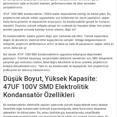
görünümünü sade ve düzenli tutarken, performansından da ödün vermeden
yürüyebilirsiniz.
isi
47UF 100V SMD kondansatörler, 100V’a kadar dayanabilme özelliği ile dikkat çeker. Bu,
projelerinizde yüksek voltajlı uygulamalar için mükemmel bir seçim yapmanızı sağlar.
Daha fazla güvenlik ve dayanıklılık arıyorsanız, bu kondansatörler gerçek bir kurtarıcı
erisi
olacaktır. Düşünün, yüksek voltajda çalışan bir sistemde bir kayıptan dolayı tüm projeyi
yeniden yapmak zorunda kalmayı kimse istemez, değil mi?
releri
Bu kondansatörler sadece güvenli değil, aynı zamanda çok etkili. Yüksek kapasitans
değeri ile devrelerini stabilize etme kapasitesine sahipler. Voltage dalgalanmalarını
önleyerek, projenizin performansını artırır ve daha az hata ile çalışmasını sağlar. daha az
sorun, daha çok iş!
P MARKA)
Son olarak, 47UF 100V SMD kondansatörlerin uygulama kolaylığına değinmeden
geçemeyiz. Özellikle başlangıç seviyesindeki elektronik meraklıları için, SMD bileşenlerle
çalışmak göz korkutucu olabilir, fakat doğru tekniklerle ve biraz pratikle, projelerinizi
kolayca dönüştürebilirsiniz. Tabii ki, bu kondansatör ile başlayarak, tüm projelerinize
profesyonel bir dokunuş katabilirsiniz.
Düşük Boyut, Yüksek Kapasite:
47UF 100V SMD Elektrolitik
Kondansatör Özellikleri
Bu kondansatörler, elektrolitik yapıları sayesinde yüksek kapasitelerde enerji depolar.
Genellikle diğer kondansatör türleriyle kıyaslandığında, daha fazla enerji depolama
yetenekleri ile dikkat çeker. Bu, onları özellikle güç kaynaklarında, amplifikatör
devrelerinde ve elektrostatik uygulamalarda tercih edilen bir seçenek haline getirir. Bu