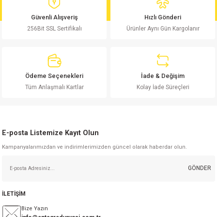
si
ansatör
 Kılıf
Ürün fiyatı diğer sitelerden daha pahalı.
Güvenli Alışveriş
Hızlı Gönderi
Bu ürüne benzer farklı alternatifler olmalı.
si
a Tipi Kondansatör
 Kılıf
256Bit SSL Sertifikalı
Ürünler Aynı Gün Kargolanır
risi
Tipi Kondansatör
 Kılıf
si
nsatör
 Kılıf
Ödeme Seçenekleri
İade & Değişim
Gönder
Tüm Anlaşmalı Kartlar
Kolay İade Süreçleri
si
r 1206 Kılıf
Kılıf
si
 402 Kılıf
Kılıf
E-posta Listemize Kayıt Olun
isi
 603 Kılıf
Kılıf
Kampanyalarımızdan ve indirimlerimizden güncel olarak haberdar olun.
GÖNDER
si
 805 Kılıf
5W
isi
nsatör
W
İLETİŞİM
Bize Yazın
si
atör
W