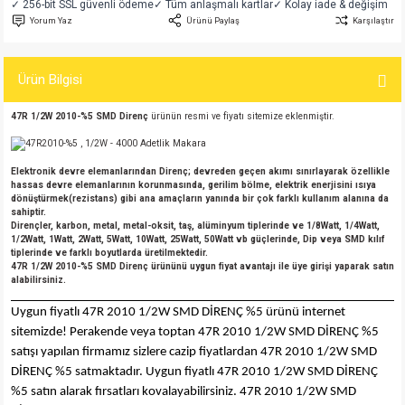
✓ 256-bit SSL güvenli ödeme
✓ Tüm anlaşmalı kartlar
✓ Kolay iade & değişim
si
atör
Serisi
enç 3W
 603 Kılıf
Yorum Yaz
Ürünü Paylaş
Karşılaştır
si
satör
erisi
enç 4W
 603 Kılıf - 25 Adet
Ürün Bilgisi
4 Serisi,27 Serisi,93 Serisi
atör
Serisi
enç 5W
 805 Kılıf
47R 1/2W 2010-%5 SMD Direnç
ürünün resmi ve fiyatı sitemize eklenmiştir.
tör
 Serisi
ç 10W
 805 Kılıf - 25 Adet
Elektronik devre elemanlarından Direnç; devreden geçen akımı sınırlayarak özellikle
hassas devre elemanlarının korunmasında, gerilim bölme, elektrik enerjisini ısıya
erisi
atör
erisi
ç 11W
d
dönüştürmek(rezistans) gibi ana amaçların yanında bir çok farklı kullanım alanına da
sahiptir.
Dirençler, karbon, metal, metal-oksit, taş, alüminyum tiplerinde ve 1/8Watt, 1/4Watt,
isi
satör
ç 13W
1/2Watt, 1Watt, 2Watt, 5Watt, 10Watt, 25Watt, 50Watt vb güçlerinde, Dip veya SMD kılıf
tiplerinde ve farklı boyutlarda üretilmektedir.
47R 1/2W 2010-%5 SMD Direnç ürününü uygun fiyat avantajı ile üye girişi yaparak satın
alabilirsiniz.
isi
atör
ç 14W
Uygun fiyatlı 47R 2010 1/2W SMD DİRENÇ %5 ürünü internet
i
satör
ç 15W
sitemizde! Perakende veya toptan 47R 2010 1/2W SMD DİRENÇ %5
satışı yapılan firmamız sizlere cazip fiyatlardan 47R 2010 1/2W SMD
DİRENÇ %5 satmaktadır. Uygun fiyatlı 47R 2010 1/2W SMD DİRENÇ
isi
atör
ç 17W
iyot
%5 satın alarak fırsatları kovalayabilirsiniz. 47R 2010 1/2W SMD