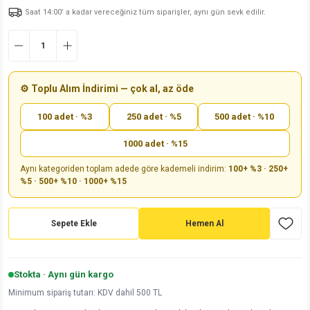
Saat 14:00’ a kadar vereceğiniz tüm siparişler, aynı gün sevk edilir.
md
risi
Klemens 180C
nsatör
erisi
renç %5 2W
Kılıf
risi
Klemens 90C
atör
risi
enç 1/8w
Kılıf
i
satör
risi
enç %1 1/2W
k kapasitör
⚙️ Toplu Alım İndirimi — çok al, az öde
100 adet · %3
250 adet · %5
500 adet · %10
si
atör
risi
enç %1 1/4W
1000 adet · %15
si
tör
risi
renç 1/2W
ad
iyot
Aynı kategoriden toplam adede göre kademeli indirim:
100+ %3 · 250+
%5 · 500+ %10 · 1000+ %15
si
atör
Serisi
renç 10W
isi
satör
Serisi
enç 1W
r 1206 Kılıf
Sepete Ekle
Hemen Al
 Serisi,45 Serisi
atör
Serisi
renç 20W
 1206 Kılıf - 25 Adet
iyot
Stokta · Aynı gün kargo
risi
tör
isi
enç 2W
 402 Kılıf
Minimum sipariş tutarı: KDV dahil 500 TL