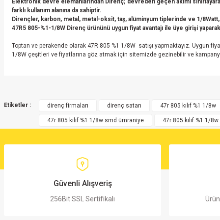
Elektronik devre elemanlarından Direnç; devreden geçen akımı sınırlayarak
farklı kullanım alanına da sahiptir.
Dirençler, karbon, metal, metal-oksit, taş, alüminyum tiplerinde ve 1/8Watt,
47R5 805-%1-1/8W Direnç
ürününü uygun fiyat avantajı ile üye girişi yaparak 
Toptan ve perakende olarak 47R 805 %1 1/8W satışı yapmaktayız. Uygun fiyat
1/8W çeşitleri ve fiyatlarına göz atmak için sitemizde gezinebilir ve kampany
Bu ürünün fiyat bilgisi, resim, ürün açıklamalarında ve diğer konularda yete
Görüş ve önerileriniz için teşekkür ederiz.
Etiketler :
direnç firmaları
direnç satan
47r 805 kılıf %1 1/8w
47r 805 kılıf %1 1/8w smd ümraniye
47r 805 kılıf %1 1/8
Ürün resmi kalitesiz, bozuk veya görüntülenemiyor.
Ürün açıklamasında eksik bilgiler bulunuyor.
Ürün bilgilerinde hatalar bulunuyor.
Ürün fiyatı diğer sitelerden daha pahalı.
Bu ürüne benzer farklı alternatifler olmalı.
Güvenli Alışveriş
256Bit SSL Sertifikalı
Ürün