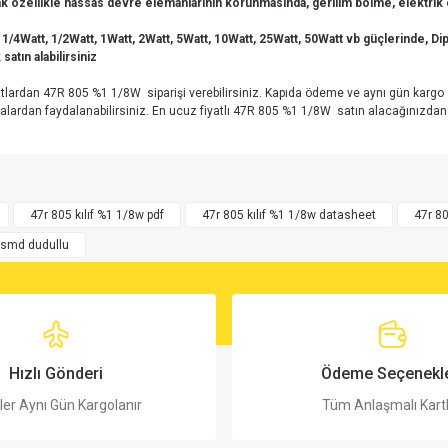
 özellikle hassas devre elemanlarının korunmasında, gerilim bölme, elektrik en
 1/4Watt, 1/2Watt, 1Watt, 2Watt, 5Watt, 10Watt, 25Watt, 50Watt vb güçlerinde, Dip 
satın alabilirsiniz
lardan 47R 805 %1 1/8W siparişi verebilirsiniz. Kapıda ödeme ve aynı gün kargo 
alardan faydalanabilirsiniz. En ucuz fiyatlı 47R 805 %1 1/8W satın alacağınızdan 
rsiz gördüğünüz noktaları öneri formunu kullanarak tarafımıza iletebilirsiniz.
Bu ürüne ilk yorumu siz yapın!
47r 805 kılıf %1 1/8w pdf
47r 805 kılıf %1 1/8w datasheet
47r 8
w smd dudullu
Yorum Yaz
Hızlı Gönderi
Ödeme Seçenekle
ler Aynı Gün Kargolanır
Tüm Anlaşmalı Kart