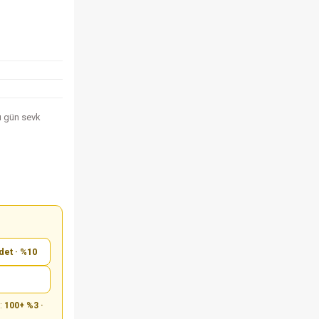
nı gün sevk
det · %10
m:
100+ %3 ·