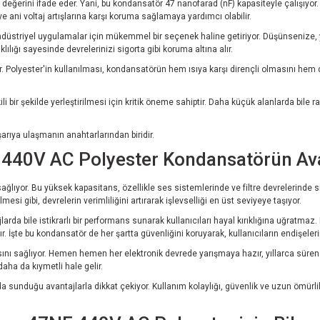
değerini ifade eder. Yani, bu kondansatör 47 nanofarad (nF) kapasiteyle çalışıyor
 ani voltaj artışlarına karşı koruma sağlamaya yardımcı olabilir.
riyel uygulamalar için mükemmel bir seçenek haline getiriyor. Düşünsenize, yüksek
lılığı sayesinde devrelerinizi sigorta gibi koruma altına alır.
. Polyester'in kullanılması, kondansatörün hem ısıya karşı dirençli olmasını hem
ir şekilde yerleştirilmesi için kritik öneme sahiptir. Daha küçük alanlarda bile ra
şarıya ulaşmanın anahtarlarından biridir.
F 440V AC Polyester Kondansatörün Ava
ıyor. Bu yüksek kapasitans, özellikle ses sistemlerinde ve filtre devrelerinde sık 
esi gibi, devrelerin verimliliğini artırarak işlevselliği en üst seviyeye taşıyor.
jlarda bile istikrarlı bir performans sunarak kullanıcıları hayal kırıklığına uğra
 İşte bu kondansatör de her şartta güvenliğini koruyarak, kullanıcıların endişeler
ı sağlıyor. Hemen hemen her elektronik devrede yarışmaya hazır, yıllarca süren bir
aha da kıymetli hale gelir.
unduğu avantajlarla dikkat çekiyor. Kullanım kolaylığı, güvenlik ve uzun ömürlilik 