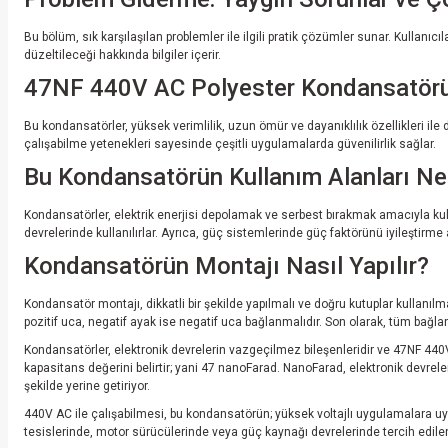
Bu bölüm, sık karşılaşılan problemler ile ilgili pratik çözümler sunar. Kullanıc
düzeltileceği hakkında bilgiler içerir.
47NF 440V AC Polyester Kondansatörün
Bu kondansatörler, yüksek verimlilik, uzun ömür ve dayanıklılık özellikleri ile
çalışabilme yetenekleri sayesinde çeşitli uygulamalarda güvenilirlik sağlar.
Bu Kondansatörün Kullanım Alanları Nel
Kondansatörler, elektrik enerjisi depolamak ve serbest bırakmak amacıyla kul
devrelerinde kullanılırlar. Ayrıca, güç sistemlerinde güç faktörünü iyileştirme 
Kondansatörün Montajı Nasıl Yapılır?
Kondansatör montajı, dikkatli bir şekilde yapılmalı ve doğru kutuplar kullanılma
pozitif uca, negatif ayak ise negatif uca bağlanmalıdır. Son olarak, tüm bağlan
Kondansatörler, elektronik devrelerin vazgeçilmez bileşenleridir ve 47NF 440
kapasitans değerini belirtir; yani 47 nanoFarad. NanoFarad, elektronik devrelerd
şekilde yerine getiriyor.
440V AC ile çalışabilmesi, bu kondansatörün; yüksek voltajlı uygulamalara uyg
tesislerinde, motor sürücülerinde veya güç kaynağı devrelerinde tercih edilen