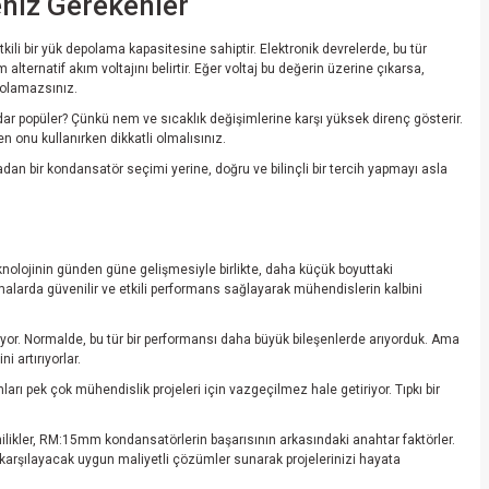
eniz Gerekenler
li bir yük depolama kapasitesine sahiptir. Elektronik devrelerde, bu tür
ernatif akım voltajını belirtir. Eğer voltaj bu değerin üzerine çıkarsa,
 olamazsınız.
ar popüler? Çünkü nem ve sıcaklık değişimlerine karşı yüksek direnç gösterir.
n onu kullanırken dikkatli olmalısınız.
radan bir kondansatör seçimi yerine, doğru ve bilinçli bir tercih yapmayı asla
nolojinin günden güne gelişmesiyle birlikte, daha küçük boyuttaki
malarda güvenilir ve etkili performans sağlayarak mühendislerin kalbini
yor. Normalde, bu tür bir performansı daha büyük bileşenlerde arıyorduk. Ama
i artırıyorlar.
nları pek çok mühendislik projeleri için vazgeçilmez hale getiriyor. Tıpkı bir
nilikler, RM:15mm kondansatörlerin başarısının arkasındaki anahtar faktörler.
karşılayacak uygun maliyetli çözümler sunarak projelerinizi hayata