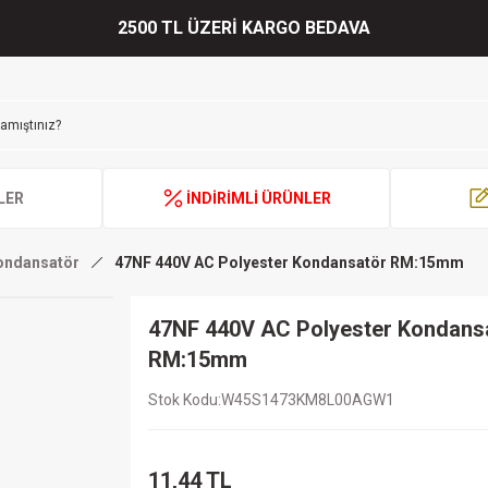
2500 TL ÜZERİ KARGO BEDAVA
LER
İNDİRİMLİ ÜRÜNLER
Kondansatör
47NF 440V AC Polyester Kondansatör RM:15mm
47NF 440V AC Polyester Kondans
RM:15mm
Stok Kodu
W45S1473KM8L00AGW1
11,44 TL