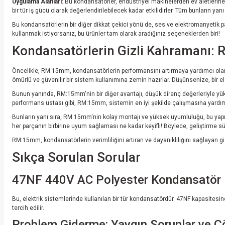
Uygulama Alanları:
Bu kondansatörler, endüstriyel makinelerden ev aletlerine ka
bir tür iş gücü olarak değerlendirilebilecek kadar etkilidirler. Tüm bunların yan
Bu kondansatörlerin bir diğer dikkat çekici yönü de, ses ve elektromanyetik par
kullanmak istiyorsanız, bu ürünler tam olarak aradığınız seçeneklerden biri!
Kondansatörlerin Gizli Kahramanı: 
Öncelikle, RM:15mm, kondansatörlerin performansını artırmaya yardımcı olan bi
ömürlü ve güvenilir bir sistem kullanımına zemin hazırlar. Düşünsenize, bir ele
Bunun yanında, RM:15mm'nin bir diğer avantajı, düşük direnç değerleriyle yüks
performans ustası gibi, RM:15mm, sistemin en iyi şekilde çalışmasına yardımc
Bunların yanı sıra, RM:15mm'nin kolay montajı ve yüksek uyumluluğu, bu yapının 
her parçanın birbirine uyum sağlaması ne kadar keyifli! Böylece, geliştirme 
RM:15mm, kondansatörlerin verimliliğini artıran ve dayanıklılığını sağlayan gizl
Sıkça Sorulan Sorular
47NF 440V AC Polyester Kondansatör 
Bu, elektrik sistemlerinde kullanılan bir tür kondansatördür. 47NF kapasitesi
tercih edilir.
Problem Giderme: Yaygın Sorunlar ve Ç