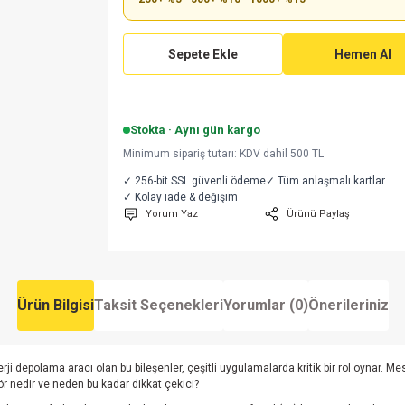
Sepete Ekle
Hemen Al
Stokta · Aynı gün kargo
Minimum sipariş tutarı: KDV dahil 500 TL
✓ 256-bit SSL güvenli ödeme
✓ Tüm anlaşmalı kartlar
✓ Kolay iade & değişim
Yorum Yaz
Ürünü Paylaş
Ürün Bilgisi
Taksit Seçenekleri
Yorumlar (0)
Önerileriniz
erji depolama aracı olan bu bileşenler, çeşitli uygulamalarda kritik bir rol oynar.
ör nedir ve neden bu kadar dikkat çekici?