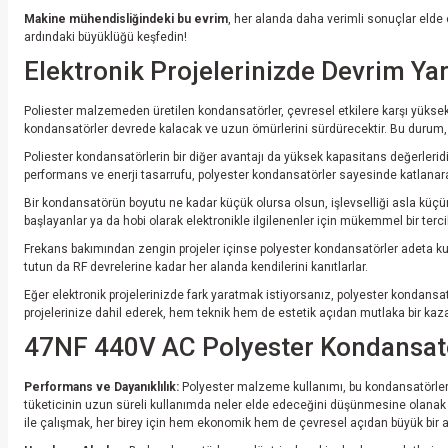
Makine mühendisliğindeki bu evrim
, her alanda daha verimli sonuçlar elde
ardındaki büyüklüğü keşfedin!
Elektronik Projelerinizde Devrim Ya
Poliester malzemeden üretilen kondansatörler, çevresel etkilere karşı yüksek d
kondansatörler devrede kalacak ve uzun ömürlerini sürdürecektir. Bu durum,
Poliester kondansatörlerin bir diğer avantajı da yüksek kapasitans değerleridir.
performans ve enerji tasarrufu, polyester kondansatörler sayesinde katlanara
Bir kondansatörün boyutu ne kadar küçük olursa olsun, işlevselliği asla küçü
başlayanlar ya da hobi olarak elektronikle ilgilenenler için mükemmel bir terci
Frekans bakımından zengin projeler içinse polyester kondansatörler adeta kurta
tutun da RF devrelerine kadar her alanda kendilerini kanıtlarlar.
Eğer elektronik projelerinizde fark yaratmak istiyorsanız, polyester kondansa
projelerinize dahil ederek, hem teknik hem de estetik açıdan mutlaka bir kaz
47NF 440V AC Polyester Kondansatör:
Performans ve Dayanıklılık:
Polyester malzeme kullanımı, bu kondansatörlerin y
tüketicinin uzun süreli kullanımda neler elde edeceğini düşünmesine olanak tanır
ile çalışmak, her birey için hem ekonomik hem de çevresel açıdan büyük bir ar