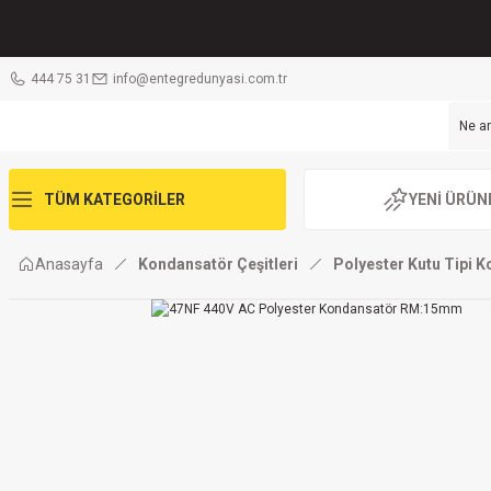
444 75 31
info@entegredunyasi.com.tr
TÜM KATEGORİLER
YENİ ÜRÜN
Anasayfa
Kondansatör Çeşitleri
Polyester Kutu Tipi 