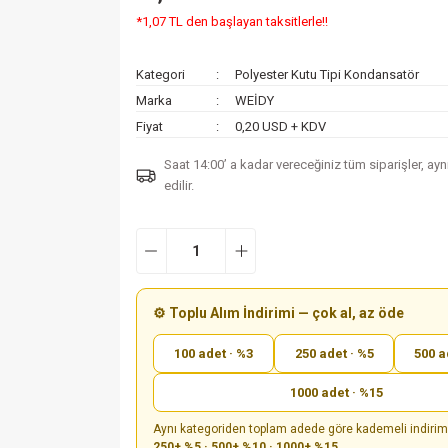
*1,07 TL den başlayan taksitlerle!!
Kategori
Polyester Kutu Tipi Kondansatör
Marka
WEİDY
Fiyat
0,20 USD + KDV
Saat 14:00’ a kadar vereceğiniz tüm siparişler, ay
edilir.
⚙️ Toplu Alım İndirimi — çok al, az öde
100 adet · %3
250 adet · %5
500 a
1000 adet · %15
Aynı kategoriden toplam adede göre kademeli indiri
250+ %5 · 500+ %10 · 1000+ %15