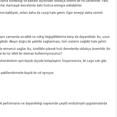
ma sürekliliği ve kalitesi açısından oldukça önemli bir rol üstlenirler. Yani,
rlar. Karmaşık devrelerde dahi hızlıca entegre edilebilirler.
 kabiliyeti, onları daha da cazip hale getirir. Eğer enerjiyi daha verimli
nı zamanda sıcaklık ve voltaj değişikliklerine karşı da dayanıklıdır. Bu, uzun
idir. Akışın doğru bir şekilde sağlanması, tüm sistemi sağlıklı hale getirir.
 etmenizi sağlar. Bu, özellikle yüksek hızlı devrelerde oldukça önemlidir. Bir
 bu tür etkili bir eleman kullanmıyorsunuz?
endislerin işini büyük ölçüde kolaylaştırır. Düşünsenize, bir Lego seti gibi;
i şekillendirmede büyük bir rol oynuyor.
sek performansı ve dayanıklılığı sayesinde çeşitli endüstriyel uygulamalarda