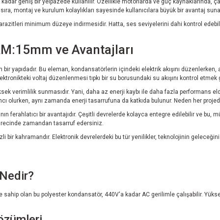
dar geniş bir yelpazede kullanılır. Özellikle motorlarda ve güç kaynaklarında, çalış
ı sıra, montaj ve kurulum kolaylıkları sayesinde kullanıcılara büyük bir avantaj suna
azitleri minimum düzeye indirmesidir. Hatta, ses seviyelerini dahi kontrol edebilme
RM:15mm ve Avantajları
r yapıdadır. Bu eleman, kondansatörlerin içindeki elektrik akışını düzenlerken, ay
ktronikteki voltaj düzenlenmesi tıpkı bir su borusundaki su akışını kontrol etmek gib
ek verimlilik sunmasıdır. Yani, daha az enerji kaybı ile daha fazla performans elde
ı olurken, aynı zamanda enerji tasarrufuna da katkıda bulunur. Neden her projede
ferahlatıcı bir avantajıdır. Çeşitli devrelerde kolayca entegre edilebilir ve bu, müh
sürecinde zamandan tasarruf edersiniz.
i bir kahramandır. Elektronik devrelerdeki bu tür yenilikler, teknolojinin geleceğin
Nedir?
ne sahip olan bu polyester kondansatör, 440V'a kadar AC gerilimle çalışabilir. Yük
özümleri