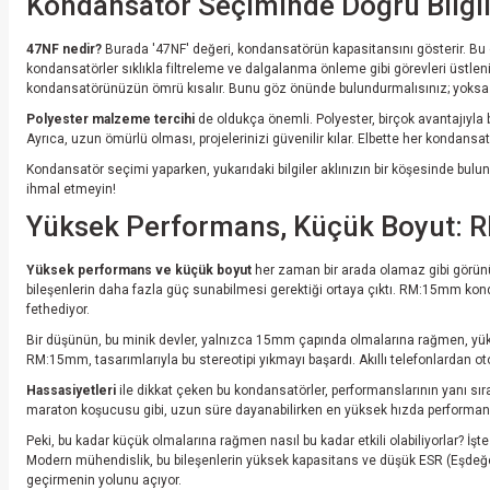
Kondansatör Seçiminde Doğru Bilgil
47NF nedir?
Burada '47NF' değeri, kondansatörün kapasitansını gösterir. Bu d
kondansatörler sıklıkla filtreleme ve dalgalanma önleme gibi görevleri üstlen
kondansatörünüzün ömrü kısalır. Bunu göz önünde bulundurmalısınız; yoksa bir
Polyester malzeme tercihi
de oldukça önemli. Polyester, birçok avantajıyla
Ayrıca, uzun ömürlü olması, projelerinizi güvenilir kılar. Elbette her kondansa
Kondansatör seçimi yaparken, yukarıdaki bilgiler aklınızın bir köşesinde buluns
ihmal etmeyin!
Yüksek Performans, Küçük Boyut: 
Yüksek performans ve küçük boyut
her zaman bir arada olamaz gibi görünü
bileşenlerin daha fazla güç sunabilmesi gerektiği ortaya çıktı. RM:15mm konda
fethediyor.
Bir düşünün, bu minik devler, yalnızca 15mm çapında olmalarına rağmen, yüks
RM:15mm, tasarımlarıyla bu stereotipi yıkmayı başardı. Akıllı telefonlardan otom
Hassasiyetleri
ile dikkat çeken bu kondansatörler, performanslarının yanı sıra g
maraton koşucusu gibi, uzun süre dayanabilirken en yüksek hızda performans 
Peki, bu kadar küçük olmalarına rağmen nasıl bu kadar etkili olabiliyorlar? İ
Modern mühendislik, bu bileşenlerin yüksek kapasitans ve düşük ESR (Eşdeğer
geçirmenin yolunu açıyor.