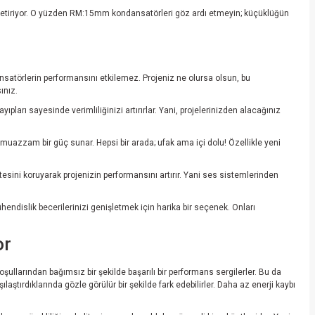
e getiriyor. O yüzden RM:15mm kondansatörleri göz ardı etmeyin; küçüklüğün
dansatörlerin performansını etkilemez. Projeniz ne olursa olsun, bu
ınız.
pları sayesinde verimliliğinizi artırırlar. Yani, projelerinizden alacağınız
uazzam bir güç sunar. Hepsi bir arada; ufak ama içi dolu! Özellikle yeni
tesini koruyarak projenizin performansını artırır. Yani ses sistemlerinden
endislik becerilerinizi genişletmek için harika bir seçenek. Onları
or
şullarından bağımsız bir şekilde başarılı bir performans sergilerler. Bu da
aştırdıklarında gözle görülür bir şekilde fark edebilirler. Daha az enerji kaybı