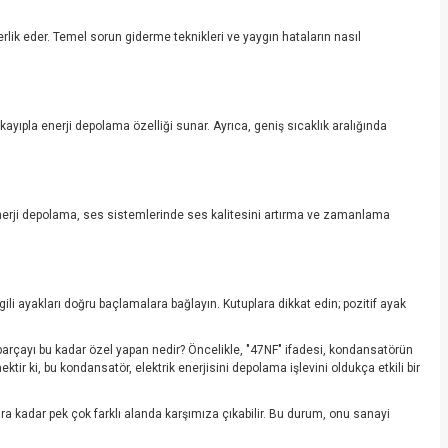
berlik eder. Temel sorun giderme teknikleri ve yaygın hataların nasıl
kayıpla enerji depolama özelliği sunar. Ayrıca, geniş sıcaklık aralığında
 enerji depolama, ses sistemlerinde ses kalitesini artırma ve zamanlama
lgili ayakları doğru baçlamalara bağlayın. Kutuplara dikkat edin; pozitif ayak
parçayı bu kadar özel yapan nedir? Öncelikle, "47NF" ifadesi, kondansatörün
tir ki, bu kondansatör, elektrik enerjisini depolama işlevini oldukça etkili bir
ra kadar pek çok farklı alanda karşımıza çıkabilir. Bu durum, onu sanayi