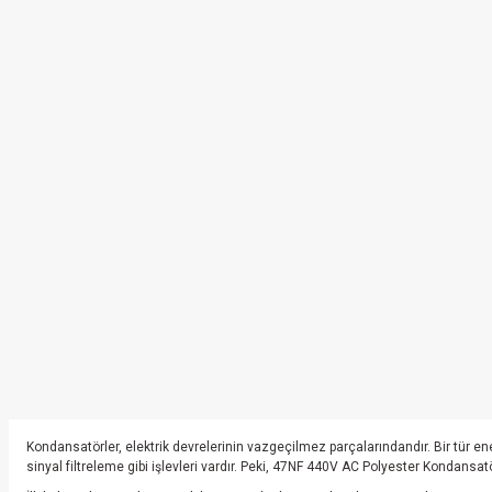
Kondansatörler, elektrik devrelerinin vazgeçilmez parçalarındandır. Bir tür en
sinyal filtreleme gibi işlevleri vardır. Peki, 47NF 440V AC Polyester Kondansat