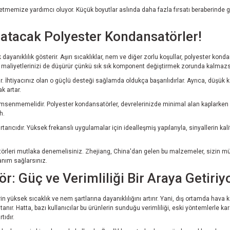
 etmemize yardımcı oluyor. Küçük boyutlar aslında daha fazla fırsatı beraberind
ratacak Polyester Kondansatörler!
ayanıklılık gösterir. Aşırı sıcaklıklar, nem ve diğer zorlu koşullar, polyester kon
 maliyetlerinizi de düşürür çünkü sık sık komponent değiştirmek zorunda kalmazs
 İhtiyacınız olan o güçlü desteği sağlamda oldukça başarılıdırlar. Ayrıca, düşük kayı
k artar.
msenmemelidir. Polyester kondansatörler, devrelerinizde minimal alan kaplarken m
h.
rıcıdır. Yüksek frekanslı uygulamalar için idealleşmiş yapılarıyla, sinyallerin kali
törleri mutlaka denemelisiniz. Zhejiang, China'dan gelen bu malzemeler, sizin müh
anım sağlarsınız.
 Güç ve Verimliliği Bir Araya Getiriy
üksek sıcaklık ve nem şartlarına dayanıklılığını artırır. Yani, dış ortamda hava ko
. Hatta, bazı kullanıcılar bu ürünlerin sunduğu verimliliği, eski yöntemlerle karşıl
tıdır.