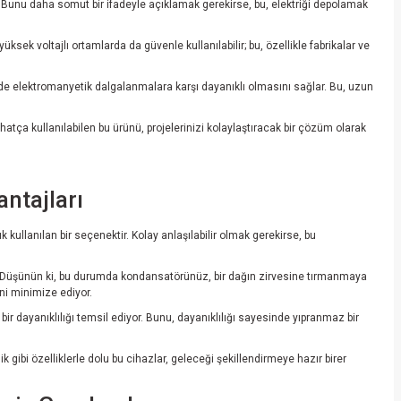
. Bunu daha somut bir ifadeyle açıklamak gerekirse, bu, elektriği depolamak
 voltajlı ortamlarda da güvenle kullanılabilir; bu, özellikle fabrikalar ve
 de elektromanyetik dalgalanmalara karşı dayanıklı olmasını sağlar. Bu, uzun
hatça kullanılabilen bu ürünü, projelerinizi kolaylaştıracak bir çözüm olarak
ntajları
kullanılan bir seçenektir. Kolay anlaşılabilir olmak gerekirse, bu
tmaz. Düşünün ki, bu durumda kondansatörünüz, bir dağın zirvesine tırmanmaya
ini minimize ediyor.
 dayanıklılığı temsil ediyor. Bunu, dayanıklılığı sayesinde yıpranmaz bir
gibi özelliklerle dolu bu cihazlar, geleceği şekillendirmeye hazır birer