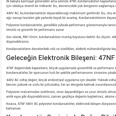
İlk bakışta karmaşık görünebilir ama aslında 47NF, kondansatörün kapasitans 
için oldukça önemli bir miktardır. Bu, devrenizdeki yük dengesini sağlamaya ve
440V AC, bu kondansatörün dayanabileceği maksimum gerilimdir. Bu, onu endüst
ağır sanayi tesisleri gibi yerlerde büyük bir avantaj. Kondansatörlerinin dayanık
Polyester kondansatörler, genellikle yüksek performans göstermesiyle tanınır
ömürlü ve güvenilir bir performans sunar.
Son olarak, RM:15mm, kondansatörün montaj boyutunu belirtir. Bu ölçüm, etkili b
düşünebilirsiniz.
Kondansatörlerin devrelerdeki rolü ve özellikleri, elektrik mühendisliğinde ba
Geleceğin Elektronik Bileşeni: 47N
47NF değerindeki kapasitans, birçok uygulamada güvenilirlik ve performans sağl
kondansatörler, bir sporcunun hızlı bir şekilde performansının zirvesine çıkabilm
440V AC voltaj değeri, birçok endüstriyel uygulama için idealdir. Yüksek volta
benzer; yüksek ve zorlu bir yolculukta, her an dengede kalmak zorundasınızdır.
Polyester malzemeden üretilmesi, onun dayanıklılığını ve uzun ömürlü olmasın
antik eşya gibi düşünebilirsiniz; zaman geçtikçe değerini kaybetmez, aksine d
Kısaca, 47NF 440V AC polyester kondansatörler, elektronik bileşen dünyasında s
kahraman.