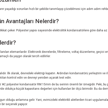
ıların yaşadığı sorunları hızlı bir şekilde tanımlayıp çözebilmesi için adım adım reh
 Avantajları Nelerdir?
 dikkat çeker. Polyester yapısı sayesinde elektrolitik kondansatörlere göre daha az 
erdir?
lanılan elemanlardır. Elektronik devrelerde, filtreleme, voltaj düzenleme, geçici
amaçlı da yaygın olarak tercih edilirler.
lıdır. İlk olarak, devredeki elektriği kapatın. Ardından kondansatörü yerleştirin ve i
tıları kontrol edin ve devreyi yeniden açarak test edin.
V AC polyester kondansatör RM:15mm de bu serinin önemli bir örneğidir. Peki, bu 
e oldukça küçük kapasitans değerleri için kullanılan bir ölçü birimidir. Bu da demek
un olduğu anlamına gelir. Yani, evimizdeki elektirikli aletlerden ticari uygulamala
 bir seçenek yapıyor.