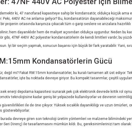
er: 47NF 440V AC Polyester için Bilm
emektir ki, 47 nanofarad kapasiteye sahip bir kondansatör, oldukça küçük ama etki
ir. Peki, 440V AC ne anlama geliyor? Bu, kondansatörün dayanabileceği maksimum alt
 projenin ortasında karşınıza çıkacak tüm o garip seslere ve arızalara hazırlıklı
 bilinir; hem dayanıklıdır hem de maliyet açısından oldukça uygundur. Neden bu kad
tör gibi, 47NF 440V AC polyester kondansatörlerin de kendi limitleri vardır; bu yüzde
un. İyi bir seçim yapmak, sonucun başarısı için büyük bir fark yaratabilir. Yani, sı
RM:15mm Kondansatörlerin Gücü
r, değil mi? Fakat RM:15mm kondansatörler, bu kuralı tamamen alt üst ediyor. Tek
nsatörler, işte bu noktada devreye giriyor. Bu kompakt tasarımlar, çeşitli uygula
ek enerji depolama kapasitesi sunarak pek çok elektronik devrede kritik rol oynu
otiv teknolojisine kadar geniş bir yelpazede kullanılıyorlar ve devrenin verimliliğin
üvenilirlikleri ile de öne çıkıyor. Yüksek sıcaklık dayanıklılığı ve uzun ömürleri, o
gösterebiliyorlar.
şte burada devreye giren son teknoloji üretim yöntemleri ve malzeme bilimindeki ye
 Seri Direnç) ile tasarlanmasını mümkün kıldı. Bu, gereksinimlerinizi tam olarak 