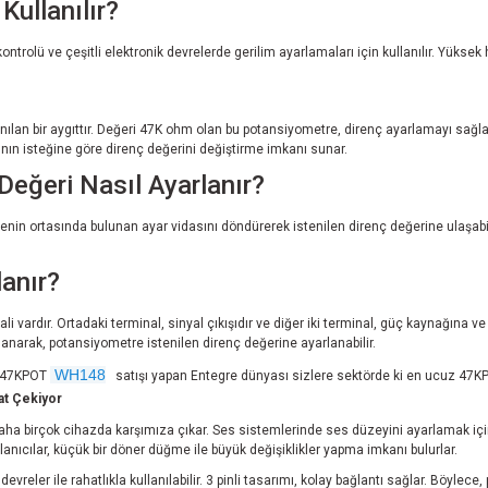
ullanılır?
kontrolü ve çeşitli elektronik devrelerde gerilim ayarlamaları için kullanılır. Yüks
n bir aygıttır. Değeri 47K ohm olan bu potansiyometre, direnç ayarlamayı sağlar ve
cının isteğine göre direnç değerini değiştirme imkanı sunar.
eğeri Nasıl Ayarlanır?
in ortasında bulunan ayar vidasını döndürerek istenilen direnç değerine ulaşabilir
anır?
rdır. Ortadaki terminal, sinyal çıkışıdır ve diğer iki terminal, güç kaynağına ve to
lanarak, potansiyometre istenilen direnç değerine ayarlanabilir.
WH148
de 47KPOT
satışı yapan Entegre dünyası sizlere sektörde ki en ucuz 47
kat Çekiyor
ha birçok cihazda karşımıza çıkar. Ses sistemlerinde ses düzeyini ayarlamak için
anıcılar, küçük bir döner düğme ile büyük değişiklikler yapma imkanı bulurlar.
eler ile rahatlıkla kullanılabilir. 3 pinli tasarımı, kolay bağlantı sağlar. Böylece