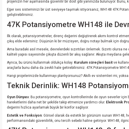
projenizin her aşamasında güvenilir bir dost gibi yanınızda bulunuyor. Bunu, ku
Eğer ses sisteminizi bir üst seviyeye taşımak istiyorsanız, WH148 47K Potans
geliştirebilirsiniz.
47K Potansiyometre WH148 ile Devrel
İlk olarak, potansiyometreler, direnç değerini değiştirerek akımı kontrol etmemi
çıkış elde edersiniz. Düşünün ki bir müzisyen, doğru notayı bulmak için doğru 
Ama buradaki asıl mesele, devrelerdeki sızıntıları önlemek. Sızıntı olursa ne
kaliteli yapısı sayesinde çıkışta düzenli bir akış sağlanır. Akışta meydana gel
Ayrıca, bu ürünü kullanmak oldukça kolay.
Kurulum süreçleri basit
ve kullanı
araçlarla bunu daha da zevkli hale getirebilirsiniz. 47K Potansiyometre WH148
Hangi projelerinizde kullanmayı planlıyorsunuz? Akıllı ev sistemleri mi, yok
Teknik Derinlik: WH148 Potansiyome
Oyun Dünyası
: Bu potansiyometre, oyun kontrollerinde de oyun severler için 
hareketlerini daha net bir şekilde takip etmenize yardımcı olur.
Elektronik Pr
değerini hızlıca ayarlamak büyük bir konfor sağlıyor.
Estetik ve Fonksiyon
: Görsel olarak da estetik bir görünüm sunan WH148, her p
performansındaki güvenilirlik, onu tercih sebebi haline getiriyor. WH148, ilgi