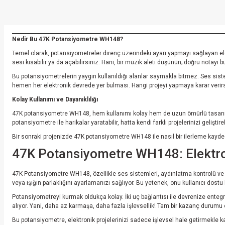
Nedir Bu 47K Potansiyometre WH148?
Temel olarak, potansiyometreler direnç üzerindeki ayarı yapmayı sağlayan elem
sesi kısabilir ya da açabilirsiniz. Hani, bir müzik aleti düşünün; doğru notayı
Bu potansiyometrelerin yaygın kullanıldığı alanlar saymakla bitmez. Ses sistem
hemen her elektronik devrede yer bulması. Hangi projeyi yapmaya karar verirse
Kolay Kullanımı ve Dayanıklılığı
47K potansiyometre WH148, hem kullanımı kolay hem de uzun ömürlü tasarımı i
potansiyometre ile harikalar yaratabilir, hatta kendi farklı projelerinizi geli
Bir sonraki projenizde 47K potansiyometre WH148 ile nasıl bir ilerleme kayd
47K Potansiyometre WH148: Elektron
47K Potansiyometre WH148, özellikle ses sistemleri, aydınlatma kontrolü ve s
veya ışığın parlaklığını ayarlamanızı sağlıyor. Bu yetenek, onu kullanıcı dostu 
Potansiyometreyi kurmak oldukça kolay. İki uç bağlantısı ile devrenize entegre
alıyor. Yani, daha az karmaşa, daha fazla işlevsellik! Tam bir kazanç durumu
Bu potansiyometre, elektronik projelerinizi sadece işlevsel hale getirmekle ka