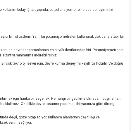
e kullanım kolaylığı arayışında, bu potansiyometre ile ses deneyiminizi
yici bir rol üstlenir. Yani, bu potansiyometreleri kullanarak çok daha stabil bir
u konuda devre tasarımcılarının en büyük dostlarından biri. Potansiyometrenin
e sızıntıyı minimuma indirebilirsiniz.
 Birçok teknoloji sever için, devre kurma deneyimi keyifli bir hobidir. Ve doğru
i artırmak için harika bir seçenek. Herhangi bir gecikme olmadan, düşmanların
aha biçilmez. Özellikle devre tasarımı yaparken, ihtiyacınıza göre direnç
nda değil, göze hitap ediyor. Kullanım alanlarının çeşitliliği ve
üksek verim sağlıyor.