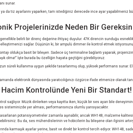
anı sunar.
ya da tiz ayarlarını yaparken, tam istediğiniz derecede ince ayar yapabilmeniz büy
nik Projelerinizde Neden Bir Gereksi
genellikle belirli bir direnç değerine ihtiyaç duyulur. 47K direncin sunduğu esnekli
şiselleştirmenizi sağlar. Düşünün ki, bir ampulü dimmer ile kontrol etmek istiyorsu
tajı oldukça basit bir bileşen. Sadece üç terminaline bağlantı yaparak, projenizin 
aşık olma!" İşte burada bu özelliğin hayata geçtiğini görebiliyoruz.
un süreli kullanıma uygun şekilde tasarlanmış olup, yüksek performans sunar. Elek
 zamanda elektronik dünyasında yaratıcılığınızı özgürce ifade etmenize olanak ta
Hacim Kontrolünde Yeni Bir Standart!
rol sağlıyor. Müzik dinlerken veya kayıtta iken, küçük bir ses ayarı bile deneyimini
 ses sisteminizde yer alması, performansınıza olumlu yansıyacaktır.
n tasarlanan potansiyometreler zamanla aşınabilir, ancak WH148, malzeme kalitesi 
bilirsiniz. Bu da, ses mühendislerinin ve hobicilerin bu bileşene olan ilgisini artırı
larında karmaşık ayarlar yerine, basit ve direkt bir kontrol tercih ediyor. WH148