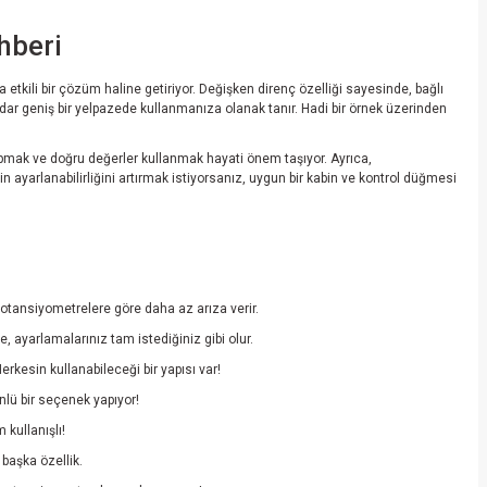
hberi
 etkili bir çözüm haline getiriyor. Değişken direnç özelliği sayesinde, bağlı
dar geniş bir yelpazede kullanmanıza olanak tanır. Hadi bir örnek üzerinden
apmak ve doğru değerler kullanmak hayati önem taşıyor. Ayrıca,
 ayarlanabilirliğini artırmak istiyorsanız, uygun bir kabin ve kontrol düğmesi
potansiyometrelere göre daha az arıza verir.
, ayarlamalarınız tam istediğiniz gibi olur.
rkesin kullanabileceği bir yapısı var!
nlü bir seçenek yapıyor!
 kullanışlı!
 başka özellik.