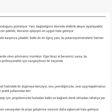
uğunu gösteriyor. Yani, bağladığınız devrede elektrik akışını ayarlayabilir,
er şekilde, devrenin işleyişini en uygun hale getiriyor.
le karşınıza çıkabilir. Belki de en ilginç yanı, bu potansiyometrelerin hemen
erde vites artırmanız mümkün. Eğer biraz el beceriniz varsa, bu
 de profesyoneller için vazgeçilmez bir seçenek.
et halindeki bir düğmeye benziyor; onu çevirdiğinizde, sesi açıp kapatmanızı
pratik yollarından biri!
tığı için, projelerinizde fazladan kablo ve bağlantı derdi olmadan rahatça yer
m senaryoları ile proje geliştirme sürecini daha eğlenceli hale getiriyor.