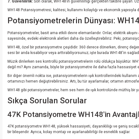
7. Güvenilirlik:
Son olarak, WH148’in güvenilirliği gerçekten takdire şayan. Uzu
WH148 Potansiyometresi, kalitesi, kullanımı kolaylığı ve ekonomik yapısıyla d
Potansiyometrelerin Dünyası: WH148 i
Potansiyometreler, basit ama etkili devre elemanlarıdır. Onlar, elektrik akışını
sayesinde, evdeki elektronik aletleri daha da özelleştirebiliriz. Peki, potans
WH148, özel bir potansiyometre çeşididir. 360 derece dönerken, direnç değerini
sesi bir anda kısabiliyor veya arttırabiliyorsunuz; işte burada WH148'in sağlad
Müzik dinlerken ses kontrollü potansiyometrelerin rolü oldukça büyüktür. WH14
değil mi? Aynı zamanda, böyle bir potansiyometre ile daha fazla hassasiyet el
Bir diğer önemli nokta ise, potansiyometrelerin ışık kontrollerindeki kullanım 
ortamınızı hemen değiştirebilirsiniz. Artı, bu tür ayarlamalar, ortamın atmosf
WH148 gibi potansiyometreler, hem ses hem de ışık kontrolünde müthiş bir 
Sıkça Sorulan Sorular
47K Potansiyometre WH148'in Avantajla
47K potansiyometre WH148, yüksek hassasiyeti, dayanıklılığı ve geniş sıcaklık 
bir bileşendir. Ayrıca, kolay montajı ve ayarlanabilirliği ile esneklik sağlar.