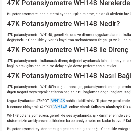
47K Potansiyometre WH148 Nerelerde K
Bu potansiyometre, ses sistemi ayarları, ışık dimleme, elektrikli aletlerin hız 
47K Potansiyometre WH148 Nedir?
47K potansiyometre WH148, genellikle ses ve dimmer uygulamalarında kullanıla
değiştirebilir. Genellikle yuvarlak kaydırma mekanizması ile çalışır ve kullanı
47K Potansiyometre WH148 ile Direnç D
47K potansiyometre kullanarak direnç değerini ayarlamak için potansiyometren
bağlı olarak çıkış gerilimini ve dolayısıyla devre performansını etkiler.
47K Potansiyometre WH148 Nasıl Bağl
47K potansiyometre WH148'in bağlanması için, potansiyometrenin üç terminali va
diğeri negatif veya toprak hatlarına bağlanır. Bu bağlamda doğru bağlantı sağ
WH148
Uygun fiyatlardan 47KPOT
sahibi olabilirsiniz. Toptan ve peraken
WH148
butonuna tıklayarak 47KPOT
online olarak
Kullanım Alanlarıyla Dik
WH148 potansiyometresi, genellikle ses ayarlarında, ışık dimmerlerinde ve da
sisteminizin ambiyansını belirlerken bu potansiyometre ne kadar işlevsel! Kull
Bu potansiyometreyi denemek gerçekten de hiç zor değil. Genellikle entegre devr