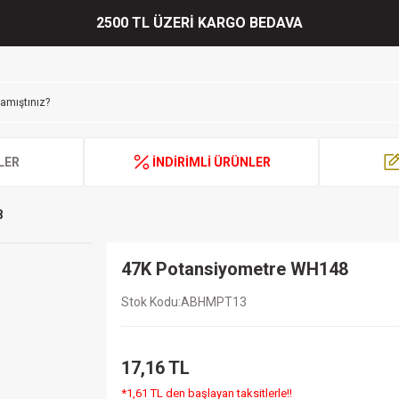
2500 TL ÜZERİ KARGO BEDAVA
LER
İNDİRİMLİ ÜRÜNLER
8
47K Potansiyometre WH148
Stok Kodu
ABHMPT13
17,16 TL
*1,61 TL den başlayan taksitlerle!!