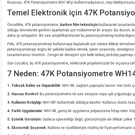
Kısacası, 47K Potansiyometre WH148’yi kullanmadıysanız, neyi bekliyorsunuz
Temel Elektronik için 47K Potansiy
Öncelikle, 47K potansiyometre,
karbon film teknolojisi
kullanarak tasarlandığ
olduğu devrelerde gerilimi ayarlamak için mükemmel bir araçtır. Bu durum, bi
daha iyi anlayalım: Bir ses amplifikatöründe bu potansiyometreyi kullandığınız
Peki, 47K potansiyometreyi kullanmaya başlamak için nelere dikkat etmelisini
potansiyometreyi doğru bir şekilde kalibre etmek, işlem sırasında, istediğini
tasarlamanızı öneririm. Zengin bir deneyim için belki birkaç prototip yapmayı 
Son cocukta, bu 47K potansiyometre, elektronik projelerinizde bir sıçrama ta
7 Neden: 47K Potansiyometre WH148'
1. Yüksek Kalite ve Dayanıklılık:
WH148, sağlam yapısıyla tanınır. Her türlü çe
2. Hassas Kontrol:
Bu potansiyometre ile ses seviyesi veya ışık yoğunluğu gibi
3. Kullanım Kolaylığı:
WH148’i kullanmak oldukça basittir. Kullanıcı dostu tasar
4. Farklı Uygulamalar:
WH148, geniş bir uygulama yelpazesine hitap eder. Hopar
5. Estetik Görünüm:
Sadece işlevselliği değil, görünümüyle de dikkat çeker. 
6. Ekonomik Seçenek:
Kalitesi ve özellikleriyle müthiş bir fiyat-performans o