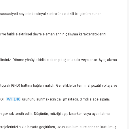
ek hassasiyeti sayesinde sinyal kontrolünde etkili bir çözüm sunar.
 farklı elektriksel devre elemanlarının çalışma karakteristiklerini
siniz. Dönme yönüyle birlikte direnç değeri azalır veya artar. Ayar, akıma
prak (GND) hattına bağlanmalıdır. Genellikle bir terminal pozitif voltaja ve
WH148
KPOT
ürününü sunmak için çalışmaktadır. Şimdi sizde sipariş
 çok sık tercih edilir. Düşünün, müziği açıp kısarken veya aydınlatma
, projelerinizi hızla hayata geçirirken, uzun kurulum sürelerinden kurtulmuş