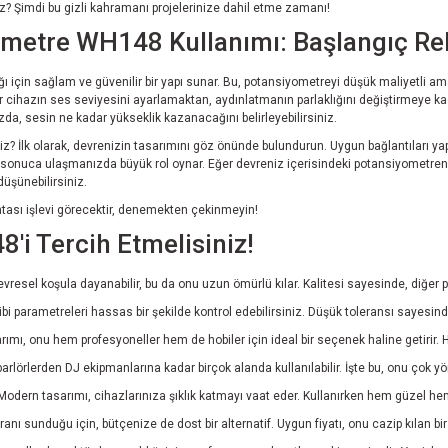
? Şimdi bu gizli kahramanı projelerinize dahil etme zamanı!
ometre WH148 Kullanımı: Başlangıç Re
ı için sağlam ve güvenilir bir yapı sunar. Bu, potansiyometreyi düşük maliyetli ama
r cihazın ses seviyesini ayarlamaktan, aydınlatmanın parlaklığını değiştirmeye ka
da, sesin ne kadar yükseklik kazanacağını belirleyebilirsiniz.
z? İlk olarak, devrenizin tasarımını göz önünde bulundurun. Uygun bağlantıları y
z sonuca ulaşmanızda büyük rol oynar. Eğer devreniz içerisindeki potansiyometrenin
düşünebilirsiniz.
htası işlevi görecektir, denemekten çekinmeyin!
i Tercih Etmelisiniz!
vresel koşula dayanabilir, bu da onu uzun ömürlü kılar. Kalitesi sayesinde, diğer 
 parametreleri hassas bir şekilde kontrol edebilirsiniz. Düşük toleransı sayesinde
ımı, onu hem profesyoneller hem de hobiler için ideal bir seçenek haline getirir. He
lörlerden DJ ekipmanlarına kadar birçok alanda kullanılabilir. İşte bu, onu çok yö
Modern tasarımı, cihazlarınıza şıklık katmayı vaat eder. Kullanırken hem güzel hem
ranı sunduğu için, bütçenize de dost bir alternatif. Uygun fiyatı, onu cazip kılan bir