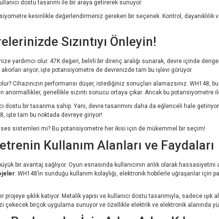
llanıcı dostu tasarımı ile bir araya getirerek sunuyor.
iyometre kesinlikle değerlendirmeniz gereken bir seçenek. Kontrol, dayanıklılık v
erinizde Sızıntıyı Önleyin!
ze yardımcı olur. 47K değeri, belirli bir direnç aralığı sunarak, devre içinde dengele
akorları arıyor; işte potansiyometre de devrenizde tam bu işlevi görüyor.
 olur? Cihazınızın performansı düşer, istediğiniz sonuçları alamazsınız. WH148, b
en anormallikler, genellikle sızıntı sonucu ortaya çıkar. Ancak bu potansiyometre il
cı dostu bir tasarıma sahip. Yani, devre tasarımını daha da eğlenceli hale getiriyor.
, işte tam bu noktada devreye giriyor!
sa ses sistemleri mi? Bu potansiyometre her ikisi için de mükemmel bir seçim!
trenin Kullanım Alanları ve Faydaları
büyük bir avantaj sağlıyor. Oyun esnasında kullanıcının anlık olarak hassasiyetin
ojeler
: WH148’in sunduğu kullanım kolaylığı, elektronik hobilerle uğraşanlar için p
rojeye şıklık katıyor. Metalik yapısı ve kullanıcı dostu tasarımıyla, sadece ışık altı
nizi çekecek birçok uygulama sunuyor ve özellikle elektrik ve elektronik alanında y