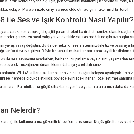
n yıllardır sektörde yer aldığı için, performansını kanıtlamış bir seçimdir. Yani, 
ikkat çekiyor. Projelerinizde en iyi sonucu elde etmek için mükemmel bir tercih!
le Ses ve Işık Kontrolü Nasıl Yapılır?
 ayarlayarak, ses ve ışık gibi çeşitli parametreleri kontrol etmemize olanak sağlar. 
iyometreler gerçekten nasıl çalışıyor ve özellikle WH148 modeli ne gibi avantajlar s
 yavaş yavaş değiştirir. Bu da demektir ki, ses sisteminizdeki tiz ve bass ayarların
ığı konfor devreye giriyor. Böyle bir kontrol mekanizması, daha keyifli bir dinleme
8 ile ses seviyesini ayarlarken, herhangi bir patlama veya cızırtı yaşamadan temiz
de ederek, müziğinizin dinamiklerini daha iyi yönetebilirsiniz.
alanlarıdır. WH148 kullanarak, lambalarınızın parlaklığını kolayca ayarlayabilirsini
erini belirlemede oldukça etkilidir; böylece evinizdeki her anı özelleştirme şansına
yardımcıdır. Bu minik ama güçlü cihazlar sayesinde yaşam alanlarınızı daha da 
rı Nelerdir?
aralığı ile kullanıcılarına güvenilir bir performans sunar. Düşük gürültü seviyesi 