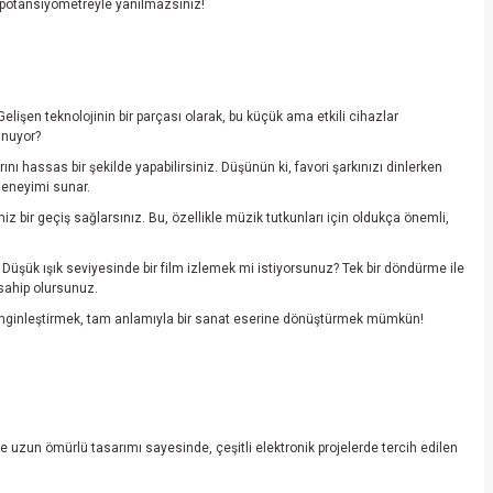
bu potansiyometreyle yanılmazsınız!
Gelişen teknolojinin bir parçası olarak, bu küçük ama etkili cihazlar
unuyor?
ı hassas bir şekilde yapabilirsiniz. Düşünün ki, favori şarkınızı dinlerken
 deneyimi sunar.
 bir geçiş sağlarsınız. Bu, özellikle müzik tutkunları için oldukça önemli,
z. Düşük ışık seviyesinde bir film izlemek mi istiyorsunuz? Tek bir döndürme ile
 sahip olursunuz.
zenginleştirmek, tam anlamıyla bir sanat eserine dönüştürmek mümkün!
ve uzun ömürlü tasarımı sayesinde, çeşitli elektronik projelerde tercih edilen