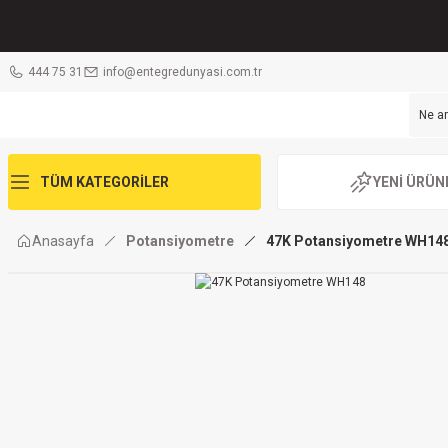
444 75 31
info@entegredunyasi.com.tr
TÜM KATEGORİLER
YENİ ÜRÜN
Anasayfa
Potansiyometre
47K Potansiyometre WH14