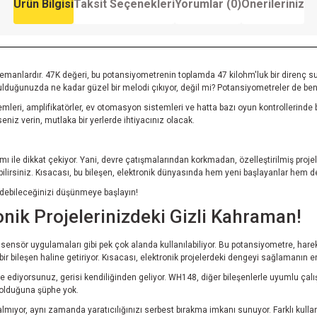
Ürün Bilgisi
Taksit Seçenekleri
Yorumlar (0)
Önerileriniz
anlardır. 47K değeri, bu potansiyometrenin toplamda 47 kilohm'luk bir direnç sund
 bulduğunuzda ne kadar güzel bir melodi çıkıyor, değil mi? Potansiyometreler de benz
leri, amplifikatörler, ev otomasyon sistemleri ve hatta bazı oyun kontrollerinde bi
niz verin, mutlaka bir yerlerde ihtiyacınız olacak.
le dikkat çekiyor. Yani, devre çatışmalarından korkmadan, özelleştirilmiş projel
ştirebilirsiniz. Kısacası, bu bileşen, elektronik dünyasında hem yeni başlayanlar hem
edebileceğinizi düşünmeye başlayın!
ik Projelerinizdeki Gizli Kahraman!
ensör uygulamaları gibi pek çok alanda kullanılabiliyor. Bu potansiyometre, harek
bir bileşen haline getiriyor. Kısacası, elektronik projelerdeki dengeyi sağlamanın en 
 ediyorsunuz, gerisi kendiliğinden geliyor. WH148, diğer bileşenlerle uyumlu çalış
 olduğuna şüphe yok.
lmıyor, aynı zamanda yaratıcılığınızı serbest bırakma imkanı sunuyor. Farklı kullanı