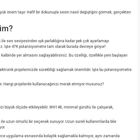
ük önem taşır. Hafif bir dokunuşla sesin nasıl değiştiğini görmek, gerçekten
nim?
k ile ses seviyesinden ışık parlaklığına kadar pek çok ayarlamayı
nuz. İşte 47K potansiyometre tam olarak burada devreye giriyor!
kalbinde yer almasını sağlayabilirsiniz. Bu özelliği, özellikle yeni başlayan
tronik projelerinizde sürekliliği sağlamak önemlidir. İşte bu potansiyometre
nır. Hangi projelerde kullanacağınızı merak etmiyor musunuz?
zi büyük ölçüde etkileyebilir. WH148, minimal gürültü ile çalışarak,
ile uzun ömürlü bir seçenek sunuyor. Uzun süreli kullanımlarda bile
yor.
, sadece uygulama esnasında kolaylık sağlamakla kalmıyor, aynı zamanda