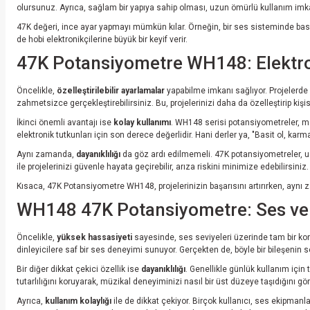
olursunuz. Ayrıca, sağlam bir yapıya sahip olması, uzun ömürlü kullanım imk
47K değeri, ince ayar yapmayı mümkün kılar. Örneğin, bir ses sisteminde bas 
de hobi elektronikçilerine büyük bir keyif verir.
47K Potansiyometre WH148: Elektro
Öncelikle,
özelleştirilebilir ayarlamalar
yapabilme imkanı sağlıyor. Projelerde 
zahmetsizce gerçekleştirebilirsiniz. Bu, projelerinizi daha da özelleştirip ki
İkinci önemli avantajı ise
kolay kullanımı
. WH148 serisi potansiyometreler, mon
elektronik tutkunları için son derece değerlidir. Hani derler ya, "Basit ol, karm
Aynı zamanda,
dayanıklılığı
da göz ardı edilmemeli. 47K potansiyometreler, uz
ile projelerinizi güvenle hayata geçirebilir, arıza riskini minimize edebilirsiniz.
Kısaca, 47K Potansiyometre WH148, projelerinizin başarısını artırırken, aynı
WH148 47K Potansiyometre: Ses ve 
Öncelikle,
yüksek hassasiyeti
sayesinde, ses seviyeleri üzerinde tam bir kont
dinleyicilere saf bir ses deneyimi sunuyor. Gerçekten de, böyle bir bileşenin
Bir diğer dikkat çekici özellik ise
dayanıklılığı
. Genellikle günlük kullanım içi
tutarlılığını koruyarak, müzikal deneyiminizi nasıl bir üst düzeye taşıdığını göre
Ayrıca,
kullanım kolaylığı
ile de dikkat çekiyor. Birçok kullanıcı, ses ekipman