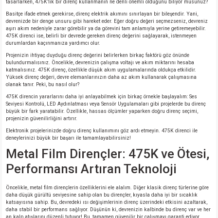
tasarlarken, 475K’lik bir direnç kullanmanın ne denli önemli olduğunu biliyor musunuz?
Basitçe ifade etmek gerekirse, direnç elektrik akımını sınırlayan bir bileşendir. Yani,
devrenizde bir denge unsuru gibi hareket eder. Eğer doğru değeri seçmezseniz, devreniz
aşırı akım nedeniyle zarar görebilir ya da görevini tam anlamıyla yerine getiremeyebilir.
475K direnci ise, belirli bir devrede gereken direnç değerini sağlayarak, istenmeyen
durumlardan kaçınmanıza yardımcı olur.
Projenizin ihtiyaç duyduğu direnç değerini belirlerken birkaç faktörü göz önünde
bulundurmalısınız. Öncelikle, devrenizin çalışma voltajı ve akım miktarını hesaba
katmalısınız. 475K direnç, özellikle düşük akım uygulamalarında oldukça etkilidir.
Yüksek direnç değeri, devre elemanlarınızın daha az akım kullanarak çalışmasına
olanak tanır. Peki, bu nasıl olur?
475K direncin yararlarını daha iyi anlayabilmek için birkaç örnekle başlayalım: Ses
Seviyesi Kontrolü, LED Aydınlatması veya Sensör Uygulamaları gibi projelerde bu direnç
büyük bir fark yaratabilir. Özellikle, hassas ölçümler yaparken doğru direnç seçimi,
projenizin güvenilirliğini artırır.
Elektronik projelerinizde doğru direnç kullanımını göz ardı etmeyin. 475K direnci ile
deneylerinizi büyük bir başarı ile tamamlayabilirsiniz!
Metal Film Dirençler: 475K ve Ötesi,
Performansı Artıran Teknoloji
Öncelikle, metal film dirençlerin özelliklerini ele alalım. Diğer klasik direnç türlerine göre
daha düşük gürültü seviyesine sahip olan bu dirençler, kıyasla daha iyi bir sıcaklık
katsayısına sahip. Bu, devredeki ısı değişimlerinin direnç üzerindeki etkisini azaltarak,
daha stabil bir performans sağlıyor. Düşünün ki, devrenizin kalbinde bu direnç var ve her
an kalp atışlarını düzenli tutuyor! Bu, tamamen güvenilir bir çalışmayı garanti ediyor.