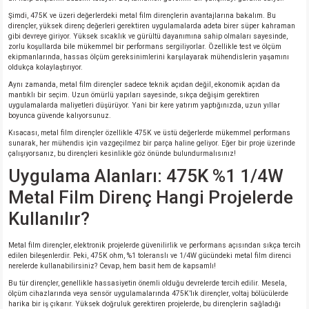
Şimdi, 475K ve üzeri değerlerdeki metal film dirençlerin avantajlarına bakalım. Bu
dirençler, yüksek direnç değerleri gerektiren uygulamalarda adeta birer süper kahraman
gibi devreye giriyor. Yüksek sıcaklık ve gürültü dayanımına sahip olmaları sayesinde,
zorlu koşullarda bile mükemmel bir performans sergiliyorlar. Özellikle test ve ölçüm
ekipmanlarında, hassas ölçüm gereksinimlerini karşılayarak mühendislerin yaşamını
oldukça kolaylaştırıyor.
Aynı zamanda, metal film dirençler sadece teknik açıdan değil, ekonomik açıdan da
mantıklı bir seçim. Uzun ömürlü yapıları sayesinde, sıkça değişim gerektiren
uygulamalarda maliyetleri düşürüyor. Yani bir kere yatırım yaptığınızda, uzun yıllar
boyunca güvende kalıyorsunuz.
Kısacası, metal film dirençler özellikle 475K ve üstü değerlerde mükemmel performans
sunarak, her mühendis için vazgeçilmez bir parça haline geliyor. Eğer bir proje üzerinde
çalışıyorsanız, bu dirençleri kesinlikle göz önünde bulundurmalısınız!
Uygulama Alanları: 475K %1 1/4W
Metal Film Direnç Hangi Projelerde
Kullanılır?
Metal film dirençler, elektronik projelerde güvenilirlik ve performans açısından sıkça tercih
edilen bileşenlerdir. Peki, 475K ohm, %1 toleranslı ve 1/4W gücündeki metal film direnci
nerelerde kullanabilirsiniz? Cevap, hem basit hem de kapsamlı!
Bu tür dirençler, genellikle hassasiyetin önemli olduğu devrelerde tercih edilir. Mesela,
ölçüm cihazlarında veya sensör uygulamalarında 475K’lık dirençler, voltaj bölücülerde
harika bir iş çıkarır. Yüksek doğruluk gerektiren projelerde, bu dirençlerin sağladığı