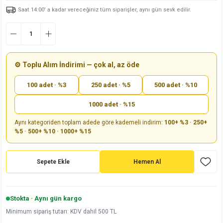
Saat 14:00’ a kadar vereceğiniz tüm siparişler, aynı gün sevk edilir.
md
risi
Klemens 180C
nsatör
erisi
renç %5 2W
Kılıf
risi
Klemens 90C
atör
risi
enç 1/8w
Kılıf
i
satör
risi
enç %1 1/2W
k kapasitör
⚙️ Toplu Alım İndirimi — çok al, az öde
100 adet · %3
250 adet · %5
500 adet · %10
si
atör
risi
enç %1 1/4W
1000 adet · %15
si
tör
risi
renç 1/2W
ad
iyot
Aynı kategoriden toplam adede göre kademeli indirim:
100+ %3 · 250+
%5 · 500+ %10 · 1000+ %15
si
atör
Serisi
renç 10W
isi
satör
Serisi
enç 1W
r 1206 Kılıf
Sepete Ekle
Hemen Al
 Serisi,45 Serisi
atör
Serisi
renç 20W
 1206 Kılıf - 25 Adet
iyot
Stokta · Aynı gün kargo
risi
tör
isi
enç 2W
 402 Kılıf
Minimum sipariş tutarı: KDV dahil 500 TL