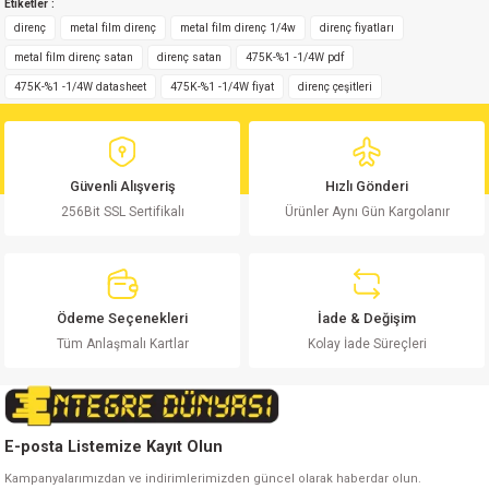
Etiketler :
yetersiz gördüğünüz noktaları öneri formunu kullanarak tarafımıza
Yorum Yaz
iletebilirsiniz.
direnç
metal film direnç
metal film direnç 1/4w
direnç fiyatları
Görüş ve önerileriniz için teşekkür ederiz.
metal film direnç satan
direnç satan
475K-%1 -1/4W pdf
475K-%1 -1/4W datasheet
475K-%1 -1/4W fiyat
direnç çeşitleri
Ürün resmi kalitesiz, bozuk veya görüntülenemiyor.
Ürün açıklamasında eksik bilgiler bulunuyor.
Ürün bilgilerinde hatalar bulunuyor.
Güvenli Alışveriş
Hızlı Gönderi
Ürün fiyatı diğer sitelerden daha pahalı.
256Bit SSL Sertifikalı
Ürünler Aynı Gün Kargolanır
Bu ürüne benzer farklı alternatifler olmalı.
Ödeme Seçenekleri
İade & Değişim
Tüm Anlaşmalı Kartlar
Kolay İade Süreçleri
Gönder
E-posta Listemize Kayıt Olun
Kampanyalarımızdan ve indirimlerimizden güncel olarak haberdar olun.