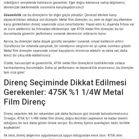
istediğiniz seviyelerde kalmasını garantiler. Eğer doğru toleransa sahip değilseniz,
devrenizde beklenmedik sorunlarla karşılaşabilirsiniz!
isi
Güvenilirlik
ise bu dirençlerin bir diğer güçlü yönüdür. Çevresel etkilere karşı
dayanıklılıkları oldukça üst düzeydir. Metal film dirençler, ısı, nem ve diğer dış etkenlere
karşı gösterdikleri direnç sayesinde uzun ömürlüdürler. Hayal edin ki, dışarıda fırtına var
ve sizin aletleriniz bu fırtınadan etkilenmiyor. İşte 475K metal film dirençler, bu tür
si
durumlarda güvenilir performans sunarak devrenizin istikrarını korur.
Ayrıca, bu dirençler daha düşük gürültü seviyeleri sunarak sinyal kalitesini artırır.
isi
Gürültüsüz bir ortamda çalışmak, bir sanatçının sergisini en iyi ışıkta sunması gibidir.
Metal film dirençler sayesinde sinyal kayıplarını minimize edebilir ve daha net, daha
temiz bir çıkış elde edebilirsiniz.
isi
Özetle, hassasiyet ve güvenilirlik, 475K metal film dirençlerin özelliklerinde ustaca
harmanlanmış durumdadır. Daha iyi performans ve dayanıklılık arıyorsanız, bu dirençler
tam size göre!
risi
Direnç Seçiminde Dikkat Edilmesi
Gerekenler: 475K %1 1/4W Metal
risi
Film Direnç
si
Direnç seçerken, tek bir rakamdan çok daha fazlasını göz önünde bulundurmalısınız.
Örneğin, 475K %1 1/4W metal film direnç, doğru tercihleri yapmanın ne kadar önemli
si
olduğunu bir kez daha gözler önüne seriyor. Bu direnç tipinin avantajları nedir, birlikte
keşfedelim!
İlk önce, direnç değerinin uygulamanıza uygun olduğundan emin olun. 475K ohm
risi