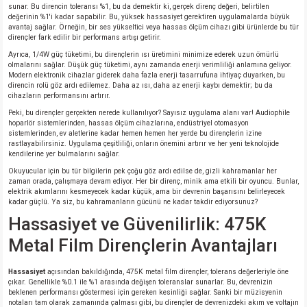
si
ansatör
 Kılıf
sunar. Bu direncin toleransı %1, bu da demektir ki, gerçek direnç değeri, belirtilen
değerinin %1'i kadar sapabilir. Bu, yüksek hassasiyet gerektiren uygulamalarda büyük
avantaj sağlar. Örneğin, bir ses yükseltici veya hassas ölçüm cihazı gibi ürünlerde bu tür
si
a Tipi Kondansatör
 Kılıf
dirençler fark edilir bir performans artışı getirir.
Ayrıca, 1/4W güç tüketimi, bu dirençlerin ısı üretimini minimize ederek uzun ömürlü
olmalarını sağlar. Düşük güç tüketimi, aynı zamanda enerji verimliliği anlamına geliyor.
risi
Tipi Kondansatör
 Kılıf
Modern elektronik cihazlar giderek daha fazla enerji tasarrufuna ihtiyaç duyarken, bu
direncin rolü göz ardı edilemez. Daha az ısı, daha az enerji kaybı demektir; bu da
cihazların performansını artırır.
si
nsatör
 Kılıf
Peki, bu dirençler gerçekten nerede kullanılıyor? Sayısız uygulama alanı var! Audiophile
hoparlör sistemlerinden, hassas ölçüm cihazlarına, endüstriyel otomasyon
sistemlerinden, ev aletlerine kadar hemen hemen her yerde bu dirençlerin izine
si
r 1206 Kılıf
Kılıf
rastlayabilirsiniz. Uygulama çeşitliliği, onların önemini artırır ve her yeni teknolojide
kendilerine yer bulmalarını sağlar.
Okuyucular için bu tür bilgilerin pek çoğu göz ardı edilse de, gizli kahramanlar her
si
 402 Kılıf
Kılıf
zaman orada, çalışmaya devam ediyor. Her bir direnç, minik ama etkili bir oyuncu. Bunlar,
elektrik akımlarını kesmeyecek kadar küçük, ama bir devrenin başarısını belirleyecek
kadar güçlü. Ya siz, bu kahramanların gücünü ne kadar takdir ediyorsunuz?
isi
 603 Kılıf
Kılıf
Hassasiyet ve Güvenilirlik: 475K
si
 805 Kılıf
5W
Metal Film Dirençlerin Avantajları
Hassasiyet
açısından bakıldığında, 475K metal film dirençler, tolerans değerleriyle öne
isi
nsatör
W
çıkar. Genellikle %0.1 ile %1 arasında değişen toleranslar sunarlar. Bu, devrenizin
beklenen performansı göstermesi için gereken kesinliği sağlar. Sanki bir müzisyenin
notaları tam olarak zamanında çalması gibi, bu dirençler de devrenizdeki akım ve voltajın
si
atör
W