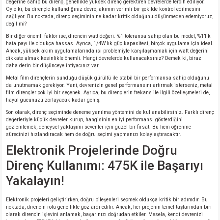
değerine sahip bu direnç, genellikle yüksek direnç gerektiren devrelerde tercih ediliyor.
Öyle ki, bu dirençle kullandığınız devre, akımın verimli bir şekilde kontrol edilmesini
sağlıyor. Bu noktada, direnç seçiminin ne kadar kritik olduğunu düşünmeden edemiyoruz,
isi
değil mi?
Bir diğer önemli faktör ise, direncin watt değeri. %1 toleransa sahip olan bu model, %1’lik
hata payı ile oldukça hassas. Ayrıca, 1/4W'lık güç kapasitesi, birçok uygulama için ideal.
erisi
Ancak, yüksek akım uygulamalarında ısı problemiyle karşılaşmamak için watt değerini
dikkate almak kesinlikle önemli. Hangi devrelerde kullanacaksınız? Demek ki, biraz
daha derin bir düşünceye ihtiyacınız var.
releri
Metal film dirençlerin sunduğu düşük gürültü ile stabil bir performansa sahip olduğunu
da unutmamak gerekiyor. Yani, devrenizin genel performansını artırmak isterseniz, metal
P MARKA)
film dirençler çok iyi bir seçenek. Ayrıca, bu dirençlerin frekans ile ilgili özelleşmeleri de,
hayal gücünüzü zorlayacak kadar geniş.
Son olarak, direnç seçiminde deneme yanılma yöntemini de kullanabilirsiniz. Farklı direnç
değerleriyle küçük devreler kurup, hangisinin en iyi performansı gösterdiğini
gözlemlemek, deneysel yaklaşımı sevenler için güzel bir fırsat. Bu hem öğrenme
sürecinizi hızlandıracak hem de doğru seçimi yapmanızı kolaylaştıracaktır.
Elektronik Projelerinde Doğru
Direnç Kullanımı: 475K ile Başarıyı
Yakalayın!
Elektronik projeleri geliştirirken, doğru bileşenleri seçmek oldukça kritik bir adımdır. Bu
noktada, direncin rolü genellikle göz ardı edilir. Ancak, her projenin temel taşlarından biri
olarak direncin işlevini anlamak, başarınızı doğrudan etkiler. Mesela, kendi devrenizi