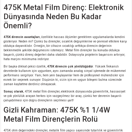
si
nsatörler
ç 25W
od
475K Metal Film Direnç: Elektronik
Dünyasında Neden Bu Kadar
ndansatör
ç 3W
ç
Önemli?
ver
d Kondansatörler
ç 4W
475K direncin avantajları
, özellikle hassas ölçümler gerektiren uygulamalarda kendini
gösteriyor. Neden mi? Çünkü bu dirençler, sıcaklık değişimlerine ve çevresel etkilere karşı
oldukça dayanıklıdır. Örneğin, bir cihazın sıcaklığı arttıkça direncin değerinin
si
ansatör
ç 6W
beklenmedik şekilde değişmesini istemeyiz. Metal film dirençler bu konuda oldukça
başarılı, çünkü direnç değerleri daha stabildir. Dolayısıyla projelerin başarısını artırıyor,
hata marjını minimuma indiriyor.
si
Kondansatör
ç 7W
d
Bir başka dikkat çekici özellik,
475K direncin çok yönlülüğüdür
. Yüksek frekanslı
devrelerde kullanım için uygunken, aynı zamanda analog sinyal işlemede de mükemmel
performans sergiliyor. Yani, hem yeni başlayanlar hem de profesyonel mühendisler için
isi
ansatör
ç 8W
esnek bir seçenek sunuyor. Düşünün ki, sizin için en uygun bileşeni bulma sürecinde
zaman kaybetme derdiniz olmayacak.
si
ster AXİAL Kondansatör
ç 9W
Sonuç olarak
, 475K metal film dirençler, elektronik dünyasında güvenilirlik, hassasiyet
ve çok yönlülük arayan herkes için vazgeçilmez bir araç; çünkü her devrenin başarılı
çalışabilmesi için doğru dirençlerin seçilmesi şart!
risi
ndansatörler
Gizli Kahraman: 475K %1 1/4W
Metal Film Dirençlerin Rolü
isi
atör
475K ohm değerindeki dirençler, metalik film yapısı sayesinde tutarlılık ve güvenilirlik