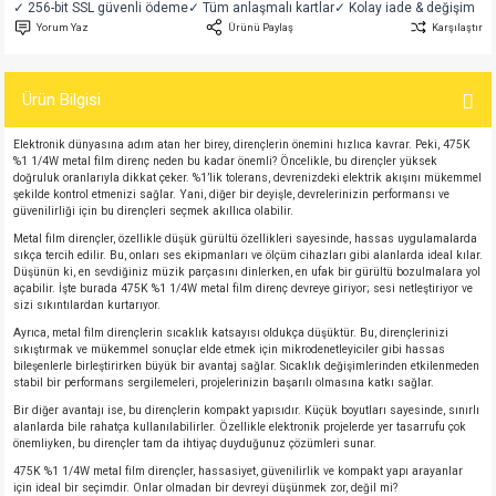
✓ 256-bit SSL güvenli ödeme
✓ Tüm anlaşmalı kartlar
✓ Kolay iade & değişim
si
atör
Serisi
enç 3W
 603 Kılıf
Yorum Yaz
Ürünü Paylaş
Karşılaştır
si
satör
erisi
enç 4W
 603 Kılıf - 25 Adet
Ürün Bilgisi
4 Serisi,27 Serisi,93 Serisi
atör
Serisi
enç 5W
 805 Kılıf
Elektronik dünyasına adım atan her birey, dirençlerin önemini hızlıca kavrar. Peki, 475K
%1 1/4W metal film direnç neden bu kadar önemli? Öncelikle, bu dirençler yüksek
doğruluk oranlarıyla dikkat çeker. %1’lik tolerans, devrenizdeki elektrik akışını mükemmel
tör
 Serisi
ç 10W
 805 Kılıf - 25 Adet
şekilde kontrol etmenizi sağlar. Yani, diğer bir deyişle, devrelerinizin performansı ve
güvenilirliği için bu dirençleri seçmek akıllıca olabilir.
erisi
atör
erisi
ç 11W
d
Metal film dirençler, özellikle düşük gürültü özellikleri sayesinde, hassas uygulamalarda
sıkça tercih edilir. Bu, onları ses ekipmanları ve ölçüm cihazları gibi alanlarda ideal kılar.
Düşünün ki, en sevdiğiniz müzik parçasını dinlerken, en ufak bir gürültü bozulmalara yol
açabilir. İşte burada 475K %1 1/4W metal film direnç devreye giriyor; sesi netleştiriyor ve
isi
satör
ç 13W
sizi sıkıntılardan kurtarıyor.
Ayrıca, metal film dirençlerin sıcaklık katsayısı oldukça düşüktür. Bu, dirençlerinizi
isi
atör
ç 14W
sıkıştırmak ve mükemmel sonuçlar elde etmek için mikrodenetleyiciler gibi hassas
bileşenlerle birleştirirken büyük bir avantaj sağlar. Sıcaklık değişimlerinden etkilenmeden
stabil bir performans sergilemeleri, projelerinizin başarılı olmasına katkı sağlar.
i
satör
ç 15W
Bir diğer avantajı ise, bu dirençlerin kompakt yapısıdır. Küçük boyutları sayesinde, sınırlı
alanlarda bile rahatça kullanılabilirler. Özellikle elektronik projelerde yer tasarrufu çok
önemliyken, bu dirençler tam da ihtiyaç duyduğunuz çözümleri sunar.
isi
atör
ç 17W
iyot
475K %1 1/4W metal film dirençler, hassasiyet, güvenilirlik ve kompakt yapı arayanlar
için ideal bir seçimdir. Onlar olmadan bir devreyi düşünmek zor, değil mi?