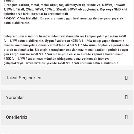
sahiptir.
Dirençler, karbon, metal, metal-oksit, taş, alüminyum tiplerinde ve 1/8Watt, 1/4Watt,
1/2Watt, 1Watt, 2Watt, 5Watt, 10Watt, 25Watt, 50Watt vb güçlerinde, Dip veya SMD kılıf
tiplerinde ve farklı boyutlarda üretilmektedir.
475K-%1 -1/4W Metalfilm Direnç ürününü uygun fiyat avantajı ile üye girişi yaparak
satın alabilirsiniz.
Entegre Dünyası indirim fırsatlarından faydalanabilir ve kampanyalı fiyatlardan 475K
%1 1/4W satın alabilirsiniz. Uygun fiyatlardan 475K %1 1/4W satışı yapan firmamız
müşteri memnuniyetine önem vermektedir. 475K %1 1/4W ürünü toptan ve perakende
olarak satılmaktadır. Siparişiniz onaylanır onaylanmaz mesai saatleri içerisinde aynı
gün kargolanır ve 475K %1 1/4W siparişiniz en kısa sürede kapınıza kadar ulaşır.
475K %1 1/4W fiyatlarımızı mümkün olduğunca ucuz ve hesaplı tutmaya
çalışmaktayız, sizde hızlı bir şekilde 475K %1 1/4W ürününü satın alabilirsiniz
Taksit Seçenekleri
Yorumlar
Önerileriniz
Bu ürüne ilk yorumu siz yapın!
Bu ürünün fiyat bilgisi, resim, ürün açıklamalarında ve diğer konularda