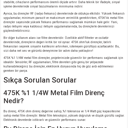
stabilite, cihazların performansını önemli ölçüde artırır. Daha teknik bir ifadeyle, sinyal
işleme devrelerinde sinyal bozulmalarını minimuma indirir.
Ayrıca, bu dirençler RF (radyo frekansı) devrelerinde de oldukça etkilidir. Yüksek frekanslı
uygulamalar, minimum parazit ve maksimum verimlilik gerektirirken, 475K’lık metal film
dirençler sayesinde yüksek frekans performansı sağlamak mümkün hale gelir. Yani,
radyo iletişimi veya kablosuz iletişim uygulamalarında, bu dirençlerle devrelerinizi
güçlendirebilirsiniz.
Bir diğer kullanım alanı ise filtre devreleridir. Özellikle aktif filtreler ve osilatör
devrelerinde, dirençlerin değeri kritik bir rol oynar. 475K ohm’luk dirençler, belirli
frekansları seçerek sinyalin kalitesini artırırken, istemeyen gürültüyü azaltacaktır. Bu,
sizi daha net ses ve görüntü deneyimine bir adım daha yaklaştırır!
475K %1 1/4W metal film dirençler, projelerinizde güvenilir bir performans sağlamak için
idealdir. Sensörler, RF uygulamaları, filtre devreleri gibi geniş bir yelpazede
kullanabileceğiniz bu dirençler, elektronik dünyasında hiç de göz ardı edilmemesi
gereken bir parça.
Sıkça Sorulan Sorular
475K %1 1/4W Metal Film Direnç
Nedir?
Bu direnç, 475K ohm direnç değerine sahip, %1 toleransa ve 1/4 Watt güç kapasitesine
sahip metal film dirençtir. Metal film teknolojisi, yüksek doğruluk ve düşük gürültü sağlar.
Elektronik devrelerde istikrarlı ve güvenilir performans sunar.