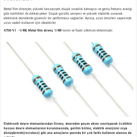
Metal film dirençler, yüksek hassasiyet, düşük sıcaklık katsayısı ve geniş frekans aralığı
gibi özellikleri ile dikkat çeker. Düşük gürültü seviyesi ve yüksek stabilite sunarak
elektronik devrelerde güvenilir bir performans sağlarlar. Ayrıca, uzun ömürleri sayesinde
uzun vadeli kullanım için idealdirler.
475K-%1 -1/4W, Metal film direnç 1/4W
resmi ve fiyatı sitemize eklenmiştir.
Elektronik devre elemanlarından Direnç; devreden geçen akımı sınırlayarak özellikle
hassas devre elemanlarının korunmasında, gerilim bölme, elektrik enerjisini ısıya
dönüştürmek(rezistans) gibi ana amaçların yanında bir çok farklı kullanım alanına da