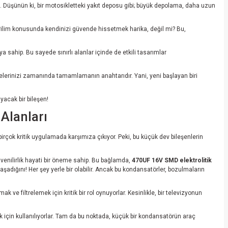
taj. Düşünün ki, bir motosikletteki yakıt deposu gibi; büyük depolama, daha uzun
Gerilim konusunda kendinizi güvende hissetmek harika, değil mi? Bu,
a sahip. Bu sayede sınırlı alanlar içinde de etkili tasarımlar
projelerinizi zamanında tamamlamanın anahtarıdır. Yani, yeni başlayan biri
acak bir bileşen!
Alanları
çok kritik uygulamada karşımıza çıkıyor. Peki, bu küçük dev bileşenlerin
venilirlik hayati bir öneme sahip. Bu bağlamda,
470UF 16V SMD elektrolitik
aşadığını! Her şey yerle bir olabilir. Ancak bu kondansatörler, bozulmaların
 ve filtrelemek için kritik bir rol oynuyorlar. Kesinlikle, bir televizyonun
k için kullanılıyorlar. Tam da bu noktada, küçük bir kondansatörün araç