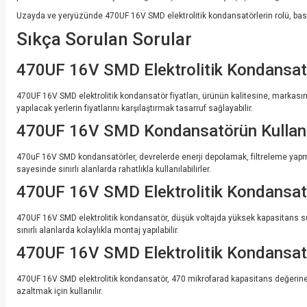
Uzayda ve yeryüzünde 470UF 16V SMD elektrolitik kondansatörlerin rolü, basit 
Sıkça Sorulan Sorular
470UF 16V SMD Elektrolitik Kondansatö
470UF 16V SMD elektrolitik kondansatör fiyatları, ürünün kalitesine, markasına v
yapılacak yerlerin fiyatlarını karşılaştırmak tasarruf sağlayabilir.
470UF 16V SMD Kondansatörün Kullanım
470uF 16V SMD kondansatörler, devrelerde enerji depolamak, filtreleme yapmak 
sayesinde sınırlı alanlarda rahatlıkla kullanılabilirler.
470UF 16V SMD Elektrolitik Kondansatör
470UF 16V SMD elektrolitik kondansatör, düşük voltajda yüksek kapasitans suna
sınırlı alanlarda kolaylıkla montaj yapılabilir.
470UF 16V SMD Elektrolitik Kondansat
470UF 16V SMD elektrolitik kondansatör, 470 mikrofarad kapasitans değerine sah
azaltmak için kullanılır.