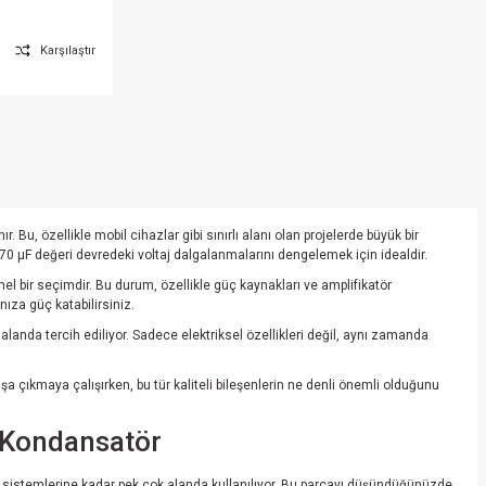
Karşılaştır
, özellikle mobil cihazlar gibi sınırlı alanı olan projelerde büyük bir
0 µF değeri devredeki voltaj dalgalanmalarını dengelemek için idealdir.
l bir seçimdir. Bu durum, özellikle güç kaynakları ve amplifikatör
nıza güç katabilirsiniz.
landa tercih ediliyor. Sadece elektriksel özellikleri değil, aynı zamanda
şa çıkmaya çalışırken, bu tür kaliteli bileşenlerin ne denli önemli olduğunu
k Kondansatör
es sistemlerine kadar pek çok alanda kullanılıyor. Bu parçayı düşündüğünüzde,