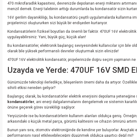
470 mikrofaradlık kapasitesi, devrenizde depolanan enerji miktarını artırmanızı
menzil demek. Enerji talebinin arttığı durumlarda bu kondansatör sizin kurtar
16V gerilim dayanıklılığı, bu kondansatörü çeşitli uygulamalarda kullanma imk
projelerinizi oluştururken sizi büyük bir endişeden kurtarıyor.
Kondansatörlerin fiziksel boyutları da önemli bir faktör. 470UF 16V elektroliti
uygulayabilirsiniz. Yani, büyük güç, küçük alan!
Bu kondansatörler, elektronik başlangıç seviyesindeki kullanıcılar için bile old
olarak bile yüksek performanslı devreler oluşturmak sizin elinizde!
470UF 16V elektrolitik kondansatör, projelerinizde doğru seçim yapmanın ne 
Uzayda ve Yerde: 470UF 16V SMD Ele
Günümüzde teknoloji ilerledikçe, bileşenlerin önemi daha da artıyor. Özellikl
sihirli etkisi nereden geliyor?
Başlangıç olarak, bu kondansatörler elektrik enerjisini depolama yeteneğine 
kondansatörler
, ani enerji dalgalanmalarını dengelemek ve sistemin kararlılı
önüne geçerek görev sürekliliği sağlıyor.
Yeryüzünde ise bu kondansatörlerin kullanım alanları oldukça geniş. Örneğin, tel
arkasındaki o küçük metal parça, görüntü kalitesini ve cihazın ömrünü artırmad
Bunun yanı sıra, otomotiv elektroniğinde de kendine yer buluyorlar. Araçtaki e
performansını nasıl etkileyebileceğini düşünmek oldukça şaşırtıcı değil mi?