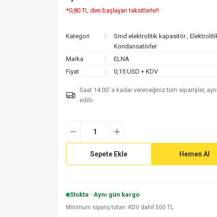
*0,80 TL den başlayan taksitlerle!!
Kategori
Smd elektrolitik kapasitör
,
Elektroli
Kondansatörler
Marka
ELNA
Fiyat
0,15 USD + KDV
Saat 14:00’ a kadar vereceğiniz tüm siparişler, ay
edilir.
Sepete Ekle
Hemen Al
Stokta · Aynı gün kargo
Minimum sipariş tutarı: KDV dahil 500 TL