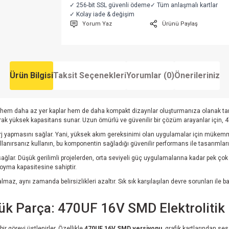
✓ 256-bit SSL güvenli ödeme
✓ Tüm anlaşmalı kartlar
✓ Kolay iade & değişim
Yorum Yaz
Ürünü Paylaş
Ürün Bilgisi
Taksit Seçenekleri
Yorumlar (0)
Önerileriniz
m daha az yer kaplar hem de daha kompakt dizaynlar oluşturmanıza olanak tanır. Bu
ak yüksek kapasitans sunar. Uzun ömürlü ve güvenilir bir çözüm arayanlar için, 47
arj yapmasını sağlar. Yani, yüksek akım gereksinimi olan uygulamalar için mükemme
llanırsanız kullanın, bu komponentin sağladığı güvenilir performans ile tasarımları
ğlar. Düşük gerilimli projelerden, orta seviyeli güç uygulamalarına kadar pek çok a
koyma kapasitesine sahiptir.
, aynı zamanda belirsizlikleri azaltır. Sık sık karşılaşılan devre sorunları ile ba
çük Parça: 470UF 16V SMD Elektroliti
ir görevi üstlenirler. Özellikle
470UF 16V SMD versiyonu
, grafik kartlarından s