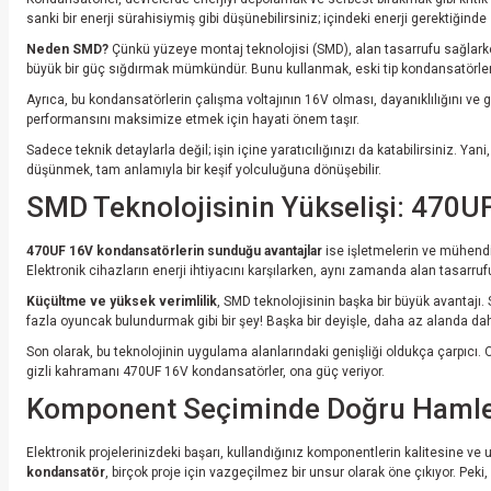
sanki bir enerji sürahisiymiş gibi düşünebilirsiniz; içindeki enerji gerektiğinde
Neden SMD?
Çünkü yüzeye montaj teknolojisi (SMD), alan tasarrufu sağlarken,
büyük bir güç sığdırmak mümkündür. Bunu kullanmak, eski tip kondansatörlerle
Ayrıca, bu kondansatörlerin çalışma voltajının 16V olması, dayanıklılığını ve 
performansını maksimize etmek için hayati önem taşır.
Sadece teknik detaylarla değil; işin içine yaratıcılığınızı da katabilirsiniz. Ya
düşünmek, tam anlamıyla bir keşif yolculuğuna dönüşebilir.
SMD Teknolojisinin Yükselişi: 470U
470UF 16V kondansatörlerin sunduğu avantajlar
ise işletmelerin ve mühendi
Elektronik cihazların enerji ihtiyacını karşılarken, aynı zamanda alan tasarruf
Küçültme ve yüksek verimlilik
, SMD teknolojisinin başka bir büyük avantajı
fazla oyuncak bulundurmak gibi bir şey! Başka bir deyişle, daha az alanda da
Son olarak, bu teknolojinin uygulama alanlarındaki genişliği oldukça çarpıcı. 
gizli kahramanı 470UF 16V kondansatörler, ona güç veriyor.
Komponent Seçiminde Doğru Hamle: 4
Elektronik projelerinizdeki başarı, kullandığınız komponentlerin kalitesine 
kondansatör
, birçok proje için vazgeçilmez bir unsur olarak öne çıkıyor. Pek