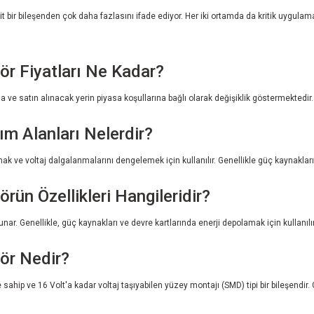
bir bileşenden çok daha fazlasını ifade ediyor. Her iki ortamda da kritik uygulama
r Fiyatları Ne Kadar?
e satın alınacak yerin piyasa koşullarına bağlı olarak değişiklik göstermektedir. Gen
 Alanları Nelerdir?
ve voltaj dalgalanmalarını dengelemek için kullanılır. Genellikle güç kaynakları, s
ün Özellikleri Hangileridir?
r. Genellikle, güç kaynakları ve devre kartlarında enerji depolamak için kullanılı
ör Nedir?
ip ve 16 Volt'a kadar voltaj taşıyabilen yüzey montajı (SMD) tipi bir bileşendir. 