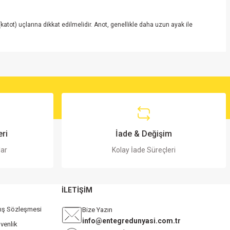
ot) uçlarına dikkat edilmelidir. Anot, genellikle daha uzun ayak ile
ri
İade & Değişim
lar
Kolay İade Süreçleri
İLETİŞİM
tış Sözleşmesi
Bize Yazın
info@entegredunyasi.com.tr
üvenlik