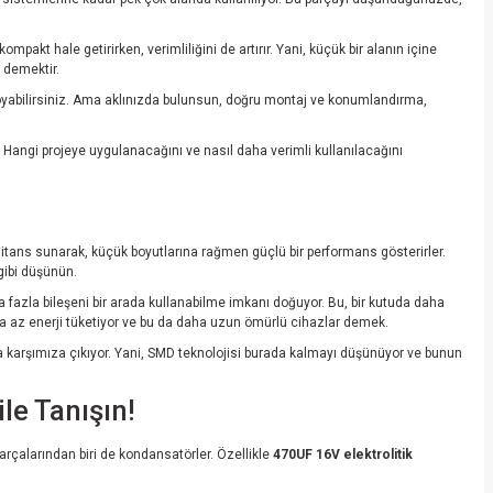
kt hale getirirken, verimliliğini de artırır. Yani, küçük bir alanın içine
 demektir.
a koyabilirsiniz. Ama aklınızda bulunsun, doğru montaj ve konumlandırma,
niz. Hangi projeye uygulanacağını ve nasıl daha verimli kullanılacağını
itans sunarak, küçük boyutlarına rağmen güçlü bir performans gösterirler.
 gibi düşünün.
 fazla bileşeni bir arada kullanabilme imkanı doğuyor. Bu, bir kutuda daha
ha az enerji tüketiyor ve bu da daha uzun ömürlü cihazlar demek.
anda karşımıza çıkıyor. Yani, SMD teknolojisi burada kalmayı düşünüyor ve bunun
e Tanışın!
rçalarından biri de kondansatörler. Özellikle
470UF 16V elektrolitik