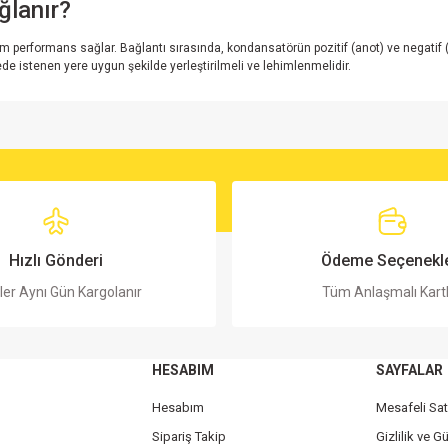
lanır?
formans sağlar. Bağlantı sırasında, kondansatörün pozitif (anot) ve negatif (kat
rede istenen yere uygun şekilde yerleştirilmeli ve lehimlenmelidir.
rsiz gördüğünüz noktaları öneri formunu kullanarak tarafımıza iletebilirsiniz.
Bu ürüne ilk yorumu siz yapın!
Yorum Yaz
Hızlı Gönderi
Ödeme Seçenekle
ler Aynı Gün Kargolanır
Tüm Anlaşmalı Kart
HESABIM
SAYFALAR
Hesabım
Mesafeli Sa
Sipariş Takip
Gizlilik ve G
Gönder