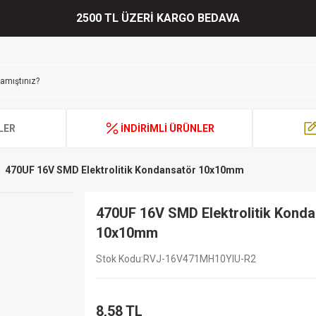
2500 TL ÜZERİ KARGO BEDAVA
LER
İNDİRİMLİ ÜRÜNLER
470UF 16V SMD Elektrolitik Kondansatör 10x10mm
470UF 16V SMD Elektrolitik Kond
10x10mm
Stok Kodu
RVJ-16V471MH10YIU-R2
8,58 TL