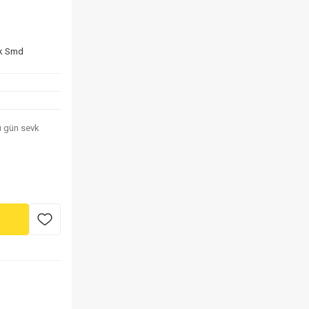
tik Smd
nı gün sevk