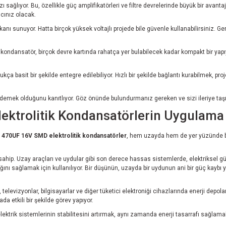
 sağlıyor. Bu, özellikle güç amplifikatörleri ve filtre devrelerinde büyük bir avan
ıcınız olacak.
anı sunuyor. Hatta birçok yüksek voltajlı projede bile güvenle kullanabilirsiniz. 
k kondansatör, birçok devre kartında rahatça yer bulabilecek kadar kompakt bir yapıy
ukça basit bir şekilde entegre edilebiliyor. Hızlı bir şekilde bağlantı kurabilmek, 
demek olduğunu kanıtlıyor. Göz önünde bulundurmanız gereken ve sizi ileriye taşıy
ktrolitik Kondansatörlerin Uygulama 
e
470UF 16V SMD elektrolitik kondansatörler
, hem uzayda hem de yer yüzünde bir
sahip. Uzay araçları ve uydular gibi son derece hassas sistemlerde, elektriksel gü
ğını sağlamak için kullanılıyor. Bir düşünün, uzayda bir uydunun ani bir güç kaybı y
evizyonlar, bilgisayarlar ve diğer tüketici elektroniği cihazlarında enerji depolamak
a etkili bir şekilde görev yapıyor.
lektrik sistemlerinin stabilitesini artırmak, aynı zamanda enerji tasarrafı sağlama