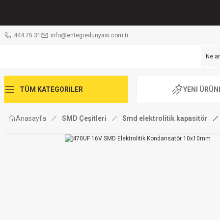
444 75 31
info@entegredunyasi.com.tr
TÜM KATEGORİLER
YENİ ÜRÜN
Anasayfa
SMD Çeşitleri
Smd elektrolitik kapasitör