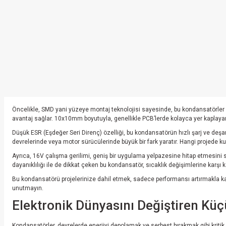
Öncelikle, SMD yani yüzeye montaj teknolojisi sayesinde, bu kondansatörler he
avantaj sağlar. 10x10mm boyutuyla, genellikle PCB’lerde kolayca yer kaplayar
Düşük ESR (Eşdeğer Seri Direnç) özelliği, bu kondansatörün hızlı şarj ve deş
devrelerinde veya motor sürücülerinde büyük bir fark yaratır. Hangi projede ku
Ayrıca, 16V çalışma gerilimi, geniş bir uygulama yelpazesine hitap etmesini sa
dayanıklılığı ile de dikkat çeken bu kondansatör, sıcaklık değişimlerine karşı 
Bu kondansatörü projelerinize dahil etmek, sadece performansı artırmakla kalmaz
unutmayın.
Elektronik Dünyasını Değiştiren Kü
Kondansatörler, devrelerde enerjiyi depolamak ve serbest bırakmak gibi kritik b