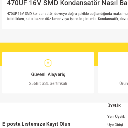
470UF 16V SMD Kondansatör Nasıl Bağ
470UF 16V SMD kondansatör, devreye doğru şekilde bağlandığında maksimum per
belirtilirken, katot bazen düz kenar veya işaretle gösterilir. Kondansatör, dev
Bu ürünün fiyat bilgisi, resim, ürün açıklamalarında ve diğer konularda yete
Görüş ve önerileriniz için teşekkür ederiz.
Ürün resmi kalitesiz, bozuk veya görüntülenemiyor.
Ürün açıklamasında eksik bilgiler bulunuyor.
Ürün bilgilerinde hatalar bulunuyor.
Güvenli Alışveriş
Ürün fiyatı diğer sitelerden daha pahalı.
256Bit SSL Sertifikalı
Ürün
Bu ürüne benzer farklı alternatifler olmalı.
ÜYELİK
Yeni Üyelik
E-posta Listemize Kayıt Olun
Üye Girişi