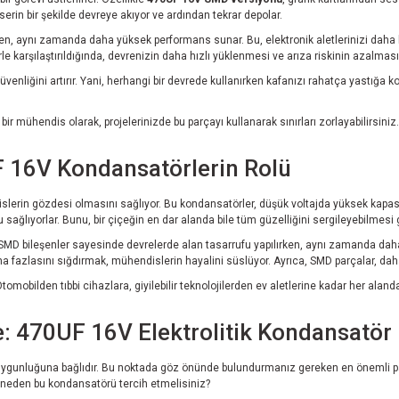
 serin bir şekilde devreye akıyor ve ardından tekrar depolar.
 aynı zamanda daha yüksek performans sunar. Bu, elektronik aletlerinizi daha kompa
 karşılaştırıldığında, devrenizin daha hızlı yüklenmesi ve arıza riskinin azalması
güvenliğini artırır. Yani, herhangi bir devrede kullanırken kafanızı rahatça yastığ
ni, bir mühendis olarak, projelerinizde bu parçayı kullanarak sınırları zorlayabilirsi
F 16V Kondansatörlerin Rolü
slerin gözdesi olmasını sağlıyor. Bu kondansatörler, düşük voltajda yüksek kapas
u sağlıyorlar. Bunu, bir çiçeğin en dar alanda bile tüm güzelliğini sergileyebilmesi
. SMD bileşenler sayesinde devrelerde alan tasarrufu yapılırken, aynı zamanda daha
ha fazlasını sığdırmak, mühendislerin hayalini süslüyor. Ayrıca, SMD parçalar, da
Otomobilden tıbbi cihazlara, giyilebilir teknolojilerden ev aletlerine kadar her al
70UF 16V Elektrolitik Kondansatör il
ve uygunluğuna bağlıdır. Bu noktada göz önünde bulundurmanız gereken en önemli pa
i, neden bu kondansatörü tercih etmelisiniz?