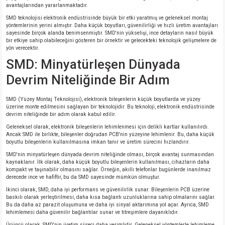
avantajlarından yararlanmaktadır.
SMD teknolojisi elektronik endüstrisinde büyük bir etki yaratmış ve geleneksel montaj
yöntemlerinin yerini almıştır. Daha küçük boyutları, güvenilirliği ve hızlı üretim avantajları
sayesinde birçok alanda benimsenmiştir. SMD'nin yükselişi, ince detayların nasıl büyük
bir etkiye sahip olabileceğini gösteren bir örnektir ve gelecekteki teknolojik gelişmelere de
yön verecektir.
SMD: Minyatürleşen Dünyada
Devrim Niteliğinde Bir Adım
SMD (Yüzey Montaj Teknolojisi), elektronik bileşenlerin küçük boyutlarda ve yüzey
üzerine monte edilmesini sağlayan bir teknolojidir. Bu teknoloji, elektronik endüstrisinde
devrim niteliğinde bir adım olarak kabul edilir.
Geleneksel olarak, elektronik bileşenlerin lehimlenmesi için delikli kartlar kullanılırdı.
Ancak SMD ile birlikte, bileşenler doğrudan PCB'nin yüzeyine lehimlenir. Bu, daha küçük
boyutlu bileşenlerin kullanılmasına imkan tanır ve üretim sürecini hızlandırır.
SMD'nin minyatürleşen dünyada devrim niteliğinde olması, birçok avantaj sunmasından
kaynaklanır. İlk olarak, daha küçük boyutlu bileşenlerin kullanılması, cihazların daha
kompakt ve taşınabilir olmasını sağlar. Örneğin, akıllı telefonlar bugünlerde inanılmaz
derecede ince ve hafiftir, bu da SMD sayesinde mümkün olmuştur.
İkinci olarak, SMD, daha iyi performans ve güvenilirlik sunar. Bileşenlerin PCB üzerine
baskılı olarak yerleştirilmesi, daha kısa bağlantı uzunluklarına sahip olmalarını sağlar.
Bu da daha az parazit oluşumuna ve daha iyi sinyal aktarımına yol açar. Ayrıca, SMD
lehimlemesi daha güvenilir bağlantılar sunar ve titreşimlere dayanıklıdır.
Üçüncü olarak, SMD'nin üretim süreci daha verimlidir. Geleneksel yöntemlerle lehimleme