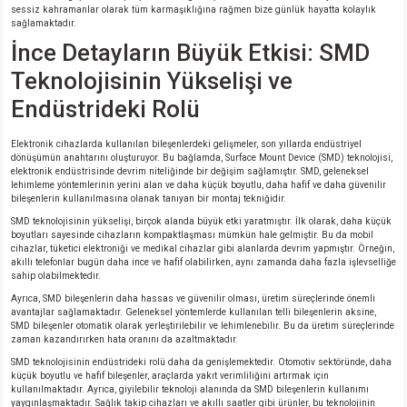
sessiz kahramanlar olarak tüm karmaşıklığına rağmen bize günlük hayatta kolaylık
sağlamaktadır.
İnce Detayların Büyük Etkisi: SMD
Teknolojisinin Yükselişi ve
Endüstrideki Rolü
Elektronik cihazlarda kullanılan bileşenlerdeki gelişmeler, son yıllarda endüstriyel
dönüşümün anahtarını oluşturuyor. Bu bağlamda, Surface Mount Device (SMD) teknolojisi,
elektronik endüstrisinde devrim niteliğinde bir değişim sağlamıştır. SMD, geleneksel
lehimleme yöntemlerinin yerini alan ve daha küçük boyutlu, daha hafif ve daha güvenilir
bileşenlerin kullanılmasına olanak tanıyan bir montaj tekniğidir.
SMD teknolojisinin yükselişi, birçok alanda büyük etki yaratmıştır. İlk olarak, daha küçük
boyutları sayesinde cihazların kompaktlaşması mümkün hale gelmiştir. Bu da mobil
cihazlar, tüketici elektroniği ve medikal cihazlar gibi alanlarda devrim yapmıştır. Örneğin,
akıllı telefonlar bugün daha ince ve hafif olabilirken, aynı zamanda daha fazla işlevselliğe
sahip olabilmektedir.
Ayrıca, SMD bileşenlerin daha hassas ve güvenilir olması, üretim süreçlerinde önemli
avantajlar sağlamaktadır. Geleneksel yöntemlerde kullanılan telli bileşenlerin aksine,
SMD bileşenler otomatik olarak yerleştirilebilir ve lehimlenebilir. Bu da üretim süreçlerinde
zaman kazandırırken hata oranını da azaltmaktadır.
SMD teknolojisinin endüstrideki rolü daha da genişlemektedir. Otomotiv sektöründe, daha
küçük boyutlu ve hafif bileşenler, araçlarda yakıt verimliliğini artırmak için
kullanılmaktadır. Ayrıca, giyilebilir teknoloji alanında da SMD bileşenlerin kullanımı
yaygınlaşmaktadır. Sağlık takip cihazları ve akıllı saatler gibi ürünler, bu teknolojinin