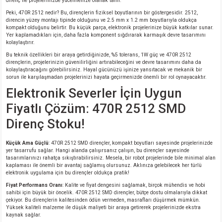
direnç ile projelerinizde yücelmenize olanak tanır.
Peki, 470R 2512 nedir? Bu, dirençlerin fiziksel boyutlarının bir göstergesidir. 2512,
direncin yüzey montajı tipinde olduğunu ve 2.5 mm x 1.2 mm boyutlarıyla oldukça
kompakt olduğunu belirtir. Bu küçük parça, elektronik projelerinize büyük katkılar sunar.
Yer kaplamadıkları için, daha fazla komponent sığdırarak karmaşık devre tasarımını
kolaylaştırır.
Bu teknik özellikleri bir araya getirdiğinizde, %5 tolerans, 1W güç ve 470R 2512
dirençlerin, projelerinizin güvenilirliğini artırabileceğini ve devre tasarımını daha da
kolaylaştıracağını görebilirsiniz. Hayal gücünüzü işinize yansıtacak ve mekanik bir
sorun ile karşılaşmadan projelerinizi hayata geçirmenizde önemli bir rol oynayacaktır.
Elektronik Severler İçin Uygun
Fiyatlı Çözüm: 470R 2512 SMD
Direnç Stoku!
Küçük Ama Güçlü
: 470R 2512 SMD dirençler, kompakt boyutları sayesinde projelerinizde
yer tasarrufu sağlar. Hangi alanda çalışırsanız çalışın, bu dirençler sayesinde
tasarımlarınızı rahatça sıkıştırabilirsiniz. Mesela, bir robot projelerinde bile minimal alan
kaplaması ile önemli bir avantaj sağlamış olursunuz. Aklınıza gelebilecek her türlü
elektronik uygulama için bu dirençler oldukça pratik!
Fiyat Performans Oranı
: Kalite ve fiyat dengesini sağlamak, birçok mühendis ve hobi
sahibi için büyük bir öncelik. 470R 2512 SMD dirençler, bütçe dostu olmalarıyla dikkat
çekiyor. Bu dirençlerin kalitesinden ödün vermeden, masrafları düşürmek mümkün.
Yüksek kaliteli malzeme ile düşük maliyeti bir araya getirerek projelerinizde ekstra
kaynak sağlar.