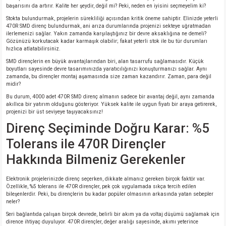
başarısını da artırır. Kalite her şeydir, değil mi? Peki, neden en iyisini seçmeyelim ki?
Stokta bulundurmak, projelerin sürekliliği açısından kritik öneme sahiptir. Elinizde yeterli
isi
470R SMD direnç bulundurmak, ani arıza durumlarında projenizi sekteye uğratmadan
ilerlemenizi sağlar. Yakın zamanda karşılaştığınız bir devre aksaklığına ne demeli?
Gözünüzü korkutacak kadar karmaşık olabilir; fakat yeterli stok ile bu tür durumları
si
hızlıca atlatabilirsiniz.
SMD dirençlerin en büyük avantajlarından biri, alan tasarrufu sağlamasıdır. Küçük
boyutları sayesinde devre tasarımınızda yaratıcılığınızı konuşturmanızı sağlar. Aynı
isi
zamanda, bu dirençler montaj aşamasında size zaman kazandırır. Zaman, para değil
midir?
Bu durum, 4000 adet 470R SMD direnç almanın sadece bir avantaj değil, aynı zamanda
isi
akıllıca bir yatırım olduğunu gösteriyor. Yüksek kalite ile uygun fiyatı bir araya getirerek,
projenizi bir üst seviyeye taşıyacaksınız!
risi
Direnç Seçiminde Doğru Karar: %5
Tolerans ile 470R Dirençler
risi
Hakkında Bilmeniz Gerekenler
si
Elektronik projelerinizde direnç seçerken, dikkate almanız gereken birçok faktör var.
Özellikle, %5 tolerans ile 470R dirençler, pek çok uygulamada sıkça tercih edilen
bileşenlerdir. Peki, bu dirençlerin bu kadar popüler olmasının arkasında yatan sebepler
si
neler?
Seri bağlantıda çalışan birçok devrede, belirli bir akım ya da voltaj düşümü sağlamak için
risi
dirence ihtiyaç duyuluyor. 470R dirençler, değer aralığı sayesinde, akımı yeterince