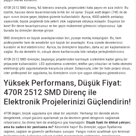
yaygın olarak kullanılır.
470R 2512 SMD direnç, %5 tolerans oranıyla, projenizdeki hata payını en aza indirir. Bu
özellik, hassas devre tasarımlarında kritik bir rol oynar. Düşük watt değeri (1W) ile de
aşırı ısının önüne geçer, böylece güvenle kullanılabilir. Ayrıca, 4000 adetlik ambalajı
sayesinde, büyük projelerde bile yeterli stok sağlamak oldukça kolaydır. Düşünün bir
kere! Bir devre tasarlıyorsunuz ve her şeyin mükemmel gitmesini istiyorsunuz. İşte
burada bu dirençler devreye giriyor.
SMD dirençlerin en büyük avantajlarından biri, yüzeye montaj kolaylığıdır. Bu, hem
profesyoneller hem de amatörler için büyük bir avantajdır. Kısa sürede devrelerinizi
kurabilir ve test edebilirsiniz. Ayrıca, bu dirençlerin boyutları, daha az yer kaplamalarını
sağlar. Bu da demektir ki, sıkışık devre kartlarınızda bile rahatça yerleştirebilirsiniz.
470R 2512 SMD dirençler, başlangıç projelerinden karmaşık sistemlere kadar geniş bir
yelpazede kullanılabilir. LED aydınlatma sistemleri, telefon şarj cihazları ve hatta otomotiv
elektroniği gibi uygulamalarda karşımıza çıkıyor. Dolayısıyla, ister bir hobi projesi olsun,
ister profesyonel bir uygulama, bu dirençlerin sizin için uygun olduğunu göreceksiniz.
Yüksek Performans, Düşük Fiyat:
470R 2512 SMD Direnç ile
Elektronik Projelerinizi Güçlendirin!
470R değeri, birçok uygulama için ideal bir seçimdir. Herhangi bir devrede akımı
dengelemek, sinyal gücünü ayarlamak ya da devrenin genel dengesini sağlamak
istiyorsanız, bu direnç tam da aradığınız güç kaynağıdır.
Düşük fiyatı ile dikkat çekiyor;
ama bu sadece bir yanılsama mı?
Kesinlikle hayır! Bu dirençler, uygun fiyatlarına
rağmen, sağlam ve güvenilir performans sunuyor. Yangın riskini azaltmak için terminal