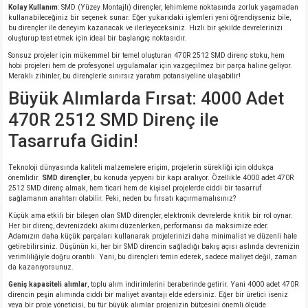
Kolay Kullanım
: SMD (Yüzey Montajlı) dirençler, lehimleme noktasında zorluk yaşamadan
kullanabileceğiniz bir seçenek sunar. Eğer yukarıdaki işlemleri yeni öğrendiyseniz bile,
bu dirençler ile deneyim kazanacak ve ilerleyeceksiniz. Hızlı bir şekilde devrelerinizi
oluşturup test etmek için ideal bir başlangıç noktasıdır.
Sonsuz projeler için mükemmel bir temel oluşturan 470R 2512 SMD direnç stoku, hem
hobi projeleri hem de profesyonel uygulamalar için vazgeçilmez bir parça haline geliyor.
Meraklı zihinler, bu dirençlerle sınırsız yaratım potansiyeline ulaşabilir!
Büyük Alımlarda Fırsat: 4000 Adet
470R 2512 SMD Direnç ile
Tasarrufa Gidin!
Teknoloji dünyasında kaliteli malzemelere erişim, projelerin sürekliği için oldukça
önemlidir.
SMD dirençler
, bu konuda yepyeni bir kapı aralıyor. Özellikle 4000 adet 470R
2512 SMD direnç almak, hem ticari hem de kişisel projelerde ciddi bir tasarruf
sağlamanın anahtarı olabilir. Peki, neden bu fırsatı kaçırmamalısınız?
Küçük ama etkili bir bileşen olan SMD dirençler, elektronik devrelerde kritik bir rol oynar.
Her bir direnç, devrenizdeki akımı düzenlerken, performansı da maksimize eder.
Adamızın daha küçük parçaları kullanarak projelerinizi daha minimalist ve düzenli hale
getirebilirsiniz. Düşünün ki, her bir SMD direncin sağladığı bakış açısı aslında devrenizin
verimliliğiyle doğru orantılı. Yani, bu dirençleri temin ederek, sadece maliyet değil, zaman
da kazanıyorsunuz.
Geniş kapasiteli alımlar
, toplu alım indirimlerini beraberinde getirir. Yani 4000 adet 470R
direncin peşin alımında ciddi bir maliyet avantajı elde edersiniz. Eğer bir üretici iseniz
veya bir proje yöneticisi, bu tür büyük alımlar projenizin bütçesini önemli ölçüde