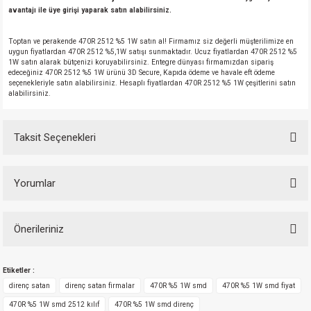
avantajı ile üye girişi yaparak satın alabilirsiniz.
Toptan ve perakende 470R 2512 %5 1W satın al! Firmamız siz değerli müşterilimize en
uygun fiyatlardan 470R 2512 %5,1W satışı sunmaktadır. Ucuz fiyatlardan 470R 2512 %5
1W satın alarak bütçenizi koruyabilirsiniz. Entegre dünyası firmamızdan sipariş
edeceğiniz 470R 2512 %5 1W ürünü 3D Secure, Kapıda ödeme ve havale eft ödeme
seçenekleriyle satın alabilirsiniz. Hesaplı fiyatlardan 470R 2512 %5 1W çeşitlerini satın
alabilirsiniz.
Taksit Seçenekleri
Yorumlar
Önerileriniz
Bu ürüne ilk yorumu siz yapın!
Bu ürünün fiyat bilgisi, resim, ürün açıklamalarında ve diğer konularda
Etiketler :
yetersiz gördüğünüz noktaları öneri formunu kullanarak tarafımıza
Yorum Yaz
iletebilirsiniz.
direnç satan
direnç satan firmalar
470R %5 1W smd
470R %5 1W smd fiyat
Görüş ve önerileriniz için teşekkür ederiz.
470R %5 1W smd 2512 kılıf
470R %5 1W smd direnç