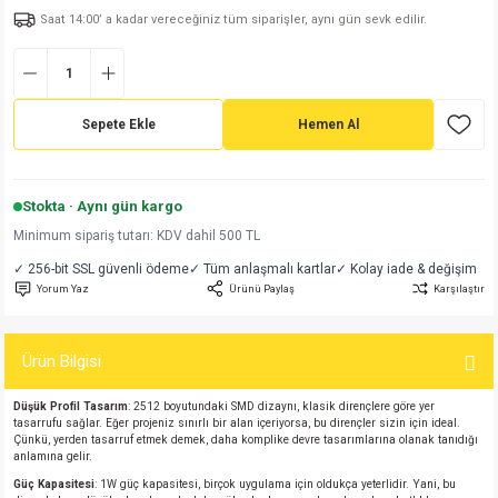
Saat 14:00’ a kadar vereceğiniz tüm siparişler, aynı gün sevk edilir.
md
risi
Klemens 180C
nsatör
erisi
renç %5 2W
Kılıf
risi
Klemens 90C
atör
risi
enç 1/8w
Kılıf
Sepete Ekle
Hemen Al
i
satör
risi
enç %1 1/2W
k kapasitör
si
atör
risi
enç %1 1/4W
Stokta · Aynı gün kargo
Minimum sipariş tutarı: KDV dahil 500 TL
si
tör
risi
renç 1/2W
ad
iyot
✓ 256-bit SSL güvenli ödeme
✓ Tüm anlaşmalı kartlar
✓ Kolay iade & değişim
Yorum Yaz
Ürünü Paylaş
Karşılaştır
si
atör
Serisi
renç 10W
isi
satör
Serisi
enç 1W
r 1206 Kılıf
Ürün Bilgisi
Düşük Profil Tasarım
: 2512 boyutundaki SMD dizaynı, klasik dirençlere göre yer
 Serisi,45 Serisi
atör
Serisi
renç 20W
 1206 Kılıf - 25 Adet
iyot
tasarrufu sağlar. Eğer projeniz sınırlı bir alan içeriyorsa, bu dirençler sizin için ideal.
Çünkü, yerden tasarruf etmek demek, daha komplike devre tasarımlarına olanak tanıdığı
anlamına gelir.
risi
tör
isi
enç 2W
 402 Kılıf
Güç Kapasitesi
: 1W güç kapasitesi, birçok uygulama için oldukça yeterlidir. Yani, bu