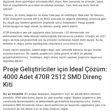
düşürerek devre güvenliğini artırmada etkili oluyor. Aynı zamanda, bu dirençler; boyut,
fiyat ve ulaşılabilirlik açısından da oldukça avantajlı. Yani, hem cep dostu hem de
işlevsel!
isi
Tolerans, bir direnç değerinin ne kadar hata payı ile üretildiğini ifade eder. %5 tolerans,
470Ω dirençlerin aslında 447Ω ile 493Ω arasında bir değerde olabileceği anlamına gelir.
erisi
Bu, düşük güç tüketimi gerektiren projelerde işinizi kolaylaştırır. Hangi projede
kullanılacağınıza bağlı olarak, bu tolerans aralığı yeterli olabilir.
470R dirençlerin pek çok uygulama alanı bulunuyor. LED devrelerinde, ses
releri
elektroniklerinde, hatta otomotiv elektroniğinde bile karşınıza çıkabilir. Örneğin, bir LED’i
doğru akımda çalıştırabilmek için bu dirençleri kullanmak hayati önem taşıyor. Bu da
demektir ki, doğru üretim yapıldığında cihazlarınız uzun ömürlü olur.
P MARKA)
Direnç seçimi yaparken, sadece değeri değil, aynı zamanda toleransı da göz önünde
bulundurmalısınız. Bu sayede, projelerinizi daha güvenli ve etkili bir şekilde
gerçekleştirebilirsiniz. Unutmayın, doğru direnç seçimi yapmak, projenizin başarısını
doğrudan etkiler!
Proje Geliştiriciler için İdeal Çözüm:
4000 Adet 470R 2512 SMD Direnç
Kiti
Hız ve Verimlilik
: Bir projeye başlarken, bileşenlerin hızlı bir şekilde temin edilmesi
önemlidir. 4000 adet direnç, büyük bir stok avantajı sağlar. Böylece projelerinizi tam
zamanında tamamlayabilir ve beklenmedik gecikmelerle karşılaşmazsınız. Üstelik,
dirençlerin SMD formatında olması, devre kartınızda yer tasarrufu sağlamanın yanı sıra
kurulumun da son derece hızlı ve kolay olmasını sağlar.