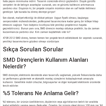
hata payını minimuma indirir. Tasarım sürecinde elinizi güçlendirir. Düşük gürültü
seviyeleri ile de belirgin avantajlar sunarak, ses ve görüntü kalitesini artırmanıza
yardımcı olur. Düşünün ki, bir projede sinyalin mümkün olan en saf halde iletilmesi
gerekiyor. İşte burada bu direnç devreye giriyor!
Son olarak, maliyet etkinliği ile dikkat çekiyor. Uygun fiyatlı olması, başlangıç
seviyesindeki mühendislerden, profesyonel tasarımcılara kadar geniş bir kitleye hitap
etmesini sağlıyor. Yani bütçeniz kısıtlıysa bile yenilikçi projelerinizi hayata
geçirebilirsiniz. Bunun yanı sıra, SMD direncin montajı oldukça pratiktir; bu da zaman
kazanmanıza yardımcı olur. Kim zaman kaybetmek ister ki?
470R 2512 SMD direnç, hemen hemen her projede tercih edilebilecek bir seçenek sunarak,
yenilikçi tasarımcıların gözdesi olmayı sürdürüyor.
Sıkça Sorulan Sorular
SMD Dirençlerin Kullanım Alanları
Nelerdir?
SMD dirençler, elektronik devrelerde alan tasarrufu sağlamak, yüksek frekanslarda daha
iyi performans göstermek ve otomatik montaj süreçlerini kolaylaştırmak amacıyla
kullanılır. Genellikle mobil cihazlar, bilgisayarlar ve diğer kompakt elektronik ürünlerde
tercih edilirler.
%5 Tolerans Ne Anlama Gelir?
%5 tolerans, bir ürünün özelliklerinin, ölçülerinin veya ağırlıklarının belirli bir aralıkta
kabul edilebilir sapma payını ifade eder. Örneğin, bir ürünün ideal ölçüsü 100 mm ise, %5