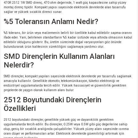
470R 2512 1W SMD direnç, 470 ohm değerinde, 1 watt güç kapasitesine sahip yüzey
montaj direnç tipidir. Kompakt yapısı sayesinde elektronik devrelerde alan tasarrufu
sağlar ve yüksek sıcaklık direnci sunar.
%5 Toleransın Anlamı Nedir?
%5 tolerans, bir ürün veya malzemenin belirli bir özellikte kabul edilebilir sapma oranını
ifade eder. Yani, belirlenen standartların %5 kadar üstünde veya altında olmasının kabul
edilebilir olduğunu gösterir. Bu, üretim sürecinde doğal varyasyonları göz önünde
bulundurarak ürün kalitesinin sürekliliğini sağlamaya yardımcı olur.
SMD Dirençlerin Kullanım Alanları
Nelerdir?
SMD dirençler, kompakt yapıları sayesinde elektronik devrelerde yer tasarrufu sağlamak
amacıyla kullanılır. Genellikle otomotiv, telekomünikasyon, tüketici elektroniği ve
endüstriyel uygulamalarda tercih edilir. Yüksek hassasiyet ve güvenilirlik gerektiren
projelerde de yaygın olarak kullanım alanı bulur.
2512 Boyutundaki Dirençlerin
Özellikleri
2512 boyutundaki dirençler, genellikle yüksek güç ve dayanıklılık gerektiren
uygulamalarda tercih edilir. Bu dirençler, 0.25W veya 0.5W gibi güç değerlerine sahip
olup, geniş bir sıcaklık aralığında çalışabilirler. Yüksek yüzey alanı sayesinde ısınma
oranı düşer ve performansları artar. Elektronik devrelerde güvenilirliği artırmak için