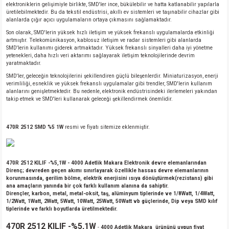
elektroniklerin gelişimiyle birlikte, SMD'ler ince, bükülebilir ve hatta katlanabilir yapılarla
üretilebilmektedir. Bu da tekstil endüstrisi, akıllı ev sistemleri ve taşınabilir cihazlar gibi
alanlarda çığır açıcı uygulamaların ortaya çıkmasını sağlamaktadır.
Son olarak, SMD'lerin yüksek hızlı iletişim ve yüksek frekanslı uygulamalarda etkinliği
artmıştır. Telekomünikasyon, kablosuz iletişim ve radar sistemleri gibi alanlarda
SMD'lerin kullanımı giderek artmaktadır. Yüksek frekanslı sinyalleri daha iyi yönetme
yetenekleri, daha hızlı veri aktarımı sağlayarak iletişim teknolojilerinde devrim
yaratmaktadır.
SMD'ler, geleceğin teknolojilerini şekillendiren güçlü bileşenlerdir. Miniaturizasyon, enerji
verimliliği, esneklik ve yüksek frekanslı uygulamalar gibi trendler, SMD'lerin kullanım
alanlarını genişletmektedir. Bu nedenle, elektronik endüstrisindeki ilerlemeleri yakından
takip etmek ve SMD'leri kullanarak geleceği şekillendirmek önemlidir.
470R 2512 SMD %5 1W
resmi ve fiyatı sitemize eklenmiştir.
470R 2512 KILIF -%5,1W
- 4000 Adetlik Makara Elektronik devre elemanlarından
Direnç; devreden geçen akımı sınırlayarak özellikle hassas devre elemanlarının
korunmasında, gerilim bölme, elektrik enerjisini ısıya dönüştürmek(rezistans) gibi
ana amaçların yanında bir çok farklı kullanım alanına da sahiptir.
Dirençler, karbon, metal, metal-oksit, taş, alüminyum tiplerinde ve 1/8Watt, 1/4Watt,
1/2Watt, 1Watt, 2Watt, 5Watt, 10Watt, 25Watt, 50Watt vb güçlerinde, Dip veya SMD kılıf
tiplerinde ve farklı boyutlarda üretilmektedir.
470R 2512 KILIF -%5,1W
-
4000 Adetlik Makara ürününü uygun fiyat