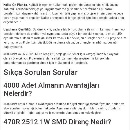
Kalite Ön Planda
: Kaliteli bileşenler kullanmak, projenizin başarısı için kritik öneme
sahiptir. 470R dirençler, çeşitli uygulamalarda güvenilir bir performans sunarak
projelerinizin dayanıklılığını artırır. Uzun ömürlü yapılarıyla, projelerinizin uzun vadede
sorun yaşamasını engeller. Kalite arayışındaki bir geliştirici için, bu dirençler adeta altın
değerindedir.
Uygulama Çeşitliliği
: Bu direnç kiti, sadece tek bir uygulama ile sınırlı kalmaz. Hem hobi
projelerinde hem de endüstriyel uygulamalarda büyük bir esneklik sunar. İster bir LED
aydınlatma sistemi tasarlayın, ister karmaşık bir devre, bu dirençler her türlü projede size
yardımcı olur. Projenizin büyüklüğü ne olursa olsun, bu dirençler aradığınız desteği
sağlayacaktır.
4000 adet 470R 2512 SMD direnç kiti, proje geliştiriciler için vazgeçilmez bir kaynak
olarak öne çıkıyor. Projelerinizi daha etkili, zamanında ve güvenilir bir şekilde
tamamlamanıza yardımcı olmak için mükemmel bir seçimdir.
Sıkça Sorulan Sorular
4000 Adet Almanın Avantajları
Nelerdir?
4000 adet satın almanın avantajları arasında maliyet etkinliği, toptan fiyat indirimleri ve
stok yönetimi kolaylığı bulunmaktadır. Aynı zamanda büyük miktarda alım, ürünlerin
sürekli erişilebilirliğini sağlar ve işletmelerin planlamasını kolaylaştırır.
470R 2512 1W SMD Direnç Nedir?