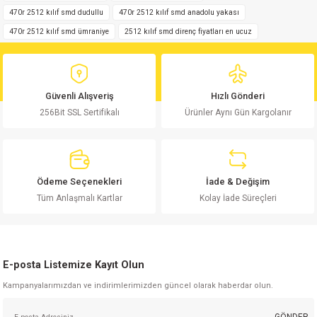
470r 2512 kılıf smd dudullu
470r 2512 kılıf smd anadolu yakası
Ürün resmi kalitesiz, bozuk veya görüntülenemiyor.
470r 2512 kılıf smd ümraniye
2512 kılıf smd direnç fiyatları en ucuz
Ürün açıklamasında eksik bilgiler bulunuyor.
Ürün bilgilerinde hatalar bulunuyor.
Ürün fiyatı diğer sitelerden daha pahalı.
Güvenli Alışveriş
Hızlı Gönderi
Bu ürüne benzer farklı alternatifler olmalı.
256Bit SSL Sertifikalı
Ürünler Aynı Gün Kargolanır
Ödeme Seçenekleri
İade & Değişim
Gönder
Tüm Anlaşmalı Kartlar
Kolay İade Süreçleri
E-posta Listemize Kayıt Olun
Kampanyalarımızdan ve indirimlerimizden güncel olarak haberdar olun.
GÖNDER