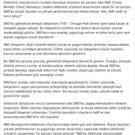
Elektronik cihazlarımızın içindeki karmaşık dünyanın bir parçası olan SMD (Yüzey
Montajlı Cihaz) teknolojisi, modern elektronik ürünlerin tasarımında hayati bir rol oynuyor.
SMD'ler, küçük boyutları ve yüksek performanslarıyla dikkat çekiyor. Peki, SMD nedir ve
nasıl çalışır?
SMD'ler, geleneksel yerleşik bileşenlere (THD - Through-Hole Device) göre daha küçük ve
kompakt yapıya sahiptir. Bu bileşenlerin özellikle ince baskılı devre kartları üzerine
monte edildiği görülür. SMD'lerin ana avantajı, yoğunluğu artıran ve daha fazla işlevi aynı
alanda sağlayan küçük boyutlardır.
SMD bileşenleri, farklı türlerde olabilir, ancak en yaygın olanları dirençler, kondansatörler,
transistörler ve entegre devrelerdir. Üretim sürecinde, bu bileşenlerin küçük boyutları,
hassas ekipmanlar ve özel lehimleme teknikleri gerektirir.
Bir SMD'nin çalışma prensibi, geleneksel bileşenlerle benzerlik gösterir. Örneğin, dirençler
elektrik akımını sınırlar ve kondansatörler elektrik yükünü depolar. Ancak SMD'ler,
yerleşik teknoloji sayesinde daha hızlı tepki süreleri, düşük güç tüketimi ve yüksek
frekans performansı gibi avantajlar sunar.
SMD'lerin montajı, özel makineler aracılığıyla gerçekleştirilir. Üretim sürecinde,
bileşenlerin uygun pozisyonlara yerleştirildiği ve ardından lehimleme işlemiyle kart
üzerine sabitlendiği bir dizi adım izlenir. Bu hassas montaj süreci, yüksek kalite ve
güvenilirlik sağlar.
Elektronik dünyasının sessiz kahramanları olan SMD'ler, çağdaş teknolojilerin temelini
oluşturuyor. Mobil cihazlar, bilgisayarlar, televizyonlar ve birçok elektronik aletin içinde bu
kompakt bileşenler kullanılıyor. Özellikle taşınabilir cihazların hafif ve ince
tasarımlarında SMD'lerin rolü büyüktür.
SMD teknolojisinin elektronik cihazlarımızdaki önemi göz ardı edilemez. Küçük boyutları,
yüksek performansları ve yoğunluğu artıran tasarımları sayesinde modern elektronik
ürünlerin vazgeçilmez bir parçası haline gelmiştir. SMD'ler, elektronik dünyasındaki