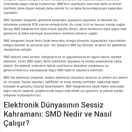
cihazlarda yaygın olarak kullanılırlar. SMD'lerin avantajları arasında daha iyi termal
özellikler, daha düşük maliyet, daha yüksek hız ve daha fazla entegrasyon kapasitesi
sayılabilir.
SMD tipindeki bileşenler, genellikle kendinden yapışkanlı yapılardır ve otomatik bir
lehimleme süreciyle PCB üzerine yerleştirilirler. Bu süreç, hızlı ve hassas montaj sağlar.
Ayrıca, SMD bileşenlerinin daha küçük boyutlu olması, devre kartlarının daha yoğun hale
gelmesini ve daha karmaşık tasarımların mümkün olmasını sağlar.
SMD bileşenleri birçok farklı türde mevcuttur, örneğin dirençler, kapasitörler, transistörler,
entegre devreler ve sensörler gibi. Her bileşenin SMD tipi farklıdır ve belirli bir paketleme
standartına sahiptir.
SMD tiplerini satın alırken, ihtiyaçlarınıza ve uygulamanıza en uygun olanını seçmek
önemlidir. Farklı SMD tipleri, farklı özelliklere, boyutlara ve montaj yöntemlerine sahip
olabilir. Bu nedenle, üreticilerin teknik özelliklerini dikkatlice incelemeniz ve
gereksinimlerinizi karşılayacak doğru SMD tiplerini seçmeniz önemlidir.
SMD tipi elektronik bileşenler, modern elektronik cihazların tasarımı ve üretimi için önemli
bir rol oynar. Küçük boyutları, hafiflikleri ve kolay montaj özellikleri sayesinde daha
kompakt ve gelişmiş cihazlar tasarlanabilir. SMD bileşenlerinin çeşitli tipleri arasından
doğru seçimi yaparak, projelerinizde başarı elde etmek için güvenilir ve yüksek kaliteli
bileşenler kullanabilirsiniz.
Elektronik Dünyasının Sessiz
Kahramanı: SMD Nedir ve Nasıl
Çalışır?