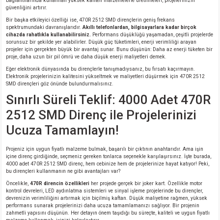
bağlantılarında kullanılan yüksek kaliteli malzemelerle üretilmeleri, projelerinizin
güvenliğini artırır.
Bir başka etkileyici özelliği ise, 470R 2512 SMD dirençlerin geniş frekans
spektrumundaki davranışlarıdır.
Akıllı telefonlardan, bilgisayarlara kadar birçok
cihazda rahatlıkla kullanabilirsiniz.
Performans düşüklüğü yaşamadan, çeşitli projelerde
sorunsuz bir şekilde yer alabilirler. Düşük güç tüketimleri, enerji verimliliği arayan
projeler için gerçekten büyük bir avantaj sunar. Bunu düşünün: Daha az enerji tüketen bir
proje, daha uzun bir pil ömrü ve daha düşük enerji maliyetleri demek.
Eğer elektronik dünyasında bu dirençlerle tanışmadıysanız, bu fırsatı kaçırmayın.
Elektronik projelerinizin kalitesini yükseltmek ve maliyetleri düşürmek için 470R 2512
SMD dirençleri göz önünde bulundurmalısınız.
Sınırlı Süreli Teklif: 4000 Adet 470R
2512 SMD Direnç ile Projelerinizi
Ucuza Tamamlayın!
Projeniz için uygun fiyatlı malzeme bulmak, başarılı bir çıktının anahtarıdır. Ama işin
içine direnç girdiğinde, seçmeniz gereken tonlarca seçenekle karşılaşırsınız. İşte burada,
4000 adet 470R 2512 SMD direnç, hem cebinize hem de projelerinize hayat katıyor! Peki,
bu dirençleri kullanmanın ne gibi avantajları var?
Öncelikle,
470R direncin özellikleri
her projede gerçek bir joker kart. Özellikle motor
kontrol devreleri, LED aydınlatma sistemleri ve sinyal işleme projelerinde bu dirençler,
devrenizin verimliliğini artırmak için biçilmiş kaftan. Düşük maliyetine rağmen, yüksek
performans sunarak projelerinizi daha ucuza tamamlamanızı sağlıyor. Bir projenin
zahmetli yapısını düşünün. Her detayın önem taşıdığı bu süreçte, kaliteli ve uygun fiyatlı