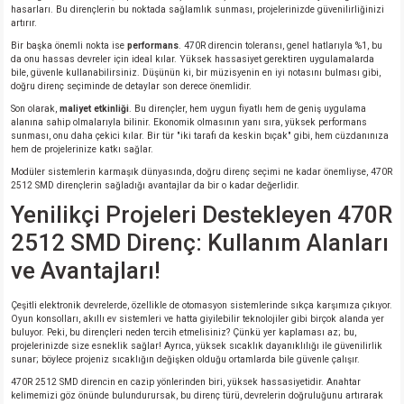
hasarları. Bu dirençlerin bu noktada sağlamlık sunması, projelerinizde güvenilirliğinizi
artırır.
Bir başka önemli nokta ise
performans
. 470R direncin toleransı, genel hatlarıyla %1, bu
da onu hassas devreler için ideal kılar. Yüksek hassasiyet gerektiren uygulamalarda
bile, güvenle kullanabilirsiniz. Düşünün ki, bir müzisyenin en iyi notasını bulması gibi,
doğru direnç seçiminde de detaylar son derece önemlidir.
Son olarak,
maliyet etkinliği
. Bu dirençler, hem uygun fiyatlı hem de geniş uygulama
alanına sahip olmalarıyla bilinir. Ekonomik olmasının yanı sıra, yüksek performans
sunması, onu daha çekici kılar. Bir tür "iki tarafı da keskin bıçak" gibi, hem cüzdanınıza
hem de projelerinize katkı sağlar.
Modüler sistemlerin karmaşık dünyasında, doğru direnç seçimi ne kadar önemliyse, 470R
2512 SMD dirençlerin sağladığı avantajlar da bir o kadar değerlidir.
Yenilikçi Projeleri Destekleyen 470R
2512 SMD Direnç: Kullanım Alanları
ve Avantajları!
Çeşitli elektronik devrelerde, özellikle de otomasyon sistemlerinde sıkça karşımıza çıkıyor.
Oyun konsolları, akıllı ev sistemleri ve hatta giyilebilir teknolojiler gibi birçok alanda yer
buluyor. Peki, bu dirençleri neden tercih etmelisiniz? Çünkü yer kaplaması az; bu,
projelerinizde size esneklik sağlar! Ayrıca, yüksek sıcaklık dayanıklılığı ile güvenilirlik
sunar; böylece projeniz sıcaklığın değişken olduğu ortamlarda bile güvenle çalışır.
470R 2512 SMD direncin en cazip yönlerinden biri, yüksek hassasiyetidir. Anahtar
kelimemizi göz önünde bulundurursak, bu direnç türü, devrelerin doğruluğunu artırarak