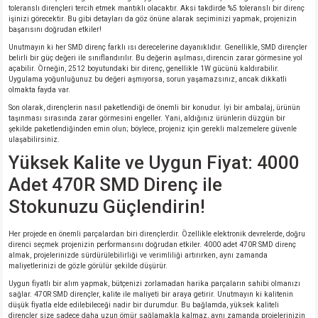
si
ansatör
 Kılıf
toleranslı dirençleri tercih etmek mantıklı olacaktır. Aksi takdirde %5 toleranslı bir direnç
işinizi görecektir. Bu gibi detayları da göz önüne alarak seçiminizi yapmak, projenizin
başarısını doğrudan etkiler!
si
a Tipi Kondansatör
 Kılıf
Unutmayın ki her SMD direnç farklı ısı derecelerine dayanıklıdır. Genellikle, SMD dirençler
belirli bir güç değeri ile sınıflandırılır. Bu değerin aşılması, direncin zarar görmesine yol
açabilir. Örneğin, 2512 boyutundaki bir direnç, genellikle 1W gücünü kaldırabilir.
risi
Tipi Kondansatör
 Kılıf
Uygulama yoğunluğunuz bu değeri aşmıyorsa, sorun yaşamazsınız, ancak dikkatli
olmakta fayda var.
Son olarak, dirençlerin nasıl paketlendiği de önemli bir konudur. İyi bir ambalaj, ürünün
si
nsatör
 Kılıf
taşınması sırasında zarar görmesini engeller. Yani, aldığınız ürünlerin düzgün bir
şekilde paketlendiğinden emin olun; böylece, projeniz için gerekli malzemelere güvenle
ulaşabilirsiniz.
si
r 1206 Kılıf
Kılıf
Yüksek Kalite ve Uygun Fiyat: 4000
si
 402 Kılıf
Kılıf
Adet 470R SMD Direnç ile
Stokunuzu Güçlendirin!
isi
 603 Kılıf
Kılıf
Her projede en önemli parçalardan biri dirençlerdir. Özellikle elektronik devrelerde, doğru
direnci seçmek projenizin performansını doğrudan etkiler. 4000 adet 470R SMD direnç
si
 805 Kılıf
5W
almak, projelerinizde sürdürülebilirliği ve verimliliği artırırken, aynı zamanda
maliyetlerinizi de gözle görülür şekilde düşürür.
isi
nsatör
W
Uygun fiyatlı bir alım yapmak, bütçenizi zorlamadan harika parçaların sahibi olmanızı
sağlar. 470R SMD dirençler, kalite ile maliyeti bir araya getirir. Unutmayın ki kalitenin
düşük fiyatla elde edilebileceği nadir bir durumdur. Bu bağlamda, yüksek kaliteli
dirençler size sadece daha uzun ömür sağlamakla kalmaz, aynı zamanda projelerinizin
si
atör
W