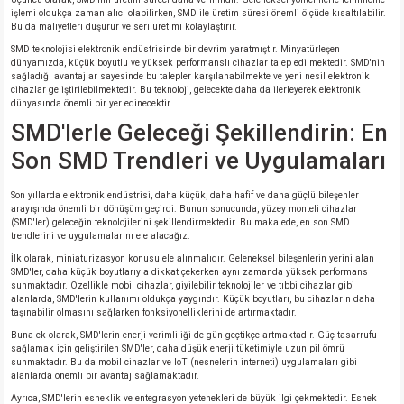
işlemi oldukça zaman alıcı olabilirken, SMD ile üretim süresi önemli ölçüde kısaltılabilir.
Bu da maliyetleri düşürür ve seri üretimi kolaylaştırır.
SMD teknolojisi elektronik endüstrisinde bir devrim yaratmıştır. Minyatürleşen
dünyamızda, küçük boyutlu ve yüksek performanslı cihazlar talep edilmektedir. SMD'nin
sağladığı avantajlar sayesinde bu talepler karşılanabilmekte ve yeni nesil elektronik
cihazlar geliştirilebilmektedir. Bu teknoloji, gelecekte daha da ilerleyerek elektronik
dünyasında önemli bir yer edinecektir.
SMD'lerle Geleceği Şekillendirin: En
Son SMD Trendleri ve Uygulamaları
Son yıllarda elektronik endüstrisi, daha küçük, daha hafif ve daha güçlü bileşenler
arayışında önemli bir dönüşüm geçirdi. Bunun sonucunda, yüzey monteli cihazlar
(SMD'ler) geleceğin teknolojilerini şekillendirmektedir. Bu makalede, en son SMD
trendlerini ve uygulamalarını ele alacağız.
İlk olarak, miniaturizasyon konusu ele alınmalıdır. Geleneksel bileşenlerin yerini alan
SMD'ler, daha küçük boyutlarıyla dikkat çekerken aynı zamanda yüksek performans
sunmaktadır. Özellikle mobil cihazlar, giyilebilir teknolojiler ve tıbbi cihazlar gibi
alanlarda, SMD'lerin kullanımı oldukça yaygındır. Küçük boyutları, bu cihazların daha
taşınabilir olmasını sağlarken fonksiyonelliklerini de artırmaktadır.
Buna ek olarak, SMD'lerin enerji verimliliği de gün geçtikçe artmaktadır. Güç tasarrufu
sağlamak için geliştirilen SMD'ler, daha düşük enerji tüketimiyle uzun pil ömrü
sunmaktadır. Bu da mobil cihazlar ve IoT (nesnelerin interneti) uygulamaları gibi
alanlarda önemli bir avantaj sağlamaktadır.
Ayrıca, SMD'lerin esneklik ve entegrasyon yetenekleri de büyük ilgi çekmektedir. Esnek