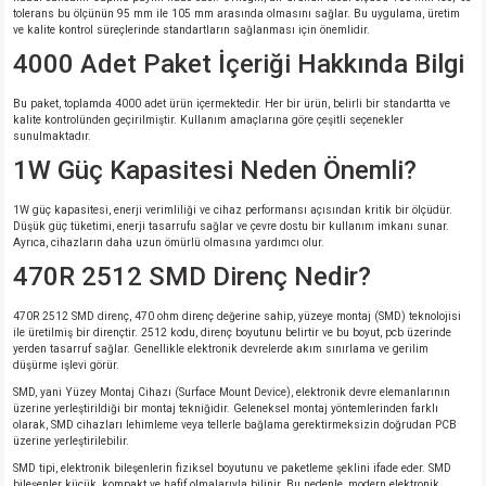
tolerans bu ölçünün 95 mm ile 105 mm arasında olmasını sağlar. Bu uygulama, üretim
ve kalite kontrol süreçlerinde standartların sağlanması için önemlidir.
4000 Adet Paket İçeriği Hakkında Bilgi
Bu paket, toplamda 4000 adet ürün içermektedir. Her bir ürün, belirli bir standartta ve
kalite kontrolünden geçirilmiştir. Kullanım amaçlarına göre çeşitli seçenekler
sunulmaktadır.
1W Güç Kapasitesi Neden Önemli?
1W güç kapasitesi, enerji verimliliği ve cihaz performansı açısından kritik bir ölçüdür.
Düşük güç tüketimi, enerji tasarrufu sağlar ve çevre dostu bir kullanım imkanı sunar.
Ayrıca, cihazların daha uzun ömürlü olmasına yardımcı olur.
470R 2512 SMD Direnç Nedir?
470R 2512 SMD direnç, 470 ohm direnç değerine sahip, yüzeye montaj (SMD) teknolojisi
ile üretilmiş bir dirençtir. 2512 kodu, direnç boyutunu belirtir ve bu boyut, pcb üzerinde
yerden tasarruf sağlar. Genellikle elektronik devrelerde akım sınırlama ve gerilim
düşürme işlevi görür.
SMD, yani Yüzey Montaj Cihazı (Surface Mount Device), elektronik devre elemanlarının
üzerine yerleştirildiği bir montaj tekniğidir. Geleneksel montaj yöntemlerinden farklı
olarak, SMD cihazları lehimleme veya tellerle bağlama gerektirmeksizin doğrudan PCB
üzerine yerleştirilebilir.
SMD tipi, elektronik bileşenlerin fiziksel boyutunu ve paketleme şeklini ifade eder. SMD
bileşenler küçük, kompakt ve hafif olmalarıyla bilinir. Bu nedenle, modern elektronik