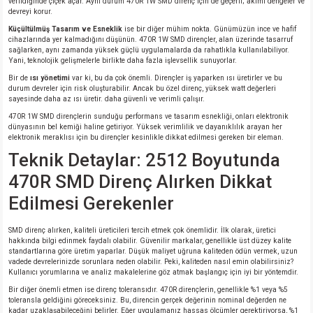
verildiğinde çiçek açar. Aynı durum 470R 1W SMD direnç için de geçerli; akımı dengeler ve
si
nsatörler
ç 25W
od
devreyi korur.
Küçültülmüş Tasarım ve Esneklik
ise bir diğer mühim nokta. Günümüzün ince ve hafif
cihazlarında yer kalmadığını düşünün. 470R 1W SMD dirençler, alan üzerinde tasarruf
ndansatör
ç 3W
ç
sağlarken, aynı zamanda yüksek güçlü uygulamalarda da rahatlıkla kullanılabiliyor.
Yani, teknolojik gelişmelerle birlikte daha fazla işlevsellik sunuyorlar.
ver
d Kondansatörler
ç 4W
Bir de
ısı yönetimi
var ki, bu da çok önemli. Dirençler iş yaparken ısı üretirler ve bu
durum devreler için risk oluşturabilir. Ancak bu özel direnç, yüksek watt değerleri
sayesinde daha az ısı üretir. daha güvenli ve verimli çalışır.
si
ansatör
ç 6W
470R 1W SMD dirençlerin sunduğu performans ve tasarım esnekliği, onları elektronik
dünyasının bel kemiği haline getiriyor. Yüksek verimlilik ve dayanıklılık arayan her
elektronik meraklısı için bu dirençler kesinlikle dikkat edilmesi gereken bir eleman.
si
Kondansatör
ç 7W
d
Teknik Detaylar: 2512 Boyutunda
470R SMD Direnç Alırken Dikkat
isi
ansatör
ç 8W
Edilmesi Gerekenler
si
ster AXİAL Kondansatör
ç 9W
SMD direnç alırken, kaliteli üreticileri tercih etmek çok önemlidir. İlk olarak, üretici
hakkında bilgi edinmek faydalı olabilir. Güvenilir markalar, genellikle üst düzey kalite
risi
ndansatörler
standartlarına göre üretim yaparlar. Düşük maliyet uğruna kaliteden ödün vermek, uzun
vadede devrelerinizde sorunlara neden olabilir. Peki, kaliteden nasıl emin olabilirsiniz?
Kullanıcı yorumlarına ve analiz makalelerine göz atmak başlangıç için iyi bir yöntemdir.
isi
atör
Bir diğer önemli etmen ise direnç toleransıdır. 470R dirençlerin, genellikle %1 veya %5
toleransla geldiğini göreceksiniz. Bu, direncin gerçek değerinin nominal değerden ne
kadar uzaklaşabileceğini belirler. Eğer uygulamanız hassas ölçümler gerektiriyorsa, %1