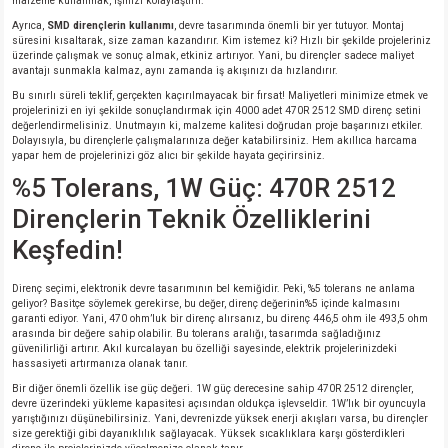
malzeme kullanmak, işinizi kolaylaştırır.
Ayrıca,
SMD dirençlerin kullanımı
, devre tasarımında önemli bir yer tutuyor. Montaj
süresini kısaltarak, size zaman kazandırır. Kim istemez ki? Hızlı bir şekilde projeleriniz
üzerinde çalışmak ve sonuç almak, etkiniz artırıyor. Yani, bu dirençler sadece maliyet
avantajı sunmakla kalmaz, aynı zamanda iş akışınızı da hızlandırır.
Bu sınırlı süreli teklif, gerçekten kaçırılmayacak bir fırsat! Maliyetleri minimize etmek ve
projelerinizi en iyi şekilde sonuçlandırmak için 4000 adet 470R 2512 SMD direnç setini
değerlendirmelisiniz. Unutmayın ki, malzeme kalitesi doğrudan proje başarınızı etkiler.
Dolayısıyla, bu dirençlerle çalışmalarınıza değer katabilirsiniz. Hem akıllıca harcama
yapar hem de projelerinizi göz alıcı bir şekilde hayata geçirirsiniz.
%5 Tolerans, 1W Güç: 470R 2512
Dirençlerin Teknik Özelliklerini
Keşfedin!
Direnç seçimi, elektronik devre tasarımının bel kemiğidir. Peki, %5 tolerans ne anlama
geliyor? Basitçe söylemek gerekirse, bu değer, direnç değerinin%5 içinde kalmasını
garanti ediyor. Yani, 470 ohm’luk bir direnç alırsanız, bu direnç 446,5 ohm ile 493,5 ohm
arasında bir değere sahip olabilir. Bu tolerans aralığı, tasarımda sağladığınız
güvenilirliği artırır. Akıl kurcalayan bu özelliği sayesinde, elektrik projelerinizdeki
hassasiyeti artırmanıza olanak tanır.
Bir diğer önemli özellik ise güç değeri. 1W güç derecesine sahip 470R 2512 dirençler,
devre üzerindeki yükleme kapasitesi açısından oldukça işlevseldir. 1W’lık bir oyuncuyla
yarıştığınızı düşünebilirsiniz. Yani, devrenizde yüksek enerji akışları varsa, bu dirençler
size gerektiği gibi dayanıklılık sağlayacak. Yüksek sıcaklıklara karşı gösterdikleri