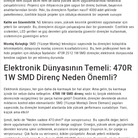
dirençle hem düşük akım hem de daha yüksek akım uygulamalarında rahatlıkla
çalışabilirsiniz. Projeniz için ihtiyacınıza göre uygun bir direnç bulmak, başarının
si
atör
Serisi
enç 3W
 603 Kılıf
anahtarlarından biridir. Peki, bu dirençlerin fiyatları nasıl? 4000 adet şeklinde
paketlenmesi, özellikle büyük projeler için oldukça ekonomik bir seçenek sunuyor.
si
satör
erisi
enç 4W
 603 Kılıf - 25 Adet
Kalite ve Güvenilirlik
: %5 tolerans oranı, yüksek kesinlik gerektiren uygulamalar için
yeterli bir seviyedir. Bu, dirençlerin düzgün çalışacağına dair bir güvencedir. Özellikle ses
sistemleri, LED şeritleri ve güç devreleri gibi alanlarda güvenilir dirençler kullanmak,
4 Serisi,27 Serisi,93 Serisi
atör
Serisi
enç 5W
 805 Kılıf
sisteminizin güvenliğini artırır.
Montaj Kolaylığı
: SMD (Yüzeye Montaj) teknolojisi sayesinde bu dirençleri kolaylıkla
lehimleyebilir, dolayısıyla montaj süresini kısaltabilirsiniz. Bu, hem profesyonel hem de
tör
 Serisi
ç 10W
 805 Kılıf - 25 Adet
hobi projeleri için oldukça faydalıdır. 470R 2512 1W SMD dirençler, elektronik dünyasında
kendine sağlam bir yer edinmiş durumda.
Elektronik Dünyasının Temeli: 470R
erisi
atör
erisi
ç 11W
d
1W SMD Direnç Neden Önemli?
isi
satör
ç 13W
Elektronik dünyası, her gün daha da karmaşık bir hal alıyor. Ama gelin, bu karmaşa
içinde bir nebze daha netleşelim.
470R 1W SMD direnç
nedir ki, birçok elektronik
isi
atör
ç 14W
devresinde vazgeçilmez bir parça haline geldi? Öncelikle, dirençler devrelerde akımın
miktarını kontrol eden elemanlardır. SMD (Yüzeye Montajlı Devre Elemanı) yapıları
sayesinde, bu dirençler kompakt alanlarda bile yüksek performans sunabiliyor. Yani,
i
satör
ç 15W
küçük ama etkili!
Şimdi, belki de "Neden sadece 470 ohm?" diye soruyorsunuz. Bu spesifik değer, belirli
devre uygulamaları için mükemmel bir denge sağlıyor. Örneğin, yüksek akım geçişlerinde
isi
atör
ç 17W
iyot
devreleri koruma işlevi üstlenerek, arızaların önüne geçiyor. Düşünün ki, bir çiçeğe su
veriyorsunuz. Çok fazla su verirseniz, kökler çürüyebilir. Ancak yeterli miktarda