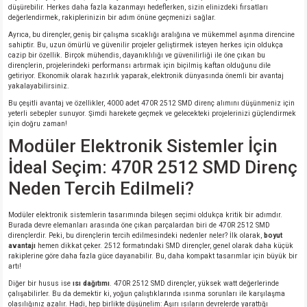
düşürebilir. Herkes daha fazla kazanmayı hedeflerken, sizin elinizdeki fırsatları
değerlendirmek, rakiplerinizin bir adım önüne geçmenizi sağlar.
Ayrıca, bu dirençler, geniş bir çalışma sıcaklığı aralığına ve mükemmel aşınma direncine
sahiptir. Bu, uzun ömürlü ve güvenilir projeler geliştirmek isteyen herkes için oldukça
cazip bir özellik. Birçok mühendis, dayanıklılığı ve güvenilirliği ile öne çıkan bu
dirençlerin, projelerindeki performansı artırmak için biçilmiş kaftan olduğunu dile
getiriyor. Ekonomik olarak hazırlık yaparak, elektronik dünyasında önemli bir avantaj
yakalayabilirsiniz.
Bu çeşitli avantaj ve özellikler, 4000 adet 470R 2512 SMD direnç alımını düşünmeniz için
yeterli sebepler sunuyor. Şimdi harekete geçmek ve gelecekteki projelerinizi güçlendirmek
için doğru zaman!
Modüler Elektronik Sistemler İçin
İdeal Seçim: 470R 2512 SMD Direnç
Neden Tercih Edilmeli?
Modüler elektronik sistemlerin tasarımında bileşen seçimi oldukça kritik bir adımdır.
Burada devre elemanları arasında öne çıkan parçalardan biri de 470R 2512 SMD
dirençlerdir. Peki, bu dirençlerin tercih edilmesindeki nedenler neler? İlk olarak,
boyut
avantajı
hemen dikkat çeker. 2512 formatındaki SMD dirençler, genel olarak daha küçük
rakiplerine göre daha fazla güce dayanabilir. Bu, daha kompakt tasarımlar için büyük bir
artı!
Diğer bir husus ise
ısı dağıtımı
. 470R 2512 SMD dirençler, yüksek watt değerlerinde
çalışabilirler. Bu da demektir ki, yoğun çalıştıklarında ısınma sorunları ile karşılaşma
olasılığınız azalır. Hadi, hep birlikte düşünelim: Aşırı ısıların devrelerde yarattığı