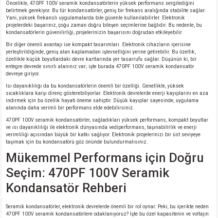
Öncelikle, 470PF 100V seramik kondansatörlerin yüksek performans sergilediğini
si
nsatörler
ç 25W
od
belirtmek gerekiyor. Bu tür kondansatörler, geniş bir frekans aralığında stabilite sağlar.
Yani, yüksek frekanslı uygulamalarda bile güvenle kullanılabilirler. Elektronik
projelerdeki başarınız, çoğu zaman doğru bileşen seçimlerine bağlıdır. Bu nedenle, bu
ndansatör
ç 3W
ç
kondansatörlerin güvenilirliği, projelerinizin başarısını doğrudan etkileyebilir.
Bir diğer önemli avantajı ise kompakt tasarımları. Elektronik cihazların içerisine
yerleştirildiğinde, geniş alan kaplamadan işlevselliğini yerine getirebilir. Bu özellik,
ver
d Kondansatörler
ç 4W
özellikle küçük boyutlardaki devre kartlarında yer tasarrufu sağlar. Düşünün ki, bir
entegre devrede sınırlı alanınız var; işte burada 470PF 100V seramik kondansatör
devreye giriyor.
si
ansatör
ç 6W
Isı dayanıklılığı da bu kondansatörlerin önemli bir özelliği. Genellikle, yüksek
sıcaklıklara karşı direnç gösterebiliyorlar. Elektronik devrelerde enerji kayıplarını en aza
indirmek için bu özellik hayati öneme sahiptir. Düşük kayıplar sayesinde, uygulama
si
Kondansatör
ç 7W
d
alanında daha verimli bir performans elde edebilirsiniz.
470PF 100V seramik kondansatörler, sağladıkları yüksek performans, kompakt boyutlar
isi
ansatör
ç 8W
ve ısı dayanıklılığı ile elektronik dünyasında vediperformans, taşınabilirlik ve enerji
verimliliği açısından büyük bir katkı sağlıyor. Elektronik projelerinizi bir üst seviyeye
taşımak için bu kondansatörü göz önünde bulundurmalısınız.
si
ster AXİAL Kondansatör
ç 9W
Mükemmel Performans için Doğru
Seçim: 470PF 100V Seramik
risi
ndansatörler
Kondansatör Rehberi
isi
atör
Seramik kondansatörler, elektronik devrelerde önemli bir rol oynar. Peki, bu içerikte neden
470PF 100V seramik kondansatörlere odaklanıyoruz? İşte bu özel kapasitenin ve voltajın