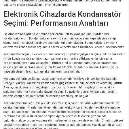
bulunurlar. Bu benzersiz bileşenler, elektrik enerjisinin etkin bir şekilde kullanılmasını
sağlar ve modern teknolojinin temelini oluşturur.
Elektronik Cihazlarda Kondansatör
Seçimi: Performansın Anahtarı
Elektronik cihazların tasarımında çok önemli bir rol oynayan unsurlardan biri,
kondansatörlerdir. Kondansatörler, elektrik enerjisini depolama kapasitesine sahip
elemanlardır ve birçok farklı uygulamada kullanılmaktadır. Bu makalede, elektronik
cihazlarda kondansatör seçiminin önemi ve performans üzerindeki etkileri incelenecektir.
Kondansatör seçimi, elektronik cihazların doğru şekilde çalışması için kritik bir faktördür.
İyi bir kondansatör seçimi, cihazın performansını artırabilirken, yanlış bir seçim
beklenmedik sorunlara yol açabilir. Birinci sınıf bir kondansatör, düşük empedansa,
yüksek gerilim toleransına ve iyi bir frekans tepkisine sahip olmalıdır. Ayrıca, uygun
kapasite değeri ile cihazın gereksinimlerini karşılamalıdır.
Kondansatörlerin performansı, cihazın işlevselliğini etkileyen birçok faktöre bağlıdır.
Örneğin, yüksek kaliteli bir kondansatör, güç kaybını minimize eder ve verimliliği artırır.
Ayrıca, düşük seride direnç değeri, güç dönüşüm verimliliğini iyileştirir ve sıcaklık
dalgalanmalarına karşı daha dayanıklı olur. Bu nedenle, doğru kondansatör seçimi,
cihazın enerji tüketimini optimize ederken stabiliteyi de sağlar.
Kondansatörlerin doğru bir şekilde seçilmesi için, tasarımcıların kullanım amacını ve
gereksinimlerini iyi anlaması önemlidir. İlgili elektrik parametrelerine dikkat etmek ve
doğru kapasite, gerilim toleransı ve seride direnç değerlerini seçmek, başarılı bir cihaz
performansı için kritik öneme sahiptir. Ayrıca, çevresel faktörleri göz önünde
bulundurmak ve uygun kondansatör malzemesini seçmek de önemlidir. Örneğin, yüksek
sıcaklık veya titreşim gibi zorlu çalışma koşullarında kullanılacaksa, dayanıklı ve uzun