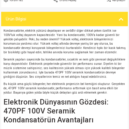
Yorum Yaz
Ürünü Paylaş
Karşılaştır
si
atör
Serisi
enç 3W
 603 Kılıf
Ürün Bilgisi
si
satör
erisi
enç 4W
 603 Kılıf - 25 Adet
Kondansatörler, elektrik yükünü depolayan ve serbBir diğer dikkat çeken özellik ise
4 Serisi,27 Serisi,93 Serisi
atör
Serisi
enç 5W
 805 Kılıf
100V’luk voltaj dayanım kapasitesidir. Yani bu kondansatör, 100V’a kadar güvenli bir
şekilde çalışabilir. Peki, bu neden önemli? Yüksek voltaj, elektronik bileşenlerinizi
korumanıza yardımcı olur. Yüksek voltaj altında devreye yanlış bir şey olursa, bu
tör
 Serisi
ç 10W
 805 Kılıf - 25 Adet
kondansatör devreyi koruyarak bileşenlerinizi kurtarabilir. Kendinizi tıpkı bir kask takmış
bir bisikletçi gibi hayal edin; tehlike anında koruma sağlamak her zaman elzemdir.
Seramik yapıları sayesinde bu kondansatörler, sıcaklık ve nem gibi çevresel değişikliklere
erisi
atör
erisi
ç 11W
d
karşı dayanıklıdır. Elektronik projelerinde güvenilir bir performans sunar. Diyelim ki bir
müzik sistemine sahipsiniz; ses kalitesinin yüksek olması için yüksek kaliteli bileşenler
kullanmak zorundasınız. İşte burada 470PF 100V seramik kondansatörün devreye
isi
satör
ç 13W
girdiğini düşünün. Ses sinyallerinin temiz ve net aktığını hayal edebilirsiniz.
Bu küçük ama güçlü bileşenler, her elektronik projenizin bel kemiğini oluşturur. Gerçekten
de, 470PF 100V seramik kondansatör, performansı arttırmak için basit ama etkili bir
isi
atör
ç 14W
yoldur. Başarıya giden yolda böyle küçük detayları göz ardı etmemek gerekir.
Elektronik Dünyasının Gözdesi:
i
satör
ç 15W
470PF 100V Seramik
Kondansatörün Avantajları
isi
atör
ç 17W
iyot