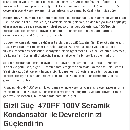
si
ansatör
 Kılıf
dikkat çekici yanlarıyla dolu bir yolculuğa çıkıyoruz. Öncelikle, “470PF” ifadesi, bu
kondansatörün 470 pikofarad değerinde bir kapasitansa sahip olduğunu belirtir. Eğer
devrelerinizde yüksek frekanslı sinyallerle çalışıyorsanız, bu özellik tam size göre!
si
a Tipi Kondansatör
 Kılıf
Neden 100V?
100 voltluk bir gerilim derecesi, bu kondansatörü sağlam ve güvenilir kılan
unsurlardan biridir. Hayal edin, bir otomobil yolda giderken, aniden bir yokuşla karşılaşır;
eğer arabanız bu engele dayanıklı değilse, sorunlar baş gösterir. İşte, 100V'luk bir
risi
Tipi Kondansatör
 Kılıf
kondansatör de benzer bir dayanıklılık sunar. Yüksek gerilim uygulamalarında,
devrelerinizin güvenliği için vazgeçilmezdir.
Bu özel kondansatörlerin bir diğer artısı da düşük ESR (Eşdeğer Seri Direnç) değerleridir.
si
nsatör
 Kılıf
Düşük ESR, daha verimli enerji transferi sağlar. Bu, özellikle ses uygulamaları gibi
yüksek performans gerektiren senaryolar için vazgeçilmezdir. Ses kalitesinin düşmemesi,
bir konserin mükemmelliği gibidir; her nota net ve temiz bir şekilde duyulmalıdır.
si
r 1206 Kılıf
Kılıf
Seramik kondansatörlerin bir avantajı da ısıya karşı dayanıklılıklarındadır. Yüksek
sıcaklıkta çalışırken, diğer tür kondansatörlere göre daha stabil kalma özellikleri vardır.
Yani, bir yaz gününde açık havada piknik yaparken, güneşin altında termosunuzun
si
 402 Kılıf
Kılıf
içindeki içeceğin sıcaklığını koruyabilmesi gibi! Bu da, elektronik devrelerinizi daha
güvenilir hale getirir.
isi
 603 Kılıf
Kılıf
Kısacası, 470PF 100V seramik kondansatörler, yüksek performans isteyen projeler için en
iyi seçim olabilir. Bu özel özellikleriyle, devrelerinizi geliştirmek ve daha güvenilir hale
getirmek istiyorsanız, bu kondansatör tam sizin için!
si
 805 Kılıf
5W
Gizli Güç: 470PF 100V Seramik
Kondansatör ile Devrelerinizi
isi
nsatör
W
Güçlendirin
si
atör
W