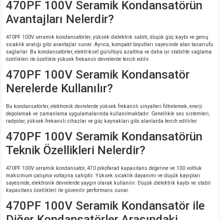
470PF 100V Seramik Kondansatörün
Avantajları Nelerdir?
470PF 100V seramik kondansatörler, yüksek dielektrik sabiti, düşük güç kaybı ve geniş
sıcaklık aralığı gibi avantajlar sunar. Ayrıca, kompakt boyutları sayesinde alan tasarrufu
sağlarlar. Bu kondansatörler, elektriksel gürültüyü azaltma ve daha iyi stabilite sağlama
özellikleri ile özellikle yüksek frekanslı devrelerde tercih edilir.
470PF 100V Seramik Kondansatör
Nerelerde Kullanılır?
Bu kondansatörler, elektronik devrelerde yüksek frekanslı sinyalleri filtrelemek, enerji
depolamak ve zamanlama uygulamalarında kullanılmaktadır. Genellikle ses sistemleri,
radyolar, yüksek frekanslı cihazlar ve güç kaynakları gibi alanlarda tercih edilirler.
470PF 100V Seramik Kondansatörün
Teknik Özellikleri Nelerdir?
470PF 100V seramik kondansatör, 470 pikofarad kapasitans değerine ve 100 voltluk
maksimum çalışma voltajına sahiptir. Yüksek sıcaklık dayanımı ve düşük kayıpları
sayesinde, elektronik devrelerde yaygın olarak kullanılır. Düşük dielektrik kaybı ve stabil
kapasitans özellikleri ile güvenilir performans sunar.
470PF 100V Seramik Kondansatör ile
Diğer Kondansatörler Arasındaki