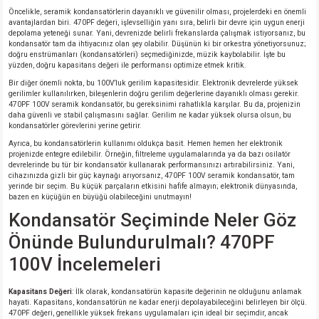
Öncelikle, seramik kondansatörlerin dayanıklı ve güvenilir olması, projelerdeki en önemli
avantajlardan biri. 470PF değeri, işlevselliğin yanı sıra, belirli bir devre için uygun enerji
depolama yeteneği sunar. Yani, devrenizde belirli frekanslarda çalışmak istiyorsanız, bu
isi
kondansatör tam da ihtiyacınız olan şey olabilir. Düşünün ki bir orkestra yönetiyorsunuz;
doğru enstrümanları (kondansatörleri) seçmediğinizde, müzik kaybolabilir. İşte bu
yüzden, doğru kapasitans değeri ile performansı optimize etmek kritik.
si
Bir diğer önemli nokta, bu 100V’luk gerilim kapasitesidir. Elektronik devrelerde yüksek
gerilimler kullanılırken, bileşenlerin doğru gerilim değerlerine dayanıklı olması gerekir.
isi
470PF 100V seramik kondansatör, bu gereksinimi rahatlıkla karşılar. Bu da, projenizin
daha güvenli ve stabil çalışmasını sağlar. Gerilim ne kadar yüksek olursa olsun, bu
kondansatörler görevlerini yerine getirir.
isi
Ayrıca, bu kondansatörlerin kullanımı oldukça basit. Hemen hemen her elektronik
projenizde entegre edilebilir. Örneğin, filtreleme uygulamalarında ya da bazı osilatör
devrelerinde bu tür bir kondansatör kullanarak performansınızı artırabilirsiniz. Yani,
risi
cihazınızda gizli bir güç kaynağı arıyorsanız, 470PF 100V seramik kondansatör, tam
yerinde bir seçim. Bu küçük parçaların etkisini hafife almayın; elektronik dünyasında,
bazen en küçüğün en büyüğü olabileceğini unutmayın!
risi
Kondansatör Seçiminde Neler Göz
Önünde Bulundurulmalı? 470PF
si
100V İncelemeleri
si
Kapasitans Değeri
: İlk olarak, kondansatörün kapasite değerinin ne olduğunu anlamak
hayati. Kapasitans, kondansatörün ne kadar enerji depolayabileceğini belirleyen bir ölçü.
risi
470PF değeri, genellikle yüksek frekans uygulamaları için ideal bir seçimdir, ancak