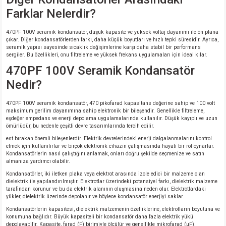
Farklar Nelerdir?
470PF 100V seramik kondansatör, düşük kapasite ve yüksek voltaj dayanımı ile ön plana
çıkar. Diğer kondansatörlerden farkı, daha küçük boyutları ve hızlı tepki süresidir. Ayrıca,
seramik yapısı sayesinde sıcaklık değişimlerine karşı daha stabil bir performans
sergiler. Bu özellikleri, onu filtreleme ve yüksek frekans uygulamaları için ideal kılar.
470PF 100V Seramik Kondansatör
Nedir?
470PF 100V seramik kondansatör, 470 pikofarad kapasitans değerine sahip ve 100 volt
maksimum gerilim dayanımına sahip elektronik bir bileşendir. Genellikle filtreleme,
eşdeğer empedans ve enerji depolama uygulamalarında kullanılır. Düşük kayıplı ve uzun
ömürlüdür, bu nedenle çeşitli devre tasarımlarında tercih edilir.
est bırakan önemli bileşenlerdir. Elektrik devrelerindeki enerji dalgalanmalarını kontrol
etmek için kullanılırlar ve birçok elektronik cihazın çalışmasında hayati bir rol oynarlar.
Kondansatörlerin nasıl çalıştığını anlamak, onları doğru şekilde seçmenize ve satın
almanıza yardımcı olabilir.
Kondansatörler, iki iletken plaka veya elektrot arasında izole edici bir malzeme olan
dielektrik ile yapılandırılmıştır. Elektrotlar üzerindeki potansiyel farkı, dielektrik malzeme
tarafından korunur ve bu da elektrik alanının oluşmasına neden olur. Elektrotlardaki
yükler, dielektrik üzerinde depolanır ve böylece kondansatör enerjiyi saklar.
Kondansatörlerin kapasitesi, dielektrik malzemenin özelliklerine, elektrotların boyutuna ve
konumuna bağlıdır. Büyük kapasiteli bir kondansatör daha fazla elektrik yükü
depolayabilir. Kapasite, farad (F) birimiyle ölçülür ve genellikle mikrofarad (μF),