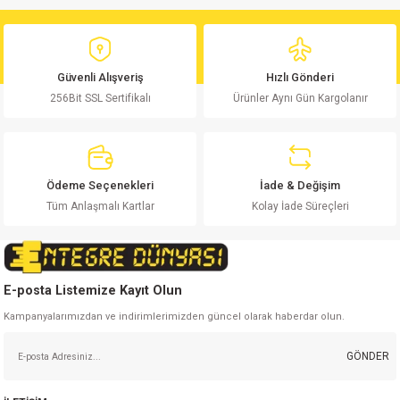
Bu ürünün fiyat bilgisi, resim, ürün açıklamalarında ve diğer konularda
yetersiz gördüğünüz noktaları öneri formunu kullanarak tarafımıza
Yorum Yaz
iletebilirsiniz.
Görüş ve önerileriniz için teşekkür ederiz.
Güvenli Alışveriş
Hızlı Gönderi
256Bit SSL Sertifikalı
Ürünler Aynı Gün Kargolanır
Ürün resmi kalitesiz, bozuk veya görüntülenemiyor.
Ürün açıklamasında eksik bilgiler bulunuyor.
Ürün bilgilerinde hatalar bulunuyor.
Ürün fiyatı diğer sitelerden daha pahalı.
Ödeme Seçenekleri
İade & Değişim
Bu ürüne benzer farklı alternatifler olmalı.
Tüm Anlaşmalı Kartlar
Kolay İade Süreçleri
E-posta Listemize Kayıt Olun
Kampanyalarımızdan ve indirimlerimizden güncel olarak haberdar olun.
Gönder
GÖNDER