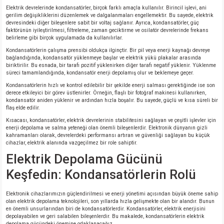
Elektrik devrelerinde kondansatörler, birçok farklı amaçla kullanılır. Birincil işlevi, ani
gerilim değişikliklerini düzenlemek ve dalgalanmaları engellemektir. Bu sayede, elektrik
devresindeki diğer bileşenlere sabit bir voltaj sağlanır. Ayrıca, kondansatörler, güç
faktörünün iyileştirilmesi, filtreleme, zaman geciktirme ve osilatör devrelerinde frekans
belirleme gibi birçok uygulamada da kullanılırlar.
Kondansatörlerin çalışma prensibi oldukça ilginçtir. Bir pil veya enerji kaynağı devreye
bağlandığında, kondansatör yüklenmeye başlar ve elektrik yükü plakalar arasında
biriktirilir. Bu esnada, bir tarafı pozitif yüklenirken diğer tarafı negatif yüklenir. Yüklenme
süreci tamamlandığında, kondansatör enerji depolamış olur ve beklemeye geçer.
Kondansatörlerin hızlı ve kontrol edilebilir bir şekilde enerji salması gerektiğinde ise son
derece etkileyici bir görev üstlenirler. Örneğin, flaşlı bir fotoğraf makinesi kullanırken,
kondansatör aniden yüklenir ve ardından hızla boşalır. Bu sayede, güçlü ve kısa süreli bir
flaş elde edilir.
Kısacası, kondansatörler, elektrik devrelerinin stabilitesini sağlayan ve çeşitli işlevler için
enerji depolama ve salma yeteneği olan önemli bileşenlerdir. Elektronik dünyanın gizli
kahramanları olarak, devrelerdeki performansı artıran ve güvenliği sağlayan bu küçük
cihazlar, elektrik alanında vazgeçilmez bir role sahiptir.
Elektrik Depolama Gücünü
Keşfedin: Kondansatörlerin Rolü
Elektronik cihazlarımızın güçlendirilmesi ve enerji yönetimi açısından büyük öneme sahip
olan elektrik depolama teknolojileri, son yıllarda hızla gelişmekte olan bir alandır. Bunun
en önemli unsurlarından biri de kondansatörlerdir. Kondansatörler, elektrik enerjisini
depolayabilen ve geri salabilen bileşenlerdir. Bu makalede, kondansatörlerin elektrik
depolama gücündeki önemine odaklanacağız.