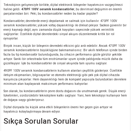
Teknolojinin gelişmesiyle birlikte, dijital elektronik bileşenler hayatımızın vazgeçilmezi
haline geldi.
470PF 100V seramik kondansatörler
, bu devrimsel değişimin en önemli
parçalarından biri. Peki, bu kondansatörler neden bu kadar popüler?
Kondansatörler, devrelerde enerji depolamak ve salmak için kullanılır. 470PF 100V
seramik kondansatörler, yüksek voltaj dayanıklılığı ile dikkat çekiyor. Sadece güvenilir bir
enerji kaynağı değil, aynı zamanda düşük kayıpları sayesinde yüksek verimlilik
sağlıyorlar. Özellikle dijital devrelerdeki sinyal akışını düzenlemede kritik bir rol
oynuyorlar.
Birçok insan, küçük bir bileşenin devredeki etkisini göz ardı edebilir. Ancak 470PF 100V
seramik kondansatörlerin büyüklüğüne bakmamalısınız. Bir akıllı telefonun içinde birden
fazla bu tip kondansatör bulunduğunda, bu cihazın performansı gözle görülür şekilde
artıyor. Sanki bir orkestrada tüm enstrümanlar uyum içinde çaldığında müzik daha da
güzelleşiyor. İşte bu kondansatörler de sinyal akışında tam uyumu sağlıyor.
490PF 100V seramik kondansatörlerin kullanım alanları çeşitlilik gösteriyor. Özellikle
iletişim ekipmanları, bilgisayarlar ve otomotiv elektroniği gibi pek çok dijital cihazda
karşımıza çıkıyorlar. Hem dayanıklılığı hem de kompakt yapısıyla bulundukları devrelere
minimum alan kaplayarak maksimum performans katıyorlar.
Son olarak, bu kondansatörlerin çevre dostu doğasını da unutmamak gerek. Düşük enerji
tüketimleri, sürdürülebilir teknolojilere katkı sağlıyor. Yani, hem teknolojiyi kullanıyor hem
de doğaya saygı gösteriyoruz.
Dijital dünyada bu küçük ama etkili bileşenlerin önemi her geçen gün artıyor ve
hayatımızı kolaylaştırmaya devam ediyor.
Sıkça Sorulan Sorular