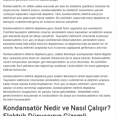
Kondansatörler, iki iletken plaka arasında yer alan bir dielektrik (yalıtkan) malzeme ile
oluşturulurlar. Elektrik enerjisi, kondansatördeki bu dielektrik malzemenin yüksek
izolasyon kapasitesi sayesinde depolanır. Yani, kondansatörler, elektrik enerjisini
elektriksel alan potansiyeli olarak tutabilir. Bu özellikleri sayesinde enerji depolama ve
dönüşüm sistemlerinde geniş bir kullanım alanına sahiptirler.
Kondansatörlerin elektrik depolama gücü, birçok farklı uygulama için avantajlıdır.
Özellikle taşınabilir elektronik cihazlar, yenilenebilir enerji kaynakları ve elektrikli araçlar
gibi alanlarda büyük bir etkiye sahiptirler. Taşınabilir elektronik cihazlarda kullanılan
kondansatörler, hızlı şarj ve deşarj özellikleriyle dikkat çekerken, yenilenebilir enerji
kaynaklarından elde edilen enerjinin depolanması ve dağıtılmasında da önemli bir rol
oynarlar. Ayrıca, elektrikli araçlarda hızlı hızlanma sağlayarak performansı artırırlar.
Kondansatörlerin elektrik depolama gücü, sadece teknolojik avantajlardan ibaret değildir.
Aynı zamanda çevre dostu bir seçenek olmalarıyla da ön plana çıkarlar. Kondansatörler,
zararlı kimyasallar içermeyen, geri dönüştürülebilir ve uzun ömürlüdür. Bu özellikleri
sayesinde, fosil yakıtlara olan bağımlılığı azaltarak sürdürülebilir bir enerji geleceğine
katkıda bulunurlar.
kondansatörlerin elektrik depolama gücü modern teknolojinin temel taşlarından biridir.
Taşınabilir elektronik cihazlardan yenilenebilir enerji sistemlerine ve elektrikli araçlara
kadar birçok alanda kullanılmaktadırlar. Hızlı şarj ve deşarj özellikleri, çevre dostu
yapıları ve enerji verimliliği sağlamaları, kondansatörleri elektrik depolama
teknolojilerinin vazgeçilmez bir parçası haline getirmektedir. Gelecekteki enerji
gereksinimlerini karşılamak ve sürdürülebilir bir dünya için kondansatörlerin rolü daha
da önem kazanacaktır.
Kondansatör Nedir ve Nasıl Çalışır?