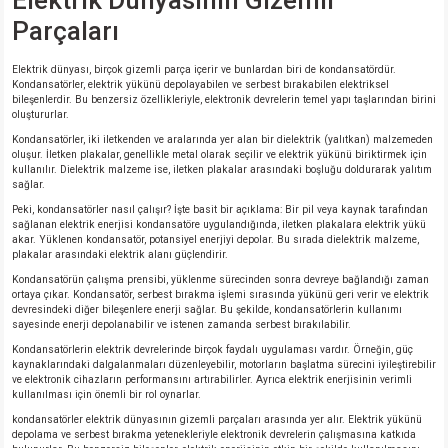
Elektrik Dünyasının Gizemli
Parçaları
Elektrik dünyası, birçok gizemli parça içerir ve bunlardan biri de kondansatördür.
Kondansatörler, elektrik yükünü depolayabilen ve serbest bırakabilen elektriksel
bileşenlerdir. Bu benzersiz özellikleriyle, elektronik devrelerin temel yapı taşlarından birini
oluştururlar.
Kondansatörler, iki iletkenden ve aralarında yer alan bir dielektrik (yalıtkan) malzemeden
oluşur. İletken plakalar, genellikle metal olarak seçilir ve elektrik yükünü biriktirmek için
kullanılır. Dielektrik malzeme ise, iletken plakalar arasındaki boşluğu doldurarak yalıtım
sağlar.
Peki, kondansatörler nasıl çalışır? İşte basit bir açıklama: Bir pil veya kaynak tarafından
sağlanan elektrik enerjisi kondansatöre uygulandığında, iletken plakalara elektrik yükü
akar. Yüklenen kondansatör, potansiyel enerjiyi depolar. Bu sırada dielektrik malzeme,
plakalar arasındaki elektrik alanı güçlendirir.
Kondansatörün çalışma prensibi, yüklenme sürecinden sonra devreye bağlandığı zaman
ortaya çıkar. Kondansatör, serbest bırakma işlemi sırasında yükünü geri verir ve elektrik
devresindeki diğer bileşenlere enerji sağlar. Bu şekilde, kondansatörlerin kullanımı
sayesinde enerji depolanabilir ve istenen zamanda serbest bırakılabilir.
Kondansatörlerin elektrik devrelerinde birçok faydalı uygulaması vardır. Örneğin, güç
kaynaklarındaki dalgalanmaları düzenleyebilir, motorların başlatma sürecini iyileştirebilir
ve elektronik cihazların performansını artırabilirler. Ayrıca elektrik enerjisinin verimli
kullanılması için önemli bir rol oynarlar.
kondansatörler elektrik dünyasının gizemli parçaları arasında yer alır. Elektrik yükünü
depolama ve serbest bırakma yetenekleriyle elektronik devrelerin çalışmasına katkıda