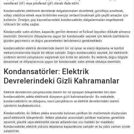
nanofarad (nF) veya pikofarad (pF) olarak ifade edilir.
Kondansatörler, elektronik devrelerde dalgalanmaları düzeltmek, gürültüyü azaltmak,
voltajı stabilize etmek veya biriktirilen enerjiyi serbest bırakmak gibi çeşitli amaçlar için
kullanılır. Örneğin, güç kaynaklarındaki kondansatörler, dalgalanmaları engelleyerek
istikrarlı bir voltaj sağlar.
Kondansatör satın alırken, kapasite, gerilim derecesi ve fiziksel boyutları dikkate almanız
önemlidir. Devrenizin ihtiyaçlarına uygun bir kondansatör seçmek için teknik özelliklerini
gözden geçirmeniz ve doğru parametreleri belirlemeniz gerekmektedir.
kondansatörler elektrik devrelerinde önemli bir rol oynar ve enerji depolama ve kontrol
mekanizmalarında büyük bir etkiye sahiptir. Doğru kondansatörü seçmek, bir elektronik
sistemin verimli çalışmasını sağlamak için kritik bir adımdır. Bu nedenle, doğru bilgiyle
donanmak ve ihtiyaçlarınıza uygun bir kondansatör satın almak oldukça önemlidir.
Kondansatörler: Elektrik
Devrelerindeki Gizli Kahramanlar
Elektrik devrelerinin çalışmasında önemli bir rol oynayan bileşenlerden biri olan
kondansatörler, adeta elektronik dünyanın gizli kahramanlarıdır. Bu makalede,
kondansatörlerin ne olduğunu, nasıl çalıştıklarını ve elektrik devrelerindeki önemli
işlevlerini keşfedeceksiniz.
Kondansatörler, iki iletken plaka arasında bulunan yalıtkan bir malzemeyle oluşturulan
pasif elektronik bileşenlerdir. İletken plakalar arasındaki yalıtkan malzeme, genellikle
seramik, plastik veya elektrolitik olarak adlandırılan sıvı haldeki bir maddedir.
Kondansatörler, elektrik yükünü depolama kapasitesine sahiptir ve bu yükü zaman içinde
salabilirler.