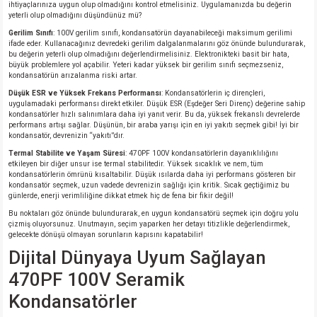
ihtiyaçlarınıza uygun olup olmadığını kontrol etmelisiniz. Uygulamanızda bu değerin
yeterli olup olmadığını düşündünüz mü?
isi
Gerilim Sınıfı
: 100V gerilim sınıfı, kondansatörün dayanabileceği maksimum gerilimi
ifade eder. Kullanacağınız devredeki gerilim dalgalanmalarını göz önünde bulundurarak,
bu değerin yeterli olup olmadığını değerlendirmelisiniz. Elektronikteki basit bir hata,
erisi
büyük problemlere yol açabilir. Yeteri kadar yüksek bir gerilim sınıfı seçmezseniz,
kondansatörün arızalanma riski artar.
Düşük ESR ve Yüksek Frekans Performansı
: Kondansatörlerin iç dirençleri,
releri
uygulamadaki performansı direkt etkiler. Düşük ESR (Eşdeğer Seri Direnç) değerine sahip
kondansatörler hızlı salınımlara daha iyi yanıt verir. Bu da, yüksek frekanslı devrelerde
performans artışı sağlar. Düşünün, bir araba yarışı için en iyi yakıtı seçmek gibi! İyi bir
P MARKA)
kondansatör, devrenizin “yakıtı”dır.
Termal Stabilite ve Yaşam Süresi
: 470PF 100V kondansatörlerin dayanıklılığını
etkileyen bir diğer unsur ise termal stabilitedir. Yüksek sıcaklık ve nem, tüm
kondansatörlerin ömrünü kısaltabilir. Düşük ısılarda daha iyi performans gösteren bir
kondansatör seçmek, uzun vadede devrenizin sağlığı için kritik. Sıcak geçtiğimiz bu
günlerde, enerji verimliliğine dikkat etmek hiç de fena bir fikir değil!
Bu noktaları göz önünde bulundurarak, en uygun kondansatörü seçmek için doğru yolu
çizmiş oluyorsunuz. Unutmayın, seçim yaparken her detayı titizlikle değerlendirmek,
gelecekte dönüşü olmayan sorunların kapısını kapatabilir!
Dijital Dünyaya Uyum Sağlayan
470PF 100V Seramik
Kondansatörler