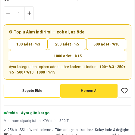
md
risi
Klemens 180C
nsatör
erisi
renç %5 2W
Kılıf
risi
Klemens 90C
atör
risi
enç 1/8w
Kılıf
⚙️ Toplu Alım İndirimi — çok al, az öde
i
satör
risi
enç %1 1/2W
k kapasitör
100 adet · %3
250 adet · %5
500 adet · %10
si
atör
risi
enç %1 1/4W
1000 adet · %15
Aynı kategoriden toplam adede göre kademeli indirim:
100+ %3 · 250+
si
tör
risi
renç 1/2W
ad
iyot
%5 · 500+ %10 · 1000+ %15
si
atör
Serisi
renç 10W
Sepete Ekle
Hemen Al
isi
satör
Serisi
enç 1W
r 1206 Kılıf
 Serisi,45 Serisi
atör
Serisi
renç 20W
 1206 Kılıf - 25 Adet
iyot
Stokta · Aynı gün kargo
Minimum sipariş tutarı: KDV dahil 500 TL
risi
tör
isi
enç 2W
 402 Kılıf
✓ 256-bit SSL güvenli ödeme
✓ Tüm anlaşmalı kartlar
✓ Kolay iade & değişim