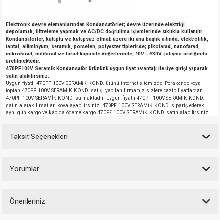
Elektronik devre elemanlarından Kondansatörler; devre üzerinde elektriği
depolamak, filtreleme yapmak ve AC/DC doğrultma işlemlerinde sıklıkla kullanılır.
Kondansatörler, kutuplu ve kutupsuz olmak üzere iki ana başlık altında; elektrolitik,
tantal, alüminyum, seramik, porselen, polyester tiplerinde; pikofarad, nanofarad,
mikrofarad, milifarad ve farad kapasite değerlerinde, 10V - 630V çalışma aralığında
üretilmektedir.
470PF100V Seramik Kondansatör ürününü uygun fiyat avantajı ile üye girişi yaparak
satın alabilirsiniz.
Uygun fiyatlı 470PF 100V SERAMİK KOND. ürünü internet sitemizde! Perakende veya
toptan 470PF 100V SERAMİK KOND. satışı yapılan firmamız sizlere cazip fiyatlardan
470PF 100V SERAMİK KOND. satmaktadır. Uygun fiyatlı 470PF 100V SERAMİK KOND.
satın alarak fırsatları kovalayabilirsiniz. 470PF 100V SERAMİK KOND. sipariş ederek
aynı gün kargo ve kapıda ödeme kargo 470PF 100V SERAMİK KOND. satın alabilirsiniz.
Taksit Seçenekleri
Yorumlar
Önerileriniz
Bu ürüne ilk yorumu siz yapın!