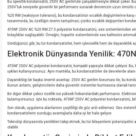
Bu spesifik kondansatör, 250V AC gerilimde çalışabilmesiyle dikkat çeker. Bu, on
250V'luk seviyede güvenilir bir performans sunarak devrenizin uzun ömürlü 
%20 RM (reaksiyon toleransı), bu kondansatörün sıcaklık değişimlerine karşı gö
tasarımında, bu özelliğin önemi tartışılmaz; çünkü sıcaklık değişimleri kondan
470NF 250V AC %20 RM:27.5 polyester kondansatörü, ses sistemlerinden enerji d
kolaylıklar sağlayabilir. Örneğin, hoparlör sistemlerinde ses kalitesini artırmak
Gördüğünüz gibi, bu tür kondansatörler, hem işlevsellik hem de dayanıklılık a
Elektronik Dünyasında Yenilik: 470
470NF 250V AC polyester kondansatör, kompakt yapısıyla dikkat çekiyor. Bu, tas
ışıkları kullanıyorsunuz. Aynı mantıkla, bu kondansatörler de devrelerde alanı
Dayanıklılığı bir başka önemli avantajı. 250V AC gerilim koruması ile, bu konda
Bunun anlamı, geliştiricilerin daha güvenilir sistemler kurmasına olanak tanım
Bir diğer dikkat çekici özellik ise yüksek frekanslardaki performansı. Elektron
bulamıyorsunuz. İşte bu noktada, 470NF 250V AC polyester kondansatörü, bilgi alış
Son olarak, uygulama alanlarının çeşitliliği de göz ardı edilemez. Ses siste
kondansatörlerin sunduğu avantajlarla daha iyi bir hale geliyor.
Teknoloji dünyasında yenilikleri takip etmek, bu tür bileşenlerin potansiyel
olabilir.