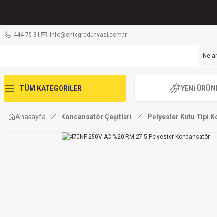
444 75 31
info@entegredunyasi.com.tr
TÜM KATEGORİLER
YENİ ÜRÜN
Anasayfa
Kondansatör Çeşitleri
Polyester Kutu Tipi 