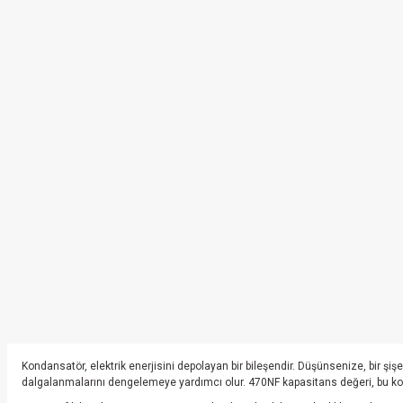
Kondansatör, elektrik enerjisini depolayan bir bileşendir. Düşünsenize, bir ş
dalgalanmalarını dengelemeye yardımcı olur. 470NF kapasitans değeri, bu kon