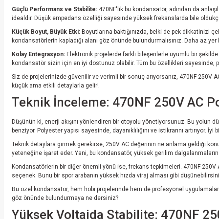
Güçlü Performans ve Stabilite:
470NF'lik bu kondansatör, adından da anlaşılac
idealdir. Düşük empedans özelliği sayesinde yüksek frekanslarda bile oldukça 
Küçük Boyut, Büyük Etki:
Boyutlarına baktığınızda, belki de pek dikkatinizi ç
kondansatörlerin kapladığı alanı göz önünde bulundurmalısınız. Daha az yer ka
Kolay Entegrasyon:
Elektronik projelerde farklı bileşenlerle uyumlu bir şeki
kondansatör sizin için en iyi dostunuz olabilir. Tüm bu özellikleri sayesinde, pro
Siz de projelerinizde güvenilir ve verimli bir sonuç arıyorsanız, 470NF 250V
küçük ama etkili detaylarla gelir!
Teknik İnceleme: 470NF 250V AC P
Düşünün ki, enerji akışını yönlendiren bir otoyolu yönetiyorsunuz. Bu yolun 
benziyor. Polyester yapısı sayesinde, dayanıklılığını ve istikrarını artırıyor. İ
Teknik detaylara girmek gerekirse, 250V AC değerinin ne anlama geldiği konu
yeteneğine işaret eder. Yani, bu kondansatör, yüksek gerilim dalgalanmalarına
Kondansatörlerin bir diğer önemli yönü ise, frekans tepkimeleri. 470NF 250V AC
seçenek. Bunu bir spor arabanın yüksek hızda viraj alması gibi düşünebilirsiniz
Bu özel kondansatör, hem hobi projelerinde hem de profesyonel uygulamalarda k
göz önünde bulundurmaya ne dersiniz?
Yüksek Voltajda Stabilite: 470NF 25