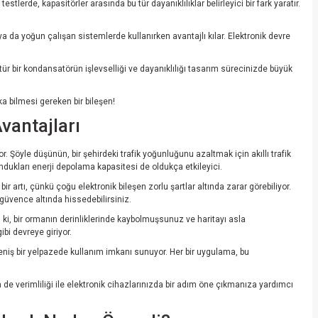
lerde, kapasitörler arasında bu tür dayanıklılıklar belirleyici bir fark yaratır.
a da yoğun çalışan sistemlerde kullanırken avantajlı kılar. Elektronik devre
ür bir kondansatörün işlevselliği ve dayanıklılığı tasarım sürecinizde büyük
a bilmesi gereken bir bileşen!
vantajları
 Şöyle düşünün, bir şehirdeki trafik yoğunluğunu azaltmak için akıllı trafik
ndukları enerji depolama kapasitesi de oldukça etkileyici.
 artı, çünkü çoğu elektronik bileşen zorlu şartlar altında zarar görebiliyor.
 güvence altında hissedebilirsiniz.
n ki, bir ormanın derinliklerinde kaybolmuşsunuz ve haritayı asla
ibi devreye giriyor.
eniş bir yelpazede kullanım imkanı sunuyor. Her bir uygulama, bu
e verimliliği ile elektronik cihazlarınızda bir adım öne çıkmanıza yardımcı