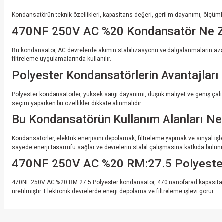
Kondansatörün teknik özellikleri, kapasitans değeri, gerilim dayanımı, ölçümleri
470NF 250V AC %20 Kondansatör Ne Za
Bu kondansatör, AC devrelerde akımın stabilizasyonu ve dalgalanmaların azalt
filtreleme uygulamalarında kullanılır.
Polyester Kondansatörlerin Avantajları 
Polyester kondansatörler, yüksek sargı dayanımı, düşük maliyet ve geniş çalışm
seçim yaparken bu özellikler dikkate alınmalıdır.
Bu Kondansatörün Kullanım Alanları Nel
Kondansatörler, elektrik enerjisini depolamak, filtreleme yapmak ve sinyal iş
sayede enerji tasarrufu sağlar ve devrelerin stabil çalışmasına katkıda bulunu
470NF 250V AC %20 RM:27.5 Polyeste
470NF 250V AC %20 RM:27.5 Polyester kondansatör, 470 nanofarad kapasitans d
üretilmiştir. Elektronik devrelerde enerji depolama ve filtreleme işlevi görür.
Bu ürünün fiyat bilgisi, resim, ürün açıklamalarında ve diğer konularda yete