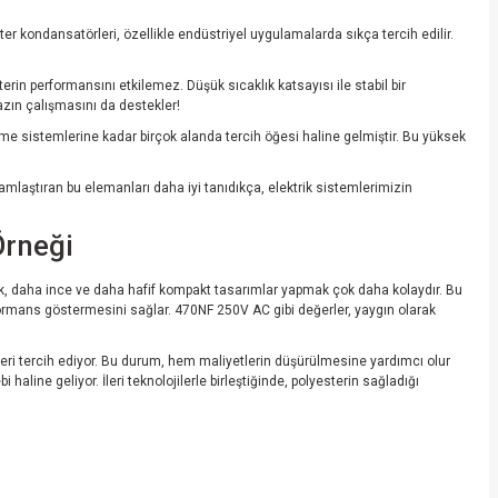
er kondansatörleri, özellikle endüstriyel uygulamalarda sıkça tercih edilir.
esterin performansını etkilemez. Düşük sıcaklık katsayısı ile stabil bir
azın çalışmasını da destekler!
eme sistemlerine kadar birçok alanda tercih öğesi haline gelmiştir. Bu yüksek
laştıran bu elemanları daha iyi tanıdıkça, elektrik sistemlerimizin
Örneği
tmak, daha ince ve daha hafif kompakt tasarımlar yapmak çok daha kolaydır. Bu
rformans göstermesini sağlar. 470NF 250V AC gibi değerler, yaygın olarak
steri tercih ediyor. Bu durum, hem maliyetlerin düşürülmesine yardımcı olur
line geliyor. İleri teknolojilerle birleştiğinde, polyesterin sağladığı