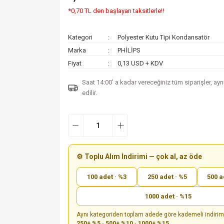
*0,70 TL den başlayan taksitlerle!!
Kategori
Polyester Kutu Tipi Kondansatör
Marka
PHİLİPS
Fiyat
0,13 USD + KDV
Saat 14:00’ a kadar vereceğiniz tüm siparişler, ay
edilir.
⚙️ Toplu Alım İndirimi — çok al, az öde
100 adet · %3
250 adet · %5
500 a
1000 adet · %15
Aynı kategoriden toplam adede göre kademeli indiri
250+ %5 · 500+ %10 · 1000+ %15