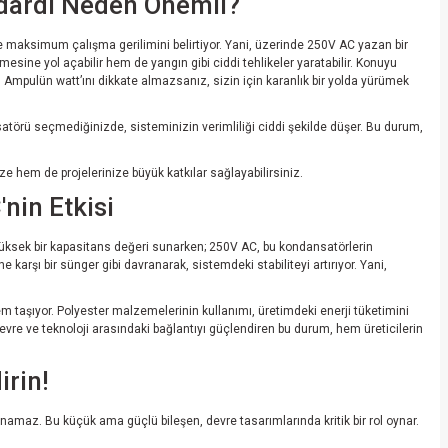
dardı Neden Önemli?
ise maksimum çalışma gerilimini belirtiyor. Yani, üzerinde 250V AC yazan bir
esine yol açabilir hem de yangın gibi ciddi tehlikeler yaratabilir. Konuyu
z. Ampulün watt’ını dikkate almazsanız, sizin için karanlık bir yolda yürümek
atörü seçmediğinizde, sisteminizin verimliliği ciddi şekilde düşer. Bu durum,
ze hem de projelerinize büyük katkılar sağlayabilirsiniz.
nin Etkisi
 yüksek bir kapasitans değeri sunarken; 250V AC, bu kondansatörlerin
karşı bir sünger gibi davranarak, sistemdeki stabiliteyi artırıyor. Yani,
em taşıyor. Polyester malzemelerinin kullanımı, üretimdeki enerji tüketimini
çevre ve teknoloji arasındaki bağlantıyı güçlendiren bu durum, hem üreticilerin
irin!
unamaz. Bu küçük ama güçlü bileşen, devre tasarımlarında kritik bir rol oynar.