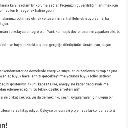
arına karşı sağlam bir koruma sağlar. Projenizin güvenilirliğini artırmak için
h edilen bir seçenek haline getirir.
m alanınızı optimize etmek ve tasarımınızı hafifletmek istiyorsanız, bu
ajdır.
anı ile kolayca entegre olur. Yani, karmaşık devre tasarımı yaparken bile, bu
şfedin ve hayalinizdeki projeleri gerçeğe dönüştürün. Unutmayın, başarı
r kondansatör de devrelerde enerji ve sinyalleri düzenleyen bir yapı taşına
ileşenler, büyük hayallerinizi gerçekleştirme yolunda büyük roller üstlenir.
ğini gösteriyor. 470nF kapasite ise, enerjiyi ne kadar depolayabilme
adan edemeyeceğim, bu teknik özellikler yeterli mi?
ile dikkat çekiyor. Bu da demektir ki, çeşitli uygulamalar için uygun bir
 bileşen size hitap ediyor. Öyleyse bir sonraki projenizde bu kondansatörü
ın!