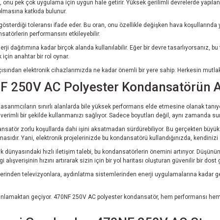
u pek çok uygulama için uygun hale getirir. Yüksek gerilimli devrelerde yapılan test
olmasına katkıda bulunur.
sterdiği toleransı ifade eder. Bu oran, onu özellikle değişken hava koşullarında y
satörlerin performansını etkileyebilir.
ağıtımına kadar birçok alanda kullanılabilir. Eğer bir devre tasarlıyorsanız, bu t
 için anahtar bir rol oynar.
çısından elektronik cihazlarımızda ne kadar önemli bir yere sahip. Herkesin mutlak
NF 250V AC Polyester Kondansatörün A
arımcıların sınırlı alanlarda bile yüksek performans elde etmesine olanak tanıyor.
 verimli bir şekilde kullanmanızı sağlıyor. Sadece boyutları değil, aynı zamanda su
nsatör zorlu koşullarda dahi işini aksatmadan sürdürebiliyor. Bu gerçekten büyük bir
asıdır. Yani, elektronik projelerinizde bu kondansatörü kullandığınızda, kendinizi
ik dünyasındaki hızlı iletişim talebi, bu kondansatörlerin önemini artırıyor. Düşünü
verişinin hızını artırarak sizin için bir yol haritası oluşturan güvenilir bir dost g
mlerinden televizyonlara, aydınlatma sistemlerinden enerji uygulamalarına kadar g
ini anlamaktan geçiyor. 470NF 250V AC polyester kondansatör, hem performansı hem d