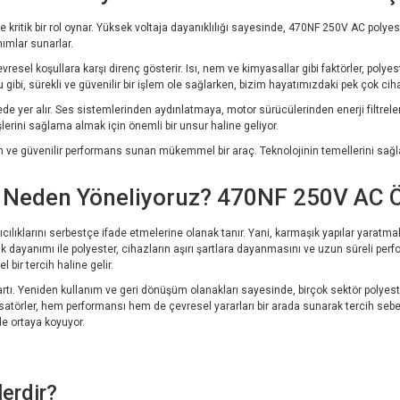
ritik bir rol oynar. Yüksek voltaja dayanıklılığı sayesinde, 470NF 250V AC polyest
nımlar sunarlar.
 çevresel koşullara karşı direnç gösterir. Isı, nem ve kimyasallar gibi faktörler, poly
gibi, sürekli ve güvenilir bir işlem ole sağlarken, bizim hayatımızdaki pek çok cih
de yer alır. Ses sistemlerinden aydınlatmaya, motor sürücülerinden enerji filtrel
şlerini sağlama almak için önemli bir unsur haline geliyor.
 ve güvenilir performans sunan mükemmel bir araç. Teknolojinin temellerini sağlam
e Neden Yöneliyoruz? 470NF 250V AC 
tıcılıklarını serbestçe ifade etmelerine olanak tanır. Yani, karmaşık yapılar yara
lık dayanımı ile polyester, cihazların aşırı şartlara dayanmasını ve uzun süreli pe
bir tercih haline gelir.
r artı. Yeniden kullanım ve geri dönüşüm olanakları sayesinde, birçok sektör polye
örler, hem performansı hem de çevresel yararları bir arada sunarak tercih sebebi ha
de ortaya koyuyor.
erdir?