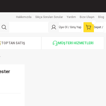
Hakkımızda
Sıkça Sorulan Sorular
Yardım
Bize Ulaşın
Blog
Üye Ol / Giriş Yap
Sepet /
TOPTAN SATIŞ
MÜŞTERİ HİZMETLERİ
r
ester