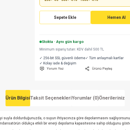
Sepete Ekle
Hemen Al
Stokta · Aynı gün kargo
Minimum sipariş tutarı: KDV dahil 500 TL
✓ 256-bit SSL güvenli ödeme
✓ Tüm anlaşmalı kartlar
✓ Kolay iade & değişim
Yorum Yaz
Ürünü Paylaş
Ürün Bilgisi
Taksit Seçenekleri
Yorumlar (0)
Önerileriniz
işeyi suyla doldurduğunuzda, o suyun ihtiyacınıza göre depolanmasını sağlıyorsunu
dansatörün oldukça etkili bir enerji depolama kapasitesine sahip olduğunu göste