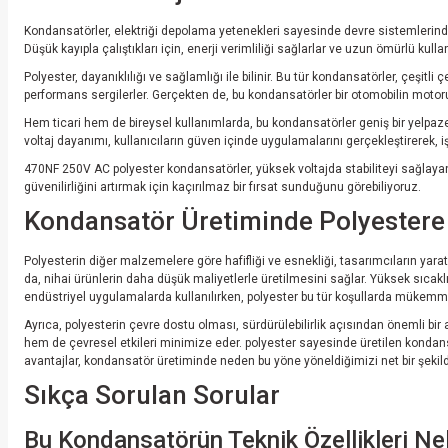
Kondansatörler, elektriği depolama yetenekleri sayesinde devre sistemlerinde k
Düşük kayıpla çalıştıkları için, enerji verimliliği sağlarlar ve uzun ömürlü kulla
Polyester, dayanıklılığı ve sağlamlığı ile bilinir. Bu tür kondansatörler, çeşitli
performans sergilerler. Gerçekten de, bu kondansatörler bir otomobilin motoru 
Hem ticari hem de bireysel kullanımlarda, bu kondansatörler geniş bir yelpaze
voltaj dayanımı, kullanıcıların güven içinde uygulamalarını gerçekleştirerek, i
470NF 250V AC polyester kondansatörler, yüksek voltajda stabiliteyi sağlayan
güvenilirliğini artırmak için kaçırılmaz bir fırsat sunduğunu görebiliyoruz.
Kondansatör Üretiminde Polyester
Polyesterin diğer malzemelere göre hafifliği ve esnekliği, tasarımcıların yara
da, nihai ürünlerin daha düşük maliyetlerle üretilmesini sağlar. Yüksek sıcak
endüstriyel uygulamalarda kullanılırken, polyester bu tür koşullarda mükemmel 
Ayrıca, polyesterin çevre dostu olması, sürdürülebilirlik açısından önemli bi
hem de çevresel etkileri minimize eder. polyester sayesinde üretilen kondansat
avantajlar, kondansatör üretiminde neden bu yöne yöneldiğimizi net bir şekil
Sıkça Sorulan Sorular
Bu Kondansatörün Teknik Özellikleri Nel