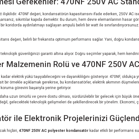
mesi Gerekenler: 470NF 250V AC Stan
ekt ilişkilidir. 470NF değeri, kondansatörün kapasitansını ifade ederken, 250V AC 
 aşarsanız, sıkıntılar kapıda demektir. Bu durum, hem devre elemanlarının hasar görm
 bir koridorda aydınlatmayı sağlayan ampulü belirli bir watt ile sınırlandırıyorsunu
tans değeri, belirli bir frekansta optimum performans sağlar. Yani, doğru kondans
teknolojik güvenliğinizi garanti altına alıyor. Doğru seçimler yaparak, hem kendini
er Malzemenin Rolü ve 470NF 250V AC'
dar elektrik yükü taşıyabileceğini ve dayanıklılığını gösteriyor. 470NF, oldukça
it bir örnekle açıklamak gerekirse, bu kondansatörler, elektrik akımının düşmelerine 
koruma görevini başarıyla yerine getiriyor.
n daha uzun ömürlü ve çevre dostu olması, sürdürülebilir bir gelecek için büyük ön
eğil, gelecekteki teknolojik gelişmeleri de şekillendirecek bir yönelim. Ekonomi, 
 ile Elektronik Projelerinizi Güçlend
cak hiçbiri,
470NF 250V AC polyester kondansatör
kadar etkili bir performans s