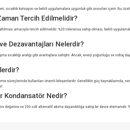
, sıcaklık katsayısı ve belirli uygulamalara uygunluk gibi unsurları içerir. Bu özel
man Tercih Edilmelidir?
ılması amacıyla tercih edilmelidir. %20 toleransa sahip olması, belirli uygulamal
ve Dezavantajları Nelerdir?
a sıcaklığı aralığı gibi avantajlara sahiptir. Ancak, enerji yoğunluğu ve voltaj da
erdir?
leme süreçlerinde kullanılan önemli bileşenlerdir. Genellikle güç kaynaklarında, se
r.
r Kondansatör Nedir?
eğerine ve 250 volt alternatif akıma dayanıklılığa sahip bir devre elemanıdır. 
rsiz gördüğünüz noktaları öneri formunu kullanarak tarafımıza iletebilirsiniz.