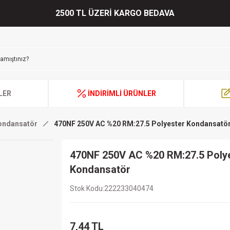
2500 TL ÜZERİ KARGO BEDAVA
LER
İNDİRİMLİ ÜRÜNLER
Kondansatör
470NF 250V AC %20 RM:27.5 Polyester Kondansatö
470NF 250V AC %20 RM:27.5 Poly
Kondansatör
Stok Kodu
222233040474
7,44 TL