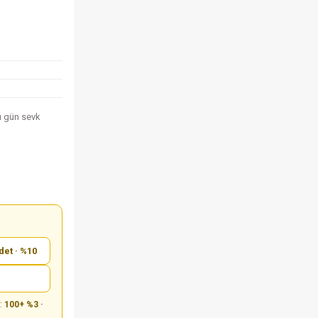
nı gün sevk
det · %10
m:
100+ %3 ·