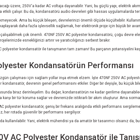
ağı üzere, 250V'a kadar AC voltaja dayanabilir. Yani, bu güçlü yapı, elektrik akıml
etkili çalışır. Bu da, kondansatörü audio devreleri gibi hassas uygulamalarda terci
ekmeyecek. Ama bu küçük bileşen, devrelerinizi önemli ölçüde küçültebilir. Kullanı
playarak daha fazla işlevsellik sağlamak, her elektronik proje için büyük bir avant
lde çalışabilmek çok önemli. 470NF 250V AC polyester kondansatörü, çoğu devre elem
jelerinizde esnekliğinizi artırır ve yaratıcılığınızı serbest bırakır.
 AC polyester kondansatör ile tanışmanın tam zamanı! Bu parçanın potansiyelini ke
olyester Kondansatörün Performansı
düzgün çalışması için sağlam yollar inşa etmek elzem. İşte 470NF 250V AC polyeste
yi bir kondansatör, devrenin genel performansını etkiler. Diğer bir deyişle, bu küçük b
sunda biraz derinleşelim. Bu değer, kondansatörün ne kadar gerilime dayanabilece
 karşı bir tür koruma sağlar ve devrenizde istikrarlı bir akım oluşturur. Ama sorm
 polyester kondansatör, geniş bir frekans aralığında etkili performans sergilemesi 
; her rotada güvenilir bir performans sergiliyor.
ullanılabilir. Yani, elektrik mühendisi ya da amatör bir tasarımcı olsanız da, bu
0V AC Polyester Kondansatör ile Tanış