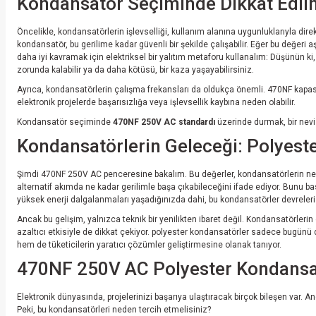
Kondansatör Seçiminde Dikkat Edil
Öncelikle, kondansatörlerin işlevselliği, kullanım alanına uygunluklarıyla dir
kondansatör, bu gerilime kadar güvenli bir şekilde çalışabilir. Eğer bu değeri
daha iyi kavramak için elektriksel bir yalıtım metaforu kullanalım: Düşünün ki,
zorunda kalabilir ya da daha kötüsü, bir kaza yaşayabilirsiniz.
Ayrıca, kondansatörlerin çalışma frekansları da oldukça önemli. 470NF kapasi
elektronik projelerde başarısızlığa veya işlevsellik kaybına neden olabilir.
Kondansatör seçiminde
470NF 250V AC standardı
üzerinde durmak, bir nevi 
Kondansatörlerin Geleceği: Polyest
Şimdi 470NF 250V AC penceresine bakalım. Bu değerler, kondansatörlerin ne ka
alternatif akımda ne kadar gerilimle başa çıkabileceğini ifade ediyor. Bunu bas
yüksek enerji dalgalanmaları yaşadığınızda dahi, bu kondansatörler devreleri 
Ancak bu gelişim, yalnızca teknik bir yenilikten ibaret değil. Kondansatörleri
azaltıcı etkisiyle de dikkat çekiyor. polyester kondansatörler sadece bugünü d
hem de tüketicilerin yaratıcı çözümler geliştirmesine olanak tanıyor.
470NF 250V AC Polyester Kondansatör
Elektronik dünyasında, projelerinizi başarıya ulaştıracak birçok bileşen var. An
Peki, bu kondansatörleri neden tercih etmelisiniz?