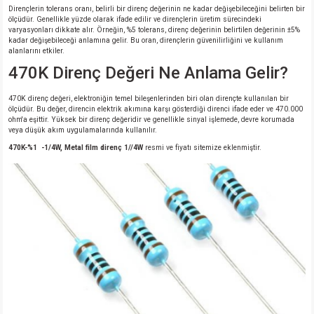
Dirençlerin tolerans oranı, belirli bir direnç değerinin ne kadar değişebileceğini belirten bir
ölçüdür. Genellikle yüzde olarak ifade edilir ve dirençlerin üretim sürecindeki
varyasyonları dikkate alır. Örneğin, %5 tolerans, direnç değerinin belirtilen değerinin ±5%
kadar değişebileceği anlamına gelir. Bu oran, dirençlerin güvenilirliğini ve kullanım
alanlarını etkiler.
470K Direnç Değeri Ne Anlama Gelir?
470K direnç değeri, elektroniğin temel bileşenlerinden biri olan dirençte kullanılan bir
ölçüdür. Bu değer, direncin elektrik akımına karşı gösterdiği direnci ifade eder ve 470.000
ohm'a eşittir. Yüksek bir direnç değeridir ve genellikle sinyal işlemede, devre korumada
veya düşük akım uygulamalarında kullanılır.
470K-%1 -1/4W, Metal film direnç 1//4W
resmi ve fiyatı sitemize eklenmiştir.