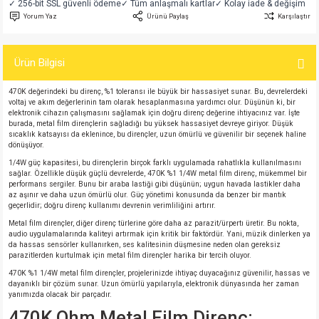
✓ 256-bit SSL güvenli ödeme
✓ Tüm anlaşmalı kartlar
✓ Kolay iade & değişim
si
atör
Serisi
enç 3W
 603 Kılıf
Yorum Yaz
Ürünü Paylaş
Karşılaştır
si
satör
erisi
enç 4W
 603 Kılıf - 25 Adet
Ürün Bilgisi
4 Serisi,27 Serisi,93 Serisi
atör
Serisi
enç 5W
 805 Kılıf
470K değerindeki bu direnç, %1 toleransı ile büyük bir hassasiyet sunar. Bu, devrelerdeki
voltaj ve akım değerlerinin tam olarak hesaplanmasına yardımcı olur. Düşünün ki, bir
elektronik cihazın çalışmasını sağlamak için doğru direnç değerine ihtiyacınız var. İşte
tör
 Serisi
ç 10W
 805 Kılıf - 25 Adet
burada, metal film dirençlerin sağladığı bu yüksek hassasiyet devreye giriyor. Düşük
sıcaklık katsayısı da eklenince, bu dirençler, uzun ömürlü ve güvenilir bir seçenek haline
dönüşüyor.
erisi
atör
erisi
ç 11W
d
1/4W güç kapasitesi, bu dirençlerin birçok farklı uygulamada rahatlıkla kullanılmasını
sağlar. Özellikle düşük güçlü devrelerde, 470K %1 1/4W metal film direnç, mükemmel bir
performans sergiler. Bunu bir araba lastiği gibi düşünün; uygun havada lastikler daha
isi
satör
ç 13W
az aşınır ve daha uzun ömürlü olur. Güç yönetimi konusunda da benzer bir mantık
geçerlidir; doğru direnç kullanımı devrenin verimliliğini artırır.
isi
atör
ç 14W
Metal film dirençler, diğer direnç türlerine göre daha az parazit/ürpertı üretir. Bu nokta,
audio uygulamalarında kaliteyi artırmak için kritik bir faktördür. Yani, müzik dinlerken ya
da hassas sensörler kullanırken, ses kalitesinin düşmesine neden olan gereksiz
parazitlerden kurtulmak için metal film dirençler harika bir tercih oluyor.
i
satör
ç 15W
470K %1 1/4W metal film dirençler, projelerinizde ihtiyaç duyacağınız güvenilir, hassas ve
dayanıklı bir çözüm sunar. Uzun ömürlü yapılarıyla, elektronik dünyasında her zaman
isi
atör
ç 17W
iyot
yanımızda olacak bir parçadır.
470K Ohm Metal Film Direnç: