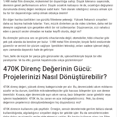
1/4W metal film dirençler, mükemmel bir duyarlılığa sahip. Düşük toleransı sayesinde,
devrenin genel performansını artırır. Düşük sıcaklık katsayısı ile de, sıcaklığın değişmesi
durumunda direnç değeri nerdeyse sabit kalır. Tam olarak istediğiniz sonucu almak için
isi
bu tür bir dayanıklılığa sahip olmak oldukça önemli!
Bir diğer harika özellikleri ise gürültü filtreleme yeteneği. Yüksek frekanslı sinyalleri
daha az bozma halinde tutarlar. Yani, müzik dinlerken ya da video izlerken, daha net bir
si
deneyim sağlamak için gerçekten etkili bir rol üstleniyorlar. Düşünsenize, sizi rahatsız
eden o parazit sesler olmadan ne kadar keyifli olurdu, değil mi?
isi
Bu dirençler yalnızca ses ve görüntü cihazlarında değil; otomobiller, tıbbi cihazlar gibi
pek çok alanda da kendine yer bulur. 1/4W metal film dirençler, birçok farklı endüstride
güvenilir ve verimli bir çözüm sağlıyor. İçerdikleri teknoloji, onları sadece işlevsel değil,
aynı zamanda dayanıklı hale de getiriyor.
isi
Yani, belki de küçük bir parça gibi görünseler de, işlevsellikleriyle büyük bir etki
yaratıyorlar. Ve bu etki, günlük hayatımızda sıkça gözlemleniyor!
risi
470K Direnç Değerinin Gücü:
Projelerinizi Nasıl Dönüştürebilir?
risi
470K direnç değeri, yüksek direnç kategorisinde yer alır. Bu, devrenizdeki akım miktarını
si
azaltır ve bu durum, özellikle mikrodenetleyiciler gibi hassas bileşenler için son derece
önemlidir. Kısaca, eğer devrenizde aşırı akım varsa, bazı bileşenler zarar görebilir veya
işlevini kaybedebilir. 470K ile, bu zararı en aza indirgeyebilirsiniz. Peki, bu direnç
si
değerinin projelerinizi dönüştürebileceğini hiç düşündünüz mü?
470K direncin kullanımı çok çeşitlidir. Örneğin, sensör devrelerinde gerilim bölücü olarak
kullanıldığında, algıladığınız sinyalleri doğru bir şekilde işler. Bu da sensörlerinizden
risi
daha doğru ve güvenilir veriler elde etmenizi sağlar. Bir başka kullanım alanı ise, filtre