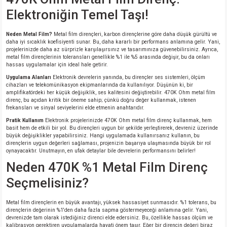
si
nsatörler
ç 25W
od
Elektroniğin Temel Taşı!
ndansatör
ç 3W
ç
Neden Metal Film?
Metal film dirençleri, karbon dirençlerine göre daha düşük gürültü ve
daha iyi sıcaklık koefisiyenti sunar. Bu, daha kararlı bir performans anlamına gelir. Yani,
projelerinizde daha az sürprizle karşılaşırsınız ve tasarımınıza güvenebilirsiniz. Ayrıca,
ver
d Kondansatörler
ç 4W
metal film dirençlerinin toleransları genellikle %1 ile %5 arasında değişir, bu da onları
hassas uygulamalar için ideal hale getirir.
Uygulama Alanları
Elektronik devrelerin yanında, bu dirençler ses sistemleri, ölçüm
si
ansatör
ç 6W
cihazları ve telekomünikasyon ekipmanlarında da kullanılıyor. Düşünün ki, bir
amplifikatördeki her küçük değişiklik, ses kalitesini değiştirebilir. 470K Ohm metal film
direnç, bu açıdan kritik bir öneme sahip; çünkü doğru değer kullanmak, istenen
si
Kondansatör
ç 7W
d
frekansları ve sinyal seviyelerini elde etmenin anahtarıdır.
Pratik Kullanım
Elektronik projelerinizde 470K Ohm metal film direnç kullanmak, hem
basit hem de etkili bir yol. Bu dirençleri uygun bir şekilde yerleştirerek, devreniz üzerinde
isi
ansatör
ç 8W
büyük değişiklikler yapabilirsiniz. Hangi uygulamada kullanırsanız kullanın, bu
dirençlerin uygun değerleri sağlaması, projenizin başarıya ulaşmasında büyük bir rol
oynayacaktır. Unutmayın, en ufak detaylar bile devrelerin performansını belirler!
si
ster AXİAL Kondansatör
ç 9W
Neden 470K %1 Metal Film Direnç
Seçmelisiniz?
risi
ndansatörler
Metal film dirençlerin en büyük avantajı, yüksek hassasiyet sunmasıdır. %1 tolerans, bu
isi
atör
dirençlerin değerinin %1'den daha fazla sapma göstermeyeceği anlamına gelir. Yani,
devrenizde tam olarak istediğiniz direnci elde edersiniz. Bu, özellikle hassas ölçüm ve
kalibrasyon gerektiren uygulamalarda hayati önem taşır. Eğer bir direncin değeri biraz