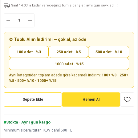
Saat 14:00’ a kadar vereceğiniz tüm siparişler, aynı gün sevk edilir.
md
risi
Klemens 180C
nsatör
erisi
renç %5 2W
Kılıf
risi
Klemens 90C
atör
risi
enç 1/8w
Kılıf
i
satör
risi
enç %1 1/2W
k kapasitör
⚙️ Toplu Alım İndirimi — çok al, az öde
100 adet · %3
250 adet · %5
500 adet · %10
si
atör
risi
enç %1 1/4W
1000 adet · %15
si
tör
risi
renç 1/2W
ad
iyot
Aynı kategoriden toplam adede göre kademeli indirim:
100+ %3 · 250+
%5 · 500+ %10 · 1000+ %15
si
atör
Serisi
renç 10W
isi
satör
Serisi
enç 1W
r 1206 Kılıf
Sepete Ekle
Hemen Al
 Serisi,45 Serisi
atör
Serisi
renç 20W
 1206 Kılıf - 25 Adet
iyot
Stokta · Aynı gün kargo
risi
tör
isi
enç 2W
 402 Kılıf
Minimum sipariş tutarı: KDV dahil 500 TL