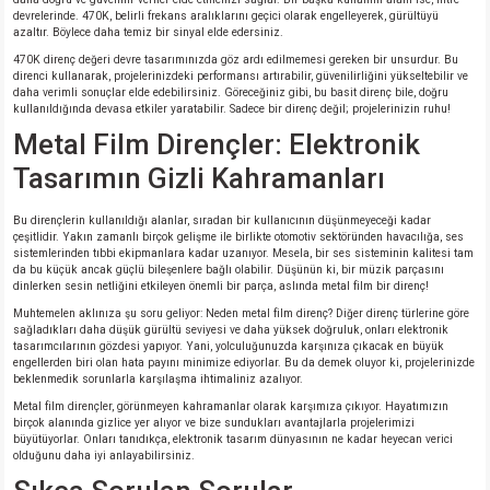
devrelerinde. 470K, belirli frekans aralıklarını geçici olarak engelleyerek, gürültüyü
azaltır. Böylece daha temiz bir sinyal elde edersiniz.
isi
470K direnç değeri devre tasarımınızda göz ardı edilmemesi gereken bir unsurdur. Bu
direnci kullanarak, projelerinizdeki performansı artırabilir, güvenilirliğini yükseltebilir ve
daha verimli sonuçlar elde edebilirsiniz. Göreceğiniz gibi, bu basit direnç bile, doğru
erisi
kullanıldığında devasa etkiler yaratabilir. Sadece bir direnç değil; projelerinizin ruhu!
Metal Film Dirençler: Elektronik
releri
Tasarımın Gizli Kahramanları
P MARKA)
Bu dirençlerin kullanıldığı alanlar, sıradan bir kullanıcının düşünmeyeceği kadar
çeşitlidir. Yakın zamanlı birçok gelişme ile birlikte otomotiv sektöründen havacılığa, ses
sistemlerinden tıbbi ekipmanlara kadar uzanıyor. Mesela, bir ses sisteminin kalitesi tam
da bu küçük ancak güçlü bileşenlere bağlı olabilir. Düşünün ki, bir müzik parçasını
dinlerken sesin netliğini etkileyen önemli bir parça, aslında metal film bir direnç!
Muhtemelen aklınıza şu soru geliyor: Neden metal film direnç? Diğer direnç türlerine göre
sağladıkları daha düşük gürültü seviyesi ve daha yüksek doğruluk, onları elektronik
tasarımcılarının gözdesi yapıyor. Yani, yolculuğunuzda karşınıza çıkacak en büyük
engellerden biri olan hata payını minimize ediyorlar. Bu da demek oluyor ki, projelerinizde
beklenmedik sorunlarla karşılaşma ihtimaliniz azalıyor.
Metal film dirençler, görünmeyen kahramanlar olarak karşımıza çıkıyor. Hayatımızın
birçok alanında gizlice yer alıyor ve bize sundukları avantajlarla projelerimizi
büyütüyorlar. Onları tanıdıkça, elektronik tasarım dünyasının ne kadar heyecan verici
olduğunu daha iyi anlayabilirsiniz.