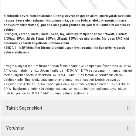
Elektronik devre elemanlarından Direnç; devreden geçen akımı sınırlayarak özellikle
hassas devre elemanlarının korunmasında, gerilim bölme, elektrik enerjisini ısıya
dönüştürmek(rezistans) gibi ana amaçların yanında bir çok farklı kullanım alanına da
sahiptir.
Dirençler, karbon, metal, metal-oksit, taş, alüminyum tiplerinde ve 1/8Watt, 1/4Watt,
1/2Watt, 1Watt, 2Watt, 5Watt, 10Watt, 25Watt, 50Watt vb güçlerinde, Dip veya SMD kılıf
tiplerinde ve farklı boyutlarda üretilmektedir.
470K-%1 -1/4W Metalfilm Direnç ürününü uygun fiyat avantajı ile üye girişi yaparak
satın alabilirsiniz.
Entegre Dünyası indirim fırsatlarından faydalanabilir ve kampanyalı fiyatlardan 470K %1
1/4W satın alabilirsiniz. Uygun fiyatlardan 470K %1 1/4W satışı yapan firmamız müşteri
memnuniyetine önem vermektedir. 470K %1 1/4W ürünü toptan ve perakende olarak
satılmaktadır. Siparişiniz onaylanır onaylanmaz mesai saatleri içerisinde aynı gün
kargolanır ve 470K %1 1/4W siparişiniz en kısa sürede kapınıza kadar ulaşır. 470K %1
1/4W fiyatlarımızı mümkün olduğunca ucuz ve hesaplı tutmaya çalışmaktayız, sizde
hızlı bir şekilde 470K %1 1/4W ürününü satın alabilirsiniz
Taksit Seçenekleri
Yorumlar