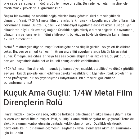
si
ansatör
 Kılıf
bile saparsa, sonuçların doğruluğu tehlikeye girebilir. Bu nedenle, metal film dirençler
tercih etmek, projelerinizi güvenilir kılar.
Başka bir avantaj ise sıcaklık değişimlerine karşı gösterdikleri direncin yüksek
si
a Tipi Kondansatör
 Kılıf
olmasıdır. Yani, 470K %1 metal film dirençler, farklı sıcaklık koşullarında bile istikrarlı bir
performans sunar. Bu özellik, özellikle endüstriyel uygulamalarda ve uzun süre çalışan
cihazlarda büyük bir avantaj sağlar. Sıcaklık değişimleriyle direnç değerinizin oynaması,
risi
Tipi Kondansatör
 Kılıf
cihazınızın çalışma verimliliğini etkileyebilir, bu yüzden böyle bir direncin kullanılması
akıllıca bir tercihtir.
Metal film dirençler, diğer direnç türlerine göre daha düşük gürültü seviyeleri ile dikkat
si
nsatör
 Kılıf
çeker. Bu, ses ve sinyal kalitesinin önem arz ettiği uygulamalarda büyük bir avantaj
sunar. Örneğin, ses cihazları veya hassas ölçüm ekipmanlarınız varsa, düşük gürültü
seviyesi sayesinde daha net ve kaliteli sonuçlar elde edebilirsiniz.
si
r 1206 Kılıf
Kılıf
470K %1 metal film dirençlerin sunduğu hassasiyet, sıcaklık stabilitesi ve düşük gürültü
seviyesi, birçok projede tercih edilmesi gereken özelliklerdir. Eğer elektronik projelerinizi
si
 402 Kılıf
Kılıf
daha profesyonel bir seviyeye taşımak istiyorsanız, bu dirençleri göz önünde
bulundurmalısınız!
Küçük Ama Güçlü: 1/4W Metal Film
isi
 603 Kılıf
Kılıf
Dirençlerin Rolü
si
 805 Kılıf
5W
Hayatımızdaki birçok cihazda, belki de farkında bile olmadan sıkça karşılaştığımız bir
bileşen var: metal film dirençler. Peki, bu küçük ama etkili parçalar ne işe yarar? Temelde,
isi
nsatör
W
elektrik akımını kontrol etmenin çantada keklik olan bir yolu! Özellikle elektronik
devrelerde, belirli bir akımın geçmesini sağlamak veya istenmeyen akımları sınırlamak
için kullanılır.
si
atör
W