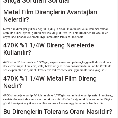
Sıkça Sorulan Sorular
Metal Film Dirençlerin Avantajları
Nelerdir?
Metal film dirençler, yüksek doğruluk, düşük sıcaklık katsayısı ve mükemmel termal
stabilite sunar. Ayrıca, gürültü seviyesi düşüktür ve uzun ömürlüdürler. Bu özellikleri
sayesinde, hassas elektronik uygulamalarda tercih edilmektedir.
470K %1 1/4W Direnç Nerelerde
Kullanılır?
470K ohm, %1 toleranslı ve 1/4W güç kapasitesine sahip dirençler, genellikle elektronik
devrelerde sinyal filtreleme, voltaj bölme ve genel devre tasarımında kullanılır. Özellikle
ses ekipmanlarında, amplifikatörler ve mikrodenetleyici uygulamalarında yaygındır.
470K %1 1/4W Metal Film Direnç
Nedir?
470K ohm değere sahip, %1 toleranslı ve 1/4W güç kapasitesine sahip metal film direnç,
elektrik devrelerinde akımı sınırlamak ve voltaj düşümü sağlamak için kullanılır. Düşük
gürültü seviyesi ve yüksek stabilite sunarak hassas uygulamalarda tercih edilir.
Bu Dirençlerin Tolerans Oranı Nasıldır?