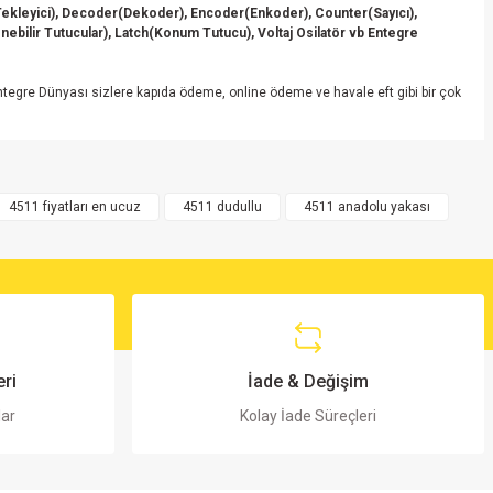
Tekleyici), Decoder(Dekoder), Encoder(Enkoder), Counter(Sayıcı),
nebilir Tutucular), Latch(Konum Tutucu), Voltaj Osilatör vb Entegre
Entegre Dünyası sizlere kapıda ödeme, online ödeme ve havale eft gibi bir çok
4511 fiyatları en ucuz
4511 dudullu
4511 anadolu yakası
ri
İade & Değişim
lar
Kolay İade Süreçleri