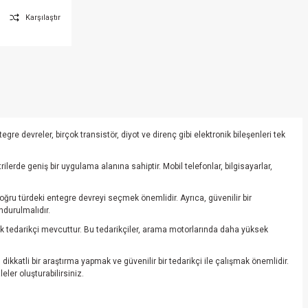
Karşılaştır
re devreler, birçok transistör, diyot ve direnç gibi elektronik bileşenleri tek
erde geniş bir uygulama alanına sahiptir. Mobil telefonlar, bilgisayarlar,
oğru türdeki entegre devreyi seçmek önemlidir. Ayrıca, güvenilir bir
ndurulmalıdır.
rçok tedarikçi mevcuttur. Bu tedarikçiler, arama motorlarında daha yüksek
ikkatli bir araştırma yapmak ve güvenilir bir tedarikçi ile çalışmak önemlidir.
eler oluşturabilirsiniz.