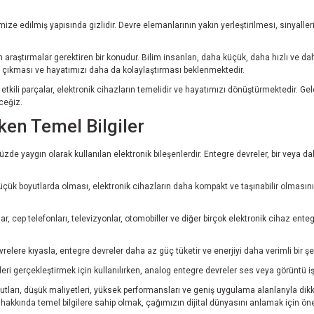
ize edilmiş yapısında gizlidir. Devre elemanlarının yakın yerleştirilmesi, sinyalleri
araştırmalar gerektiren bir konudur. Bilim insanları, daha küçük, daha hızlı ve da
a çıkması ve hayatımızı daha da kolaylaştırması beklenmektedir.
tkili parçalar, elektronik cihazların temelidir ve hayatımızı dönüştürmektedir. Gel
ceğiz.
ken Temel Bilgiler
e yaygın olarak kullanılan elektronik bileşenlerdir. Entegre devreler, bir veya daha f
çük boyutlarda olması, elektronik cihazların daha kompakt ve taşınabilir olmasını s
r, cep telefonları, televizyonlar, otomobiller ve diğer birçok elektronik cihaz ente
evrelere kıyasla, entegre devreler daha az güç tüketir ve enerjiyi daha verimli bir şek
lemleri gerçekleştirmek için kullanılırken, analog entegre devreler ses veya görüntü i
utları, düşük maliyetleri, yüksek performansları ve geniş uygulama alanlarıyla dik
akkında temel bilgilere sahip olmak, çağımızın dijital dünyasını anlamak için öne