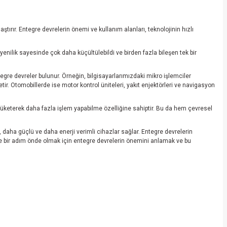
ştırır. Entegre devrelerin önemi ve kullanım alanları, teknolojinin hızlı
enilik sayesinde çok daha küçültülebildi ve birden fazla bileşen tek bir
ntegre devreler bulunur. Örneğin, bilgisayarlarımızdaki mikro işlemciler
tir. Otomobillerde ise motor kontrol üniteleri, yakıt enjektörleri ve navigasyon
tüketerek daha fazla işlem yapabilme özelliğine sahiptir. Bu da hem çevresel
, daha güçlü ve daha enerji verimli cihazlar sağlar. Entegre devrelerin
ve bir adım önde olmak için entegre devrelerin önemini anlamak ve bu