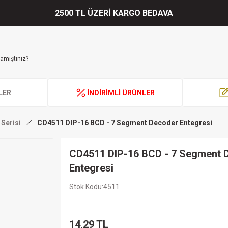
2500 TL ÜZERİ KARGO BEDAVA
LER
İNDİRİMLİ ÜRÜNLER
Serisi
CD4511 DIP-16 BCD - 7 Segment Decoder Entegresi
CD4511 DIP-16 BCD - 7 Segment 
Entegresi
Stok Kodu
4511
14,29 TL