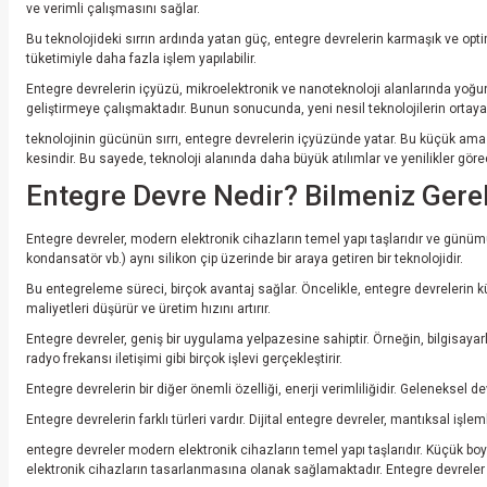
ve verimli çalışmasını sağlar.
Bu teknolojideki sırrın ardında yatan güç, entegre devrelerin karmaşık ve optim
tüketimiyle daha fazla işlem yapılabilir.
Entegre devrelerin içyüzü, mikroelektronik ve nanoteknoloji alanlarında yoğun 
geliştirmeye çalışmaktadır. Bunun sonucunda, yeni nesil teknolojilerin ortay
teknolojinin gücünün sırrı, entegre devrelerin içyüzünde yatar. Bu küçük ama e
kesindir. Bu sayede, teknoloji alanında daha büyük atılımlar ve yenilikler göre
Entegre Devre Nedir? Bilmeniz Gere
Entegre devreler, modern elektronik cihazların temel yapı taşlarıdır ve günümüzd
kondansatör vb.) aynı silikon çip üzerinde bir araya getiren bir teknolojidir.
Bu entegreleme süreci, birçok avantaj sağlar. Öncelikle, entegre devrelerin kü
maliyetleri düşürür ve üretim hızını artırır.
Entegre devreler, geniş bir uygulama yelpazesine sahiptir. Örneğin, bilgisayarla
radyo frekansı iletişimi gibi birçok işlevi gerçekleştirir.
Entegre devrelerin bir diğer önemli özelliği, enerji verimliliğidir. Geleneksel d
Entegre devrelerin farklı türleri vardır. Dijital entegre devreler, mantıksal iş
entegre devreler modern elektronik cihazların temel yapı taşlarıdır. Küçük boy
elektronik cihazların tasarlanmasına olanak sağlamaktadır. Entegre devreler h