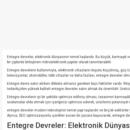
Entegre devreler, elektronik dünyasının temel taşlarıdır. Bu küçük, karmaşık ve 
bir çiplerde birleştiren mikroelektronik yapılar olarak tanımlanabilir.
Entegre devrelerin kullanımıyla, elektronik cihazların boyutu küçülmüş, güç tü
televizyonlar, otomobiller, tıbbi cihazlar ve daha fazlası, entegre devreler o
Entegre devre satın alırken dikkate almanız gereken bazı faktörler vardır. İht
tedarikçiden yüksek kaliteli entegre devreler satın almak da önemlidir. Üretic
Entegre devrelerin iyi bir şekilde optimize edilmiş olması, tasarımın karmaşık
sıralamalar elde etmek için içeriğinizi optimize ederek, ürünlerini potansiyel 
entegre devreler modern teknolojinin temel yapı taşlarıdır ve birçok sektörde y
Ayrıca, SEO optimizasyonlu içerikler sunan bir yazara başvurarak, entegre devrele
Entegre Devreler: Elektronik Dünyası