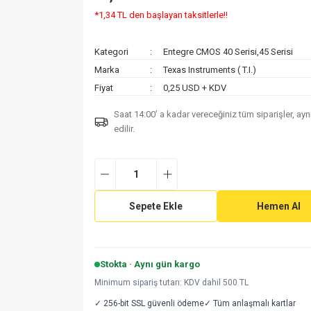
*1,34 TL den başlayan taksitlerle!!
Kategori
Entegre CMOS 40 Serisi,45 Serisi
Marka
Texas Instruments ( T.I.)
Fiyat
0,25 USD + KDV
Saat 14:00’ a kadar vereceğiniz tüm siparişler, ay
edilir.
Sepete Ekle
Hemen Al
Stokta · Aynı gün kargo
Minimum sipariş tutarı: KDV dahil 500 TL
✓ 256-bit SSL güvenli ödeme
✓ Tüm anlaşmalı kartlar