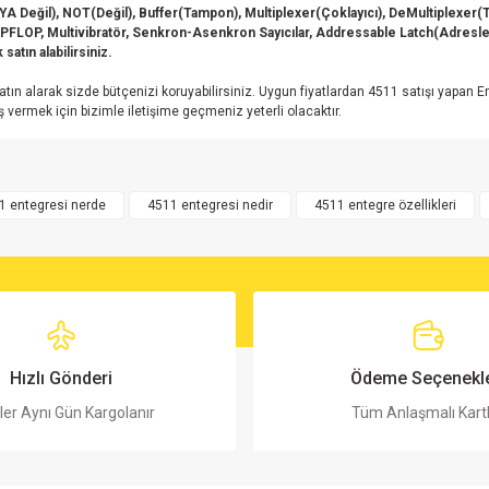
 Değil), NOT(Değil), Buffer(Tampon), Multiplexer(Çoklayıcı), DeMultiplexer(
FLIPFLOP, Multivibratör, Senkron-Asenkron Sayıcılar, Addressable Latch(Adresle
satın alabilirsiniz.
tın alarak sizde bütçenizi koruyabilirsiniz. Uygun fiyatlardan 4511 satışı yapan 
vermek için bizimle iletişime geçmeniz yeterli olacaktır.
rsiz gördüğünüz noktaları öneri formunu kullanarak tarafımıza iletebilirsiniz.
Bu ürüne ilk yorumu siz yapın!
1 entegresi nerde
4511 entegresi nedir
4511 entegre özellikleri
Yorum Yaz
Hızlı Gönderi
Ödeme Seçenekle
ler Aynı Gün Kargolanır
Tüm Anlaşmalı Kart