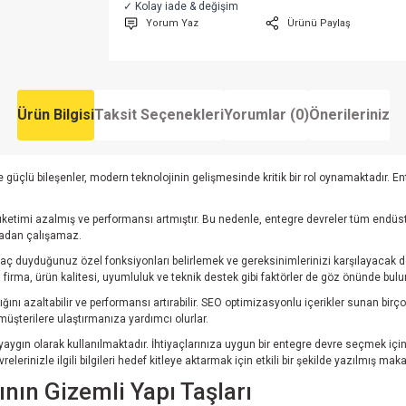
✓ Kolay iade & değişim
Yorum Yaz
Ürünü Paylaş
Ürün Bilgisi
Taksit Seçenekleri
Yorumlar (0)
Önerileriniz
güçlü bileşenler, modern teknolojinin gelişmesinde kritik bir rol oynamaktadır. Enteg
ketimi azalmış ve performansı artmıştır. Bu nedenle, entegre devreler tüm endüstril
lmadan çalışamaz.
iyaç duyduğunuz özel fonksiyonları belirlemek ve gereksinimlerinizi karşılayacak d
i firma, ürün kalitesi, uyumluluk ve teknik destek gibi faktörler de göz önünde bulu
lığını azaltabilir ve performansı artırabilir. SEO optimizasyonlu içerikler sunan bi
müşterilere ulaştırmanıza yardımcı olurlar.
aygın olarak kullanılmaktadır. İhtiyaçlarınıza uygun bir entegre devre seçmek için d
rinizle ilgili bilgileri hedef kitleye aktarmak için etkili bir şekilde yazılmış makal
nın Gizemli Yapı Taşları