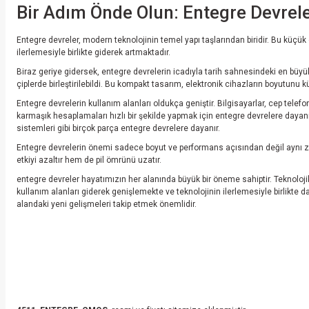
Bir Adım Önde Olun: Entegre Devrele
Entegre devreler, modern teknolojinin temel yapı taşlarından biridir. Bu küçük e
ilerlemesiyle birlikte giderek artmaktadır.
Biraz geriye gidersek, entegre devrelerin icadıyla tarih sahnesindeki en büyü
çiplerde birleştirilebildi. Bu kompakt tasarım, elektronik cihazların boyutunu k
Entegre devrelerin kullanım alanları oldukça geniştir. Bilgisayarlar, cep telefo
karmaşık hesaplamaları hızlı bir şekilde yapmak için entegre devrelere dayanır.
sistemleri gibi birçok parça entegre devrelere dayanır.
Entegre devrelerin önemi sadece boyut ve performans açısından değil aynı zam
etkiyi azaltır hem de pil ömrünü uzatır.
entegre devreler hayatımızın her alanında büyük bir öneme sahiptir. Teknolojik
kullanım alanları giderek genişlemekte ve teknolojinin ilerlemesiyle birlik
alandaki yeni gelişmeleri takip etmek önemlidir.