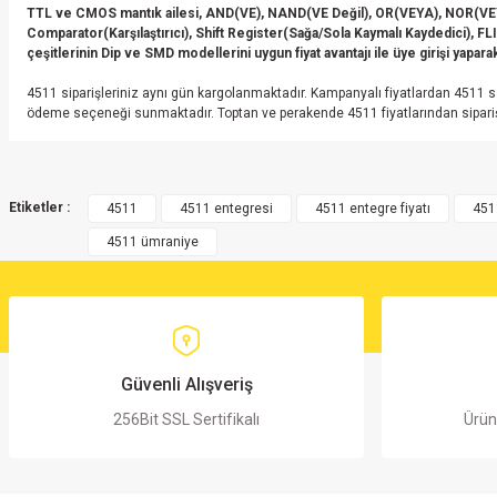
TTL ve CMOS mantık ailesi, AND(VE), NAND(VE Değil), OR(VEYA), NOR(VEYA
Comparator(Karşılaştırıcı), Shift Register(Sağa/Sola Kaymalı Kaydedici), 
çeşitlerinin Dip ve SMD modellerini uygun fiyat avantajı ile üye girişi yaparak 
4511 siparişleriniz aynı gün kargolanmaktadır. Kampanyalı fiyatlardan 4511 sa
ödeme seçeneği sunmaktadır. Toptan ve perakende 4511 fiyatlarından sipariş 
Bu ürünün fiyat bilgisi, resim, ürün açıklamalarında ve diğer konularda yete
Görüş ve önerileriniz için teşekkür ederiz.
Etiketler :
4511
4511 entegresi
4511 entegre fiyatı
451
4511 ümraniye
Ürün resmi kalitesiz, bozuk veya görüntülenemiyor.
Ürün açıklamasında eksik bilgiler bulunuyor.
Ürün bilgilerinde hatalar bulunuyor.
Ürün fiyatı diğer sitelerden daha pahalı.
Bu ürüne benzer farklı alternatifler olmalı.
Güvenli Alışveriş
256Bit SSL Sertifikalı
Ürün