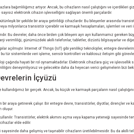
azlara bağımlılığımız artıyor. Ancak, bu cihazların nasıl çalıştığını ve içerdikleri
e sayısız elektronik cihazın işlevselliğini sağlayan önemli parçalardır.
tünleşik bir şekilde bir araya getirildiği cihazlardır. Bu bileşenler arasında transis
ya milyonlarca transistör içerebilir ve karmaşık hesaplamaları, işlemleri ve veri ile
ıdır. Bu devreler, daha önce birden çok bileşeni ayrı ayrı kullanmamız gereken büy
nerji verimliliği, günümüzdeki akıllı telefonlar, tabletler, dizüstü bilgisayarlar ve di
pılar açılmıştır. İnternet of Things (IoT) gibi yenilikçi teknolojiler, entegre devrel
, bu tür sistemlerde veri işleme, sensör kontrolleri ve kablosuz iletişim gibi görevler
ji çağında hayati bir rol oynamaktadırlar. Elektronik cihazlara güç ve işlevsellik 
iliğini deneyimliyoruz ve gelecekte daha da heyecan verici gelişmelerin bizi bekl
Devrelerin İçyüzü
kullandığımız bir gerçek. Ancak, bu küçük ve karmaşık parçaların nasıl çalıştığını v
 bir araya getirerek çalışır. Bir entegre devre, transistörler, diyotlar, dirençler ve ka
n oluşur.
kullanılır. Transistörler, elektrik akımını açma veya kapama yeteneği sayesinde tem
ihazlar elde edilir.
ayesinde daha gelişmiş ve taşınabilir cihazların üretilebilmesidir. Bu da akıllı telef