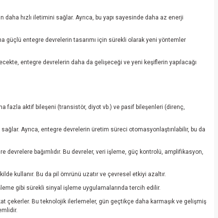
n daha hızlı iletimini sağlar. Ayrıca, bu yapı sayesinde daha az enerji
ha güçlü entegre devrelerin tasarımı için sürekli olarak yeni yöntemler
ecekte, entegre devrelerin daha da gelişeceği ve yeni keşiflerin yapılacağı
azla aktif bileşeni (transistör, diyot vb.) ve pasif bileşenleri (direnç,
ağlar. Ayrıca, entegre devrelerin üretim süreci otomasyonlaştırılabilir, bu da
gre devrelere bağımlıdır. Bu devreler, veri işleme, güç kontrolü, amplifikasyon,
ilde kullanır. Bu da pil ömrünü uzatır ve çevresel etkiyi azaltır.
şleme gibi sürekli sinyal işleme uygulamalarında tercih edilir.
kat çekerler. Bu teknolojik ilerlemeler, gün geçtikçe daha karmaşık ve gelişmiş
mlidir.