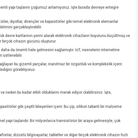
 gizemli yapı taşlarını çoğumuz anlamıyoruz. İşte burada devreye entegre
törler, diyotlar, dirençler ve kapasitörler gibi temel elektronik elemanlar
timini gerçekleştirebilir.
ük devre kartlarının yerini alarak elektronik cihazların boyutunu küçültmüş ve
ğer birçok cihazın gücünü oluşturur.
erin daha da önemli hale gelmesini sağlamıştır. IoT, nesnelerin internetine
i üstlenebilir.
sağlayan bu gizemli parçalar, inanılmaz bir özgünlük ve komplekslik içerir.
ediğini görebiliyoruz.
e neden bu kadar etkili olduklarını merak ediyor olabilirsiniz. İşte,
pasitörler gibi çeşitli bileşenleri içerir. Bu çip, silikon tabanlı bir malzeme
el yapı taşlarıdır. Bir milyonlarca transistörün bir araya gelmesiyle, çok
onlar, dizüstü bilgisayarlar, tabletler ve diğer birçok elektronik cihazın hızlı