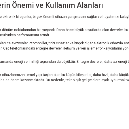
rin Önemi ve Kullanım Alanları
lektronik bileşenler, birçok önemli cihazın çalışmasını sağlar ve hayatımızı kolayla
k dönüm noktalarından biri yaşandı. Daha önce büyük boyutlarda olan devreler, bu y
üçültürken performansını artırdı.
nları, televizyonlar, otomobiller, tıbbi cihazlar ve birçok diğer elektronik cihazda e
 Cep telefonlarındaki entegre devreler, iletişim ve veri işleme fonksiyonlarını yöne
anda enerji verimliliği açısından da büyüktür. Entegre devreler, daha az enerji 
 cihazlarımızın temel yapı taşları olan bu küçük bileşenler, daha hızlı, daha küçük
te daha da önem kazanmaktadır. Bu nedenle, teknolojik gelişmelere ayak uydurmak 