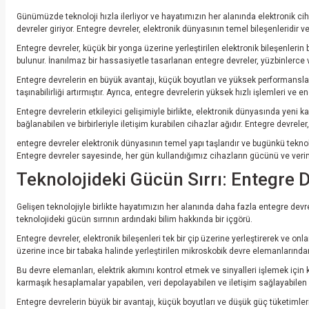
Günümüzde teknoloji hızla ilerliyor ve hayatımızın her alanında elektronik cih
devreler giriyor. Entegre devreler, elektronik dünyasının temel bileşenleridir v
Entegre devreler, küçük bir yonga üzerine yerleştirilen elektronik bileşenlerin bü
bulunur. İnanılmaz bir hassasiyetle tasarlanan entegre devreler, yüzbinlerce ve
Entegre devrelerin en büyük avantajı, küçük boyutları ve yüksek performanslar
taşınabilirliği artırmıştır. Ayrıca, entegre devrelerin yüksek hızlı işlemleri ve e
Entegre devrelerin etkileyici gelişimiyle birlikte, elektronik dünyasında yeni ka
bağlanabilen ve birbirleriyle iletişim kurabilen cihazlar ağıdır. Entegre devreler
entegre devreler elektronik dünyasının temel yapı taşlarıdır ve bugünkü teknolo
Entegre devreler sayesinde, her gün kullandığımız cihazların gücünü ve veriml
Teknolojideki Gücün Sırrı: Entegre 
Gelişen teknolojiyle birlikte hayatımızın her alanında daha fazla entegre devre 
teknolojideki gücün sırrının ardındaki bilim hakkında bir içgörü.
Entegre devreler, elektronik bileşenleri tek bir çip üzerine yerleştirerek ve onları
üzerine ince bir tabaka halinde yerleştirilen mikroskobik devre elemanlarında
Bu devre elemanları, elektrik akımını kontrol etmek ve sinyalleri işlemek için 
karmaşık hesaplamalar yapabilen, veri depolayabilen ve iletişim sağlayabilen c
Entegre devrelerin büyük bir avantajı, küçük boyutları ve düşük güç tüketimleri s