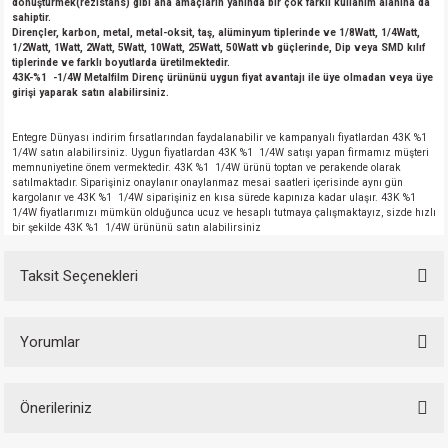
dönüştürmek(rezistans) gibi ana amaçların yanında bir çok farklı kullanım alanına da
si
nsatörler
ç 25W
od
sahiptir.
Dirençler, karbon, metal, metal-oksit, taş, alüminyum tiplerinde ve 1/8Watt, 1/4Watt,
1/2Watt, 1Watt, 2Watt, 5Watt, 10Watt, 25Watt, 50Watt vb güçlerinde, Dip veya SMD kılıf
ndansatör
ç 3W
ç
tiplerinde ve farklı boyutlarda üretilmektedir.
43K-%1 -1/4W Metalfilm Direnç ürününü uygun fiyat avantajı ile üye olmadan veya üye
girişi yaparak satın alabilirsiniz.
ver
d Kondansatörler
ç 4W
Entegre Dünyası indirim fırsatlarından faydalanabilir ve kampanyalı fiyatlardan 43K %1
1/4W satın alabilirsiniz. Uygun fiyatlardan 43K %1 1/4W satışı yapan firmamız müşteri
si
ansatör
ç 6W
memnuniyetine önem vermektedir. 43K %1 1/4W ürünü toptan ve perakende olarak
satılmaktadır. Siparişiniz onaylanır onaylanmaz mesai saatleri içerisinde aynı gün
kargolanır ve 43K %1 1/4W siparişiniz en kısa sürede kapınıza kadar ulaşır. 43K %1
si
Kondansatör
ç 7W
d
1/4W fiyatlarımızı mümkün olduğunca ucuz ve hesaplı tutmaya çalışmaktayız, sizde hızlı
bir şekilde 43K %1 1/4W ürününü satın alabilirsiniz
isi
ansatör
ç 8W
Taksit Seçenekleri
si
ster AXİAL Kondansatör
ç 9W
Yorumlar
risi
ndansatörler
isi
atör
Önerileriniz
Bu ürüne ilk yorumu siz yapın!