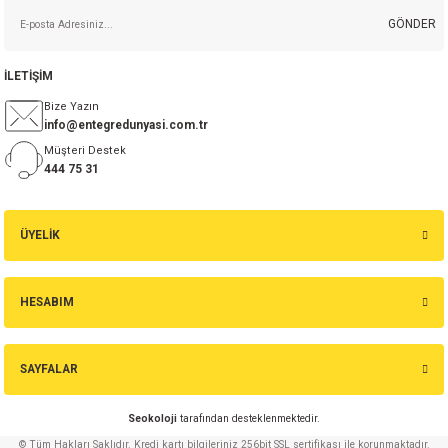
GÖNDER
isi
İLETİŞİM
si
Bize Yazın
info@entegredunyasi.com.tr
isi
Müşteri Destek
444 75 31
isi
ÜYELİK
risi
risi
HESABIM
si
SAYFALAR
si
Seokoloji
tarafından desteklenmektedir.
risi
© Tüm Hakları Saklıdır. Kredi kartı bilgileriniz 256bit SSL sertifikası ile korunmaktadır.