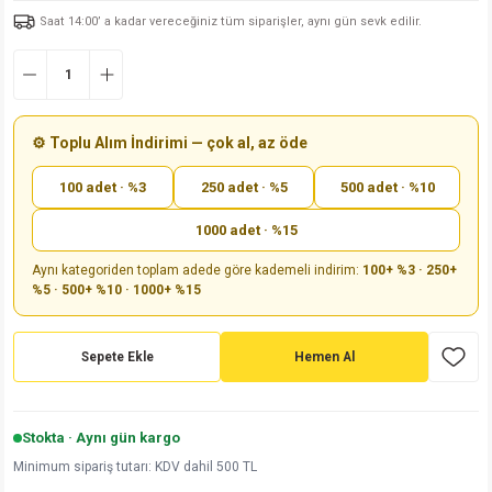
Saat 14:00’ a kadar vereceğiniz tüm siparişler, aynı gün sevk edilir.
md
risi
Klemens 180C
nsatör
erisi
renç %5 2W
Kılıf
risi
Klemens 90C
atör
risi
enç 1/8w
Kılıf
i
satör
risi
enç %1 1/2W
k kapasitör
⚙️ Toplu Alım İndirimi — çok al, az öde
100 adet · %3
250 adet · %5
500 adet · %10
si
atör
risi
enç %1 1/4W
1000 adet · %15
si
tör
risi
renç 1/2W
ad
iyot
Aynı kategoriden toplam adede göre kademeli indirim:
100+ %3 · 250+
%5 · 500+ %10 · 1000+ %15
si
atör
Serisi
renç 10W
isi
satör
Serisi
enç 1W
r 1206 Kılıf
Sepete Ekle
Hemen Al
 Serisi,45 Serisi
atör
Serisi
renç 20W
 1206 Kılıf - 25 Adet
iyot
Stokta · Aynı gün kargo
risi
tör
isi
enç 2W
 402 Kılıf
Minimum sipariş tutarı: KDV dahil 500 TL