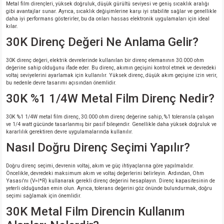
Metal film dirençleri, yüksek doğruluk, düşük gürültü seviyesi ve geniş sıcaklık aralığı
gibi avantajlar sunar. Ayrıca, sıcaklık değişimlerine karşı iyi stabilite sağlar ve genellikle
daha iyi performans gösterirler, bu da onları hassas elektronik uygulamaları için ideal
kılar.
30K Direnç Değeri Ne Anlama Gelir?
30K direnç değeri, elektrik devrelerinde kullanılan bir direnç elemanının 30.000 ohm
değerine sahip olduğunu ifade eder. Bu direnç, akımın geçişini kontrol etmek ve devredeki
voltaj seviyelerini ayarlamak için kullanılır. Yüksek direnç, düşük akım geçişine izin verir,
bu nedenle devre tasarımı açısından önemlidir.
30K %1 1/4W Metal Film Direnç Nedir?
30K %1 1/4W metal film direnç, 30.000 ohm direnç değerine sahip, %1 toleransla çalışan
ve 1/4 watt gücünde tasarlanmış bir pasif bileşendir. Genellikle daha yüksek doğruluk ve
kararlılık gerektiren devre uygulamalarında kullanılır.
Nasıl Doğru Direnç Seçimi Yapılır?
Doğru direnç seçimi, devrenin voltaj, akım ve güç ihtiyaçlarına göre yapılmalıdır.
Öncelikle, devredeki maksimum akım ve voltaj değerlerini belirleyin. Ardından, Ohm
Yasası'nı (V=I*R) kullanarak gerekli direnç değerini hesaplayın. Direnç kapasitesinin de
yeterli olduğundan emin olun. Ayrıca, tolerans değerini göz önünde bulundurmak, doğru
seçimi sağlamak için önemlidir.
30K Metal Film Direncin Kullanım