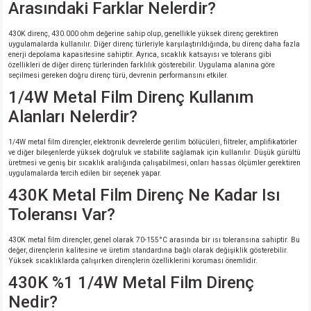
Arasındaki Farklar Nelerdir?
430K direnç, 430.000 ohm değerine sahip olup, genellikle yüksek direnç gerektiren
uygulamalarda kullanılır. Diğer direnç türleriyle karşılaştırıldığında, bu direnç daha fazla
enerji depolama kapasitesine sahiptir. Ayrıca, sıcaklık katsayısı ve tolerans gibi
özellikleri de diğer direnç türlerinden farklılık gösterebilir. Uygulama alanına göre
seçilmesi gereken doğru direnç türü, devrenin performansını etkiler.
1/4W Metal Film Direnç Kullanım
Alanları Nelerdir?
1/4W metal film dirençler, elektronik devrelerde gerilim bölücüleri, filtreler, amplifikatörler
ve diğer bileşenlerde yüksek doğruluk ve stabilite sağlamak için kullanılır. Düşük gürültü
üretmesi ve geniş bir sıcaklık aralığında çalışabilmesi, onları hassas ölçümler gerektiren
uygulamalarda tercih edilen bir seçenek yapar.
430K Metal Film Direnç Ne Kadar Isı
Toleransı Var?
430K metal film dirençler, genel olarak 70-155°C arasında bir ısı toleransına sahiptir. Bu
değer, dirençlerin kalitesine ve üretim standardına bağlı olarak değişiklik gösterebilir.
Yüksek sıcaklıklarda çalışırken dirençlerin özelliklerini koruması önemlidir.
430K %1 1/4W Metal Film Direnç
Nedir?