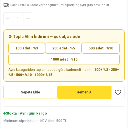
Saat 14:00’ a kadar vereceğiniz tüm siparişler, aynı gün sevk edilir.
md
risi
Klemens 180C
nsatör
erisi
renç %5 2W
Kılıf
risi
Klemens 90C
atör
risi
enç 1/8w
Kılıf
i
satör
risi
enç %1 1/2W
k kapasitör
⚙️ Toplu Alım İndirimi — çok al, az öde
100 adet · %3
250 adet · %5
500 adet · %10
si
atör
risi
enç %1 1/4W
1000 adet · %15
si
tör
risi
renç 1/2W
ad
iyot
Aynı kategoriden toplam adede göre kademeli indirim:
100+ %3 · 250+
%5 · 500+ %10 · 1000+ %15
si
atör
Serisi
renç 10W
isi
satör
Serisi
enç 1W
r 1206 Kılıf
Sepete Ekle
Hemen Al
 Serisi,45 Serisi
atör
Serisi
renç 20W
 1206 Kılıf - 25 Adet
iyot
Stokta · Aynı gün kargo
risi
tör
isi
enç 2W
 402 Kılıf
Minimum sipariş tutarı: KDV dahil 500 TL