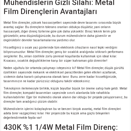
Mühendislerin Gizli Silahı: Metal
Film Dirençlerin Avantajları
isi
Metal film dirençler, yüksek hassasiyetleri sayesinde devre tasarımı sırasında büyük
avantaj sağlar. Bu dirençlerin tolerans oranları oldukça düşüktür, yani onların
si
hassasiyeti, diğer direnç türlerine göre çok daha yüksektir. Biraz teknik terim gibi
görünebilir, ama düşündüğünüzde, bu durum mühendislerin daha güvenilir ve
öngörülebilir devreler tasarlamalarına yardımcı olur.
isi
Hissettiğiniz o sıcak yaz günlerinde tüm elektronik cihazların nasıl tepki verdiğini
biliyorsunuzdur. Metal film dirençler, geniş bir sıcaklık aralığında istikrarlı performans
sergilerler. Bu, onları özellikle zorlu çevresel koşullarda kullanmak için ideal kılar.
isi
Kısacası, sıcaklık değişikliklerine karşı bir süper kahraman gibi direnirler!
Neden uğultulu bir ortamda çalışmayı isteyesiniz ki? Metal film dirençler, düşük gürültü
risi
özellikleri sayesinde mekanik ve elektriksel parazitlerden gelen etkileri azaltarak,
sistemin daha kararlı çalışmasına olanak tanır. Bunu zerre kadar hissettiğinizde,
tasarımınızın ne kadar pürüzsüz olduğunu takdir edeceksiniz.
risi
Teknolojinin ilerlemesiyle birlikte, küçük boyutlar büyük bir öneme sahip hale geldi. Metal
film dirençler, kompakt tasarımları sayesinde sınırlı alanlarda bile rahatlıkla
kullanılabilirler. Eğer bir mühendis olarak alanın dar olduğu bir projede çalışıyorsanız, bu
si
dirençler tam aradığınız çözüm olabilir.
Mühendislerin işlerini kolaylaştıran bu ve benzeri birçok avantaj, metal film dirençleri
adeta birer vazgeçilmez kılar. Her projenizde bu küçük ama güçlü bileşenleri
si
değerlendirmekte fayda var!
430K %1 1/4W Metal Film Direnç:
risi