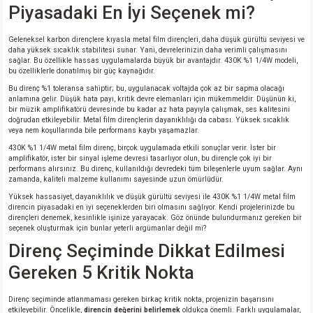
Piyasadaki En İyi Seçenek mi?
isi
Geleneksel karbon dirençlere kıyasla metal film dirençleri, daha düşük gürültü seviyesi ve
daha yüksek sıcaklık stabilitesi sunar. Yani, devrelerinizin daha verimli çalışmasını
sağlar. Bu özellikle hassas uygulamalarda büyük bir avantajdır. 430K %1 1/4W modeli,
erisi
bu özelliklerle donatılmış bir güç kaynağıdır.
Bu direnç %1 toleransa sahiptir; bu, uygulanacak voltajda çok az bir sapma olacağı
releri
anlamına gelir. Düşük hata payı, kritik devre elemanları için mükemmeldir. Düşünün ki,
bir müzik amplifikatörü devresinde bu kadar az hata payıyla çalışmak, ses kalitesini
doğrudan etkileyebilir. Metal film dirençlerin dayanıklılığı da cabası. Yüksek sıcaklık
veya nem koşullarında bile performans kaybı yaşamazlar.
P MARKA)
430K %1 1/4W metal film direnç, birçok uygulamada etkili sonuçlar verir. İster bir
amplifikatör, ister bir sinyal işleme devresi tasarlıyor olun, bu dirençle çok iyi bir
performans alırsınız. Bu direnç, kullanıldığı devredeki tüm bileşenlerle uyum sağlar. Aynı
zamanda, kaliteli malzeme kullanımı sayesinde uzun ömürlüdür.
Yüksek hassasiyet, dayanıklılık ve düşük gürültü seviyesi ile 430K %1 1/4W metal film
direncin piyasadaki en iyi seçeneklerden biri olmasını sağlıyor. Kendi projelerinizde bu
dirençleri denemek, kesinlikle işinize yarayacak. Göz önünde bulundurmanız gereken bir
seçenek oluşturmak için bunlar yeterli argümanlar değil mi?
Direnç Seçiminde Dikkat Edilmesi
Gereken 5 Kritik Nokta
Direnç seçiminde atlanmaması gereken birkaç kritik nokta, projenizin başarısını
etkileyebilir. Öncelikle,
direncin değerini belirlemek
oldukça önemli. Farklı uygulamalar,