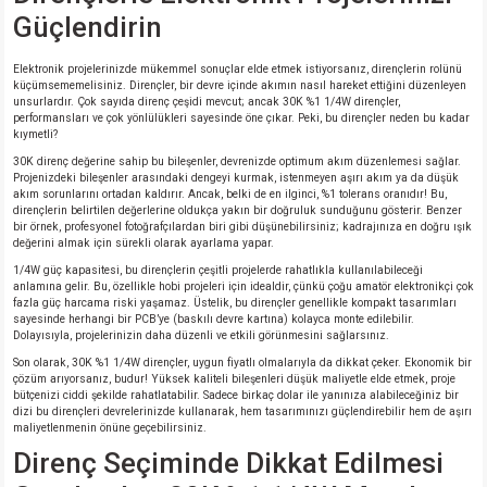
Güçlendirin
Elektronik projelerinizde mükemmel sonuçlar elde etmek istiyorsanız, dirençlerin rolünü
küçümsememelisiniz. Dirençler, bir devre içinde akımın nasıl hareket ettiğini düzenleyen
unsurlardır. Çok sayıda direnç çeşidi mevcut; ancak 30K %1 1/4W dirençler,
performansları ve çok yönlülükleri sayesinde öne çıkar. Peki, bu dirençler neden bu kadar
kıymetli?
30K direnç değerine sahip bu bileşenler, devrenizde optimum akım düzenlemesi sağlar.
Projenizdeki bileşenler arasındaki dengeyi kurmak, istenmeyen aşırı akım ya da düşük
akım sorunlarını ortadan kaldırır. Ancak, belki de en ilginci, %1 tolerans oranıdır! Bu,
dirençlerin belirtilen değerlerine oldukça yakın bir doğruluk sunduğunu gösterir. Benzer
bir örnek, profesyonel fotoğrafçılardan biri gibi düşünebilirsiniz; kadrajınıza en doğru ışık
değerini almak için sürekli olarak ayarlama yapar.
1/4W güç kapasitesi, bu dirençlerin çeşitli projelerde rahatlıkla kullanılabileceği
anlamına gelir. Bu, özellikle hobi projeleri için idealdir, çünkü çoğu amatör elektronikçi çok
fazla güç harcama riski yaşamaz. Üstelik, bu dirençler genellikle kompakt tasarımları
sayesinde herhangi bir PCB’ye (baskılı devre kartına) kolayca monte edilebilir.
Dolayısıyla, projelerinizin daha düzenli ve etkili görünmesini sağlarsınız.
Son olarak, 30K %1 1/4W dirençler, uygun fiyatlı olmalarıyla da dikkat çeker. Ekonomik bir
çözüm arıyorsanız, budur! Yüksek kaliteli bileşenleri düşük maliyetle elde etmek, proje
bütçenizi ciddi şekilde rahatlatabilir. Sadece birkaç dolar ile yanınıza alabileceğiniz bir
dizi bu dirençleri devrelerinizde kullanarak, hem tasarımınızı güçlendirebilir hem de aşırı
maliyetlenmenin önüne geçebilirsiniz.
Direnç Seçiminde Dikkat Edilmesi