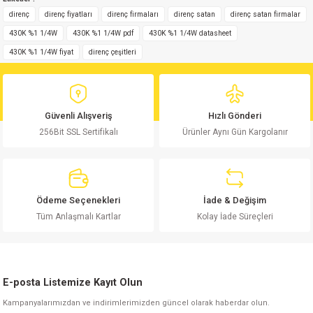
yetersiz gördüğünüz noktaları öneri formunu kullanarak tarafımıza
Yorum Yaz
iletebilirsiniz.
direnç
direnç fiyatları
direnç firmaları
direnç satan
direnç satan firmalar
Görüş ve önerileriniz için teşekkür ederiz.
430K %1 1/4W
430K %1 1/4W pdf
430K %1 1/4W datasheet
430K %1 1/4W fiyat
direnç çeşitleri
Ürün resmi kalitesiz, bozuk veya görüntülenemiyor.
Ürün açıklamasında eksik bilgiler bulunuyor.
Ürün bilgilerinde hatalar bulunuyor.
Güvenli Alışveriş
Hızlı Gönderi
Ürün fiyatı diğer sitelerden daha pahalı.
256Bit SSL Sertifikalı
Ürünler Aynı Gün Kargolanır
Bu ürüne benzer farklı alternatifler olmalı.
Ödeme Seçenekleri
İade & Değişim
Tüm Anlaşmalı Kartlar
Kolay İade Süreçleri
Gönder
E-posta Listemize Kayıt Olun
Kampanyalarımızdan ve indirimlerimizden güncel olarak haberdar olun.