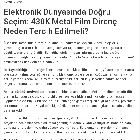
si
ansatör
 Kılıf
kavuşturuyor.
Elektronik Dünyasında Doğru
si
a Tipi Kondansatör
 Kılıf
Seçim: 430K Metal Film Direnç
Neden Tercih Edilmeli?
risi
Tipi Kondansatör
 Kılıf
Öncelikle, metal film dirençlerin sunduğu mükemmel doğruluk payı, projelerin
si
nsatör
 Kılıf
güvenilirliğini artırır. İstatistikler gösteriyor ki, bu dirençler genellikle %1 ya da daha
düşük toleranslarla üretilir. Bu, mühendislerin tasarımlarında daha fazla güven
duymasını sağlar. Yani, projenizi tamamladığınızda "acaba burada bir hata yaptım mı?"
endişesinden uzak olmanız mümkün.
si
r 1206 Kılıf
Kılıf
Isı dayanıklılığı
da bir diğer önemli avantajdır. Metal film dirençler, yüksek sıcaklıklarda
bile stabil kalma yeteneğine sahiptir. Elektronik projelerde ısı, çoğu zaman can sıkıcı bir
si
 402 Kılıf
Kılıf
sorun yaratır. Ancak 430K metal film direnç bu sorunu büyük ölçüde minimize eder.
Projenizin daha uzun ömürlü olmasını istemez misiniz?
Ayrıca,
gürültü seviyesi
açısından da oldukça avantajlıdır. Metal film dirençler, gürültü
isi
 603 Kılıf
Kılıf
üretimi konusunda düşük bir profil çizer. Ses, özellikle amplifikatörler gibi hassas
uygulamalarda büyük bir sorundur. Bu dirençler, gereksiz gürültüyü azaltarak, projenizin
performansını artırır. Hayal edin ki, müzik dinlerken arka planda çıkan o rahatsız edici
si
 805 Kılıf
5W
tıslama yok!
Bütün bu özellikleri bir araya getirdiğimizde, 430K metal film direncin elektronik
projelerinizde neden tercih edilmesi gerektiğini daha iyi anlayabiliyoruz. Daha az hata,
isi
nsatör
W
daha az ısı problemi ve daha yüksek ses kalitesi… Bu avantajlar, projelerinizin başarı
şansını artırır. Yani, bu dirençleri kullanmak, aslında akıllıca bir yatırım olacaktır!
si
atör
W