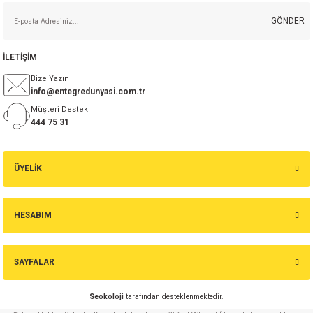
GÖNDER
İLETİŞİM
Bize Yazın
info@entegredunyasi.com.tr
Müşteri Destek
444 75 31
ÜYELİK
HESABIM
SAYFALAR
Seokoloji
tarafından desteklenmektedir.