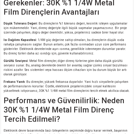
Gerekenler: 30K %1 1/4W Metal
Film Dirençlerin Avantajları
Düşük Tolerans Değeri
: Bu dirençlerin %1 tolerans değeri, kesinlik isteyen uygulamalar
için mükemmeldir. Yani, direnç değeriyle ilgili büyük sapmalar yaşamazsınız. Bir proje
üzerinde çalışırken, doğru değer önemlidir; yoksa, projeleriniz sadece birer hayal olur.
Isı Dağılımı Kapasitesi
: 1/4W güç değerine sahip olmaları, bu dirençlerin düşük ısıda
rahatça çalışmasını sağlar. Bunun anlamı, çok fazla ısınmadan uzun süre performans
gösterirler. Elektronik devrelerinde aşırı ısınma, genellikle istenmeyen durumlar yaratır.
Bu direnç türleri daha az ısındığı için, güvenle kullanabilirsiniz.
Gürültü Seviyesi
: Metal film dirençler, diğer direnç türlerine göre daha düşük gürültü
seviyesi sunar. Bu, analog devrelerde önemli bir avantaj sağlar çünkü sinyal bozulması
riskini azaltır. Ses sistemleri veya hassas ölçüm cihazları için bu durum büyük bir artı
olarak görülüyor.
Frekans Yanıtı
: Bu dirençler, yüksek frekansa duyarlıdır. Yani hızlı sinyallerle çalışırken
de performanslarını korurlar. Özetle, elektronik projelerinizdeki sinyal kalitesini
yükseltmek istiyorsanız, 30K %1 1/4W metal film dirençlerini tercih etmek akıllıca olacak.
Performans ve Güvenilirlik: Neden
30K %1 1/4W Metal Film Direnç
Tercih Edilmeli?
Elektronik devre tasarımında bazı bileşenlerin seçiminde doğru karar vermek, başarının