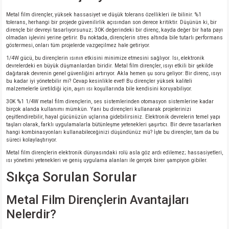
Metal film dirençler, yüksek hassasiyet ve düşük tolerans özellikleri ile bilinir. %1
tolerans, herhangi bir projede güvenilirlik açısından son derece kritiktir. Düşünün ki, bir
dirençle bir devreyi tasarlıyorsunuz; 30K değerindeki bir direnç, kayda değer bir hata payı
olmadan işlevini yerine getirir. Bu noktada, dirençlerin stres altında bile tutarlı performans
göstermesi, onları tüm projelerde vazgeçilmez hale getiriyor.
1/4W gücü, bu dirençlerin ısının etkisini minimize etmesini sağlıyor. Isı, elektronik
devrelerdeki en büyük düşmanlardan biridir. Metal film dirençler, ısıyı etkili bir şekilde
dağıtarak devrenin genel güvenliğini artırıyor. Akla hemen şu soru geliyor: Bir direnç, ısıyı
bu kadar iyi yönetebilir mi? Cevap kesinlikle evet! Bu dirençler yüksek kaliteli
malzemelerle üretildiği için, aşırı ısı koşullarında bile kendisini koruyabiliyor.
30K %1 1/4W metal film dirençlerin, ses sistemlerinden otomasyon sistemlerine kadar
birçok alanda kullanımı mümkün. Yani bu dirençleri kullanarak projelerinizi
çeşitlendirebilir, hayal gücünüzün uçlarına gidebilirsiniz. Elektronik devrelerin temel yapı
taşları olarak, farklı uygulamalarla bütünleşme yetenekleri şaşırtıcı. Bir devre tasarlarken
hangi kombinasyonları kullanabileceğinizi düşündünüz mü? İşte bu dirençler, tam da bu
süreci kolaylaştırıyor.
Metal film dirençlerin elektronik dünyasındaki rolü asla göz ardı edilemez; hassasiyetleri,
ısı yönetimi yetenekleri ve geniş uygulama alanları ile gerçek birer şampiyon gibiler.
Sıkça Sorulan Sorular
Metal Film Dirençlerin Avantajları
Nelerdir?