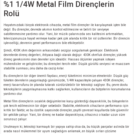
%1 1/4W Metal Film Dirençlerin
si
nsatörler
ç 25W
od
Rolü
ndansatör
ç 3W
ç
Hayatımızdaki birçok elektronik cihazda, metal film dirençler ile karşılaşmak işten bile
değil. Bu dirençler, devrede akımın kontrol edilmesine ve belirli bir seviyeye
ver
d Kondansatörler
ç 4W
sabitlenmesine yardımcı olur. Yani, bir müzik çalarınızda ses kalitesini artırmaktan,
televizyonunuza hayat vermeye kadar pek çok alanda kritik bir rol üstlenirler. Bir direncin
işlevselliği, devrenin genel performansını bile etkileyebilir.
si
ansatör
ç 6W
Şimdi, 430K ohm değerinin arkasındaki sezgiyi sorgulamak gerekiyor. Elektronik
devrelerde direnç değerleri, ihtiyaca bağlı olarak değişir. 430K ohm'luk dirençler, yüksek
direnç gereksinimi olan devreler için idealdir. Hassas ölçümler yapmak isteyen
si
Kondansatör
ç 7W
d
mühendisler ve geliştiriciler, bu dirençleri tercih eder. Düşük gürültü seviyesi ve muazzam
stabilite sunması, onu daha da cazip kılar.
Bu dirençlerin bir diğer önemli faydası, enerji tüketimini minimize etmeleridir. Düşük güç
isi
ansatör
ç 8W
tüketen devrelerin yaygınlaştığı günümüzde, 1/4W kapasiteyle çalışan 430K dirençler,
enerji tasarrufunu ön planda tutarak sürdürülebilir bir teknoloji sağlıyor. Bu, çevre dostu
teknolojilerin yaygınlaşmasına katkı sağlarken, kullanıcıların da bütçelerini korumalarına
si
ster AXİAL Kondansatör
ç 9W
yardımcı olur.
Metal film dirençlerin sıcaklık değişimlerine karşı gösterdiği dayanıklılık, bu bileşenlerin
çok tercih edilmesinin bir diğer sebebidir. Stabilite, elektronik cihazların performansı için
risi
ndansatörler
kritik bir faktör, ve bu özellik sayesinde dirençler, çeşitli çevresel koşullarda bile güvenilir
bir şekilde çalışır. Yani, bir direnç ne kadar dayanıklıysa, cihazınız o kadar uzun süre
sorunsuz çalışır.
isi
atör
Unutmayın ki, teknoloji karmaşık bir yapıya sahip olsa da, bu küçük parçalar aslında bir
arada nasıl mükemmel bir uyum sağladığını anlamak, en büyük sırları çözüme