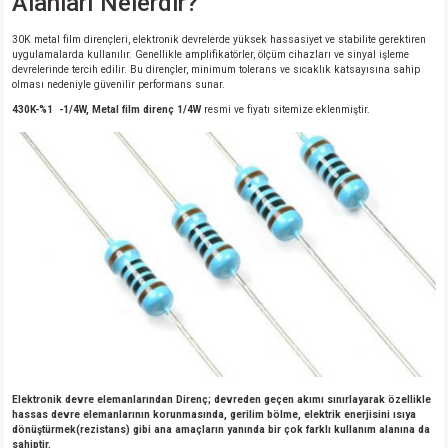
Alanları Nelerdir?
30K metal film dirençleri, elektronik devrelerde yüksek hassasiyet ve stabilite gerektiren
uygulamalarda kullanılır. Genellikle amplifikatörler, ölçüm cihazları ve sinyal işleme
devrelerinde tercih edilir. Bu dirençler, minimum tolerans ve sıcaklık katsayısına sahip
olması nedeniyle güvenilir performans sunar.
430K-%1 -1/4W, Metal film direnç 1/4W
resmi ve fiyatı sitemize eklenmiştir.
Elektronik devre elemanlarından Direnç; devreden geçen akımı sınırlayarak özellikle
hassas devre elemanlarının korunmasında, gerilim bölme, elektrik enerjisini ısıya
dönüştürmek(rezistans) gibi ana amaçların yanında bir çok farklı kullanım alanına da
sahiptir.