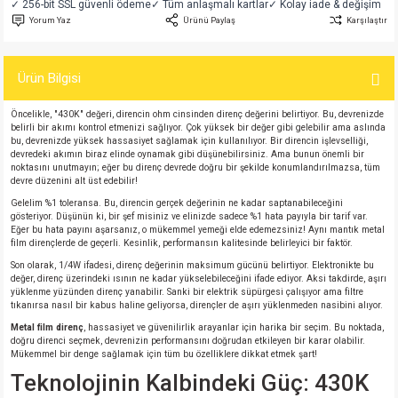
✓ 256-bit SSL güvenli ödeme
✓ Tüm anlaşmalı kartlar
✓ Kolay iade & değişim
si
atör
Serisi
enç 3W
 603 Kılıf
Yorum Yaz
Ürünü Paylaş
Karşılaştır
si
satör
erisi
enç 4W
 603 Kılıf - 25 Adet
Ürün Bilgisi
4 Serisi,27 Serisi,93 Serisi
atör
Serisi
enç 5W
 805 Kılıf
Öncelikle, "430K" değeri, direncin ohm cinsinden direnç değerini belirtiyor. Bu, devrenizde
belirli bir akımı kontrol etmenizi sağlıyor. Çok yüksek bir değer gibi gelebilir ama aslında
bu, devrenizde yüksek hassasiyet sağlamak için kullanılıyor. Bir direncin işlevselliği,
tör
 Serisi
ç 10W
 805 Kılıf - 25 Adet
devredeki akımın biraz elinde oynamak gibi düşünebilirsiniz. Ama bunun önemli bir
noktasını unutmayın; eğer bu direnç devrede doğru bir şekilde konumlandırılmazsa, tüm
devre düzenini alt üst edebilir!
erisi
atör
erisi
ç 11W
d
Gelelim %1 toleransa. Bu, direncin gerçek değerinin ne kadar saptanabileceğini
gösteriyor. Düşünün ki, bir şef misiniz ve elinizde sadece %1 hata payıyla bir tarif var.
Eğer bu hata payını aşarsanız, o mükemmel yemeği elde edemezsiniz! Aynı mantık metal
isi
satör
ç 13W
film dirençlerde de geçerli. Kesinlik, performansın kalitesinde belirleyici bir faktör.
Son olarak, 1/4W ifadesi, direnç değerinin maksimum gücünü belirtiyor. Elektronikte bu
isi
atör
ç 14W
değer, direnç üzerindeki ısının ne kadar yükselebileceğini ifade ediyor. Aksi takdirde, aşırı
yüklenme yüzünden direnç yanabilir. Sanki bir elektrik süpürgesi çalışıyor ama filtre
tıkanırsa nasıl bir kabus haline geliyorsa, dirençler de aşırı yüklenmeden nasibini alıyor.
i
satör
ç 15W
Metal film direnç
, hassasiyet ve güvenilirlik arayanlar için harika bir seçim. Bu noktada,
doğru direnci seçmek, devrenizin performansını doğrudan etkileyen bir karar olabilir.
Mükemmel bir denge sağlamak için tüm bu özelliklere dikkat etmek şart!
isi
atör
ç 17W
iyot
Teknolojinin Kalbindeki Güç: 430K