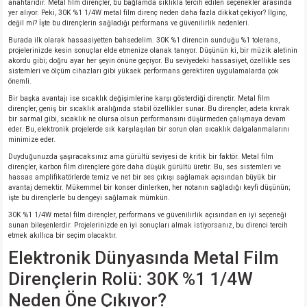
anahtarıdır. Metal film dirençler, bu bağlamda sıklıkla tercih edilen seçenekler arasında
yer alıyor. Peki, 30K %1 1/4W metal film direnç neden daha fazla dikkat çekiyor? İlginç,
değil mi? İşte bu dirençlerin sağladığı performans ve güvenilirlik nedenleri.
Burada ilk olarak hassasiyetten bahsedelim. 30K %1 direncin sunduğu %1 tolerans,
projelerinizde kesin sonuçlar elde etmenize olanak tanıyor. Düşünün ki, bir müzik aletinin
akordu gibi; doğru ayar her şeyin önüne geçiyor. Bu seviyedeki hassasiyet, özellikle ses
sistemleri ve ölçüm cihazları gibi yüksek performans gerektiren uygulamalarda çok
önemli.
Bir başka avantajı ise sıcaklık değişimlerine karşı gösterdiği dirençtir. Metal film
dirençler, geniş bir sıcaklık aralığında stabil özellikler sunar. Bu dirençler, adeta kıvrak
bir sarmal gibi, sıcaklık ne olursa olsun performansını düşürmeden çalışmaya devam
eder. Bu, elektronik projelerde sık karşılaşılan bir sorun olan sıcaklık dalgalanmalarını
minimize eder.
Duyduğunuzda şaşıracaksınız ama gürültü seviyesi de kritik bir faktör. Metal film
dirençler, karbon film dirençlere göre daha düşük gürültü üretir. Bu, ses sistemleri ve
hassas amplifikatörlerde temiz ve net bir ses çıkışı sağlamak açısından büyük bir
avantaj demektir. Mükemmel bir konser dinlerken, her notanın sağladığı keyfi düşünün;
işte bu dirençlerle bu dengeyi sağlamak mümkün.
30K %1 1/4W metal film dirençler, performans ve güvenilirlik açısından en iyi seçeneği
sunan bileşenlerdir. Projelerinizde en iyi sonuçları almak istiyorsanız, bu direnci tercih
etmek akıllıca bir seçim olacaktır.
Elektronik Dünyasında Metal Film
Dirençlerin Rolü: 30K %1 1/4W
Neden Öne Çıkıyor?