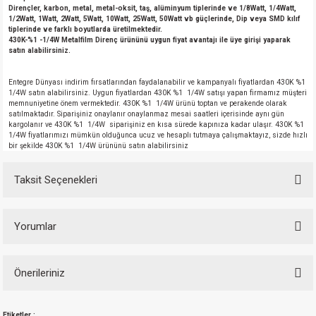
Dirençler, karbon, metal, metal-oksit, taş, alüminyum tiplerinde ve 1/8Watt, 1/4Watt,
1/2Watt, 1Watt, 2Watt, 5Watt, 10Watt, 25Watt, 50Watt vb güçlerinde, Dip veya SMD kılıf
tiplerinde ve farklı boyutlarda üretilmektedir.
430K-%1 -1/4W Metalfilm Direnç ürününü uygun fiyat avantajı ile üye girişi yaparak
satın alabilirsiniz.
Entegre Dünyası indirim fırsatlarından faydalanabilir ve kampanyalı fiyatlardan 430K %1
1/4W satın alabilirsiniz. Uygun fiyatlardan 430K %1 1/4W satışı yapan firmamız müşteri
memnuniyetine önem vermektedir. 430K %1 1/4W ürünü toptan ve perakende olarak
satılmaktadır. Siparişiniz onaylanır onaylanmaz mesai saatleri içerisinde aynı gün
kargolanır ve 430K %1 1/4W siparişiniz en kısa sürede kapınıza kadar ulaşır. 430K %1
1/4W fiyatlarımızı mümkün olduğunca ucuz ve hesaplı tutmaya çalışmaktayız, sizde hızlı
bir şekilde 430K %1 1/4W ürününü satın alabilirsiniz
Taksit Seçenekleri
Yorumlar
Önerileriniz
Bu ürüne ilk yorumu siz yapın!
Bu ürünün fiyat bilgisi, resim, ürün açıklamalarında ve diğer konularda
Etiketler :