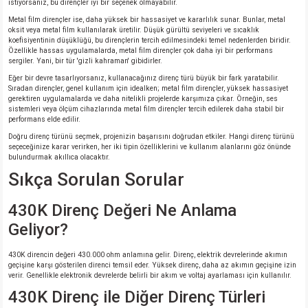
istiyorsanız, bu dirençler iyi bir seçenek olmayabilir.
Metal film dirençler ise, daha yüksek bir hassasiyet ve kararlılık sunar. Bunlar, metal
oksit veya metal film kullanılarak üretilir. Düşük gürültü seviyeleri ve sıcaklık
koefisiyentinin düşüklüğü, bu dirençlerin tercih edilmesindeki temel nedenlerden biridir.
Özellikle hassas uygulamalarda, metal film dirençler çok daha iyi bir performans
sergiler. Yani, bir tür 'gizli kahraman' gibidirler.
Eğer bir devre tasarlıyorsanız, kullanacağınız direnç türü büyük bir fark yaratabilir.
Sıradan dirençler, genel kullanım için idealken; metal film dirençler, yüksek hassasiyet
gerektiren uygulamalarda ve daha nitelikli projelerde karşımıza çıkar. Örneğin, ses
sistemleri veya ölçüm cihazlarında metal film dirençler tercih edilerek daha stabil bir
performans elde edilir.
Doğru direnç türünü seçmek, projenizin başarısını doğrudan etkiler. Hangi direnç türünü
seçeceğinize karar verirken, her iki tipin özelliklerini ve kullanım alanlarını göz önünde
bulundurmak akıllıca olacaktır.
Sıkça Sorulan Sorular
430K Direnç Değeri Ne Anlama
Geliyor?
430K direncin değeri 430.000 ohm anlamına gelir. Direnç, elektrik devrelerinde akımın
geçişine karşı gösterilen direnci temsil eder. Yüksek direnç, daha az akımın geçişine izin
verir. Genellikle elektronik devrelerde belirli bir akım ve voltaj ayarlaması için kullanılır.
430K Direnç ile Diğer Direnç Türleri