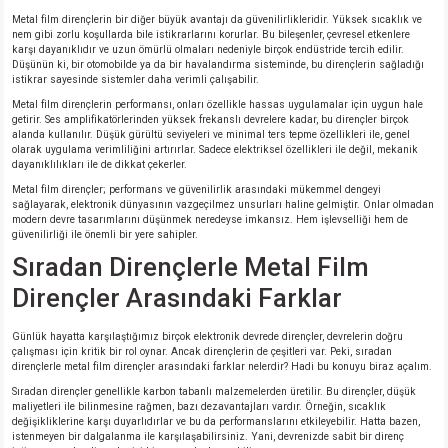
Metal film dirençlerin bir diğer büyük avantajı da güvenilirlikleridir. Yüksek sıcaklık ve
nem gibi zorlu koşullarda bile istikrarlarını korurlar. Bu bileşenler, çevresel etkenlere
karşı dayanıklıdır ve uzun ömürlü olmaları nedeniyle birçok endüstride tercih edilir.
Düşünün ki, bir otomobilde ya da bir havalandırma sisteminde, bu dirençlerin sağladığı
istikrar sayesinde sistemler daha verimli çalışabilir.
Metal film dirençlerin performansı, onları özellikle hassas uygulamalar için uygun hale
getirir. Ses amplifikatörlerinden yüksek frekanslı devrelere kadar, bu dirençler birçok
alanda kullanılır. Düşük gürültü seviyeleri ve minimal ters tepme özellikleri ile, genel
olarak uygulama verimliliğini artırırlar. Sadece elektriksel özellikleri ile değil, mekanik
dayanıklılıkları ile de dikkat çekerler.
Metal film dirençler; performans ve güvenilirlik arasındaki mükemmel dengeyi
sağlayarak, elektronik dünyasının vazgeçilmez unsurları haline gelmiştir. Onlar olmadan
modern devre tasarımlarını düşünmek neredeyse imkansız. Hem işlevselliği hem de
güvenilirliği ile önemli bir yere sahipler.
Sıradan Dirençlerle Metal Film
Dirençler Arasındaki Farklar
Günlük hayatta karşılaştığımız birçok elektronik devrede dirençler, devrelerin doğru
çalışması için kritik bir rol oynar. Ancak dirençlerin de çeşitleri var. Peki, sıradan
dirençlerle metal film dirençler arasındaki farklar nelerdir? Hadi bu konuyu biraz açalım.
Sıradan dirençler genellikle karbon tabanlı malzemelerden üretilir. Bu dirençler, düşük
maliyetleri ile bilinmesine rağmen, bazı dezavantajları vardır. Örneğin, sıcaklık
değişikliklerine karşı duyarlıdırlar ve bu da performanslarını etkileyebilir. Hatta bazen,
istenmeyen bir dalgalanma ile karşılaşabilirsiniz. Yani, devrenizde sabit bir direnç