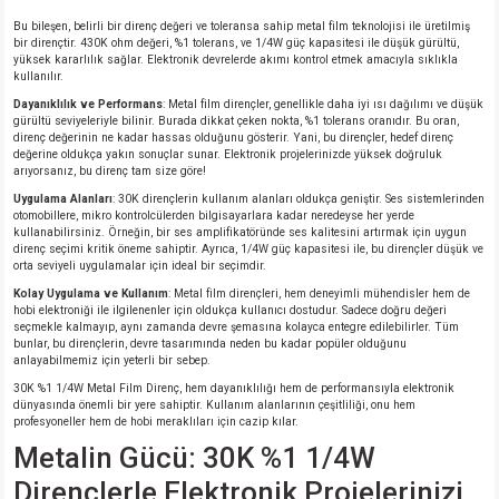
Bu bileşen, belirli bir direnç değeri ve toleransa sahip metal film teknolojisi ile üretilmiş
bir dirençtir. 430K ohm değeri, %1 tolerans, ve 1/4W güç kapasitesi ile düşük gürültü,
yüksek kararlılık sağlar. Elektronik devrelerde akımı kontrol etmek amacıyla sıklıkla
kullanılır.
Dayanıklılık ve Performans
: Metal film dirençler, genellikle daha iyi ısı dağılımı ve düşük
gürültü seviyeleriyle bilinir. Burada dikkat çeken nokta, %1 tolerans oranıdır. Bu oran,
direnç değerinin ne kadar hassas olduğunu gösterir. Yani, bu dirençler, hedef direnç
değerine oldukça yakın sonuçlar sunar. Elektronik projelerinizde yüksek doğruluk
arıyorsanız, bu direnç tam size göre!
Uygulama Alanları
: 30K dirençlerin kullanım alanları oldukça geniştir. Ses sistemlerinden
otomobillere, mikro kontrolcülerden bilgisayarlara kadar neredeyse her yerde
kullanabilirsiniz. Örneğin, bir ses amplifikatöründe ses kalitesini artırmak için uygun
direnç seçimi kritik öneme sahiptir. Ayrıca, 1/4W güç kapasitesi ile, bu dirençler düşük ve
orta seviyeli uygulamalar için ideal bir seçimdir.
Kolay Uygulama ve Kullanım
: Metal film dirençleri, hem deneyimli mühendisler hem de
hobi elektroniği ile ilgilenenler için oldukça kullanıcı dostudur. Sadece doğru değeri
seçmekle kalmayıp, aynı zamanda devre şemasına kolayca entegre edilebilirler. Tüm
bunlar, bu dirençlerin, devre tasarımında neden bu kadar popüler olduğunu
anlayabilmemiz için yeterli bir sebep.
30K %1 1/4W Metal Film Direnç, hem dayanıklılığı hem de performansıyla elektronik
dünyasında önemli bir yere sahiptir. Kullanım alanlarının çeşitliliği, onu hem
profesyoneller hem de hobi meraklıları için cazip kılar.
Metalin Gücü: 30K %1 1/4W
Dirençlerle Elektronik Projelerinizi