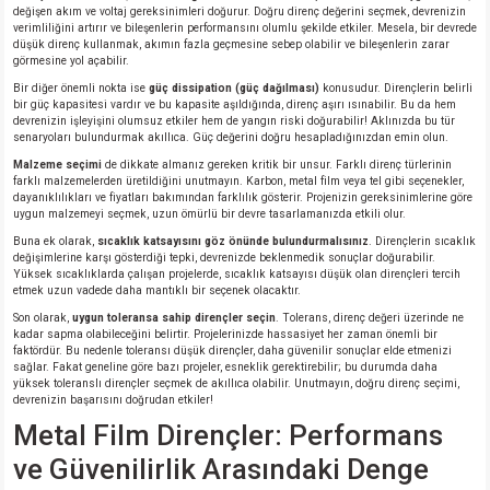
değişen akım ve voltaj gereksinimleri doğurur. Doğru direnç değerini seçmek, devrenizin
verimliliğini artırır ve bileşenlerin performansını olumlu şekilde etkiler. Mesela, bir devrede
düşük direnç kullanmak, akımın fazla geçmesine sebep olabilir ve bileşenlerin zarar
görmesine yol açabilir.
Bir diğer önemli nokta ise
güç dissipation (güç dağılması)
konusudur. Dirençlerin belirli
bir güç kapasitesi vardır ve bu kapasite aşıldığında, direnç aşırı ısınabilir. Bu da hem
devrenizin işleyişini olumsuz etkiler hem de yangın riski doğurabilir! Aklınızda bu tür
senaryoları bulundurmak akıllıca. Güç değerini doğru hesapladığınızdan emin olun.
Malzeme seçimi
de dikkate almanız gereken kritik bir unsur. Farklı direnç türlerinin
farklı malzemelerden üretildiğini unutmayın. Karbon, metal film veya tel gibi seçenekler,
dayanıklılıkları ve fiyatları bakımından farklılık gösterir. Projenizin gereksinimlerine göre
uygun malzemeyi seçmek, uzun ömürlü bir devre tasarlamanızda etkili olur.
Buna ek olarak,
sıcaklık katsayısını göz önünde bulundurmalısınız
. Dirençlerin sıcaklık
değişimlerine karşı gösterdiği tepki, devrenizde beklenmedik sonuçlar doğurabilir.
Yüksek sıcaklıklarda çalışan projelerde, sıcaklık katsayısı düşük olan dirençleri tercih
etmek uzun vadede daha mantıklı bir seçenek olacaktır.
Son olarak,
uygun toleransa sahip dirençler seçin
. Tolerans, direnç değeri üzerinde ne
kadar sapma olabileceğini belirtir. Projelerinizde hassasiyet her zaman önemli bir
faktördür. Bu nedenle toleransı düşük dirençler, daha güvenilir sonuçlar elde etmenizi
sağlar. Fakat geneline göre bazı projeler, esneklik gerektirebilir; bu durumda daha
yüksek toleranslı dirençler seçmek de akıllıca olabilir. Unutmayın, doğru direnç seçimi,
devrenizin başarısını doğrudan etkiler!
Metal Film Dirençler: Performans
ve Güvenilirlik Arasındaki Denge