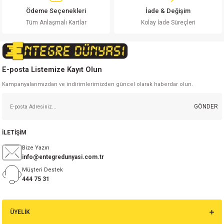
Ödeme Seçenekleri
İade & Değişim
Gönder
Tüm Anlaşmalı Kartlar
Kolay İade Süreçleri
isi
si
E-posta Listemize Kayıt Olun
isi
Kampanyalarımızdan ve indirimlerimizden güncel olarak haberdar olun.
isi
GÖNDER
risi
İLETİŞİM
risi
Bize Yazın
info@entegredunyasi.com.tr
Müşteri Destek
si
444 75 31
si
ÜYELİK
risi