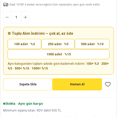
Saat 14:00’ a kadar vereceğiniz tüm siparişler, aynı gün sevk edilir.
md
risi
Klemens 180C
nsatör
erisi
renç %5 2W
Kılıf
risi
Klemens 90C
atör
risi
enç 1/8w
Kılıf
i
satör
risi
enç %1 1/2W
k kapasitör
⚙️ Toplu Alım İndirimi — çok al, az öde
100 adet · %3
250 adet · %5
500 adet · %10
si
atör
risi
enç %1 1/4W
1000 adet · %15
si
tör
risi
renç 1/2W
ad
iyot
Aynı kategoriden toplam adede göre kademeli indirim:
100+ %3 · 250+
%5 · 500+ %10 · 1000+ %15
si
atör
Serisi
renç 10W
isi
satör
Serisi
enç 1W
r 1206 Kılıf
Sepete Ekle
Hemen Al
 Serisi,45 Serisi
atör
Serisi
renç 20W
 1206 Kılıf - 25 Adet
iyot
Stokta · Aynı gün kargo
risi
tör
isi
enç 2W
 402 Kılıf
Minimum sipariş tutarı: KDV dahil 500 TL