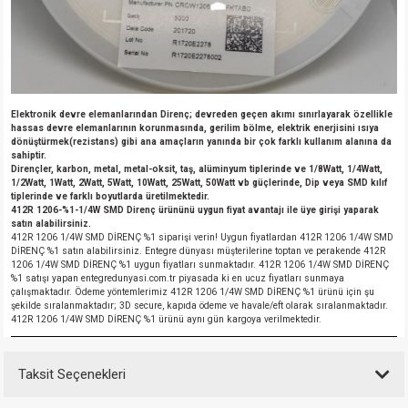
si
nsatörler
ç 25W
od
ndansatör
ç 3W
ç
ver
d Kondansatörler
ç 4W
Elektronik devre elemanlarından Direnç; devreden geçen akımı sınırlayarak özellikle
hassas devre elemanlarının korunmasında, gerilim bölme, elektrik enerjisini ısıya
dönüştürmek(rezistans) gibi ana amaçların yanında bir çok farklı kullanım alanına da
si
ansatör
ç 6W
sahiptir.
Dirençler, karbon, metal, metal-oksit, taş, alüminyum tiplerinde ve 1/8Watt, 1/4Watt,
1/2Watt, 1Watt, 2Watt, 5Watt, 10Watt, 25Watt, 50Watt vb güçlerinde, Dip veya SMD kılıf
si
Kondansatör
ç 7W
d
tiplerinde ve farklı boyutlarda üretilmektedir.
412R 1206-%1-1/4W SMD Direnç
ürününü uygun fiyat avantajı ile üye girişi yaparak
satın alabilirsiniz.
isi
ansatör
ç 8W
412R 1206 1/4W SMD DİRENÇ %1 siparişi verin! Uygun fiyatlardan 412R 1206 1/4W SMD
DİRENÇ %1 satın alabilirsiniz. Entegre dünyası müşterilerine toptan ve perakende 412R
1206 1/4W SMD DİRENÇ %1 uygun fiyatları sunmaktadır. 412R 1206 1/4W SMD DİRENÇ
%1 satışı yapan entegredunyasi.com.tr piyasada ki en ucuz fiyatları sunmaya
si
ster AXİAL Kondansatör
ç 9W
çalışmaktadır. Ödeme yöntemlerimiz 412R 1206 1/4W SMD DİRENÇ %1 ürünü için şu
şekilde sıralanmaktadır; 3D secure, kapıda ödeme ve havale/eft olarak sıralanmaktadır.
412R 1206 1/4W SMD DİRENÇ %1 ürünü aynı gün kargoya verilmektedir.
risi
ndansatörler
isi
atör
Taksit Seçenekleri