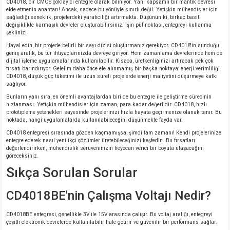
CD4018, bir CMOS çoklayıcı entegre olarak biliniyor. Yani kapsamlı bir mantık devresi
elde etmenin anahtarı! Ancak, sadece bu yönüyle sınırlı değil. Yetişkin mühendisler için
sağladığı esneklik, projelerdeki yaratıcılığı artırmakta. Düşünün ki, birkaç basit
değişiklikle karmaşık devreler oluşturabilirsiniz. İşin püf noktası, entegreyi kullanma
şekliniz!
Hayal edin, bir projede belirli bir sayı dizisi oluşturmanız gerekiyor. CD4018'in sunduğu
geniş aralık, bu tür ihtiyaçlarınızda devreye giriyor. Hem zamanlama devrelerinde hem de
dijital işleme uygulamalarında kullanılabilir. Kısaca, üretkenliğinizi artıracak pek çok
fırsatı barındırıyor. Gelelim daha önce ele alınmamış bir başka noktaya: enerji verimliliği.
CD4018, düşük güç tüketimi ile uzun süreli projelerde enerji maliyetini düşürmeye katkı
sağlıyor.
Bunların yanı sıra, en önemli avantajlardan biri de bu entegre ile geliştirme sürecinin
hızlanması. Yetişkin mühendisler için zaman, para kadar değerlidir. CD4018, hızlı
prototipleme yetenekleri sayesinde projelerinizi hızla hayata geçirmenize olanak tanır. Bu
noktada, hangi uygulamalarda kullanılabileceğini düşünmekte fayda var.
CD4018 entegresi sırasında gözden kaçmamışsa, şimdi tam zamanı! Kendi projelerinize
entegre ederek nasıl yenilikçi çözümler üretebileceğinizi keşfedin. Bu fırsatları
değerlendirirken, mühendislik serüveninizin heyecan verici bir boyuta ulaşacağını
göreceksiniz.
Sıkça Sorulan Sorular
CD4018BE'nin Çalışma Voltajı Nedir?
CD4018BE entegresi, genellikle 3V ile 15V arasında çalışır. Bu voltaj aralığı, entegreyi
çeşitli elektronik devrelerde kullanılabilir hale getirir ve güvenilir bir performans sağlar.