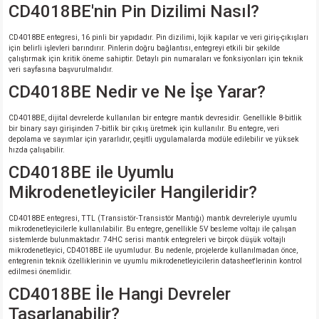
CD4018BE'nin Pin Dizilimi Nasıl?
CD4018BE entegresi, 16 pinli bir yapıdadır. Pin dizilimi, lojik kapılar ve veri giriş-çıkışları
için belirli işlevleri barındırır. Pinlerin doğru bağlantısı, entegreyi etkili bir şekilde
çalıştırmak için kritik öneme sahiptir. Detaylı pin numaraları ve fonksiyonları için teknik
veri sayfasına başvurulmalıdır.
CD4018BE Nedir ve Ne İşe Yarar?
CD4018BE, dijital devrelerde kullanılan bir entegre mantık devresidir. Genellikle 8-bitlik
bir binary sayı girişinden 7-bitlik bir çıkış üretmek için kullanılır. Bu entegre, veri
depolama ve sayımlar için yararlıdır, çeşitli uygulamalarda modüle edilebilir ve yüksek
hızda çalışabilir.
CD4018BE ile Uyumlu
Mikrodenetleyiciler Hangileridir?
CD4018BE entegresi, TTL (Transistör-Transistör Mantığı) mantık devreleriyle uyumlu
mikrodenetleyicilerle kullanılabilir. Bu entegre, genellikle 5V besleme voltajı ile çalışan
sistemlerde bulunmaktadır. 74HC serisi mantık entegreleri ve birçok düşük voltajlı
mikrodenetleyici, CD4018BE ile uyumludur. Bu nedenle, projelerde kullanılmadan önce,
entegrenin teknik özelliklerinin ve uyumlu mikrodenetleyicilerin datasheet'lerinin kontrol
edilmesi önemlidir.
CD4018BE İle Hangi Devreler
Tasarlanabilir?