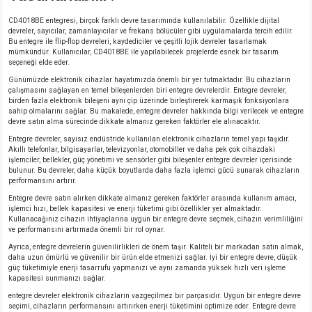
CD4018BE entegresi, birçok farklı devre tasarımında kullanılabilir. Özellikle dijital
devreler, sayıcılar, zamanlayıcılar ve frekans bölücüler gibi uygulamalarda tercih edilir.
Bu entegre ile flip-flop devreleri, kaydediciler ve çeşitli lojik devreler tasarlamak
mümkündür. Kullanıcılar, CD4018BE ile yapılabilecek projelerde esnek bir tasarım
seçeneği elde eder.
Günümüzde elektronik cihazlar hayatımızda önemli bir yer tutmaktadır. Bu cihazların
çalışmasını sağlayan en temel bileşenlerden biri entegre devrelerdir. Entegre devreler,
birden fazla elektronik bileşeni aynı çip üzerinde birleştirerek karmaşık fonksiyonlara
sahip olmalarını sağlar. Bu makalede, entegre devreler hakkında bilgi verilecek ve entegre
devre satın alma sürecinde dikkate almanız gereken faktörler ele alınacaktır.
Entegre devreler, sayısız endüstride kullanılan elektronik cihazların temel yapı taşıdır.
Akıllı telefonlar, bilgisayarlar, televizyonlar, otomobiller ve daha pek çok cihazdaki
işlemciler, bellekler, güç yönetimi ve sensörler gibi bileşenler entegre devreler içerisinde
bulunur. Bu devreler, daha küçük boyutlarda daha fazla işlemci gücü sunarak cihazların
performansını artırır.
Entegre devre satın alırken dikkate almanız gereken faktörler arasında kullanım amacı,
işlemci hızı, bellek kapasitesi ve enerji tüketimi gibi özellikler yer almaktadır.
Kullanacağınız cihazın ihtiyaçlarına uygun bir entegre devre seçmek, cihazın verimliliğini
ve performansını artırmada önemli bir rol oynar.
Ayrıca, entegre devrelerin güvenilirlikleri de önem taşır. Kaliteli bir markadan satın almak,
daha uzun ömürlü ve güvenilir bir ürün elde etmenizi sağlar. İyi bir entegre devre, düşük
güç tüketimiyle enerji tasarrufu yapmanızı ve aynı zamanda yüksek hızlı veri işleme
kapasitesi sunmanızı sağlar.
entegre devreler elektronik cihazların vazgeçilmez bir parçasıdır. Uygun bir entegre devre
seçimi, cihazların performansını artırırken enerji tüketimini optimize eder. Entegre devre