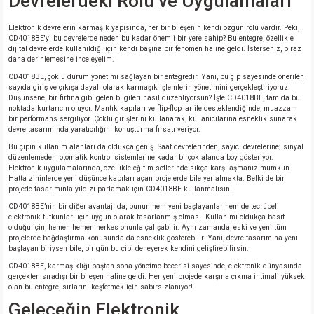
Devrelerdeki Rolü ve Uygulamaları
Elektronik devrelerin karmaşık yapısında, her bir bileşenin kendi özgün rolü vardır. Peki,
CD4018BE'yi bu devrelerde neden bu kadar önemli bir yere sahip? Bu entegre, özellikle
dijital devrelerde kullanıldığı için kendi başına bir fenomen haline geldi. İsterseniz, biraz
daha derinlemesine inceleyelim.
CD4018BE, çoklu durum yönetimi sağlayan bir entegredir. Yani, bu çip sayesinde önerilen
sayıda giriş ve çıkışa dayalı olarak karmaşık işlemlerin yönetimini gerçekleştiriyoruz.
Düşünsene, bir fırtına gibi gelen bilgileri nasıl düzenliyorsun? İşte CD4018BE, tam da bu
noktada kurtarıcın oluyor. Mantık kapıları ve flip-flop'lar ile desteklendiğinde, muazzam
bir performans sergiliyor. Çoklu girişlerini kullanarak, kullanıcılarına esneklik sunarak
devre tasarımında yaratıcılığını konuşturma fırsatı veriyor.
Bu çipin kullanım alanları da oldukça geniş. Saat devrelerinden, sayıcı devrelerine; sinyal
düzenlemeden, otomatik kontrol sistemlerine kadar birçok alanda boy gösteriyor.
Elektronik uygulamalarında, özellikle eğitim setlerinde sıkça karşılaşmanız mümkün.
Hatta zihinlerde yeni düşünce kapıları açan projelerde bile yer almakta. Belki de bir
projede tasarımınla yıldızı parlamak için CD4018BE kullanmalısın!
CD4018BE’nin bir diğer avantajı da, bunun hem yeni başlayanlar hem de tecrübeli
elektronik tutkunları için uygun olarak tasarlanmış olması. Kullanımı oldukça basit
olduğu için, hemen hemen herkes onunla çalışabilir. Aynı zamanda, eski ve yeni tüm
projelerde bağdaştırma konusunda da esneklik gösterebilir. Yani, devre tasarımına yeni
başlayan biriysen bile, bir gün bu çipi deneyerek kendini geliştirebilirsin.
CD4018BE, karmaşıklığı baştan sona yönetme becerisi sayesinde, elektronik dünyasında
gerçekten sıradışı bir bileşen haline geldi. Her yeni projede karşına çıkma ihtimali yüksek
olan bu entegre, sırlarını keşfetmek için sabırsızlanıyor!
Geleceğin Elektronik