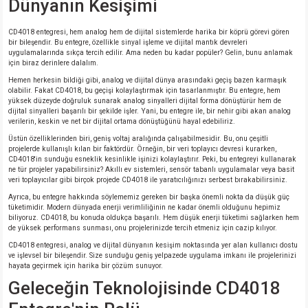
Dünyanın Kesişimi
isi
CD4018 entegresi, hem analog hem de dijital sistemlerde harika bir köprü görevi gören
bir bileşendir. Bu entegre, özellikle sinyal işleme ve dijital mantık devreleri
uygulamalarında sıkça tercih edilir. Ama neden bu kadar popüler? Gelin, bunu anlamak
erisi
için biraz derinlere dalalım.
Hemen herkesin bildiği gibi, analog ve dijital dünya arasındaki geçiş bazen karmaşık
olabilir. Fakat CD4018, bu geçişi kolaylaştırmak için tasarlanmıştır. Bu entegre, hem
releri
yüksek düzeyde doğruluk sunarak analog sinyalleri dijital forma dönüştürür hem de
dijital sinyalleri başarılı bir şekilde işler. Yani, bu entegre ile, bir nehir gibi akan analog
verilerin, keskin ve net bir dijital ortama dönüştüğünü hayal edebiliriz.
P MARKA)
Üstün özelliklerinden biri, geniş voltaj aralığında çalışabilmesidir. Bu, onu çeşitli
projelerde kullanışlı kılan bir faktördür. Örneğin, bir veri toplayıcı devresi kurarken,
CD4018'in sunduğu esneklik kesinlikle işinizi kolaylaştırır. Peki, bu entegreyi kullanarak
ne tür projeler yapabilirsiniz? Akıllı ev sistemleri, sensör tabanlı uygulamalar veya basit
veri toplayıcılar gibi birçok projede CD4018 ile yaratıcılığınızı serbest bırakabilirsiniz.
Ayrıca, bu entegre hakkında söylememiz gereken bir başka önemli nokta da düşük güç
tüketimidir. Modern dünyada enerji verimliliğinin ne kadar önemli olduğunu hepimiz
biliyoruz. CD4018, bu konuda oldukça başarılı. Hem düşük enerji tüketimi sağlarken hem
de yüksek performans sunması, onu projelerinizde tercih etmeniz için cazip kılıyor.
CD4018 entegresi, analog ve dijital dünyanın kesişim noktasında yer alan kullanıcı dostu
ve işlevsel bir bileşendir. Size sunduğu geniş yelpazede uygulama imkanı ile projelerinizi
hayata geçirmek için harika bir çözüm sunuyor.
Geleceğin Teknolojisinde CD4018