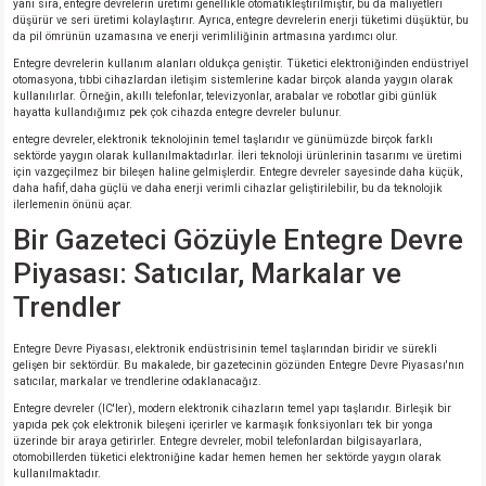
yanı sıra, entegre devrelerin üretimi genellikle otomatikleştirilmiştir, bu da maliyetleri
düşürür ve seri üretimi kolaylaştırır. Ayrıca, entegre devrelerin enerji tüketimi düşüktür, bu
da pil ömrünün uzamasına ve enerji verimliliğinin artmasına yardımcı olur.
Entegre devrelerin kullanım alanları oldukça geniştir. Tüketici elektroniğinden endüstriyel
otomasyona, tıbbi cihazlardan iletişim sistemlerine kadar birçok alanda yaygın olarak
kullanılırlar. Örneğin, akıllı telefonlar, televizyonlar, arabalar ve robotlar gibi günlük
hayatta kullandığımız pek çok cihazda entegre devreler bulunur.
entegre devreler, elektronik teknolojinin temel taşlarıdır ve günümüzde birçok farklı
sektörde yaygın olarak kullanılmaktadırlar. İleri teknoloji ürünlerinin tasarımı ve üretimi
için vazgeçilmez bir bileşen haline gelmişlerdir. Entegre devreler sayesinde daha küçük,
daha hafif, daha güçlü ve daha enerji verimli cihazlar geliştirilebilir, bu da teknolojik
ilerlemenin önünü açar.
Bir Gazeteci Gözüyle Entegre Devre
Piyasası: Satıcılar, Markalar ve
Trendler
Entegre Devre Piyasası, elektronik endüstrisinin temel taşlarından biridir ve sürekli
gelişen bir sektördür. Bu makalede, bir gazetecinin gözünden Entegre Devre Piyasası'nın
satıcılar, markalar ve trendlerine odaklanacağız.
Entegre devreler (IC'ler), modern elektronik cihazların temel yapı taşlarıdır. Birleşik bir
yapıda pek çok elektronik bileşeni içerirler ve karmaşık fonksiyonları tek bir yonga
üzerinde bir araya getirirler. Entegre devreler, mobil telefonlardan bilgisayarlara,
otomobillerden tüketici elektroniğine kadar hemen hemen her sektörde yaygın olarak
kullanılmaktadır.