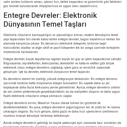
satın alırken kullanım amacı, işlemci hızı, bellek kapasitesi ve güvenilirlik gibi faktörleri
göz önünde bulundurarak ihtiyaçlarınıza en uygun olanı seçebilirsiniz.
Entegre Devreler: Elektronik
Dünyasının Temel Taşları
Elektronik cihazların karmaşıklığını ve işlevselliğini artıran, modern teknolojinin temel
yapı taşlarından biri olarak kabul edilen entegre devreler, bugün hayatımızın hemen her
alanında karşımıza çıkıyor. Bu benzersiz elektronik bileşenler, birbirine bağlı
transistörler, diyotlar ve diğer aktif ve pasif bileşenleri tek bir yonga üzerinde birleştiren
mühendislik harikalarıdır.
Entegre devreler, küçük boyutlarına rağmen büyük bir güç ve işlem kapasitesine sahiptir.
Bilgisayarlar, cep telefonları, televizyonlar, otomobiller ve hatta ev aletleri gibi birçok
elektronik cihaz, entegre devrelerin sağladığı işlem gücü ve verimlilik sayesinde
gelişmiştir. İşte bu devreler, elektronik dünyasının temel taşlarıdır.
Bu devrelerin önemli bir özelliği, yüksek entegrasyon derecesidir. Bir entegre devrenin
içerisinde binlerce hatta milyonlarca bileşen bulunabilir. Bu sayede daha az yer
kaplayarak daha fazla fonksiyonu yerine getirebilirler. Ayrıca, entegre devrelerin üretimi
de seri üretim yöntemleriyle gerçekleştirilebilir, bu da maliyetleri düşürür ve daha uygun
fiyatlı elektronik cihazların ortaya çıkmasını sağlar.
Entegre devrelerin evrimi, Moore'un Yasası olarak bilinen bir gözlemle de
desteklenmektedir. Bu yasa, entegre devrelerin yoğunluğunun her iki yılda bir iki katına
çıkacağını öngörür. Bu hızlı gelişim, daha güçlü ve daha hızlı işlemcilerin üretilmesini
mümkün kılarak teknolojik ilerlemeyi tetiklemiştir.
Ancak entegre devrelerin getirdiği bu büyük potansiyel aynı zamanda bazı zorlukları da