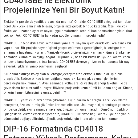
CD4018BE ile Elektronik
Projelerinize Yeni Bir Boyut Katın!
Elektronik projelerde yenilik arayışında mısınız? O halde, CD4018BE entegresi tam size
göre! Bu küçük ama etkili bileşen, projelerinize gerçek bir güç katabilir. Özellikle, çok
fonksiyonlu zamanlayıcı ve sayıcı uygulamalarında kendini kanıtlamış olmasıyla dikkat
çekiyor. Peki, CD4018BE’nin bu kadar popüler olmasının sebebi nedir?
CD4018BE, 16-bit ikili sayıcı olmasının yanı sıra, sayma işlemlerinde oldukça esnek bir
yapı sunar. Bir projede sayma işlemi gerçekleştirmeniz gerektiğinde, bu entegre tam
anlamıyla hayatınızı kurtarır. Yani, elektronik projelerinizin karmaşıklığını artırırken aynı
zamanda kullanım kolaylığı sağlar. Düşünün ki, basit bir buton ile ışıkları kontrol eden
bir devre tasarlıyorsunuz. İşte burada CD4018BE devreye giriyor ve her basışta bir sayı
sayarak ışıkların yanıp sönmesini sağlıyor!
Kullanımı oldukça kolay olan bu entegre, deneyimsiz elektronik tutkunları için bile
ulaşılabilir. Sadece birkaç temel bağlantı yaparak, karmaşık sayma işlemlerini
gerçekleştirmek mümkün. Aynı zamanda, voltaj aralığı ve düşük enerji tüketimi ile de
çevre dostu bir alternatif sunuyor. Böylece, projelerde uzun süreli kullanım sağlar. Kimse,
pillerin hemen bitmesini istemez, değil mi?
CD4018BE, yaratıcılığınızı ortaya çıkarmanız için harika bir araçtır. Farklı devrelerde
deneyerek, özelleştirilmiş çözümler üretmek elinizde. Unutmayın ki, bir entegre yalnızca
bir parça değil, aynı zamanda hayal gücünüzün bir yansımasıdır. Örneğin, müzikli bir
ışık gösterisi düzenlemek istiyorsanız, CD4018BE ile ritme bağlı olarak ışıkların yanıp
sönmesini sağlayabilirsiniz. Şimdi, projeleriniz için ilham almanın tam zamanı!
DIP-16 Formatında CD4018