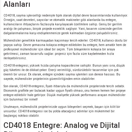
Alanları
isi
CD4018, sayma işlevselliği nedeniyle tipik olarak dijital devre tasarımlarında kullanılıyor.
Örneğin, saat devreleri, sayıcılar ve otomatik makineler gibi alanlarda bu entegre,
kullanıcıların ihtiyaçlarını fazlasıyla karşılayacak özelliklere sahip. Geniş bir gerilim
si
aralığı ile çalışması, birçok projede esneklik sağlıyor. Yani, tasarım sürecinde gerilim
dalgalanmalarına karşı endişelenmenize gerek kalmadan özgürce çalışabilirsiniz.
Mühendisler genellikle karmaşadan kaçınmayı tercih ederler. CD4018, kullanıcı dostu bir
isi
yapıya sahip. Devre şemasına kolayca entegre edilebilen bu entegre, hem amatör hem de
profesyonel mühendisler için ideal bir seçim. Tüm bileşenlerin kolayca bir araya
getirilmesi, zaman tasarrufu sağlar. projeniz için fazla süre kaybetmeden hızla
isi
ilerleyebilirsiniz.
CD4018 entegresi, yüksek hızda çalışma kapasitesine sahiptir. Bunun yanı sıra, düşük
güç tüketimi ile de dikkat çeker. Enerji verimliliği, sürdürülebilir tasarımlar için çok
risi
önemli bir unsur. Ek olarak, entegre içindeki sayma işlemleri son derece hassas. Bu
sayede, mühendisler projelerinin güvenilirliğinden emin olabilirler.
risi
Son olarak, CD4018 entegresi, fiyatı itibarıyla da mühendislik projelerinde tercih sebebi.
Ekonomik grafikte yer bulacak kadar uygun fiyatlı olması, onu hemen hemen her projeye
entegre edilebilir hale getiriyor. Düşük maliyetle yüksek performans arayan mühendisler
için bulunmaz bir nimet!
si
Unutmayın, mühendislik projelerinizde uygun bileşenleri seçmek, başarı için kilit bir
unsurdur. CD4018 entegresi ise bu yolda atacağınız adımlar için mükemmel bir
si
başlangıç noktası olabilir.
CD4018 Entegre: Analog ve Dijital
risi