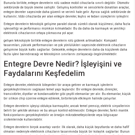
Bununla birlikte, entegre devrelerin rolü sadece mobil cihazlarla sınırlı değildir. Otomotiv
sektöründe de büyük öneme sahiptir. Gelişmiş kontroller ve sensörlerle donatılan araçlar,
entegre devreler sayesinde daha güvenli ve verimli hale gelir. Ayrıca sağlık sektöründe de
kullanılır; tıbbi cihazlarda yer alan entegre devreler, teşhis ve tedavi süreçlerini iyileştirir.
Entegre devrelerin teknolojik gelişime paralel olarak sürekli olarak küçülmesi, daha fazla
işlevselliği ve performansı mümkün kılmaktadır. Bu da daha da karmaşık ve yenilikçi
elektronik cihazlarının ortaya çıkmasına yol açar.
gelişen teknolojiyle birlikte entegre devrelerin rolü giderek artmaktadır. Kompakt
tasarımları, yüksek performansları ve çok yönlülükleri sayesinde elektronik cihazların
gelişimine büyük katkı sağlarlar. Gelecekte, entegre devrelerin daha da küçülerek daha
fazla işlevi barındıracağı ve teknolojinin sınırlarını zorlayacağı öngörülmektedir.
Entegre Devre Nedir? İşleyişini ve
Faydalarını Keşfedelim
Entegre devreler, elektronik bileşenleri bir araya getiren ve karmaşık işlevlerin
gerçekleştirilmesini sağlayan temel yapı taşlarıdır. Bir entegre devrede, dirençler,
transistörler, diyotlar ve kondansatörler gibi çeşitli elemanlar yer alır. Bu elemanlar, küçük
bir silikon chip üzerine entegre edilerek, birbirleriyle etkileşim halinde çalışırlar.
Entegre devrelerin işleyişi oldukça karmaşıktır, ancak temel prensip, elektrik sinyallerinin
belirli bir şekilde akması ve bu akışın kontrol edilmesidir. Entegre devreler, farklı mantık
fonksiyonlarını gerçekleştirebilir ve örneğin mikrodenetleyicilerde veya bilgisayar
sistemlerinde kullanılabilir.
Entegre devrelerin birçok avantajı vardır. İlk olarak, daha küçük boyutlarda ve daha hafif
olmaları nedeniyle elektronik cihazların tasarımında büyük bir kolaylık sağlarlar. Bunun