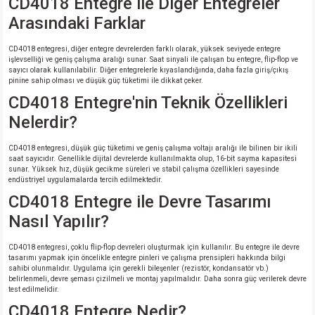
CD4018 Entegre ile Diğer Entegreler
Arasındaki Farklar
CD4018 entegresi, diğer entegre devrelerden farklı olarak, yüksek seviyede entegre
işlevselliği ve geniş çalışma aralığı sunar. Saat sinyali ile çalışan bu entegre, flip-flop ve
sayıcı olarak kullanılabilir. Diğer entegrelerle kıyaslandığında, daha fazla giriş/çıkış
pinine sahip olması ve düşük güç tüketimi ile dikkat çeker.
CD4018 Entegre'nin Teknik Özellikleri
Nelerdir?
CD4018 entegresi, düşük güç tüketimi ve geniş çalışma voltajı aralığı ile bilinen bir ikili
saat sayıcıdır. Genellikle dijital devrelerde kullanılmakta olup, 16-bit sayma kapasitesi
sunar. Yüksek hız, düşük gecikme süreleri ve stabil çalışma özellikleri sayesinde
endüstriyel uygulamalarda tercih edilmektedir.
CD4018 Entegre ile Devre Tasarımı
Nasıl Yapılır?
CD4018 entegresi, çoklu flip-flop devreleri oluşturmak için kullanılır. Bu entegre ile devre
tasarımı yapmak için öncelikle entegre pinleri ve çalışma prensipleri hakkında bilgi
sahibi olunmalıdır. Uygulama için gerekli bileşenler (rezistör, kondansatör vb.)
belirlenmeli, devre şeması çizilmeli ve montaj yapılmalıdır. Daha sonra güç verilerek devre
test edilmelidir.
CD4018 Entegre Nedir?