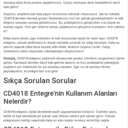
harcayıp daha fazla yaratım yapabilirsiniz. Çünkü, karmaşık devre hareketlerini basit
hale getirir!
Düşünün; projelerinizde hata payını minimuma indirmek istiyorsunuz. İşte bu noktada
CD4018 devreleri devreye giriyor! Denemelerinizi hızlı bir şekilde gerçekleştirebilir ve elde
ettiğiniz sonuçları anında görebilirsiniz. Bu, prototiplerinizi geliştirirken size büyük bir
avantaj sağlar. Hızlı geri bildirim almak, projelerinizin gelişimini hızlandırır. Kim istemez
ki?
Bütçe dostu olmak, çoğu mühendis ve hobi konusunda büyük bir önem taşır. CD4018
entegresi, yüksek performansını düşük maliyetle sunarak bu isteği karşılıyor. Daha az
yatırım yaparak daha fazla kazanç elde etmek, herkesin hayalini süsler. Hangi
mühendisin cebini düşünmek istemeyeceğini düşünürseniz!
Sonuçta,
CD4018 entegresi, elektronik dünyasında yaratıcı zihinlerin vazgeçilmezi haline
geliyor. Karmaşık devreleri basit hale getirme becerisi ve hızlı prototipleme yeteneğiyle,
projelerin için mükemmel bir yol arkadaşı olacaktır. Eğer siz de yenilikçi fikirler
peşindeyseniz, bu entegre tam size göre!
Sıkça Sorulan Sorular
CD4018 Entegre'nin Kullanım Alanları
Nelerdir?
CD4018 entegresi, dijital devrelerde çeşitli uygulamalarda kullanılır. Özellikle sayıcı,
bellek ve lojik devrelerde yer alarak saat, frekans bölücü gibi işlevler görür. Yüksek
entegrasyon özelliği sayesinde daha az alan kaplar ve enerji verimliliği sağlar.