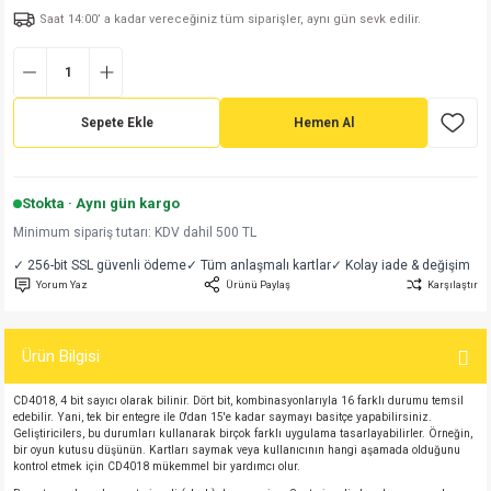
Saat 14:00’ a kadar vereceğiniz tüm siparişler, aynı gün sevk edilir.
md
risi
Klemens 180C
nsatör
erisi
renç %5 2W
Kılıf
risi
Klemens 90C
atör
risi
enç 1/8w
Kılıf
Sepete Ekle
Hemen Al
i
satör
risi
enç %1 1/2W
k kapasitör
si
atör
risi
enç %1 1/4W
Stokta · Aynı gün kargo
Minimum sipariş tutarı: KDV dahil 500 TL
si
tör
risi
renç 1/2W
ad
iyot
✓ 256-bit SSL güvenli ödeme
✓ Tüm anlaşmalı kartlar
✓ Kolay iade & değişim
Yorum Yaz
Ürünü Paylaş
Karşılaştır
si
atör
Serisi
renç 10W
isi
satör
Serisi
enç 1W
r 1206 Kılıf
Ürün Bilgisi
CD4018, 4 bit sayıcı olarak bilinir. Dört bit, kombinasyonlarıyla 16 farklı durumu temsil
 Serisi,45 Serisi
atör
Serisi
renç 20W
 1206 Kılıf - 25 Adet
iyot
edebilir. Yani, tek bir entegre ile 0'dan 15'e kadar saymayı basitçe yapabilirsiniz.
Geliştiricilers, bu durumları kullanarak birçok farklı uygulama tasarlayabilirler. Örneğin,
bir oyun kutusu düşünün. Kartları saymak veya kullanıcının hangi aşamada olduğunu
risi
tör
isi
enç 2W
 402 Kılıf
kontrol etmek için CD4018 mükemmel bir yardımcı olur.