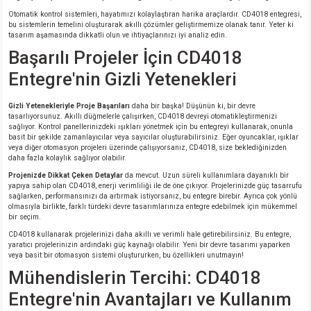
si
ansatör
 Kılıf
Otomatik kontrol sistemleri, hayatımızı kolaylaştıran harika araçlardır. CD4018 entegresi,
bu sistemlerin temelini oluşturarak akıllı çözümler geliştirmemize olanak tanır. Yeter ki
tasarım aşamasında dikkatli olun ve ihtiyaçlarınızı iyi analiz edin.
si
a Tipi Kondansatör
 Kılıf
Başarılı Projeler İçin CD4018
risi
Tipi Kondansatör
 Kılıf
Entegre'nin Gizli Yetenekleri
si
nsatör
 Kılıf
Gizli Yetenekleriyle Proje Başarıları
daha bir başka! Düşünün ki, bir devre
tasarlıyorsunuz. Akıllı düğmelerle çalışırken, CD4018 devreyi otomatikleştirmenizi
sağlıyor. Kontrol panellerinizdeki ışıkları yönetmek için bu entegreyi kullanarak, onunla
basit bir şekilde zamanlayıcılar veya sayıcılar oluşturabilirsiniz. Eğer oyuncaklar, ışıklar
si
r 1206 Kılıf
Kılıf
veya diğer otomasyon projeleri üzerinde çalışıyorsanız, CD4018, size beklediğinizden
daha fazla kolaylık sağlıyor olabilir.
si
 402 Kılıf
Kılıf
Projenizde Dikkat Çeken Detaylar
da mevcut. Uzun süreli kullanımlara dayanıklı bir
yapıya sahip olan CD4018, enerji verimliliği ile de öne çıkıyor. Projelerinizde güç tasarrufu
sağlarken, performansınızı da artırmak istiyorsanız, bu entegre birebir. Ayrıca çok yönlü
olmasıyla birlikte, farklı türdeki devre tasarımlarınıza entegre edebilmek için mükemmel
isi
 603 Kılıf
Kılıf
bir seçim.
CD4018 kullanarak projelerinizi daha akıllı ve verimli hale getirebilirsiniz. Bu entegre,
si
 805 Kılıf
5W
yaratıcı projelerinizin ardındaki güç kaynağı olabilir. Yeni bir devre tasarımı yaparken
veya basit bir otomasyon sistemi oluştururken, bu özellikleri unutmayın!
Mühendislerin Tercihi: CD4018
isi
nsatör
W
Entegre'nin Avantajları ve Kullanım
si
atör
W