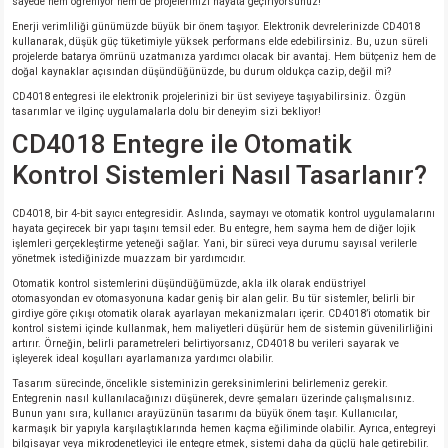
sayede hem öğreniyor hem de projelerinizi hayata geçiriyorsunuz!
si
nsatörler
ç 25W
od
Enerji verimliliği günümüzde büyük bir önem taşıyor. Elektronik devrelerinizde CD4018
kullanarak, düşük güç tüketimiyle yüksek performans elde edebilirsiniz. Bu, uzun süreli
projelerde batarya ömrünü uzatmanıza yardımcı olacak bir avantaj. Hem bütçeniz hem de
ndansatör
ç 3W
ç
doğal kaynaklar açısından düşündüğünüzde, bu durum oldukça cazip, değil mi?
CD4018 entegresi ile elektronik projelerinizi bir üst seviyeye taşıyabilirsiniz. Özgün
ver
d Kondansatörler
ç 4W
tasarımlar ve ilginç uygulamalarla dolu bir deneyim sizi bekliyor!
CD4018 Entegre ile Otomatik
si
ansatör
ç 6W
Kontrol Sistemleri Nasıl Tasarlanır?
si
Kondansatör
ç 7W
d
CD4018, bir 4-bit sayıcı entegresidir. Aslında, saymayı ve otomatik kontrol uygulamalarını
hayata geçirecek bir yapı taşını temsil eder. Bu entegre, hem sayma hem de diğer lojik
işlemleri gerçekleştirme yeteneği sağlar. Yani, bir süreci veya durumu sayısal verilerle
isi
ansatör
ç 8W
yönetmek istediğinizde muazzam bir yardımcıdır.
Otomatik kontrol sistemlerini düşündüğümüzde, akla ilk olarak endüstriyel
otomasyondan ev otomasyonuna kadar geniş bir alan gelir. Bu tür sistemler, belirli bir
si
ster AXİAL Kondansatör
ç 9W
girdiye göre çıkışı otomatik olarak ayarlayan mekanizmaları içerir. CD4018’i otomatik bir
kontrol sistemi içinde kullanmak, hem maliyetleri düşürür hem de sistemin güvenilirliğini
artırır. Örneğin, belirli parametreleri belirtiyorsanız, CD4018 bu verileri sayarak ve
risi
ndansatörler
işleyerek ideal koşulları ayarlamanıza yardımcı olabilir.
Tasarım sürecinde, öncelikle sisteminizin gereksinimlerini belirlemeniz gerekir.
Entegrenin nasıl kullanılacağınızı düşünerek, devre şemaları üzerinde çalışmalısınız.
isi
atör
Bunun yanı sıra, kullanıcı arayüzünün tasarımı da büyük önem taşır. Kullanıcılar,
karmaşık bir yapıyla karşılaştıklarında hemen kaçma eğiliminde olabilir. Ayrıca, entegreyi
bilgisayar veya mikrodenetleyici ile entegre etmek, sistemi daha da güçlü hale getirebilir.