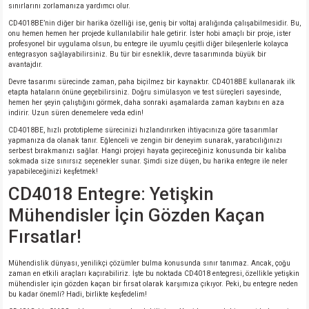
sınırlarını zorlamanıza yardımcı olur.
CD4018BE’nin diğer bir harika özelliği ise, geniş bir voltaj aralığında çalışabilmesidir. Bu,
onu hemen hemen her projede kullanılabilir hale getirir. İster hobi amaçlı bir proje, ister
profesyonel bir uygulama olsun, bu entegre ile uyumlu çeşitli diğer bileşenlerle kolayca
entegrasyon sağlayabilirsiniz. Bu tür bir esneklik, devre tasarımında büyük bir
avantajdır.
Devre tasarımı sürecinde zaman, paha biçilmez bir kaynaktır. CD4018BE kullanarak ilk
etapta hataların önüne geçebilirsiniz. Doğru simülasyon ve test süreçleri sayesinde,
hemen her şeyin çalıştığını görmek, daha sonraki aşamalarda zaman kaybını en aza
indirir. Uzun süren denemelere veda edin!
CD4018BE, hızlı prototipleme sürecinizi hızlandırırken ihtiyacınıza göre tasarımlar
yapmanıza da olanak tanır. Eğlenceli ve zengin bir deneyim sunarak, yaratıcılığınızı
serbest bırakmanızı sağlar. Hangi projeyi hayata geçireceğiniz konusunda bir kalıba
sokmada size sınırsız seçenekler sunar. Şimdi size düşen, bu harika entegre ile neler
yapabileceğinizi keşfetmek!
CD4018 Entegre: Yetişkin
Mühendisler İçin Gözden Kaçan
Fırsatlar!
Mühendislik dünyası, yenilikçi çözümler bulma konusunda sınır tanımaz. Ancak, çoğu
zaman en etkili araçları kaçırabiliriz. İşte bu noktada CD4018 entegresi, özellikle yetişkin
mühendisler için gözden kaçan bir fırsat olarak karşımıza çıkıyor. Peki, bu entegre neden
bu kadar önemli? Hadi, birlikte keşfedelim!