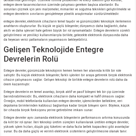
beraberinde getirmiştir. Özellikle ısınma problemleri ve enerji tüketimi gibi konular,
entegre devre tasarımcılarının üzerinde çalışması gereken başlıca alanlardır. Bu
sorunları çözmek için yeni malzemeler, mimariler ve soğutma teknikleri geliştirilmekte ve
entegre devrelerin sınırlarını genişletmeye yönelik araştırmalar sürdürülmektedir.
entegre devreler, elektronik cihazların temel taşıdır ve günümüzdeki teknolojik ilerlemenin
anahtarını oluştururlar. Bu küçük ve güçlü bileşenler, dünyamızı daha bağlantılı, daha
akıllı ve daha işlevsel hale getiren büyük bir rol oynamaktadır. Entegre devrelerin sürekli
geliştirilmesi ve yenilikçi kullanımlarıyla birlikte, gelecekte elektronik dünyasında daha
da heyecan verici patlamaların yaşanmasını bekleyebiliriz.
Gelişen Teknolojide Entegre
Devrelerin Rolü
Entegre devreler, günümüzde teknolojinin hemen hemen her alanında kritik bir role
sahiptir. Bu küçük elektronik bileşenler, farklı işlevleri bir araya getirerek birçok elektronik
cihazın çalışmasını sağlar. Gelişen teknoloji ile birlikte entegre devrelerin rolü daha da
önem kazanmıştır.
Entegre devrelerin en temel avantajı, birçok aktif ve pasif bileşeni tek bir çip üzerinde
barındırabilmesidir. Bu, elektronik cihazların daha kompakt ve hafif olmasını sağlar.
Örneğin, mobil telefonlarda kullanılan entegre devreler, işlemcilerden belleklere, veri
depolama birimlerinden kablosuz bağlantıya kadar birçok bileşeni içerir. Böylece, küçük
bir cihazda birçok fonksiyonu yerine getirebilme imkanı sunar.
Entegre devreler aynı zamanda elektronik bileşenlerin performansını artırma konusunda
da kilit bir rol oynar. İleri teknoloji üretim süreçleri kullanılarak üretilen entegre devreler,
yüksek işlem hızları, düşük güç tüketimi ve daha fazla bellek kapasitesi gibi avantajlar
sunar. Bu da daha güçlü ve verimli elektronik sistemlerin geliştirilmesine olanak tanır.