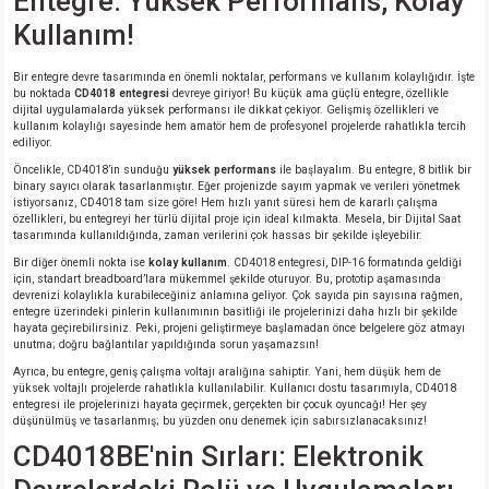
Entegre: Yüksek Performans, Kolay
Kullanım!
Bir entegre devre tasarımında en önemli noktalar, performans ve kullanım kolaylığıdır. İşte
bu noktada
CD4018 entegresi
devreye giriyor! Bu küçük ama güçlü entegre, özellikle
dijital uygulamalarda yüksek performansı ile dikkat çekiyor. Gelişmiş özellikleri ve
kullanım kolaylığı sayesinde hem amatör hem de profesyonel projelerde rahatlıkla tercih
ediliyor.
Öncelikle, CD4018’in sunduğu
yüksek performans
ile başlayalım. Bu entegre, 8 bitlik bir
binary sayıcı olarak tasarlanmıştır. Eğer projenizde sayım yapmak ve verileri yönetmek
istiyorsanız, CD4018 tam size göre! Hem hızlı yanıt süresi hem de kararlı çalışma
özellikleri, bu entegreyi her türlü dijital proje için ideal kılmakta. Mesela, bir Dijital Saat
tasarımında kullanıldığında, zaman verilerini çok hassas bir şekilde işleyebilir.
Bir diğer önemli nokta ise
kolay kullanım
. CD4018 entegresi, DIP-16 formatında geldiği
için, standart breadboard’lara mükemmel şekilde oturuyor. Bu, prototip aşamasında
devrenizi kolaylıkla kurabileceğiniz anlamına geliyor. Çok sayıda pin sayısına rağmen,
entegre üzerindeki pinlerin kullanımının basitliği ile projelerinizi daha hızlı bir şekilde
hayata geçirebilirsiniz. Peki, projeni geliştirmeye başlamadan önce belgelere göz atmayı
unutma; doğru bağlantılar yapıldığında sorun yaşamazsın!
Ayrıca, bu entegre, geniş çalışma voltajı aralığına sahiptir. Yani, hem düşük hem de
yüksek voltajlı projelerde rahatlıkla kullanılabilir. Kullanıcı dostu tasarımıyla, CD4018
entegresi ile projelerinizi hayata geçirmek, gerçekten bir çocuk oyuncağı! Her şey
düşünülmüş ve tasarlanmış; bu yüzden onu denemek için sabırsızlanacaksınız!
CD4018BE'nin Sırları: Elektronik