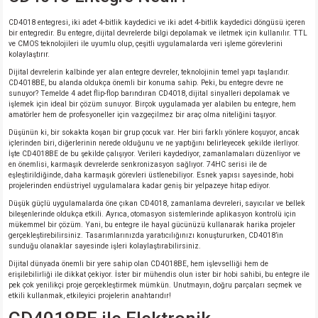
CD4018 entegresi, iki adet 4-bitlik kaydedici ve iki adet 4-bitlik kaydedici döngüsü içeren
bir entegredir. Bu entegre, dijital devrelerde bilgi depolamak ve iletmek için kullanılır. TTL
ve CMOS teknolojileri ile uyumlu olup, çeşitli uygulamalarda veri işleme görevlerini
kolaylaştırır.
Dijital devrelerin kalbinde yer alan entegre devreler, teknolojinin temel yapı taşlarıdır.
CD4018BE, bu alanda oldukça önemli bir konuma sahip. Peki, bu entegre devre ne
sunuyor? Temelde 4 adet flip-flop barındıran CD4018, dijital sinyalleri depolamak ve
işlemek için ideal bir çözüm sunuyor. Birçok uygulamada yer alabilen bu entegre, hem
amatörler hem de profesyoneller için vazgeçilmez bir araç olma niteliğini taşıyor.
Düşünün ki, bir sokakta koşan bir grup çocuk var. Her biri farklı yönlere koşuyor, ancak
içlerinden biri, diğerlerinin nerede olduğunu ve ne yaptığını belirleyecek şekilde ilerliyor.
İşte CD4018BE de bu şekilde çalışıyor. Verileri kaydediyor, zamanlamaları düzenliyor ve
en önemlisi, karmaşık devrelerde senkronizasyon sağlıyor. 74HC serisi ile de
eşleştirildiğinde, daha karmaşık görevleri üstlenebiliyor. Esnek yapısı sayesinde, hobi
projelerinden endüstriyel uygulamalara kadar geniş bir yelpazeye hitap ediyor.
Düşük güçlü uygulamalarda öne çıkan CD4018, zamanlama devreleri, sayıcılar ve bellek
bileşenlerinde oldukça etkili. Ayrıca, otomasyon sistemlerinde aplikasyon kontrolü için
mükemmel bir çözüm. Yani, bu entegre ile hayal gücünüzü kullanarak harika projeler
gerçekleştirebilirsiniz. Tasarımlarınızda yaratıcılığınızı konuştururken, CD4018’in
sunduğu olanaklar sayesinde işleri kolaylaştırabilirsiniz.
Dijital dünyada önemli bir yere sahip olan CD4018BE, hem işlevselliği hem de
erişilebilirliği ile dikkat çekiyor. İster bir mühendis olun ister bir hobi sahibi, bu entegre ile
pek çok yenilikçi proje gerçekleştirmek mümkün. Unutmayın, doğru parçaları seçmek ve
etkili kullanmak, etkileyici projelerin anahtarıdır!