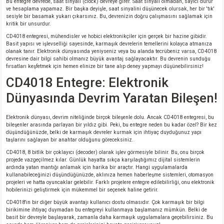
Bu entegre devrede, saat sinyali (clock) devreye girer. Saat sinyali olmadan, sayıcı durur
ve hesaplama yapamaz. Bir başka deyişle, saat sinyalini düşünecek olursak, her bir 'tık'
si
atör
Serisi
enç 3W
 603 Kılıf
sesiyle bir basamak yukarı çıkarsınız. Bu, devrenizin doğru çalışmasını sağlamak için
kritik bir unsurdur.
si
satör
erisi
enç 4W
 603 Kılıf - 25 Adet
CD4018 entegresi, mühendisler ve hobici elektronikçiler için gerçek bir hazine gibidir.
Basit yapısı ve işlevselliği sayesinde, karmaşık devrelerin temellerini kolayca atmanıza
olanak tanır. Elektronik dünyasında yeniyseniz veya bu alanda tecrübeniz varsa, CD4018
4 Serisi,27 Serisi,93 Serisi
atör
Serisi
enç 5W
 805 Kılıf
devresine dair bilgi sahibi olmanız büyük avantaj sağlayacaktır. Bu devrenin sunduğu
fırsatları keşfetmek için hemen elinize bir tane alıp deney yapmayı düşünebilirsiniz!
CD4018 Entegre: Elektronik
tör
 Serisi
ç 10W
 805 Kılıf - 25 Adet
Dünyasında Devrim Yaratan Bileşen!
erisi
atör
erisi
ç 11W
d
Elektronik dünyası, devrim niteliğinde birçok bileşenle dolu. Ancak CD4018 entegresi, bu
bileşenler arasında parlayan bir yıldız gibi. Peki, bu entegre neden bu kadar özel? Bir kez
isi
satör
ç 13W
düşündüğünüzde, belki de karmaşık devreler kurmak için ihtiyaç duyduğunuz yapı
taşlarını sağlayan bir anahtar olduğunu göreceksiniz.
CD4018, 8 bitlik bir çoklayıcı (decoder) olarak işlev görmesiyle bilinir. Bu, onu birçok
isi
atör
ç 14W
projede vazgeçilmez kılar. Günlük hayatta sıkça karşılaştığımız dijital sistemlerin
ardında yatan mantığı anlamak için harika bir araçtır. Hangi uygulamalarda
kullanabileceğinizi düşündüğünüzde, aklınıza hemen haberleşme sistemleri, otomasyon
i
satör
ç 15W
projeleri ve hatta oyuncaklar gelebilir. Farklı projelere entegre edilebilirliği, onu elektronik
hobilerinizi geliştirmek için mükemmel bir seçenek haline getirir.
CD4018'in bir diğer büyük avantajı kullanıcı dostu olmasıdır. Çok karmaşık bir bilgi
isi
atör
ç 17W
iyot
birikimine ihtiyaç duymadan bu entegreyi kullanmaya başlamanız mümkün. Belki de
basit bir devreyle başlayarak, zamanla daha karmaşık uygulamalara geçebilirsiniz. Bu