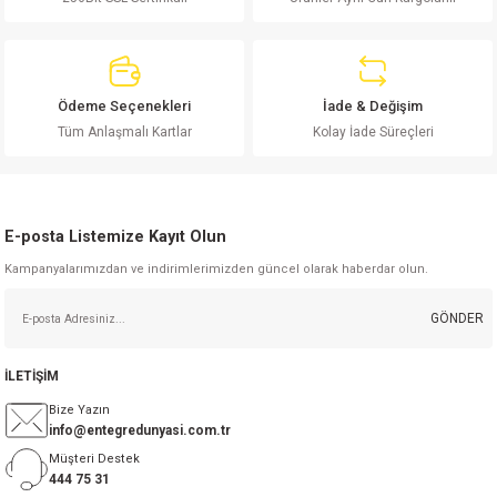
Bu ürüne benzer farklı alternatifler olmalı.
Ödeme Seçenekleri
İade & Değişim
Tüm Anlaşmalı Kartlar
Kolay İade Süreçleri
Gönder
E-posta Listemize Kayıt Olun
Kampanyalarımızdan ve indirimlerimizden güncel olarak haberdar olun.
GÖNDER
İLETİŞİM
Bize Yazın
info@entegredunyasi.com.tr
Müşteri Destek
444 75 31