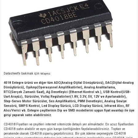
Datasheet'e bakmak için
tıklayınız.
4018 Entegre ürünü ve diğer tüm ADC(Analog-Dijital Dönüştürücü), DAC(Dijital-Analog
Dönüştürücü), OpAmp(Operasyonel Amplifikatörler), Analog Anahtarlama,
RTC(Gerçek Zamanlı Saat), Ağ Denetleyici (Ethernet Kontrol vb.), USB Kontrol(USB-
Uart Arayüz), Sürücüler, Voltaj Regülatörleri(1.8V, 3.3V, 5V, 12V ve Ayarlanabilir),
Step-Servo Motor Sürücüler, Ses Amplifikatörü, PWM Denetleyici, Analog Seviye
Sensörü, SMPS Kontrol, Led Display Sürücü, LCD Display Sürücü, Infrared Alıcı, RF
Alıcı/Verici vb. Entegre çeşitlerinin Dip ve SMD modellerini uygun fiyat avantajı ile üye
girişi yaparak satın alabilirsiniz.
CD4018 Fiyatları ve çeşitleri internet sitemizde detaylı yer almaktadır. En ucuz fiyatlardan
CD4018 satın alabilir ve aynı gün kargo özelliğinden faydalanabilirsiniz. Toptan ve
perakende olarak CD4018 sipariş geçebilirsiniz. Bir çok ödeme seçeneğiyle CD4018