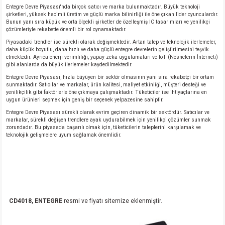
Entegre Devre Piyasası'nda birçok satıcı ve marka bulunmaktadır. Büyük teknoloji
şirketleri, yüksek hacimli üretim ve güçlü marka bilinirliği ile öne çıkan lider oyunculardır.
Bunun yanı sıra küçük ve orta ölçekli şirketler de özelleşmiş IC tasarımları ve yenilikçi
çözümleriyle rekabette önemli bir rol oynamaktadır.
Piyasadaki trendler ise sürekli olarak değişmektedir. Artan talep ve teknolojik ilerlemeler,
daha küçük boyutlu, daha hızlı ve daha güçlü entegre devrelerin geliştirilmesini teşvik
etmektedir. Ayrıca enerji verimliliği, yapay zeka uygulamaları ve IoT (Nesnelerin İnterneti)
gibi alanlarda da büyük ilerlemeler kaydedilmektedir.
Entegre Devre Piyasası, hızla büyüyen bir sektör olmasının yanı sıra rekabetçi bir ortam
sunmaktadır. Satıcılar ve markalar, ürün kalitesi, maliyet etkinliği, müşteri desteği ve
yenilikçilik gibi faktörlerle öne çıkmaya çalışmaktadır. Tüketiciler ise ihtiyaçlarına en
uygun ürünleri seçmek için geniş bir seçenek yelpazesine sahiptir.
Entegre Devre Piyasası sürekli olarak evrim geçiren dinamik bir sektördür. Satıcılar ve
markalar, sürekli değişen trendlere ayak uydurabilmek için yenilikçi çözümler sunmak
zorundadır. Bu piyasada başarılı olmak için, tüketicilerin taleplerini karşılamak ve
teknolojik gelişmelere uyum sağlamak önemlidir.
CD4018, ENTEGRE
resmi ve fiyatı sitemize eklenmiştir.