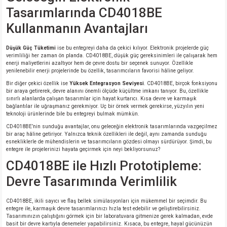
Tasarımlarında CD4018BE
Kullanmanın Avantajları
Düşük Güç Tüketimi
ise bu entegreyi daha da çekici kılıyor. Elektronik projelerde güç
verimliliği her zaman ön planda. CD4018BE, düşük güç gereksinimleri ile çalışarak hem
enerji maliyetlerini azaltıyor hem de çevre dostu bir seçenek sunuyor. Özellikle
yenilenebilir enerji projelerinde bu özellik, tasarımcıların favorisi hâline geliyor.
Bir diğer çekici özellik ise
Yüksek Entegrasyon Seviyesi
. CD4018BE, birçok fonksiyonu
bir araya getirerek, devre alanını önemli ölçüde küçültme imkanı tanıyor. Bu, özellikle
sınırlı alanlarda çalışan tasarımlar için hayat kurtarıcı. Kısa devre ve karmaşık
bağlantılar ile uğraşmanız gerekmiyor. Uç bir örnek vermek gerekirse, yüzyılın yeni
teknoloji ürünlerinde bile bu entegreyi bulmak mümkün.
CD4018BE’nin sunduğu avantajlar, onu geleceğin elektronik tasarımlarında vazgeçilmez
bir araç hâline getiriyor. Yalnızca teknik özellikleri ile değil, aynı zamanda sunduğu
esnekliklerle de mühendislerin ve tasarımcıların gözdesi olmayı sürdürüyor. Şimdi, bu
entegre ile projelerinizi hayata geçirmek için neyi bekliyorsunuz?
CD4018BE ile Hızlı Prototipleme:
Devre Tasarımında Verimlilik
CD4018BE, ikili sayıcı ve flaş bellek simülasyonları için mükemmel bir seçimdir. Bu
entegre ile, karmaşık devre tasarımlarınızı hızla test edebilir ve geliştirebilirsiniz.
Tasarımınızın çalıştığını görmek için bir laboratuvara gitmenize gerek kalmadan, evde
basit bir devre kartıyla denemeler yapabilirsiniz. Kısaca, bu entegre, hayal gücünüzün