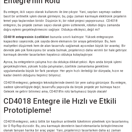
Entegre'nin Rolü
Bu entegre, ikili sayıcı olarak kullanımı ile öne çıkıyor. Yani, sayıları saymayı sadece
basit bir aritmetik işlem olarak görmeyin; bu, çoğu zaman karmaşık elektronik projelerin
temel yapı taşlarından biridir. Düşünün ki, bir robot projesi yapıyorsunuz. CD4018
entegresi, bu projede zaman sayıcı olarak görev üstlenerek, robotun doğru zamanda
doğru eylemi gerçekleştirmesini sağlıyor. Oldukça etkileyici, değil mi?
CD4018 entegresinin özellikleri
bununla sınırlı kalmıyor. Yüksek entegrasyon
kapasitesi sayesinde, çok sayıda devre elemanını bir araya getirebiliyor. Bu, hem
maliyetleri düşürmek hem de alan tasarrufu sağlamak açısından büyük bir avantaj. Bir
devrede pek çok fonksiyonu bir arada bulmak, projelerinizi daha verimli bir hale getiriyor.
karmaşık devreler tasarlarken hayatınızı oldukça kolaylaştırıyor.
Ayrıca, bu entegrelerin çalışma hızı da oldukça dikkat çekici. Aynı anda birçok işlemi
gerçekleştirirken, yüksek hızda çalışmaları, özellikle zamanlama gerektiren
uygulamalarda büyük bir fark yaratıyor. Her şeyin hızlı ilerlediği bir dünyada, hızın ne
kadar önemli olduğunu hepimiz biliyoruz.
CD4018 entegresi, geleceğin teknolojilerinde önemli bir yere sahip görünüyor. Bu entegre,
sadece işlevselliğiyle değil, tasarruflu yapısıyla da birçok projede yer bulmaya hazır.
Gelecek ne getirir bilinmez ama, CD4018’in rolü tartışmasız büyük olacak!
CD4018 Entegre ile Hızlı ve Etkili
Prototipleme!
CD4018 entegresi, sekiz bitlik bir kayıtnun aritmetik tüketimini yönetmek için tasarlanmış
bir D flip-flop dizisidir. Bu, onu karmaşık devrelerin basit elemanlarla birleştirilmesine
olanak tanıyan harika bir araç yapar. Yani, projelerinizi tasarlarken daha az zaman